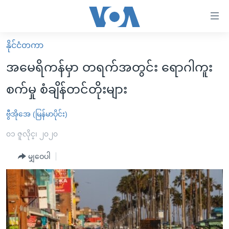
သုံး
ရ
လွယ်ကူ
နိုင်ငံတကာ
မူလစာမျက်နှာ
စေ
အမေရိကန်မှာ တရက်အတွင်း ရောဂါကူး
မြန်မာ
သည့်
စက်မှု စံချိန်တင်တိုးများ
ကမ္ဘာ့သတင်းများ
Link
ဗွီဒီယို
နိုင်ငံတကာ
ဗွီအိုအေ (မြန်မာပိုင်း)
များ
သတင်းလွတ်လပ်ခွင့်
အမေရိကန်
၀၁ ဇူလိုင္၊ ၂၀၂၀
ပင်မ
ရပ်ဝန်းတခု လမ်းတခု အလွန်
တရုတ်
အကြောင်းအရာ
မျှဝေပါ
သို့
အင်္ဂလိပ်စာလေ့လာမယ်
အစ္စရေး-ပါလက်စတိုင်း
ကျော်
အပတ်စဉ်ကဏ္ဍများ
အမေရိကန်သုံးအီဒီယံ
ကြည့်
ရေဒီယိုနှင့်ရုပ်သံ အချက်အလက်များ
မကြေးမုံရဲ့ အင်္ဂလိပ်စာ
ရေဒီယို
ရန်
ပင်မ
ရေဒီယို/တီဗွီအစီအစဉ်
ရုပ်ရှင်ထဲက အင်္ဂလိပ်စာ
တီဗွီ