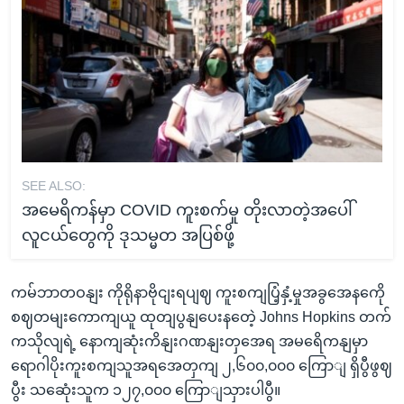
SEE ALSO:
အမေရိကန်မှာ COVID ကူးစက်မှု တိုးလာတဲ့အပေါ်
လူငယ်တွေကို ဒုသမ္မတ အပြစ်ဖို့
ကမ်ဘာတဝနျး ကိုရိုနာဗိုငျးရပျဈ ကူးစကျပြံ့နှံ့မှုအခွအေနကေို
စဈတမျးကောကျယူ ထုတျပွနျပေးနတေဲ့ Johns Hopkins တက်
ကသိုလျရဲ့ နောကျဆုံးကိနျးဂဏနျးတှအေရ အမရေိကနျမှာ
ရောဂါပိုးကူးစကျသူအရအေတှကျ ၂,၆၀၀,၀၀၀ ကြောျ ရှိပွီဖွဈ
ပွီး သဆေုံးသူက ၁၂၇,၀၀၀ ကြောျသှားပါပွီ။