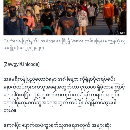
အ
သုတပဒေသာ အင်္ဂလိပ်စာ
ညွန်း
Learning English
စာမျက်နှာ
သို့
ဗွီအိုအေ လူမှုကွန်ယက်များ
ကျော်
ကြည့်
California ပြည်နယ် Los Angeles မြို့ရှိ Venice ကမ်းခြေမှာ တွေ့ရတဲ့ လူ
တချို့။ (မေ ၂၃၊ ၂၀၂၀)
ရန်
ဘာသာစကားများ
ရှာဖွေ
[Zawgyi/Unicode]
ရန်
နေရာ
အမေရိကန်ပြည်ထောင်စုမှာ အင်္ဂါနေ့က ကိုရိုနာဗိုင်းရပ်စ်ပိုး
သို့
နောက်ထပ်ကူးစက်သူအရေအတွက်ဟာ ၄၇,၀၀၀ ရှိခဲ့တာကြောင့်
ကျော်
ရောဂါပိုးစပြီး ပျံ့နှံ့ကူးစက်ကတည်းကဆိုရင် တရက်အတွင်း
ရန်
ရောဂါပိုးကူးစက်သူအရေအတွက် ထပ်ပြီး စံချိန်တင်သွားပါ
တယ်။
ရောဂါပိုး နောက်ထပ်ကူးစက်သူအရေအတွက် အများဆုံး