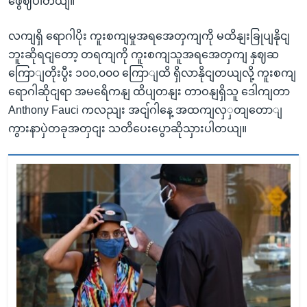
ဖွေဈပါတယျ။
လကျရှိ ရောဂါပိုး ကူးစကျမှုအရအေတှကျကို မထိနျးခြုပျနိုငျ
ဘူးဆိုရငျတော့ တရကျကို ကူးစကျသူအရအေတှကျ နှဈဆ
ကြောျတိုးပွီး ၁၀၀,၀၀၀ ကြောျထိ ရှိလာနိုငျတယျလို့ ကူးစကျ
ရောဂါဆိုငျရာ အမရေိကနျ ထိပျတနျး တာဝနျရှိသူ ဒေါကျတာ
Anthony Fauci ကလညျး အငျ်ဂါနေ့ အထကျလှှတျတောျ
ကွားနာပှဲတခုအတှငျး သတိပေးပွောဆိုသှားပါတယျ။