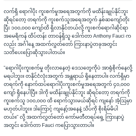
လက်ရှိ ရောဂါပိုး ကူးစက်မှုအရေအတွက်ကို မထိန်းချုပ်နိုင်ဘူး
ဆိုရင်တော့ တရက်ကို ကူးစက်သူအရေအတွက် နှစ်ဆကျော်တိုး
ပြီး ၁၀၀,၀၀၀ ကျော်ထိ ရှိလာနိုင်တယ်လို့ ကူးစက်ရောဂါဆိုင်ရာ
အမေရိကန် ထိပ်တန်း တာဝန်ရှိသူ ဒေါက်တာ Anthony Fauci က
လည်း အင်္ဂါနေ့ အထက်လွှတ်တော် ကြားနာပွဲတခုအတွင်း
သတိပေးပြောဆိုသွားပါတယ်။
"ရောဂါပိုးကူးစက်မှု တိုးလာနေတဲ့ ဒေသတွေကိုပဲ အာရုံစိုက်နေလို့
မရပါဘူး။ တနိုင်ငံလုံးအတွက် အန္တရာယ် ရှိနေတာပါ။ လက်ရှိမှာ
တရက်ကို နောက်ထပ်ရောဂါပိုးကူးစက်မှုအရေအတွက် ၄၀,၀၀၀
ကျော် ရှိနေပါပြီ။ ဒါကို မထိန်းချုပ်နိုင်ဘူး ဆိုရင်တော့ တရက်ကို
ကူးစက်သူ ၁၀၀,၀၀၀ ထိ ရောက်သွားမယ်ဆိုရင် ကျနော် အံ့သြမှာ
မဟုတ်ပါဘူး။ ဒါကြောင့် ကျနော့်အနေနဲ့ သိပ်ကို စိုးရိမ်မိပါ
တယ်။" လို့ အထက်လွှတ်တော် ကော်မတီတရပ်ရှေ့ ကြားနာပွဲ
အတွင်း ဒေါက်တာ Fauci ကပြောသွားတာပါ။