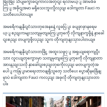
မြိုးမြိုး သိပျမကွာခငျကာလအတှငျး ရလာမယ့ျ အာမခံခ
ကြျ အခိုငျအမာ မရှိသေးဘူးလို့လညျး ဒေါကျတာ Fauci က
သတိပေးပါတယျ။
အမရေိကနျနိုငျငံသားတှအေနနေဲ့ လူခငြျး ခပျခှာခှာနရေမ
ယ့ျ စညျးကမျးသတျမှတျခကြျတှကေို လိုကျနာကွဖို့နဲ့ နှာခေါ
ငျးစညျး တပျကွဖို့လညျး သူက တိုကျတှနျးသှားပါတယျ။
အမရေိကနျနိုငျငံသားတခြို့ အထူးသဖွင့ျ အရှယျရောကျပွီး
သား လူငယျတှကွေားမှာ သတျမှတျခကြျတှကေို လိုကျနာတာ
အားနညျးသလို နှာခေါငျးစညျးတှကေိုလညျး မတပျကွတဲ့အ
ပေါျ ကနြျးမာရေးတာဝနျရှိသူတှေ သတိပေး ပွောဆိုနခြေိနျ
မှာပဲ ဒေါကျတာ Fauci ကလညျး အခုလို တိုကျတှနျးသှားတာ
ပါ။