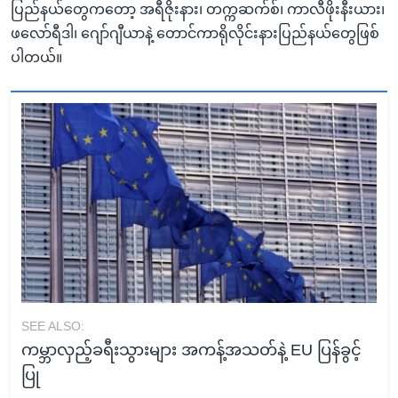
ပြည်နယ်တွေကတော့ အရီဇိုးနား၊ တက္ကဆက်စ်၊ ကာလီဖိုးနီးယား၊
ဖလော်ရီဒါ၊ ဂျော်ဂျီယာနဲ့ တောင်ကာရိုလိုင်းနားပြည်နယ်တွေဖြစ်
ပါတယ်။
SEE ALSO:
ကမ္ဘာလှည့်ခရီးသွားများ အကန့်အသတ်နဲ့ EU ပြန်ခွင့်
ပြု