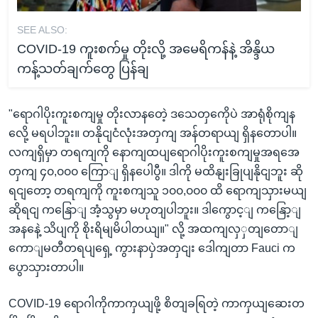
SEE ALSO:
COVID-19 ကူးစက်မှု တိုးလို့ အမေရိကန်နဲ့ အိန္ဒိယ
ကန့်သတ်ချက်တွေ ပြန်ချ
"ရောဂါပိုးကူးစကျမှု တိုးလာနတေဲ့ ဒသေတှကေိုပဲ အာရုံစိုကျန
လေို့ မရပါဘူး။ တနိုငျငံလုံးအတှကျ အန်တရာယျ ရှိနတောပါ။
လကျရှိမှာ တရကျကို နောကျထပျရောဂါပိုးကူးစကျမှုအရအေ
တှကျ ၄၀,၀၀၀ ကြောျ ရှိနပေါပွီ။ ဒါကို မထိနျးခြုပျနိုငျဘူး ဆို
ရငျတော့ တရကျကို ကူးစကျသူ ၁၀၀,၀၀၀ ထိ ရောကျသှားမယျ
ဆိုရငျ ကနြောျ အံ့သွမှာ မဟုတျပါဘူး။ ဒါကွောင့ျ ကနြော့ျ
အနနေဲ့ သိပျကို စိုးရိမျမိပါတယျ။" လို့ အထကျလှှတျတောျ
ကောျမတီတရပျရှေ့ ကွားနာပှဲအတှငျး ဒေါကျတာ Fauci က
ပွောသှားတာပါ။
COVID-19 ရောဂါကိုကာကှယျဖို့ စိတျခရြတဲ့ ကာကှယျဆေးတ