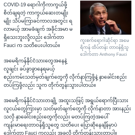
COVID-19 ရောဂါကိုကာကွယ်ဖို့
စိတ်ချရတဲ့ ကာကွယ်ဆေးတမျိုး
မျိုး သိပ်မကြာခင်ကာလအတွင်း ရ
လာမယ့် အာမခံချက် အခိုင်အမာ မ
ရှိသေးဘူးလို့လည်း ဒေါက်တာ
ကူးစက်ရောဂါဆိုင်ရာ အမေ
Fauci က သတိပေးပါတယ်။
ရိကန် ထိပ်တန်း တာဝန်ရှိသူ
ဒေါက်တာ Anthony Fauci
အမေရိကန်နိုင်ငံသားတွေအနေနဲ့
လူချင်း ခပ်ခွာခွာနေရမယ့်
စည်းကမ်းသတ်မှတ်ချက်တွေကို လိုက်နာကြဖို့နဲ့ နှာခေါင်းစည်း
တပ်ကြဖို့လည်း သူက တိုက်တွန်းသွားပါတယ်။
အမေရိကန်နိုင်ငံသားတချို့ အထူးသဖြင့် အရွယ်ရောက်ပြီးသား
လူငယ်တွေကြားမှာ သတ်မှတ်ချက်တွေကို လိုက်နာတာ အားနည်း
သလို နှာခေါင်းစည်းတွေကိုလည်း မတပ်ကြတဲ့အပေါ်
ကျန်းမာရေးတာဝန်ရှိသူတွေ သတိပေး ပြောဆိုနေချိန်မှာပဲ
ဒေါက်တာ Fauci ကလည်း အခုလို တိုက်တွန်းသွားတာပါ။