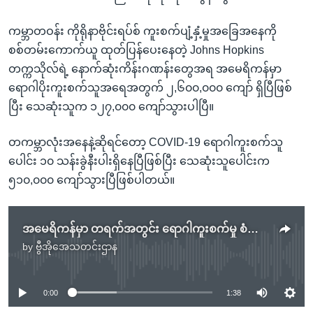
ကမ္ဘာတဝန်း ကိုရိုနာဗိုင်းရပ်စ် ကူးစက်ပျံ့နှံ့မှုအခြေအနေကို
စစ်တမ်းကောက်ယူ ထုတ်ပြန်ပေးနေတဲ့ Johns Hopkins
တက္ကသိုလ်ရဲ့ နောက်ဆုံးကိန်းဂဏန်းတွေအရ အမေရိကန်မှာ
ရောဂါပိုးကူးစက်သူအရေအတွက် ၂,၆၀၀,၀၀၀ ကျော် ရှိပြီဖြစ်
ပြီး သေဆုံးသူက ၁၂၇,၀၀၀ ကျော်သွားပါပြီ။
တကမ္ဘာလုံးအနေနဲ့ဆိုရင်တော့ COVID-19 ရောဂါကူးစက်သူ
ပေါင်း ၁၀ သန်းခွဲနီးပါးရှိနေပြီဖြစ်ပြီး သေဆုံးသူပေါင်းက
၅၁၀,၀၀၀ ကျော်သွားပြီဖြစ်ပါတယ်။
အမေရိကန်မှာ တရက်အတွင်း ရောဂါကူးစက်မှု စံချိန်တင်တိုးများ
by
ဗွီအိုအေသတင်းဌာန
No media source currently available
0:00
1:38