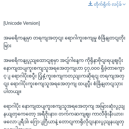
တိုက်ရိုက် လင့်ခ်
[Unicode Version]
အမရေိကနျမှာ တရကျအတှငျး ရောဂါကူးစကျမှု စံခြိနျတငျတိုး
မြား
အမရေိကနျပွညျထောငျစုမှာ အငျ်ဂါနေ့က ကိုရိုနာဗိုငျးရပျဈပိုး
နောကျထပျကူးစကျသူအရအေတှကျဟာ ၄၇,၀၀၀ ရှိခဲ့တာကွော
င့ျ ရောဂါပိုးစပွီး ပြံ့နှံ့ကူးစကျကတညျးကဆိုရငျ တရကျအတှ
ငျး ရောဂါပိုးကူးစကျသူအရအေတှကျ ထပျပွီး စံခြိနျတငျသှား
ပါတယျ။
ရောဂါပိုး နောကျထပျကူးစကျသူအရအေတှကျ အမြားဆုံးပွညျ
နယျတှကေတော့ အရီဇိုးနား၊ တက်ကဆကျဈ၊ ကာလီဖိုးနီးယား၊
ဖလောျရီဒါ၊ ဂြောျဂြီယာနဲ့ တောငျကာရိုလိုငျးနားပွညျနယျတှ