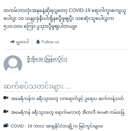
တကမ်ဘာလုံးအနနေဲ့ဆိုရငျတော့ COVID-19 ရောဂါကူးစကျသူ
ပေါငျး ၁၀ သနျးခှဲနီးပါးရှိနပွေီဖွဈပွီး သဆေုံးသူပေါငျးက
၅၁၀,၀၀၀ ကြောျသှားပွီဖွဈပါတယျ။
မျှဝေပါ
Follow us
ဗွီအိုအေ (မြန်မာပိုင်း)
ဆက်စပ်သတင်းများ ...
အမေရိကန်က ခရီးသွားတွေ လာရောက်ခွင့် ဥရောပ ဆက်ကန့်သတ်
အမေရိကန် ခရီးသွားတွေ ရောက်မလာတဲ့ အီတလီ Amalfi ကမ်းခြေ
COVID - 19 ကာလ အာရှနိုင်ငံတချို့က မြင်ကွင်းများ။