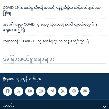
COVID-19 ကူးစက်မှု တိုးလို့ အမေရိကန်နဲ့ အိန္ဒိယ ကန့်သတ်ချက်တွေ
ပြန်ချ
အမေရိကန်မှာ COVID ကူးစက်မှု တိုးလာတဲ့အပေါ် လူငယ်တွေကို ဒု
သမ္မတ အပြစ်ဖို့
ကမ္ဘာတဝန်း COVID-19 ကူးစက်ခံရသူ ၁၀ သန်းကျော်သွားပြီ
အခြားဖတ်ရှုစရာများ
ဗွီအိုအေ လူမှုကွန်ယက်များ
သတင်း