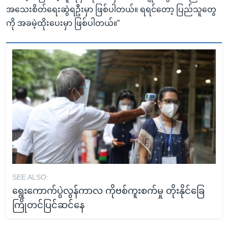
အသေးစိတ်ရေးဆွဲရဦးမှာ ဖြစ်ပါတယ်။ ရရင်တော့ ပြည်သူတွေ
ကို အခမဲ့ထိုးပေးမှာ ဖြစ်ပါတယ်။”
SEE ALSO:
ရွေးကောက်ပွဲလွန်ကာလ ကိုဗစ်ကူးစက်မှု တိုးနိုင်ခြေ
ကြိုတင်ပြင်ဆင်နေ