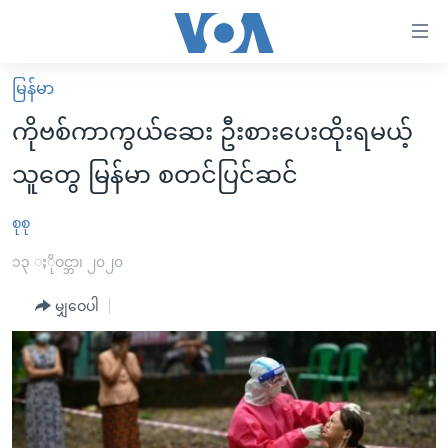
သုံး
ရ
လွယ်ကူ
မြန်မာ
မူလစာမျက်နှာ
စေ
ကိုဗစ်ကာကွယ်ဆေး ဦးစားပေးထိုးရမယ့်
မြန်မာ
သည့်
သူတွေ မြန်မာ စတင်ပြင်ဆင်
ကမ္ဘာ့သတင်းများ
Link
ဗွီဒီယို
နိုင်ငံတကာ
စုစု
များ
သတင်းလွတ်လပ်ခွင့်
အမေရိကန်
၁၃ ႏိုဝင္ဘာ၊ ၂၀၂၀
ပင်မ
ရပ်ဝန်းတခု လမ်းတခု အလွန်
တရုတ်
အကြောင်းအရာ
မျှဝေပါ
သို့
အင်္ဂလိပ်စာလေ့လာမယ်
အစ္စရေး-ပါလက်စတိုင်း
ကျော်
အပတ်စဉ်ကဏ္ဍများ
အမေရိကန်သုံးအီဒီယံ
ကြည့်
ရေဒီယိုနှင့်ရုပ်သံ အချက်အလက်များ
မကြေးမုံရဲ့ အင်္ဂလိပ်စာ
ရေဒီယို
ရန်
ပင်မ
ရေဒီယို/တီဗွီအစီအစဉ်
ရုပ်ရှင်ထဲက အင်္ဂလိပ်စာ
တီဗွီ