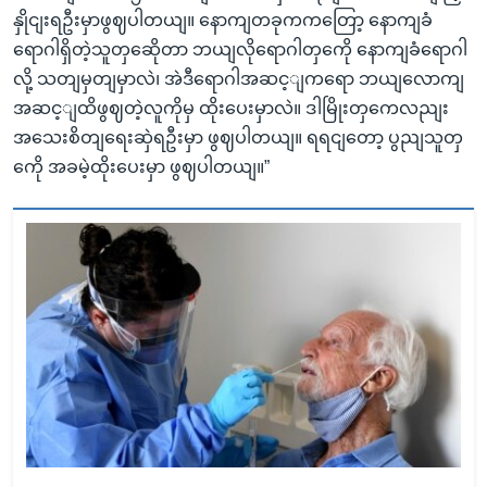
နှိုငျးရဦးမှာဖွဈပါတယျ။ နောကျတခုကကတြော့ နောကျခံ
ရောဂါရှိတဲ့သူတှဆေိုတာ ဘယျလိုရောဂါတှကေို နောကျခံရောဂါ
လို့ သတျမှတျမှာလဲ၊ အဲဒီရောဂါအဆင့ျကရော ဘယျလောကျ
အဆင့ျထိဖွဈတဲ့လူကိုမှ ထိုးပေးမှာလဲ။ ဒါမြိုးတှကေလညျး
အသေးစိတျရေးဆှဲရဦးမှာ ဖွဈပါတယျ။ ရရငျတော့ ပွညျသူတှ
ကေို အခမဲ့ထိုးပေးမှာ ဖွဈပါတယျ။”