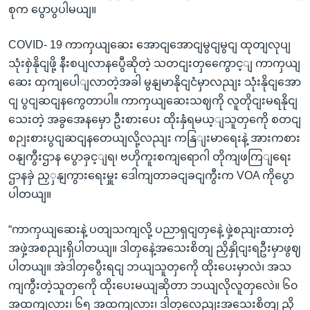
စုက ပွောပွပါမယျ။
COVID- 19 ကာကှယျဆေး အောငျအောငျမွငျမွငျ ထုတျလုပျ
သုံးစှဲနိုငျဖို့ နီးစပျလာနပွေီဆိုတဲ့ သတငျးတှကွေောင့ျ ကာကှယျ
ဆေး ထှကျပေါျလာတဲ့အခါ မွနျမာနိုငျငံမှာလညျး သုံးနိုငျအော
ငျ ပွငျဆငျနကွေတာပါ။ ကာကှယျဆေးသဈကို လူတိုငျးမရနိုငျ
သေးတဲ့ အခွအေနမှော ဦးစားပေး ထိုးနှံရမယ့ျသူတှကေို စတငျ
စဉျးစားပွငျဆငျနတေယျလို့လညျး ကနြျးမာရေးနဲ့ အားကစား
ဝနျကွီးဌာန ပွောခှင့ျရ၊ ဗဟိုကူးစကျရောဂါ တိုကျဖကြျရေး
ဌာနခှဲ ညှှနျကွားရေးမှူး ဒေါကျတာခငျခငျကွီးက VOA ကိုပွော
ပါတယျ။
“ကာကှယျဆေးနဲ့ ပတျသကျလို့ ပညာရှငျတှနေဲ့ ဖှဲ့စညျးထားတဲ့
အဖှဲ့အစညျးရှိပါတယျ။ ဒါတှနေဲ့အသေးစိတျ ညှိနှိုငျးရဦးမှာဖွဈ
ပါတယျ။ အဲဒါတှပွေီးရငျ ဘယျသူတှကေို ထိုးပေးမှာလဲ၊ အသ
ကျကွီးတဲ့သူတှကေို ထိုးပေးမယျဆိုတာ ဘယျလိုလူတှလေဲ။ ၆၀
အထကျလား၊ ၆၅ အထကျလား၊ ဒါတှလေညျးအသေးစိတျ ညှိ