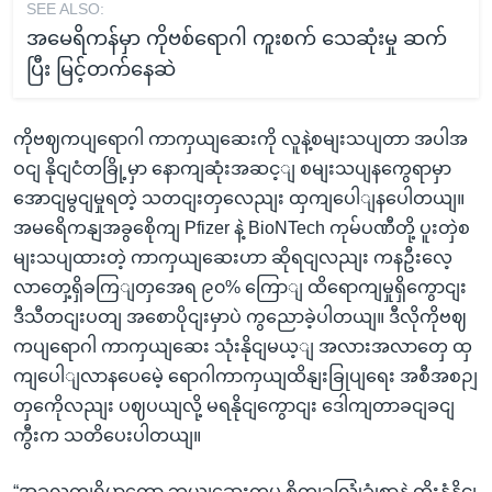
SEE ALSO:
အမေရိကန်မှာ ကိုဗစ်ရောဂါ ကူးစက် သေဆုံးမှု ဆက်
ပြီး မြင့်တက်နေဆဲ
ကိုဗဈကပျရောဂါ ကာကှယျဆေးကို လူနဲ့စမျးသပျတာ အပါအ
ဝငျ နိုငျငံတခြို့မှာ နောကျဆုံးအဆင့ျ စမျးသပျနကွေရာမှာ
အောငျမွငျမှုရတဲ့ သတငျးတှလေညျး ထှကျပေါျနပေါတယျ။
အမရေိကနျအခွစေိုကျ Pfizer နဲ့ BioNTech ကုမ်ပဏီတို့ ပူးတှဲစ
မျးသပျထားတဲ့ ကာကှယျဆေးဟာ ဆိုရငျလညျး ကနဦးလေ့
လာတှေ့ရှိခကြျတှအေရ ၉၀% ကြောျ ထိရောကျမှုရှိကွောငျး
ဒီသီတငျးပတျ အစောပိုငျးမှာပဲ ကွညောခဲ့ပါတယျ။ ဒီလိုကိုဗဈ
ကပျရောဂါ ကာကှယျဆေး သုံးနိုငျမယ့ျ အလားအလာတှေ ထှ
ကျပေါျလာနပေမေဲ့ ရောဂါကာကှယျထိနျးခြုပျရေး အစီအစဉျ
တှကေိုလညျး ပဈပယျလို့ မရနိုငျကွောငျး ဒေါကျတာခငျခငျ
ကွီးက သတိပေးပါတယျ။
“အခုလကျရှိမှာတော့ ဘယျဆေးကမှ စိတျခလြုံခွုံစှာနဲ့ ထိုးနှံနိုငျ