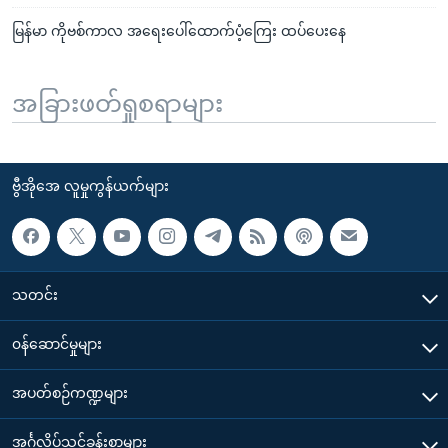
မြန်မာ ကိုဗစ်ကာလ အရေးပေါ်ထောက်ပံ့ကြေး ထပ်ပေးနေ
အခြားဖတ်ရှုစရာများ
ဗွီအိုအေ လူမှုကွန်ယက်များ
သတင်း
၀န်ဆောင်မှုများ
အပတ်စဉ်ကဏ္ဍများ
အင်္ဂလိပ်သင်ခန်းစာများ