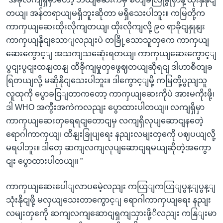
တယျ၊ အန်တရာယျမရှိဘူးဆိုတာ မရှိသေးပါဘူး။ ကမြတို့က
ကာကှယျဆေးထိုးလိုကျတယျ၊ ထိုးလိုကျလို့ ၉၀ ရာခိုငျနှုနျး
ကာကှယျနိုငျသောျလညျးပဲ တခြို့သောသူတှကေ ကာကှယျ
ဆေးကွောင့ျ အသကျသဆေုံးရတယျ၊ ကာကှယျဆေးကွောင့ျ
ပွငျးပွငျးထနျထနျ ထိခိုကျမှုတှဖွေဈတယျဆိုရငျ ဒါဟာစိတျခ
ရြတယျလို့ မဆိုနိုငျသေးပါဘူး။ ဒါကွောင့ျမို့ ကမြတို့ပွညျသူ
လူထုကို ပွောခငြျတာကတော့ ကာကှယျဆေးကိုပဲ အားမကိုးဖို့၊
ဒါ WHO အကွီးအကဲကလညျး ပွောထားပါတယျ။ လကျရှိမှာ
ကာကှယျဆေးတှရေရငျတောငျမှ လကျရှိလုပျဆောငျနတေဲ့
ရောဂါကာကှယျ၊ ထိနျးခြုပျရေး နညျးလမျးတှကေို ပဈပယျလို့
မရပါဘူး။ ဒါတှေ ဆကျလကျလုပျဆောငျရမယျဆိုတဲ့အကွော
ငျး ပွောထားပါတယျ။ ”
ကာကှယျဆေးပေါျလာပမေဲ့လညျး ကယြျကယြျပွန့ျပွန့ျ
သုံးနိုငျဖို့ မလှယျသေးတာကွောင့ျ ရောဂါကာကှယျရေး နညျး
လမျးတှကေို ဆကျလကျဆောငျရှကျသှားဖို့ိလညျး ကနြျးမာ