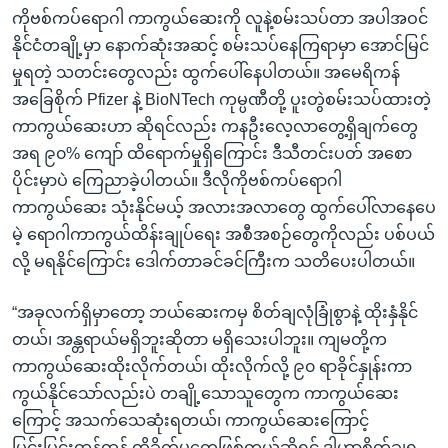
ကိုဗစ်ကပ်ရောဂါ ကာကွယ်ဆေးကို လူနဲ့စမ်းသပ်တာ အပါအဝင်
နိုင်ငံတချို့မှာ နောက်ဆုံးအဆင့် စမ်းသပ်နေကြရာမှာ အောင်မြင်
မှုရတဲ့ သတင်းတွေလည်း ထွက်ပေါ်နေပါတယ်။ အမေရိကန်
အခြေစိုက် Pfizer နဲ့ BioNTech ကုမ္ပဏီတို့ ပူးတွဲစမ်းသပ်ထားတဲ့
ကာကွယ်ဆေးဟာ ဆိုရင်လည်း ကနဦးလေ့လာတွေ့ရှိချက်တွေ
အရ ၉၀% ကျော် ထိရောက်မှုရှိကြောင်း ဒီသီတင်းပတ် အစော
ပိုင်းမှာပဲ ကြေညာခဲ့ပါတယ်။ ဒီလိုကိုဗစ်ကပ်ရောဂါ
ကာကွယ်ဆေး သုံးနိုင်မယ့် အလားအလာတွေ ထွက်ပေါ်လာနေပေ
မဲ့ ရောဂါကာကွယ်ထိန်းချုပ်ရေး အစီအစဉ်တွေကိုလည်း ပစ်ပယ်
လို့ မရနိုင်ကြောင်း ဒေါက်တာခင်ခင်ကြီးက သတိပေးပါတယ်။
“အခုလက်ရှိမှာတော့ ဘယ်ဆေးကမှ စိတ်ချလုံခြုံစွာနဲ့ ထိုးနှံနိုင်
တယ်၊ အန္တရာယ်မရှိဘူးဆိုတာ မရှိသေးပါဘူး။ ကျမတို့က
ကာကွယ်ဆေးထိုးလိုက်တယ်၊ ထိုးလိုက်လို့ ၉၀ ရာခိုင်နှုန်းကာ
ကွယ်နိုင်သော်လည်းပဲ တချို့သောသူတွေက ကာကွယ်ဆေး
ကြောင့် အသက်သေဆုံးရတယ်၊ ကာကွယ်ဆေးကြောင့်
ပြင်းပြင်းထန်ထန် ထိခိုက်မှုတွေဖြစ်တယ်ဆိုရင် ဒါဟာစိတ်ချရ