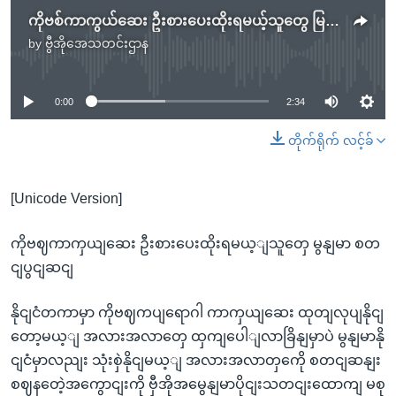
ကိုဗစ်ကာကွယ်ဆေး ဦးစားပေးထိုးရမယ့်သူတွေ မြန်မာ စတင်ပြင်ဆင်
by
ဗွီအိုအေသတင်းဌာန
No media source currently available
0:00
2:34
တိုက်ရိုက် လင့်ခ်
[Unicode Version]
ကိုဗဈကာကှယျဆေး ဦးစားပေးထိုးရမယ့ျသူတှေ မွနျမာ စတ
ငျပွငျဆငျ
နိုငျငံတကာမှာ ကိုဗဈကပျရောဂါ ကာကှယျဆေး ထုတျလုပျနိုငျ
တော့မယ့ျ အလားအလာတှေ ထှကျပေါျလာခြိနျမှာပဲ မွနျမာနို
ငျငံမှာလညျး သုံးစှဲနိုငျမယ့ျ အလားအလာတှကေို စတငျဆနျး
စဈနတေဲ့အကွောငျးကို ဗှီအိုအမွေနျမာပိုငျးသတငျးထောကျ မစု