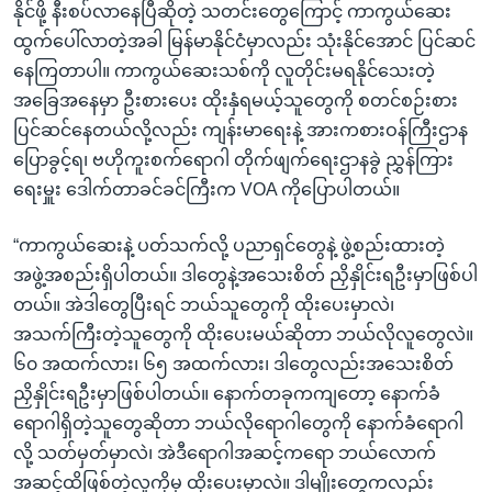
နိုင်ဖို့ နီးစပ်လာနေပြီဆိုတဲ့ သတင်းတွေကြောင့် ကာကွယ်ဆေး
ထွက်ပေါ်လာတဲ့အခါ မြန်မာနိုင်ငံမှာလည်း သုံးနိုင်အောင် ပြင်ဆင်
နေကြတာပါ။ ကာကွယ်ဆေးသစ်ကို လူတိုင်းမရနိုင်သေးတဲ့
အခြေအနေမှာ ဦးစားပေး ထိုးနှံရမယ့်သူတွေကို စတင်စဉ်းစား
ပြင်ဆင်နေတယ်လို့လည်း ကျန်းမာရေးနဲ့ အားကစားဝန်ကြီးဌာန
ပြောခွင့်ရ၊ ဗဟိုကူးစက်ရောဂါ တိုက်ဖျက်ရေးဌာနခွဲ ညွှန်ကြား
ရေးမှူး ဒေါက်တာခင်ခင်ကြီးက VOA ကိုပြောပါတယ်။
“ကာကွယ်ဆေးနဲ့ ပတ်သက်လို့ ပညာရှင်တွေနဲ့ ဖွဲ့စည်းထားတဲ့
အဖွဲ့အစည်းရှိပါတယ်။ ဒါတွေနဲ့အသေးစိတ် ညှိနှိုင်းရဦးမှာဖြစ်ပါ
တယ်။ အဲဒါတွေပြီးရင် ဘယ်သူတွေကို ထိုးပေးမှာလဲ၊
အသက်ကြီးတဲ့သူတွေကို ထိုးပေးမယ်ဆိုတာ ဘယ်လိုလူတွေလဲ။
၆၀ အထက်လား၊ ၆၅ အထက်လား၊ ဒါတွေလည်းအသေးစိတ်
ညှိနှိုင်းရဦးမှာဖြစ်ပါတယ်။ နောက်တခုကကျတော့ နောက်ခံ
ရောဂါရှိတဲ့သူတွေဆိုတာ ဘယ်လိုရောဂါတွေကို နောက်ခံရောဂါ
လို့ သတ်မှတ်မှာလဲ၊ အဲဒီရောဂါအဆင့်ကရော ဘယ်လောက်
အဆင့်ထိဖြစ်တဲ့လူကိုမှ ထိုးပေးမှာလဲ။ ဒါမျိုးတွေကလည်း