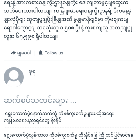
ရေးနဲ့ အားကစားဝနျကွီးဌာနဝနျကွီး ဒေါကျတာမွင့ျထှေးက
သတိပေးထားပါတယျ။ ကနြျးမာရေးဝနျကွီးဌာနရဲ့ ဒီကနေ့မှ
နျးလှဲပိုငျး ထုတျပွနျပွီးခြိနျအထိ မွနျမာနိုငျငံမှာ ကိုဗဈကပျ
ရောဂါကွောင့ျ သဆေုံးသူ ၁,၅၀၈ ဦးနဲ့ ကူးစကျသူ အတညျပွု
လူနာ ၆၅,၅၉၈ ရှိပါတယျ။
မျှဝေပါ
Follow us
စုစု
ဆက်စပ်သတင်းများ ...
ရွေးကောက်ပွဲနောက်ဆက်တွဲ ကိုဗစ်ကူးစက်မူများမယ့်အရေး
ကျန်းမာရေးပညာရှင်တွေ စိုးရိမ်
ရွေးကောက်ပွဲလွန်ကာလ ကိုဗစ်ကူးစက်မှု တိုးနိုင်ခြေ ကြိုတင်ပြင်ဆင်နေ