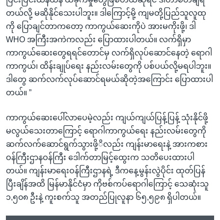
တယ်လို့ မဆိုနိုင်သေးပါဘူး။ ဒါကြောင့်မို့ ကျမတို့ပြည်သူလူထု
ကို ပြောချင်တာကတော့ ကာကွယ်ဆေးကိုပဲ အားမကိုးဖို့၊ ဒါ
WHO အကြီးအကဲကလည်း ပြောထားပါတယ်။ လက်ရှိမှာ
ကာကွယ်ဆေးတွေရရင်တောင်မှ လက်ရှိလုပ်ဆောင်နေတဲ့ ရောဂါ
ကာကွယ်၊ ထိန်းချုပ်ရေး နည်းလမ်းတွေကို ပစ်ပယ်လို့မရပါဘူး။
ဒါတွေ ဆက်လက်လုပ်ဆောင်ရမယ်ဆိုတဲ့အကြောင်း ပြောထားပါ
တယ်။ ”
ကာကွယ်ဆေးပေါ်လာပေမဲ့လည်း ကျယ်ကျယ်ပြန့်ပြန့် သုံးနိုင်ဖို့
မလွယ်သေးတာကြောင့် ရောဂါကာကွယ်ရေး နည်းလမ်းတွေကို
ဆက်လက်ဆောင်ရွက်သွားဖို့ိလည်း ကျန်းမာရေးနဲ့ အားကစား
ဝန်ကြီးဌာနဝန်ကြီး ဒေါက်တာမြင့်ထွေးက သတိပေးထားပါ
တယ်။ ကျန်းမာရေးဝန်ကြီးဌာနရဲ့ ဒီကနေ့မွန်းလွဲပိုင်း ထုတ်ပြန်
ပြီးချိန်အထိ မြန်မာနိုင်ငံမှာ ကိုဗစ်ကပ်ရောဂါကြောင့် သေဆုံးသူ
၁,၅၀၈ ဦးနဲ့ ကူးစက်သူ အတည်ပြုလူနာ ၆၅,၅၉၈ ရှိပါတယ်။