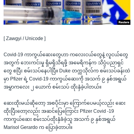
အ
သုတပဒေသာ အင်္ဂလိပ်စာ
ညွန်း
Learning English
စာမျက်နှာ
သို့
ဗွီအိုအေ လူမှုကွန်ယက်များ
ကျော်
[ Zawgyi / Unicode ]
ကြည့်
ရန်
Covid-19 ကာကွယ်ဆေးတွေဟာ ကလေးငယ်တွေနဲ့ လူငယ်တွေ
ဘာသာစကားများ
ရှာဖွေ
အတွက် ဘေးကင်းမှု ရှိမရှိသိရဖို့ အမေရိကန်က သိပ္ပံပညာရှင်
ရန်
တွေ စပြီး စမ်းသပ်နေပါပြီ။ Duke တက္ကသိုလ်က စမ်းသပ်ခန်းထဲ
နေရာ
မှာ Pfizer ရဲ့ Covid-19 ကာကွယ်ဆေးကို အသက် ၉ နှစ်အရွယ်
သို့
အမွှာကလေး ၂ ယောက် စမ်းသပ် ထိုးနှံခဲ့ပါတယ်။
ကျော်
ရန်
ဆေးထိုးမယ်ဆိုတော့ အစပိုင်းမှာ ကြောက်ပေမယ့်လည်း ဆေး
ထိုးပြီးတော့လည်း အဆင်ပြေကြောင်း Pfizer Covid -19
ကာကွယ်ဆေး စမ်းသပ်ထိုးနှံခံခဲ့သူ အသက် ၉ နှစ်အရွယ်
Marisol Gerardo က ပြောခဲ့တာပါ။