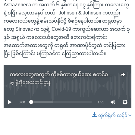
AstraZeneca က အသက် ၆ နှစ်ကနေ ၁၇ နှစ်ကြား ကလေးတွေ
နဲ့ စပြီး လေ့လာနေပါတယ်။ Johnson & Johnson ကလည်း
ကလေးငယ်တွေနဲ့ စမ်းသပ်နိုင်ဖို့ စီစဉ်နေပါတယ်။ တရုတ်မှာ
တော့ Sinovac က သူ့ရဲ့ Covid-19 ကာကွယ်ဆေးဟာ အသက် ၃
နှစ် အရွယ် ကလေးငယ်တွေအထိ ဘေးကင်းကြောင်း
အထောက်အထားတွေကို တရုတ် အာဏာပိုင်တွထံ တင်ပြထား
ပြီး ဖြစ်ကြောင်း မကြာခင်က ကြေညာထားပါတယ်။
ကလေးတွေအတွက် ကိုဗစ်ကာကွယ်ဆေး စတင်စမ်းသပ်
by
ဗွီအိုအေသတင်းဌာန
No media source currently available
0:00
1:51
တိုက်ရိုက် လင့်ခ်