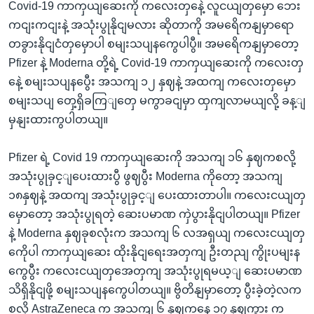
Covid-19 ကာကှယျဆေးကို ကလေးတှနေဲ့ လူငယျတှမှော ဘေး
ကငျးကငျးနဲ့ အသုံးပွုနိုငျမလား ဆိုတာကို အမရေိကနျမှာရော
တခွားနိုငျငံတှမှောပါ စမျးသပျနကွေပါပွီ။ အမရေိကနျမှာတော့
Pfizer နဲ့ Moderna တို့ရဲ့ Covid-19 ကာကှယျဆေးကို ကလေးတှ
နေဲ့ စမျးသပျနပွေီး အသကျ ၁၂ နှဈနဲ့ အထကျ ကလေးတှမှော
စမျးသပျ တှေ့ရှိခကြျတှေ မကွာခငျမှာ ထှကျလာမယျလို့ ခန့ျ
မှနျးထားကွပါတယျ။
Pfizer ရဲ့ Covid 19 ကာကှယျဆေးကို အသကျ ၁၆ နှဈကစလို့
အသုံးပွုခှင့ျပေးထားပွီ ဖွဈပွီး Moderna ကိုတော့ အသကျ
၁၈နှဈနဲ့ အထကျ အသုံးပွုခှင့ျ ပေးထားတာပါ။ ကလေးငယျတှ
မှောတော့ အသုံးပွုရတဲ့ ဆေးပမာဏ ကှဲပွားနိုငျပါတယျ။ Pfizer
နဲ့ Moderna နှဈခုစလုံးက အသကျ ၆ လအရှယျ ကလေးငယျတှ
ကေိုပါ ကာကှယျဆေး ထိုးနိုငျရေးအတှကျ ဦးတညျ ကွိုးပမျးန
ကွေပွီး ကလေးငယျတှအေတှကျ အသုံးပွုရမယ့ျ ဆေးပမာဏ
သိရှိနိုငျဖို့ စမျးသပျနကွေပါတယျ။ ဗွိတိနျမှာတော့ ပွီးခဲ့တဲ့လက
စလို့ AstraZeneca က အသကျ ၆ နှဈကနေ ၁၇ နှဈကွား က