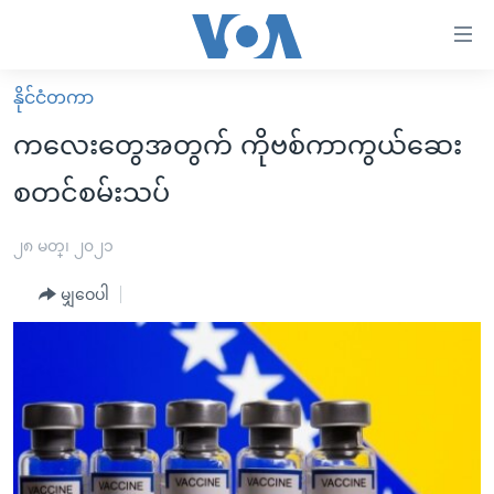
သုံး
ရ
လွယ်ကူ
နိုင်ငံတကာ
မူလစာမျက်နှာ
စေ
ကလေးတွေအတွက် ကိုဗစ်ကာကွယ်ဆေး
မြန်မာ
သည့်
စတင်စမ်းသပ်
ကမ္ဘာ့သတင်းများ
Link
ဗွီဒီယို
နိုင်ငံတကာ
၂၈ မတ္၊ ၂၀၂၁
များ
သတင်းလွတ်လပ်ခွင့်
အမေရိကန်
ပင်မ
မျှဝေပါ
ရပ်ဝန်းတခု လမ်းတခု အလွန်
တရုတ်
အကြောင်းအရာ
သို့
အင်္ဂလိပ်စာလေ့လာမယ်
အစ္စရေး-ပါလက်စတိုင်း
ကျော်
အပတ်စဉ်ကဏ္ဍများ
အမေရိကန်သုံးအီဒီယံ
ကြည့်
ရေဒီယိုနှင့်ရုပ်သံ အချက်အလက်များ
မကြေးမုံရဲ့ အင်္ဂလိပ်စာ
ရေဒီယို
ရန်
ပင်မ
ရေဒီယို/တီဗွီအစီအစဉ်
ရုပ်ရှင်ထဲက အင်္ဂလိပ်စာ
တီဗွီ