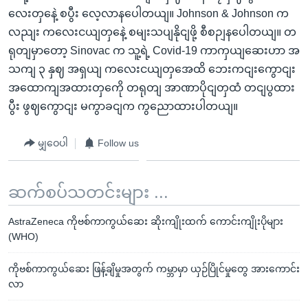
လေးတှနေဲ့ စပွီး လေ့လာနပေါတယျ။ Johnson & Johnson က
လညျး ကလေးငယျတှနေဲ့ စမျးသပျနိုငျဖို့ စီစဉျနပေါတယျ။ တ
ရုတျမှာတော့ Sinovac က သူ့ရဲ့ Covid-19 ကာကှယျဆေးဟာ အ
သကျ ၃ နှဈ အရှယျ ကလေးငယျတှအေထိ ဘေးကငျးကွောငျး
အထောကျအထားတှကေို တရုတျ အာဏာပိုငျတှထံ တငျပွထား
ပွီး ဖွဈကွောငျး မကွာခငျက ကွညောထားပါတယျ။
မျှဝေပါ
Follow us
ဆက်စပ်သတင်းများ ...
AstraZeneca ကိုဗစ်ကာကွယ်ဆေး ဆိုးကျိုးထက် ကောင်းကျိုးပိုများ
(WHO)
ကိုဗစ်ကာကွယ်ဆေး ဖြန့်ချိမှုအတွက် ကမ္ဘာမှာ ယှဉ်ပြိုင်မှုတွေ အားကောင်း
လာ