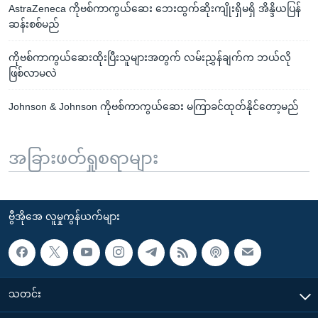
AstraZeneca ကိုဗစ်ကာကွယ်ဆေး ဘေးထွက်ဆိုးကျိုးရှိမရှိ အိန္ဒိယပြန်
ဆန်းစစ်မည်
ကိုဗစ်ကာကွယ်ဆေးထိုးပြီးသူများအတွက် လမ်းညွှန်ချက်က ဘယ်လို
ဖြစ်လာမလဲ
Johnson & Johnson ကိုဗစ်ကာကွယ်ဆေး မကြာခင်ထုတ်နိုင်တော့မည်
အခြားဖတ်ရှုစရာများ
ဗွီအိုအေ လူမှုကွန်ယက်များ
သတင်း