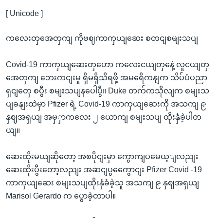
[ Unicode ]
ကလေးတှအေတှကျ ကိုဗဈကာကှယျဆေး စတငျစမျးသပျ
Covid-19 ကာကှယျဆေးတှဟော ကလေးငယျတှနေဲ့ လူငယျတှ
အေတှကျ ဘေးကငျးမှု ရှိမရှိသိရဖို့ အမရေိကနျက သိပ်ပံပညာ
ရှငျတှေ စပွီး စမျးသပျနပေါပွီ။ Duke တက်ကသိုလျက စမျးသ
ပျခနျးထဲမှာ Pfizer ရဲ့ Covid-19 ကာကှယျဆေးကို အသကျ ၉
နှဈအရှယျ အမှှာကလေး ၂ ယောကျ စမျးသပျ ထိုးနှံခဲ့ပါတ
ယျ။
ဆေးထိုးမယျဆိုတော့ အစပိုငျးမှာ ကွောကျပမေယ့ျလညျး
ဆေးထိုးပွီးတော့လညျး အဆငျပွကွေောငျး Pfizer Covid -19
ကာကှယျဆေး စမျးသပျထိုးနှံခံခဲ့သူ အသကျ ၉ နှဈအရှယျ
Marisol Gerardo က ပွောခဲ့တာပါ။