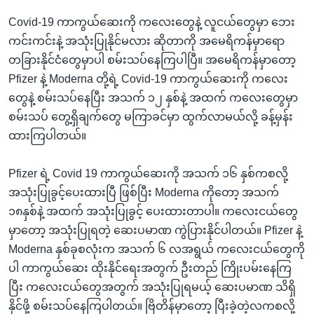
Covid-19 ကာကွယ်ဆေးကို ကလေးတွေနဲ့ လူငယ်တွေမှာ ဘေး
ကင်းကင်းနဲ့ အသုံးပြုနိုင်မလား ဆိုတာကို အမေရိကန်မှာရော
တခြားနိုင်ငံတွေမှာပါ စမ်းသပ်နေကြပါပြီ။ အမေရိကန်မှာတော့
Pfizer နဲ့ Moderna တို့ရဲ့ Covid-19 ကာကွယ်ဆေးကို ကလေး
တွေနဲ့ စမ်းသပ်နေပြီး အသက် ၁၂ နှစ်နဲ့ အထက် ကလေးတွေမှာ
စမ်းသပ် တွေ့ရှိချက်တွေ မကြာခင်မှာ ထွက်လာမယ်လို့ ခန့်မှန်း
ထားကြပါတယ်။
Pfizer ရဲ့ Covid 19 ကာကွယ်ဆေးကို အသက် ၁၆ နှစ်ကစလို့
အသုံးပြုခွင့်ပေးထားပြီ ဖြစ်ပြီး Moderna ကိုတော့ အသက်
၁၈နှစ်နဲ့ အထက် အသုံးပြုခွင့် ပေးထားတာပါ။ ကလေးငယ်တွေ
မှာတော့ အသုံးပြုရတဲ့ ဆေးပမာဏ ကွဲပြားနိုင်ပါတယ်။ Pfizer နဲ့
Moderna နှစ်ခုစလုံးက အသက် ၆ လအရွယ် ကလေးငယ်တွေကို
ပါ ကာကွယ်ဆေး ထိုးနိုင်ရေးအတွက် ဦးတည် ကြိုးပမ်းနေကြ
ပြီး ကလေးငယ်တွေအတွက် အသုံးပြုရမယ့် ဆေးပမာဏ သိရှိ
နိုင်ဖို့ စမ်းသပ်နေကြပါတယ်။ ဗြိတိန်မှာတော့ ပြီးခဲ့တဲ့လကစလို့