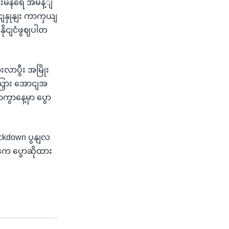
ုးမနရေ အမိန့ျ
ငျနှုနျး ကာကှယျ
ိုငျငံဖွဈပါတ
လာပွီး အမြိုး
ြှား အောငျအ
ွာနေ့မှာ ပွော
ckdown ပွနျလ
ကေ ပွောဆိုထား