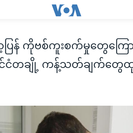
ပြန် ကိုဗစ်ကူးစက်မှုတွေကြောင
ုင်ငံတချို့ ကန့်သတ်ချက်တွေထ