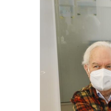
သုတပဒေသာ အင်္ဂလိပ်စာ
အ
ညွန်း
စာမျက်နှာ
သို့
ကျော်
ကြည့်
ရန်
ရှာဖွေ
ရန်
နေရာ
သို့
ကျော်
ရန်