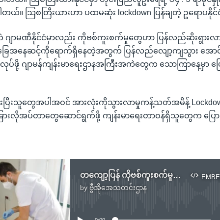
်ပါတယ်။ သြစတြီးယားဟာ ပထမဆုံး lockdown ပြန်ချတဲ့ ဥရောပနိုင်
 ဂျာမဏီနိုင်ငံမှာလည်း ကိုဗစ်ကူးစက်မှုတွေဟာ ပြန်လည်ဆိုးရွားလာ
ေအနေဆင့်ကိုရောက်ရှိနေတဲ့အတွက် ပြန်လည်လျော့ကျသွား အောင
ေလုပ်ဖို့ ဂျာမန်ကျန်းမာရေးဌာနအကြီးအကဲတွေက သောကြာနေ့မှာ ပြ
ပြီးသူတွေအပါအဝင် အားလုံးကိုသွားလာမှုကန့်သတ်အမိန့် Lockdo
 အခြားလိုအပ်တာတွေဆောင်ရွက်ဖို့ ကျန်းမာရေးတာဝန်ရှိသူတွေက ပြ
တကျော့ပြန် ကိုဗစ်ကူးစက်မှုတွေကြောင့် ဥရောပနိုင်ငံတချို့ ကန့်သတ်ချက်တွေထုတ်ပြန်
EMBE
by
ဗွီအိုအေသတင်းဌာန
No media source currently available