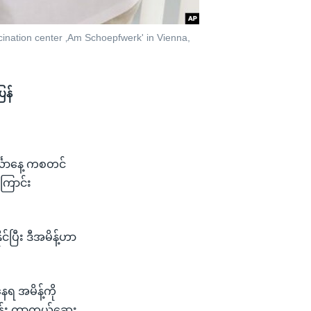
ccination center ‚Am Schoepfwerk' in Vienna,
ြန်
်္လာနေ့ ကစတင်
ကြောင်း
ပြီး ဒီအမိန့်ဟာ
ရ အမိန့်ကို
ှုန်း ကာကွယ်ဆေး