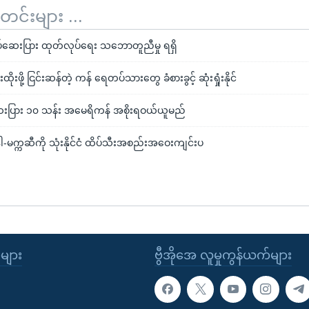
်းများ ...
်ဆေးပြား ထုတ်လုပ်ရေး သဘောတူညီမှု ရရှိ
ဖို့ ငြင်းဆန်တဲ့ ကန် ရေတပ်သားတွေ ခံစားခွင့် ဆုံးရှုံးနိုင်
ဆေးပြား ၁၀ သန်း အမေရိကန် အစိုးရဝယ်ယူမည်
က္ကဆီကို သုံးနိုင်ငံ ထိပ်သီးအစည်းအဝေးကျင်းပ
ုများ
ဗွီအိုအေ လူမှုကွန်ယက်များ