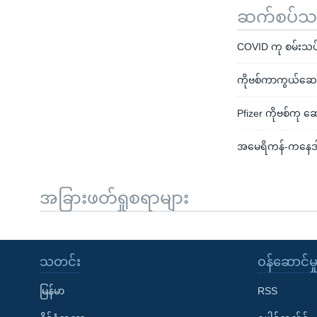
ဆက်စပ်သတင
COVID ကု စမ်းသပ
ကိုဗစ်ကာကွယ်ဆေးထိုး
Pfizer ကိုဗစ်ကု 
အမေရိကန်-ကနေဒါ-မ
အခြားဖတ်ရှုစရာများ
သတင်း
၀န်ဆောင်မှ
မြန်မာ
RSS