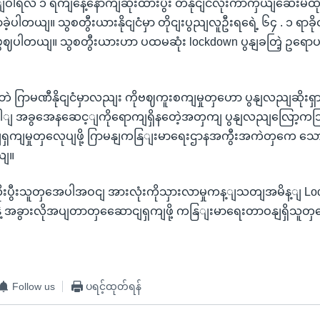
ျဝါရီလ ၁ ရကျနေ့နောကျဆုံးထားပွီး တနိုငျငံလုံးကာကှယျဆေးမထိ
ပါတယျ။ သွစတွီးယားနိုငျငံမှာ တိုငျးပွညျလူဦးရရေဲ့ ၆၄ . ၁ ရာခို
ဖွဈပါတယျ။ သွစတွီးယားဟာ ပထမဆုံး lockdown ပွနျခတြဲ့ ဥရောပန
ဲ ဂြာမဏီနိုငျငံမှာလညျး ကိုဗဈကူးစကျမှုတှဟော ပွနျလညျဆိုးရှား
 အခွအေနဆေင့ျကိုရောကျရှိနတေဲ့အတှကျ ပွနျလညျလြော့ကသ
ှကျမှုတှလေုပျဖို့ ဂြာမနျကနြျးမာရေးဌာနအကွီးအကဲတှကေ သောက
ယျ။
ပွီးသူတှအေပါအဝငျ အားလုံးကိုသှားလာမှုကန့ျသတျအမိန့ျ Lo
နဲ့ အခွားလိုအပျတာတှဆေောငျရှကျဖို့ ကနြျးမာရေးတာဝနျရှိသူတှ
Follow us
ပရင့်ထုတ်ရန်