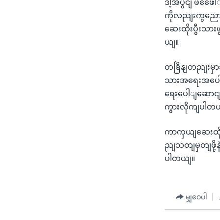
ဒါ့အပွငျ ဖဖေေါ
ကိုလညျးကွညောခဲ့
ဆေးထိုးပွီးသား
ယျ။
တခြိနျတညျးမှာဘ
သားအရေးအပေါျ
ရေးပေါျဆောငျရ
ကွားလိုကျပါတ
ကာကှယျဆေးထိုး
ညျသတျမှတျဖို့
ပါတယျ။
မျှဝေပါ