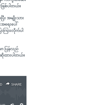
ငံဖြစ်ပါတယ်။
ပြီး အမျိုးသား
်အရေးပေါ်
ောကြားလိုက်ပါ
wn ပြန်လည်
ောဆိုထားပါတယ်။
D
SHARE