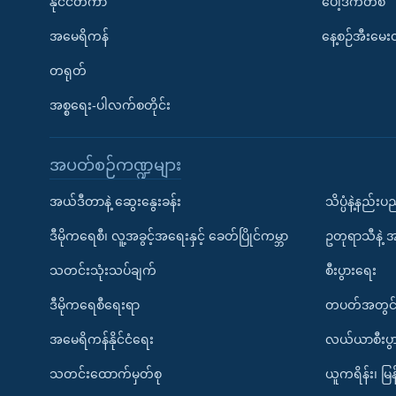
နိုင်ငံတကာ
ပေါ့ဒ်ကတ်စ်
အမေရိကန်
နေ့စဉ်အီးမေ
တရုတ်
အစ္စရေး-ပါလက်စတိုင်း
အပတ်စဉ်ကဏ္ဍများ
အယ်ဒီတာနဲ့ ဆွေးနွေးခန်း
သိပ္ပံနဲ့နည်း
ဒီမိုကရေစီ၊ လူ့အခွင့်အရေးနှင့် ခေတ်ပြိုင်ကမ္ဘာ
ဥတုရာသီနဲ့ 
သတင်းသုံးသပ်ချက်
စီးပွားရေး
ဒီမိုကရေစီရေးရာ
တပတ်အတွင်
အမေရိကန်နိုင်ငံရေး
လယ်ယာစီးပွ
သတင်းထောက်မှတ်စု
ယူကရိန်း၊ မြန