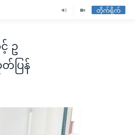
တိုက်ရိုက်
့် ဥ
ုတ်ပြန်