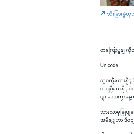
သီးခြားခွဲထု
တကြော့ပွနျ ကိ
Unicode
သွစတွီးယားနို
တငျပွီး တနိုငျ
ငျး သောကွာနေ့က
သှားလာမှခြုပျ
အမိန့ျဟာ ဒီဇ