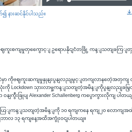
0:00
တ်၍ နားဆင်နိုင်ပါသည်။
EMBED
ုဗဈကူးစကျမှုတှကွေောင့ျ ဥရောပနိုငျငံတခြို့ ကန့ျသတျခကြျတ
ငျငံမှာ ကိုဗဈကူးဆကျမှုနှုနျးပွနျလညျမွင့ျတကျလာနတေဲ့အတှကျ
ငံလုံးကို Lockdown သှားလာမှု့ကန့ျသတျတဲ့အမိန့ျကိုပွနျလညျခမြှ
 ဝနျကွီးခြုပျ Alexander Schallenberg ကပွောကွားလိုကျ ပါတယ
ခယြျကန့ျသတျတဲ့အမိန့ျကို ၁၀ ရကျကနေ ရကျ၂၀ လောကျအထိပွဌာန
ငျဘာလ ၁၃ ရကျနေ့အထိအကွုံးဝငျပါတယျ။