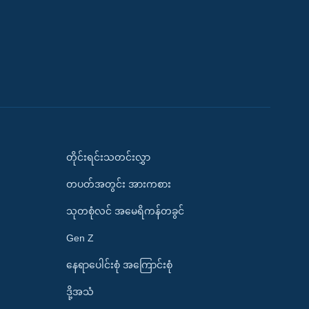
တိုင်းရင်းသတင်းလွှာ
တပတ်အတွင်း အားကစား
သုတစုံလင် အမေရိကန်တခွင်
Gen Z
နေရာပေါင်းစုံ အကြောင်းစုံ
ဒို့အသံ