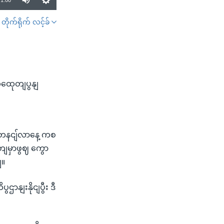
1:00
တိုက်ရိုက် လင့်ခ်
SHARE
ှထေုတျပွနျ
 တနငျ်လာနေ့ ကစ
တျမှာဖွဈ ကွော
ျ။
ျးနိုငျပွီး ဒီ