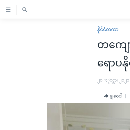
သုံး
ရ
ရှာဖွေ
လွယ်ကူ
မူလစာမျက်နှာ
နိုင်ငံတကာ
ရ
စေ
မြန်မာ
လာ
တကျော့
သည့်
ဒ်
ကမ္ဘာ့သတင်းများ
Link
ဗွီဒီယို
နိုင်ငံတကာ
ရောပနိ
များ
သတင်းလွတ်လပ်ခွင့်
အမေရိကန်
ပင်မ
ရပ်ဝန်းတခု လမ်းတခု အလွန်
တရုတ်
၂၀ ႏိုဝင္ဘာ၊ ၂၀၂၁
အကြောင်းအရာ
အင်္ဂလိပ်စာလေ့လာမယ်
အစ္စရေး-ပါလက်စတိုင်း
သို့
မျှဝေပါ
အပတ်စဉ်ကဏ္ဍများ
အမေရိကန်သုံးအီဒီယံ
ကျော်
ကြည့်
ရေဒီယိုနှင့်ရုပ်သံ အချက်အလက်များ
မကြေးမုံရဲ့ အင်္ဂလိပ်စာ
ရေဒီယို
ရန်
ရေဒီယို/တီဗွီအစီအစဉ်
ရုပ်ရှင်ထဲက အင်္ဂလိပ်စာ
တီဗွီ
ပင်မ