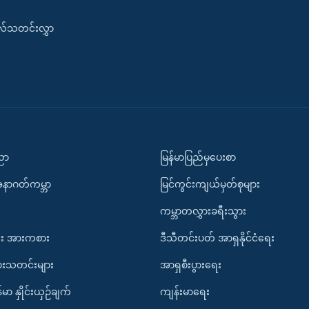
းလ်သတင်းလွှာ
ပညာ
မြန်မာပြည်မှပေးစာ
အနာဂတ်ကမ္ဘာ
မြင်ကွင်းကျယ်မှတ်စုများ
ကမ္ဘာတလွှားခရီးသွား
း အားကစား
ဒီသီတင်းပတ် အာရှနိုင်ငံရေး
ားသတင်းများ
အာရှစီးပွားရေး
်မာ နှိုင်းယှဉ်ချက်
ကျန်းမာရေး