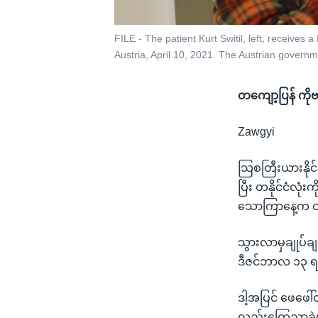
FILE - The patient Kurt Switil, left, receives
Austria, April 10, 2021. The Austrian govern
တကျော့ပြန် ကိုဗ
Zawgyi
သြစတြီးယားနိုင
ပြီး တနိုင်ငံလုံ
သောကြာနေ့က ဝန်
သွားလာမှချုပ်ခ
ဒီဇင်ဘာလ ၁၃ 
ဒါ့အပြင် ဖေဖေါ်
လည်းကြေညာခဲ့ပါတ