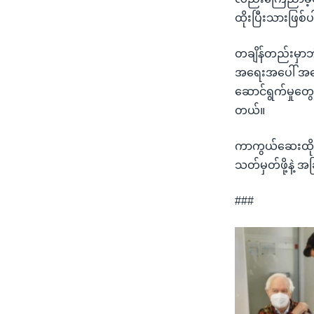
ထိုးပြီးသားဖြစ
တချိန်တည်းမှာဘဲ
အရေးအပေါ် အခြ
ဆောင်ရွက်မှုတွ
တယ်။
ကာကွယ်ဆေးထိုး
သတ်မှတ်ဖို့နဲ့
###