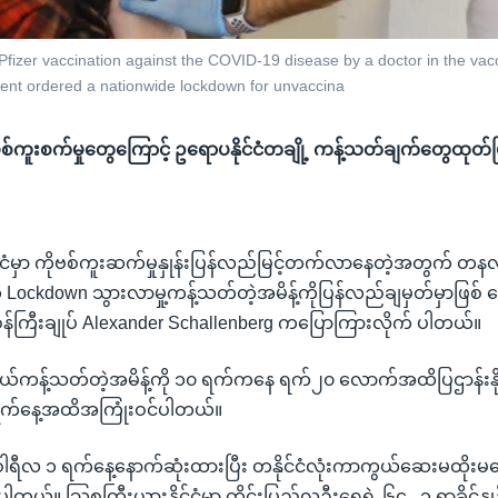
 a Pfizer vaccination against the COVID-19 disease by a doctor in the va
ment ordered a nationwide lockdown for unvaccina
စ်ကူးစက်မှုတွေကြောင့် ဥရောပနိုင်ငံတချို့ ကန့်သတ်ချက်တွေထုတ်ပ
်ငံမှာ ကိုဗစ်ကူးဆက်မှုနှုန်းပြန်လည်မြင့်တက်လာနေတဲ့အတွက် တနင
းကို Lockdown သွားလာမှု့ကန့်သတ်တဲ့အမိန့်ကိုပြန်လည်ချမှတ်မှာဖြစ် 
ကြီးချုပ် Alexander Schallenberg ကပြောကြားလိုက် ပါတယ်။
ျယ်ကန့်သတ်တဲ့အမိန့်ကို ၁၀ ရက်ကနေ ရက်၂၀ လောက်အထိပြဌာန်းနိုင်
ရက်နေ့အထိအကြုံးဝင်ပါတယ်။
ဝါရီလ ၁ ရက်နေ့နောက်ဆုံးထားပြီး တနိုင်ငံလုံးကာကွယ်ဆေးမထိုးမနေ
ယ်။ သြစတြီးယားနိုင်ငံမှာ တိုင်းပြည်လူဦးရေရဲ့ ၆၄ . ၁ ရာခိုင်န