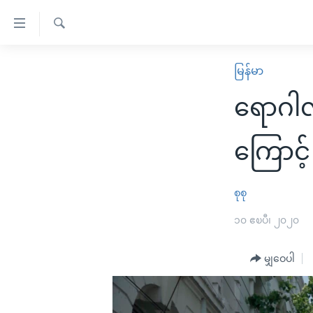
သုံး
ရ
ရှာဖွေ
လွယ်ကူ
မူလစာမျက်နှာ
မြန်မာ
ရ
စေ
မြန်မာ
လာ
ရောဂါ
သည့်
ဒ်
ကမ္ဘာ့သတင်းများ
Link
ဗွီဒီယို
နိုင်ငံတကာ
ကြောင့်
များ
သတင်းလွတ်လပ်ခွင့်
အမေရိကန်
ပင်မ
ရပ်ဝန်းတခု လမ်းတခု အလွန်
တရုတ်
စုစု
အကြောင်းအရာ
အင်္ဂလိပ်စာလေ့လာမယ်
အစ္စရေး-ပါလက်စတိုင်း
၁၀ ဧၿပီ၊ ၂၀၂၀
သို့
အပတ်စဉ်ကဏ္ဍများ
အမေရိကန်သုံးအီဒီယံ
ကျော်
မျှဝေပါ
ကြည့်
ရေဒီယိုနှင့်ရုပ်သံ အချက်အလက်များ
မကြေးမုံရဲ့ အင်္ဂလိပ်စာ
ရေဒီယို
ရန်
ရေဒီယို/တီဗွီအစီအစဉ်
ရုပ်ရှင်ထဲက အင်္ဂလိပ်စာ
တီဗွီ
ပင်မ