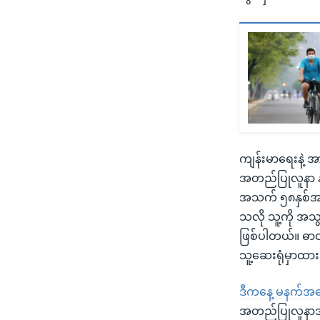
ကျန်းမာရေးနဲ့ အ
အတည်ပြုလူနာ နံ
အသက် ၅၈နှစ်အရွယ
သလို သူ့ကို အသ
ဖြစ်ပါတယ်။ ဓာတ
သူ့ဆေးရုံမှာထာ
ဒီကနေ့ မနက်အစေ
အတည်ပြုလူနာအသစ်