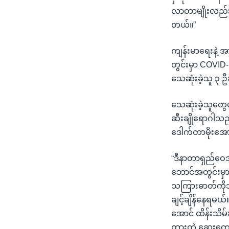
လာတာမျိုးလည်း 
တယ်။”
ကျန်းမာရေးနဲ့ အာ
တွင်းမှာ COVID
သေဆုံးခဲ့သူ ၃ 
သေဆုံးခဲ့သူတွေ
ဆီးချိုရောဂါသည်
ဒေါက်တာမိုးအော
“ဒီနာတာရှည်ဝေဒန
ဘောင်အတွင်းမှာ
သကြားဓာတ်ကိုသာ
ချင့်ချိန်နေရမ
အောင် ထိန်းသိမ
ထားတဲ့ ဆေးတွေက