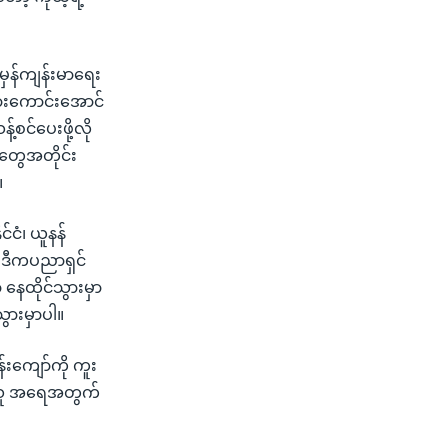
မှန်ကျန်းမာရေး
ားကောင်းအောင်
်စင်ပေးဖို့လို
်တွေအတိုင်း
။
်ငံ၊ ယူနန်
 ဒီကပညာရှင်
 နေထိုင်သွားမှာ
ွားမှာပါ။
်းကျော်ကို ကူး
လာသူ အရေအတွက်