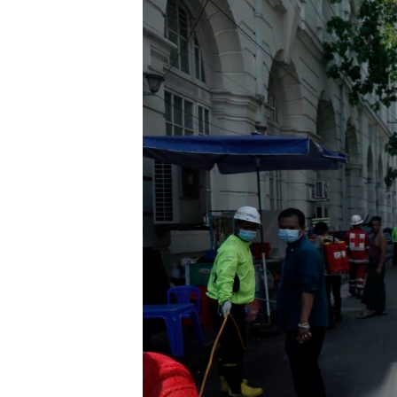
သုတပဒေသာ အင်္ဂလိပ်စာ
အ
ညွန်း
စာမျက်နှာ
သို့
ကျော်
ကြည့်
ရန်
ရှာဖွေ
ရန်
နေရာ
သို့
ကျော်
ရန်