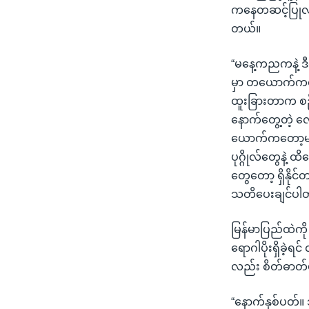
ကနေတဆင့်ပြုလုပ
တယ်။
“မနေ့ကညကနဲ့ ဒီ
မှာ တယောက်ကတော
ထူးခြားတာက စဉ
နောက်တွေ့တဲ့ လ
ယောက်ကတော့မရှ
ပုဂ္ဂိုလ်တွေနဲ့ 
တွေတော့ ရှိနိုင
သတိပေးချင်ပါ
မြန်မာပြည်ထဲကို
ရောဂါပိုးရှိခဲ
လည်း စိတ်ဓာတ်ပိ
“နောက်နှစ်ပတ်။