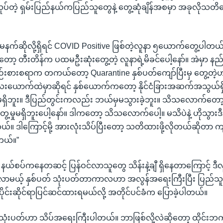
်တဲ့ ရှမ်းပြည်နယ်ကပြည်သူတွေနဲ့ တွေ့ဆုံချိန်အစမှာ အခုလိုသတိပေ
မနက်ဆိုလို့ရှိရင် COVID Positive ဖြစ်တဲ့လူနာ ၅ယောက်တွေ့ပါတ
့ တီးတိန်က ပထမဦးဆုံးတွေ့တဲ့ လူနာရဲ့မိခင်ပေါ့နော်။ အဲမှာ န
်းစားစရာက တကယ်တော့ Quarantine နှစ်ပတ်ကျော်ပြီးမှ တွေ့တဲ့
ေးယောက်ထဲမှာဆိုရင် နှစ်ယောက်ကတော့ နိုင်ငံခြားအဆက်အသွယ်ရှိ
ိဘူး။ ဒီပြည်တွင်းကလည်း ဘယ်မှမသွားခဲ့ဘူး။ သိသလောက်တော့ န
ထိတွေ့မှုမရှိဘူးပေါ့နော်။ ဒါကတော့ သိသလောက်ပေါ့။ မသိပဲနဲ့ ဟိုသွာ
်တယ်။ ဒါကြောင့်မို့ အားလုံးသိပ်ပြီးတော့ သတိထားဖို့လိုတယ်ဆိုတာ
တယ်။”
 နယ်စပ်ကနေတဆင့် ပြန်ဝင်လာသူတွေ သိန်းနဲ့ချီ ရှိနေတာကြောင့် ဒီ
့ရင် လာမယ့် နှစ်ပတ် သုံးပတ်တာကာလဟာ အလွန်အရေးကြီးပြီး ပြည်သ
ုင်းဆိုင်ရာပြင်ဆင်ထားရမယ်လို့ အတိုင်ပင်ခံက ပြောခဲ့ပါတယ်။
 သုံးပတ်ဟာ သိပ်အရေးကြီးပါတယ်။ ဘာဖြစ်လို့လဲဆိုတော့ ထိုင်းဘ