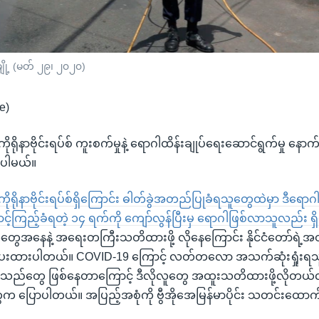
ချို့ (မတ် ၂၉၊ ၂၀၂၀)
e)
်း ကိုရိုနာဗိုင်းရပ်စ် ကူးစက်မှုနဲ့ ရောဂါထိန်းချုပ်ရေးဆောင်ရွက်မှု 
ပါမယ်။
င်း ကိုရိုနာဗိုင်းရပ်စ်ရှိကြောင်း ဓါတ်ခွဲအတည်ပြုခံရသူတွေထဲမှာ ဒီ
င့်ကြည့်ခံရတဲ့ ၁၄ ရက်ကို ကျော်လွန်ပြီးမှ ရောဂါဖြစ်လာသူလည်း ရှိ
ူတွေအနေနဲ့ အရေးတကြီးသတိထားဖို့ လိုနေကြောင်း နိုင်ငံတော်ရဲ့အတိုင်
ထားပါတယ်။ COVID-19 ကြောင့် လတ်တလော အသက်ဆုံးရှုံးရ
ည်တွေ ဖြစ်နေတာကြောင့် ဒီလိုလူတွေ အထူးသတိထားဖို့လိုတယ်လိ
ေက ပြောပါတယ်။ အပြည့်အစုံကို ဗွီအိုအေမြန်မာပိုင်း သတင်းထောက