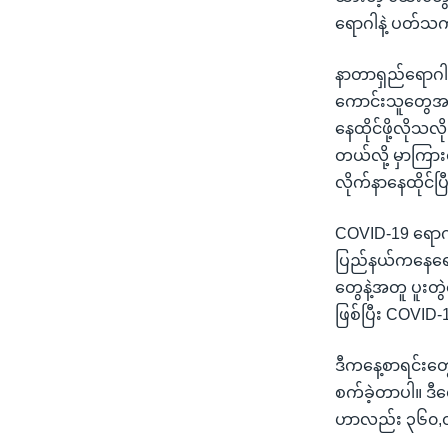
ရောဂါနဲ့ ပတ်သက
နာတာရှည်ရောဂါသ
ကောင်းသူတွေအန
နေထိုင်ဖို့လိုသလ
တယ်လို့ မှာကြာ
လိုက်နာနေထိုင်
COVID-19 ရောဂါပ
ပြည်နယ်ကနေရော
တွေနဲ့အတူ ပူးတွ
ဖြစ်ပြီး COVID-
ဒီကနေ့စာရင်းတွေ
စက်ခဲ့တာပါ။ ဒီ
ဟာလည်း ၃၆၀,၀၀