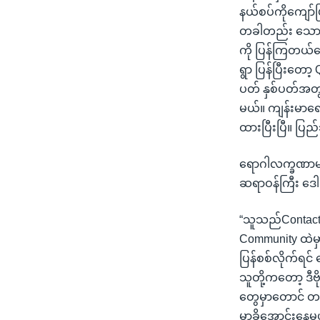
နယ်စပ်ကိုကျော်
တခါတည်း သောင်းနဲ
ကို ပြန်ကြတယ်ပေ
ရွာ ပြန်ပြီးတော
ပတ် နှစ်ပတ်အတွင
မယ်။ ကျန်းမာရေ
ထားပြီးပြီ။ ပ
ရောဂါလက္ခဏာမပြ
ဆရာဝန်ကြီး ဒေါ
“သူသည်Contact ရ
Community ထဲမှာ
ပြန်စစ်လိုက်ရင်
သူတို့ကတော့ ဒီဗိ
တွေမှာတောင် တခ
မှာခိုအောင်းနေ