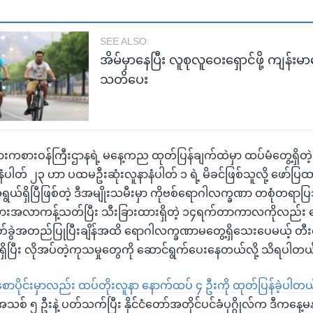
SEE ALSO:
အိမ်မှာနေပြီး လူစုလူဝေးရှောင်ဖို့ ကျန်း
သတိပေး
ားကစားဝန်ကြီးဌာနရဲ့ မနေ့ကည ထုတ်ပြန်ချက်ထဲမှာ ထပ်မံတွေ့ရှိတဲ့ 
ပါတ် ၂၃ ဟာ ပထမဦးဆုံးလူနာနံပါတ် ၁ ရဲ့ မိခင်ဖြစ်သူလို့ ဖော်ပ
်ရှိပြီဖြစ်တဲ့ ဒီအမျိုးသမီးမှာ ကိုဗစ်ရောဂါလက္ခဏာ တစုံတရာပြသခ
ွားအလာကန့်သတ်ပြီး သီးခြားထားရှိတဲ့ ၁၄ရက်တာကာလကိုလည်း ကျော
်ခွဲအတည်ပြုပြီးချိန်အထိ ရောဂါလက္ခဏာမတွေ့ရှိသေးပေမယ့် တီးတိ
းရှိပြီး လိုအပ်တဲ့ကုသမှုတွေကို ဆောင်ရွက်ပေးနေတယ်လို့ သိရပါတယ
ာပိုင်းမှာလည်း ထပ်တိုးလူနာ နောက်ထပ် ၄ ဦးကို ထုတ်ပြန်ခဲ့ပါတ
 ၅ ဦးနဲ့ ပတ်သက်ပြီး နိုင်ငံတော်အတိုင်ပင်ခံပုဂ္ဂိုလ်က ဒီကနေ့မနက