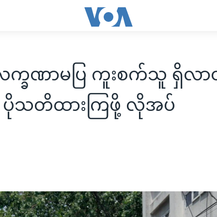
လက္ခဏာမပြ ကူးစက်သူ ရှိလ
 ပိုသတိထားကြဖို့ လိုအပ်