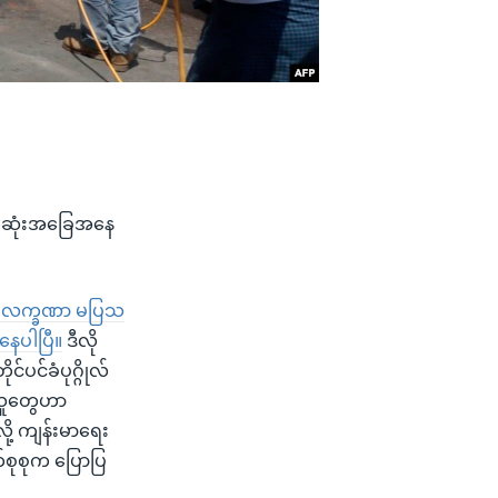
နောက်ဆုံးအခြေအနေ
ရောဂါလက္ခဏာ မပြသ
နေပါပြီ။
ဒီလို
ပင်ခံပုဂ္ဂိုလ်
သူတွေဟာ
ု့ ကျန်းမာရေး
်စုစုက ပြောပြ