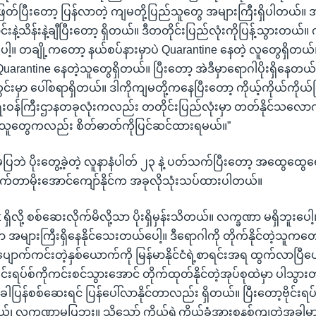
ဖြတ်ပြီးတော့ ပြန်လာတဲ့ ကျမတို့ပြည်သူတွေ အများကြီးရှိပါတယ်။ 
့သိန်းနဲ့ချီပြီးတော့ ရှိတယ်။ ဒီတတိုင်းပြည်လုံးကိုပြန့်သွားတယ်။ ကိ
ါ့။ တချို့ကတော့ နယ်စပ်နားမှာပဲ Quarantine နေတဲ့ လူတွေရှိတယ်။ 
့ Quarantine နေတဲ့သူတွေရှိတယ်။ ပြီးတော့ အဲဒီမှာရောဂါပိုးရှိနေတ
်းမှာ ပေါ်စရာရှိတယ်။ ဒါကိုကျမတို့ကနေပြီးတော့ ကိုယ့်ကိုယ်ကို
းဝန်ကြီးဌာနတခုလုံးကလည်း တတိုင်းပြည်လုံးမှာ တတ်နိုင်သလောက
ြည်သူတွေကလည်း စိတ်ဓာတ်ကိုပြင်ဆင်ထားရမယ်။”
ဘဲ ပိုးတွေ့ခဲ့တဲ့ လူနာနံပါတ် ၂၃ နဲ့ ပတ်သက်ပြီးတော့ အထွေထွေ
က်တာမိုးအောင်ကျော်နိုင်က အခုလိုသုံးသပ်ထားပါတယ်။
ှိလို့ စစ်ဆေးလိုက်မိလို့သာ ပိုးရှိမှန်းသိတယ်။ လက္ခဏာ မရှိဘူးပေါ
 အများကြီးရှိနေနိုင်သေးတယ်ပေါ့။ ဒီရောဂါကို တိုက်နိုင်တဲ့သူကတော
 ပျောက်ကင်းတဲ့နှစ်ယောက်ကို မြန်မာနိုင်ငံရဲ့စာရင်းအရ ထွက်လာပြီပေ
ုင်းရပ်စ်ကိုကင်းစင်သွားအောင် တိုက်ထုတ်နိုင်တဲ့အုပ်စုထဲမှာ ပါသွားတ
ါပြန်စစ်ဆေးရင် ပြန်ပေါ်လာနိုင်တာလည်း ရှိတယ်။ ပြီးတော့ဗိုင်း
မယ်၊ လက္ခဏာမပြဘူး။ သို့သော် ကိုယ့်ရဲ့ကိုယ်ခံအားစနစ်ကျတဲ့အခါမ