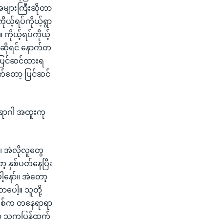
အများကြီးဆိုတာ
ုယ့်ရပ်ကိုယ့်ရွာ
ကိုယ့်ရပ်ကိုယ့်
ယ်ဆိုရင် နောက်တ
ယ်ပြင်ဆင်ထားရ
်တော့ ပြင်ဆင်
ရောဂါ အထူးကု
့။ အဲလိုလူတွေ
့ နှစ်ပတ်နေပြီး
ါ့နော်။ အဲတော့
ာပေါ့။ သူတို့
ရပ်စ်က တနေရာရာ
ှာ သူကပြန်ထွက်