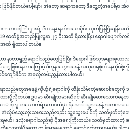
ဖြစ်နိုင်တယ်ပေါ့နော်။ အဲတော့ ဆရာကတော့ ဒီတွေ့တဲ့အပေါ်မှာ အဲလိ
းကစားဝန်ကြီးဌာနရဲ့ ဒီကနေ့မနက်အစောပိုင်း ထုတ်ပြန်ပြီးချိန်အထိဆို
-19 ဓာတ်ခွဲအတည်ပြုလူနာ ၂၇ ဦးအထိ ရှိထားပြီး၊ ရောဂါပျောက်ကင်း
ဦးအထိ ရှိထားပါတယ်။
ဟာ နာတာရှည်ရောဂါသည်တွေဖြစ်ပြီး ဒီရောဂါဖြစ်သူအများစုဟာလည
တွေဖြစ်နေတာကြောင့် ဒီလူနာတွေအနေနဲ့ အထူးဂရုစိုက်နေထိုင်ဖို့လိ
င်ကျော်နိုင်က အခုလိုလမ်းညွှန်ထားပါတယ်။
ာသည်တွေအနေနဲ့ ကိုယ့်ရဲ့ရောဂါကို ထိန်းသိမ်းတဲ့ဆေးဝါးတွေကို သု
ထားဖို့လိုတယ်။ ဥပမာ ဆီးချိုသမားဆိုရင် ဆီးချိုဆေးသောက်နေတယ်
မာန်လူ တယောက်ရဲ့ဘောင်ထဲမှာ ရှိအောင် သူ့အနေနဲ့ အစားအသောက
ယ်။ အဲလိုပဲသွေးတိုးသမားသည်လည်း သူ့သွေးပေါင်ကို သတ်မှတ်တဲ့ဘေ
်းရမယ်။ နှလုံးရောဂါသည်ဆို ပိုအရေးကြီးတယ်။ သတ်မှတ်ထားတဲ့ ဆ
ိုသောက်ပြီးတော့ ကျန်းမာနေအောင် ဆောင်ရွက်ထားရမယ်။ ဒါကတော