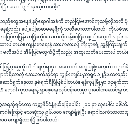
်ပြီး ဆောင်ရွက်ရမယ့်ဟာပေါ့။”
ည်တွေအနေနဲ့ နဂိုရောဂါအခံကို တည်ငြိမ်အောင်ကုသဖို့လိုသလို ပုံ
ေနဲ့လည်း ပေါ့ပေါ့ဆဆမနေဖို့ကို သတိပေးထားပါတယ်။ ကိုယ်ခံအ
ို အပြင်ကပြန်လာပြီးတိုင်း လက်ကိုသန့်စင်ပြီး ပစ္စည်းတွေကိုလည်း သန့
းထားပါတယ်။ ကျန်းမာရေးနဲ့ အားကစားဝန်ကြီးဌာနရဲ့ ညွှန်ကြားချက
ပြီး မလိုအပ်ပဲ အိမ်ပြင်မထွက်ဖို့ကိုလည်း အထူးသတိပေးထားပါတယ်
ြန့်ပွားမှုကို တိုက်ဖျက်ရာမှာ အထောက်အကူပြုဖို့အတွက် တရုတ်နိုင
က်ရှိလာတဲ့ ဆေးဘက်ဆိုင်ရာ ကျွမ်းကျင်ပညာရှင် ၁၂ဦးဟာလည်း
ဲဆောင်ရွက်နေတာ နှစ်ရက်ရှိပြီဖြစ်ပါတယ်။ ရန်ကုန်မြို့မှာ ၁၄ရက်တာ
19 ရောဂါ ကုသရေးနဲ့ ရှာဖွေရေးလုပ်ငန်းတွေမှာ ပူးပေါင်းဆောင်ရွက်သ
အရဆိုရင်တော့ ကမ္ဘာ့နိုင်ငံနဲ့နယ်မြေပေါင်း ၂၁၀ မှာ လူပေါင်း ၁၆သိန
ရောဂါကြောင့် သေဆုံးသူ ၉၆,၀၀၀ ကျော်ရှိခဲ့ပြီး ရောဂါသက်သာ
၀ ကျော်ရှိထားပြီဖြစ်ပါတယ်။