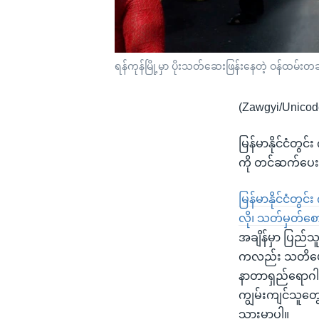
ရန်ကုန်မြို့မှာ ပိုးသတ်ဆေးဖြန်းနေတဲ့ ဝန်ထမ်းတ
(Zawgyi/Unicod
မြန်မာနိုင်ငံတွင
ကို တင်ဆက်ပေး
မြန်မာနိုင်ငံတွ
လို၊ သတ်မှတ်စော
အချိန်မှာ ပြည်သ
ကလည်း သတိပေး
နာတာရှည်ရောဂါသ
ကျွမ်းကျင်သူတွ
သွားမှာပါ။