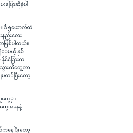
းပြောဆိုခဲ့ပါ
ယ်။ ဒီ ၅ယောက်ထဲ
ည်းနည်းလေး
ဟာဖြစ်ပါတယ်။
ပေမယ့် နှစ်
ိုင်ငံခြားက
းဒီသွားထိတွေ့တာ
 ကျမထပ်ပြီးတော့
လူတွေမှာ
ူတွေအနေနဲ့
က်ကနေပြီးတော့