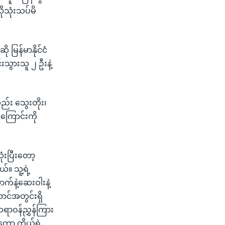
ုသုံးသပ်မိ
 မြန်မာနိုင်ငံ
သွားသူ ၂ ဦးနဲ့
်း သွေးတိုး၊
ုကြောင်းကို
ံးပြီးတော့
။ သူ့ရဲ့
်နဲ့ဆေးဝါးနဲ့
ာင်အတွင်းရှိ
ရာဝန်ညွှန်ကြား
့ ကိုယ့်ရဲ့