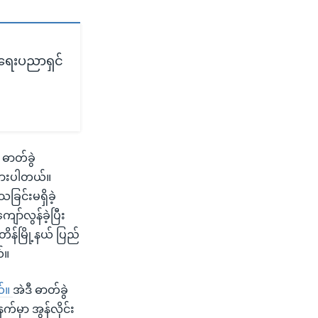
မာရေးပညာရှင်
ဓာတ်ခွဲ
ြထားပါတယ်။
ြင်းမရှိခဲ့
်လွန်ခဲ့ပြီး
န်မြို့နယ် ပြည်
်။
ယ်။
အဲဒီ ဓာတ်ခွဲ
်မှာ အွန်လိုင်း