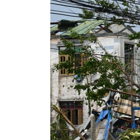
သုတပဒေသာ အင်္ဂလိပ်စာ
အ
ညွန်း
စာမျက်နှာ
သို့
ကျော်
ကြည့်
ရန်
ရှာဖွေ
ရန်
နေရာ
သို့
ကျော်
ရန်