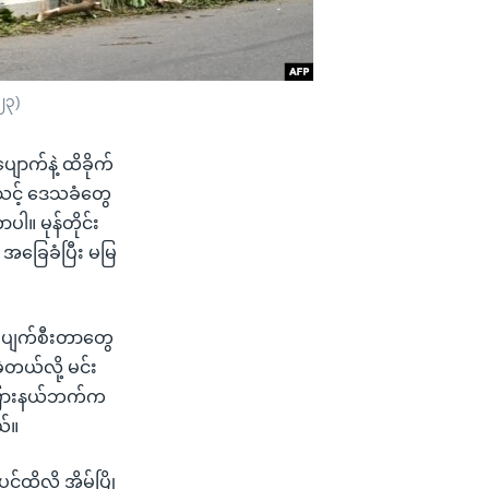
၂၃)
ျောက်နဲ့ ထိခိုက်
းသင့် ဒေသခံတွေ
 မုန်တိုင်း
အခြေခံပြီး မမြ
ို့ ပျက်စီးတာတွေ
့တယ်လို့ မင်း
းပြားနယ်ဘက်က
ယ်။
်ထိလို့ အိမ်ပြို