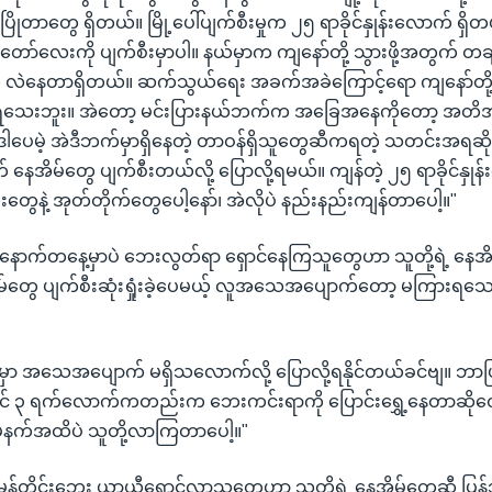
ပြိုတာတွေ ရှိတယ်။ မြို့ပေါ်ပျက်စီးမှုက ၂၅ ရာခိုင်နှုန်းလောက် ရှိ
တော်လေးကို ပျက်စီးမှာပါ။ နယ်မှာက ကျနော်တို့ သွားဖို့အတွက် တချ
ွေ လဲနေတာရှိတယ်။ ဆက်သွယ်ရေး အခက်အခဲကြောင့်ရော ကျနော်တို့
မရသေးဘူး။ အဲတော့ မင်းပြားနယ်ဘက်က အခြေအနေကိုတော့ အတိ
ဒါပေမဲ့ အဲဒီဘက်မှာရှိနေတဲ့ တာဝန်ရှိသူတွေဆီကရတဲ့ သတင်းအရဆို
ာက် နေအိမ်တွေ ပျက်စီးတယ်လို့ ပြောလို့ရမယ်။ ကျန်တဲ့ ၂၅ ရာခိုင်နှ
တွေနဲ့ အုတ်တိုက်တွေပေါ့နော်၊ အဲလိုပဲ နည်းနည်းကျန်တာပေါ့။"
ြီး နောက်တနေ့မှာပဲ ဘေးလွတ်ရာ ရှောင်နေကြသူတွေဟာ သူတို့ရဲ့ နေအိမ
တွေ ပျက်စီးဆုံးရှုံးခဲ့ပေမယ့် လူအသေအပျောက်တော့ မကြားရသေးဘ
ယ်မှာ အသေအပျောက် မရှိသလောက်လို့ ပြောလို့ရနိုင်တယ်ခင်ဗျ။ ဘာဖြ
က်ခင် ၃ ရက်လောက်ကတည်းက ဘေးကင်းရာကို ပြောင်းရွှေ့နေတာဆိုတော
ဖို့ မနက်အထိပဲ သူတို့လာကြတာပေါ့။"
း မုန်တိုင်းဘေး ယာယီရှောင်လာသူတွေဟာ သူတို့ရဲ့ နေအိမ်တွေဆီ ပြ