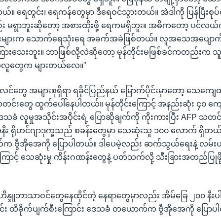
။ ရေတွင်း၊ ရေကန်တွေမှာ ဒီရေဝင်သွားတယ်။ အဲဒါကို ပြန်ပြီးစုပ်ထ
 မရွာဘူးဆိုတော့ အစားထိုးဖို့ ရေကမရှိဘူး။ အဓိကတော့ ပင်လယ
ျားများက သောက်ရေသုံးရေ အခက်အခဲဖြစ်တယ်။ လူအသေအပျောက်က
ားသေးဘူး။ ဘာဖြစ်လို့လဲဆိုတော့ မုန်တိုင်းမဖြစ်ခင်ကတည်းက သ
ေတဲ့လူတွေက များတယ်လေ။"
လင်တွေ အများစုရှိရာ ရခိုင်ပြည်နယ် မြောက်ပိုင်းမှာတော့ သေကျေထိ
င်းတွေ ထွက်ပေါ်နေပါတယ်။ မုန်တိုင်းကြောင့် အနည်းဆုံး ၄၀ ကျော
ခံ လူမှုအသိုင်းအဝိုင်းရဲ့ ပြောဆိုချက်ကို ကိုးကားပြီး AFP သတင်း
အနီး ရိုဟင်ဂျာဒုက္ခသည် စခန်းတွေမှာ သေဆုံးသူ ၁၀၀ လောက် ရှိတယ
ဗွီအိုအေကို ပြောပါတယ်။ ဒါပေမဲ့လည်း ဆက်သွယ်ရေးနဲ့ လမ်းပ
င့် သေဆုံးမှု ကိန်းဂဏန်းတွေနဲ့ ပတ်သက်လို့ သီးခြားအတည်ပြုဖို
 ဟိန္ဒူဘာသာဝင်တွေနေထိုင်တဲ့ နေရာတွေမှာလည်း အိမ်ခြေ ၂၀၀ နီးပါးန
င်း ထိခိုက်ပျက်စီးကြောင်း ဒေသခံ တယောက်က ဗွီအိုအေကို ပြော