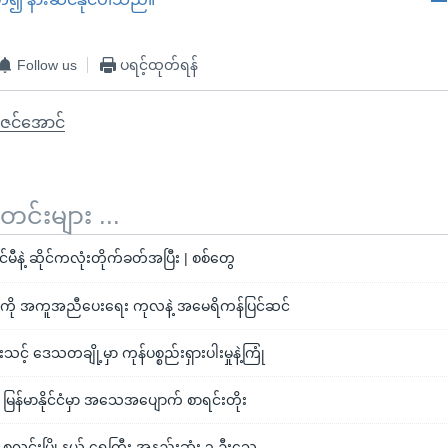
EMBED
Follow us
ပရင့်ထုတ်ရန်
ဇင်အောင်
်းများ ...
်မီနဲ့ ဆိုင်ကလုံးတိုက်ခတ်အပြီး | စစ်တွေ
တွေကို အကူအညီပေးရေး ကုလနဲ့ အမေရိကန်ပြင်ဆင်
းသင့် ဒေသတချို့မှာ ကုန်ပစ္စည်းရှားပါးမှုနဲ့ကြုံ
င့် မြန်မာနိုင်ငံမှာ အသေအပျောက် စာရင်းတိုး
ာင့် စလင်းမြို့နယ် ရေကြီး အနည်းဆုံး ၃ ဦးသေ