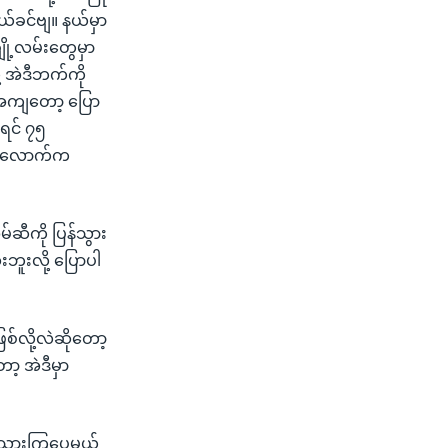
တယ်ခင်ဗျ။ နယ်မှာ
ို့လမ်းတွေမှာ
 အဲဒီဘက်ကို
အကျတော့ ပြော
ရင် ၇၅
ုန်းလောက်က
်ဆီကို ပြန်သွား
ူးလို့ ပြောပါ
စ်လို့လဲဆိုတော့
့ အဲဒီမှာ
န်သွားကြပေမယ့်