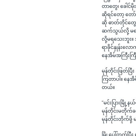
တာတွေ၊ ခေါင်မိုး
ဆိုရင်တော့ တော်
ဆို ဓာတ်တိုင်တ
ဆက်သွယ်လို့ 
လို့မရသေးဘူး။ 
ရာခိုင်နှုန်းလေ
နေအိမ်အကြီးကြီး
မုန်တိုင်းဖြတ်ပ
ကြတာပါ။ နေအိမ်
တယ်။
"မင်းပြားမြို့န
မုန်တိုင်းမတို
မုန်တိုင်းတိုက်
မြို့ပေါ်တက်ပြီ