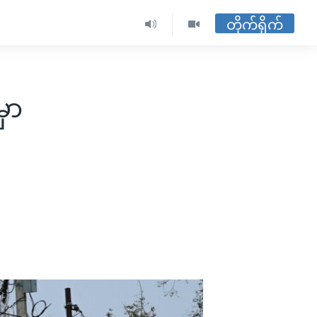
တိုက်ရိုက်
မှာ