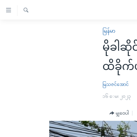
သုံး
ရ
ရှာဖွေ
လွယ်ကူ
မူလစာမျက်နှာ
မြန်မာ
ရ
စေ
မြန်မာ
လာ
မိုခါဆိ
သည့်
ဒ်
ကမ္ဘာ့သတင်းများ
Link
ဗွီဒီယို
နိုင်ငံတကာ
ထိခိုက်
များ
သတင်းလွတ်လပ်ခွင့်
အမေရိကန်
ပင်မ
ရပ်ဝန်းတခု လမ်းတခု အလွန်
တရုတ်
မြသဇင်အောင်
အကြောင်းအရာ
အင်္ဂလိပ်စာလေ့လာမယ်
အစ္စရေး-ပါလက်စတိုင်း
၁၆ ေမ၊ ၂၀၂၃
သို့
အပတ်စဉ်ကဏ္ဍများ
အမေရိကန်သုံးအီဒီယံ
ကျော်
မျှဝေပါ
ကြည့်
ရေဒီယိုနှင့်ရုပ်သံ အချက်အလက်များ
မကြေးမုံရဲ့ အင်္ဂလိပ်စာ
ရေဒီယို
ရန်
ရေဒီယို/တီဗွီအစီအစဉ်
ရုပ်ရှင်ထဲက အင်္ဂလိပ်စာ
တီဗွီ
ပင်မ