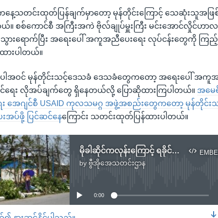
ဒီကနေ့သတင်းထုတ်ပြန်ချက်မှာတော့ မုန်တိုင်းကြောင့် သေဆုံးသူအ
တယ်။ စစ်ကောင်စီ အကြီးအကဲ ဗိုလ်ချုပ်မှူးကြီး မင်းအောင်လှိုင်ဟာလည်
ု သွားရောက်ပြီး အရေးပေါ် အကူအညီပေးရေး လုပ်ငန်းတွေကို ကြည့်ရှ
်ထားပါတယ်။
အပါအဝင် မုန်တိုင်းသင့်ဒေသခံ ဒေသခံတွေကတော့ အရေးပေါ် အကူအ
်ရေး လိုအပ်ချက်တွေ ရှိနေတယ်လို့ ပြောဆိုထားကြပါတယ်။
အမေရိ
အေဂျင်စီ USAID ကုလသမဂ္ဂ အဖွဲ့အစည်းတွေကတော့ မုန်တိုင်းသ
ပ်ဖို့ ပြင်ဆင်နေ
ကြောင်း သတင်းထုတ်ပြန်ထားပါတယ်။
မိုခါဆိုင်ကလုန်းကြောင့် ရခိုင်ပြည်နယ်မှာ ထိခိုက်ပျက်စီးမှုကြီးမား
EMBE
by
ဗွီအိုအေသတင်းဌာန
No media source currently available
0:00
တ်၍ နားဆင်နိုင်ပါသည်။