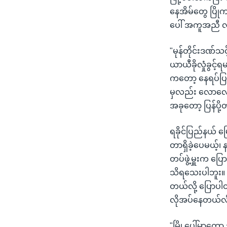
နေအိမ်တွေ ပြို
ပေါ် အကူအညီ လ
"မုန်တိုင်းဒဏ်
ယာယီခိုလှုံခွင့
ကတော့ နေရပ်ပြန
မှလည်း လောလေ
အခုတော့ ပြန်ပို
ရခိုင်ပြည်နယ် မ
တာရှိခဲ့ပေမယ့်၊
တပ်ဖွဲ့မှူးက ပ
သိရသေးပါဘူး။
တယ်လို့ ပြောပါ
လိုအပ်နေတယ်လိ
"မြို့ပေါ်မှာတ