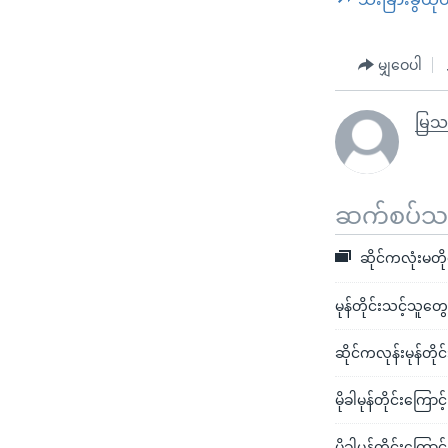
မျှဝေပါ
မြသ
ဆက်စပ်သတင
ဆိုင်ကလုံးမတိုင
မုန်တိုင်းသင့်သူ
ဆိုင်ကလုန်းမုန်တိုင်
မိုခါမုန်တိုင်းကြော
မိုခါမုန်တိုင်းကြေ