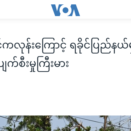
ုင်ကလုန်းကြောင့် ရခိုင်ပြည်နယ်
ပျက်စီးမှုကြီးမား