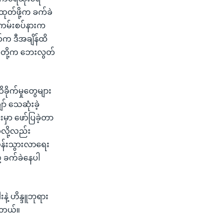
ုတ်ဖို့က ခက်ခဲ
်ကမ်းစပ်နားက
 ဒီအချိန်ထိ
ူတို့က ဘေးလွတ်
ခိုက်မှုတွေများ
် သေဆုံးခဲ့
မှာ ဖော်ပြခဲ့တာ
်လို့လည်း
န်းသွားလာရေး
့ ခက်ခဲနေပါ
ဲ့ ဟိန္ဒူဘုရား
ပါတယ်။