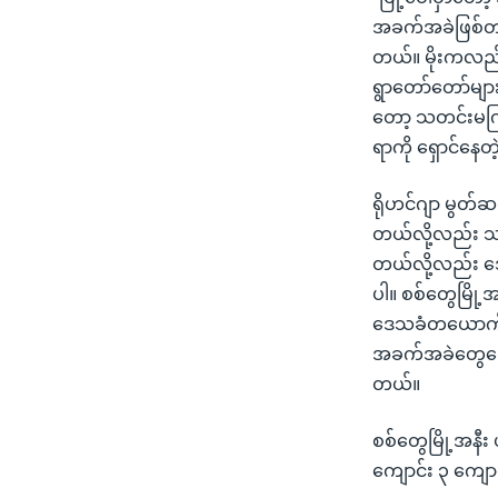
အခက်အခဲဖြစ်တယ်
တယ်။ မိုးကလည်း
ရွာတော်တော်မ
တော့ သတင်းမကြ
ရာကို ရှောင်န
ရိုဟင်ဂျာ မွတ်ဆ
တယ်လို့လည်း သတ
တယ်လို့လည်း ဒေသ
ပါ။ စစ်တွေမြို့
ဒေသခံတယောက်က 
အခက်အခဲတွေကြော
တယ်။
စစ်တွေမြို့အနီး
ကျောင်း ၃ ကျော