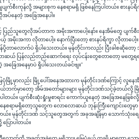
ကျပျက်စီးကုန်လို့ အများစုက နေစရာမရှိ ဖြစ်နေကြပါတယ်။ စားနပ်
ိုအပ်နေတဲ့ အခြေအနေပါ။
သင့် ပြည်သူတွေလိုအပ်တာက အမိုးအကာပေါ့နော်။ နေအိမ်တွေ ပျက်စ
်ရမယ့် အမိုးအကာ လိုတာပေါ့။ နောက်ပြီးတော့ စားနပ်ရိက္ခာ လိုတာ
်ပို့တာလောက်ပဲ ရှိပါသေးတယ်။ မုန်တိုင်းကလည်း ပြီးခါစဆိုတော
ာဆယ် ပြန်လည်တည်ဆောက်ရေး လုပ်ငန်းတွေစတာတော့ မတွေ့ရသ
့တဲ့ အခြေအနေမှာပဲ ရှိပါသေးတယ်ခင်ဗျ။"
ြေပုံမြို့မှာလည်း မြို့ပေါ်အနေအထားက မုန်တိုင်းဒဏ်ကြောင့် လူနေအိ
 နယ်ဘက်မှာတော့ အိမ်အတော်များများ မုန်တိုင်းဒဏ်သင့်ခဲ့တယ်လို့ မ
ြောပါတယ်။ ပျက်စီးဆုံးရှုံးမှုစာရင်း ကောက်ယူနေတဲ့ အခြေအနေဖြစ်
 နေစရာမရှိတော့သူတွေက လောလောဆယ် ဘုန်းကြီးကျောင်းတွေမှ
တယ်။ မုန်တိုင်းဒဏ် သင့်သူတွေအတွက် အခုအချိန်မှာ သောက်သုံး
ု့ ပြောပါတယ်။
ော့ ဒီလောက်ထိ အခက်အခဲတွေ မရှိဘူး။ မြေပုံနယ် တချို့မှာတော့ သေ