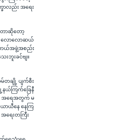
ရိက္ခာလည်း အရေး
ီးတာဆိုတော့
ပေါ့။ လောလောဆယ်
့ ဘယ်အဖွဲ့အစည်း
ေးဘူးခင်ဗျ။
မ်တချို့ ပျက်စီး
ြို့နယ်ကြက်ခြေနီ
လို့ အရေအတွက် မ
ာ ယာယီနေ နေကြ
ရေ အရေးတကြီး
ာက်ရေသုံးရေ