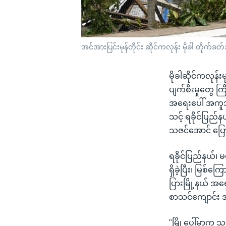
အင်အားပြင်းမုန်တိုင်း ဆိုင်ကလုန်း မိုခါ တိုက
မိုခါဆိုင်ကလုန်း
ပျက်စီးမှုတွေ က
အရေးပေါ် အကူအ
သင့် ရခိုင်ပြည
သဇင်အောင် ပြော
ရခိုင်ပြည်နယ်၊ မ
ရှိခဲ့ပြီး၊ မြစ
ပြားမြို့နယ် 
စာသင်ကျောင်း အ
"မြို့ပေါ်မှာက သ