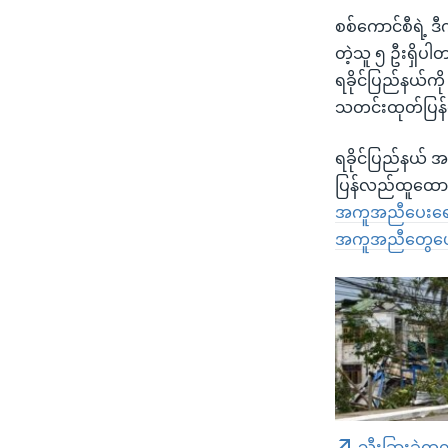
စစ်ကောင်စီရဲ့ 
တဲ့သူ ၅ ဦးရှိပါ
ရခိုင်ပြည်နယ်ကိ
သတင်းထုတ်ပြန
ရခိုင်ပြည်နယ် 
ပြန်လည်ထူထောင
အကူအညီပေးရေး 
အကူအညီတွေပေးအ
သီးခြားခွဲထု