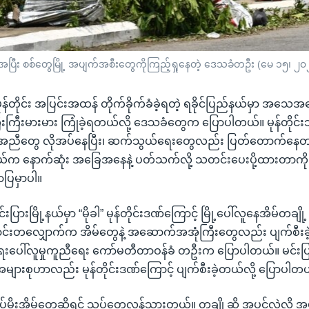
်ခတ်အပြီး စစ်တွေမြို့ အပျက်အစီးတွေကိုကြည့်ရှုနေတဲ့ ဒေသခံတဦး (မေ ၁၅၊ ၂၀
မုန်တိုင်း အပြင်းအထန် တိုက်ခိုက်ခံခဲ့ရတဲ့ ရခိုင်ပြည်နယ်မှာ အသေအပ
ြီးကြီးမားမား ကြုံခဲ့ရတယ်လို့ ဒေသခံတွေက ပြောပါတယ်။ မုန်တိုင်
ညီတွေ လိုအပ်နေပြီး၊ ဆက်သွယ်ရေးတွေလည်း ပြတ်တောက်နေတာပါ။
်နယ်က နောက်ဆုံး အခြေအနေနဲ့ ပတ်သက်လို့ သတင်းပေးပို့ထားတာကို 
ပြမှာပါ။
င်းပြားမြို့နယ်မှာ “မိုခါ” မုန်တိုင်းဒဏ်ကြောင့် မြို့ပေါ်လူနေအိမ်တချ
်ကြောင်းတလျှောက်က အိမ်တွေနဲ့ အဆောက်အအုံကြီးတွေလည်း ပျက်စီးခဲ
အရေးပေါ်လူမှုကူညီရေး ကော်မတီတာဝန်ခံ တဦးက ပြောပါတယ်။ မင်
များစုဟာလည်း မုန်တိုင်းဒဏ်ကြောင့် ပျက်စီးခဲ့တယ်လို့ ပြောပါတ
ွပ်မိုးအိမ်တွေဆိုရင် သွပ်တွေလန်သွားတယ်။ တချို့ဆို အပင်လဲလို့ အပင