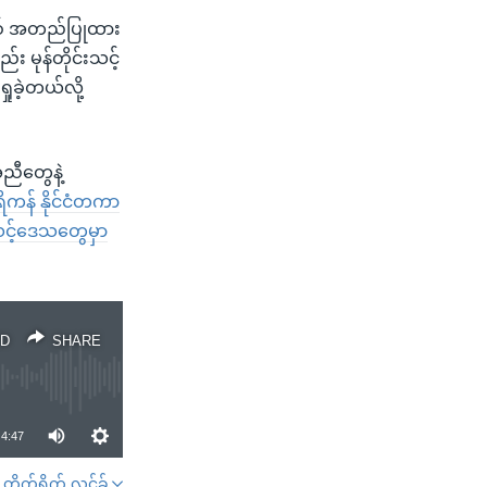
ဖြစ် အတည်ပြုထား
း မုန်တိုင်းသင့်
ုခဲ့တယ်လို့
ညီတွေနဲ့
ကန် နိုင်ငံတကာ
င့်ဒေသတွေမှာ
D
SHARE
4:47
တိုက်ရိုက် လင့်ခ်