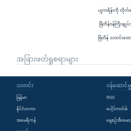
ယူကရိန်းကို တိုက်လ
ဗြိတိန်ဝန်ကြီးချုပ
ဗြိတိန် သတင်းထောက်
အခြားဖတ်ရှုစရာများ
သတင်း
၀န်ဆောင်မှ
မြန်မာ
RSS
နိုင်ငံတကာ
ပေါ့ဒ်ကတ်စ်
အမေရိကန်
နေ့စဉ်အီးမေ