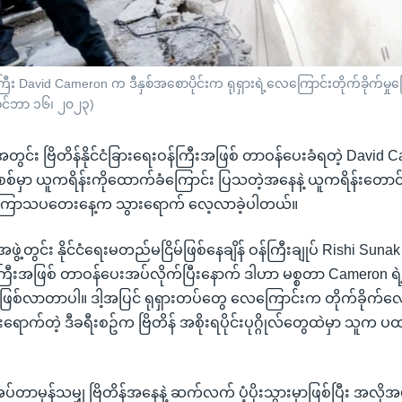
န်ကြီး David Cameron က ဒီနှစ်အစောပိုင်းက ရုရှားရဲ့လေကြောင်းတိုက်ခိုက်မှု
ိုဝင်ဘာ ၁၆၊ ၂၀၂၃)
င်းအတွင်း ဗြိတိန်နိုင်ငံခြားရေးဝန်ကြီးအဖြစ် တာဝန်ပေးခံရတဲ့ Davi
စစ်မှာ ယူကရိန်းကိုထောက်ခံကြောင်း ပြသတဲ့အနေနဲ့ ယူကရိန်းတောင်ပ
ကို ကြာသပတေးနေ့က သွားရောက် လေ့လာခဲ့ပါတယ်။
ရအဖွဲ့တွင်း နိုင်ငံရေးမတည်မငြိမ်ဖြစ်နေချိန် ဝန်ကြီးချုပ် Rishi Sunak
န်ကြီးအဖြစ် တာဝန်ပေးအပ်လိုက်ပြီးနောက် ဒါဟာ မစ္စတာ Cameron ရ
စဥ် ဖြစ်လာတာပါ။ ဒါ့အပြင် ရုရှားတပ်တွေ လေကြောင်းက တိုက်ခိုက်လေ့
ရောက်တဲ့ ဒီခရီးစဥ်က ဗြိတိန် အစိုးရပိုင်းပုဂ္ဂိုလ်တွေထဲမှာ သူက ပ
်တာမှန်သမျှ ဗြိတိန်အနေနဲ့ ဆက်လက် ပံ့ပိုးသွားမှာဖြစ်ပြီး အလိုအပ်