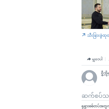
သီးခြားခွဲထု
မျှဝေပါ
ဗွီအ
ဆက်စပ်သတင
ရုရှားစစ်တပ်အတွက် 