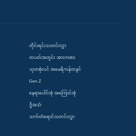
တိုင်းရင်းသတင်းလွှာ
တပတ်အတွင်း အားကစား
သုတစုံလင် အမေရိကန်တခွင်
Gen Z
နေရာပေါင်းစုံ အကြောင်းစုံ
ဒို့အသံ
သက်တံရောင်သတင်းလွှာ