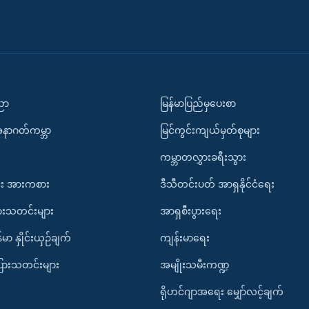
ပညာ
မြန်မာပြည်မှပေးစာ
အနာဂတ်ကမ္ဘာ
မြင်ကွင်းကျယ်မှတ်စုများ
ကမ္ဘာတလွှားခရီးသွား
း အားကစား
ဒီသီတင်းပတ် အာရှနိုင်ငံရေး
ားသတင်းများ
အာရှစီးပွားရေး
်မာ နှိုင်းယှဉ်ချက်
ကျန်းမာရေး
ပြားသတင်းများ
အမျိုးသမီးကဏ္ဍ
ရိုဟင်ဂျာအရေး မျှော်လင့်ချက်