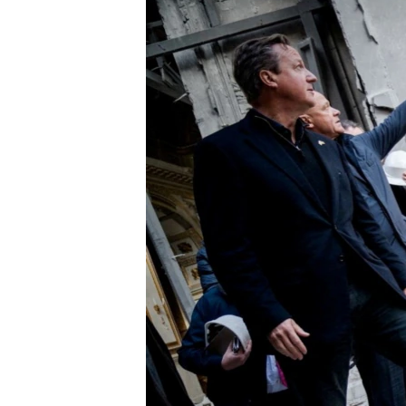
သုတပဒေသာ အင်္ဂလိပ်စာ
အ
ညွန်း
စာမျက်နှာ
သို့
ကျော်
ကြည့်
ရန်
ရှာဖွေ
ရန်
နေရာ
သို့
ကျော်
ရန်