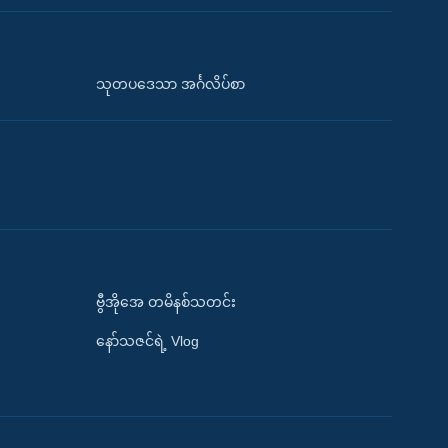
သုတပဒေသာ အင်္ဂလိပ်စာ
ဗွီအိုအေ တမိနစ်သတင်း
နော်သဇင်ရဲ့ Vlog