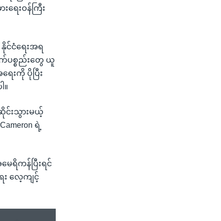
ခားရေးဝန်ကြီး
 နိုင်ငံရေးအရ
က်ပစ္စည်းတွေ ယူ
ေးကို ပိုပြီး
ပါ။
ုင်းသွားမယ့်
့ Cameron ရဲ့
အမေရိကန်ပြီးရင်
ေး လေ့ကျင့်