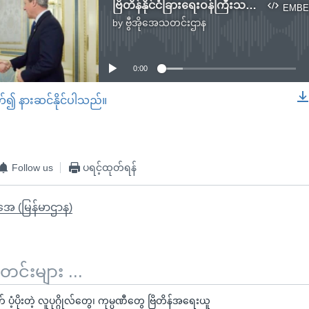
ဗြိတိန်နိုင်ငံခြားရေးဝန်ကြီးသစ် Odessa ဆိပ်ကမ်းသွားရောက်
EMBE
by
ဗွီအိုအေသတင်းဌာန
No media source currently available
0:00
တ်၍ နားဆင်နိုင်ပါသည်။
EMBED
Follow us
ပရင့်ထုတ်ရန်
ိုအေ (မြန်မာဌာန)
်းများ ...
ပံ့ပိုးတဲ့ လူပုဂ္ဂိုလ်တွေ၊ ကုမ္ပဏီတွေ ဗြိတိန်အရေးယူ