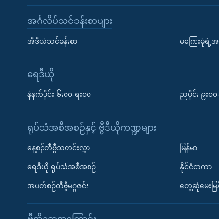
အင်္ဂလိပ်သင်ခန်းစာများ
အီဒီယံသင်ခန်းစာ
မကြေးမုံရဲ့အင
ရေဒီယို
နံနက်ပိုင်း ၆း၀၀-ရး၀၀
ညပိုင်း ၉း၀
ရုပ်သံအစီအစဉ်နှင့် ဗွီဒီယိုကဏ္ဍများ
နေ့စဉ်တီဗွီသတင်းလွှာ
မြန်မာ
ရေဒီယို ရုပ်သံအစီအစဉ်
နိုင်ငံတကာ
အပတ်စဉ်တီဗွီမဂ္ဂဇင်း
တွေ့ဆုံမေးမြန