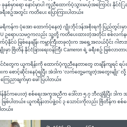
နှစ်မှာရော နောင်မှာပါ ကူညီထောက်ပံ့သွားမယ့်အကြောင်း နိုင်ငံြ
ခရီးစဥ်အတွင်း ကတိပေး ပြောကြားပါတယ်။
ရိကန်က ပုံအော ထောက်ပံ့နေတဲ့ ဂျိုးဘိုင်ဒန်အစိုးရကို ပြည်တွင်းမှာ
်၊ EU ဥရောပသမဂ္ဂကလည်း သူ့တို့ ကတိပေးထားတဲ့အတိုင်း စစ်လက်န
ပံ့နိုင်ပဲ ဖြစ်နေချိန်၊ ကမ္ဘာကြီးတခုလုံးက အရှေ့အလယ်ပိုင်း ဂါဇာအရ
မျိုးမှာ ဗြိတိန် နိုင်ငံခြားရေးဝန်ကြီး Cameron ရဲ့ ခရီးစဥ် ဖြစ်လာတာ
ိုင်ငံတွေက ယူကရိန်းကို ထောက်ပံ့ကူညီနေတာတွေ တချိန်ကျရင် ရပ်ဆိ
ုရှားက စောင့်ဆိုင်းနေပုံရပြီး အဲဒါက ‘လက်တွေ့မကျတဲ့အတွေးမျိုး’ လို
ကြေညာချက်မှာ ဖေါ်ပြပါတယ်။
တိန်နိုင်ကပေးတဲ့ စစ်ရေးအကူအညီက ဒေါ်လာ ၅.၇ ဘီလျံရှိပြီး ဒါက 
 ဖြစ်ပါတယ်။ ယူကရိန်းတပ်ဖွဲ့ဝင် ၃ သောင်းကိုလည်း ဗြိတိန်က စစ်ရ
ပါတယ်။