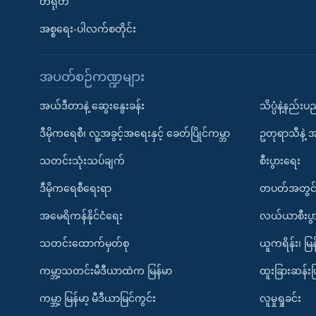
တရုတ်
အစ္စရေး-ပါလက်စတိုင်း
အပတ်စဉ်ကဏ္ဍများ
အယ်ဒီတာနဲ့ ဆွေးနွေးခန်း
သိပ္ပံနဲ့နည်း
ဒီမိုကရေစီ၊ လူ့အခွင့်အရေးနှင့် ခေတ်ပြိုင်ကမ္ဘာ
ဥတုရာသီနဲ့ 
သတင်းသုံးသပ်ချက်
စီးပွားရေး
ဒီမိုကရေစီရေးရာ
တပတ်အတွင်
အမေရိကန်နိုင်ငံရေး
လယ်ယာစီးပွ
သတင်းထောက်မှတ်စု
ယူကရိန်း၊ မြန
ကမ္ဘာ့သတင်းမီဒီယာထဲက မြန်မာ
ထူးခြားဆန်း
ကမ္ဘာ့ မြန်မာ့ မီဒီယာမြင်ကွင်း
လူမှုရှုခင်း