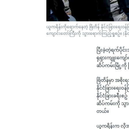
ယူကရိန်းကိုရောက်နေတဲ့ ဗြိတိန် နိုင်ငံခြားရေးဝ
ကျောင်းတော်ကြီးကို သွားရောက်ကြည့်ရှုစဥ်။ (န
ပြီးခဲ့တဲ့ရက်ပို
ရုရှားကျူးကျော်
ဆိပ်ကမ်းမြို့
ဗြိတိန်မှာ အစိုး
နိုင်ငံခြားရေးဝ
နိုင်ငံခြားခရီး
ဆိပ်ကမ်းကို သွား
တယ်။
ယူကရိန်းက လိုအပ