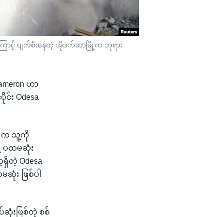
ကြောင့် ပျက်စီးနေတဲ့ အိုဒက်ဆာမြို့က ဘုရား
d Cameron ဟာ
ိုင်း Odesa
 က သူ့ကို
ဲ့ ပထမဆုံး
ရှိတဲ့ Odesa
ထမဆုံး ဖြစ်ပါ
ဆုံးဖြစ်တဲ့ စစ်