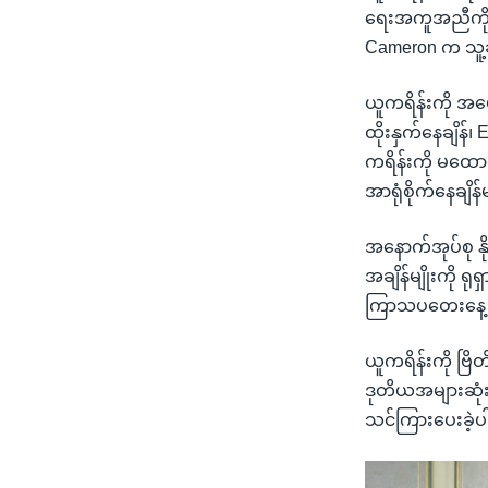
ရေးအကူအညီကို ခု
Cameron က သူ့
ယူကရိန်းကို အမေ
ထိုးနှက်နေချိန
ကရိန်းကို မထောက်
အာရုံစိုက်နေချိန်
အနောက်အုပ်စု န
အချိန်မျိုးကို ရ
ကြာသပတေးနေ့ 
ယူကရိန်းကို ဗြိ
ဒုတိယအများဆုံး
သင်ကြားပေးခဲ့