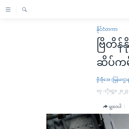
သုံး
ရ
ရှာဖွေ
လွယ်ကူ
မူလစာမျက်နှာ
နိုင်ငံတကာ
ရ
စေ
မြန်မာ
လာ
ဗြိတိန်
သည့်
ဒ်
ကမ္ဘာ့သတင်းများ
Link
ဗွီဒီယို
နိုင်ငံတကာ
ဆိပ်ကမ
များ
သတင်းလွတ်လပ်ခွင့်
အမေရိကန်
ပင်မ
ရပ်ဝန်းတခု လမ်းတခု အလွန်
တရုတ်
ဗွီအိုအေ (မြန်မာဌာ
အကြောင်းအရာ
အင်္ဂလိပ်စာလေ့လာမယ်
အစ္စရေး-ပါလက်စတိုင်း
၁၇ ႏိုဝင္ဘာ၊ ၂၀၂၃
သို့
အပတ်စဉ်ကဏ္ဍများ
အမေရိကန်သုံးအီဒီယံ
ကျော်
မျှဝေပါ
ကြည့်
ရေဒီယိုနှင့်ရုပ်သံ အချက်အလက်များ
မကြေးမုံရဲ့ အင်္ဂလိပ်စာ
ရေဒီယို
ရန်
ရေဒီယို/တီဗွီအစီအစဉ်
ရုပ်ရှင်ထဲက အင်္ဂလိပ်စာ
တီဗွီ
ပင်မ