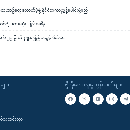
ေယာဉ်တွေထောက်ပံ့ဖို့ နိုင်ငံတကာညွန့်ပေါင်းဖွဲ့မည်
်သစ်ရဲ့ ပထမဆုံး ပြည်ပခရီး
 ၂၉ ဦးကို ရုရှားပြည်ဝင်ခွင့် ပိတ်ပင်
ုများ
ဗွီအိုအေ လူမှုကွန်ယက်များ
းလ်သတင်းလွှာ