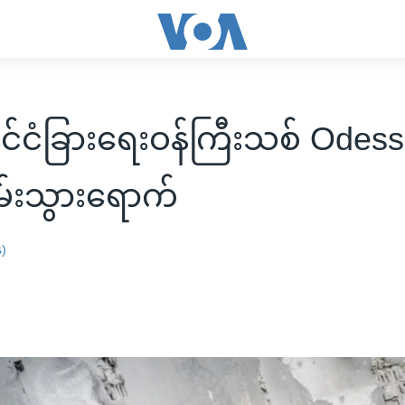
နိုင်ငံခြားရေးဝန်ကြီးသစ် Odes
်းသွားရောက်
န)