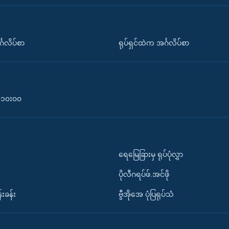
်္ဂလိပ်စာ
ရုပ်ရှင်ထဲက အင်္ဂလိပ်စာ
၀-၁၀း၀၀
ရေမြေခြားမှ ရုပ်ပုံလွှာ
ပိုလီဂရပ်ဖ်.အင်ဖို
်းခန်း
ဗွီအိုအေ ပုံပြရုပ်သံ