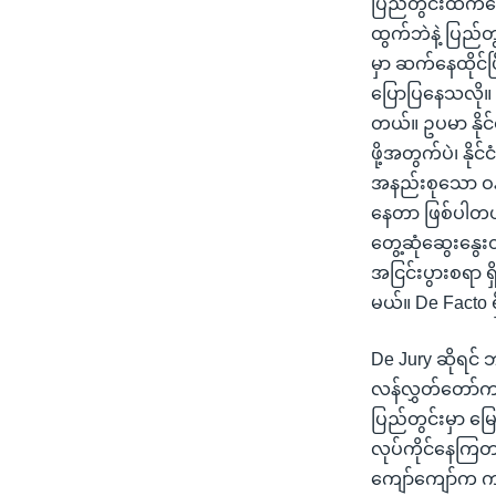
ပြည်တွင်းထဲကနေ
ထွက်ဘဲနဲ့ ပြည်
မှာ ဆက်နေထိုင်
ပြောပြနေသလို။ 
တယ်။ ဥပမာ နိုင်င
ဖို့အတွက်ပဲ၊ နိ
အနည်းစုသော ဝန်
နေတာ ဖြစ်ပါတယ်။
တွေ့ဆုံဆွေးနွေးတ
အငြင်းပွားစရာ ရ
မယ်။ De Facto ရ
De Jury ဆိုရင် 
လန်လွှတ်တော်က 
ပြည်တွင်းမှာ မြ
လုပ်ကိုင်နေကြတာ 
ကျော်ကျော်က ကျ