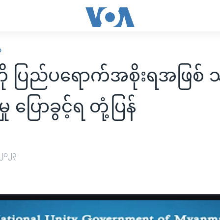
ာ
ု ပြည်ပရောက်အစိုးရအဖြစ် သုံး
ှု ပြောခွင့်ရ တုံ့ပြန်
 ၂၀၂၃