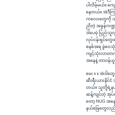
ပါလိမ့်မယ်။ ကျ
နေတယ်။ အဲဒီကြာ
ကလေးတွေကို သတ်
ညိတဲ့ အခွန်ကဏ္
ဒါပေမဲ့ ပြည်သူလူ
လုပ်ငန်းရှင်တွ
စနစ်အရ ခွဲဝေသုံ
ကျင့်သုံးလာတာကိ
အနေနဲ့ တာဝန်ယ
မေး ။ ။ အဲဒါတ
ဆီးရီးယားနိုင်င
တယ်။ သူတို့ရဲ
ဆန့်ကျင်တဲ့ အုပ်
တော့ NUG အနေနဲ
နယ်မြေတွေလည်း