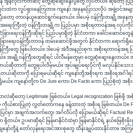
 အွန်လိုင်းကတဆင့် တွေ့ဆုံဆွေးနွေးပွဲတွေ လုပ်တယ်။ ဆိုတော့ ပြည
တွင်းထဲက လှုပ်ရှားနေကြတာ။ ကျနော် အခုနပြောသလိုပဲ အဖွဲ့ဝင်အမျ
ပြီးတော့ တာဝန်ယူဆောင်ရွက်နေတယ်။ ဒါပေမဲ့ ဝန်ကြီးတချို့အခုန
အရေးကြီးတဲ့ ဝန်ကြီးတချို့က ပြည်ပမှာ အစိုးရတာဝန်အရ လုပ်ကိုင်
ံခြားရေးဝန်ကြီးဆိုရင် ပြည်ပမှာရှိတဲ့ နိုင်ငံတကာ ခေါင်းဆောင်တွေနဲ
ုင်ငံခြားရေးဝန်ကြီးတာဝန် ထမ်းဆောင်ဖို့အတွက် နိုင်ငံတကာ ရောက်ရှ
ကြီးတွေ ဖြစ်ပါတယ်။ ဒါပေမဲ့ အဲဒီအနည်းစုက အစိုးရတာဝန်အရ ပြည်
 အချို့ဝန်ကြီးတွေဆိုရင် ပါလီမန်တွေမှာ တွေ့ဆုံဆွေးနွေးတယ်။ အစိ
ယ်ဆိုတာကို တွေ့ရပါလိမ့်မယ်။ အုပ်ချုပ်ရေးပိုင်ကို မလုပ်နိုင်သေးဘူ
ှိတယ်ဆိုတာကို ပြောရမယ်ဆိုရင် ကျနော်တို့အစိုးရက အစိုးရအင်္ဂါရပ် 
ှိမယ်။ ကျနော်တို့က De Jure ကော၊ De Facto ကော ပြည်စုံတဲ့ အစိ
ဘာလဲဆိုတော့ Legitimate ဖြစ်တယ်။ Legal recognization ဖြစ်ဖို့ အ
ကိုယ်စားပြုတဲ့ လွှတ်တော်ကနေ ခန့်ထားတဲ့ အစိုးရ ဖြစ်တယ်။ De 
ေပြင်မှာ အချက်အလက်တွေ၊ အင်္ဂလိပ်လို ပြောမယ်ဆိုရင် Factual Re
ရှိတယ်။ ဥပမာဆိုရင် မြန်မာနိုင်ငံထဲမှာ မြန်မာနိုင်ငံရဲ့ နယ်မြေစိုးမ
နော်တို့နဲ့ တော်လှန်ရေးအင်အားစုတွေ ထိန်းချုပ်ထားနိုင်တာ။ အကြ