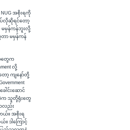
 NUG အစိုးရကို
ပ်လိုဆိုရင်တော့
မမှန်ကန်ဘူးလို့
ဲတာ မမှန်ကန်
ီယာတွေက
ment လို့
ော့ ကျနော်တို့
 Government
 ခေါင်းဆောင်
က သူတို့ရုံးတွေ
စုကလည်း
ေတယ်။ အစိုးရ
်။ ဒါကြောင့်
ပြည်သူလူထုနဲ့