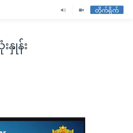
တိုက်ရိုက်
နှုန်း