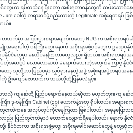
င်တွေဟာ ရပ်တည်နေပြီးတော့ အစိုးရတာဝန်တွေကို ထမ်းဆောင်နေ
De Jure ခေါ်တဲ့ တရားဝင်ဖွဲ့စည်းထားတဲ့ Legitimate အစိုးရတရပ် ဖ
ါတယ်။
ော့ တဘက်မှာ အငြင်းပွားစရာအချက်ကတော့ NUG က အစိုးရတရပ်ဆို
့အရေးပါတဲ့ ဝန်ကြီးတွေ၊ နောက် အစိုးရအဖွဲ့ဝင်တွေက ဥရောပနိုင
ည်ပနိုင်ငံတွေမှာ နေထိုင်နေကြတာတွေလည်း ရှိတယ်။ အစိုးရတရပ်အနေန
ျုပ်တဲ့အဆင့်ပဲ လောလောဆယ် မရောက်သေးတဲ့အတွက်ကြောင့် နိုင်
 သူတို့ဟာ ပြည်ပမှာ လှုပ်ရှားနေတဲ့အဖွဲ့ အစိုးရအဖွဲ့တရပ်အနေနဲ့ 
ါကို ဦးကျော်ဇောဘက်က ဘယ်လိုတုံ့ပြန်မလဲရှင့်။
ောသလို ကျနော်တို့ ပြည်ပရောက်နေတယ်ဆိုတာ မဟုတ်ဘူး။ ကျနော်တို့
ဝန်ကြီး၊ ဒု-ဝန်ကြီး၊ Cabinet (၃၇) ယောက်နဲ့အတူ ရှိပါတယ်။ အများစု
်တွင်းထဲကနေ အလုပ်လုပ်ကိုင်နေကြတာ ဖြစ်ပါတယ်။ အခုနပြောသလို
ုရင်လည်း ပြည်တွင်းထဲမှာပဲ တောက်လျှောက်ရှိနေပါတယ်။ နောက် နိုင
ာတို့၊ နိုင်ငံတကာ အစိုးရအဖွဲ့တွေ၊ အစိုးရခေါင်းဆောင်တွေနဲ့ တွေ့ဆု