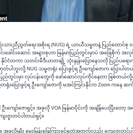
သားညီညွတ်ရေးအစိုးရ (NUG) ရဲ့ ယာယီသမ္မတနဲ့ ပြည်ထောင်စု ဝန်
ုင်းခေါင်းဆောင် အများစုဟာ မြန်မာပြည်တွင်းမှာပဲ အခြေစိုက် အ
ာ နိုင်ငံတကာ သတင်းမီဒီယာတချို့ သုံးနှုန်းပြောနေသလို ပြည်ပရေ
ုတ်ပါဘူးလို့ NUG သမ္မတရုံး ပြောခွင့်ရ ဦးကျော်ဇောက ပြောပါတယ်
ြည်တွင်းမှာ လုပ်ငန်းတွေကို ဖော်ဆောင်လုပ်ကိုင်နေတာ ဖြစ်တယ်လိ
ရုံးပြောခွင့်ရ ဦးကျော်ဇောကို မအင်ကြင်းနိုင်က Zoom ကနေ ဆက
ါ ဦးကျော်ဇောရှင့်။ အခုလို VOA မြန်မာပိုင်းကို အချိန်ပေးပြီးတော့ 
းဇူးတင်ပါတယ်ရှင့်။
ပါ။ အခုလိုမျိုး မေးမြန်းဖြေကြားခွင့်ရတဲ့အတွက်လည်း ကျေးဇူးတင