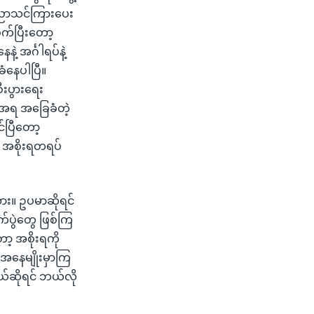
 ပညာသင်ကြားပေး
က်ပြီးတော့
 အင်္ဂါရပ်နဲ့
ံနေပါပြီ။
ီးပွားရေး
်အရ အခြေခံတဲ့
်ပြီတော့
က အစိုးရတရပ်
း။ ဥပမာဆိုရင်
က်ပွဲတွေ ဖြစ်ကြ
့ အစိုးရကို
ြေအနေမျိုးမှာကြ
ယ်ဆိုရင် ဘယ်လို