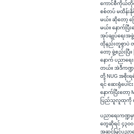
ကောင်စီကိုယ်တိုင
စစ်တပ် မထိန်းနိ
မယ်။ ဆိုတော့ မြေ
မယ်။ နောက်ပြီး
အုပ်ချုပ်ရေးအဖွဲ
ထိုနည်းတူစွာပ
တော့ ဖွဲ့စည်းပြီ
နောက် ပညာရေး၊ 
တယ်။ အဲဒီကဏ္ဍက မ
တို့ NUG အစိုး
ရင် ဆေးရုံပေါင်း
နောက်ပြီးတော့ M
ပြည်သူလူထုကို 
ပညာရေးကဏ္ဍမှာဆ
တွေဆိုရင် ၄၃၀
အဆင့်မြင့်ပညာတ