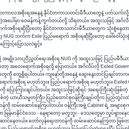
ားကာလအစိုးရအနေနဲ့ နိုင်ငံတကာသတင်းမီဒီယာတွေနဲ့ ပတ်သက်လို့
နေတဲ့အပေါ်မှာ ဝေဖန်ကန့်ကွက်တယ်လို့ သိရတယ်။ အထူးသဖြင့် အင်္ဂလိ
ာက်အစိုးရဆိုပြီးတော့ နိုင်ငံတကာသတင်းမီဒီယာတွေက သုံးစွဲနေတာ 
 NUG ဘက်က Exile ပြည်မရောက် အစိုးရဆိုပြီးတော့ ခေါ်ဝေါ်သုံးစွ
ကြောင့်ပြောသလဲရှင့်။
တို့ အမျိုးသားညီညွှတ်ရေးအစိုးရ NUG ကို အထူးသဖြင့် ပြည်ပမီဒ
းတော့ အဝေးရောက်အစိုးရလို့ ပြောတယ်။ အင်္ဂလိပ်လို Exiled Govern
တွေကို တွေ့ရှိရပါတယ်။ ကျနော်တို့အနေနဲ့ ဆွေးနွေးတင်ပြချင်တာကတ
ောက်အစိုးရ မဟုတ်ဘူး။ ပြည်ပရောက်အစိုးရ မဟုတ်ဘူး။ Exiled
ို ပြောကြားချင်ပါတယ်။ အထူးသဖြင့်ဆိုရင် အရေးကြီးဆုံးဖြစ်တဲ့
တဲ့ ယာယီသမ္မတကြီး၊ ပြည်ထောင်စုဝန်ကြီးချုပ်တို့က ပြည်တွင်းထဲ
်ကို ထမ်းဆောင်နေကြပါတယ်။ ဝန်ကြီးအဖွဲ့ Cabinet ရဲ့ အများ
င်းမှာ မြန်မာနိုင်ငံဒေသ - နေရာတော့ မတူဘူး - ဒေသတွေမှာ လှုပ်ရှားန
ဆောင်နေတယ်။ တော်လှန်ရေးတာဝန်ကို ထမ်းဆောင်နေကြတာ ဖြစ်တယ
ရဟာ ပြည်ပရောက်အစိုးရ မဟုတ်ဘူး။ မြန်မာပြည်ထဲမှာနေပြီး မြန်မာ