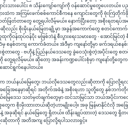
ောင်းသားပေါင်း ၈ သိန်းကျော်ကျော်ကို ဝန်ဆောင်မှုတွေပေးတယ်။
းထဲက အကြမ်းဖက်စစ်ကောင်စီကနေ ကျောင်းတွေကို ဗုံးကြဲတိုက်ခို
ဖြတ်တာတွေ တွေ့ရပါလိမ့်မယ်။ နောက်ပြီးတော့ အစိုးရတရပ်အနေနဲ့
ဍဆိုလည်း စိုးမိုးနယ်မြေတချို့မှာ အခွန်အကောက်တွေ စတင်ကောက်ခ
ထုကိုဝန်ထုပ်ဝန်ပိုး မဖြစ်ဘဲနဲ့ စီးပွားရေးသမားတွေ - အောင်မြင်တဲ့ စ
ေထံမှ စနစ်တကျ ကောက်ခံတယ်။ အဲဒီမှာ ကျနော်တို့မှာ ဖက်ဒရယ်စနစ
းစွဲတာတွေ - ဗဟိုနဲ့ ပြည်နယ်ဒေသတွေ ခွဲဝေသုံးစွဲတဲ့အပိုင်းတွေ စတင
ု တွေ့ရလိမ့်မယ်။ ဆိုတော့ အခန်းကဏ္ဍပေါင်းစုံမှာ ကျနော်တို့တွေ
ူဆောင်ရွက်နေပါတယ်။
ွေက ဘယ်နယ်မြေတွေ၊ ဘယ်လိုဒေသတွေလည်းဆိုတာကို ပြောလို့ရလာ
ံ အခြေအနေမှာဆိုရင် အတိုက်အခံနဲ့ အစိုးရဟာ သူတို့တွေ နှစ်ဘက်တို
့နယ်မြေဒေသ သတ်မှတ်ချက်တွေမှာ ထင်သာမြင်သာ ဘယ်အပိုင်းကတော
စုတွေက စိုးမိုးထားတယ်ဆိုတဲ့ဟာမျိုးပေါ့။ အခု မြန်မာနိုင်ငံလို အခ
့ အခုဆိုရင် နယ်မြေတွေ ရှိတယ်။ ထိန်းချုပ်ထားတဲ့ ဒေသတွေ ရှိတ
ဆိုတာကို အတိအကျ ပြောလို့ရပါသလားရှင့်။