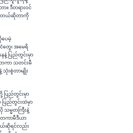
တာ။ ဒီတရားဝင်
ြစ်တယ်ဆိုတာကို
ပေမဲ့
်ငံတွေ၊ အမေရိ
ဲ့ ပြည်တွင်းမှာ
ငံတကာ သတင်းမီ
သုံးစွဲတာမျိုး
 ပြည်တွင်းမှာ
က ပြည်တွင်းထဲမှာ
 သမ္မတကြီးနဲ့
်ငံတကာမီဒီယာ
ံတယ်ဆိုရင်လည်း