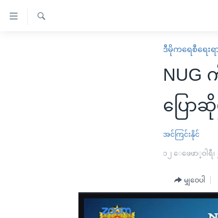
သုံး
ရ
ရှာဖွေ
လွယ်ကူ
မူလစာမျက်နှာ
ဒီမိုကရေစီရေးရ
ရ
စေ
မြန်မာ
လာ
NUG ကိ
သည့်
ဒ်
ကမ္ဘာ့သတင်းများ
Link
ဗွီဒီယို
နိုင်ငံတကာ
ပြောဆိုမ
များ
သတင်းလွတ်လပ်ခွင့်
အမေရိကန်
ပင်မ
ရပ်ဝန်းတခု လမ်းတခု အလွန်
တရုတ်
အင်ကြင်းနိုင်
အကြောင်းအရာ
အင်္ဂလိပ်စာလေ့လာမယ်
အစ္စရေး-ပါလက်စတိုင်း
၁၂ ေဖေဖာ္၀ါရီ၊
သို့
အပတ်စဉ်ကဏ္ဍများ
အမေရိကန်သုံးအီဒီယံ
ကျော်
မျှဝေပါ
ကြည့်
ရေဒီယိုနှင့်ရုပ်သံ အချက်အလက်များ
မကြေးမုံရဲ့ အင်္ဂလိပ်စာ
ရေဒီယို
ရန်
ရေဒီယို/တီဗွီအစီအစဉ်
ရုပ်ရှင်ထဲက အင်္ဂလိပ်စာ
တီဗွီ
ပင်မ