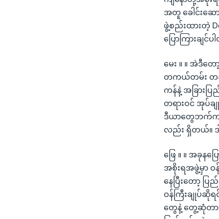
အတူ ခေါင်းဆော
ဖွဲ့စည်းထားတဲ့ 
ပြောကြားချင်ပ
မေး ။ ။ အဲဒီတ
တကယ်တမ်း တချို
ကန်နဲ့ အခြားပြ
တရားဝင် အုပ်ခ
ဒီယာတွေဘက်ကတော့
လည်း ရှိတယ်။ ဒ
ဖြေ ။ ။ အခုနပြ
အစိုးရအဖွဲ့မှာ 
နေပြီးတော့ ပြည
ဝန်ကြီးချုပ်ဆိ
တွေနဲ့ တွေ့ဆုံတ