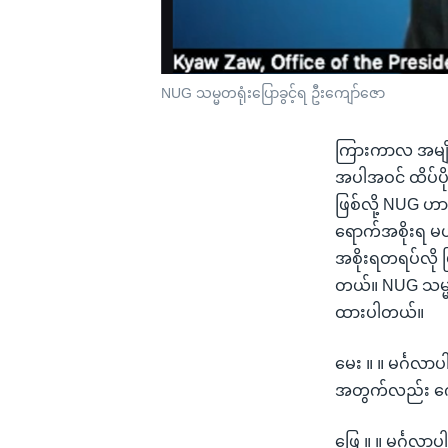
NUG သမ္မတရုံးပြောခွင့်ရ ဦးကျော်ဇော
ကြားကာလ အမျိုး
အပါအဝင် ထိပ်ပိ
ဖြစ်လို့ NUG ဟ
ရောက်အစိုးရ မဟ
အစိုးရတရပ်လို ပ
တယ်။ NUG သမ္မတ
ထားပါတယ်။
မေး ။ ။ မင်္ဂလာပ
အတွက်လည်း ကျေ
ဖြေ ။ ။ မင်္ဂလာ