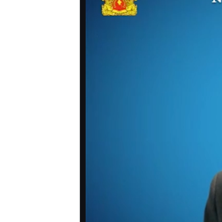
သုတပဒေသာ အင်္ဂလိပ်စာ
အ
ညွန်း
စာမျက်နှာ
သို့
ကျော်
ကြည့်
ရန်
ရှာဖွေ
ရန်
နေရာ
သို့
ကျော်
ရန်