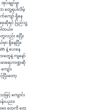
ုပ်ချုပ်မှု၊
ာ တွေ့ရပါလိမ့်
ဝက်ကျော် ရှိနေ
ုဆိုရင် ပြည်သူ့
စ်ပါတယ်။
ွေလည်း စပြီး
မှာ ရှိနေပြီ။
h နဲ့ ပေးနေ
သားတွေနဲ့ ကျနော်
်းမာရေးကဏ္ဍဆို
 ကျော်၊
့်ပြီးတော့
သဖြင့် ကျောင်း
တန်းပညာ၊
ses တွေကို တွေ့