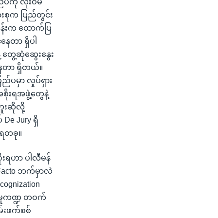
်ပကို လုံးဝမ
ားစုက ပြည်တွင်း
တုန်းက ထောက်ပြ
နေတာ ရှိပါ
့ တွေ့ဆုံဆွေးနွေး
ိနေတာ ရှိတယ်။
ပမှာ လှုပ်ရှား
ုးရအဖွဲ့တွေနဲ့
းဆိုလို့
De Jury ရှိ
ုးရတခု။
စိုးရဟာ ပါလီမန်
Facto ဘက်မှာလဲ
cognization
ိုးမှုကဏ္ဍ တဝက်
မ်းဖက်စစ်