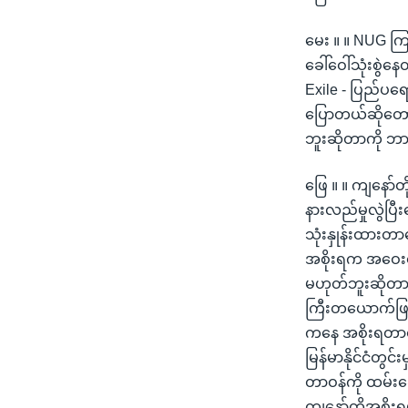
မေး ။ ။ NUG ကြ
ခေါ်ဝေါ်သုံးစွဲ
Exile - ပြည်ပရေ
ပြောတယ်ဆိုတော့
ဘူးဆိုတာကို ဘာ
ဖြေ ။ ။ ကျနော်
နားလည်မှုလွဲပြီ
သုံးနှုန်းထားတာ
အစိုးရက အဝေးရ
မဟုတ်ဘူးဆိုတာက
ကြီးတယောက်ဖြစ်
ကနေ အစိုးရတာဝန
မြန်မာနိုင်ငံတွ
တာဝန်ကို ထမ်း
ကျနော်တို့အစိုး