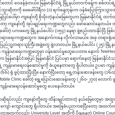
်တောင် ဝေဖန်ခဲ့တယ်။ မြန်မာနိုင်ငံရဲ့ မြို့နယ်တဝက်ခန့်က စစ်တပ်ရဲ့ အ
ုင်ဘူးဆိုတကို ဖေဖေါ်ဝါရီလ (၁) ရက်နေ့တုန်းက ဝန်ခံပြောကြားသွားတ
ပြင်ပေါ်မှာ ကျနော်တို့ စိုးမိုးတဲ့နယ်မြေတွေဟာ မြန်မာနိုင်ငံရဲ့ ထက်
တော့ ကျနော်တို့ အုပ်ချုပ်ရေးကဏ္ဍတွေလည်း ဖော်ဆောင်နေတယ်။ အခ
့ခေါ်တဲ့ ပကဖတွေ မြို့နယ်ပေါင်း (၁၅၄) နေရာ ဖွဲ့စည်းထားနိုင်ပြီ ဖြ
ဲ တရားရေးကဏ္ဍတွေက အနောက်ကနေ လိုက်လာမယ်။ အခု တရားရုံးတ
။ ပြည်သူ့တရားသူကြီးအဖွဲ့တွေ ဖွဲ့လာတယ်။ မြို့နယ်ပေါင်း (၂၅) မြို့နယ်
ကျန်းမာရေးကဏ္ဍတွေမှာ ဝန်ဆောင်မှုတွေပေးတာ။ နောက် TeleHealt
ြန်မာနိုင်ငံအပြင် မြန်မာနိုင်ငံ ပြင်ပမှာ ရောက်နေတဲ့ မြန်မာနိုင်ငံ
ရရဲ့ ကျန်းမာရေးဝန်ဆောင်မှုကို ခံယူနေတာတွေ ရှိပါတယ်။ ဥပမာ ကျန
 (၆၆) ရုံ ဖွင့်ထားပြီးပြီ။ နောက်ပြီးတော့ ရှေ့တန်းဆေးခန်းတွေ (၁၆၀)
obile Clinic ခေါ်တဲ့ ရွှေ့ပြောင်းဆေးခန်းတွေ (၂၆၀-၂၇၀) လောက် ဖွင
ကျန်းမာရေးဝန်ဆောင်မှုတွေ ပေးနေပါတယ်။
ိုရင်လည်း ကျနော်တို့တွေ ထိန်းချုပ်ထားတဲ့ နယ်မြေတွေမှာ အထူး
၀ ကျော် ကျောင်းတွေ ရှိပါတယ်။ အခြေခံပညာကစပြီးတော့ အထက်
ွေအတွက်လည်း University Level အထိကို ပို့ချနေတဲ့ Online Cour