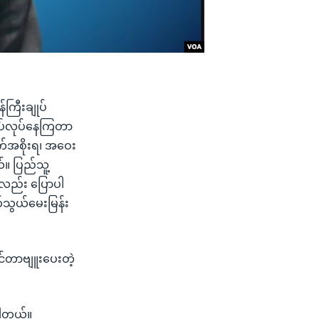
ကြီးချုပ်
လုပ်လုပ်နေကြတာ
ာက်အစိုးရ၊ အဝေး
။ ပြည်သူ့
ု့လည်း ပြောပါ
်သွယ်မေးမြန်း
အင်တာဗျူးပေးတဲ့
်ပါတယ်။