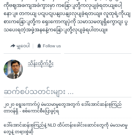
ကိုဗဈအခကျအခဲကွားမှာ ကနြောျတို့ကလုပျခဲ့ရတယျပေါ့
နောျ။ တကယျ ပငျပငျပနျးပနျးလုပျခဲ့ရတယျ။ လူထုရဲ့ကိုယျ
စားကနြောျတို့က ရှေးကောကျပှဲကို သမာသမတျရှိကွောငျး ပွ
သပေးရတဲ့အဖှဲ့အနနေဲ့ကနြောျတို့လုပျခဲ့ရပါတယျ။
မျှဝေပါ
Follow us
သိန်းထိုက်ဦး
ဆက်စပ်သတင်းများ ...
၂၀၂၀ ရွေးကောက်ပွဲ မဲမသမာမှုတွေအတွက် ဒေါ်အောင်ဆန်းစုကြည်
တာဝန်ရှိ - စစ်ကောင်စီပြောခွင့်ရ
ဒေါ်အောင်ဆန်းစုကြည်နဲ့ NLD ထိပ်တန်းခေါင်းဆောင်တွေကို မဲမသမာမှု
တွေနဲ့ တရားစွဲဆို