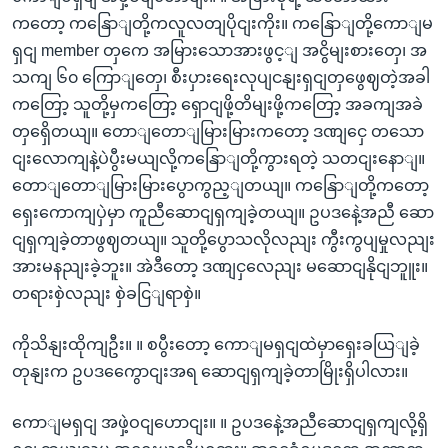
ကတော့ ကနြောျတို့ကလူလတျပိုငျးကိုး။ ကနြောျတို့ကောျမ
ရှငျ member တှကေ အမြားသောအားဖွင့ျ အငွိမျးစားတှေ၊ အ
သကျ ၆၀ ကြောျတှေ၊ စီးပှားရေးလုပျငနျးရှငျတှဖွေဈတဲ့အခါ
ကတြော့ သူတို့မှကတြော့ ရှောငျဖို့တိမျးဖို့ကတြော့ အခကျအခဲ
တှရှေိတယျ။ တောျတောျမြားမြားကတော့ ဒဏျငှေ တသော
ငျးလောကျနဲ့ပဲပွီးမယျလို့ကနြောျတို့ကွားရတဲ့ သတငျးနောျ။
တောျတောျမြားမြားပွောကွည့ျတယျ။ ကနြောျတို့ကတော့
ရှေးကောကျပှဲမှာ ကူညီဆောငျရှကျခဲ့တယျ။ ဥပဒနေဲ့အညီ ဆော
ငျရှကျခဲ့တာဖွဈတယျ။ သူတို့ပွောသလိုလညျး ကွီးကွပျမှုလညျး
အားမနညျးခဲ့ဘူး။ အဲဒီတော့ ဒဏျငှလေညျး မဆောငျနိုငျဘူူး။
တရားစှဲလညျး စှဲခငြျရာစှဲ။
ကိုသိနျးထိုကျဦး။ ။ စပွီးတော့ ကောျမရှငျထဲမှာရှေးခယြျခဲ့
တုနျးက ဥပဒကွေောငျးအရ ဆောငျရှကျခဲ့တာမြိုးရှိပါလား။
ကောျမရှငျ အဖှဲ့ဝငျဟောငျး။ ။ ဥပဒနေဲ့အညီဆောငျရှကျလို့ရှိ