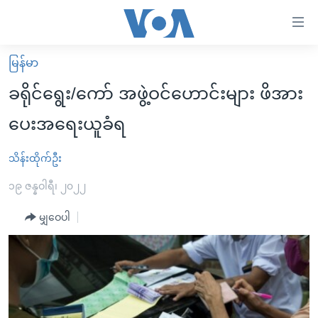
သုံး
ရ
လွယ်ကူ
မြန်မာ
မူလစာမျက်နှာ
စေ
ခရိုင်ရွေး/ကော် အဖွဲ့ဝင်ဟောင်းများ ဖိအား
မြန်မာ
သည့်
ပေးအရေးယူခံရ
ကမ္ဘာ့သတင်းများ
Link
ဗွီဒီယို
နိုင်ငံတကာ
သိန်းထိုက်ဦး
များ
သတင်းလွတ်လပ်ခွင့်
အမေရိကန်
၁၉ ဇန္နဝါရီ၊ ၂၀၂၂
ပင်မ
ရပ်ဝန်းတခု လမ်းတခု အလွန်
တရုတ်
အကြောင်းအရာ
မျှဝေပါ
သို့
အင်္ဂလိပ်စာလေ့လာမယ်
အစ္စရေး-ပါလက်စတိုင်း
ကျော်
အပတ်စဉ်ကဏ္ဍများ
အမေရိကန်သုံးအီဒီယံ
ကြည့်
ရေဒီယိုနှင့်ရုပ်သံ အချက်အလက်များ
မကြေးမုံရဲ့ အင်္ဂလိပ်စာ
ရေဒီယို
ရန်
ပင်မ
ရေဒီယို/တီဗွီအစီအစဉ်
ရုပ်ရှင်ထဲက အင်္ဂလိပ်စာ
တီဗွီ