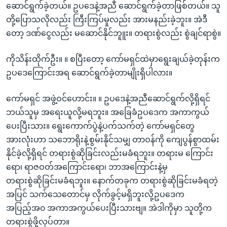
ဆောင်ရွက်ခဲ့တယ်။ ဥပဒေနဲ့အညီ ဆောင်ရွက်ခဲ့တာဖြစ်တယ်။ သူ
တို့ပြောသလိုလည်း ကြီးကြပ်မှုလည်း အားမနည်းခဲ့ဘူး။ အဲဒီ
တော့ ဒဏ်ငွေလည်း မဆောင်နိုင်ဘူူး။ တရားစွဲလည်း စွဲချင်ရာစွဲ။
ကိုသိန်းထိုက်ဦး။ ။ စပြီးတော့ ကော်မရှင်ထဲမှာရွေးချယ်ခဲ့တုန်းက
ဥပဒေကြောင်းအရ ဆောင်ရွက်ခဲ့တာမျိုးရှိပါလား။
ကော်မရှင် အဖွဲ့ဝင်ဟောင်း။ ။ ဥပဒေနဲ့အညီဆောင်ရွက်လို့ရှိရင်
ဘယ်သူမှ အရေးယူလို့မရဘူး။ အခြေခံဥပဒေက အကာကွယ်
ပေးပြီးသား။ ရွေးကောက်ပွဲနဲ့ပက်သက်တဲ့ ကော်မရှင်တွေ
အားလုံးဟာ သဘောရိုးနဲ့စွမ်းနိုင်သမျှ တာဝန်ကို ကျေပွန်စွာထမ်း
နိုင်ခဲ့လို့ရှိရင် တရားစွဲဆိုခြင်းလည်းမခံရဘူး။ တရားမ ကြောင်း
ရော၊ ရာဇဝတ်အကြောင်းရော၊ ဘာအကြောင်းနဲ့မှ
တရားစွဲဆိုခြင်းမခံရဘူး။ နောက်တခုက တရားစွဲဆိုခြင်းမခံရတဲ့
အပြင် သက်သေတောင်မှ လိုက်ခွင့်မရှိဘူးလို့ဥပဒေက
အပြည့်အ၀ အကာအကွယ်ပေးပြီးသားဗျ။ အဲဒါကိုမှာ သူတို့က
တရားစွဲဖို့လုပ်တာ။