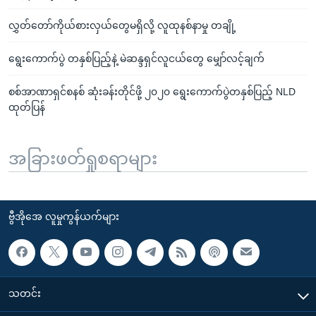
လွှတ်တော်ကိုယ်စားလှယ်တွေမရှိလို့ လူထုနစ်နာမှု တချို့
ရွေးကောက်ပွဲ တနှစ်ပြည့်နဲ့ မဲဆန္ဒရှင်လူငယ်တွေ မျှော်လင့်ချက်
စစ်အာဏာရှင်စနစ် ဆုံးခန်းတိုင်ဖို့ ၂၀၂၀ ရွေးကောက်ပွဲတနှစ်ပြည့် NLD
ထုတ်ပြန်
အခြားဖတ်ရှုစရာများ
ဗွီအိုအေ လူမှုကွန်ယက်များ
သတင်း