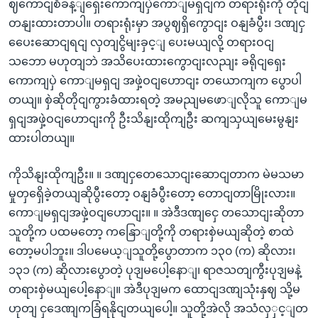
ဈကောငျစီခန့ျရှေးကောကျပှဲကောျမရှငျက တရားရုံးကို တိုငျ
တနျးထားတာပါ။ တရားရုံးမှာ အပွဈရှိကွောငျး ဝနျခံပွီး၊ ဒဏျငှ
ပေေးဆောငျရငျ လှတျငွိမျးခှင့ျ ပေးမယျလို့ တရားဝငျ
သဘော မဟုတျဘဲ အသိပေးထားကွောငျးလညျး ခရိုငျရှေး
ကောကျပှဲ ကောျမရှငျ အဖှဲ့ဝငျဟောငျး တယောကျက ပွောပါ
တယျ။ စှဲဆိုတိုငျကွားခံထားရတဲ့ အမညျမဖောျလိုသူ ကောျမ
ရှငျအဖှဲ့ဝငျဟောငျးကို ဦးသိနျးထိုကျဦး ဆကျသှယျမေးမွနျး
ထားပါတယျ။
ကိုသိနျးထိုကျဦး။ ။ ဒဏျငှတေသောငျးဆောငျတာက မဲမသမာ
မှုတှရှေိခဲ့တယျဆိုပွီးတော့ ဝနျခံပွီးတော့ တောငျတာမြိုးလား။
ကောျမရှငျအဖှဲ့ဝငျဟောငျး။ ။ အဲဒီဒဏျငှေ တသောငျးဆိုတာ
သူတို့က ပထမတော့ ကနြောျတို့ကို တရားစှဲမယျဆိုတဲ့ စာထဲ
တော့မပါဘူး။ ဒါပမေယ့ျသူတို့ပွောတာက ၁၃၀ (က) ဆိုလား၊
၁၃၁ (က) ဆိုလားပွောတဲ့ ပုဒျမပေါ့နောျ၊ ရာဇသတျကွီးပုဒျမနဲ့
တရားစှဲမယျပေါ့နောျ။ အဲဒီပုဒျမက ထောငျဒဏျသုံးနှဈ သို့မ
ဟုတျ ငှဒေဏျကခြံရနိုငျတယျပေါ့။ သူတို့အဲလို အသံလှှင့ျတ