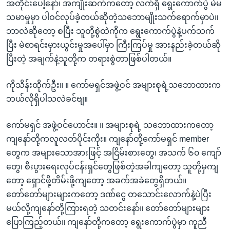
အတိုင်းပေါ့နော်၊ အကျိုးဆက်ကတော့ လက်ရှိ ရွေးကောက်ပွဲ မဲမ
သမာမှုမှာ ပါဝင်လုပ်ခဲ့တယ်ဆိုတဲ့သဘောမျိုးသက်ရောက်မှာပဲ။
ဘာလဲဆိုတော့ စပြီး သူတို့စွဲထဲကိုက ရွေးကောက်ပွဲနဲ့ပက်သက်
ပြီး မဲစာရင်းမှားယွင်းမှုအပေါ်မှာ ကြီးကြပ်မှု အားနည်းခဲ့တယ်ဆို
ပြီးတဲ့ အချက်နဲ့သူတို့က တရားစွဲတာဖြစ်ပါတယ်။
ကိုသိန်းထိုက်ဦး။ ။ ကော်မရှင်အဖွဲ့ဝင် အများစုရဲ့သဘောထားက
ဘယ်လိုရှိပါသလဲခင်ဗျ။
ကော်မရှင် အဖွဲ့ဝင်ဟောင်း။ ။ အများစုရဲ့ သဘောထားကတော့
ကျနော်တို့ကလူလတ်ပိုင်းကိုး။ ကျနော်တို့ကော်မရှင် member
တွေက အများသောအားဖြင့် အငြိမ်းစားတွေ၊ အသက် ၆၀ ကျော်
တွေ၊ စီးပွားရေးလုပ်ငန်းရှင်တွေဖြစ်တဲ့အခါကျတော့ သူတို့မှကျ
တော့ ရှောင်ဖို့တိမ်းဖို့ကျတော့ အခက်အခဲတွေရှိတယ်။
တော်တော်များများကတော့ ဒဏ်ငွေ တသောင်းလောက်နဲ့ပဲပြီး
မယ်လို့ကျနော်တို့ကြားရတဲ့ သတင်းနော်။ တော်တော်များများ
ပြောကြည့်တယ်။ ကျနော်တို့ကတော့ ရွေးကောက်ပွဲမှာ ကူညီ