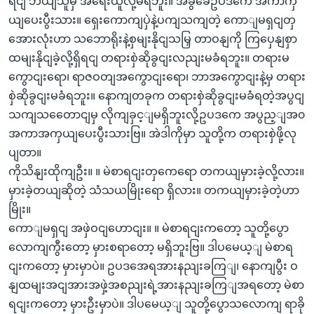
ရငျ ဘယျသူမှ အရေးယူလို့မရဘူး။ အခွခေံဥပဒကေ အကာကှ
ယျပေးပွီးသား။ ရှေးကောကျပှဲနဲ့ပကျသကျတဲ့ ကောျမရှငျတှ
အေားလုံးဟာ သဘောရိုးနဲ့စှမျးနိုငျသမြှ တာဝနျကို ကြပှေနျစှာ
ထမျးနိုငျခဲ့လို့ရှိရငျ တရားစှဲဆိုခွငျးလညျးမခံရဘူး။ တရားမ
ကွောငျးရော၊ ရာဇဝတျအကွောငျးရော၊ ဘာအကွောငျးနဲ့မှ တရား
စှဲဆိုခွငျးမခံရဘူး။ နောကျတခုက တရားစှဲဆိုခွငျးမခံရတဲ့အပွငျ
သကျသတေောငျမှ လိုကျခှင့ျမရှိဘူးလို့ဥပဒကေ အပွည့ျအ၀
အကာအကှယျပေးပွီးသားဗြ။ အဲဒါကိုမှာ သူတို့က တရားစှဲဖို့လု
ပျတာ။
ကိုသိနျးထိုကျဦး။ ။ မဲစာရငျးတှကေရော တကယျမှားခဲ့လို့လား။
မှားခဲ့တယျဆိုတဲ့ သံသယမြိုးရော ရှိလား။ တကယျမှားခဲ့တဲ့ဟာ
မြိုး။
ကောျမရှငျ အဖှဲဝငျဟောငျး။ ။ မဲစာရငျးကတော့ သူတို့ပွော
လောကျကွီးတော့ မှားစရာတော့ မရှိဘူးဗြ။ ဒါပမေယ့ျ မဲစာရ
ငျးကတော့ မှားမှာပဲ။ ဥပဒအေရအားနညျးခကြျ၊ နောကျပွီး ဝ
နျထမျးအငျအားအဖှဲ့အစညျးရဲ့အားနညျးခကြျအရတော့ မဲစာ
ရငျးကတော့ မှားဦးမှာပဲ။ ဒါပမေယ့ျ သူတို့ပွောသလောကျ ရာခို