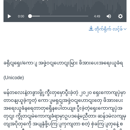
No media source currently available
0:00
4:49
တိုက်ရိုက် လင့်ခ်
ခရိုငျရှေး/ကောျ အဖှဲ့ဝငျဟောငျးမြား ဖိအားပေးအရေးယူခံရ
(Unicode)
မန်တလေးနဲ့တခွားမွို့ကွီးတှမှောပွီးခဲ့တဲ့ ၂၀၂၀ ရှေးကောကျပှဲမှာ
တာဝနျယူခဲ့ကွတဲ့ ကောျမရှငျအဖှဲ့ဝငျဟောငျးတှေ ဖိအားပေး
အရေးယူခံနရေတာတှရှေိနပေါတယျ။ ပွီးခဲ့တဲ့ရှေးကောကျပှဲအ
တှငျး ကွိုတငျမဲကောကျခံရာမှာဥပဒနေဲ့မညီတာ၊ ဆန်ဒမဲလကျမှ
တျအပိုတှကေို အပျနှံဖို့ပကြျကှကျတာ စတဲ့ စှဲခကြျတှနေဲ့ စ