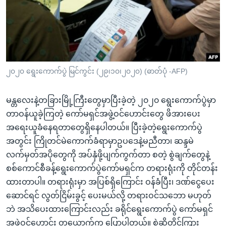
အ
သုတပဒေသာ အင်္ဂလိပ်စာ
ညွန်း
Learning English
စာမျက်နှာ
သို့
ဗွီအိုအေ လူမှုကွန်ယက်များ
ကျော်
ကြည့်
၂၀၂၀ ရွေးကောက်ပွဲ မြင်ကွင်း (၂၉၊၁၀၊၂၀၂၀) (ဓာတ်ပုံ -AFP)
ရန်
ဘာသာစကားများ
ရှာဖွေ
မန္တလေးနဲ့တခြားမြို့ကြီးတွေမှာပြီးခဲ့တဲ့ ၂၀၂၀ ရွေးကောက်ပွဲမှာ
ရန်
တာဝန်ယူခဲ့ကြတဲ့ ကော်မရှင်အဖွဲ့ဝင်ဟောင်းတွေ ဖိအားပေး
နေရာ
အရေးယူခံနေရတာတွေရှိနေပါတယ်။ ပြီးခဲ့တဲ့ရွေးကောက်ပွဲ
သို့
အတွင်း ကြိုတင်မဲကောက်ခံရာမှာဥပဒေနဲ့မညီတာ၊ ဆန္ဒမဲ
ကျော်
လက်မှတ်အပိုတွေကို အပ်နှံဖို့ပျက်ကွက်တာ စတဲ့ စွဲချက်တွေနဲ့
ရန်
စစ်ကောင်စီခန့်ရွေးကောက်ပွဲကော်မရှင်က တရားရုံးကို တိုင်တန်း
ထားတာပါ။ တရားရုံးမှာ အပြစ်ရှိကြောင်း ဝန်ခံပြီး၊ ဒဏ်ငွေပေး
ဆောင်ရင် လွတ်ငြိမ်းခွင့် ပေးမယ်လို့ တရားဝင်သဘော မဟုတ်
ဘဲ အသိပေးထားကြောင်းလည်း ခရိုင်ရွေးကောက်ပွဲ ကော်မရှင်
အဖွဲ့ဝင်ဟောင်း တယောက်က ပြောပါတယ်။ စွဲဆိုတိုင်ကြား