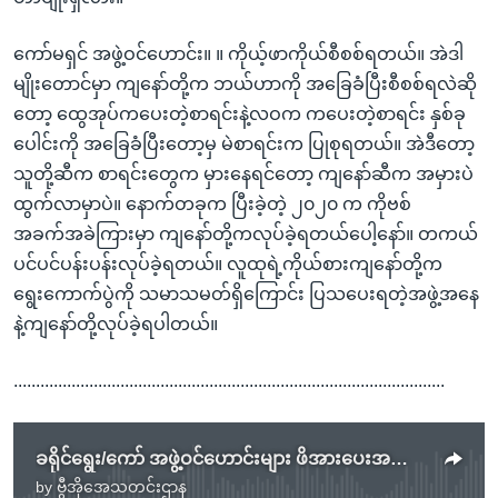
ကော်မရှင် အဖွဲ့ဝင်ဟောင်း။ ။ ကိုယ့်ဖာကိုယ်စီစစ်ရတယ်။ အဲဒါ
မျိုးတောင်မှာ ကျနော်တို့က ဘယ်ဟာကို အခြေခံပြီးစီစစ်ရလဲဆို
တော့ ထွေအုပ်ကပေးတဲ့စာရင်းနဲ့လဝက ကပေးတဲ့စာရင်း နှစ်ခု
ပေါင်းကို အခြေခံပြီးတော့မှ မဲစာရင်းက ပြုစုရတယ်။ အဲဒီတော့
သူတို့ဆီက စာရင်းတွေက မှားနေရင်တော့ ကျနော်ဆီက အမှားပဲ
ထွက်လာမှာပဲ။ နောက်တခုက ပြီးခဲ့တဲ့ ၂၀၂၀ က ကိုဗစ်
အခက်အခဲကြားမှာ ကျနော်တို့ကလုပ်ခဲ့ရတယ်ပေါ့နော်။ တကယ်
ပင်ပင်ပန်းပန်းလုပ်ခဲ့ရတယ်။ လူထုရဲ့ကိုယ်စားကျနော်တို့က
ရွေးကောက်ပွဲကို သမာသမတ်ရှိကြောင်း ပြသပေးရတဲ့အဖွဲ့အနေ
နဲ့ကျနော်တို့လုပ်ခဲ့ရပါတယ်။
.................................................................................................
ခရိုင်ရွေး/ကော် အဖွဲ့ဝင်ဟောင်းများ ဖိအားပေးအရေးယူခံရ
by
ဗွီအိုအေသတင်းဌာန