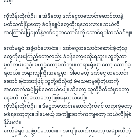
ပေါ့။
ကိုသိန်းထိုက်ဦး။ ။ အဲဒီတော့ ဒဏ်ငွေတသောင်းဆောင်တာနဲ့
ပတ်သက်ပြီးတော့ ခံဝန်ချုပ်တွေထိုးရသေးလား။ ဘယ်လို
အကြောင်းပြချက်နဲ့ဒဏ်ငွေတသောင်းကို ဆောင်ရပါသလဲခင်ဗျ။
ကော်မရှင် အဖွဲ့ဝင်ဟောင်း။ ။ ဒဏ်ငွေတသောင်းဆောင်ခဲ့တဲ့သူ
တွေကိုမေးကြည့်တော့လည်း ခံဝန်တော့မထိုးရဘူး။ သူတို့ဘာ
မှတ်တမ်းယူခဲ့၊ မယူခဲ့တော့မသိဘူး။ တရားရုံးမှာ တော့ ဆောင်ခဲ့
ရတယ်။ တရားသူကြီးအရှေ့မှာ။ ဒါပေမယ့် ဒဏ်ငွေ တသောင်း
ဆောင်ခြင်းအားဖြင့် သူတို့ဆိုလိုတဲ့ မဲမသမာမှုဆိုတဲ့ဟာကို
အထောက်အပံ့ဖြစ်စေတယ်ပေါ့။ ဆိုတော့ သူတို့စိတ်ထဲမှာတော့
နေမထိ၊ ထိုင်မသာတော့ ဖြစ်နေတယ်ပေါ့။
ကိုသိန်းထိုက်ဦး။ ။ ဒီငွေတသောင်းဆောင်လိုက်ရင် တရားစွဲတော့
မခံရတော့ဘူး။ ဒါပေမယ့် အကျိူးဆက်ကကျတော့ ဘယ်လိုဖြစ်
နိုင်မလဲ။
ကော်မရှင် အဖွဲ့ဝင်ဟောင်း။ ။ အကျိုးဆက်ကတော့ အများသိတဲ့