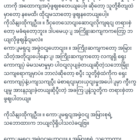
ဟာကို အထောကျအပံ့ဖွဈစတေယျပေါ့။ ဆိုတော့ သူတို့စိတျထဲ
မှာတော့ နမေထိ၊ ထိုငျမသာတော့ ဖွဈနတေယျပေါ့။
ကိုသိနျးထိုကျဦး။ ။ ဒီငှတေသောငျးဆောငျလိုကျရငျ တရားစှဲ
တော့ မခံရတော့ဘူး။ ဒါပမေယ့ျ အကြိူးဆကျကကတြော့ ဘ
ယျလိုဖွဈနိုငျမလဲ။
ကောျမရှငျ အဖှဲ့ဝငျဟောငျး။ ။ အကြိုးဆကျကတော့ အမြား
သိတဲ့အတိုငျးပေါ့နောျ၊ အကြိုးဆကျကတော့ လကျရှိ ရှေး
ကောကျပှဲ မဲမသမာမှုမှာ ပါဝငျလုပျခဲ့တယျဆိုတဲ့သဘောမြိုး
သကျရောကျမှာပဲ။ ဘာလဲဆိုတော့ စပွီး သူတို့စှဲထဲကိုက ရှေး
ကောကျပှဲနဲ့ပကျသကျပွီး မဲစာရငျးမှားယှငျးမှုအပေါျမှာ ကွီးကွ
ပျမှု အားနညျးခဲ့တယျဆိုပွီးတဲ့ အခကြျနဲ့သူတို့က တရားစှဲတာ
ဖွဈပါတယျ။
ကိုသိနျးထိုကျဦး။ ။ ကောျမရှငျအဖှဲ့ဝငျ အမြားစုရဲ့
သဘောထားက ဘယျလိုရှိပါသလဲခငျဗြ။
ကောျမရှငျ အဖှဲ့ဝငျဟောငျး။ ။ အမြားစုရဲ့ သဘောထား