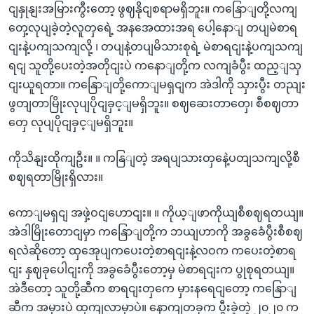
ငျနှုနျးအမြားကွီးတော့ ဖွဈနိုငျစရာမရှိဘူး။ ကနြောျတို့လကျ
တှေ့လုပျခဲ့တဲ့လူတှရေဲ့ အနအေထားအရ ပေါ့နောျ တပျမဲစာရ
ငျးနဲ့ပကျသကျလို့ ၊ တပျနဲ့တပျမိသားစုရဲ့ မဲစာရငျးနဲ့ပကျသကျ
ရငျ သူတို့ပေးတဲ့အတိုငျးပဲ ကနောျတို့က လကျခံပွီး ထည့ျသှ
ငျးယူရတာ။ ကနြောျတို့ကောျမရှငျက အဲဒါကို သှားပွီး တညျး
ဖွတျတာမြိုးလုပျပိုငျခှင့ျမရှိဘူး။ စဈဆေးတာတှေ၊ စီစဈတာ
တှေ လုပျပိုငျခှင့ျမရှိဘူး။
ကိုသိနျးထိုကျဦး။ ။ ကနြျတဲ့ အရပျသားတှနေဲ့ပတျသကျလို့စီ
စဈရတာမြိုးရှိလား။
ကောျမရှငျ အဖှဲ့ဝငျဟောငျး။ ။ ကိုယ့ျဖာကိုယျစီစဈရတယျ။
အဲဒါမြိုးတောငျမှာ ကနြောျတို့က ဘယျဟာကို အခွခေံပွီးစီစဈ
ရလဲဆိုတော့ ထှအေုပျကပေးတဲ့စာရငျးနဲ့လဝက ကပေးတဲ့စာရ
ငျး နှဈခုပေါငျးကို အခွခေံပွီးတော့မှ မဲစာရငျးက ပွုစုရတယျ။
အဲဒီတော့ သူတို့ဆီက စာရငျးတှကေ မှားနရေငျတော့ ကနြောျ
ဆီက အမှားပဲ ထှကျလာမှာပဲ။ နောကျတခုက ပွီးခဲ့တဲ့ ၂၀၂၀ က