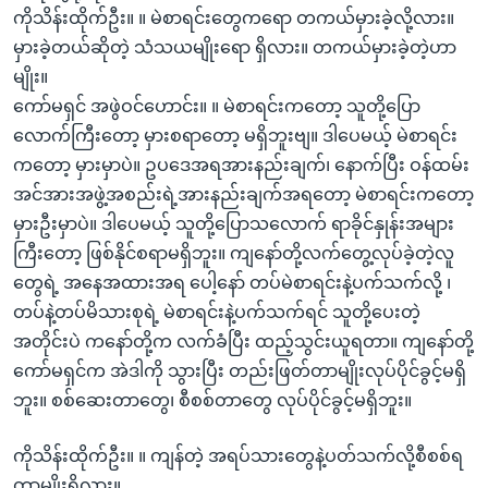
ကိုသိန်းထိုက်ဦး။ ။ မဲစာရင်းတွေကရော တကယ်မှားခဲ့လို့လား။
မှားခဲ့တယ်ဆိုတဲ့ သံသယမျိုးရော ရှိလား။ တကယ်မှားခဲ့တဲ့ဟာ
မျိုး။
ကော်မရှင် အဖွဲဝင်ဟောင်း။ ။ မဲစာရင်းကတော့ သူတို့ပြော
လောက်ကြီးတော့ မှားစရာတော့ မရှိဘူးဗျ။ ဒါပေမယ့် မဲစာရင်း
ကတော့ မှားမှာပဲ။ ဥပဒေအရအားနည်းချက်၊ နောက်ပြီး ဝန်ထမ်း
အင်အားအဖွဲ့အစည်းရဲ့အားနည်းချက်အရတော့ မဲစာရင်းကတော့
မှားဦးမှာပဲ။ ဒါပေမယ့် သူတို့ပြောသလောက် ရာခိုင်နှုန်းအများ
ကြီးတော့ ဖြစ်နိုင်စရာမရှိဘူး။ ကျနော်တို့လက်တွေ့လုပ်ခဲ့တဲ့လူ
တွေရဲ့ အနေအထားအရ ပေါ့နော် တပ်မဲစာရင်းနဲ့ပက်သက်လို့ ၊
တပ်နဲ့တပ်မိသားစုရဲ့ မဲစာရင်းနဲ့ပက်သက်ရင် သူတို့ပေးတဲ့
အတိုင်းပဲ ကနော်တို့က လက်ခံပြီး ထည့်သွင်းယူရတာ။ ကျနော်တို့
ကော်မရှင်က အဲဒါကို သွားပြီး တည်းဖြတ်တာမျိုးလုပ်ပိုင်ခွင့်မရှိ
ဘူး။ စစ်ဆေးတာတွေ၊ စီစစ်တာတွေ လုပ်ပိုင်ခွင့်မရှိဘူး။
ကိုသိန်းထိုက်ဦး။ ။ ကျန်တဲ့ အရပ်သားတွေနဲ့ပတ်သက်လို့စီစစ်ရ
တာမျိုးရှိလား။