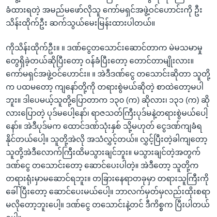
ခံထားရတဲ့ အမည်မဖော်လိုသူ ကော်မရှင်အဖွဲ့ဝင်ဟောင်းကို ဦး
သိန်းထိုက်ဦး ဆက်သွယ်မေးမြန်းထားပါတယ်။
ကိုသိန်းထိုက်ဦး။ ။ ဒဏ်ငွေတသောင်းဆောင်တာက မဲမသမာမှု
တွေရှိခဲ့တယ်ဆိုပြီးတော့ ဝန်ခံပြီးတော့ တောင်တာမျိုးလား။
ကော်မရှင်အဖွဲ့ဝင်ဟောင်း။ ။ အဲဒီဒဏ်ငွေ တသောင်းဆိုတာ သူတို့
က ပထမတော့ ကျနော်တို့ကို တရားစွဲမယ်ဆိုတဲ့ စာထဲတော့မပါ
ဘူး။ ဒါပေမယ့်သူတို့ပြောတာက ၁၃၀ (က) ဆိုလား၊ ၁၃၁ (က) ဆို
လားပြောတဲ့ ပုဒ်မပေါ့နော်၊ ရာဇသတ်ကြီးပုဒ်မနဲ့တရားစွဲမယ်ပေါ့
နော်။ အဲဒီပုဒ်မက ထောင်ဒဏ်သုံးနှစ် သို့မဟုတ် ငွေဒဏ်ကျခံရ
နိုင်တယ်ပေါ့။ သူတို့အဲလို အသံလွှင့်တယ်။ လွှင့်ပြီးတဲ့ခါကျတော့
သူတို့အဲဒီလောက်ကြီးထိမသွားချင်ဘူး။ မသွားချင်တဲ့အတွက်
ဒဏ်ငွေ တသောင်းတော့ ဆောင်ပေးပါတဲ့။ အဲဒီတော့ သူတို့က
တရားရုံးမှာမဆောင်ရဘူး။ တခြားနေရာတခုမှာ တရားသူကြီးကို
ခေါ်ပြီးတော့ ဆောင်ပေးမယ်ပေါ့။ ဘာလက်မှတ်မှလည်းထိုးစရာ
မလိုတော့ဘူးပေါ့။ ဒဏ်ငွေ တသောင်းနဲ့တင် ဒီကိစ္စက ပြီးပါတယ်