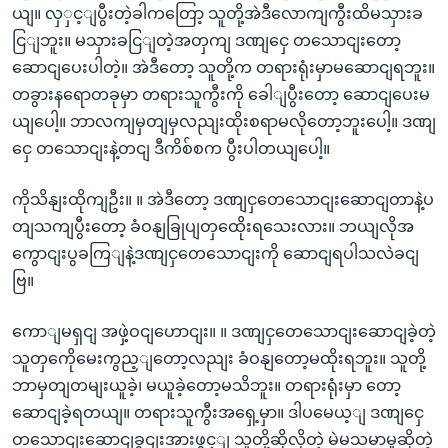
ယျ။ လှှင့ျပွီးတဲ့ခါကတြော့ သူတို့အဲဒီလောကျကွီးထိမသှားခ
ငြျဘူး။ မသှားခငြျတဲ့အတှကျ ဒဏျငှေ တသောငျးတော့
ဆောငျပေးပါတဲ့။ အဲဒီတော့ သူတို့က တရားရုံးမှာမဆောငျရဘူး။
တခွားနရောတခုမှာ တရားသူကွီးကို ခေါျပွီးတော့ ဆောငျပေးမ
ယျပေါ့။ ဘာလကျမှတျမှလညျးထိုးစရာမလိုတော့ဘူးပေါ့။ ဒဏျ
ငှေ တသောငျးနဲ့တငျ ဒီကိစ်စက ပွီးပါတယျပေါ့။
ကိုသိနျးထိုကျဦး။ ။ အဲဒီတော့ ဒဏျငှတေသောငျးဆောငျတာနဲ့ပ
တျသကျပွီးတော့ ခံဝနျခြုပျတှထေိုးရသေးလား။ ဘယျလိုအ
ကွောငျးပွခကြျနဲ့ဒဏျငှတေသောငျးကို ဆောငျရပါသလဲခငျ
ဗြ။
ကောျမရှငျ အဖှဲ့ဝငျဟောငျး။ ။ ဒဏျငှတေသောငျးဆောငျခဲ့တဲ့
သူတှကေိုမေးကွည့ျတော့လညျး ခံဝနျတော့မထိုးရဘူး။ သူတို့
ဘာမှတျတမျးယူခဲ့၊ မယူခဲ့တော့မသိဘူး။ တရားရုံးမှာ တော့
ဆောငျခဲ့ရတယျ။ တရားသူကွီးအရှေ့မှာ။ ဒါပမေယ့ျ ဒဏျငှေ
တသောငျးဆောငျခွငျးအားဖွင့ျ သူတို့ဆိုလိုတဲ့ မဲမသမာမှုဆိုတဲ့