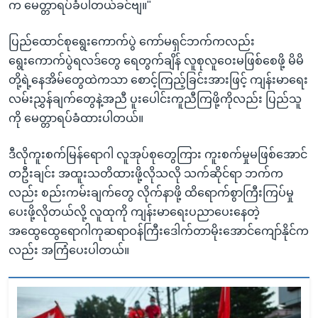
က မေတ္တာရပ်ခံပါတယ်ခင်ဗျ။"
ပြည်ထောင်စုရွေးကောက်ပွဲ ကော်မရှင်ဘက်ကလည်း
ရွေးကောက်ပွဲရလဒ်တွေ ရေတွက်ချိန် လူစုလူဝေးမဖြစ်စေဖို့ မိမိ
တို့ရဲ့နေအိမ်တွေထဲကသာ စောင့်ကြည့်ခြင်းအားဖြင့် ကျန်းမာရေး
လမ်းညွှန်ချက်တွေနဲ့အညီ ပူးပေါင်းကူညီကြဖို့ကိုလည်း ပြည်သူ
ကို မေတ္တာရပ်ခံထားပါတယ်။
ဒီလိုကူးစက်မြန်ရောဂါ လူအုပ်စုတွေကြား ကူးစက်မှုမဖြစ်အောင်
တဦးချင်း အထူးသတိထားဖို့လိုသလို သက်ဆိုင်ရာ ဘက်က
လည်း စည်းကမ်းချက်တွေ လိုက်နာဖို့ ထိရောက်စွာကြီးကြပ်မှု
ပေးဖို့လိုတယ်လို့ လူထုကို ကျန်းမာရေးပညာပေးနေတဲ့
အထွေထွေရောဂါကုဆရာဝန်ကြီးဒေါက်တာမိုးအောင်ကျော်နိုင်က
လည်း အကြံပေးပါတယ်။