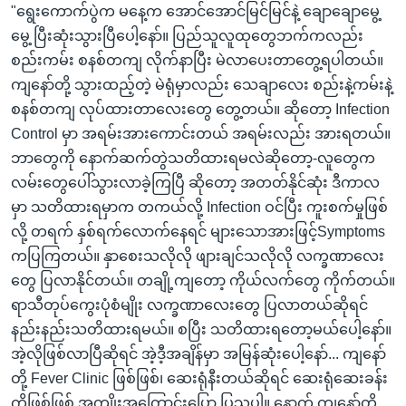
"ရွေးကောက်ပွဲက မနေ့က အောင်အောင်မြင်မြင်နဲ့ ချောချောမွေ့
မွေ့ ပြီးဆုံးသွားပြီပေါ့နော်။ ပြည်သူလူထုတွေဘက်ကလည်း
စည်းကမ်း စနစ်တကျ လိုက်နာပြီး မဲလာပေးတာတွေ့ရပါတယ်။
ကျနော်တို့ သွားထည့်တဲ့ မဲရုံမှာလည်း သေချာလေး စည်းနဲ့ကမ်းနဲ့
စနစ်တကျ လုပ်ထားတာလေးတွေ တွေ့တယ်။ ဆိုတော့ Infection
Control မှာ အရမ်းအားကောင်းတယ် အရမ်းလည်း အားရတယ်။
ဘာတွေကို နောက်ဆက်တွဲသတိထားရမလဲဆိုတော့-လူတွေက
လမ်းတွေပေါ်သွားလာခဲ့ကြပြီ ဆိုတော့ အတတ်နိုင်ဆုံး ဒီကာလ
မှာ သတိထားရမှာက တကယ်လို့ Infection ဝင်ပြီး ကူးစက်မှုဖြစ်
လို့ တရက် နှစ်ရက်လောက်နေရင် များသောအားဖြင့်Symptoms
ကပြကြတယ်။ နှာစေးသလိုလို ဖျားချင်သလိုလို လက္ခဏာလေး
တွေ ပြလာနိုင်တယ်။ တချို့ကျတော့ ကိုယ်လက်တွေ ကိုက်တယ်။
ရာသီတုပ်ကွေးပုံစံမျိုး လက္ခဏာလေးတွေ ပြလာတယ်ဆိုရင်
နည်းနည်းသတိထားရမယ်။ စပြီး သတိထားရတော့မယ်ပေါ့နော်။
အဲ့လိုဖြစ်လာပြီဆိုရင် အဲ့ဒီ့အချိန်မှာ အမြန်ဆုံးပေါ့နော်... ကျနော်
တို့ Fever Clinic ဖြစ်ဖြစ်၊ ဆေးရုံနီးတယ်ဆိုရင် ဆေးရုံဆေးခန်း
ကိုဖြစ်ဖြစ် အကျိုးအကြောင်းပြော ပြသပါ။ နောက် ကျနော်တို့