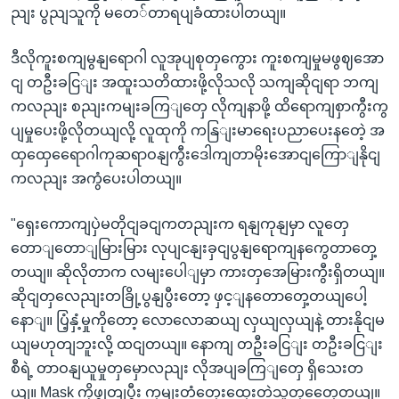
ညျး ပွညျသူကို မတေ်တာရပျခံထားပါတယျ။
ဒီလိုကူးစကျမွနျရောဂါ လူအုပျစုတှကွေား ကူးစကျမှုမဖွဈအော
ငျ တဦးခငြျး အထူးသတိထားဖို့လိုသလို သကျဆိုငျရာ ဘကျ
ကလညျး စညျးကမျးခကြျတှေ လိုကျနာဖို့ ထိရောကျစှာကွီးကွ
ပျမှုပေးဖို့လိုတယျလို့ လူထုကို ကနြျးမာရေးပညာပေးနတေဲ့ အ
ထှထှေရေောဂါကုဆရာဝနျကွီးဒေါကျတာမိုးအောငျကြောျနိုငျ
ကလညျး အကွံပေးပါတယျ။
"ရှေးကောကျပှဲမတိုငျခငျကတညျးက ရနျကုနျမှာ လူတှေ
တောျတောျမြားမြား လုပျငနျးခှငျပွနျရောကျနကွေတာတှေ့
တယျ။ ဆိုလိုတာက လမျးပေါျမှာ ကားတှအေမြားကွီးရှိတယျ။
ဆိုငျတှလေညျးတခြို့ပွနျပွီးတော့ ဖှင့ျနတောတှေ့တယျပေါ့
နောျ။ ပြံ့နှံ့မှုကိုတော့ လောလောဆယျ လှယျလှယျနဲ့ တားနိုငျမ
ယျမဟုတျဘူးလို့ ထငျတယျ။ နောကျ တဦးခငြျး တဦးခငြျး
စီရဲ့ တာဝနျယူမှုတှမှောလညျး လိုအပျခကြျတှေ ရှိသေးတ
ယျ။ Mask ကိုဖွုတျပွီး ကှမျးတံတှေးထှေးတဲ့သူတှတှေေ့တယျ။