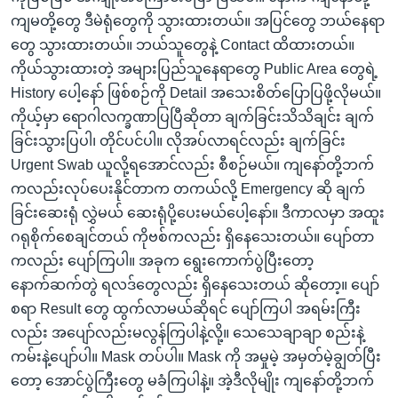
ကျမတို့တွေ ဒီမဲရုံတွေကို သွားထားတယ်။ အပြင်တွေ ဘယ်နေရာ
တွေ သွားထားတယ်။ ဘယ်သူတွေနဲ့ Contact ထိထားတယ်။
ကိုယ်သွားထားတဲ့ အများပြည်သူနေရာတွေ Public Area တွေရဲ့
History ပေါ့နော် ဖြစ်စဉ်ကို Detail အသေးစိတ်ပြောပြဖို့လိုမယ်။
ကိုယ့်မှာ ရောဂါလက္ခဏာပြပြီဆိုတာ ချက်ခြင်းသိသိချင်း ချက်
ခြင်းသွားပြပါ၊ တိုင်ပင်ပါ။ လိုအပ်လာရင်လည်း ချက်ခြင်း
Urgent Swab ယူလို့ရအောင်လည်း စီစဉ်မယ်။ ကျနော်တို့ဘက်
ကလည်းလုပ်ပေးနိုင်တာက တကယ်လို့ Emergency ဆို ချက်
ခြင်းဆေးရုံ လွှဲမယ် ဆေးရုံပို့ပေးမယ်ပေါ့နော်။ ဒီကာလမှာ အထူး
ဂရုစိုက်စေချင်တယ် ကိုဗစ်ကလည်း ရှိနေသေးတယ်။ ပျော်တာ
ကလည်း ပျော်ကြပါ။ အခုက ရွေးကောက်ပွဲပြီးတော့
နောက်ဆက်တွဲ ရလဒ်တွေလည်း ရှိနေသေးတယ် ဆိုတော့။ ပျော်
စရာ Result တွေ ထွက်လာမယ်ဆိုရင် ပျော်ကြပါ အရမ်းကြီး
လည်း အပျော်လည်းမလွန်ကြပါနဲ့လို့။ သေသေချာချာ စည်းနဲ့
ကမ်းနဲ့ပျော်ပါ။ Mask တပ်ပါ။ Mask ကို အမှုမဲ့ အမှတ်မဲ့ချွတ်ပြီး
တော့ အောင်ပွဲကြီးတွေ မခံကြပါနဲ့။ အဲ့ဒီလိုမျိုး ကျနော်တို့ဘက်