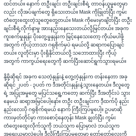
ထင်တယ်။ နောက် တဦးချင်း တဦးချင်းစီရဲ့ တာဝန်ယူမှုတွေမှာ
လည်း လိုအပ်ချက်တွေ ရှိသေးတယ်။ Mask ကိုဖြုတ်ပြီး ကွမ်း
တံတွေးထွေးတဲ့သူတွေတွေ့တယ်။ Mask ကိုမေးမှာချိတ်ပြီး တဦး
ချင်းစီရဲ့လိုက်နာမှု အားနည်းနေသေးတယ်လို့မြင်တယ်။ အခုက
ကူးစက်မှုနှုန်း ပိုးတွေ့မှုနှုန်းက မြင့်နေသေးတော့ ကိုယ်မပါဖို့
အတွက် ကိုယ့်ဘာသာ ဂရုစိုက်မှပဲ ရမယ်လို့ ဆရာကပြောချင်
တယ်။ လူတိုင်းမှာ ပိုးရှိနိုင်တယ်လို့ သဘောထားပြီး ကိုယ့်
အတွက် ကာကွယ်ရေးတွေကို ဆက်ပြီးဆောင်ရွက်သွားရမယ်။
နို့မို့ဆိုရင် အခုက သေတဲ့နှုန်းနဲ့ တွေ့တဲ့နှုန်းက တန်းနေတာ အခု
ဆိုရင် ၂ပတ် - ၃ပတ် က ဒီအတိုင်းနှုန်းနဲ့သွားနေတယ်။ ဒီလူတွေ
ရဲ့ အပြုအမှုတွေ မပြင်သရွေ့ကတော့ ဆက်ပြီး ဒီအတိုင်းပဲ သွား
နေမယ် ဆရာ့အမြင်ပေါ့နော်။ တဦး တဦးချင်းက ဒီ့ထက်ပို နည်း
နည်းလေးပို ဂရုစိုက်ရမယ် နောက် ကြီးကြပ်မှုပေါ့။ ဥပမာဆို
ကားမှတ်တိုင်မှာ ကားစောင့်နေတုန်း Mask ချွတ်ပြီး ကွမ်း
တံတွေးထွေးလိုက်သူကို ဘယ်သူက ပြောမှာလဲ ဘယ်သူက
အရေးယူမှာလဲပေါ့။ ဒီလိုကြီးကြပ်မှုတွေမှာ တော်တော်လေးကို