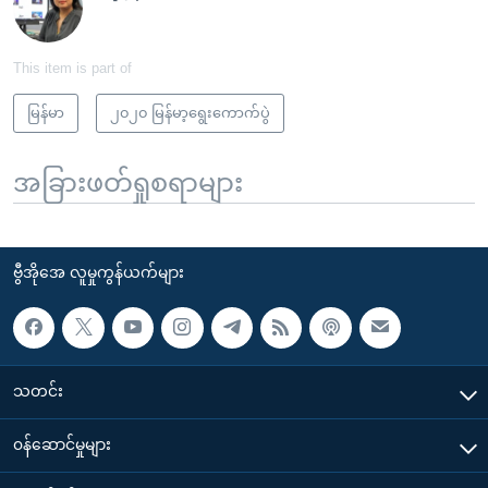
This item is part of
မြန်မာ
၂၀၂၀ မြန်မာ့ရွေးကောက်ပွဲ
အခြားဖတ်ရှုစရာများ
ဗွီအိုအေ လူမှုကွန်ယက်များ
သတင်း
၀န်ဆောင်မှုများ