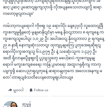
ကွပျမှုပိုငျးမှာတော့ သကျဆိုငျရာတာဝနျရှိသူတှဘေကျက အ
ဆင့ျဆင့ျဆောငျရှကျသှားဖို့ လိုအပျနသေေးတယျလို့ ဆရာ
ကတော့မွငျတယျ။"
ကမ်ဘာ့ကပျရောဂါ ကိုဗဈ ၁၉ ရောဂါပိုး နေ့စဉျလို လူထောငျခြီ
ကူးစကျမှုရှိနတေဲ့ မွနျမာနိုငျငံမှာ မနေ့ နိုဝငျဘာလ ၈ ရကျနေ့ က
ကူးစကျသူပေါငျး ၁,၀၂၉ ဦး အပါအဝငျ နိုဝငျဘာလ ၉ ရကျနေ့
ည ၈ နာရီ နောကျဆုံးသတငျး ထုတျပွနျခကြျတှအေရဆိုရငျ
ရောဂါပိုးကူးစကျသူ ၆၁,၉၇၅ ဦး နဲ့ သဆေုံးသူက ၁,၄၃၇ ဦး
အထိ ရှိလာနပွေီဖွဈလို့ ပွညျသူတှေ မပေါ့ဆပဲ ကူးစကျမွနျ
ရောဂါ မကူးစကျစရေေး ကနြျးမာရေး အထူးဂရုစိုကျ ကာကှ
ယျကွဖို့ ဆေးပညာရှငျတှနေဲ့ ဆရာဝနျတှကေ အလေးအနကျ မ
တေ်တာရပျခံသတိပေးနတောဖွဈပါတယျ။
မျှဝေပါ
Follow us
ဆုမွန်