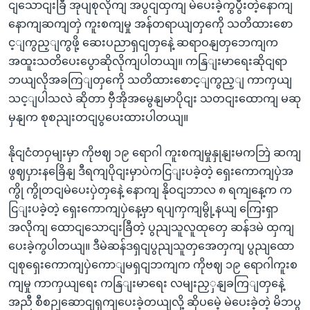
ငျသောငျးခြီ အုပျစုလိုကျ အပွငျထှကျ မဲပေးခဲ့ကွပွီးတဲ့နောကျ
နောကျဆကျတှဲ ကူးစကျမှု အန်တရာယျတှကေို သတိထားစော
င့ျကွည့ျကွဖို့ ဆေးပညာရှငျတှနေဲ့ ဆရာဝနျတှဘေကျက
အထူးသတိပေးပွောဆိုလိုကျပါတယျ။ ကနြျးမာရေးဆိုငျရာ
ဘယျလိုအခကြျတှကေို သတိထားစောင့ျကွည့ျ ကာကှယျ
သင့ျပါသလဲ ဆိုတာ ဗှီအိုအမွေနျမာပိုငျး သတငျးထောကျ မဆု
မှနျက စုစညျးတငျပွပေးထားပါတယျ။
နိုငျငံတဝှမျးမှာ ကိုဗဈ ၁၉ ရောဂါ ကူးစကျမှုနှုနျးမကဘြဲ ဆကျ
ဖွဈပှားနခြေိနျ ဒီရကျပိုငျးမှာပဲကငြျးပခဲ့တဲ့ ရှေးကောကျပှဲအ
ကွို ကွိုတငျမဲပေးပှဲတှနေဲ့ နောကျ နိုဝငျဘာလ ၈ ရကျနေ့က က
ငြျးပခဲ့တဲ့ ရှေးကောကျပှဲနေ့မှာ ရပျကှကျမွို့နယျ ကြေးရှာ
အလိုကျ ထောငျသောငျးခြီတဲ့ ပွညျသူလူထုတှေ ဆန်ဒမဲ ထှကျ
ပေးခဲ့ကွပါတယျ။ ဒီမဲဆန်ဒရှငျပွညျသူတှအေတှကျ ပွညျထော
ငျစုရှေးကောကျပှဲကောျမရှငျဘကျက ကိုဗဈ ၁၉ ရောဂါကူးစ
ကျမှု ကာကှယျရေး ကနြျးမာရေး လမျးညှှနျခကြျတှနေဲ့
အညီ စီစဉျဆောငျရှကျပေးခဲ့တယျလို့ ဆိုပမေဲ့ မဲပေးခဲ့တဲ့ မိဘပွ