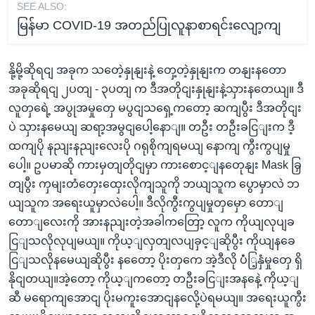
SEE ALSO:
မြန်မာ COVID-19 အတည်ပြုလူနာစာရင်းလျော့ကျ
နို့မို့ဆိုရငျ အခုက သတေဲ့နှုနျးနဲ့ တှေ့တဲ့နှုနျးက တနျးနတော
အခုဆိုရငျ ၂ပတျ - ၃ပတျ က ဒီအတိုငျးနှုနျးနဲ့သှားနတေယျ။ ဒီ
လူတှရေဲ့ အပွုအမှုတှေ မပွငျသရှေ့ကတော့ ဆကျပွီး ဒီအတိုငျး
ပဲ သှားနမေယျ ဆရာ့အမွငျပေါ့နောျ။ တဦး တဦးခငြျးက ဒီ့
ထကျပို နညျးနညျးလေးပို ဂရုစိုကျရမယျ နောကျ ကွီးကွပျမှု
ပေါ့။ ဥပမာဆို ကားမှတျတိုငျမှာ ကားစောင့ျနတေုနျး Mask ခြှ
တျပွီး ကှမျးတံတှေးထှေးလိုကျသူကို ဘယျသူက ပွောမှာလဲ ဘ
ယျသူက အရေးယူမှာလဲပေါ့။ ဒီလိုကွီးကွပျမှုတှမှော တောျ
တောျလေးကို အားနညျးတဲ့အခါကတြော့ လူက ကိုယျလုပျခ
ငြျသလိုလုပျမယျ။ ကိုယ့ျလှတျလပျခှင့ျဆိုပွီး ကိုယျနခေ
ငြျသလိုနမေယျဆိုပွီး နတေော့ ပိုးတှကေ အဲ့ဒီလို ပံံြ့နှံမှုတှေ ရှိ
နိုငျတယျ။အဲ့တော့ ကိုယ့ျကတော့ တဦးခငြျးအနနေဲ့ ကိုယ့ျ
ဆီ မရောကျအောငျ ပိုးမကူးအောငျနလေို့ပဲရမယျ။ အရေးယူကွီး