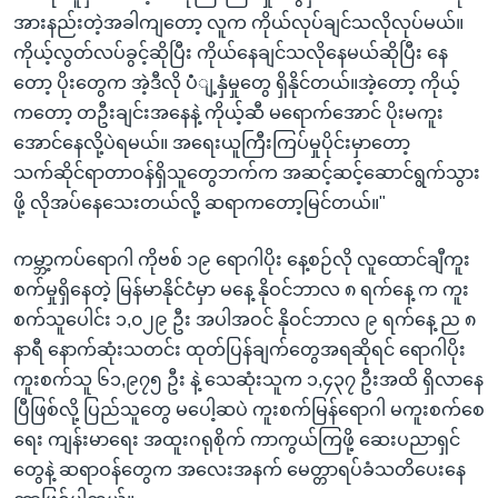
အားနည်းတဲ့အခါကျတော့ လူက ကိုယ်လုပ်ချင်သလိုလုပ်မယ်။
ကိုယ့်လွတ်လပ်ခွင့်ဆိုပြီး ကိုယ်နေချင်သလိုနေမယ်ဆိုပြီး နေ
တော့ ပိုးတွေက အဲ့ဒီလို ပံံျ့နှံမှုတွေ ရှိနိုင်တယ်။အဲ့တော့ ကိုယ့်
ကတော့ တဦးချင်းအနေနဲ့ ကိုယ့်ဆီ မရောက်အောင် ပိုးမကူး
အောင်နေလို့ပဲရမယ်။ အရေးယူကြီးကြပ်မှုပိုင်းမှာတော့
သက်ဆိုင်ရာတာဝန်ရှိသူတွေဘက်က အဆင့်ဆင့်ဆောင်ရွက်သွား
ဖို့ လိုအပ်နေသေးတယ်လို့ ဆရာကတော့မြင်တယ်။"
ကမ္ဘာ့ကပ်ရောဂါ ကိုဗစ် ၁၉ ရောဂါပိုး နေ့စဉ်လို လူထောင်ချီကူး
စက်မှုရှိနေတဲ့ မြန်မာနိုင်ငံမှာ မနေ့ နိုဝင်ဘာလ ၈ ရက်နေ့ က ကူး
စက်သူပေါင်း ၁,၀၂၉ ဦး အပါအဝင် နိုဝင်ဘာလ ၉ ရက်နေ့ ည ၈
နာရီ နောက်ဆုံးသတင်း ထုတ်ပြန်ချက်တွေအရဆိုရင် ရောဂါပိုး
ကူးစက်သူ ၆၁,၉၇၅ ဦး နဲ့ သေဆုံးသူက ၁,၄၃၇ ဦးအထိ ရှိလာနေ
ပြီဖြစ်လို့ ပြည်သူတွေ မပေါ့ဆပဲ ကူးစက်မြန်ရောဂါ မကူးစက်စေ
ရေး ကျန်းမာရေး အထူးဂရုစိုက် ကာကွယ်ကြဖို့ ဆေးပညာရှင်
တွေနဲ့ ဆရာဝန်တွေက အလေးအနက် မေတ္တာရပ်ခံသတိပေးနေ