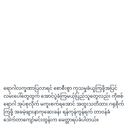
ရောဂါလက္ခဏာပြလာရင် စောစီးစွာ ကုသမှုခံယူကြဖို့အပြင်
လမ်းပေါ်တွေထွက် အောင်ပွဲခံကြမယ့်ပြည်သူတွေလည်း ကိုဗစ်
ရောဂါ အုပ်စုလိုက် မကူးစက်ရအောင် အထူးသတိထား ဂရုစိုက်
ကြဖို့ အခမဲ့ဖျားနာကုဆေးခန်း ရန်ကုန်ကွန်ရက် တာဝန်ခံ
ဒေါက်တာကျော်မင်းထွန်းက မေတ္တာရပ်ခံပါတယ်။