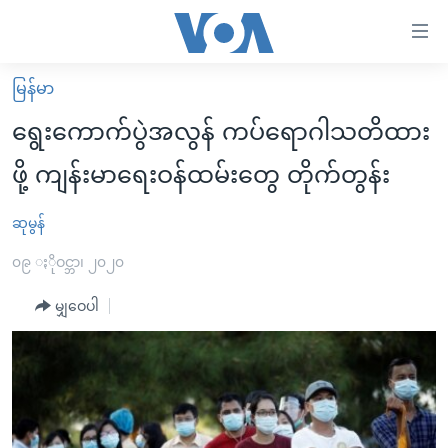
သုံး
ရ
လွယ်ကူ
မြန်မာ
မူလစာမျက်နှာ
စေ
ရွေးကောက်ပွဲအလွန် ကပ်ရောဂါသတိထား
မြန်မာ
သည့်
ဖို့ ကျန်းမာရေးဝန်ထမ်းတွေ တိုက်တွန်း
ကမ္ဘာ့သတင်းများ
Link
ဗွီဒီယို
နိုင်ငံတကာ
ဆုမွန်
များ
သတင်းလွတ်လပ်ခွင့်
အမေရိကန်
၀၉ ႏိုဝင္ဘာ၊ ၂၀၂၀
ပင်မ
ရပ်ဝန်းတခု လမ်းတခု အလွန်
တရုတ်
အကြောင်းအရာ
မျှဝေပါ
သို့
အင်္ဂလိပ်စာလေ့လာမယ်
အစ္စရေး-ပါလက်စတိုင်း
ကျော်
အပတ်စဉ်ကဏ္ဍများ
အမေရိကန်သုံးအီဒီယံ
ကြည့်
ရေဒီယိုနှင့်ရုပ်သံ အချက်အလက်များ
မကြေးမုံရဲ့ အင်္ဂလိပ်စာ
ရေဒီယို
ရန်
ပင်မ
ရေဒီယို/တီဗွီအစီအစဉ်
ရုပ်ရှင်ထဲက အင်္ဂလိပ်စာ
တီဗွီ