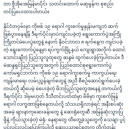
တာ ဗွီအိုအေမြန်မာပိုင်း သတင်းထောက် မဆုမွန်က စုစည်း
တင်ပြပေးထားပါတယ်။
နိုင်ငံတဝှမ်းမှာ ကိုဗစ် ၁၉ ရောဂါ ကူးစက်မှုနှုန်းမကျဘဲ ဆက်
ဖြစ်ပွားနေချိန် ဒီရက်ပိုင်းမှာပဲကျင်းပခဲ့တဲ့ ရွေးကောက်ပွဲအကြို
ကြိုတင်မဲပေးပွဲတွေနဲ့ နောက် နိုဝင်ဘာလ ၈ ရက်နေ့က ကျင်းပခဲ့
တဲ့ ရွေးကောက်ပွဲနေ့မှာ ရပ်ကွက်မြို့နယ် ကျေးရွာအလိုက် ထောင်
သောင်းချီတဲ့ ပြည်သူလူထုတွေ ဆန္ဒမဲ ထွက်ပေးခဲ့ကြပါတယ်။ ဒီ
မဲဆန္ဒရှင်ပြည်သူတွေအတွက် ပြည်ထောင်စုရွေးကောက်ပွဲ
ကော်မရှင်ဘက်က ကိုဗစ် ၁၉ ရောဂါကူးစက်မှု ကာကွယ်ရေး
ကျန်းမာရေး လမ်းညွှန်ချက်တွေနဲ့ အညီ စီစဉ်ဆောင်ရွက်ပေးခဲ့
တယ်လို့ ဆိုပေမဲ့ မဲပေးခဲ့တဲ့ မိဘပြည်သူတွေအနေနဲ့ တကယ်လို့
ဒီရက်ပိုင်း ဒါမှမဟုတ် ဒီသီတင်းပတ်ထဲမှာ မိမိမှာ ကူးစက်မြန်
ရောဂါ လက္ခဏာဖြစ်နေတယ်လို့ သံသယရှိလာခဲ့ရင် အနီးစပ်ဆုံး
အခမဲ့ ဖျားနာကုဆေးခန်းတွေ နဲ့ ဆေးရုံတွေဆီ အမြန်ဆုံးသွားပြ
ဖို့နဲ့ ကိုယ်သွားခဲ့တဲ့ မဲရုံ- နေရာတွေ ထိတွေ့ခဲ့သူတွေကို သေချာ ပွင့်
ပွင့်လင်းလင်းပြောကြပါလို့ ဆေးပညာရှင်တွေက တိုက်တွန်း