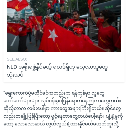
SEE ALSO:
NLD အစိုးရဖွဲ့နိုင်မယ့် ရလဒ်ရှိဟု လေ့လာသူတွေ
သုံးသပ်
"ရွေးကောက်ပွဲမတိုင်ခင်ကတည်းက ရန်ကုန်မှာ လူတွေ
တော်တော်များများ လုပ်ငန်းခွင်ပြန်ရောက်နေကြတာတွေ့တယ်။
ဆိုလိုတာက လမ်းပေါ်မှာ ကားတွေအများကြီးရှိတယ်။ ဆိုင်တွေ
လည်းတချို့ပြန်ပြီးတော့ ဖွင့်နေတာတွေ့တယ်ပေါ့နော်။ ပျံ့နှံ့မှုကို
တော့ လောလောဆယ် လွယ်လွယ်နဲ့ တားနိုင်မယ်မဟုတ်ဘူးလို့