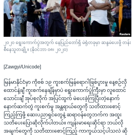
အ
သုတပဒေသာ အင်္ဂလိပ်စာ
ညွန်း
Learning English
စာမျက်နှာ
သို့
ဗွီအိုအေ လူမှုကွန်ယက်များ
ကျော်
ကြည့်
၂၀၂၀ ရွေးကောက်ပွဲအတွက် နေပြည်တော်ရှိ မဲရုံတခုမှာ ဆန္ဒမဲပေးဖို့ တန်း
စီနေသူတချို့။ (နိုဝင်ဘာ ၀၈၊ ၂၀၂၀)
ရန်
ဘာသာစကားများ
ရှာဖွေ
[Zawgyi/Unicode]
ရန်
နေရာ
မြန်မာနိုင်ငံမှာ ကိုဗစ် ၁၉ ကူးစက်မြန်ရောဂါဖြစ်ပွားမှု နေ့စဉ်လို
သို့
ထောင်နဲ့ချီ ကူးစက်နေချိန်မှာပဲ ရွေးကောက်ပွဲကြီးမှာ လူထောင်
ကျော်
သောင်းချီ အုပ်စုလိုက် အပြင်ထွက် မဲပေးခဲ့ကြပြီးတဲ့နောက်
ရန်
နောက်ဆက်တွဲ ကူးစက်မှု အန္တရာယ်တွေကို သတိထားစောင့်
ကြည့်ကြဖို့ ဆေးပညာရှင်တွေနဲ့ ဆရာဝန်တွေဘက်က အထူး
သတိပေးပြောဆိုလိုက်ပါတယ်။ ကျန်းမာရေးဆိုင်ရာ ဘယ်လို
အချက်တွေကို သတိထားစောင့်ကြည့် ကာကွယ်သင့်ပါသလဲ ဆို