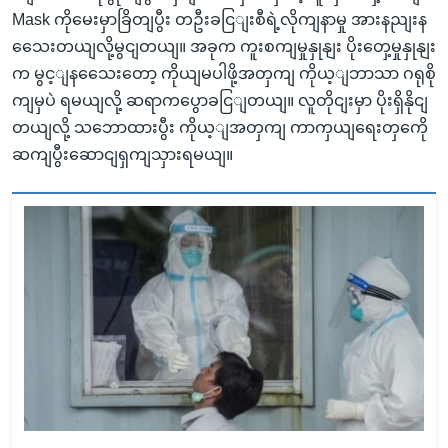
Mask ကိုမေးမှာခြိတျပွီး တဦးခငြျးစီရဲ့လိုကျနာမှု အားနညျးန
သေေးတယျလို့မွငျတယျ။ အခုက ကူးစကျမှုနှုနျး ပိုးတှေ့မှုနှုနျး
က မွင့ျနသေေးတော့ ကိုယျမပါဖို့အတှကျ ကိုယ့ျဘာသာ ဂရုစို
ကျမှပဲ ရမယျလို့ ဆရာကပွောခငြျတယျ။ လူတိုငျးမှာ ပိုးရှိနိုငျ
တယျလို့ သဘောထားပွီး ကိုယ့ျအတှကျ ကာကှယျရေးတှကေို
ဆကျပွီးဆောငျရှကျသှားရမယျ။