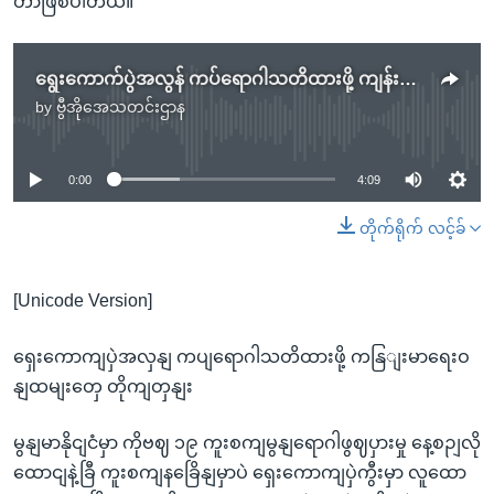
တာဖြစ်ပါတယ်။
ရွေးကောက်ပွဲအလွန် ကပ်ရောဂါသတိထားဖို့ ကျန်းမာရေးဝန်ထမ်းတွေ တိုက်တွန်း
by
ဗွီအိုအေသတင်းဌာန
No media source currently available
0:00
4:09
တိုက်ရိုက် လင့်ခ်
[Unicode Version]
ရှေးကောကျပှဲအလှနျ ကပျရောဂါသတိထားဖို့ ကနြျးမာရေးဝ
နျထမျးတှေ တိုကျတှနျး
မွနျမာနိုငျငံမှာ ကိုဗဈ ၁၉ ကူးစကျမွနျရောဂါဖွဈပှားမှု နေ့စဉျလို
ထောငျနဲ့ခြီ ကူးစကျနခြေိနျမှာပဲ ရှေးကောကျပှဲကွီးမှာ လူထော