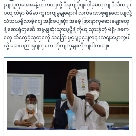
ညျသူတှအေနနေဲ့ တကယျလို့ ဒီရကျပိုငျး ဒါမှမဟုတျ ဒီသီတငျး
ပတျထဲမှာ မိမိမှာ ကူးစကျမွနျရောဂါ လက်ခဏာဖွဈနတေယျလို့
သံသယရှိလာခဲ့ရငျ အနီးစပျဆုံး အခမဲ့ ဖြားနာကုဆေးခနျးတှေ
နဲ့ ဆေးရုံတှဆေီ အမွနျဆုံးသှားပွဖို့နဲ့ ကိုယျသှားခဲ့တဲ့ မဲရုံ- နရော
တှေ ထိတှေ့ခဲ့သူတှကေို သခြော ပှင့ျပှင့ျလငျးလငျးပွောကွပါ
လို့ ဆေးပညာရှငျတှကေ တိုကျတှနျးလိုကျပါတယျ။