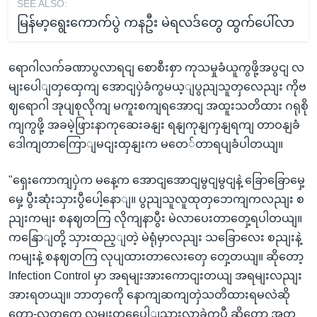
SEE ALSO:
မြန်မာ့ရွေးကောက်ပွဲ ကနဦး မဲရလဒ်တွေ ထွက်ပေါ်လာ
ရောဂါလက်ခဏာပွလာရငျ စောစီးစှာ ကုသမှုခံယူကွဖို့အပွငျ လ
မျးပေါျတှထှေကျ အောငျပှဲခံကွမယ့ျပွညျသူတှလေညျး ကိုဗ
ဈရောဂါ အုပျစုလိုကျ မကူးစကျရအောငျ အထူးသတိထား ဂရုစို
ကျကွဖို့ အခမဲ့ဖြားနာကုဆေးခနျး ရနျကုနျကှနျရကျ တာဝနျခံ
ဒေါကျတာကြောျမငျးထှနျးက မတေ်တာရပျခံပါတယျ။
"ရှေးကောကျပှဲက မနေ့က အောငျအောငျမွငျမွငျနဲ့ ခြောခြောမှေ့
မှေ့ ပွီးဆုံးသှားပွီပေါ့နောျ။ ပွညျသူလူထုတှဘေကျကလညျး စ
ညျးကမျး စနဈတကြ လိုကျနာပွီး မဲလာပေးတာတှေ့ရပါတယျ။
ကနြောျတို့ သှားထည့ျတဲ့ မဲရုံမှာလညျး သခြောလေး စညျးနဲ့
ကမျးနဲ့ စနဈတကြ လုပျထားတာလေးတှေ တှေ့တယျ။ ဆိုတော့
Infection Control မှာ အရမျးအားကောငျးတယျ အရမျးလညျး
အားရတယျ။ ဘာတှကေို နောကျဆကျတှဲသတိထားရမလဲဆို
တော့-လူတှကေ လမျးတှပေေါျသှားလာခဲ့ကွပွီ ဆိုတော့ အတ