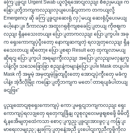
ခကြျခွငျး Urgent Swab ယူလို့ရအောငျလညျး စီစဉျမယျ။ က
နြောျတို့ဘကျကလညျးလုပျပေးနိုငျတာက တကယျလို့
Emergency ဆို ခကြျခွငျးဆေးရုံ လှှဲမယျ ဆေးရုံပို့ပေးမယျ
ပေါ့နောျ။ ဒီကာလမှာ အထူးဂရုစိုကျစခေငြျတယျ ကိုဗဈက
လညျး ရှိနသေေးတယျ။ ပြောျတာကလညျး ပြောျကွပါ။ အခု
က ရှေးကောကျပှဲပွီးတော့ နောကျဆကျတှဲ ရလဒျတှလေညျး ရှိန
သေေးတယျ ဆိုတော့။ ပြောျစရာ Result တှေ ထှကျလာမယျ
ဆိုရငျ ပြောျကွပါ အရမျးကွီးလညျး အပြောျလညျးမလှနျကွ
ပါနဲ့လို့။ သသေခြောခြာ စညျးနဲ့ကမျးနဲ့ပြောျပါ။ Mask တပျပါ။
Mask ကို အမှုမဲ့ အမှတျမဲ့ခြှတျပွီးတော့ အောငျပှဲကွီးတှေ မခံကွ
ပါနဲ့။ အဲ့ဒီလိုမြိုး ကနြောျတို့ဘကျက မတေ်တာရပျခံပါတယျ
ခငျဗြ။"
ပွညျထောငျစုရှေးကောကျပှဲ ကောျမရှငျဘကျကလညျး ရှေး
ကောကျပှဲရလဒျတှေ ရတှေကျခြိနျ လူစုလူဝေးမဖွဈစဖေို့ မိမိတို့
ရဲ့နအေိမျတှထေဲကသာ စောင့ျကွည့ျခွငျးအားဖွင့ျ ကနြျး
မာရေးလမျးညှှနျခကြျတှနေဲ့အညီ ပူးပေါငျးကူညီကွဖို့ကိုလ