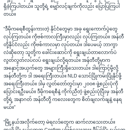
ရှိခဲ့ကြပါတယ်။ သူတို့ရဲ့ မျှော်လင့်ချက်ကိုလည်း ပြောပြကြပါ
တယ်။
“ဒီမိုကရေစီထွန်းကားတဲ့ နိုင်ငံတွေမှာ အခု ရွေးကောက်ပွဲတွေ
လုပ်ကြတယ်။ ကိုဗစ်ကာလကြီးမှာလည်း လုပ်ကြတယ်။ အန်တီ
တို့နိုင်ငံလည်း ကိုဗစ်ကာလမှာ လုပ်တယ်။ ဒါပေမယ့် ဘာကွာ
လဲဆိုတော့ သူတို့က ခေါင်းဆောင်ကို ရွေးချယ်တာလောက်ပဲ
လွတ်လွတ်လပ်လပ် ရွေးချယ်လို့ရတယ်။ အန်တီတို့မှာက
အနှောင့်အယှက်တွေ အများကြီးရှိသေးတယ်။ ဒါကြောင့်မို့လို့
အန်တီတို့က ဒါ အရေးကြီးတယ်။ NLD သောင်ပြိုကမ်းပြိုနိုင်ဖို့
အရေးကြီးတယ်။ ဒါမှ လွှတ်တော်တွင်းမှာ ၂၀၀၈ ဖွဲ့စည်းပုံကို
ပြောင်းရဦးမယ်။ ဒီမိုကရေစီနဲ့ ကိုက်ညီတဲ့ ဖွဲ့စည်းပုံပြီးမှ အန်တီ
တို့ရဲ့ အနာဂတ် အန်တီတို့ ကလေးတွေက စိတ်ချလက်ချနဲ့ နေရ
မယ်။”
“မြို့နယ်အလိုက်တော့ မဲရလဒ်တွေက ဆက်လာသေးတယ်။
တချို့မြို့နယ်တွေက Confirm မဖြစ်သေးဘူး။ ဒီ့ပြင်မြို့နယ်တွေ