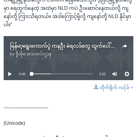
မှာ ရေတွက်နေတဲ့ အထဲမှာ NLD ကပဲ ဦးဆောင်နေတယ်လို့ ကျ
နော်တို့ ကြားသိရတယ်။ အဲဒါကြောင့်မို့လို့ ကျနော်တို့ NLD နိုင်မှာ
ပါ။”
မြန်မာ့ရွေးကောက်ပွဲ ကနဦး မဲရလဒ်တွေ ထွက်ပေါ်လာ
by
ဗွီအိုအေသတင်းဌာန
No media source currently available
0:00
2:52
တိုက်ရိုက် လင့်ခ်
-----------------------------
(Unicode)