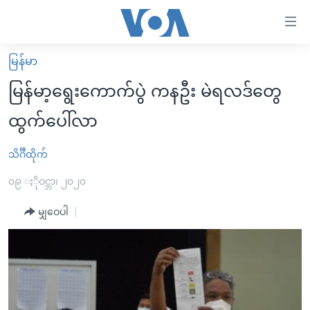
သုံး
ရ
လွယ်ကူ
မြန်မာ
မူလစာမျက်နှာ
စေ
မြန်မာ့ရွေးကောက်ပွဲ ကနဦး မဲရလဒ်တွေ
မြန်မာ
သည့်
ထွက်ပေါ်လာ
ကမ္ဘာ့သတင်းများ
Link
ဗွီဒီယို
နိုင်ငံတကာ
သိင်္ဂီထိုက်
များ
သတင်းလွတ်လပ်ခွင့်
အမေရိကန်
၀၉ ႏိုဝင္ဘာ၊ ၂၀၂၀
ပင်မ
ရပ်ဝန်းတခု လမ်းတခု အလွန်
တရုတ်
အကြောင်းအရာ
မျှဝေပါ
သို့
အင်္ဂလိပ်စာလေ့လာမယ်
အစ္စရေး-ပါလက်စတိုင်း
ကျော်
အပတ်စဉ်ကဏ္ဍများ
အမေရိကန်သုံးအီဒီယံ
ကြည့်
ရေဒီယိုနှင့်ရုပ်သံ အချက်အလက်များ
မကြေးမုံရဲ့ အင်္ဂလိပ်စာ
ရေဒီယို
ရန်
ပင်မ
ရေဒီယို/တီဗွီအစီအစဉ်
ရုပ်ရှင်ထဲက အင်္ဂလိပ်စာ
တီဗွီ