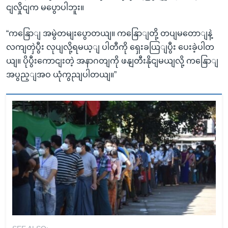
ငျလှိုငျက မပွောပါဘူး။
“ကနြောျ အမွဲတမျးပွောတယျ။ ကနြောျတို့ တပျမတောျနဲ့
လကျတှဲပွီး လုပျလို့ရမယ့ျ ပါတီကို ရှေးခယြျပွီး ပေးခဲ့ပါတ
ယျ။ ပိုပွီးကောငျးတဲ့ အနာဂတျကို ဖနျတီးနိုငျမယျလို့ ကနြောျ
အပွည့ျအဝ ယုံကွညျပါတယျ။”