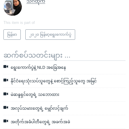
သိင်္ဂီထိုက်
This item is part of
မြန်မာ
၂၀၂၀ မြန်မာ့ရွေးကောက်ပွဲ
ဆက်စပ်သတင်းများ ...
ရွေးကောက်ပွဲနဲ့ NLD အခြေအနေ
နိုင်ငံရေးသုံးသပ်သူတွေနဲ့ စောင့်ကြည့်သူတွေ အမြင်
မဲဆန္ဒရှင်တွေရဲ့ သဘောထား
အလုပ်သမားတွေရဲ့ မျှော်လင့်ချက်
အတိုက်အခံပါတီတွေရဲ့ အခက်အခဲ