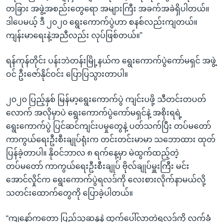
တခြား အဖွဲ့အစည်းတွေရော အများကြီး အခက်အခဲရှိပါတယ်။
ဒါပေမယ့် ဒီ ၂၀၂၀ ရွေးကောက်ပွဲဟာ စနစ်လည်းကျတယ်။
ကျန်းမာရေးနဲ့အညီလည်း လုပ်ဖြစ်တယ်။”
ရန်ကုန်တိုင်း ပန်းဘဲတန်းမြို့နယ်က ရွေးကောက်ပွဲကော်မရှင် အဖွဲ့
ဝင် ဦးဇော်နိုင်ဝင်း ပြောပြသွားတာပါ။
၂၀၂၀ ပြည့်နှစ် မြန်မာ့ရွေးကောက်ပွဲ ကျင်းပဖို့ သီတင်းတပတ်
လောက် အလိုမှာပဲ ရွေးကောက်ပွဲကော်မရှင်နဲ့ အစိုးရရဲ့
ရွေးကောက်ပွဲ ပြင်ဆင်ကျင်းပမှုတွေနဲ့ ပတ်သက်ပြီး တပ်မတော်
ကာကွယ်ရေးဦးစီးချုပ်ရုံးက တင်းတင်းမာမာ သဘောထား ထုတ်
ပြန်ခဲ့တာပါ။ နိုဝင်ဘာလ ၈ ရက်နေ့မှာ မဲထွက်ထည့်တဲ့
တပ်မတော် ကာကွယ်ရေးဦးစီးချုပ် ဗိုလ်ချုပ်မှူးကြီး မင်း
အောင်လှိုင်က ရွေးကောက်ပွဲရလဒ်ကို လေးစားလိုက်နာမယ်လို့
သတင်းထောက်တွေကို ပြောခဲ့ပါတယ်။
“ကျနော်ကတော့ ပြည်သူ့ဆန္ဒနဲ့ ထွက်ပေါ်လာတဲ့ရလဒ်ကို လက်ခံ