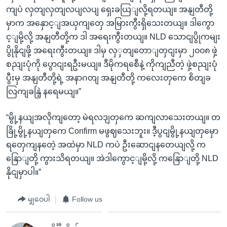
ကျပဲ လှတျလှတျလပျလပျ ရှေးခယြျလို့ရတယျ။ အနျတီတို့
မှာက အနှောင့ျအယှကျတှေ အမြားကွီးရှိသေးတယျ။ ဒါကွော
င့ျမို့လို့ အနျတီတို့က ဒါ အရေးကွီးတယျ။ NLD သောငျပွိုကမျး
ပွိုနိုငျဖို့ အရေးကွီးတယျ။ ဒါမှ လှှတျတောျတှငျးမှာ ၂၀၀၈ ဖှဲ့
စညျးပုံကို ပွောငျးရဦးမယျ။ ဒီမိုကရစေီနဲ့ ကိုကျညီတဲ့ ဖှဲ့စညျးပုံ
ပွီးမှ အနျတီတို့ရဲ့ အနာဂတျ အနျတီတို့ ကလေးတှကေ စိတျခ
လြကျခနြဲ့ နရေမယျ။”
“မွို့နယျအလိုကျတော့ မဲရလဒျတှကေ ဆကျလာသေးတယျ။ တ
ခြို့မွို့နယျတှကေ Confirm မဖွဈသေးဘူး။ ဒီ့ပွငျမွို့နယျတှမှော
ရတှေကျနတေဲ့ အထဲမှာ NLD ကပဲ ဦးဆောငျနတေယျလို့ က
နြောျတို့ ကွားသိရတယျ။ အဲဒါကွောင့ျမို့လို့ ကနြောျတို့ NLD
နိုငျမှာပါ။”
မျှဝေပါ
Follow us