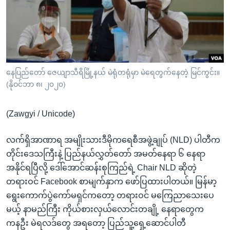
အ
သုတပဒေသာ အင်္ဂလိပ်စာ
ညွန်း
Learning English
စာမျက်နှာ
သို့
ဗွီအိုအေ လူမှုကွန်ယက်များ
ကျော်
ကြည့်
နေပြည်တော် ဇေယျာသီရိမြို့နယ် မဲရုံတရုံမှာ မဲရေတွက်နေတဲ့ မြင်ကွင်း။
(နိုဝင်ဘာ ၈၊ ၂၀၂၀)
ရန်
ဘာသာစကားများ
ရှာဖွေ
(Zawgyi / Unicode)
ရန်
နေရာ
လက်ရှိအာဏာရ အမျိုးသားဒီမိုကရေစီအဖွဲ့ချုပ် (NLD) ပါတီက
သို့
တိုင်းဒေသကြီးနဲ့ ပြည်နယ်လွှတ်တော် အမတ်နေရာ ၆ နေရာ
ကျော်
အနိုင်ရပြီလို့ ဒေါ်အောင်ဆန်းစုကြည်ရဲ့ Chair NLD ဆိုတဲ့
ရန်
တရားဝင် Facebook စာမျက်နှာက ဖော်ပြထားပါတယ်။ မြန်မာ့
ရွေးကောက်ပွဲကော်မရှင်ကတော့ တရားဝင် မကြေညာသေးပေ
မယ့် နာမည်ကြီး ကိုယ်စားလှယ်လောင်းတချို့ နေရာတွေက
ကနဦး မဲရလဒ်တွေ အရတော့ ပြည်သူ့ရှေ့ဆောင်ပါတီ