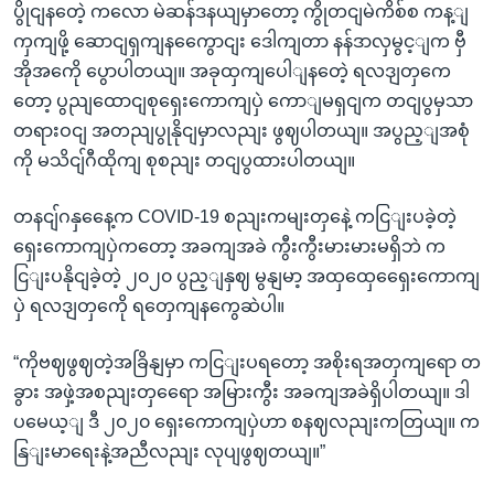
ပွိုငျနတေဲ့ ကလော မဲဆန်ဒနယျမှာတော့ ကွိုတငျမဲကိစ်စ ကန့ျ
ကှကျဖို့ ဆောငျရှကျနကွေောငျး ဒေါကျတာ နန်ဒာလှမွင့ျက ဗှီ
အိုအကေို ပွောပါတယျ။ အခုထှကျပေါျနတေဲ့ ရလဒျတှကေ
တော့ ပွညျထောငျစုရှေးကောကျပှဲ ကောျမရှငျက တငျပွမှသာ
တရားဝငျ အတညျပွုနိုငျမှာလညျး ဖွဈပါတယျ။ အပွည့ျအစုံ
ကို မသိငျ်ဂီထိုကျ စုစညျး တငျပွထားပါတယျ။
တနငျ်ဂနှနေေ့က COVID-19 စညျးကမျးတှနေဲ့ ကငြျးပခဲ့တဲ့
ရှေးကောကျပှဲကတော့ အခကျအခဲ ကွီးကွီးမားမားမရှိဘဲ က
ငြျးပနိုငျခဲ့တဲ့ ၂၀၂၀ ပွည့ျနှဈ မွနျမာ့ အထှထှေရှေေးကောကျ
ပှဲ ရလဒျတှကေို ရတှေကျနကွေဆဲပါ။
“ကိုဗဈဖွဈတဲ့အခြိနျမှာ ကငြျးပရတော့ အစိုးရအတှကျရော တ
ခွား အဖှဲ့အစညျးတှရေော အမြားကွီး အခကျအခဲရှိပါတယျ။ ဒါ
ပမေယ့ျ ဒီ ၂၀၂၀ ရှေးကောကျပှဲဟာ စနဈလညျးကတြယျ။ က
နြျးမာရေးနဲ့အညီလညျး လုပျဖွဈတယျ။”