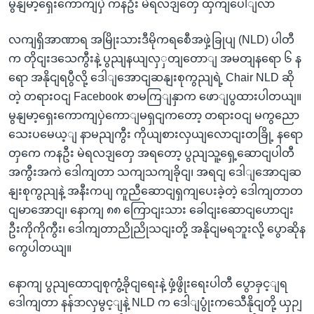
မွနျမာ့ရှေးကောကျပှဲ ကနဦး မဲရလဒျတှေ ထှကျပေါျလာ
လကျရှိအာဏာရ အမြိုးသားဒီမိုကရစေီအဖှဲ့ခြုပျ (NLD) ပါတီ
က တိုငျးဒသေကွီးနဲ့ ပွညျနယျလှှတျတောျ အမတျနရော ၆ န
ရော အနိုငျရပွီလို့ ဒေါျအောငျဆနျးစုကွညျရဲ့ Chair NLD ဆို
တဲ့ တရားဝငျ Facebook စာမကြျနှာက ဖောျပွထားပါတယျ။
မွနျမာ့ရှေးကောကျပှဲကောျမရှငျကတော့ တရားဝငျ မကွညော
သေးပမေယ့ျ နာမညျကွီး ကိုယျစားလှယျလောငျးတခြို့ နရော
တှကေ ကနဦး မဲရလဒျတှေ အရတော့ ပွညျသူ့ရှေ့ဆောငျပါတီ
အကွီးအကဲ ဒေါကျတာ သကျသကျခိုငျ၊ အရငျ ဒေါျအောငျဆ
နျးစုကွညျနဲ့ အနီးကပျ ကူညီဆောငျရှကျပေးခဲ့တဲ့ ဒေါကျတာတ
ငျမာအောငျ၊ နောကျ ၈၈ ကြောငျးသား ခေါငျးဆောငျဟောငျး
ဦးကိုကိုကွီး၊ ဒေါကျတာညိုညိုသငျးတို့ အနိုငျမရဘူးလို့ ပွောဆိုန
ကွေပါတယျ။
နောကျ ပွညျထောငျစုကွံ့ခိုငျရေးနဲ့ ဖှံ့ဖွိုးရေးပါတီ ပွောခှင့ျရ
ဒေါကျတာ နန်ဒာလှမွင့ျနဲ့ NLD က ဒေါျပွုံးကသေီနိုငျတို့ ယှဉျ