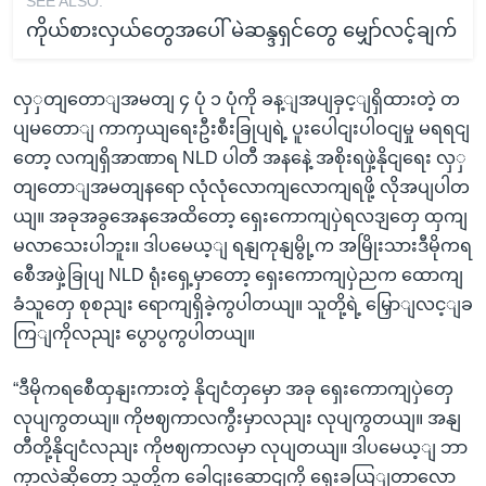
SEE ALSO:
ကိုယ်စားလှယ်တွေအပေါ် မဲဆန္ဒရှင်တွေ မျှော်လင့်ချက်
လှှတျတောျအမတျ ၄ ပုံ ၁ ပုံကို ခန့ျအပျခှင့ျရှိထားတဲ့ တ
ပျမတောျ ကာကှယျရေးဦးစီးခြုပျရဲ့ ပူးပေါငျးပါဝငျမှု မရရငျ
တော့ လကျရှိအာဏာရ NLD ပါတီ အနနေဲ့ အစိုးရဖှဲ့နိုငျရေး လှှ
တျတောျအမတျနရော လုံလုံလောကျလောကျရဖို့ လိုအပျပါတ
ယျ။ အခုအခွအေနအေထိတော့ ရှေးကောကျပှဲရလဒျတှေ ထှကျ
မလာသေးပါဘူး။ ဒါပမေယ့ျ ရနျကုနျမွို့က အမြိုးသားဒီမိုကရ
စေီအဖှဲ့ခြုပျ NLD ရုံးရှေ့မှာတော့ ရှေးကောကျပှဲညက ထောကျ
ခံသူတှေ စုစညျး ရောကျရှိခဲ့ကွပါတယျ။ သူတို့ရဲ့ မြှောျလင့ျခ
ကြျကိုလညျး ပွောပွကွပါတယျ။
“ဒီမိုကရစေီထှနျးကားတဲ့ နိုငျငံတှမှော အခု ရှေးကောကျပှဲတှေ
လုပျကွတယျ။ ကိုဗဈကာလကွီးမှာလညျး လုပျကွတယျ။ အနျ
တီတို့နိုငျငံလညျး ကိုဗဈကာလမှာ လုပျတယျ။ ဒါပမေယ့ျ ဘာ
ကှာလဲဆိုတော့ သူတို့က ခေါငျးဆောငျကို ရှေးခယြျတာလော