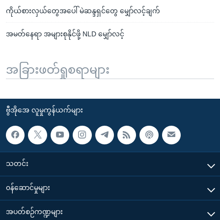
ကိုယ်စားလှယ်တွေအပေါ် မဲဆန္ဒရှင်တွေ မျှော်လင့်ချက်
အမတ်နေရာ အများစုနိုင်ဖို့ NLD မျှော်လင့်
အခြားဖတ်ရှုစရာများ
ဗွီအိုအေ လူမှုကွန်ယက်များ
သတင်း
၀န်ဆောင်မှုများ
အပတ်စဉ်ကဏ္ဍများ