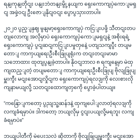
ရနျကုနျတိုငျး ပနျးဘဲတနျးမွို့နယျက ရှေးကောကျပှဲကောျမရှ
ငျ အဖှဲ့ဝငျ ဦးဇောျနိုငျဝငျး ပွောပွသှားတာပါ။
၂၀၂၀ ပွည့ျနှဈ မွနျမာ့ရှေးကောကျပှဲ ကငြျးပဖို့ သီတငျးတပ
တျလောကျ အလိုမှာပဲ ရှေးကောကျပှဲကောျမရှငျနဲ့ အစိုးရရဲ့
ရှေးကောကျပှဲ ပွငျဆငျကငြျးပမှုတှနေဲ့ ပတျသကျပွီး တပျမ
တောျ ကာကှယျရေးဦးစီးခြုပျရုံးက တငျးတငျးမာမာ
သဘောထား ထုတျပွနျခဲ့တာပါ။ နိုဝငျဘာလ ၈ ရကျနေ့မှာ မဲထှ
ကျထည့ျတဲ့ တပျမတောျ ကာကှယျရေးဦးစီးခြုပျ ဗိုလျခြုပျ
မှူးကွီး မငျးအောငျလှိုငျက ရှေးကောကျပှဲရလဒျကို လေးစားလို
ကျနာမယျလို့ သတငျးထောကျတှကေို ပွောခဲ့ပါတယျ။
“ကနြောျကတော့ ပွညျသူ့ဆန်ဒနဲ့ ထှကျပေါျလာတဲ့ရလဒျကို
လကျခံရမှာပဲ။ ဒါကတော့ ဘယျလိုမှ ငွငျးပယျလို့မရဘူး လကျ
ခံရမှာပဲ။”
ဘယျပါတီကို မဲပေးသလဲ ဆိုတာကို ဗိုလျခြုပျမှူးကွီး မငျးအော