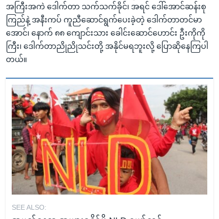
အကြီးအကဲ ဒေါက်တာ သက်သက်ခိုင်၊ အရင် ဒေါ်အောင်ဆန်းစု
ကြည်နဲ့ အနီးကပ် ကူညီဆောင်ရွက်ပေးခဲ့တဲ့ ဒေါက်တာတင်မာ
အောင်၊ နောက် ၈၈ ကျောင်းသား ခေါင်းဆောင်ဟောင်း ဦးကိုကို
ကြီး၊ ဒေါက်တာညိုညိုသင်းတို့ အနိုင်မရဘူးလို့ ပြောဆိုနေကြပါ
တယ်။
SEE ALSO: