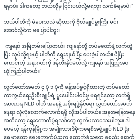
ရမှာပဲ။ ဒါကတော့ ဘယ်လိုမှ ငြင်းပယ်လို့မရဘူး လက်ခံရမှာပဲ။”
ဘယ်ပါတီကို မဲပေးသလဲ ဆိုတာကို ဗိုလ်ချုပ်မှူးကြီး မင်း
အောင်လှိုင်က မပြောပါဘူး။
“ကျနော် အမြဲတမ်းပြောတယ်။ ကျနော်တို့ တပ်မတော်နဲ့ လက်တွဲ
ပြီး လုပ်လို့ရမယ့် ပါတီကို ရွေးချယ်ပြီး ပေးခဲ့ပါတယ်။ ပိုပြီး
ကောင်းတဲ့ အနာဂတ်ကို ဖန်တီးနိုင်မယ်လို့ ကျနော် အပြည့်အဝ
ယုံကြည်ပါတယ်။”
လွှတ်တော်အမတ် ၄ ပုံ ၁ ပုံကို ခန့်အပ်ခွင့်ရှိထားတဲ့ တပ်မတော်
ကာကွယ်ရေးဦးစီးချုပ်ရဲ့ ပူးပေါင်းပါဝင်မှု မရရင်တော့ လက်ရှိ
အာဏာရ NLD ပါတီ အနေနဲ့ အစိုးရဖွဲ့နိုင်ရေး လွှတ်တော်အမတ်
နေရာ လုံလုံလောက်လောက်ရဖို့ လိုအပ်ပါတယ်။ အခုအခြေအနေ
အထိတော့ ရွေးကောက်ပွဲရလဒ်တွေ ထွက်မလာသေးပါဘူး။ ဒါ
ပေမယ့် ရန်ကုန်မြို့က အမျိုးသားဒီမိုကရေစီအဖွဲ့ချုပ် NLD ရုံး
ရှေ့မှာတော့ ရွေးကောက်ပွဲညက ထောက်ခံသူတွေ စုစည်း ရောက်