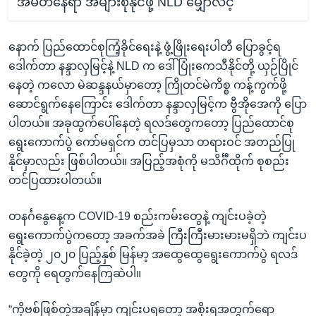
အမတ်နေရာ အများစုနိုင်ဖို့ NLD မျှော်လင့်
နောက် ပြည်ထောင်စုကြံ့ခိုင်ရေးနဲ့ ဖွံ့ဖြိုးရေးပါတီ ပြောခွင့်ရ
ဒေါက်တာ နန္ဒာလှမြင့်နဲ့ NLD က ဒေါ်ပြုံးကေသီနိုင်တို့ ယှဉ်ပြိုင်
နေတဲ့ ကလော မဲဆန္ဒနယ်မှာတော့ ကြိုတင်မဲကိစ္စ ကန့်ကွက်ဖို့
ဆောင်ရွက်နေကြောင်း ဒေါက်တာ နန္ဒာလှမြင့်က ဗွီအိုအေကို ပြော
ပါတယ်။ အခုထွက်ပေါ်နေတဲ့ ရလဒ်တွေကတော့ ပြည်ထောင်စု
ရွေးကောက်ပွဲ ကော်မရှင်က တင်ပြမှသာ တရားဝင် အတည်ပြု
နိုင်မှာလည်း ဖြစ်ပါတယ်။ အပြည့်အစုံကို မသိင်္ဂီထိုက် စုစည်း
တင်ပြထားပါတယ်။
တနင်္ဂနွေနေ့က COVID-19 စည်းကမ်းတွေနဲ့ ကျင်းပခဲ့တဲ့
ရွေးကောက်ပွဲကတော့ အခက်အခဲ ကြီးကြီးမားမားမရှိဘဲ ကျင်းပ
နိုင်ခဲ့တဲ့ ၂၀၂၀ ပြည့်နှစ် မြန်မာ့ အထွေထွေရွေးကောက်ပွဲ ရလဒ်
တွေကို ရေတွက်နေကြဆဲပါ။
“ကိုဗစ်ဖြစ်တဲ့အချိန်မှာ ကျင်းပရတော့ အစိုးရအတွက်ရော