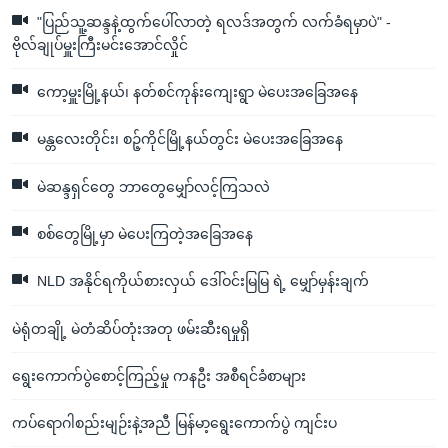
"ပြည်သူ့ဆန္ဒနဲ့ထွက်ပေါ်လာတဲ့ ရလဒ်အတွက် လက်ခံရမှာပဲ" -
ဗိုလ်ချုပ်မှူးကြီးမင်းအောင်လှိုင်
ကော့မှူးမြို့နယ်၊ နတ်စင်ကုန်းကျေးရွာ မဲပေးအခြေအနေ
မန္တလေးတိုင်း၊ စဉ့်ကိုင်မြို့နယ်တွင်း မဲပေးအခြေအနေ
မဲဆန္ဒရှင်တွေ ဘာတွေမျှော်လင့်ကြသလဲ
စစ်တွေမြို့မှာ မဲပေးကြတဲ့အခြေအနေ
NLD အနိုင်ရကိုယ်စားလှယ် ဒေါ်ဝင်းမြမြ ရဲ့ မျှော်မှန်းချက်
မဲရုံတချို့ မဲတံဆိပ်တုံးအတု ဖမ်းဆီးရမှုရှိ
ရွေးကောက်ပွဲစောင့်ကြည့်မှု ကနဦး အစီရင်ခံစာများ
ကပ်ရောဂါစည်းမျဉ်းနဲ့အညီ မြန်မာ့ရွေးကောက်ပွဲ ကျင်းပ