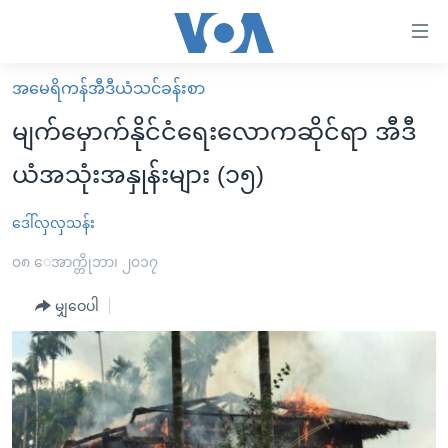
သုံး
ရ
လွယ်ကူ
အမေရိကန်အီဒီယံသင်ခန်းစာ
မူလစာမျက်နှာ
စေ
မျက်မှောက်နိုင်ငံရေးလောကဆိုင်ရာ အီဒီ
မြန်မာ
သည့်
ယံအသုံးအနှုန်းများ (၁၅)
ကမ္ဘာ့သတင်းများ
Link
ဗွီဒီယို
နိုင်ငံတကာ
ဒေါ်လှလှသန်း
များ
သတင်းလွတ်လပ်ခွင့်
အမေရိကန်
၀၈ ေအာက္တိုဘာ၊ ၂၀၁၇
ပင်မ
ရပ်ဝန်းတခု လမ်းတခု အလွန်
တရုတ်
အကြောင်းအရာ
မျှဝေပါ
သို့
အင်္ဂလိပ်စာလေ့လာမယ်
အစ္စရေး-ပါလက်စတိုင်း
ကျော်
အပတ်စဉ်ကဏ္ဍများ
အမေရိကန်သုံးအီဒီယံ
ကြည့်
ရေဒီယိုနှင့်ရုပ်သံ အချက်အလက်များ
မကြေးမုံရဲ့ အင်္ဂလိပ်စာ
ရေဒီယို
ရန်
ပင်မ
ရေဒီယို/တီဗွီအစီအစဉ်
ရုပ်ရှင်ထဲက အင်္ဂလိပ်စာ
တီဗွီ