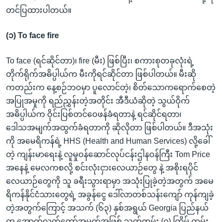
တင်ပြထားပါတယ်။
(၁) To face fire
To face (ရင်ဆိုင်တာ)၊ fire (မီး) ဖြစ်ပြီး၊ စကားစုတခုလုံးရဲ့
တိုက်ရိုက်အဓိပ္ပါယ်က မီးကိုရင်ဆိုင်တာ ဖြစ်ပါတယ်။ မီးဆို
ကတည်းက နေ့စဉ်ဘဝမှာ ပူလောင်တဲ့၊ စိတ်သောကရောက်စေတဲ့
အပြုအမှုကို ရည်ညွှန်းတဲ့အတိုင်း အီဒီယံဆိုတဲ့ သွယ်ဝိုက်
အဓိပ္ပါယ်က ဝိုင်းပြစ်တင်ဝေဖန်ခံရတာနဲ့ ရင်ဆိုင်ရတာ၊
ဒေါသအမျက်အထွက်ခံရတာကို ဆိုလိုတာ ဖြစ်ပါတယ်။ ဒီအသုံး
ကို အမေရိကန်ရဲ့ HHS (Health and Human Services) လို့ခေါ်
တဲ့ ကျန်းမာရေးနဲ့ လူမှုဝန်ဆောင်လုပ်ငန်းဌါနဝန်ကြီး Tom Price
အနေနဲ့ မေလကစလို့ စင်းလုံးငှားလေယာဉ်တွေ နဲ့ အစိုးရပိုင်
လေယာဉ်တွေကို သူ ခရီးသွားရာမှာ အသုံးပြုခဲ့တဲ့အတွက် အမေ
ရိကန်နိုင်ငံသားတွေရဲ့ အခွန်ငွေ ဒေါ်လာတစ်သန်းကျော် ကုန်ကျခဲ့
တဲ့အတွက်ကြောင့် အသက် (၆၃) နှစ်အရွယ် Georgia ပြည်နယ်
က အောက်လွှတ်တော်အမတ်အဖြစ် သက်တမ်း (၇) ကြိမ် ထမ်း