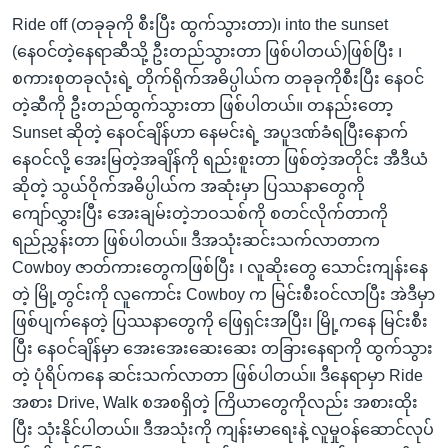
Ride off (တခုခုကို စီးပြီး ထွက်သွားတာ)၊ into the sunset
(နေဝင်တဲ့နေရာဆီသို့ ဦးတည်သွားတာ ဖြစ်ပါတယ်)ဖြစ်ပြီး ၊
စကားစုတခုလုံးရဲ့ တိုက်ရိုက်အဓိပ္ပါယ်က တခုခုကိုစီးပြီး နေဝင်
တဲ့ဆီကို ဦးတည်ထွက်သွားတာ ဖြစ်ပါတယ်။ တနည်းတော့
Sunset ဆိုတဲ့ နေဝင်ချိန်ဟာ နေမင်းရဲ့ အပူဒဏ်ခံရပြီးနောက်
နေဝင်လို့ အေးမြတဲ့အချိန်ကို ရည်းစူးတာ ဖြစ်တဲ့အတိုင်း အီဒီယံ
ဆိုတဲ့ သွယ်ဝိုက်အဓိပ္ပါယ်က အဆုံးမှာ ပြဿနာတွေကို
ကျော်လွှားပြီး အေးချမ်းတဲ့ဘဝသစ်ကို စတင်လိုက်တာကို
ရည်ညွှန်းတာ ဖြစ်ပါတယ်။ ဒီအသုံးဆင်းသက်လာတာက
Cowboy ဇာတ်ကားတွေကဖြစ်ပြီး ၊ လူဆိုးတွေ သောင်းကျန်းနေ
တဲ့ မြို့တွင်းကို လူကောင်း Cowboy က မြင်းစီးဝင်လာပြီး အဲဒီမှာ
ဖြစ်ပျက်နေတဲ့ ပြဿနာတွေကို ဖြေရှင်းအပြီး၊ မြို့ကနေ မြင်းစီး
ပြီး နေဝင်ချိန်မှာ အေးအေးဆေးဆေး တခြားနေရာကို ထွက်သွား
တဲ့ ပုံရိပ်ကနေ ဆင်းသက်လာတာ ဖြစ်ပါတယ်။ ဒီနေရာမှာ Ride
အစား Drive, Walk စအစရှိတဲ့ ကြိယာတွေကိုလည်း အစားထိုး
ပြီး သုံးနိုင်ပါတယ်။ ဒီအသုံးကို ကျန်းမာရေးနဲ့ လူမှုဝန်ဆောင်လုပ်