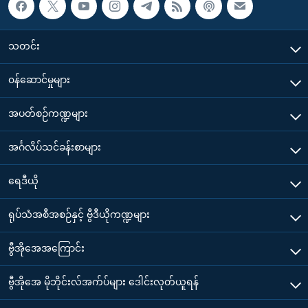
သတင်း
၀န်ဆောင်မှုများ
အပတ်စဉ်ကဏ္ဍများ
အင်္ဂလိပ်သင်ခန်းစာများ
ရေဒီယို
ရုပ်သံအစီအစဉ်နှင့် ဗွီဒီယိုကဏ္ဍများ
ဗွီအိုအေအကြောင်း
ဗွီအိုအေ မိုဘိုင်းလ်အက်ပ်များ ဒေါင်းလုတ်ယူရန်