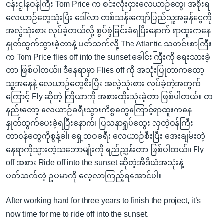
ငန်းဌါနဝန်ကြီး Tom Price က စင်းလုံးငှားလေယာဉ်တွေ၊ အစိုးရ
လေယာဉ်တွေသုံးပြီး ဒေါ်လာ တစ်သန်းကျော်ပြည်သူ့အခွန်ငွေကို
အလွဲသုံးစား လုပ်ခဲ့တယ်လို့ စွပ်စွဲခြင်းခံရပြီးနောက် ရာထူးကနေ
နှုတ်ထွက်သွားခဲ့တာနဲ့ ပတ်သက်လို့ The Atlantic သတင်းစာကြီး
က Tom Price flies off into the sunset ခေါင်းကြီးကို ရေးသားခဲ့
တာ ဖြစ်ပါတယ်။ ဒီနေရာမှာ Flies off ကို အသုံးပြုတာကတော့
သူ့အနေနဲ့ လေယာဉ်တွေစီးပြီး အလွဲသုံးစား လုပ်ခဲ့တဲ့အတွက်
ကြောင့် Fly ဆိုတဲ့ ကြိယာကို အစားထိုးသုံးခဲ့တာ ဖြစ်ပါတယ်။ တ
နည်းတော့ လေယာဉ်ခရီးသွားကိစ္စတွေကြောင့်ရာထူးကနေ
နှုတ်ထွက်ပေးခဲ့ရပြီးနောက်၊ ပြသနာရှုပ်ထွေး လှတဲ့ဝန်ကြီး
တာဝန်တွေကိုစွန့်ခါ၊ ရှေ့ဘဝခရီး လေယာဉ်စီးပြီး အေးချမ်းတဲ့
နေရာကိုသွားတဲ့သဘောမျိုးကို ရည်ညွှန်းတာ ဖြစ်ပါတယ်။ Fly
off အစား Ride off into the sunset ဆိုတဲ့အီဒီယံအသုံးနဲ့
ပတ်သက်တဲ့ ဥပမာကို လေ့လာကြည့်ရအောင်ပါ။
After working hard for three years to finish the project, it’s
now time for me to ride off into the sunset.