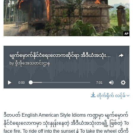
အ
သုတပဒေသာ အင်္ဂလိပ်စာ
ညွန်း
Learning English
စာမျက်နှာ
သို့
ဗွီအိုအေ လူမှုကွန်ယက်များ
ကျော်
ကြည့်
ရန်
ဘာသာစကားများ
မျက်မှောက်နိုင်ငံရေးလောကဆိုင်ရာ အီဒီယံအသုံးအနှုန်းများ (၁၅)
ရှာဖွေ
by
ဗွီအိုအေသတင်းဌာန
ရန်
No media source currently available
နေရာ
သို့
0:00
7:01
ကျော်
တိုက်ရိုက် လင့်ခ်
ရန်
ဒီတပတ် English American Style Idioms ကဏ္ဍမှာ မျက်မှောက်
နိုင်ငံရေးလောကမှာ သုံးနှုန်းနေတဲ့ အီဒီယံအသုံးတချို့ ဖြစ်တဲ့ To
face fire, To ride off into the sunset နဲ့ To take the wheel တို့ကို