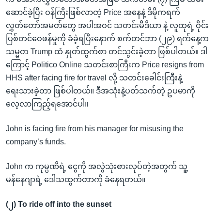
ဆောင်ခဲ့ပြီး ဝန်ကြီးဖြစ်လာတဲ့ Price အနေနဲ့ ဒီမိုကရက်
လွှတ်တော်အမတ်တွေ အပါအဝင် သတင်းမီဒီယာ နဲ့ လူထုရဲ့ ဝိုင်း
ပြစ်တင်ဝေဖန်မှုကို ခံခဲ့ရပြီးနောက် စက်တင်ဘာ (၂၉) ရက်နေ့က
သမ္မတ Trump ထံ နှုတ်ထွက်စာ တင်သွင်းခဲ့တာ ဖြစ်ပါတယ်။ ဒါ
ကြောင့် Politico Online သတင်းစာကြီးက Price resigns from
HHS after facing fire for travel လို့ သတင်းခေါင်းကြီးနဲ့
ရေးသားခဲ့တာ ဖြစ်ပါတယ်။ ဒီအသုံးနဲ့ပတ်သက်တဲ့ ဥပမာကို
လေ့လာကြည့်ရအောင်ပါ။
John is facing fire from his manager for misusing the
company’s funds.
John က ကုမ္ပဏီရဲ့ ငွေကို အလွဲသုံးစားလုပ်တဲ့အတွက် သူ့
မန်နေဂျာရဲ့ ဒေါသထွက်တာကို ခံနေရတယ်။
(၂) To ride off into the sunset