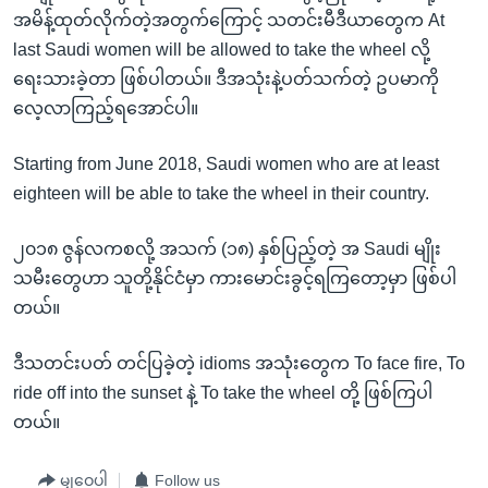
အမိန့်ထုတ်လိုက်တဲ့အတွက်ကြောင့် သတင်းမီဒီယာတွေက At
last Saudi women will be allowed to take the wheel လို့
ရေးသားခဲ့တာ ဖြစ်ပါတယ်။ ဒီအသုံးနဲ့ပတ်သက်တဲ့ ဥပမာကို
လေ့လာကြည့်ရအောင်ပါ။
Starting from June 2018, Saudi women who are at least
eighteen will be able to take the wheel in their country.
၂၀၁၈ ဇွန်လကစလို့ အသက် (၁၈) နှစ်ပြည့်တဲ့ အ Saudi မျိုး
သမီးတွေဟာ သူတို့နိုင်ငံမှာ ကားမောင်းခွင့်ရကြတော့မှာ ဖြစ်ပါ
တယ်။
ဒီသတင်းပတ် တင်ပြခဲ့တဲ့ idioms အသုံးတွေက To face fire, To
ride off into the sunset နဲ့ To take the wheel တို့ ဖြစ်ကြပါ
တယ်။
မျှဝေပါ
Follow us