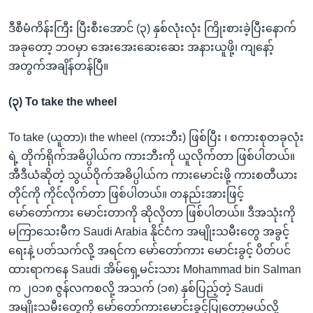
ဒီစီမံကိန်းကြီး ပြီးစီးအောင် (၃) နှစ်လုံးလုံး ကြိုးစားခဲ့ပြီးနောက်
အခုတော့ ဘဝမှာ အေးအေးဆေးဆေး အနားယူဖို့၊ ကျနော့်
အတွက်အချိန်တန်ပြီ။
(၃) To take the wheel
To take (ယူတာ)၊ the wheel (ကားဘီး) ဖြစ်ပြီး ၊ စကားစုတခုလုံး
ရဲ့ တိုက်ရိုက်အဓိပ္ပါယ်က ကားဘီးကို ယူလိုက်တာ ဖြစ်ပါတယ်။
အီဒီယံဆိုတဲ့ သွယ်ဝိုက်အဓိပ္ပါယ်က ကားမောင်းဖို့ ကားစတီယား
တိုင်ကို ကိုင်လိုက်တာ ဖြစ်ပါတယ်။ တနည်းအားဖြင့်
မော်တော်ကား မောင်းတာကို ဆိုလိုတာ ဖြစ်ပါတယ်။ ဒီအသုံးကို
မကြာသေးမီက Saudi Arabia နိုင်ငံက အမျိုးသမီးတွေ အခွင့်
ရေးနဲ့ ပတ်သက်လို့ အရင်က မော်တော်ကား မောင်းခွင့် ပိတ်ပင်
ထားရာကနေ Saudi အိမ်ရှေ့မင်းသား Mohammad bin Salman
က ၂၀၁၈ ဇွန်လကစလို့ အသက် (၁၈) နှစ်ပြည့်တဲ့ Saudi
အမျိုးသမီးတွေကို မော်တော်ကားမောင်းခွင့်ပြုတော့မယ်လို့