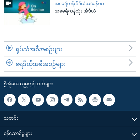
အမေရိကန်အီဒီယံသင်ခန်းစာ
အမေရိကန်သုံး အီဒီယံ
ရုပ်သံအစီအစဉ်များ
ရေဒီယိုအစီအစဉ်များ
ဗွီအိုအေ လူမှုကွန်ယက်များ
သတင်း
၀န်ဆောင်မှုများ