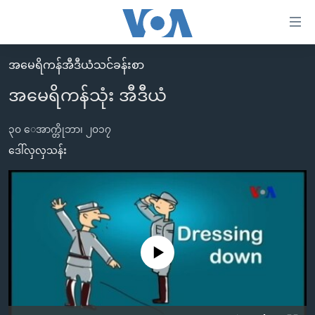
သုံး
ရ
လွယ်ကူ
အမေရိကန်အီဒီယံသင်ခန်းစာ
မူလစာမျက်နှာ
စေ
အမေရိကန်သုံး အီဒီယံ
မြန်မာ
သည့်
ကမ္ဘာ့သတင်းများ
၃၀ ေအာက္တိုဘာ၊ ၂၀၁၇
Link
ဗွီဒီယို
နိုင်ငံတကာ
ဒေါ်လှလှသန်း
များ
သတင်းလွတ်လပ်ခွင့်
အမေရိကန်
ပင်မ
ရပ်ဝန်းတခု လမ်းတခု အလွန်
တရုတ်
အကြောင်းအရာ
သို့
အင်္ဂလိပ်စာလေ့လာမယ်
အစ္စရေး-ပါလက်စတိုင်း
ကျော်
အပတ်စဉ်ကဏ္ဍများ
အမေရိကန်သုံးအီဒီယံ
No media source currently available
ကြည့်
ရေဒီယိုနှင့်ရုပ်သံ အချက်အလက်များ
မကြေးမုံရဲ့ အင်္ဂလိပ်စာ
ရေဒီယို
ရန်
ပင်မ
ရေဒီယို/တီဗွီအစီအစဉ်
ရုပ်ရှင်ထဲက အင်္ဂလိပ်စာ
တီဗွီ