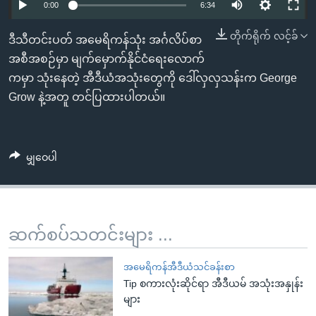
အ
0:00
6:34
သုတပဒေသာ အင်္ဂလိပ်စာ
ညွန်း
Learning English
တိုက်ရိုက် လင့်ခ်
ဒီသီတင်းပတ် အမေရိကန်သုံး အင်္ဂလိပ်စာ
စာမျက်နှာ
အစီအစဉ်မှာ မျက်မှောက်နိုင်ငံရေးလောက်
သို့
ဗွီအိုအေ လူမှုကွန်ယက်များ
ကမှာ သုံးနေတဲ့ အီဒီယံအသုံးတွေကို ဒေါ်လှလှသန်းက George
ကျော်
Grow နဲ့အတူ တင်ပြထားပါတယ်။
ကြည့်
ရန်
ဘာသာစကားများ
ရှာဖွေ
ရန်
မျှဝေပါ
နေရာ
သို့
ကျော်
ဆက်စပ်သတင်းများ ...
ရန်
အမေရိကန်အီဒီယံသင်ခန်းစာ
Tip စကားလုံးဆိုင်ရာ အီဒီယမ် အသုံးအနှုန်း
များ