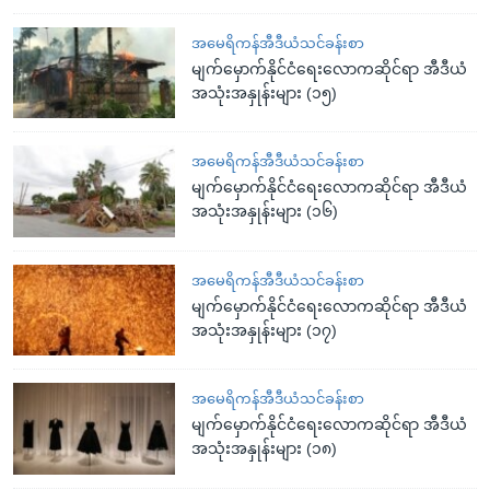
အမေရိကန်အီဒီယံသင်ခန်းစာ
မျက်မှောက်နိုင်ငံရေးလောကဆိုင်ရာ အီဒီယံ
အသုံးအနှုန်းများ (၁၅)
အမေရိကန်အီဒီယံသင်ခန်းစာ
မျက်မှောက်နိုင်ငံရေးလောကဆိုင်ရာ အီဒီယံ
အသုံးအနှုန်းများ (၁၆)
အမေရိကန်အီဒီယံသင်ခန်းစာ
မျက်မှောက်နိုင်ငံရေးလောကဆိုင်ရာ အီဒီယံ
အသုံးအနှုန်းများ (၁၇)
အမေရိကန်အီဒီယံသင်ခန်းစာ
မျက်မှောက်နိုင်ငံရေးလောကဆိုင်ရာ အီဒီယံ
အသုံးအနှုန်းများ (၁၈)