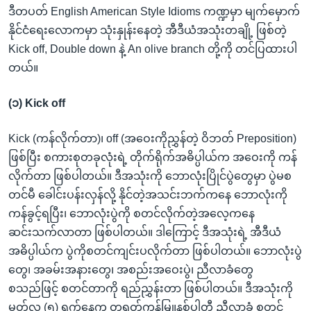
ဒီတပတ် English American Style Idioms ကဏ္ဍမှာ မျက်မှောက်
နိုင်ငံရေးလောကမှာ သုံးနှုန်းနေတဲ့ အီဒီယံအသုံးတချို့ ဖြစ်တဲ့
Kick off, Double down နဲ့ An olive branch တို့ကို တင်ပြထားပါ
တယ်။
(၁) Kick off
Kick (ကန်လိုက်တာ)၊ off (အဝေးကိုညွှန်တဲ့ ဝိဘတ် Preposition)
ဖြစ်ပြီး စကားစုတခုလုံးရဲ့ တိုက်ရိုက်အဓိပ္ပါယ်က အဝေးကို ကန်
လိုက်တာ ဖြစ်ပါတယ်။ ဒီအသုံးကို ဘောလုံးပြိုင်ပွဲတွေမှာ ပွဲမစ
တင်မီ ခေါင်းပန်းလှန်လို့ နိုင်တဲ့အသင်းဘက်ကနေ ဘောလုံးကို
ကန်ခွင့်ရပြီး၊ ဘောလုံးပွဲကို စတင်လိုက်တဲ့အလေ့ကနေ
ဆင်းသက်လာတာ ဖြစ်ပါတယ်။ ဒါကြောင့် ဒီအသုံးရဲ့ အီဒီယံ
အဓိပ္ပါယ်က ပွဲကိုစတင်ကျင်းပလိုက်တာ ဖြစ်ပါတယ်။ ဘောလုံးပွဲ
တွေ၊ အခမ်းအနားတွေ၊ အစည်းအဝေးပွဲ၊ ညီလာခံတွေ
စသည်ဖြင့် စတင်တာကို ရည်ညွှန်းတာ ဖြစ်ပါတယ်။ ဒီအသုံးကို
မတ်လ (၅) ရက်နေ့က တရုတ်ကွန်မြူနစ်ပါတီ ညီလာခံ စတင်