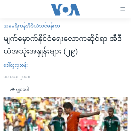
သုံး
ရ
လွယ်ကူ
အမေရိကန်အီဒီယံသင်ခန်းစာ
မူလစာမျက်နှာ
စေ
မျက်မှောက်နိုင်ငံရေးလောကဆိုင်ရာ အီဒီ
မြန်မာ
သည့်
ယံအသုံးအနှုန်းများ (၂၉)
ကမ္ဘာ့သတင်းများ
Link
ဗွီဒီယို
နိုင်ငံတကာ
ဒေါ်လှလှသန်း
များ
သတင်းလွတ်လပ်ခွင့်
အမေရိကန်
၁၁ မတ္၊ ၂၀၁၈
ပင်မ
ရပ်ဝန်းတခု လမ်းတခု အလွန်
တရုတ်
အကြောင်းအရာ
မျှဝေပါ
သို့
အင်္ဂလိပ်စာလေ့လာမယ်
အစ္စရေး-ပါလက်စတိုင်း
ကျော်
အပတ်စဉ်ကဏ္ဍများ
အမေရိကန်သုံးအီဒီယံ
ကြည့်
ရေဒီယိုနှင့်ရုပ်သံ အချက်အလက်များ
မကြေးမုံရဲ့ အင်္ဂလိပ်စာ
ရေဒီယို
ရန်
ပင်မ
ရေဒီယို/တီဗွီအစီအစဉ်
ရုပ်ရှင်ထဲက အင်္ဂလိပ်စာ
တီဗွီ