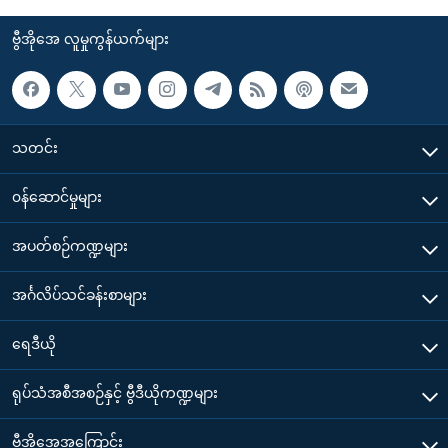
ဗွီအိုအေ လူမှုကွန်ယက်များ
သတင်း
၀န်ဆောင်မှုများ
အပတ်စဉ်ကဏ္ဍများ
အင်္ဂလိပ်သင်ခန်းစာများ
ရေဒီယို
ရုပ်သံအစီအစဉ်နှင့် ဗွီဒီယိုကဏ္ဍများ
ဗွီအိုအေအကြောင်း