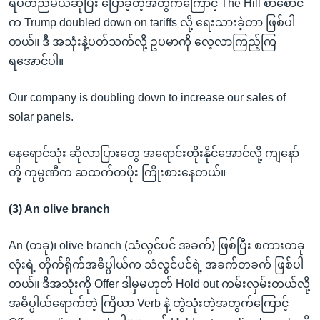
ရပ်တည်မယ်ဆိုပြီး ပြောခဲ့တဲ့အတွက်ကြောင့် The Hill စာစောင်
က Trump doubled down on tariffs လို့ ရေးသားခဲ့တာ ဖြစ်ပါ
တယ်။ ဒီ အသုံးနဲ့ပတ်သက်လို့ ဥပမာကို လေ့လာကြည့်ကြ
ရအောင်ပါ။
Our company is doubling down to increase our sales of
solar panels.
နေရောင်သုံး ဆိုလာပြားတွေ အရောင်းတိုးနိုင်အောင်လို့ ကျနော်
တို့ ကုမ္ပဏီက ဆထက်တပိုး ကြိုးစားနေတယ်။
(3) An olive branch
An (တခု)၊ olive branch (သံလွင်ပင် အခက်) ဖြစ်ပြီး စကားတခု
လုံးရဲ့ တိုက်ရိုက်အဓိပ္ပါယ်က သံလွင်ပင်ရဲ့ အခက်တခက် ဖြစ်ပါ
တယ်။ ဒီအသုံးကို Offer ဒါမှမဟုတ် Hold out ကမ်းလှမ်းတယ်လို့
အဓိပ္ပါယ်ရောက်တဲ့ ကြိယာ Verb နဲ့ တွဲသုံးတဲ့အတွက်ကြောင့်