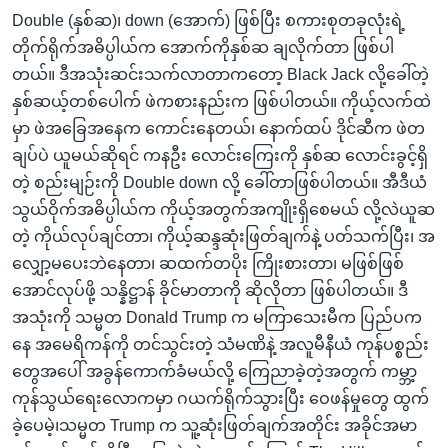
Double (နှစ်ဆ)၊ down (အောက်) ဖြစ်ပြီး စကားစုတခုလုံးရဲ့
တိုက်ရိုက်အဓိပ္ပါယ်က အောက်ကိုနှစ်ဆ ချလိုက်တာ ဖြစ်ပါ
တယ်။ ဒီအသုံးဆင်းသက်လာတာကတော့ Black Jack လို့ခေါ်တဲ့
နှစ်ဆယ့်တစ်ပေါက် ဖဲကစားနည်းက ဖြစ်ပါတယ်။ ကိုယ့်လက်ထဲ
မှာ ဖဲအခြေအနေက ကောင်းနေတယ်၊ နောက်ထပ် ဒိုင်ဆီက ဖဲတ
ချပ်ပဲ ယူမယ်ဆိုရင် ကနဦး လောင်းကြေးကို နှစ်ဆ လောင်းခွင့်ရှိ
တဲ့ စည်းမျဉ်းကို Double down လို့ ခေါ်တာဖြစ်ပါတယ်။ အီဒီယံ
သွယ်ဝိုက်အဓိပ္ပါယ်က ကိုယ့်အတွက်အကျိုးရှိစေမယ် လို့လဲယူဆ
တဲ့ ကိုယ်လုပ်ချင်တာ၊ ကိုယ့်ဆန္ဒဆုံးဖြတ်ချက်နဲ့ ပတ်သက်ပြီး၊ အ
လျှော့မပေးဘဲနေတာ၊ ဆထက်တပိုး ကြိုးစားတာ၊ မဖြစ်ဖြစ်
အောင်လုပ်ဖို့ သန္နိဋ္ဌာန် ခိုင်မာတာကို ဆိုလိုတာ ဖြစ်ပါတယ်။ ဒီ
အသုံးကို သမ္မတ Donald Trump က မကြာသေးမီက ပြည်ပက
နေ အမေရိကန်ကို တင်သွင်းတဲ့ သံမဏိနဲ့ အလူမီနီယံ ကုန်ပစ္စည်း
တွေအပေါ် အခွန်ကောက်ခံမယ်လို့ ကြေညာခဲ့တဲ့အတွက် ကမ္ဘာ့
ကုန်သွယ်ရေးလောကမှာ ဂယက်ရိုက်သွားပြီး ဝေဖန်မှုတွေ ထွက်
ခဲ့ပေမဲ့၊သမ္မတ Trump က သူ့ဆုံးဖြတ်ချက်အတိုင်း အခိုင်အမာ