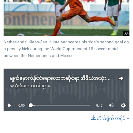
အ
သုတပဒေသာ အင်္ဂလိပ်စာ
ညွန်း
Learning English
စာမျက်နှာ
သို့
ဗွီအိုအေ လူမှုကွန်ယက်များ
ကျော်
ကြည့်
Netherlands' Klaas-Jan Huntelaar scores his side's second goal on
a penalty kick during the World Cup round of 16 soccer match
ရန်
ဘာသာစကားများ
between the Netherlands and Mexico .
ရှာဖွေ
ရန်
နေရာ
မျက်မှောက်နိုင်ငံရေးလောကဆိုင်ရာ အီဒီယံအသုံးအနှုန်းများ (၂၉)
သို့
by
ဗွီအိုအေသတင်းဌာန
No media source currently available
ကျော်
ရန်
0:00
6:43
တိုက်ရိုက် လင့်ခ်