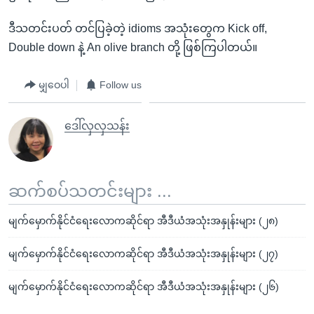
ဒီသတင်းပတ် တင်ပြခဲ့တဲ့ idioms အသုံးတွေက Kick off,
Double down နဲ့ An olive branch တို့ ဖြစ်ကြပါတယ်။
မျှဝေပါ
Follow us
ဒေါ်လှလှသန်း
ဆက်စပ်သတင်းများ ...
မျက်မှောက်နိုင်ငံရေးလောကဆိုင်ရာ အီဒီယံအသုံးအနှုန်းများ (၂၈)
မျက်မှောက်နိုင်ငံရေးလောကဆိုင်ရာ အီဒီယံအသုံးအနှုန်းများ (၂၇)
မျက်မှောက်နိုင်ငံရေးလောကဆိုင်ရာ အီဒီယံအသုံးအနှုန်းများ (၂၆)