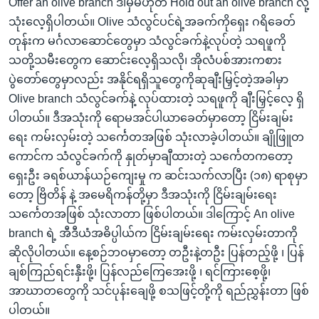
Offer an olive branch ဒါမှမဟုတ် Hold out an olive branch လို့
သုံးလေ့ရှိပါတယ်။ Olive သံလွင်ပင်ရဲ့အခက်ကိုရှေး ဂရိခေတ်
တုန်းက မင်္ဂလာဆောင်တွေမှာ သံလွင်ခက်နဲ့လုပ်တဲ့ သရဖူကို
သတို့သမီးတွေက ဆောင်းလေ့ရှိသလို၊ အိုလံပစ်အားကစား
ပွဲတော်တွေမှာလည်း အနိုင်ရရှိသူတွေကိုဆုချီးမြှင့်တဲ့အခါမှာ
Olive branch သံလွင်ခက်နဲ့ လုပ်ထားတဲ့ သရဖူကို ချီးမြှင့်လေ့ ရှိ
ပါတယ်။ ဒီအသုံးကို ရောမအင်ပါယာခေတ်မှာတော့ ငြိမ်းချမ်း
ရေး ကမ်းလှမ်းတဲ့ သင်္ကေတအဖြစ် သုံးလာခဲ့ပါတယ်။ ချိုဖြူတ
ကောင်က သံလွင်ခက်ကို နှုတ်မှာချီထားတဲ့ သင်္ကေတကတော့
ရှေးဦး ခရစ်ယာန်ယဉ်ကျေးမှု က ဆင်းသက်လာပြီး (၁၈) ရာစုမှာ
တော့ ဗြိတိန် နဲ့ အမေရိကန်တို့မှာ ဒီအသုံးကို ငြိမ်းချမ်းရေး
သင်္ကေတအဖြစ် သုံးလာတာ ဖြစ်ပါတယ်။ ဒါကြောင့် An olive
branch ရဲ့ အီဒီယံအဓိပ္ပါယ်က ငြိမ်းချမ်းရေး ကမ်းလှမ်းတာကို
ဆိုလိုပါတယ်။ နေ့စဉ်ဘဝမှာတော့ တဦးနဲ့တဦး ပြန်တည့်ဖို့ ၊ ပြန်
ချစ်ကြည်ရင်းနှီးဖို့၊ ပြန်လည်ကြေအေးဖို့ ၊ ရင်ကြားစေ့ဖို့၊
အာဃာတတွေကို သင်ပုန်းချေဖို့ စသဖြင့်တို့ကို ရည်ညွှန်းတာ ဖြစ်
ပါတယ်။