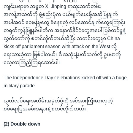
ကျင်းပရာမှာ သမ္မတ Xi Jinping ရာထူးသက်တမ်း
အကန့်အသတ်ကို ဖွဲ့စည်းပုံက ပယ်ဖျက်ပေးဖို့အဆိုပြုချက်
အပါအဝင် ဝေဖန်မှုတွေ ခံနေရတဲ့ လုပ်ဆောင်ချက်တွေကြောင့်၊
တရုတ်ကွန်မြူနစ်ပါတီက အနောက်နိုင်ငံတွေအပေါ် ပြစ်တင်မှုနဲ့
လွှတ်တော်ကို စတင်လိုက်တယ်ဆိုပြီး သတင်းတွေမှာ China
kicks off parliament season with attack on the West လို့
ရေးသားခဲ့တာ ဖြစ်ပါတယ်။ ဒီ အသုံးနဲ့ပတ်သက်လို့ ဥပမာကို
လေ့လာကြည့်ကြရအောင်ပါ။
The Independence Day celebrations kicked off with a huge
military parade.
လွတ်လပ်ရေးအထိမ်းအမှတ်ပွဲကို အင်အားကြီးမားလှတဲ့
စစ်ရေးပြအခမ်းအနားနဲ့ စတင်လိုက်တယ်။
(2) Double down