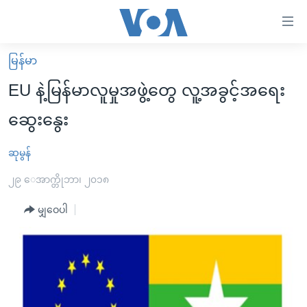
သုံး
ရ
လွယ်ကူ
မြန်မာ
မူလစာမျက်နှာ
စေ
EU နဲ့မြန်မာလူမှုအဖွဲ့တွေ လူ့အခွင့်အရေး
မြန်မာ
သည့်
ဆွေးနွေး
ကမ္ဘာ့သတင်းများ
Link
ဗွီဒီယို
နိုင်ငံတကာ
ဆုမွန်
များ
သတင်းလွတ်လပ်ခွင့်
အမေရိကန်
၂၉ ေအာက္တိုဘာ၊ ၂၀၁၈
ပင်မ
ရပ်ဝန်းတခု လမ်းတခု အလွန်
တရုတ်
အကြောင်းအရာ
မျှဝေပါ
သို့
အင်္ဂလိပ်စာလေ့လာမယ်
အစ္စရေး-ပါလက်စတိုင်း
ကျော်
အပတ်စဉ်ကဏ္ဍများ
အမေရိကန်သုံးအီဒီယံ
ကြည့်
ရေဒီယိုနှင့်ရုပ်သံ အချက်အလက်များ
မကြေးမုံရဲ့ အင်္ဂလိပ်စာ
ရေဒီယို
ရန်
ပင်မ
ရေဒီယို/တီဗွီအစီအစဉ်
ရုပ်ရှင်ထဲက အင်္ဂလိပ်စာ
တီဗွီ