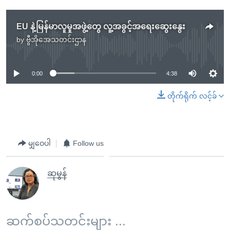
EU နဲ့မြန်မာလူမှုအဖွဲ့တွေ လူ့အခွင့်အရေးဆွေးနွေး
by
ဗွီအိုအေသတင်းဌာန
No media source currently available
0:00
4:38
တိုက်ရိုက် လင့်ခ်
မျှဝေပါ
Follow us
ဆုမွန်
ဆက်စပ်သတင်းများ ...