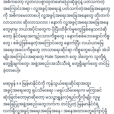
အဓိကတော့ လွတ်လပ်စွာထုတ်ဖော်ပြောဆိုခွင့်နဲ့ ပတ်သက်တဲ့
အကြောင်းအရာ ၊ လူ့အခွင့်အရေးနဲ့ ပတ်သက်တဲ့အခြေအနေတွေ
ကို အဓိကမေးတာပေါ့ လူ့အခွင့်အရေးအခြေအနေတွေ တိုးတက်
လာသလား ဆိုးလာသလား ၊ နောက် လူ့အခွင့်အရေးအခြေအနေ
တွေမှာမှ ဘယ်အပိုင်းတွေက ပိုပြီးထိခိုက်မှုတွေဖြစ်နေသလဲဆို
တော့ နိုင်ငံရေးအကျဉ်းသားကိစ္စတွေ ၊ နောက်စစ်ဘေးရှောင်ကိစ္စ
တွေ ၊ စစ်ပွဲဖြစ်နေတဲ့အကြောင်းတွေ နောက်ပြီး လယ်ယာမြေ
အရေးအခင်းကိစ္စတွေ ဘာသာရေးဆိုင်ရာ ကိစ္စတွေပေါ့နော် အဲဒါ
မျိုးအကြောင်းအရာတွေ Hate Speech တွေ ဒါတွေက သူတို့ရဲ့
တွေ့ရှိချက်တွေ၊ အဖွဲ့အစည်းအသီးသီးရဲ့ တွေ့ရှိချက်တွေ တင်ပြ
ခဲ့တာပေါ့။
မဆုမွန် ။ ။ မြန်မာနိုင်ငံကို ကုန်သွယ်ရေးဆိုင်ရာအထူး
အခွင့်အရေးတွေ ရုပ်သိမ်းရေး ၊ မရုပ်သိမ်းရေးက မကြာခင်
ဆုံးဖြတ်တော့မှာဆိုတော့ မသဉ္ဇာရွှန်းလဲ့ရည်တို့လိုမျိုး လူမှု
အခြေပြုအဖွဲ့အစည်းတွေဘက်က တင်ပြတဲ့ မြန်မာနိုင်ငံရဲ့
လက်ရှိလူ့အခွင့်အရေးအခြေအနေ ၊ အနေအထားတွေကြောင့်မို့