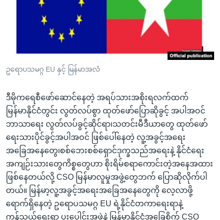
အ
သုတပဒေသာ အင်္ဂလိပ်စာ
ညွန်း
Learning English
စာမျက်နှာ
သို့
ဗွီအိုအေ လူမှုကွန်ယက်များ
ကျော်
ကြည့်
ဥရောပသမဂ္ဂ EU နှင့် မြန်မာအလံ
ရန်
ဘာသာစကားများ
ရှာဖွေ
ဒီမိုကရေစီဖော်ဆောင်နေတဲ့ အရပ်သားအစိုးရလက်ထက်
ရန်
မြန်မာနိုင်ငံတွင်း လွတ်လပ်စွာ ထုတ်ဖော်ပြောဆိုခွင့် အပါအဝင်
နေရာ
ဘာသာရေး လွတ်လပ်ခွင့်ဆိုင်ရာ၊သတင်းမီဒီယာတွေ ထုတ်ဖော်
သို့
ရေးသားပိုင်ခွင့်အပါအဝင် ဖြစ်ပေါ်နေတဲ့ လူ့အခွင့်အရေး
ကျော်
အခြေအနေတွေ၊စစ်ဘေးစစ်ရှောင်ဒုက္ခသည်အရေးနဲ့ နိုင်ငံရေး
ရန်
အကျဉ်းသားတွေကိစ္စတွေဟာ စိုးရိမ်စရာကောင်းတဲ့အနေအထား
ဖြစ်နေတယ်လို့ CSO မြန်မာလူမှုအဖွဲ့တွေဘက် ပြောဆိုလိုက်ပါ
တယ်။ မြန်မာ့လူ့အခွင့်အရေးအခြေအနေတွေကို လေ့လာဖို့
ရောက်ရှိနေတဲ့ ဥရောပသမဂ္ဂ EU ရဲ့နိုင်ငံတကာရေးရာနဲ့
ကုန်သွယ်ရေးရာ ပူးပေါင်းအဖွဲ့နဲ့ မြန်မာနိုင်ငံအခြေစိုက် CSO