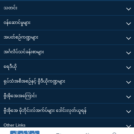
သတင်း
၀န်ဆောင်မှုများ
အပတ်စဉ်ကဏ္ဍများ
အင်္ဂလိပ်သင်ခန်းစာများ
ရေဒီယို
ရုပ်သံအစီအစဉ်နှင့် ဗွီဒီယိုကဏ္ဍများ
ဗွီအိုအေအကြောင်း
ဗွီအိုအေ မိုဘိုင်းလ်အက်ပ်များ ဒေါင်းလုတ်ယူရန်
Other Links