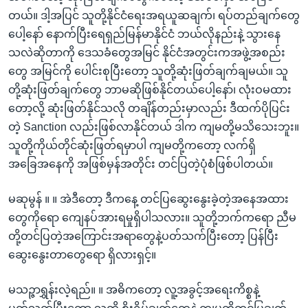
တယ်။ ဒါ့အပြင် သူတို့နိုင်ငံရေးအရယူဆချက်၊ ရပ်တည်ချက်တွေ
ပေါ့နော် နောက်ပြီးရေရှည်မြန်မာနိုင်ငံ ဘယ်လိုနည်းနဲ့ သွားနေ
သလဲဆိုတာကို ဒေသခံတွေအမြင် နိုင်ငံအတွင်းကအဖွဲ့အစည်း
တွေ အမြင်ကို ပေါင်းစုပြီးတော့ သူတို့ဆုံးဖြတ်ချက်ချမယ်။ သူ
တို့ဆုံးဖြတ်ချက်တွေ ဘာမဆိုဖြစ်နိုင်တယ်ပေါ့နော်၊ လုံးဝမထား
တော့လို့ ဆုံးဖြတ်နိုင်သလို တချိန်တည်းမှာလည်း ဒီထက်ပိုပြင်း
တဲ့ Sanction လည်းဖြစ်လာနိုင်တယ် ဒါက ကျမတို့မသိသေးဘူး။
သူတို့ကိုယ်တိုင်ဆုံးဖြတ်ရမှာပါ ကျမတို့ကတော့ လက်ရှိ
အခြေအနေကို အဖြစ်မှန်အတိုင်း တင်ပြတဲ့ပုံစံဖြစ်ပါတယ်။
မဆုမွန် ။ ။ အဲဒီတော့ ဒီကနေ့ တင်ပြဆွေးနွေးခဲ့တဲ့အနေအထား
တွေကိုရော ကျေနပ်အားရမှုရှိပါသလား။ သူတို့ဘက်ကရော ညီမ
တို့တင်ပြတဲ့အကြောင်းအရာတွေနဲ့ပတ်သက်ပြီးတော့ ပြန်ပြီး
ဆွေးနွေးတာတွေရော ရှိလားရှင့်။
မသဉ္ဇာရွှန်းလဲ့ရည်။ ။ အဓိကတော့ လူ့အခွင့်အရေးကိစ္စနဲ့