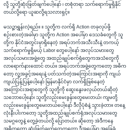
လို့ သူတို့ဆုံးဖြတ်ချက်ပေါ့နော် ၊ တစုံတရာ သက်ရောက်မှုရှိနိုင်
တယ်လို့ရော ယူဆလို့ရသလားရှင့်။
မသဉ္ဇာရွှန်းလဲ့ရည်။ ။ သူတို့က လက်ရှိ Action တခုလုပ်ဖို့
စဉ်းစားတဲ့အခါမှာ သူတို့က Action အပေါ်မှာ ဒေသခံတွေကို သူ
တို့က နိုင်ငံအတွင်းမှာရှိနေတဲ့ အရပ်ဘက်အသီးသီးနဲ့ တကယ့်
သက်ရောက်မှုရှိမယ့် Labor တွေပေါ့နော် အလုပ်သမားတွေ
အလုပ်သမားအဖွဲ့တွေ အထည်ချုပ်စက်ရုံတွေကအသံတွေကို
လာရောက်နားထောင် တယ်။ အရပ်ဘက်အဖွဲ့တွေကတော့ အဓိက
တော့ လူ့အခွင့်အရေးနဲ့ ပတ်သက်တဲ့အကြောင်းအရာကို ကျယ်
ကျယ်ပြန့်ပြန့်ပေါ့နော် မြန်မာနိုင်ငံမှာ လက်ရှိဖြစ်နေတဲ့
အကြောင်းအရာတွေကို သူတို့ကို ဆွေးနွေးဖလှယ်တယ်ဆိုတဲ့
သဘောပေါ့နော်၊ သူတို့လည်းမေးခွန်းတွေမေးတယ်၊ ကျမတို့
လည်းမေးခွန်းတွေမေးတယ်ပေါ့နော် ဒီလိုပုံစံနဲ့ သွားခဲ့တာ။ တနေ့
လုံးနီးပါးကတော့ သူတို့အထည်ချုပ်စက်ရုံအလုပ်သမားတွေ
သမဂ္ဂတွေနဲ့ တွေ့ခဲ့တယ်လို့ ပြောတယ်။ ဆိုတော့ အဲဒီကနေ
အဓိကတော့ ဆုံးဖြတ်ချက်တွေကတော့ ဒီအပေါ်မှာ အခြေခံ