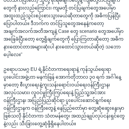
ပတ်သက်ပြီးတော့ သူတို့ စိုးရိမ်ချက်တွေနဲ့ ကျမတို့တင်ပြချက်
တွေကို နားလည်ကြောင်း၊ ကျမတို့ တင်ပြချက်တွေအပေါ်မှာ
အထူးထည့်သွင်းစဉ်းစားသွားမယ်ဆိုတာတွေကို အဓိကပြန်ပြီး
ပြောပါတယ်။ ဒီဘက်က တင်ပြသူတွေအနေနဲ့ကတော့
အချက်အလက်အတိအကျနဲ့ Case တွေ scenario တွေအပေါ်မှာ
အခြေခံပြီးတော့ တွေ့ရှိချက်တွေကို ပြောကြတာဆိုတော့ အဓိက
နားထောင်တာအများဆုံးပါ နားထောင်သွားတယ်ဆိုတဲ့ သဘော
ပေ့ါလေ။"
ဥရောပသမဂ္ဂ EU ရဲ့နိုင်ငံတကာရေးရာနဲ့ ကုန်သွယ်ရေးရာ
ပူးပေါင်းအဖွဲ့ဟာ မနက်ဖြန် အောက်တိုဘာလ ၃၀ ရက် အင်္ဂါနေ့
မှာတော့ စီးပွားရေးနဲ့ကူးသန်းရောင်းဝယ်ရေးဝန်ကြီးဌာန၊
အလုပ်သမား၊ လူဝင်မှုကြီးကြပ်ရေးနဲ့ ပြည်သူ့အင်အား
ဝန်ကြီးဌာန၊ အပြည်ပြည်ဆိုင်ရာ ပူးပေါင်းဆောင်ရွက်ရေး
ဝန်ကြီးဌာနက ဝန်ကြီးတွေနဲ့ နေပြည်တော်မှာ တွေ့ဆုံဆွေးနွေးမှာ
ဖြစ်သလို နိုင်ငံတကာ သံတမန်တွေ၊ အထည်ချုပ်လုပ်ငန်းရှင်တွေ
နဲ့လည်း သီးခြားတွေ့ဆုံဖို့ရှိနေပါတယ်။