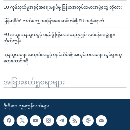
EU ကုန်သွယ်မှုအခွင့်အရေးမရုပ်ဖို့ မြန်မာအလုပ်သမားအဖွဲ့တွေ လိုလား
မြန်မာနိုင်ငံ လက်တွေ့ အခြေအနေ ဆန်းစစ်ဖို့ EU အဖွဲ့ရောက်
EU အထူးကုန်သွယ်ခွင့် မရုပ်ဖို့ မြန်မာအထည်ချုပ် လုပ်ငန်းအဖွဲ့များ
တိုက်တွန်း
ကုန်သွယ်ရေး အထူးခံစားခွင့် မရုပ်သိမ်းဖို့ အလုပ်သမားရေး လှုပ်ရှားသူ
တွေတောင်းဆို
အခြားဖတ်ရှုစရာများ
ဗွီအိုအေ လူမှုကွန်ယက်များ