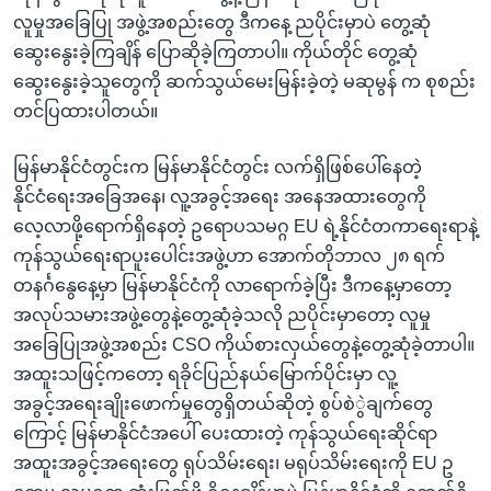
လူမှုအခြေပြု အဖွဲ့အစည်းတွေ ဒီကနေ့ ညပိုင်းမှာပဲ တွေ့ဆုံ
ဆွေးနွေးခဲ့ကြချိန် ပြောဆိုခဲ့ကြတာပါ။ ကိုယ်တိုင် တွေ့ဆုံ
ဆွေးနွေးခဲ့သူတွေကို ဆက်သွယ်မေးမြန်းခဲ့တဲ့ မဆုမွန် က စုစည်း
တင်ပြထားပါတယ်။
မြန်မာနိုင်ငံတွင်းက မြန်မာနိုင်ငံတွင်း လက်ရှိဖြစ်ပေါ်နေတဲ့
နိုင်ငံရေးအခြေအနေ၊ လူ့အခွင့်အရေး အနေအထားတွေကို
လေ့လာဖို့ရောက်ရှိနေတဲ့ ဥရောပသမဂ္ဂ EU ရဲ့နိုင်ငံတကာရေးရာနဲ့
ကုန်သွယ်ရေးရာပူးပေါင်းအဖွဲ့ဟာ အောက်တိုဘာလ ၂၈ ရက်
တနင်္ဂနွေနေ့မှာ မြန်မာနိုင်ငံကို လာရောက်ခဲ့ပြီး ဒီကနေ့မှာတော့
အလုပ်သမားအဖွဲ့တွေနဲ့တွေ့ဆုံခဲ့သလို ညပိုင်းမှာတော့ လူမှု
အခြေပြုအဖွဲ့အစည်း CSO ကိုယ်စားလှယ်တွေနဲ့တွေ့ဆုံခဲ့တာပါ။
အထူးသဖြင့်ကတော့ ရခိုင်ပြည်နယ်မြောက်ပိုင်းမှာ လူ့
အခွင့်အရေးချိုးဖောက်မှုတွေရှိတယ်ဆိုတဲ့ စွပ်စဲွဲချက်တွေ
ကြောင့် မြန်မာနိုင်ငံအပေါ် ပေးထားတဲ့ ကုန်သွယ်ရေးဆိုင်ရာ
အထူးအခွင့်အရေးတွေ ရုပ်သိမ်းရေး၊ မရုပ်သိမ်းရေးကို EU ဥ