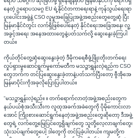
ရောပ သမဂ္ဂက ဆုံးဖြတ်ဖို့ ရှိနေချိန်မှာပဲ မြန်မာနိုင်ငံကို ရောက်ရှိ
နေတဲ့ ဥရောပသမဂ္ဂ EU ရဲ့နိုင်ငံတကာရေးရာနဲ့ ကုန်သွယ်ရေးရာ
ပူးပေါင်းအဖွဲ့နဲ့ CSO လူမှုအခြေပြုအဖွဲ့အစည်းတွေတွေ့ဆုံ ပြီး
မြန်မာနိုင်ငံတွင်း လက်ရှိဖြစ်ပေါ်နေတဲ့ နိုင်ငံရေးအခြေအနေ၊ လူ့
အခွင့်အရေး အနေအထားတွေနဲ့ပတ်သက်လို့ ဆွေးနွေးခဲ့ကြပါ
တယ်။
ကိုယ်တိုင်တွေ့ဆုံဆွေးနွေးခဲ့တဲ့ ဒီမိုကရေစီဖွံ့ဖြိုးတိုးတက်ရေး
လှုပ်ရှားမှုဆောင်ရွက်မှုကော်မတီက မသဉ္ဇာရွှန်းလဲ့ရည်က CSO
တွေဘက်က တင်ပြဆွေးနွေးခဲ့တာနဲ့ပတ်သက်ပြီးတော့ ဗွီအိုအေ
မြန်မာပိုင်းကိုအခုလိုပြောပြပါတယ်။
"မသဉ္ဇာရွှန်းလဲ့ရည်။ ။ တက်ရောက်လာတဲ့အဖွဲ့အစည်းတွေက
နယ်ပယ်စုံအသီးသီးက လူထုအခက်အခဲတွေကို ပိုမိုကောင်းလာ
အောင် ကြိုးစားဆောင်ရွက်နေတဲ့အဖွဲ့အစည်းတွေဆိုတော့ ဒီအဖွဲ့
တွေရဲ့ လက်တွေ့မြေပြင်တွေ့ရှိချက်တွေ သူတို့လေ့လာချက်တွေ၊
သုံးသပ်ချက်တွေပေါ့ ဒါတွေကို တင်ပြခဲ့ပါတယ်။ ကျမတို့က