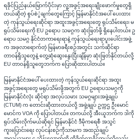
ရခိုင်ပြည်နယ်မြောက်ပိုင်းမှာ လူ့အခွင့်အရေးချိုးဖောက်မှုတွေရှိ
တယ်ဆိုတဲ့ စွပ်စဲွဲချက်တွေကြောင့် မြန်မာနိုင်ငံအပေါ် ပေးထား
တဲ့ ကုန်သွယ်ရေးဆိုင်ရာ အထူးအခွင့်အရေးတွေ ရုပ်သိမ်းရေး၊ မ
ရုပ်သိမ်းရေးကို EU ဥရောပ သမဂ္ဂက ဆုံးဖြတ်ဖို့ ရှိနေပါတယ်။ ဥ
ရောပ သမဂ္ဂ နိုင်ငံတကာရေးရာနဲ့ ကုန်သွယ်ရေးရာပူးပေါင်းအဖွဲ့
က အခုလာရောက်တဲ့ မြန်မာခရီးစဉ်အတွင်း သက်ဆိုင်ရာ
တာဝန်ရှိသူတွေနဲ့ တွေ့ဆုံဆွေးနွေးပြီးချိန်မှာ ဆုံးဖြတ်နိုင်တယ်လို့
EU တာဝန်ရှိသူတွေဘက်က ပြောဆိုထားပါတယ်။
မြန်မာနိုင်ငံအပေါ် ပေးထားတဲ့ ကုန်သွယ်ရေးဆိုင်ရာ အထူး
အခွင့်အရေးတွေ မရုပ်သိမ်းဖို့အတွက် EU ဥရောပသမဂ္ဂကို
မြန်မာနိုင်ငံလုံး ဆိုင်ရာ အလုပ်သမား သမဂ္ဂများအဖွဲ့ချုပ်
(CTUM) က တောင်းဆိုထားတယ်လို့ အဖွဲ့ချုပ် ဥက္ကဌ ဦးမောင်
မောင်က VOA ကို ပြောပါတယ်။ တကယ်လို့ အီးယူဘက်က ဒါကို
ရုပ်သိမ်းလိုက်မယ်ဆိုရင် မြန်မာနိုင်ငံ ဒီမိုကရေစီ အသွင်
ကူးပြောင်းရေး လုပ်ငန်းစဉ်ကိုသာမက အထည်ချုပ်
အလုပ်သမား ၄ သိန်းလောက်ကို ထိခိုက်လာနိုင်တယ်လို့လည်း