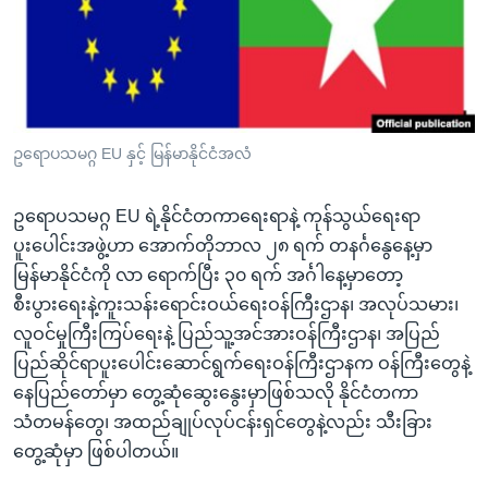
အ
သုတပဒေသာ အင်္ဂလိပ်စာ
ညွန်း
Learning English
စာမျက်နှာ
သို့
ဗွီအိုအေ လူမှုကွန်ယက်များ
ကျော်
ကြည့်
ဥရောပသမဂ္ဂ EU နှင့် မြန်မာနိုင်ငံအလံ
ရန်
ဘာသာစကားများ
ရှာဖွေ
ဥရောပသမဂ္ဂ EU ရဲ့နိုင်ငံတကာရေးရာနဲ့ ကုန်သွယ်ရေးရာ
ရန်
ပူးပေါင်းအဖွဲ့ဟာ အောက်တိုဘာလ ၂၈ ရက် တနင်္ဂနွေနေ့မှာ
နေရာ
မြန်မာနိုင်ငံကို လာ ရောက်ပြီး ၃၀ ရက် အင်္ဂါနေ့မှာတော့
သို့
စီးပွားရေးနဲ့ကူးသန်းရောင်းဝယ်ရေးဝန်ကြီးဌာန၊ အလုပ်သမား၊
ကျော်
လူဝင်မှုကြီးကြပ်ရေးနဲ့ ပြည်သူ့အင်အားဝန်ကြီးဌာန၊ အပြည်
ရန်
ပြည်ဆိုင်ရာပူးပေါင်းဆောင်ရွက်ရေးဝန်ကြီးဌာနက ဝန်ကြီးတွေနဲ့
နေပြည်တော်မှာ တွေ့ဆုံဆွေးနွေးမှာဖြစ်သလို နိုင်ငံတကာ
သံတမန်တွေ၊ အထည်ချုပ်လုပ်ငန်းရှင်တွေနဲ့လည်း သီးခြား
တွေ့ဆုံမှာ ဖြစ်ပါတယ်။