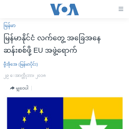
သုံး
ရ
လွယ်ကူ
မြန်မာ
မူလစာမျက်နှာ
စေ
မြန်မာနိုင်ငံ လက်တွေ့ အခြေအနေ
မြန်မာ
သည့်
ဆန်းစစ်ဖို့ EU အဖွဲ့ရောက်
ကမ္ဘာ့သတင်းများ
Link
ဗွီဒီယို
နိုင်ငံတကာ
ဗွီအိုအေ (မြန်မာပိုင်း)
များ
သတင်းလွတ်လပ်ခွင့်
အမေရိကန်
၂၉ ေအာက္တိုဘာ၊ ၂၀၁၈
ပင်မ
ရပ်ဝန်းတခု လမ်းတခု အလွန်
တရုတ်
အကြောင်းအရာ
မျှဝေပါ
သို့
အင်္ဂလိပ်စာလေ့လာမယ်
အစ္စရေး-ပါလက်စတိုင်း
ကျော်
အပတ်စဉ်ကဏ္ဍများ
အမေရိကန်သုံးအီဒီယံ
ကြည့်
ရေဒီယိုနှင့်ရုပ်သံ အချက်အလက်များ
မကြေးမုံရဲ့ အင်္ဂလိပ်စာ
ရေဒီယို
ရန်
ပင်မ
ရေဒီယို/တီဗွီအစီအစဉ်
ရုပ်ရှင်ထဲက အင်္ဂလိပ်စာ
တီဗွီ