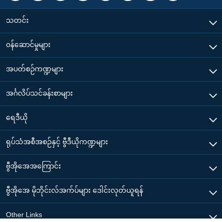
သတင်း
၀န်ဆောင်မှုများ
အပတ်စဉ်ကဏ္ဍများ
အင်္ဂလိပ်သင်ခန်းစာများ
ရေဒီယို
ရုပ်သံအစီအစဉ်နှင့် ဗွီဒီယိုကဏ္ဍများ
ဗွီအိုအေအကြောင်း
ဗွီအိုအေ မိုဘိုင်းလ်အက်ပ်များ ဒေါင်းလုတ်ယူရန်
Other Links