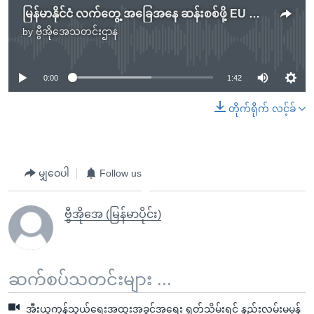
မြန်မာနိုင်ငံ လက်တွေ့ အခြေအနေ ဆန်းစစ်ဖို့ EU အဖွဲ့ရောက်
by
ဗွီအိုအေသတင်းဌာန
No media source currently available
0:00
1:42
တိုက်ရိုက် လင့်ခ်
မျှဝေပါ
Follow us
ဗွီအိုအေ (မြန်မာပိုင်း)
ဆက်စပ်သတင်းများ ...
အီးယူကုန်သွယ်ရေးအထူးအခွင့်အရေး ရုတ်သိမ်းရင် နည်းလမ်းမမှန်