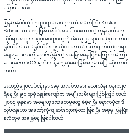
ပြောပါတယ်။
မြန်မာနိုင်ငံဆိုင်ရာ ဥရောပသမဂ္ဂက သံအမတ်ကြီး Kristian
Schmidt ကတော့ မြန်မာနိုင်ငံအပေါ် ပေးထားတဲ့ ကုန်သွယ်ရေး
ဆိုင်ရာ အထူး အခွင့်အရေးတွေကို အီးယူ ဥရောပ သမဂ္ဂ ဘက်က
ရုပ်သိမ်းမယ် မရုပ်သိမ်းဘူး ဆိုတာဟာ ဆုံးဖြတ်ချက်တစုံတရာ
မချရသေးသလို ရှောင်လွဲနိုင်တဲ့ အခြေအနေ ဖြစ်ကြောင်း မကြာ
သေးခင်က VOA နဲ့ သီးသန့်တွေ့ဆုံမေးမြန်းစဉ်မှာ ပြောဆိုထားပါ
တယ်။
အထည်ချုပ်လုပ်ငန်းမှာ အခု အလုပ်သမား လေးသိန်း ဝန်းကျင်
ရှိနေပြီး ၉၀ ရာခိုင်နှုန်းကျော်က အမျိုးသမီးများဖြစ်ကြပါတယ်။
၂၀၀၃ ခုနှစ်မှာ အရေးယူဒဏ်ခတ်မှုတွေ ခံခဲ့ရပြီး နောက်ပိုင်း ဒီ
လုပ်ငန်းဟာ အတော့်ကိုကျဆင်းသွားခဲ့တာ ဖြစ်ပြီး အခုမှ ပြန်ပြီး
နလံထူစ အခြေနေ ဖြစ်ပါတယ်။