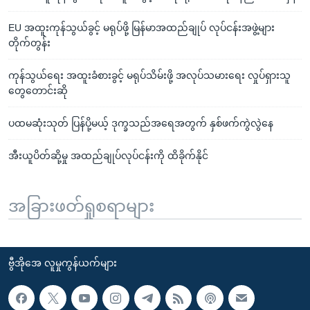
EU အထူးကုန်သွယ်ခွင့် မရုပ်ဖို့ မြန်မာအထည်ချုပ် လုပ်ငန်းအဖွဲ့များ
တိုက်တွန်း
ကုန်သွယ်ရေး အထူးခံစားခွင့် မရုပ်သိမ်းဖို့ အလုပ်သမားရေး လှုပ်ရှားသူ
တွေတောင်းဆို
ပထမဆုံးသုတ် ပြန်ပို့မယ့် ဒုက္ခသည်အရေအတွက် နှစ်ဖက်ကွဲလွဲနေ
အီးယူပိတ်ဆို့မှု အထည်ချုပ်လုပ်ငန်းကို ထိခိုက်နိုင်
အခြားဖတ်ရှုစရာများ
ဗွီအိုအေ လူမှုကွန်ယက်များ