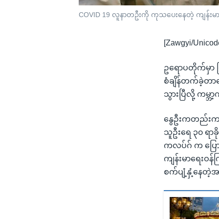
COVID 19 လူနာတဦးကို ကုသပေးနေတဲ့ ကျန်းမာရေး
[Zawgyi/Unicod
ဥရောပတိုက်မှာ ပ
စံချိန်တက်ခဲ့တ
သွားပြီလို့ ကမ္
နွေဦးကတည်းက ဆ
သူဦးရေ ၃၀ ရာခိ
ကလပ်ဂ် က ပြော
ကျန်းမာရေးဝန်က
စက်ပျံ့နှံ့နေတဲ