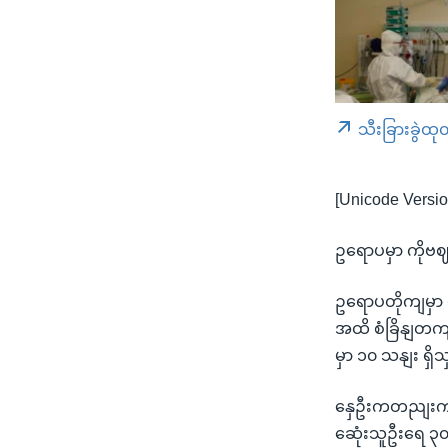
သီးခြားခွဲထု
[Unicode Versio
ဥရောပမှာ ကိုဗဈ
ဥရောပတိုကျမှာ ပ
အထိ စံခြိနျတ
မှာ ၁၀ သနျး ရှ
နှေဦးကတညျးက 
ဆေုံးသူဦးရေ ၃၀