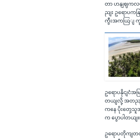
တာ ဟနျဈကလပျဂ
ညျး ဥရောပကနြျ
ကွီးအကယြျ ကူးစ
ဥရောပနိုငျငံအ
တယျလို့ အတညျပ
ကနေ ပိုးတှေ့
က ပွောပါတယျ။
ဥရောပတိုကျတဝနျး