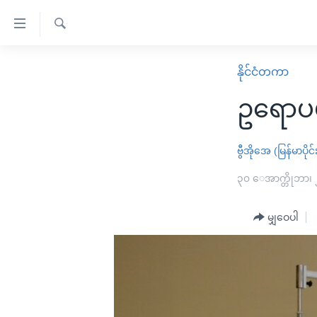
သုံး
ရ
ရှာဖွေ
လွယ်ကူ
မူလစာမျက်နှာ
နိုင်ငံတကာ
ရ
စေ
မြန်မာ
လာ
ဥရောပမ
သည့်
ဒ်
ကမ္ဘာ့သတင်းများ
Link
ဗွီဒီယို
နိုင်ငံတကာ
ဗွီအိုအေ (မြန်မာပိုင်
များ
သတင်းလွတ်လပ်ခွင့်
အမေရိကန်
၃၀ ေအာက္တိုဘာ၊
ပင်မ
ရပ်ဝန်းတခု လမ်းတခု အလွန်
တရုတ်
အကြောင်းအရာ
အင်္ဂလိပ်စာလေ့လာမယ်
မျှဝေပါ
အစ္စရေး-ပါလက်စတိုင်း
သို့
အပတ်စဉ်ကဏ္ဍများ
အမေရိကန်သုံးအီဒီယံ
ကျော်
ကြည့်
ရေဒီယိုနှင့်ရုပ်သံ အချက်အလက်များ
မကြေးမုံရဲ့ အင်္ဂလိပ်စာ
ရေဒီယို
ရန်
ရေဒီယို/တီဗွီအစီအစဉ်
ရုပ်ရှင်ထဲက အင်္ဂလိပ်စာ
တီဗွီ
ပင်မ