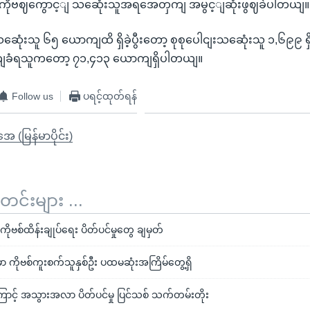
 ကိုဗဈကွောင့ျ သဆေုံးသူအရအေတှကျ အမွင့ျဆုံးဖွဈခဲပါတယျ။
ံးသူ ၆၅ ယောကျထိ ရှိခဲ့ပွီးတော့ စုစုပေါငျးသဆေုံးသူ ၁,၆၉၉ ရှိ
စကျခံရသူကတော့ ၇၁,၄၁၃ ယောကျရှိပါတယျ။
Follow us
ပရင့်ထုတ်ရန်
ုအေ (မြန်မာပိုင်း)
်းများ ...
ာ ကိုဗစ်ထိန်းချုပ်ရေး ပိတ်ပင်မှုတွေ ချမှတ်
မှာ ကိုဗစ်ကူးစက်သူနှစ်ဦး ပထမဆုံးအကြိမ်တွေ့ရှိ
င့် အသွားအလာ ပိတ်ပင်မှု ပြင်သစ် သက်တမ်းတိုး