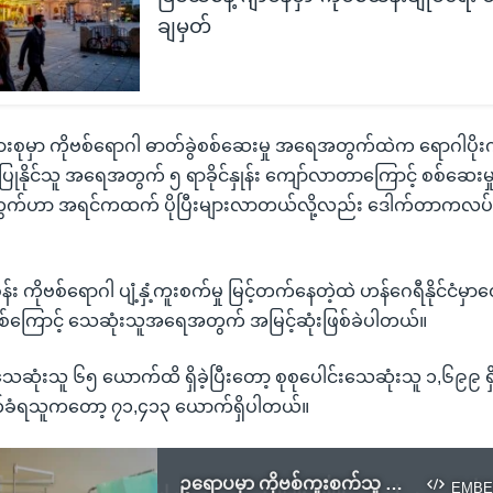
ချမှတ်
ျားစုမှာ ကိုဗစ်ရောဂါ ဓာတ်ခွဲစစ်ဆေးမှု အရေအတွက်ထဲက ရောဂါပို
ုနိုင်သူ အရေအတွက် ၅ ရာခိုင်နှုန်း ကျော်လာတာကြောင့် စစ်ဆေးမှ
က်ဟာ အရင်ကထက် ပိုပြီးများလာတယ်လို့လည်း ဒေါက်တာကလပ်ဂ
ကိုဗစ်ရောဂါ ပျံ့နှံ့ကူးစက်မှု မြင့်တက်နေတဲ့ထဲ ဟန်ဂေရီနိုင်ငံမှာတော
ဗစ်ကြောင့် သေဆုံးသူအရေအတွက် အမြင့်ဆုံးဖြစ်ခဲပါတယ်။
ုံးသူ ၆၅ ယောက်ထိ ရှိခဲ့ပြီးတော့ စုစုပေါင်းသေဆုံးသူ ၁,၆၉၉ ရှိ
စက်ခံရသူကတော့ ၇၁,၄၁၃ ယောက်ရှိပါတယ်။
ဥရောပမှာ ကိုဗစ်ကူးစက်သူ ၁၀ သန်းရှိသွားပြီ
EMBE