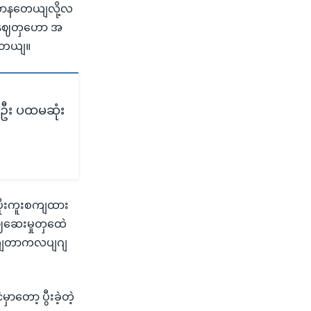
လာနတေယျလို့လ
့စနဈတှဟော အ
ပါတယျ။
စ်ဦး ပထမဆုံး
ပိုးကူးစကျထား
ဈဆေးမှုတှထေဲ
ါကျတာကလပျဂျ
တော့ ပွီးခဲ့တဲ့