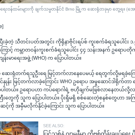
ဝန်ထမ်းများကို ချက်သမ္မတနိုင်ငံ Brno မြို့က ဆေးရုံတခုမှာ တွေ့ရ။ (
e]
ြီးခဲ့တဲ့ သီတင်းပတ်အတွင်း ကိုရိုနာဗိုင်းရပ်စ် ကူးစက်ခံရသူပေါင်း
ာကြောင့် ကမ္ဘာတဝန်းကူးစက်ခံရသူပေါင်း ၄၄ သန်းအနက် ဥရောပတိုက်မ
ဘာ့ကျန်းမာရေးအဖွဲ့ (WHO) က ပြောပါတယ်။
ေးရုံတက်ရသူဦးရေ မြင့်တက်လာနေပေမယ့် ရေတွက်လို့မရခဲ့ကြောင
ုင်နှုန်း မြင့်တက်လာခဲ့ကြောင်း WHO ဥရောပ အမှုဆောင်ဒါရိုက်တာ
ပါတယ်။ ဥရောပဟာ ကပ်ရောဂါရဲ့ ဗဟိုချက်မဖြစ်လာနေတယ်လို့
ြီးတွေကို သူက ပြောပါတယ်။ ပိုးရှိမရှိ စစ်ဆေးတဲ့စနစ်တွေဟာ အ
့အဆင့်ကို အမှီမလိုက်နိုင်ခဲ့ကြောင်း သူက ပြောပါတယ်။
SEE ALSO:
ပြင်သစ်နဲ့ ဂျာမနီမှာ ကိုဗစ်ထိန်းချုပ်ရေး 