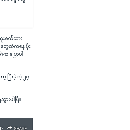
းကူးစက်ထား
ုတွေထဲကနေ ပိုး
်က ပြောပါ
့ ပြီးခဲ့တဲ့ ၂၄
သွားပါပြီ။
D
SHARE