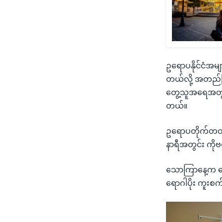
ဥရောပနိုင်ငံအမ
တယ်လို့ အတည်ပြ
တွေ့သူအရေအတွ
တယ်။
ဥရောပတိုက်တဝန်း 
နာရီအတွင်း ကို
သောကြာနေ့က သေဆ
ရောဂါပိုး ကူး