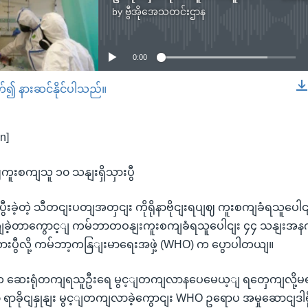
by
ဗွီအိုအေသတင်းဌာန
No media source currently available
0:00
တ်၍ နားဆင်နိုင်ပါသည်။
EMBED
n]
ကူးစကျသူ ၁၀ သနျးရှိသှားပွီ
ွီးခဲ့တဲ့ သီတငျးပတျအတှငျး ကိုရိုနာဗိုငျးရပျဈ ကူးစကျခံရသူပေါင
ကျခဲ့တာကွောင့ျ ကမ်ဘာတဝနျးကူးစကျခံရသူပေါငျး ၄၄ သနျးအန
ိသှားပွီလို့ ကမ်ဘာ့ကနြျးမာရေးအဖှဲ့ (WHO) က ပွောပါတယျ။
ဆေးရုံတကျရသူဦးရေ မွင့ျတကျလာနပေမေယ့ျ ရတှေကျလို့မရခဲ့
 ရာခိုငျနှုနျး မွင့ျတကျလာခဲ့ကွောငျး WHO ဥရောပ အမှုဆောငျဒ