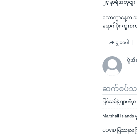
၂၄ နာရီအတှငျး
သောကွာနေ့က သဆေု
ရောဂါပိုး ကူး
မျှဝေပါ
ဗွီအိ
ဆက်စပ်သတင
ပြင်သစ်နဲ့ ဂျာမနီမှ
Marshall Islands 
COVID ပြဿနာကြော