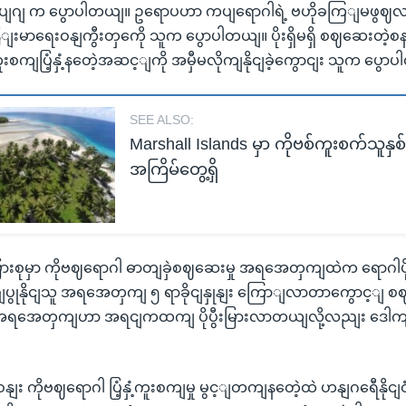
ျ က ပွောပါတယျ။ ဥရောပဟာ ကပျရောဂါရဲ့ ဗဟိုခကြျမဖွဈ
းမာရေးဝနျကွီးတှကေို သူက ပွောပါတယျ။ ပိုးရှိမရှိ စဈဆေးတဲ
ကျပြံ့နှံ့နတေဲ့အဆင့ျကို အမှီမလိုကျနိုငျခဲ့ကွောငျး သူက ပွော
SEE ALSO:
Marshall Islands မှာ ကိုဗစ်ကူးစက်သူနှ
အကြိမ်တွေ့ရှိ
မြားစုမှာ ကိုဗဈရောဂါ ဓာတျခှဲစဈဆေးမှု အရအေတှကျထဲက ရောဂါ
ွုနိုငျသူ အရအေတှကျ ၅ ရာခိုငျနှုနျး ကြောျလာတာကွောင့ျ စ
သူအရအေတှကျဟာ အရငျကထကျ ပိုပွီးမြားလာတယျလို့လညျး ဒေ
 ကိုဗဈရောဂါ ပြံ့နှံ့ကူးစကျမှု မွင့ျတကျနတေဲ့ထဲ ဟနျဂရေီနိုငျငံမှာ