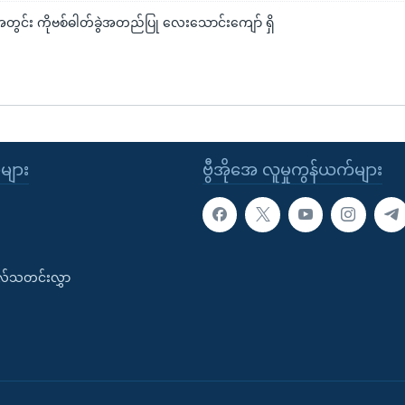
ီအတွင်း ကိုဗစ်ဓါတ်ခွဲအတည်ပြု လေးသောင်းကျော် ရှိ
ုများ
ဗွီအိုအေ လူမှုကွန်ယက်များ
းလ်သတင်းလွှာ