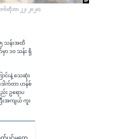
အောက်တိုဘာ ၂၂၊ ၂၀၂၀)
 ၁.၅ သန်းအထိ
ှာ ၁၀ သန်း ရှိ
်းနဲ့ သေဆုံး
 ဒေါက်တာ ဟန်စ်
လည်း ဥရောပ
ကြီးအကျယ် ကူး
ပိတ်ပင်မှုတွေ