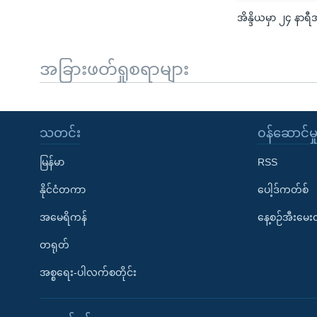
အိန္ဒိယမှာ ၂၄ နာရ
အခြားဖတ်ရှုစရာများ
သတင်း
၀န်ဆောင်မှ
မြန်မာ
RSS
နိုင်ငံတကာ
ပေါ့ဒ်ကတ်စ်
အမေရိကန်
နေ့စဉ်အီးမေ
တရုတ်
အစ္စရေး-ပါလက်စတိုင်း