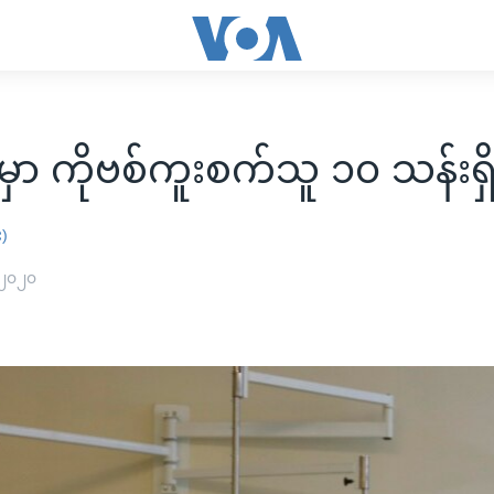
ှာ ကိုဗစ်ကူးစက်သူ ၁၀ သန်းရှိ
း)
 ၂၀၂၀