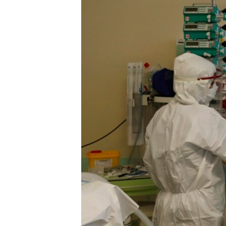
သုတပဒေသာ အင်္ဂလိပ်စာ
အ
ညွန်း
စာမျက်နှာ
သို့
ကျော်
ကြည့်
ရန်
ရှာဖွေ
ရန်
နေရာ
သို့
ကျော်
ရန်