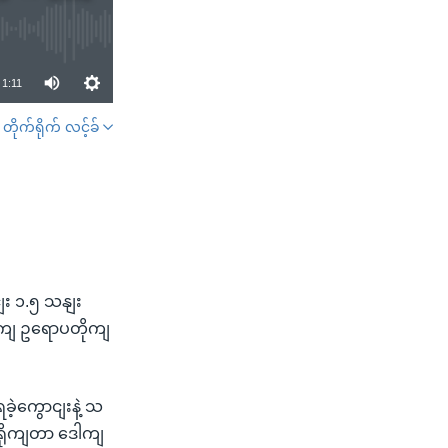
1:11
တိုက်ရိုက် လင့်ခ်
SHARE
ျး ၁.၅ သနျး
ကျ ဥရောပတိုကျ
ကွောငျးနဲ့ သ
ါရိုကျတာ ဒေါကျ