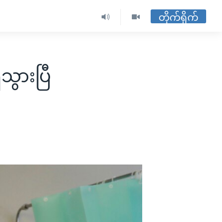
တိုက်ရိုက်
သွားပြီ