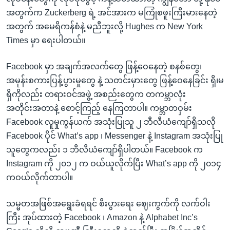
အတွက်က Zuckerberg ရဲ့ အင်အားက မကြုံစဖူးကြီးမားနေတဲ့
အတွက် အမေရိကန်စံနဲ့ မညီဘူးလို့ Hughes က New York
Times မှာ ရေးပါတယ်။
Facebook မှာ အချက်အလက်တွေ ဖြန့်ဝေနေတဲ့ စနစ်တွေ၊
အမုန်းစကားပြန့်ပွားမှုတွေ နဲ့ သတင်းမှားတွေ ဖြန့်ဝေနေခြင်း ရှိ၊မ
ရှိကိုလည်း တရားဝင်အဖွဲ့ အစည်းတွေက တကမ္ဘာလုံး
အတိုင်းအတာနဲ့ စောင့်ကြည့် နေကြတာပါ။ ကမ္ဘာတဝှမ်း
Facebook လူမှုကွန်ယက် အသုံးပြုသူ ၂ ဘီလီယံကျော်ရှိသလို
Facebook ပိုင် What’s app ၊ Messenger နဲ့ Instagram အသုံးပြု
သူတွေကလည်း ၁ ဘီလီယံကျော်ရှိပါတယ်။ Facebook က
Instagram ကို ၂၀၁၂ က ဝယ်ယူလိုက်ပြီး What’s app ကို ၂၀၁၄
ကဝယ်လိုက်တာပါ။
သမ္မတအဖြစ်အရွေးခံရရင် စီးပွားရေး ဈေးကွက်ကို လက်ဝါး
ကြီး အုပ်ထားတဲ့ Facebook ၊ Amazon နဲ့ Alphabet Inc’s