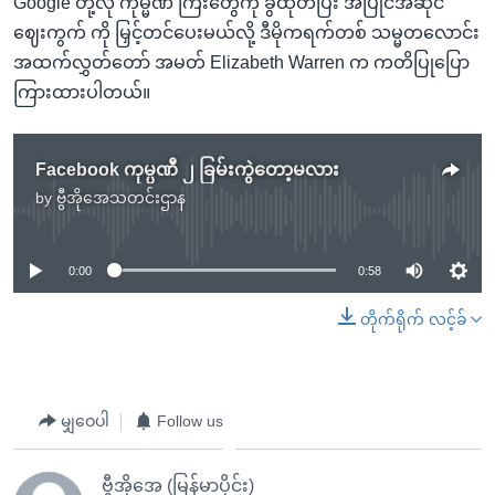
Google တို့လို ကုမ္မဏီ ကြီးတွေကို ခွဲထုတ်ပြီး အပြိုင်အဆိုင်
ဈေးကွက် ကို မြှင့်တင်ပေးမယ်လို့ ဒီမိုကရက်တစ် သမ္မတလောင်း
အထက်လွှတ်တော် အမတ် Elizabeth Warren က ကတိပြုပြော
ကြားထားပါတယ်။
Facebook ကုမ္ပဏီ ၂ ခြမ်းကွဲတော့မလား
by
ဗွီအိုအေသတင်းဌာန
No media source currently available
0:00
0:58
တိုက်ရိုက် လင့်ခ်
မျှဝေပါ
Follow us
ဗွီအိုအေ (မြန်မာပိုင်း)