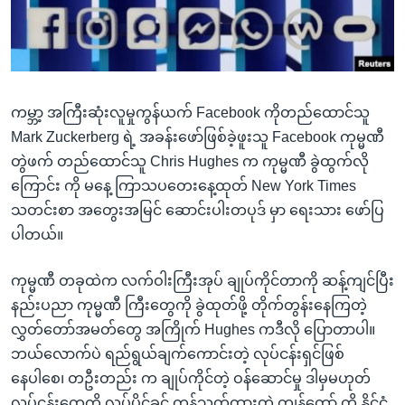
အ
သုတပဒေသာ အင်္ဂလိပ်စာ
ညွန်း
Learning English
စာမျက်နှာ
သို့
ဗွီအိုအေ လူမှုကွန်ယက်များ
ကျော်
ကမ္ဘာ့ အကြီးဆုံးလူမှုကွန်ယက် Facebook ကိုတည်ထောင်သူ
ကြည့်
Mark Zuckerberg ရဲ့ အခန်းဖော်ဖြစ်ခဲ့ဖူးသူ Facebook ကုမ္မဏီ
ရန်
တွဲဖက် တည်ထောင်သူ Chris Hughes က ကုမ္မဏီ ခွဲထွက်လို
ဘာသာစကားများ
ရှာဖွေ
ကြောင်း ကို မနေ့ ကြာသပတေးနေ့ထုတ် New York Times
ရန်
သတင်းစာ အတွေးအမြင် ဆောင်းပါးတပုဒ် မှာ ရေးသား ဖော်ပြ
နေရာ
ပါတယ်။
သို့
ကျော်
ကုမ္မဏီ တခုထဲက လက်ဝါးကြီးအုပ် ချုပ်ကိုင်တာကို ဆန့်ကျင်ပြီး
ရန်
နည်းပညာ ကုမ္မဏီ ကြီးတွေကို ခွဲထုတ်ဖို့ တိုက်တွန်းနေကြတဲ့
လွှတ်တော်အမတ်တွေ အကြိုက် Hughes ကဒီလို ပြောတာပါ။
ဘယ်လောက်ပဲ ရည်ရွယ်ချက်ကောင်းတဲ့ လုပ်ငန်းရှင်ဖြစ်
နေပါစေ၊ တဦးတည်း က ချုပ်ကိုင်တဲ့ ဝန်ဆောင်မှု ဒါမှမဟုတ်
လုပ်ငန်းတွေကို လုပ်ပိုင်ခွင့် ကန့်သတ်ထားတဲ့ ကျွန်တော် တို့ နိုင်ငံ