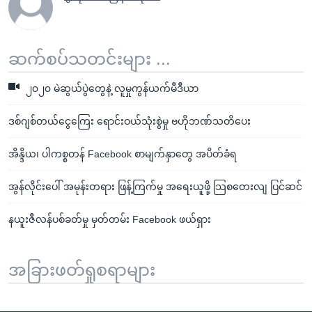
ဆက်စပ်သတင်းများ ...
၂၀၂၀ မဲဆွယ်ပွဲတွေနဲ့ လူမှုကွန်ယက်မီဒီယာ
ဒစ်ဂျစ်တယ်ငွေကြေး ရောင်းဝယ်သုံးစွဲမှု ဗဟိုဘဏ်သတိပေး
အိန္ဒိယ၊ ပါကစ္စတန် Facebook စာမျက်နှာတွေ အပိတ်ခံရ
အွန်လိုင်းပေါ် အမုန်းတရား ဖြန့်ကြက်မှု အရေးယူဖို့ သြစတေးလျ ပြင်ဆင်
နယူးဇီလန်ပစ်ခတ်မှု မှတ်တမ်း Facebook ဖယ်ရှား
အခြားဖတ်ရှုစရာများ