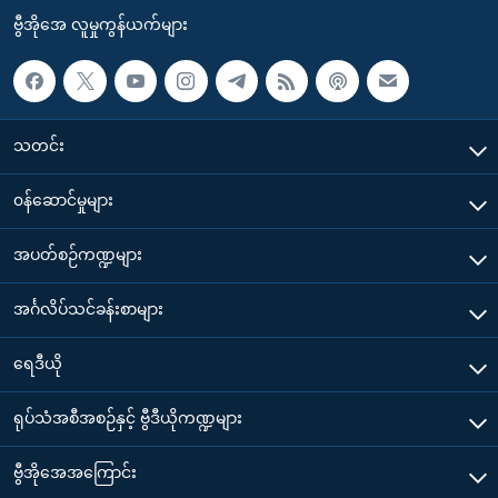
ဗွီအိုအေ လူမှုကွန်ယက်များ
သတင်း
၀န်ဆောင်မှုများ
အပတ်စဉ်ကဏ္ဍများ
အင်္ဂလိပ်သင်ခန်းစာများ
ရေဒီယို
ရုပ်သံအစီအစဉ်နှင့် ဗွီဒီယိုကဏ္ဍများ
ဗွီအိုအေအကြောင်း