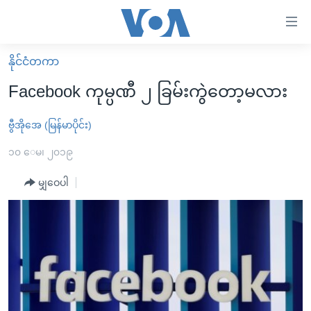
သုံး
ရ
လွယ်ကူ
နိုင်ငံတကာ
မူလစာမျက်နှာ
စေ
Facebook ကုမ္ပဏီ ၂ ခြမ်းကွဲတော့မလား
မြန်မာ
သည့်
ကမ္ဘာ့သတင်းများ
ဗွီအိုအေ (မြန်မာပိုင်း)
Link
ဗွီဒီယို
နိုင်ငံတကာ
၁၀ ေမ၊ ၂၀၁၉
များ
သတင်းလွတ်လပ်ခွင့်
အမေရိကန်
မျှဝေပါ
ပင်မ
ရပ်ဝန်းတခု လမ်းတခု အလွန်
တရုတ်
အကြောင်းအရာ
သို့
အင်္ဂလိပ်စာလေ့လာမယ်
အစ္စရေး-ပါလက်စတိုင်း
ကျော်
အပတ်စဉ်ကဏ္ဍများ
အမေရိကန်သုံးအီဒီယံ
ကြည့်
ရေဒီယိုနှင့်ရုပ်သံ အချက်အလက်များ
မကြေးမုံရဲ့ အင်္ဂလိပ်စာ
ရေဒီယို
ရန်
ပင်မ
ရေဒီယို/တီဗွီအစီအစဉ်
ရုပ်ရှင်ထဲက အင်္ဂလိပ်စာ
တီဗွီ