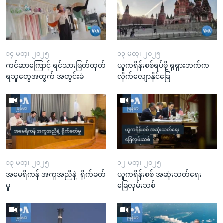
၁၄ မတ္၊ ၂၀၂၅
၁၃ မတ္၊ ၂၀၂၅
ကင်ဆာကြောင့် ရင်သားဖြတ်ထုတ်
ယူကရိန်းစစ်ရပ်ဖို့ ရုရှားဘက်က
ရသူတွေအတွက် အတွင်းခံ
လိုက်လျောနိုင်ခြေ
၁၃ မတ္၊ ၂၀၂၅
၁၂ မတ္၊ ၂၀၂၅
အမေရိကန် အကူအညီနဲ့ ရိုက်ခတ်
ယူကရိန်းစစ် အဆုံးသတ်ရေး
မှု
ခြေလှမ်းသစ်