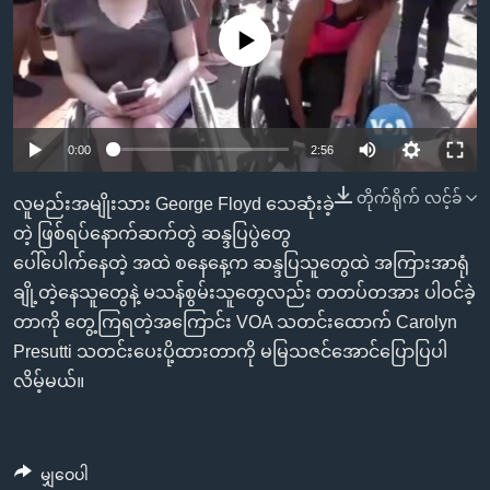
အ
သုတပဒေသာ အင်္ဂလိပ်စာ
ညွန်း
Learning English
No media source currently available
စာမျက်နှာ
သို့
ဗွီအိုအေ လူမှုကွန်ယက်များ
ကျော်
0:00
2:56
ကြည့်
ရန်
တိုက်ရိုက် လင့်ခ်
ဘာသာစကားများ
လူမည်းအမျိုးသား George Floyd သေဆုံးခဲ့
ရှာဖွေ
တဲ့ ဖြစ်ရပ်နောက်ဆက်တွဲ ဆန္ဒပြပွဲတွေ
ရန်
ပေါ်ပေါက်နေတဲ့ အထဲ စနေနေ့က ဆန္ဒပြသူတွေထဲ အကြားအာရုံ
နေရာ
ချို့တဲ့နေသူတွေနဲ့ မသန်စွမ်းသူတွေလည်း တတပ်တအား ပါဝင်ခဲ့
သို့
တာကို တွေ့ကြရတဲ့အကြောင်း VOA သတင်းထောက် Carolyn
ကျော်
Presutti သတင်းပေးပို့ထားတာကို မမြသဇင်အောင်ပြောပြပါ
ရန်
လိမ့်မယ်။
မျှဝေပါ