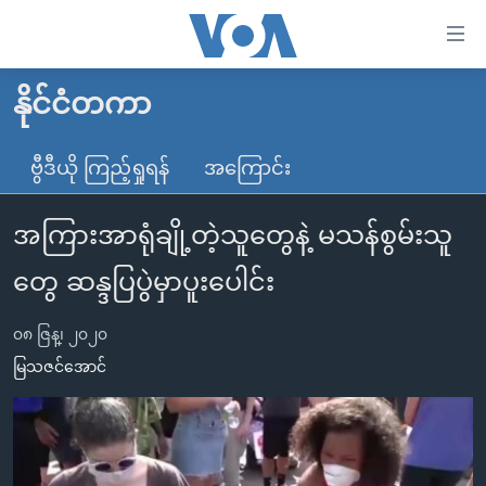
သုံး
ရ
လွယ်ကူ
နိုင်ငံတကာ
မူလစာမျက်နှာ
စေ
မြန်မာ
ဗွီဒီယို ကြည့်ရှုရန်
အကြောင်း
သည့်
ကမ္ဘာ့သတင်းများ
Link
အကြားအာရုံချို့တဲ့သူတွေနဲ့ မသန်စွမ်းသူ
ဗွီဒီယို
နိုင်ငံတကာ
များ
သတင်းလွတ်လပ်ခွင့်
အမေရိကန်
တွေ ဆန္ဒပြပွဲမှာပူးပေါင်း
ပင်မ
ရပ်ဝန်းတခု လမ်းတခု အလွန်
တရုတ်
အကြောင်းအရာ
၀၈ ဇြန္၊ ၂၀၂၀
သို့
အင်္ဂလိပ်စာလေ့လာမယ်
အစ္စရေး-ပါလက်စတိုင်း
မြသဇင်အောင်
ကျော်
အပတ်စဉ်ကဏ္ဍများ
အမေရိကန်သုံးအီဒီယံ
ကြည့်
ရေဒီယိုနှင့်ရုပ်သံ အချက်အလက်များ
မကြေးမုံရဲ့ အင်္ဂလိပ်စာ
ရေဒီယို
ရန်
ပင်မ
ရေဒီယို/တီဗွီအစီအစဉ်
ရုပ်ရှင်ထဲက အင်္ဂလိပ်စာ
တီဗွီ