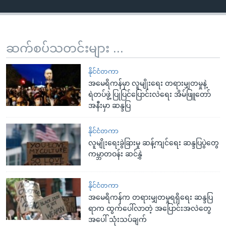
ဆက်စပ်သတင်းများ ...
နိုင်ငံတကာ
အမေရိကန်မှာ လူမျိုးရေး တရားမျှတမှုနဲ့
ရဲတပ်ဖွဲ့ ပြုပြင်ပြောင်းလဲရေး အိမ်ဖြူတော်
အနီးမှာ ဆန္ဒပြ
နိုင်ငံတကာ
လူမျိုးရေးခွဲခြားမှု ဆန့်ကျင်ရေး ဆန္ဒပြပွဲတွေ
ကမ္ဘာတဝန်း ဆင်နွှဲ
နိုင်ငံတကာ
အမေရိကန်က တရားမျှတမှုရရှိရေး ဆန္ဒပြ
ရာက ထွက်ပေါ်လာတဲ့ အပြောင်းအလဲတွေ
အပေါ် သုံးသပ်ချက်