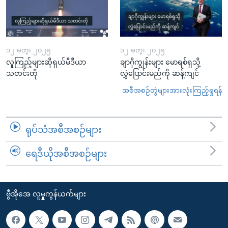
၁၂ မတ္၊ ၂၀၂၅
၁၂ မတ္၊ ၂၀၂၅
လူကြည့်များဆိုရှယ်မီဒီယာ
ချာဂိုကျွန်းများ မောရစ်ရှသို့
သတင်းတို
လွှဲပြောင်းမည်ကို ဆန့်ကျင်
အစီအစဉ်တွဲများအားလုံးကြည့်ရှုရန်
ရုပ်သံအစီအစဉ်များ
ရေဒီယိုအစီအစဉ်များ
ဗွီအိုအေ လူမှုကွန်ယက်များ