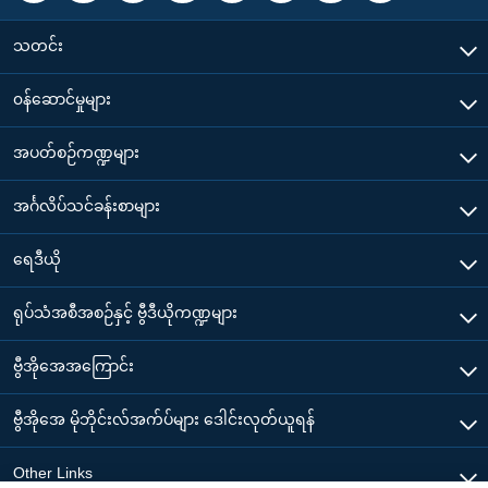
သတင်း
၀န်ဆောင်မှုများ
အပတ်စဉ်ကဏ္ဍများ
အင်္ဂလိပ်သင်ခန်းစာများ
ရေဒီယို
ရုပ်သံအစီအစဉ်နှင့် ဗွီဒီယိုကဏ္ဍများ
ဗွီအိုအေအကြောင်း
ဗွီအိုအေ မိုဘိုင်းလ်အက်ပ်များ ဒေါင်းလုတ်ယူရန်
Other Links