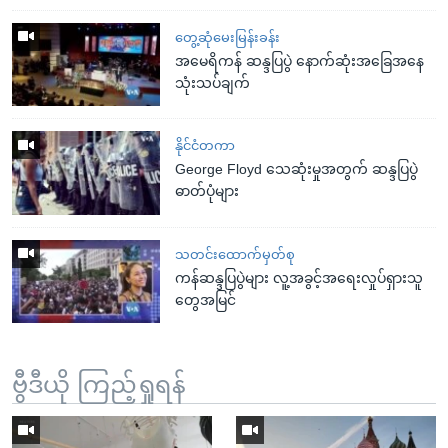
တွေ့ဆုံမေးမြန်းခန်း
အမေရိကန် ဆန္ဒပြပွဲ နောက်ဆုံးအခြေအနေ
သုံးသပ်ချက်
နိုင်ငံတကာ
George Floyd သေဆုံးမှုအတွက် ဆန္ဒပြပွဲ
ဓာတ်ပုံများ
သတင်းထောက်မှတ်စု
ကန်ဆန္ဒပြပွဲများ လူ့အခွင့်အရေးလှုပ်ရှားသူ
တွေအမြင်
ဗွီဒီယို ကြည့်ရှုရန်