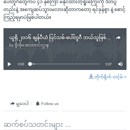
ပေါ်တူဂီတွေကပဲ ၄၁ နှစ်ကြာ မနိုင်ထားတဲ့ရှုံးကြွေးကို ဒီတပွဲ
တည်းနဲ့ အကျေဆပ်သွားမလားဆိုတာကတော့ ရင်ခုန်စွာ နဲ့ စောင့်
ကြည့်ရမှာပဲဖြစ်ပါတယ်။
ယူရို ၂၀၁၆ ချန်ပီယံ ပြင်သစ်-ပေါ်တူဂီ ဘယ်သူဖြစ်မလဲ
by
ဗွီအိုအေသတင်းဌာန
No media source currently available
0:00
5:07
တိုက်ရိုက် လင့်ခ်
မျှဝေပါ
Follow us
ဆက်စပ်သတင်းများ ...