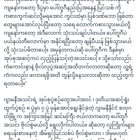
ကျနော်ကတော့ ဒီပွဲမှာ ပေါ်တူဂီနည်းပြအနေနဲ့ ပြင်သစ် ကို
ကစားကွက်ဆင်လို့မရအောင် ကွင်းထဲမှာ ပြစ်ဒဏ်ဘော ဖြစ်တာ
တွေများအောင်လုပ်ပြီးတော့ သရေ လောက်ကစားသွားမယ်လို့
ကျနော်ကတော့ အဲဒီလောက် သုံးသပ်ချင်ပါတယ်။ ပေါ်တူဂီပဲ
ပယ်နယ်တီလောက်မှာ အနိုင်ရပြီးတော့ ချန်ပီယန် ဖြစ်သွားမယ်
လို့ သုံးသပ်မိတာပေါ့။ အမှန်တကယ်ဆို ပေါ်တူဂီက ဒီနှစ်မှာ
အုပ်စုအဆင့်ကပဲ လှည့်ပြန်သင့်တဲ့အသင်းပေါ့ ။ သို့သော်လည်း
ကံကောင်းစွာနဲ့ ဗိုလ်လုပွဲအဆင့်အထိတက်လာတာဆိုတော့ သူ့ရဲ့
ကံကလည်း ဖလားရဖို့အထိ တွန်းပို့နေသလားဆိုတာ ထည့်တွက်
ရတာပေါ့။"
ဂျာမနီအသင်းရဲ့ အုပ်စုပွဲစဉ်တွေအပါအဝင် ၊ ဒုတိယအဆင့်ရှုံး
ထွက်ပွဲစဉ် ၈ ပွဲမှာ ၇ ပွဲ မှန်အောင်ရွေးနိုင်ခဲ့တဲ့ ဂျာမနီနိုင်ငံ စတုဂ
တ်မြို့က အကြားအမြင် ဆင်မကြီး ဇယ်လာကတော့ ပေါ်တူဂီ
အသင်း ဗိုလ်စွဲမယ်လို့ ရွေးလိုက်ပါတယ်။ ဆိုတော့ လူကြိုက်များ
ရေပန်းစားနေတဲ့ အိမ်ရှင်ပြင်သစ်ပဲ ဗိုလ်စွဲမလား ၊ ဒါမှမဟုတ်