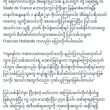
ကို ရောက်လာပါပြီ။ အိမ်ရှင်ပြင်သစ် နဲ့ ပေါ်တူဂီ တို့ ပဲရစ်မြို့က
Stade de France ဘောလုံးကွင်းကြီးမှာ မြန်မာစံတော်ချိန်
တနင်္လာနေ့မနက် ၁ နာရီခဲွဲမှာ ဗိုလ်လုကြမှာပါ။ အိမ်ရှင်ပရိဿတ်
ကတော့ သူတို့အသင်းကို အားပေးဖို့ပြင်နေကြပြီး၊ ပြင်သစ်
အသင်းသာ ယူရို ၂၀၁၆ ဗိုလ်စွဲမယ်ဆိုရင် ပြင်သစ်နိုင်ငံသားတွေ
အတွက် စိတ်ဓါတ်တက်သွားစေမယ်လို့ ပြင်သစ်သမ္မတ
Francois Hollande ကလည်း ပြောလိုက်ပါတယ်။
“ကျနော်က ကစားသမားမဟုတ်သလို၊ နည်းပြလည်းမဟုတ်ပါ
ဘူး။ ပြင်သစ်အသင်းရဲ့ အောင်မြင်မှုဟာ ကျနော်ကြောင့်မဟုတ်
ပါဘူး။ ဒါပေမဲ့လည်း ဖိုင်နယ်နိုင်ပြီး ဗိုလ်စွဲလိုက်မယ်ဆိုရင်တော့
ပြင်သစ်ပြည်သူတွေ ပျော်ရွှင်ပြီး၊ စိတ်ဓါတ်တက်ကြွလာမှာဖြစ်
သလို၊ အသင်းအတွက်လည်း ဂုဏ်ယူကြမှာဖြစ်ပါတယ်။”
ပြင်သစ်နိုင်ငံမှာ ပြီးခဲ့တဲ့ မတ်လက အကြမ်းဖက်တိုက်ခိုက်မှု
ဖြစ်ပွားခဲ့ပြီး လူ ၁၃၀ သေဆုံးပြီး၊ ၃၇၀ နီးပါး ဒဏ်ရာရခဲ့ကြတာ
ပါ။ ဒါကြောင့် အဲဒီဒဏ်ရာတွေကို ကုစားဖို့အတွက် အနိုင်ရဖို့