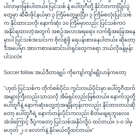
ပါလာမှာဖြစ်ပါတယ်။ ပြင်သစ် နဲ့ ပေါ်တူဂီတို့ နိုင်ငံတကာပြိုင်ပွဲ
တွေမှာ ဆီမီးဖိုင်နယ်မှာ ၃ ကြိမ်တွေ့ဖူးပြီး၊ ၃ ကြိမ်စလုံးပြင်သစ်
က နိုင်ထားသလို၊ နောက်ဆုံး ၁၀ ကြိမ်မှာလည်း ပြင်သစ်ကပဲ
အနိုင်ရထားတဲ့အတွက် အစဉ်အလာအရရော၊ လက်ရှိအခြေအနေ
မှာပါ ပြင်သစ်အသင်းက ဗိုလ်စွဲဖို့ ရေပန်းစားနေပါတယ်။ ဆိုတော့
ဒီအပေါ်မှာ အားကစားဆောင်းပါးရှင်တွေကရော ဘယ်လိုခန့်မှန်း
ပါသလဲ။
Soccer follow အယ်ဒီတာချုပ် ကိုကျော်ကျာ်မျိုးဟန်ကတော့
"ဟုတ် ပြင်သစ်က တိုက်စစ်ပိုင်း၊ ကွင်းလယ်ပိုင်းမှာ ပေါ်တူဂီထက်
အများကြီးလည်းသာသလို အိမ်ရှင်လည်းဖြစ်တယ်။ နောက်သူတို့
ပေါ်တူဂီနဲ့ နောက်ဆုံးတွေ့တဲ့အချိန်တုန်းကလည်း နိုင်ထားတယ်ဆို
တော့ ပေါ်တူဂီရဲ့ နောက်တန်းပိုင်းကလည်း စိတ်မချရဘူးလေ။
အဲဒါကြောင့် ဒီပွဲကတော့ ပြင်သစ်အနိုင်လို့ပဲ ထင်တယ်။ ၁-၀ ဒါမှ
မဟုတ် ၂-၁ လောက်နဲ့ နိုင်မယ်လို့ထင်တယ်။"