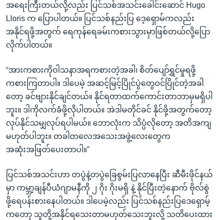
အရေးကြီးတယ်လို့လည်း ပြင်သစ်အသင်းခေါင်းဆောင် Hugo
Lloris က ပြောပါတယ်။ ပြင်သစ်နည်းပြ ဒေ့ရှောမ်ကလည်း
အနိုင်ရဖို့အတွက် ရေကုန်ရေခမ်းကစားသွားမှာဖြစ်တယ်လို့ပြော
လိုက်ပါတယ်။
“အားကစားကိုဝါသနာအရကစားတဲ့အခါ၊ စိတ်ပျော်ရွှင်မှုရဖို့
ကစားကြတာပါ။ ဒါပေမဲ့ အဆင့်မြင့်ပြိုင်ပွဲတွေဝင်ပြိုင်တဲ့အခါ
တော့ ခင်ဗျားနိုင်ချင်တယ်။ နိုင်ရတာထက်ကောင်းတာဘာမှမရှိပါ
ဘူး။ ဒါကိုလက်ခံဖို့လိုပါတယ်။ အဲဒါမတိုင်ခင် နိုင်ဖို့အတွက်တော့
လုပ်နိုင်သမျှလုပ်ရပါမယ်။ ဘောလုံးက သိပ္ပံလိုတော့ အတိအကျ
မဟုတ်ပါဘူး။ တခါတလေအသေးအဖွဲ့လေးတွေက
အဆုံးအဖြတ်ပေးတာပါ။”
ပြင်သစ်အသင်းဟာ တပွဲနဲ့တပွဲခြေစွမ်းပြလာနေပြီး ဆီမီးဖိုင်နယ်
မှာ ကမ္ဘာ့ချန်ပီယံဂျာမနီကို ၂ ဂိုး ဂိုးမရှိ နဲ့ နိုင်ပြီးတဲ့နောက် ဗိုလ်စွဲ
ဖို့ရေပန်းစားနေပါတယ်။ ဒါပေမဲ့လည်း ပြင်သစ်နည်းပြဒေရှောမ့်
ကတော့ သူတို့အနိုင်ရသေးတာမဟုတ်သေးဘူးလို့ သတိပေးထား