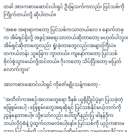
တခါ အားကစားဆောင်းပါးရှင် ဦးမြသက်ကလည်း ပြင်သစ်ကို
ကြိုက်တယ်လို့ ဆိုပါတယ်။
"အစစ အရာရာကတော့ ပြင်သစ်ကသာတယ်လေ ။ နောက်တခု
က အိမ်ရှင်မို့လို့ အခွင့်အရေးသာတယ်ဆိုတာတော့ မဟုတ်ပါဘူး။
အိမ်ရှင်ဆိုတာတွေလည်း ရှုံးခဲ့တာတွေလည်းအများကြီးပဲ။
တကယ်တန်း သူခြေက ကွာတယ်။ ကျနော်ကတော့ ပြင်သစ်
ဗိုလ်စွဲသွားမယ်လို့ထင်တယ်။ ဂိုးကတော့ သိပ်ပြီးတော့ မပြတ်
လောက်ဘူး။"
အားကစားဆောင်းပါးရှင် ကိုဇော်မျိုးသန့်ကတော့ -
"အတိတ်ကအစဉ်အလာတွေရော ဒီနှစ် ယူရိုပြိုင်ပွဲမှာ ပြသခဲ့တဲ့
ခြေစွမ်းပေါ့ ၊ ခြေစွမ်းတွေအရဆိုရင် ပြင်သစ်နိုင်မယ့်ဘက်ကို
ညွန်နေတာပေါ့။ သို့သော်လည်း ပေါ်တူဂီနည်းပြ ဖါနန်ဒိုက
ဘယ်လိုပုံစံနဲ့ ပွဲထွက်လာမလဲပေါ့နော်။ ပြင်သစ်ကို ယှဉ်ကစားမ
လား၊ ပြင်သစ်ကို ယှဉ်ကစားမယ်ဆိုရင်တော့ သူမကစားနိုင်ဘူး ။