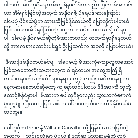
ပါတယ်။ ပေါ်တူဂီရှေ့တန်းလူ ရိုနာလ်ဒိုကလည်း ပြင်သစ်အသင်း
ဟာ အိမ်ရှင်ဖြစ်တဲ့အတွက် အနိုင်ရဖို့ ပိုရေပန်းစားကြောင်း၊
ဒါပေမဲ့ ဖိုင်နယ်ပွဲက ဘာမဆိုဖြစ်နိုင်တယ်လို့ ပြောလိုက်ပါတယ်။
ပြင်သစ်ဟာအိမ်ရှင်ဖြစ်တဲ့အတွက် တပမ်းသာတယ်လို့ ဆိုရမှာ
ပါ။ ဒါပေမဲ့ နိုင်ရမယ်ဆိုတဲ့ဖိအားကလည်း တဘက်မှာရှိနေတယ်
လို့ အားကစားဆောင်းပါးရှင် ဦးမြသက်က အခုလို ပြောပါတယ်။
"ဖိအားဖြစ်နိုင်တယ်ခင်ဗျ။ ဒါပေမယ့် ဖိအားကိုကျော်လွှတ်အောင်
ပြင်သစ်ဘောလုံးသမားတွေက ဝါရင့်တယ်၊ အတွေ့အကြုံရှိ
တယ်။ နောက်သက်ဆိုင်ရာနေရာ တွေမှာလည်း အဓိကနေရာက
နေကစားနေတယ်ဆိုတော့ ကျနော်ထင်ပါတယ် ဒီဖိအားကို သူတို့
တောင့်ခံနိုင်မှာပါ။ ဖိအားက ပေါ်တူဂီမှာလည်း သွားသက်ရောက်
မှုတွေများပြီးတော့ ပြင်သစ်အပေါ်မှာတော့ ဒီလောက်ရှိနိုင်မယ်မ
ထင်ဘူး။"
ပေါ်တူဂီက Pepe နဲ့ William Carvalho တို့ ပြန်ပါလာမှာဖြစ်တဲ့
အတွက် ၂ သင်းစလုံးမှာ ပွဲပယ် နဲ့ ဒဏ်ရာပြဿနာမရှိဘဲ လူစုံ