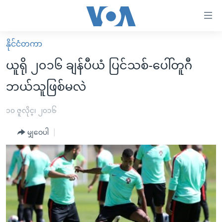
သုံး
ရ
လွယ်ကူ
နိုင်ငံတကာ
မူလစာမျက်နှာ
စေ
ယူရို ၂၀၁၆ ချန်ပီယံ ပြင်သစ်-ပေါ်တူဂီ
မြန်မာ
သည့်
ဘယ်သူဖြစ်မလဲ
ကမ္ဘာ့သတင်းများ
Link
ဗွီဒီယို
နိုင်ငံတကာ
၁၀ ဇူလိုင္၊ ၂၀၁၆
များ
သတင်းလွတ်လပ်ခွင့်
အမေရိကန်
ပင်မ
မျှဝေပါ
ရပ်ဝန်းတခု လမ်းတခု အလွန်
တရုတ်
အကြောင်းအရာ
သို့
အင်္ဂလိပ်စာလေ့လာမယ်
အစ္စရေး-ပါလက်စတိုင်း
ကျော်
အပတ်စဉ်ကဏ္ဍများ
အမေရိကန်သုံးအီဒီယံ
ကြည့်
ရေဒီယိုနှင့်ရုပ်သံ အချက်အလက်များ
မကြေးမုံရဲ့ အင်္ဂလိပ်စာ
ရေဒီယို
ရန်
ပင်မ
ရေဒီယို/တီဗွီအစီအစဉ်
ရုပ်ရှင်ထဲက အင်္ဂလိပ်စာ
တီဗွီ