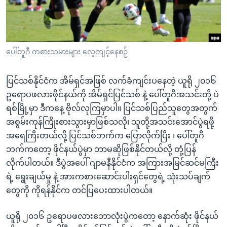
အ
သုတပဒေသာ အင်္ဂလိပ်စာ
ညွန်း
Learning English
စာမျက်နှာ
သို့
ဗွီအိုအေ လူမှုကွန်ယက်များ
ပေါ်တူဂီ ကစားသမားများ လေ့ကျင့်နေစဉ်
ကျော်
ကြည့်
ပြင်သစ်နိုင်ငံက အိမ်ရှင်အဖြစ် လက်ခံကျင်းပနေတဲ့ ယူရို ၂၀၁၆
ရန်
ဘာသာစကားများ
ဥရောပဖလားဖိုင်နယ်ကို အိမ်ရှင်ပြင်သစ် နဲ့ ပေါ်တူဂီအသင်းတို့ ပဲ
ရှာဖွေ
ရစ်မြို့မှာ ဒီကနေ့ ဗိုလ်လုကြမှာပါ။ ပြင်သစ်ပြည်သူတွေအတွက်
ရန်
အစွမ်းကုန်ကြိုးစားသွားမှာဖြစ်သလို၊ သူတို့အသင်းအောင်ပွဲရဖို့
နေရာ
အရေကြီးတယ်လို့ ပြင်သစ်ဘက်က ပြောလိုက်ပြီး ၊ ပေါ်တူဂီ
သို့
ဘက်ကတော့ ဖိုင်နယ်ပွဲမှာ ဘာမဆိုဖြစ်နိုင်တယ်လို့ တုံ့ပြန်
ကျော်
လိုက်ပါတယ်။ ဒီပွဲအပေါ် ဂျာမနီနိုင်ငံက အကြားအမြင်ဆင်မကြီး
ရန်
ရဲ့ ရွေးချယ်မှု နဲ့ အားကစားဆောင်းပါးရှင်တွေရဲ့ သုံးသပ်ချက်
တွေကို ကိုရန်နိုင်က တင်ပြပေးထားပါတယ်။
ယူရို ၂၀၁၆ ဥရောပဖလားဘောလုံးပွဲကတော့ နောက်ဆုံး ဖိုင်နယ်