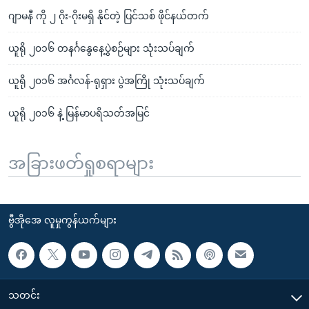
ဂျာမနီ ကို ၂ ဂိုး-ဂိုးမရှိ နိုင်တဲ့ ပြင်သစ် ဖိုင်နယ်တက်
ယူရို ၂၀၁၆ တနင်္ဂနွေနေ့ပွဲစဉ်များ သုံးသပ်ချက်
ယူရို ၂၀၁၆ အင်္ဂလန်-ရုရှား ပွဲအကြို သုံးသပ်ချက်
ယူရို ၂၀၁၆ နဲ့ မြန်မာပရိသတ်အမြင်
အခြားဖတ်ရှုစရာများ
ဗွီအိုအေ လူမှုကွန်ယက်များ
သတင်း