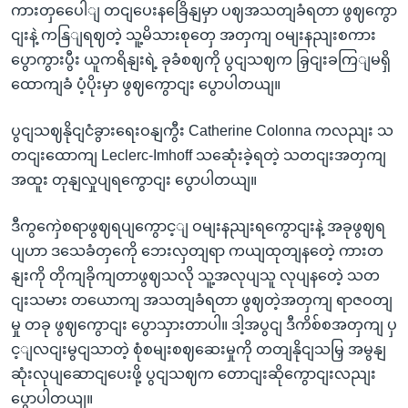
ကားတှပေေါျ တငျပေးနခြေိနျမှာ ပဈအသတျခံရတာ ဖွဈကွော
ငျးနဲ့ ကနြျရဈတဲ့ သူ့မိသားစုတှေ အတှကျ ဝမျးနညျးစကား
ပွောကွားပွီး ယူကရိနျးရဲ့ ခုခံစဈကို ပွငျသဈက ခြှငျးခကြျမရှိ
ထောကျခံ ပံ့ပိုးမှာ ဖွဈကွောငျး ပွောပါတယျ။
ပွငျသဈနိုငျငံခွားရေးဝနျကွီး Catherine Colonna ကလညျး သ
တငျးထောကျ Leclerc-Imhoff သဆေုံးခဲ့ရတဲ့ သတငျးအတှကျ
အထူး တုနျလှုပျရကွောငျး ပွောပါတယျ။
ဒီကွကှေဲစရာဖွဈရပျကွောင့ျ ဝမျးနညျးရကွောငျးနဲ့ အခုဖွဈရ
ပျဟာ ဒသေခံတှကေို ဘေးလှတျရာ ကယျထုတျနတေဲ့ ကားတ
နျးကို တိုကျခိုကျတာဖွဈသလို သူ့အလုပျသူ လုပျနတေဲ့ သတ
ငျးသမား တယောကျ အသတျခံရတာ ဖွဈတဲ့အတှကျ ရာဇဝတျ
မှု တခု ဖွဈကွောငျး ပွောသှားတာပါ။ ဒါ့အပွငျ ဒီကိစ်စအတှကျ ပှ
င့ျလငျးမွငျသာတဲ့ စုံစမျးစဈဆေးမှုကို တတျနိုငျသမြှ အမွနျ
ဆုံးလုပျဆောငျပေးဖို့ ပွငျသဈက တောငျးဆိုကွောငျးလညျး
ပွောပါတယျ။