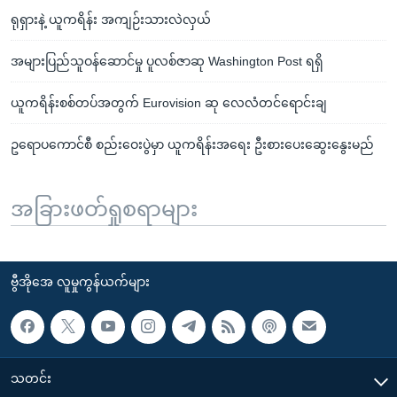
ရုရှားနဲ့ ယူကရိန်း အကျဉ်းသားလဲလှယ်
အများပြည်သူဝန်ဆောင်မှု ပူလစ်ဇာဆု Washington Post ရရှိ
ယူကရိန်းစစ်တပ်အတွက် Eurovision ဆု လေလံတင်ရောင်းချ
ဥရောပကောင်စီ စည်းဝေးပွဲမှာ ယူကရိန်းအရေး ဦးစားပေးဆွေးနွေးမည်
အခြားဖတ်ရှုစရာများ
ဗွီအိုအေ လူမှုကွန်ယက်များ
သတင်း