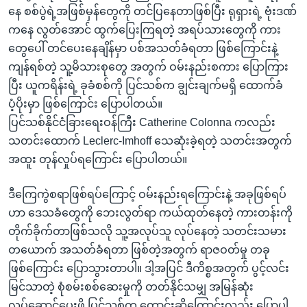
နေ စစ်ပွဲရဲ့အဖြစ်မှန်တွေကို တင်ပြနေတာဖြစ်ပြီး ရုရှားရဲ့ ဗုံးဒဏ်
ကနေ လွတ်အောင် ထွက်ပြေးကြရတဲ့ အရပ်သားတွေကို ကား
တွေပေါ် တင်ပေးနေချိန်မှာ ပစ်အသတ်ခံရတာ ဖြစ်ကြောင်းနဲ့
ကျန်ရစ်တဲ့ သူ့မိသားစုတွေ အတွက် ဝမ်းနည်းစကား ပြောကြား
ပြီး ယူကရိန်းရဲ့ ခုခံစစ်ကို ပြင်သစ်က ချွင်းချက်မရှိ ထောက်ခံ
ပံ့ပိုးမှာ ဖြစ်ကြောင်း ပြောပါတယ်။
ပြင်သစ်နိုင်ငံခြားရေးဝန်ကြီး Catherine Colonna ကလည်း
သတင်းထောက် Leclerc-Imhoff သေဆုံးခဲ့ရတဲ့ သတင်းအတွက်
အထူး တုန်လှုပ်ရကြောင်း ပြောပါတယ်။
ဒီကြေကွဲစရာဖြစ်ရပ်ကြောင့် ဝမ်းနည်းရကြောင်းနဲ့ အခုဖြစ်ရပ်
ဟာ ဒေသခံတွေကို ဘေးလွတ်ရာ ကယ်ထုတ်နေတဲ့ ကားတန်းကို
တိုက်ခိုက်တာဖြစ်သလို သူ့အလုပ်သူ လုပ်နေတဲ့ သတင်းသမား
တယောက် အသတ်ခံရတာ ဖြစ်တဲ့အတွက် ရာဇဝတ်မှု တခု
ဖြစ်ကြောင်း ပြောသွားတာပါ။ ဒါ့အပြင် ဒီကိစ္စအတွက် ပွင့်လင်း
မြင်သာတဲ့ စုံစမ်းစစ်ဆေးမှုကို တတ်နိုင်သမျှ အမြန်ဆုံး
လုပ်ဆောင်ပေးဖို့ ပြင်သစ်က တောင်းဆိုကြောင်းလည်း ပြောပါ