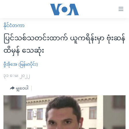
သုံး
ရ
လွယ်ကူ
နိုင်ငံတကာ
မူလစာမျက်နှာ
စေ
ပြင်သစ်သတင်းထာက် ယူကရိန်းမှာ ဗုံးဆန်
မြန်မာ
သည့်
ထိမှန် သေဆုံး
ကမ္ဘာ့သတင်းများ
Link
ဗွီဒီယို
နိုင်ငံတကာ
ဗွီအိုအေ (မြန်မာပိုင်း)
များ
သတင်းလွတ်လပ်ခွင့်
အမေရိကန်
၃၁ ေမ၊ ၂၀၂၂
ပင်မ
ရပ်ဝန်းတခု လမ်းတခု အလွန်
တရုတ်
အကြောင်းအရာ
မျှဝေပါ
သို့
အင်္ဂလိပ်စာလေ့လာမယ်
အစ္စရေး-ပါလက်စတိုင်း
ကျော်
အပတ်စဉ်ကဏ္ဍများ
အမေရိကန်သုံးအီဒီယံ
ကြည့်
ရေဒီယိုနှင့်ရုပ်သံ အချက်အလက်များ
မကြေးမုံရဲ့ အင်္ဂလိပ်စာ
ရေဒီယို
ရန်
ပင်မ
ရေဒီယို/တီဗွီအစီအစဉ်
ရုပ်ရှင်ထဲက အင်္ဂလိပ်စာ
တီဗွီ