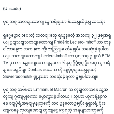
(Unicode)
ပွငျသဈသတငျးထာကျ ယူကရိနျးမှာ ဗုံးဆနျထိမှနျ သဆေုံး
ရှှေ့ပွောငျးပေးတဲ့ သတငျးတှေ ရယူနတေဲ့ အသကျ ၃၂ နှဈအရှ
ယျ ပွငျသဈသတငျးထောကျ Frédéric Leclerc-Imhoff ဟာ တန
ငျ်လာနေ့က လကျနကျကွီးကညြျစ ထိမှနျပွီး သဆေုံးခဲ့ရပါတ
ယျ။ သတငျးထောကျ Leclerc-Imhoff ဟာ ပွငျသဈရုပျသံ BFM
TV မှာ တာဝနျထမျးဆောငျနတော ၆ နှဈရှိပွီဖွဈပွီး အခု ယူကရိ
နျးအရှေ့ပိုငျး Donbas ဒသေက တိုကျပှဲပွငျးထနျနတေဲ့
Sievierodonetsk မွို့နားမှာ သဆေုံးခဲ့ရတာ ဖွဈပါတယျ။
ပွငျသဈသမ်မတ Emmanuel Macron က တှဈတာကနေ သူ့အ
တှကျ ဂုဏျပွုစကား ပွောကွားခဲ့ပါတယျ။ သူဟာ ယူကရိနျးက
နေ စဈပှဲရဲ့အဖွဈမှနျတှကေို တငျပွနတောဖွဈပွီး ရုရှားရဲ့ ဗုံးဒ
ဏျကနေ လှတျအောငျ ထှကျပွေးကွရတဲ့ အရပျသားတှကေို