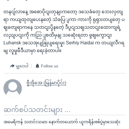
တနငျ်လာနေ့ အစောပိုငျးတုနျးကတော့ ဒသေခံတှေ ဘေးလှတျ
ရာ ကယျထုတျပေးနတေဲ့ သံခပြျကာ ကားကို ရုရှားတပျတှေ ပ
ဈခတျရာကနေ သတငျးပို့နတေဲ့ ဒီပွငျသဈသတငျးထောကျရဲ့
လညျပငျးကို ကညြျစထိမှနျ သဆေုံးရတာ ဖွဈကွောငျး
Luhansk ဒသေအုပျခြုပျရေးမှုး Serhiy Haidai က တယျလီဂရ
မျ လူမှုမီဒီယာမှာ ရေးခဲ့တာပါ။
မျှဝေပါ
Follow us
ဗွီအိုအေ (မြန်မာပိုင်း)
ဆက်စပ်သတင်းများ ...
အမေရိကန် သတင်းသမား နောက်တယောက် ယူကရိန်းစစ်ပွဲမှာသေဆုံး