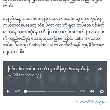
တယ်။
တနင်္လာနေ့ အစောပိုင်းတုန်းကတော့ ဒေသခံတွေ ဘေးလွတ်ရာ
ကယ်ထုတ်ပေးနေတဲ့ သံချပ်ကာ ကားကို ရုရှားတပ်တွေ ပစ်ခတ်
ရာကနေ သတင်းပို့နေတဲ့ ဒီပြင်သစ်သတင်းထောက်ရဲ့ လည်ပင်း
ကို ကျည်စထိမှန် သေဆုံးရတာ ဖြစ်ကြောင်း Luhansk ဒေသ
အုပ်ချုပ်ရေးမှုး Serhiy Haidai က တယ်လီဂရမ် လူမှုမီဒီယာမှာ
ရေးခဲ့တာပါ။
ပြင်သစ်သတင်းထောက် ယူကရိန်းမှာ ဗုံးဆန်ထိမှန် သေဆုံး
by
ဗွီအိုအေသတင်းဌာန
No media source currently available
0:00
1:39
တိုက်ရိုက် လင့်ခ်