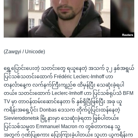
အ
သုတပဒေသာ အင်္ဂလိပ်စာ
ညွန်း
Learning English
စာမျက်နှာ
သို့
ဗွီအိုအေ လူမှုကွန်ယက်များ
ကျော်
ကြည့်
(Zawgyi / Unicode)
ရန်
ဘာသာစကားများ
ရှာဖွေ
ရွှေ့ပြောင်းပေးတဲ့ သတင်းတွေ ရယူနေတဲ့ အသက် ၃၂ နှစ်အရွယ်
ရန်
ပြင်သစ်သတင်းထောက် Frédéric Leclerc-Imhoff ဟာ
နေရာ
တနင်္လာနေ့က လက်နက်ကြီးကျည်စ ထိမှန်ပြီး သေဆုံးခဲ့ရပါ
သို့
တယ်။ သတင်းထောက် Leclerc-Imhoff ဟာ ပြင်သစ်ရုပ်သံ BFM
ကျော်
TV မှာ တာဝန်ထမ်းဆောင်နေတာ ၆ နှစ်ရှိပြီဖြစ်ပြီး အခု ယူ
ရန်
ကရိန်းအရှေ့ပိုင်း Donbas ဒေသက တိုက်ပွဲပြင်းထန်နေတဲ့
Sievierodonetsk မြို့နားမှာ သေဆုံးခဲ့ရတာ ဖြစ်ပါတယ်။
ပြင်သစ်သမ္မတ Emmanuel Macron က တွစ်တာကနေ သူ့
အတွက် ဂုဏ်ပြုစကား ပြောကြားခဲ့ပါတယ်။ သူဟာ ယူကရိန်းက