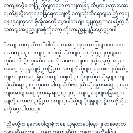
တကျနပွေီး၊ တခြို့ဆိုငျတှမှော လကျကနြျဆီပွတျမသှားအော
ငျ ထိနျးပွီးရောငျးခနြရေတယျလို့ စကျသုံးဆီရောငျးခတြဲ့ လုပျ
ငနျးရှငျတှကေ ဗှီအိုအကေို ပွောပါတယျ။ ရနျကုနျကပေးပို့တဲ့ ဒီ
သတငျးအပွည့ျအစုံကိုတော့ ကိုသားညှန့ျဦးပွောပွမှာပါ။
ဒီဇယျ၊ ဓာတျဆီ တပီပါကို ၁ လအတှငျးမှာ ကပြျ ၁၀၀,၀၀၀
လောကျဈေးတကျသှားသလို ဆီတငျသှငျးတဲ့ ပွညျတှငျးက
ကုမ်ပဏီကွီးတှဆေီကနေ လိုသလောကျဝယျလို့ မရတဲ့ အခွအေ
နကွေောင့ျ နယျမွို့တခြို့က လကျလီဆိုငျတှမှော စကျသုံးဆီပွ
တျလပျတာတှေ ရှိပါတယျ။ စဈကိုငျးတိုငျးထဲမှာဆိုရငျ စကျ
သုံးဆီရောငျးသူတှကေ ဓါတျဆီ ဒီဇယျဆီ ဆိုငျမှာအရောငျးမပွ
တျအောငျ နရောစုံကနေ ရတဲ့နညျးနဲ့ ဝယျယူရောငျးခနြရေတ
ယျလို့ ကောလငျးမွို့က စကျသုံးဆီဆိုငျ ပိုငျရှငျတဦးက ဗှီအိုအ
ကေို ပွောပါတယျ။
“ ညီမတို့က နရောပေါငျးစုံကနေ ယူရတာပေါ့နောျ၊ တနရောတ
ညျးနဲ့ဆို မရဘူး… ဟုတျတယျ ဆီကပွတျတယျ လိုခငြျ