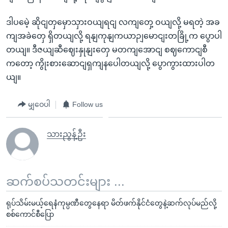
ဒါပမေဲ့ ဆိုငျတှမှောသှားဝယျရငျ လကျတှေ့ ဝယျလို့ မရတဲ့ အခ
ကျအခဲတှေ ရှိတယျလို့ ရနျကုနျကယာဉျမောငျးတခြို့က ပွောပါ
တယျ။ ဒီဇယျဆီဈေးနှုနျးတှေ မတကျအောငျ စဈကောငျစီ
ကတော့ ကွိုးစားဆောငျရှကျနပေါတယျလို့ ပွောကွားထားပါတ
ယျ။
မျှဝေပါ
Follow us
သားညွန့်ဦး
ဆက်စပ်သတင်းများ ...
ရုပ်သိမ်းမယ့်ရေနံကုမ္ပဏီတွေနေရာ မိတ်ဖက်နိုင်ငံတွေနဲ့ဆက်လုပ်မည်လို့
စစ်ကောင်စီပြော