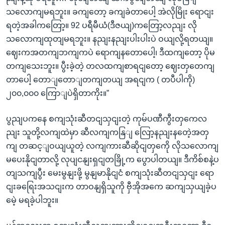
သလောကျမရဘူး။ ခကျတော့ ခကျခဲတာပေါ့ အဲလိုမြိုး ရောငျး
ရတဲ့အခါကတြော့။ 92 ပရီမီယံ(ဒီဇယျ)ကတြော့လညျး လို
သလောကျထုတျမရဘူး။ နညျးနညျးပါးပါးပဲ ဝယျလို့ရတယျ။
ဈေးကအတကျဘကျကပဲ ရောကျနတောပေါ့၊ ဒီထကျတော့ ပိုမ
တကျသေးဘူး။ ပွီးခဲ့တဲ့ တလထကျစာရငျတော့ ဈေးတှတေကျ
တာပေါ့ တောျတောျတကျတယျ အရငျက ( တပီပါကို)
၂၀၀,၀၀၀ ကြောျပဲရှိတာကိုး။”
ပွညျပကနေ စကျသုံးဆီတငျသှငျးတဲ့ ကုမ်ပဏီကွီးတှကေလ
ညျး သူတို့လကျထဲမှာ ဆီလကျကနြျ လြော့နညျးနတေဲ့အတှ
ကျ တဆင့ျဝယျယူတဲ့ လကျကားဆီဆိုငျတှကေို လိုသလောကျ
မပေးနိုငျတာလို့ လုပျငနျးရှငျတခြို့က ပွောပါတယျ။ ဒီကိစ်စနဲ့ပ
တျသကျပွီး မေးမွနျးဖို့ မွနျမာနိုငျငံ စကျသုံးဆီတငျသှငျး ရော
ငျးခရြေးအသငျးက တာဝနျရှိသူကို ဗှီအိုအကေ ဆကျသှယျခဲ့ပ
မေဲ့ မရခဲ့ပါဘူး။