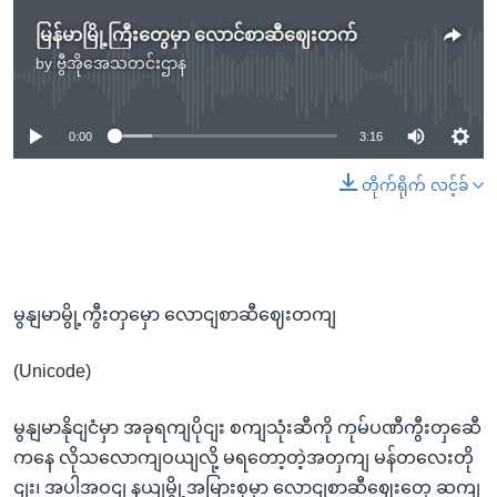
မြန်မာမြို့ကြီးတွေမှာ လောင်စာဆီဈေးတက်
by
ဗွီအိုအေသတင်းဌာန
No media source currently available
0:00
3:16
တိုက်ရိုက် လင့်ခ်
မွနျမာမွို့ကွီးတှမှော လောငျစာဆီဈေးတကျ
(Unicode)
မွနျမာနိုငျငံမှာ အခုရကျပိုငျး စကျသုံးဆီကို ကုမ်ပဏီကွီးတှဆေီ
ကနေ လိုသလောကျဝယျလို့ မရတော့တဲ့အတှကျ မန်တလေးတို
ငျး၊ အပါအဝငျ နယျမွို့အမြားစုမှာ လောငျစာဆီဈေးတှေ ဆကျ