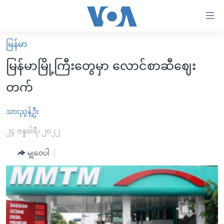
သုံး
ရ
လွယ်ကူ
မြန်မာ
မူလစာမျက်နှာ
စေ
မြန်မာမြို့ကြီးတွေမှာ လောင်စာဆီဈေး
မြန်မာ
သည့်
တက်
ကမ္ဘာ့သတင်းများ
Link
ဗွီဒီယို
နိုင်ငံတကာ
သားညွန့်ဦး
များ
သတင်းလွတ်လပ်ခွင့်
အမေရိကန်
၂၄ ဇန္နဝါရီ၊ ၂၀၂၂
ပင်မ
ရပ်ဝန်းတခု လမ်းတခု အလွန်
တရုတ်
အကြောင်းအရာ
မျှဝေပါ
သို့
အင်္ဂလိပ်စာလေ့လာမယ်
အစ္စရေး-ပါလက်စတိုင်း
ကျော်
အပတ်စဉ်ကဏ္ဍများ
အမေရိကန်သုံးအီဒီယံ
ကြည့်
ရေဒီယိုနှင့်ရုပ်သံ အချက်အလက်များ
မကြေးမုံရဲ့ အင်္ဂလိပ်စာ
ရေဒီယို
ရန်
ပင်မ
ရေဒီယို/တီဗွီအစီအစဉ်
ရုပ်ရှင်ထဲက အင်္ဂလိပ်စာ
တီဗွီ