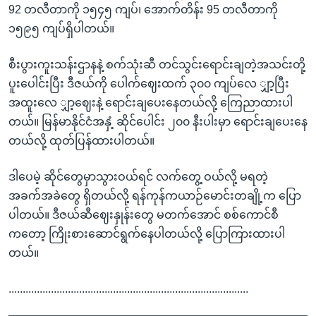
92 တလီတာကို ၁၅၄၅ ကျပ်၊ အောက်တိန်း 95 တလီတာကို
၁၅၉၅ ကျပ်ရှိပါတယ်။
စီးပွားကူးသန်းဌာနနဲ့ စက်သုံးဆီ တင်သွင်းရောင်းချတဲ့အသင်းတို့
ပူးပေါင်းပြီး ဒီဇယ်ကို ပေါက်ဈေးထက် ၃၀၀ ကျပ်လေ ျှာ့ပြီး
အထူးလေ ျှာ့ဈေးနဲ့ ရောင်းချပေးနေတယ်လို့ ကြေညာထားပါ
တယ်။ မြန်မာနိုင်ငံအနှံ့ ဆိုင်ပေါင်း ၂၀၀ နီးပါးမှာ ရောင်းချပေးနေ
တယ်လို့ ထုတ်ပြန်ထားပါတယ်။
ဒါပေမဲ့ ဆိုင်တွေမှာသွားဝယ်ရင် လက်တွေ့ ဝယ်လို့ မရတဲ့
အခက်အခဲတွေ ရှိတယ်လို့ ရန်ကုန်ကယာဉ်မောင်းတချို့က ပြော
ပါတယ်။ ဒီဇယ်ဆီဈေးနှုန်းတွေ မတက်အောင် စစ်ကောင်စီ
ကတော့ ကြိုးစားဆောင်ရွက်နေပါတယ်လို့ ပြောကြားထားပါ
တယ်။
.....................................................................................