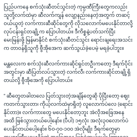
ပြည်ပကနေ စက်သုံးဆီတင်သွင်းတဲ့ ကုမ္ပဏီကြီးတွေကလည်း
သူတို့လက်ထဲမှာ ဆီလက်ကျန် လျော့နည်းနေတဲ့အတွက် တဆင့်
ဝယ်ယူတဲ့ လက်ကားဆီဆိုင်တွေကို လိုသလောက်မပေးနိုင်တာလို့
လုပ်ငန်းရှင်တချို့က ပြောပါတယ်။ ဒီကိစ္စနဲ့ပတ်သက်ပြီး
မေးမြန်းဖို့ မြန်မာနိုင်ငံ စက်သုံးဆီတင်သွင်း ရောင်းချရေးအသင်း
က တာဝန်ရှိသူကို ဗွီအိုအေက ဆက်သွယ်ခဲ့ပေမဲ့ မရခဲ့ပါဘူး။
မန္တလေးက စက်သုံးဆီလက်ကားဆိုင်ရှင်တဦးကတော့ ဒီရက်ပိုင်း
အတွင်းမှာ ဆီပြတ်လပ်သွားတဲ့ လက်လီ၊ လက်ကားဆိုင်တချို့ရှိ
တယ်လို့ ဗွီအိုအေကို ပြောပါတယ်။
“ ဆီတွေတခါတလေ ပြတ်သွားတဲ့အချိန်တွေဆို ပိုပြီးတော့ ဈေး
ကတက်သွားတာ၊ ကိုယ့်လက်ထဲမှာရှိတဲ့ လူလောက်ပဲလေ (ရောင်း
နိုင်တာ)။ လက်ကားတွေ မပေးနိုင်တော့ဘူး အဲလိုအခြေအနေ
အထိ ဖြစ်သွားတယ်ပေါ့နော်။ (ပီပါ) ၁၅လုံး အလုံး၃၀လောက်ပဲ
ပေးနိုင်တယ်ပေါ့နော်။ ၆၀-၇၀-၁၀၀ အဲလိုမျိုး ဒီရက်တွေမှာ