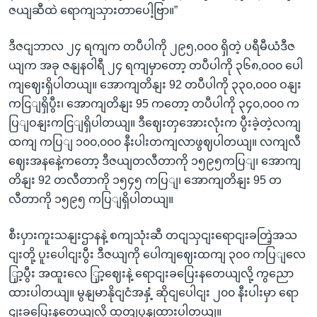
ဇယျဆီထဲ ရောကျသှားတာပေါ့ဗြာ။”
ဒီဇငျဘာလ ၂၄ ရကျက တပီပါကို ၂၉၅,၀၀၀ ရှိတဲ့ ပရီမီယံဒီဇ
ယျက အခု ဇနျနဝါရီ ၂၄ ရကျမှာတော့ တပီပါကို ၃၆၈,၀၀၀ ပေါ
ကျဈေးရှိပါတယျ။ အောကျတိနျး 92 တပီပါကို ၃၃၀,၀၀၀ ဝနျး
ကငြျရှိပွီး၊ အောကျတိနျး 95 ကတော့ တပီပါကို ၃၄၀,၀၀၀ က
ပြျဝနျးကငြျရှိပါတယျ။ ဒီဈေးတှအေားလုံးက ပွီးခဲ့တဲ့လကျ
ထကျ ကပြျ ၁၀၀,၀၀၀ နီးပါးတကျလာဖွဈပါတယျ။ လကျလီ
ဈေးအနနေဲ့ကတော့ ဒီဇယျတလီတာကို ၁၅၉၅ကပြျ၊ အောကျ
တိနျး 92 တလီတာကို ၁၅၄၅ ကပြျ၊ အောကျတိနျး 95 တ
လီတာကို ၁၅၉၅ ကပြျရှိပါတယျ။
စီးပှားကူးသနျးဌာနနဲ့ စကျသုံးဆီ တငျသှငျးရောငျးခတြဲ့အသ
ငျးတို့ ပူးပေါငျးပွီး ဒီဇယျကို ပေါကျဈေးထကျ ၃၀၀ ကပြျလေ
ြှာ့ပွီး အထူးလေ ြှာ့ဈေးနဲ့ ရောငျးခပြေးနတေယျလို့ ကွညော
ထားပါတယျ။ မွနျမာနိုငျငံအနှံ့ ဆိုငျပေါငျး ၂၀၀ နီးပါးမှာ ရော
ငျးခပြေးနတေယျလို့ ထုတျပွနျထားပါတယျ။