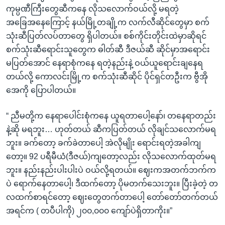
ကုမ္ပဏီကြီးတွေဆီကနေ လိုသလောက်ဝယ်လို့ မရတဲ့
အခြေအနေကြောင့် နယ်မြို့တချို့က လက်လီဆိုင်တွေမှာ စက်
သုံးဆီပြတ်လပ်တာတွေ ရှိပါတယ်။ စစ်ကိုင်းတိုင်းထဲမှာဆိုရင်
စက်သုံးဆီရောင်းသူတွေက ဓါတ်ဆီ ဒီဇယ်ဆီ ဆိုင်မှာအရောင်း
မပြတ်အောင် နေရာစုံကနေ ရတဲ့နည်းနဲ့ ဝယ်ယူရောင်းချနေရ
တယ်လို့ ကောလင်းမြို့က စက်သုံးဆီဆိုင် ပိုင်ရှင်တဦးက ဗွီအို
အေကို ပြောပါတယ်။
“ ညီမတို့က နေရာပေါင်းစုံကနေ ယူရတာပေါ့နော်၊ တနေရာတည်း
နဲ့ဆို မရဘူး… ဟုတ်တယ် ဆီကပြတ်တယ် လိုချင်သလောက်မရ
ဘူး။ ခက်တော့ ခက်ခဲတာပေါ့ အဲလိုမျိုး ရောင်းရတဲ့အခါကျ
တော့။ 92 ပရီမီယံ(ဒီဇယ်)ကျတော့လည်း လိုသလောက်ထုတ်မရ
ဘူး။ နည်းနည်းပါးပါးပဲ ဝယ်လို့ရတယ်။ ဈေးကအတက်ဘက်က
ပဲ ရောက်နေတာပေါ့၊ ဒီထက်တော့ ပိုမတက်သေးဘူး။ ပြီးခဲ့တဲ့ တ
လထက်စာရင်တော့ ဈေးတွေတက်တာပေါ့ တော်တော်တက်တယ်
အရင်က ( တပီပါကို) ၂၀၀,၀၀၀ ကျော်ပဲရှိတာကိုး။”