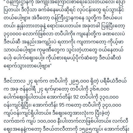
“ ဝန်ကြီးဌာနကို အကျိုးအကြောင်းစာရေးသေးတယ်လေ၊ ပြော
ပြတယ်၊ ဒီလိုသာ ခက်ခဲနေမယ်ဆိုရင် လုပ်ငန်းတွေ ရပ်သွားနိုင်
တယ်ပေါ့ဗျာ။ အဲဒီတော့ ဝန်ကြီးဌာနကနေ သူတို့က ဒီဇယ်ပေး
တယ်၊ နှုန်းတားတခုနဲ့ ရောင်းပေးတယ်။ အခုတခါ ပြန်ပြီးတော့
၃၄၀၀၀၀ လောက်ဖြစ်လာ တပီပါကို။ ကျနော်တို့က ခဏလေးပဲ
ဒီဇယ်ဆီ အနည်းအကျဉ်းပဲ ရတာကိုး ကျတာကတော့ ကိုယ့်ဖာ
သာဝယ်ပေါ့ဗျာ။ ကုမ္ပဏီတွေက သွင်းတဲ့ဟာတွေ ဝယ်နေတယ်
ပေါ့၊ ပေါက်ဈေးပေါ့။ ကိုယ်စားရမယ့်ပိုက်ဆံတွေ ဒီဇယ်ဆီထဲ
ရောက်သွားတာပေါ့ဗျာ။”
ဒီဇင်ဘာလ ၂၄ ရက်က တပီပါကို ၂၉၅,၀၀၀ ရှိတဲ့ ပရီမီယံဒီဇယ်
က အခု ဇန်နဝါရီ ၂၄ ရက်မှာတော့ တပီပါကို ၃၆၈,၀၀၀
ပေါက်ဈေးရှိပါတယ်။ အောက်တိန်း 92 တပီပါကို ၃၃၀,၀၀၀
ဝန်းကျင်ရှိပြီး၊ အောက်တိန်း 95 ကတော့ တပီပါကို ၃၄၀,၀၀၀
ကျပ်ဝန်းကျင်ရှိပါတယ်။ ဒီဈေးတွေအားလုံးက ပြီးခဲ့တဲ့
လက်ထက် ကျပ် ၁၀၀,၀၀၀ နီးပါးတက်လာဖြစ်ပါတယ်။ လက်လီ
ဈေးအနေနဲ့ကတော့ ဒီဇယ်တလီတာကို ၁၅၉၅ကျပ်၊ အောက်တိန်း