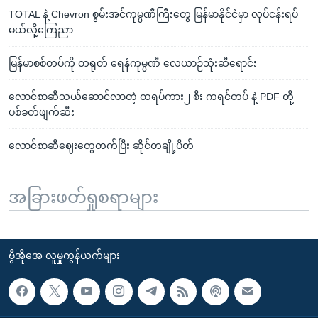
TOTAL နဲ့ Chevron စွမ်းအင်ကုမ္ပဏီကြီးတွေ မြန်မာနိုင်ငံမှာ လုပ်ငန်းရပ်
မယ်လို့ကြေညာ
မြန်မာစစ်တပ်ကို တရုတ် ရေနံကုမ္ပဏီ လေယာဉ်သုံးဆီရောင်း
လောင်စာဆီသယ်ဆောင်လာတဲ့ ထရပ်ကား၂ စီး ကရင်တပ် နဲ့ PDF တို့
ပစ်ခတ်ဖျက်ဆီး
လောင်စာဆီဈေးတွေတက်ပြီး ဆိုင်တချို့ပိတ်
အခြားဖတ်ရှုစရာများ
ဗွီအိုအေ လူမှုကွန်ယက်များ