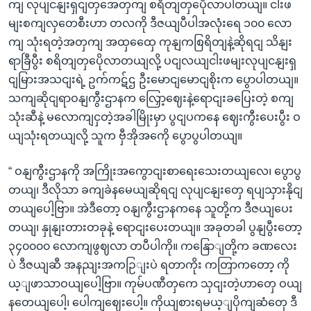
ကျ လုပျငနျးရှငျတှအေတှကျ စရိတျတှပေိုလာပါတယျ။ ငါးဖ
မျးစကျလှတေစီးဟာ တလကို ဒီဇယျပီပါအလုံးရေ ၁၀၀ လော
ကျ သုံးရတဲ့အတှကျ အထှထှေေ ကုနျကစြရိတျနဲ့ဆိုရငျ သိနျး
ရာခြီပွီး စရိတျတှပေိုလာတယျလို့ ပငျလယျငါးဖမျးလုပျငနျးရှ
ငျမြားအသငျးရဲ့ ဥက်ကဋ်ဌ ဦးမောငျမောငျစိုးက ပွောပါတယျ။
သကျဆိုငျရာဝနျကွီးဌာနက လြှော့ဈေးနဲ့ရောငျးခပြေးတဲ့ စကျ
သုံးဆီနဲ့ မလောကျငှတဲ့အခါမြိုးမှာ ပွငျပကနေ ဈေးကွီးပေးပွီး ဝ
ယျသုံးရတယျလို့ သူက ဗှီအိုအကေို ပွောပွပါတယျ။
“ ဝနျကွီးဌာနကို အကြိုးအကွောငျးစာရေးသေးတယျလေ၊ ပွောပွ
တယျ၊ ဒီလိုသာ ခကျခဲနမေယျဆိုရငျ လုပျငနျးတှေ ရပျသှားနိုငျ
တယျပေါ့ဗြာ။ အဲဒီတော့ ဝနျကွီးဌာနကနေ သူတို့က ဒီဇယျပေး
တယျ၊ နှုနျးတားတခုနဲ့ ရောငျးပေးတယျ။ အခုတခါ ပွနျပွီးတော့
၃၄၀၀၀၀ လောကျဖွဈလာ တပီပါကို။ ကနြောျတို့က ခဏလေး
ပဲ ဒီဇယျဆီ အနညျးအကဉြျးပဲ ရတာကိုး ကတြာကတော့ ကို
ယ့ျဖာသာဝယျပေါ့ဗြာ။ ကုမ်ပဏီတှကေ သှငျးတဲ့ဟာတှေ ဝယျ
နတေယျပေါ့၊ ပေါကျဈေးပေါ့။ ကိုယျစားရမယ့ျပိုကျဆံတှေ ဒီ