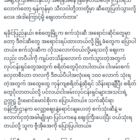
အများကြီးမပေးနိုင်တဲ့ အခြေအနေ ဖြစ်ခဲ့တယ်ပေါ့။ ကြားရသ
လောက်တော့ ရန်ကုန်မှာ သီလဝါတို့ဘာတို့မှာ ဆီတွေပြတ်သွားလို့
လေ။ အဲဒါကြောင့်မို့ ဈေးတက်တာ။”
ရခိုင်ပြည်နယ်၊ စစ်တွေမြို့က စက်သုံးဆီ အရောင်းဆိုင်တွေမှာ
တော့ ဒီဇင်ဆီတွေ အရောင်းရပ်ထားတယ်လို့ မြို့ခံတွေက ပြောပါ
တယ်။ စက်သုံးဆီက လိုသလောက်ဝယ်လို့မရသလို ဈေးက
လည်း တပီပါကို ကျပ်တသိန်းလောက် တက်သွားတဲ့အတွက်
လုပ်ငန်းရှင်တွေအတွက် စရိတ်တွေပိုလာပါတယ်။ ငါးဖမ်းစက်
လှေတစီးဟာ တလကို ဒီဇယ်ပီပါအလုံးရေ ၁၀၀ လောက် သုံးရ
တဲ့အတွက် အထွေထွေ ကုန်ကျစရိတ်နဲ့ဆိုရင် သိန်းရာချီပြီး စရိတ်
တွေပိုလာတယ်လို့ ပင်လယ်ငါးဖမ်းလုပ်ငန်းရှင်များအသင်းရဲ့
ဥက္ကဋ္ဌ ဦးမောင်မောင်စိုးက ပြောပါတယ်။ သက်ဆိုင်ရာ
ဝန်ကြီးဌာနက လျှော့ဈေးနဲ့ရောင်းချပေးတဲ့ စက်သုံးဆီနဲ့ မ
လောက်ငှတဲ့အခါမျိုးမှာ ပြင်ပကနေ ဈေးကြီးပေးပြီး ဝယ်သုံးရ
တယ်လို့ သူက ဗွီအိုအေကို ပြောပြပါတယ်။