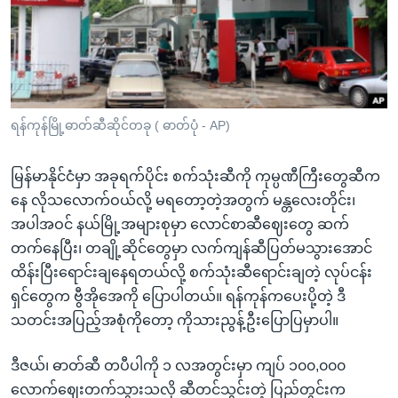
အ
သုတပဒေသာ အင်္ဂလိပ်စာ
ညွန်း
Learning English
စာမျက်နှာ
သို့
ဗွီအိုအေ လူမှုကွန်ယက်များ
ကျော်
ကြည့်
ရန်ကုန်မြို့ဓာတ်ဆီဆိုင်တခု ( ဓာတ်ပုံ - AP)
ရန်
ဘာသာစကားများ
ရှာဖွေ
မြန်မာနိုင်ငံမှာ အခုရက်ပိုင်း စက်သုံးဆီကို ကုမ္ပဏီကြီးတွေဆီက
ရန်
နေ လိုသလောက်ဝယ်လို့ မရတော့တဲ့အတွက် မန္တလေးတိုင်း၊
နေရာ
အပါအဝင် နယ်မြို့အများစုမှာ လောင်စာဆီဈေးတွေ ဆက်
သို့
တက်နေပြီး၊ တချို့ဆိုင်တွေမှာ လက်ကျန်ဆီပြတ်မသွားအောင်
ကျော်
ထိန်းပြီးရောင်းချနေရတယ်လို့ စက်သုံးဆီရောင်းချတဲ့ လုပ်ငန်း
ရန်
ရှင်တွေက ဗွီအိုအေကို ပြောပါတယ်။ ရန်ကုန်ကပေးပို့တဲ့ ဒီ
သတင်းအပြည့်အစုံကိုတော့ ကိုသားညွန့်ဦးပြောပြမှာပါ။
ဒီဇယ်၊ ဓာတ်ဆီ တပီပါကို ၁ လအတွင်းမှာ ကျပ် ၁၀၀,၀၀၀
လောက်ဈေးတက်သွားသလို ဆီတင်သွင်းတဲ့ ပြည်တွင်းက