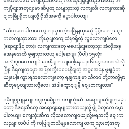
မန်တလေးက စကျသုံးဆီလကျကားဆိုငျရှငျတဦးကတော့ ဒီရ
ကျပိုငျးအတှငျးမှာ ဆီပွတျလပျသှားတဲ့ လကျလီ၊ လကျကားဆို
ငျတခြို့ရှိတယျလို့ ဗှီအိုအကေို ပွောပါတယျ။
“ ဆီတှတေခါတလေ ပွတျသှားတဲ့အခြိနျတှဆေို ပိုပွီးတော့ ဈေး
ကတကျသှားတာ၊ ကိုယ့ျလကျထဲမှာရှိတဲ့ လူလောကျပဲလေ
(ရောငျးနိုငျတာ)။ လကျကားတှေ မပေးနိုငျတော့ဘူး အဲလိုအခွ
အေနအေထိ ဖွဈသှားတယျပေါ့နောျ။ (ပီပါ) ၁၅လုံး
အလုံး၃၀လောကျပဲ ပေးနိုငျတယျပေါ့နောျ။ ၆၀-၇၀-၁၀၀ အဲလို
မြိုး ဒီရကျတှမှော အမြားကွီးမပေးနိုငျတဲ့ အခွအေနေ ဖွဈခဲ့တ
ယျပေါ့။ ကွားရသလောကျတော့ ရနျကုနျမှာ သီလဝါတို့ဘာတို့မှာ
ဆီတှပွေတျသှားလို့လေ။ အဲဒါကွောင့ျမို့ ဈေးတကျတာ။”
ရခိုငျပွညျနယျ၊ စဈတှမွေို့က စကျသုံးဆီ အရောငျးဆိုငျတှမှော
တော့ ဒီဇငျဆီတှေ အရောငျးရပျထားတယျလို့ မွို့ခံတှကေ ပွော
ပါတယျ။ စကျသုံးဆီက လိုသလောကျဝယျလို့မရသလို ဈေးက
လညျး တပီပါကို ကပြျတသိနျးလောကျ တကျသှားတဲ့အတှ