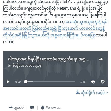
ခေါင်းတလားတွေကို ကိုင်ဆောင်ပြီး Tel Aviv မှာ ချီတက်ဆန္ဒပြခဲ့
ကြပါတယ်။ ဂျေရုဆလင်မှာရှိတဲ့ Netanyahu ရဲ့ ရုံးခန်းအပြင်
ဘက်မှာလည်း လူထောင်ပေါင်းများစွာဟာ စုဝေးဆန္ဒပြနေကြပါ
တယ်။ တနင်္ဂနွေနေ့အစောပိုင်းကတော့
သေဆုံးသွားသူတွေရဲ့ ရုပ်
အလောင်းတွေကို ပြန်လည်တွေ့ရှိ ပြီးတဲ့နောက် ဟာမတ်စ်တွေနဲ့
တိုက်ပွဲအရှိန်မြှင့်သွားမယ်လို့ အစ္စရေးဝန်ကြီးချုပ်ကပြော
ထားပါ
တယ်။
ဂါဇာမှာအပစ်ရပ်ပြီး ဓားစာခံတွေလွှတ်ရေး အစ္စရေးအလုပ်သမားသမဂ္ဂ ဆန္ဒပြ တောင်းဆို
by
ဗွီအိုအေသတင်းဌာန
No media source currently available
0:00
1:26
တိုက်ရိုက် လင့်ခ်
မျှဝေပါ
Follow us