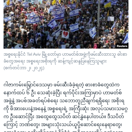
အ
သုတပဒေသာ အင်္ဂလိပ်စာ
ညွန်း
Learning English
စာမျက်နှာ
သို့
ဗွီအိုအေ လူမှုကွန်ယက်များ
ကျော်
ကြည့်
ရန်
ဘာသာစကားများ
အစ္စရေးနိုင်ငံ Tel Aviv မြို့တော်မှာ ဟာမတ်စ်အဖွဲ့ကိုဖမ်းဆီးထားသူ ဓါးစာ
ရှာဖွေ
ခံတွေအရေး အစ္စရေးအစိုးရကို ဆန့်ကျင့်ဆန္ဒပြနေကြသူများ
ရန်
(စက်တင်ဘာ ၂၊ ၂၀၂၄)
နေရာ
သို့
ဂါဇာကမ်းမြှောင်ဒေသမှာ ဖမ်းဆီးခံခဲ့ရတဲ့ ဓားစာခံတွေထဲက
ကျော်
နောက်ထပ် ၆ ဦး သေဆုံးခဲ့ပြီး ရက်ပိုင်းအကြာမှာပဲ ဟာမတ်စ်
ရန်
အဖွဲ့နဲ့ အပစ်အခတ်ရပ်စဲရေး သဘောတူညီချက်ရရှိရေး အစိုးရ
ကို ဖိအားပေးနဲ့အနေနဲ့ အစ္စရေးရဲ့ အကြီးဆုံး အလုပ်သမားသမဂ္ဂ
က ဦးဆောင်ပြီး အထွေထွေသပိတ် ဆင်နွှဲနေပါတယ်။ ဒီသပိတ်
ကြောင့် ဘဏ်တွေ၊ အများသုံးသယ်ယူပို့ဆောင်ရေးနေရာတွေ၊