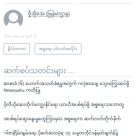
ဗွီအိုအေ (မြန်မာဌာန)
This item is part of
နိုင်ငံတကာ
အစ္စရေး-ပါလက်စတိုင်း
ဆက်စပ်သတင်းများ ...
ဓားစာခံ (၆) ယောက်အသတ်ခံရမှုအတွက် ဂလဲ့စားချေ သွေးကြွေးဆပ်ဖို့
Netanyahu ကတိပြု
ပိုလီယိုဆေးတိုက်ကျွေးနိုင်ရေး ယာယီအပစ်ရပ်ဖို့ အစ္စရေးသဘောတူ
အပစ်ရပ်ဆွေးနွေးမှုတွေကြားမှာပဲ အစ္စရေးက ဆက်လက်တိုက်ခိုက်
‘ဂါဇာငြိမ်းချမ်းရေး ပိုခက်ခဲလာပုံရ’ ဟု သမ္မတဘိုင်ဒန်မှတ်ချက်ပြု