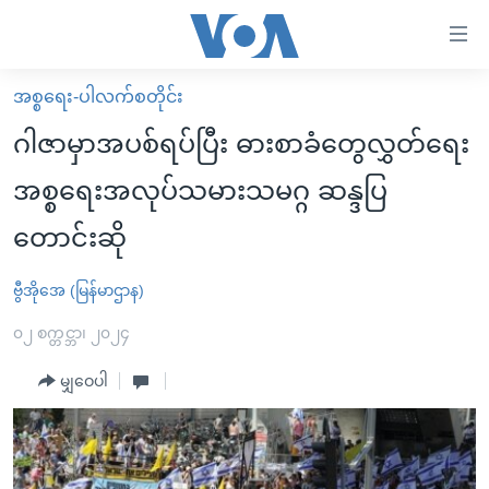
သုံး
ရ
လွယ်ကူ
အစ္စရေး-ပါလက်စတိုင်း
မူလစာမျက်နှာ
စေ
ဂါဇာမှာအပစ်ရပ်ပြီး ဓားစာခံတွေလွှတ်ရေး
မြန်မာ
သည့်
အစ္စရေးအလုပ်သမားသမဂ္ဂ ဆန္ဒပြ
ကမ္ဘာ့သတင်းများ
Link
တောင်းဆို
ဗွီဒီယို
နိုင်ငံတကာ
များ
သတင်းလွတ်လပ်ခွင့်
အမေရိကန်
ပင်မ
ဗွီအိုအေ (မြန်မာဌာန)
ရပ်ဝန်းတခု လမ်းတခု အလွန်
တရုတ်
အကြောင်းအရာ
၀၂ စက္တင္ဘာ၊ ၂၀၂၄
သို့
အင်္ဂလိပ်စာလေ့လာမယ်
အစ္စရေး-ပါလက်စတိုင်း
ကျော်
မျှဝေပါ
အပတ်စဉ်ကဏ္ဍများ
အမေရိကန်သုံးအီဒီယံ
ကြည့်
ရေဒီယိုနှင့်ရုပ်သံ အချက်အလက်များ
မကြေးမုံရဲ့ အင်္ဂလိပ်စာ
ရေဒီယို
ရန်
ပင်မ
ရေဒီယို/တီဗွီအစီအစဉ်
ရုပ်ရှင်ထဲက အင်္ဂလိပ်စာ
တီဗွီ