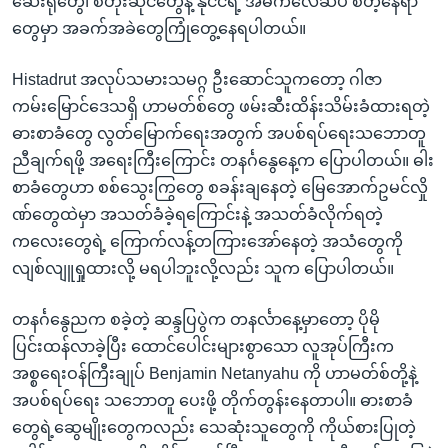
ဆေးရုံတွေ၊ စတိုးဆိုင်တွေနဲ့ နိုင်ငံရဲ့ အဓိကလေဆိပ် စတဲ့နေရာ
တွေမှာ အခက်အခဲတွေကြုံတွေ့နေရပါတယ်။
Histadrut အလုပ်သမားသမဂ္ဂ ဦးဆောင်သူကတော့ ဂါဇာ
ကမ်းမြောင်ဒေသရှိ ဟာမတ်စ်တွေ ဖမ်းဆီးထိန်းသိမ်းခံထားရတဲ့
ဓားစာခံတွေ လွတ်မြောက်ရေးအတွက် အပစ်ရပ်ရေးသဘောတူ
ညီချက်ရဖို့ အရေးကြီးကြောင်း တနင်္ဂနွေနေ့က ပြောပါတယ်။ ဓါး
စာခံတွေဟာ စစ်သွေးကြွတွေ စခန်းချနေတဲ့ မြေအောက်ဥမင်လှို
ဏ်တွေထဲမှာ အသတ်ခံခဲ့ရကြောင်းနဲ့ အသတ်ခံလိုက်ရတဲ့
ကလေးတွေရဲ့ ကြောက်လန့်တကြားအော်နေတဲ့ အသံတွေကို
လျစ်လျူရှုထားလို့ မရပါဘူးလို့လည်း သူက ပြောပါတယ်။
တနင်္ဂနွေညက စခဲ့တဲ့ ဆန္ဒပြပွဲက တနင်္လာနေ့မှာတော့ ပိုမို
ပြင်းထန်လာခဲ့ပြီး ထောင်ပေါင်းများစွာသော လူအုပ်ကြီးက
အစ္စရေးဝန်ကြီးချုပ် Benjamin Netanyahu ကို ဟာမတ်စ်တို့နဲ့
အပစ်ရပ်ရေး သဘောတူ ပေးဖို့ တိုက်တွန်းနေတာပါ။ ဓားစာခံ
တွေရဲ့ဆွေမျိုးတွေကလည်း သေဆုံးသူတွေကို ကိုယ်စားပြုတဲ့