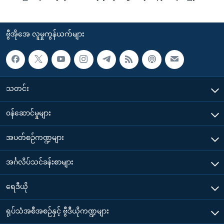
ဗွီအိုအေ လူမှုကွန်ယက်များ
သတင်း
၀န်ဆောင်မှုများ
အပတ်စဉ်ကဏ္ဍများ
အင်္ဂလိပ်သင်ခန်းစာများ
ရေဒီယို
ရုပ်သံအစီအစဉ်နှင့် ဗွီဒီယိုကဏ္ဍများ