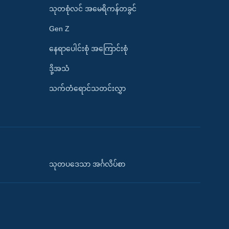
သုတစုံလင် အမေရိကန်တခွင်
Gen Z
နေရာပေါင်းစုံ အကြောင်းစုံ
ဒို့အသံ
သက်တံရောင်သတင်းလွှာ
သုတပဒေသာ အင်္ဂလိပ်စာ