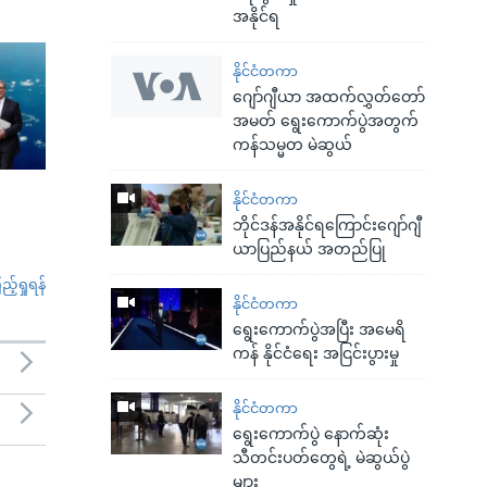
အနိုင်ရ
နိုင်ငံတကာ
ဂျော်ဂျီယာ အထက်လွှတ်တော်
အမတ် ရွေးကောက်ပွဲအတွက်
ကန်သမ္မတ မဲဆွယ်
နိုင်ငံတကာ
ဘိုင်ဒန်အနိုင်ရကြောင်းဂျော်ဂျီ
ယာပြည်နယ် အတည်ပြု
်ရှုရန်
နိုင်ငံတကာ
ရွေးကောက်ပွဲအပြီး အမေရိ
ကန် နိုင်ငံရေး အငြင်းပွားမှု
နိုင်ငံတကာ
ရွေးကောက်ပွဲ နောက်ဆုံး
သီတင်းပတ်တွေရဲ့ မဲဆွယ်ပွဲ
များ