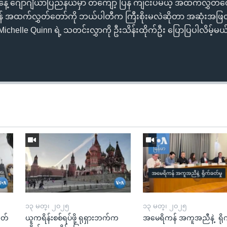
်နေ့ ဂျော်ဂျီယာပြည်နယ်မှာ တကျော့ ပြန် ကျင်းပမယ့် အထက်လွှတ
် အထက်လွှတ်တော်ကို ဘယ်ပါတီက ကြီးစိုးမလဲဆိုတာ အဆုံးအဖြ
ichelle Quinn ရဲ့ သတင်းလွှာကို ဦးသိန်းထိုက်ဦး ပြောပြပါလိမ့်မယ
၁၃ မတ္၊ ၂၀၂၅
၁၃ မတ္၊ ၂၀၂၅
ုတ်
ယူကရိန်းစစ်ရပ်ဖို့ ရုရှားဘက်က
အမေရိကန် အကူအညီနဲ့ ရို