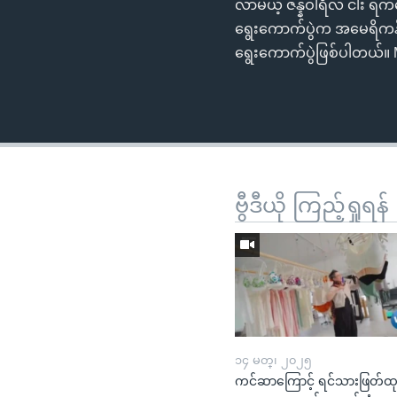
လာမယ့် ဇန္နဝါရီလ ငါး ရက
ရွေးကောက်ပွဲက အမေရိကန
ရွေးကောက်ပွဲဖြစ်ပါတယ်။ M
ဗွီဒီယို ကြည့်ရှုရန်
၁၄ မတ္၊ ၂၀၂၅
ကင်ဆာကြောင့် ရင်သားဖြတ်ထ