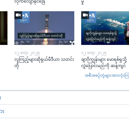
လိုက်လျောနိုင်ခြေ
မှု
၁၂ မတ္၊ ၂၀၂၅
၁၂ မတ္၊ ၂၀၂၅
လူကြည့်များဆိုရှယ်မီဒီယာ သတင်း
ချာဂိုကျွန်းများ မောရစ်ရှသို့
တို
လွှဲပြောင်းမည်ကို ဆန့်ကျင်
အစီအစဉ်တွဲများအားလုံးကြည့
း
ား