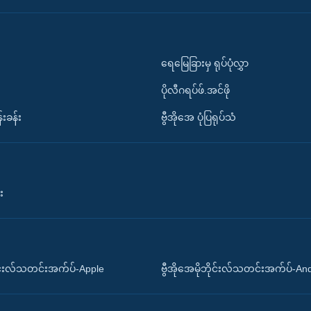
ရေမြေခြားမှ ရုပ်ပုံလွှာ
ပိုလီဂရပ်ဖ်.အင်ဖို
်းခန်း
ဗွီအိုအေ ပုံပြရုပ်သံ
း
ိုင်းလ်သတင်းအက်ပ်-Apple
ဗွီအိုအေမိုဘိုင်းလ်သတင်းအက်ပ်-An