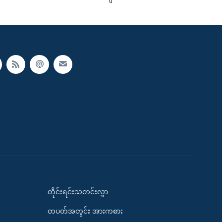
တိုင်းရင်းသတင်းလွှာ
တပတ်အတွင်း အားကစား