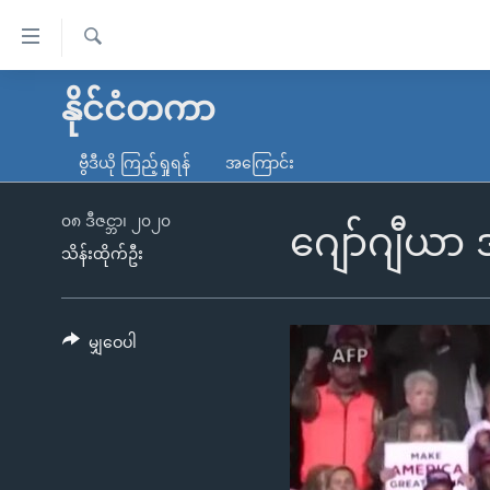
သုံး
ရ
ရှာဖွေ
လွယ်ကူ
မူလစာမျက်နှာ
နိုင်ငံတကာ
ရ
စေ
မြန်မာ
လာ
ဗွီဒီယို ကြည့်ရှုရန်
အကြောင်း
သည့်
ဒ်
ကမ္ဘာ့သတင်းများ
Link
ဗွီဒီယို
နိုင်ငံတကာ
၀၈ ဒီဇင္ဘာ၊ ၂၀၂၀
ဂျော်ဂျီယာ
များ
သိန်းထိုက်ဦး
သတင်းလွတ်လပ်ခွင့်
အမေရိကန်
ပင်မ
ရပ်ဝန်းတခု လမ်းတခု အလွန်
တရုတ်
အကြောင်းအရာ
အင်္ဂလိပ်စာလေ့လာမယ်
အစ္စရေး-ပါလက်စတိုင်း
မျှဝေပါ
သို့
အပတ်စဉ်ကဏ္ဍများ
အမေရိကန်သုံးအီဒီယံ
ကျော်
ကြည့်
ရေဒီယိုနှင့်ရုပ်သံ အချက်အလက်များ
မကြေးမုံရဲ့ အင်္ဂလိပ်စာ
ရေဒီယို
ရန်
ရေဒီယို/တီဗွီအစီအစဉ်
ရုပ်ရှင်ထဲက အင်္ဂလိပ်စာ
တီဗွီ
ပင်မ