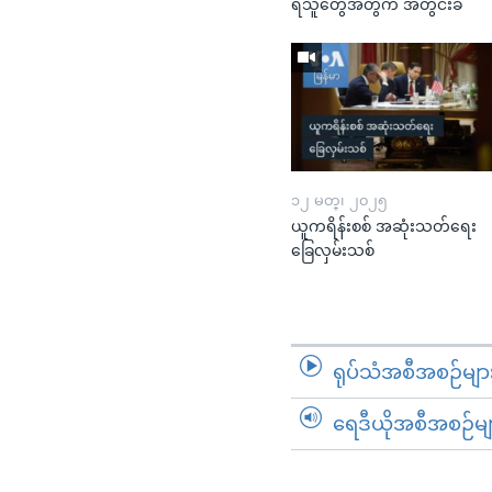
ရသူတွေအတွက် အတွင်းခံ
၁၂ မတ္၊ ၂၀၂၅
ယူကရိန်းစစ် အဆုံးသတ်ရေး
ခြေလှမ်းသစ်
ရုပ်သံအစီအစဉ်မျာ
ရေဒီယိုအစီအစဉ်မျ