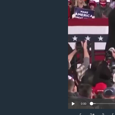
သုတပဒေသာ အင်္ဂလိပ်စာ
အ
ညွန်း
စာမျက်နှာ
သို့
ကျော်
ကြည့်
ရန်
ရှာဖွေ
ရန်
နေရာ
သို့
ကျော်
ရန်
0:00