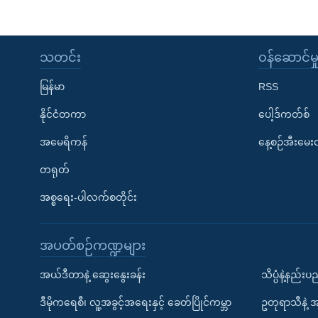
သတင်း
၀န်ဆောင်မှ
မြန်မာ
RSS
နိုင်ငံတကာ
ပေါ့ဒ်ကတ်စ်
အမေရိကန်
နေ့စဉ်အီးမေ
တရုတ်
အစ္စရေး-ပါလက်စတိုင်း
အပတ်စဉ်ကဏ္ဍများ
အယ်ဒီတာနဲ့ ဆွေးနွေးခန်း
သိပ္ပံနဲ့နည်း
ဒီမိုကရေစီ၊ လူ့အခွင့်အရေးနှင့် ခေတ်ပြိုင်ကမ္ဘာ
ဥတုရာသီနဲ့ 