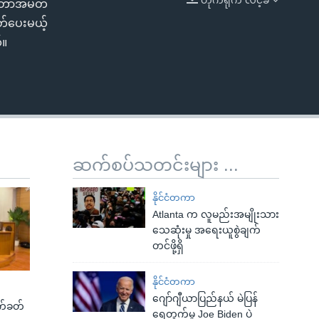
်တော်အမတ်
EMBED
တ်ပေးမယ့်
်။
ဆက်စပ်သတင်းများ ...
နိုင်ငံတကာ
Atlanta က လူမည်းအမျိုးသား
သေဆုံးမှု အရေးယူစွဲချက်
တင်ဖို့ရှိ
နိုင်ငံတကာ
ဂျော်ဂျီယာပြည်နယ် မဲပြန်
က်ခတ်
ရေတွက်မှု Joe Biden ပဲ