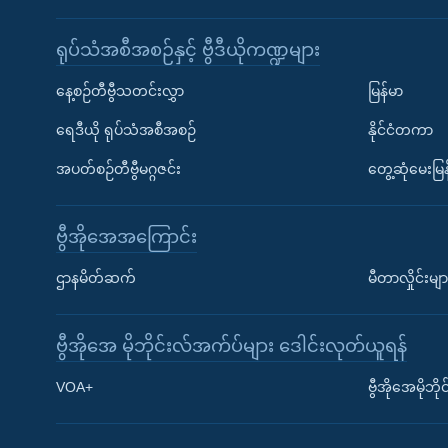
ရုပ်သံအစီအစဉ်နှင့် ဗွီဒီယိုကဏ္ဍများ
နေ့စဉ်တီဗွီသတင်းလွှာ
မြန်မာ
ရေဒီယို ရုပ်သံအစီအစဉ်
နိုင်ငံတကာ
အပတ်စဉ်တီဗွီမဂ္ဂဇင်း
တွေ့ဆုံမေးမြန
ဗွီအိုအေအကြောင်း
ဌာနမိတ်ဆက်
မီတာလှိုင်းမျာ
ဗွီအိုအေ မိုဘိုင်းလ်အက်ပ်များ ဒေါင်းလုတ်ယူရန်
Learning English
VOA+
ဗွီအိုအေမိုဘ
ဗွီအိုအေ လူမှုကွန်ယက်များ