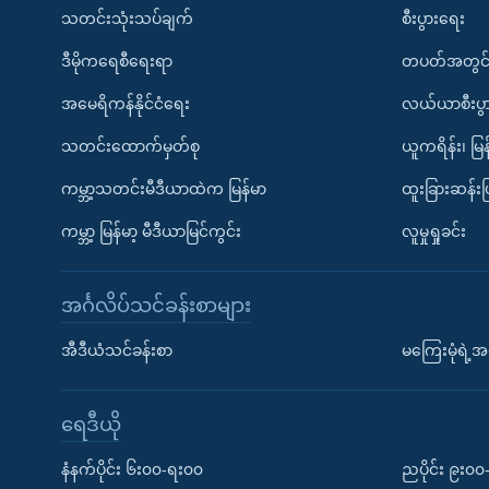
သတင်းသုံးသပ်ချက်
စီးပွားရေး
ဒီမိုကရေစီရေးရာ
တပတ်အတွင်
အမေရိကန်နိုင်ငံရေး
လယ်ယာစီးပွ
သတင်းထောက်မှတ်စု
ယူကရိန်း၊ မြန
ကမ္ဘာ့သတင်းမီဒီယာထဲက မြန်မာ
ထူးခြားဆန်း
ကမ္ဘာ့ မြန်မာ့ မီဒီယာမြင်ကွင်း
လူမှုရှုခင်း
အင်္ဂလိပ်သင်ခန်းစာများ
အီဒီယံသင်ခန်းစာ
မကြေးမုံရဲ့အင
ရေဒီယို
နံနက်ပိုင်း ၆း၀၀-ရး၀၀
ညပိုင်း ၉း၀