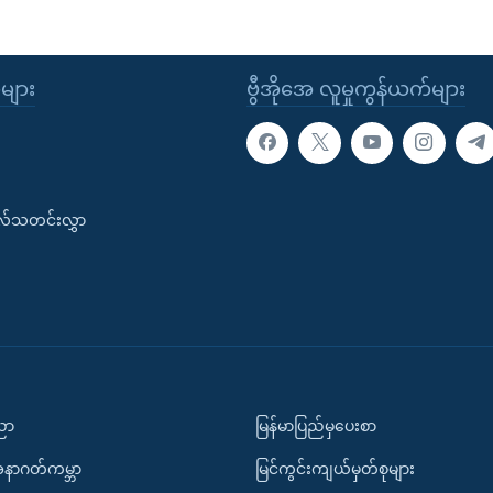
ုများ
ဗွီအိုအေ လူမှုကွန်ယက်များ
းလ်သတင်းလွှာ
ပညာ
မြန်မာပြည်မှပေးစာ
အနာဂတ်ကမ္ဘာ
မြင်ကွင်းကျယ်မှတ်စုများ