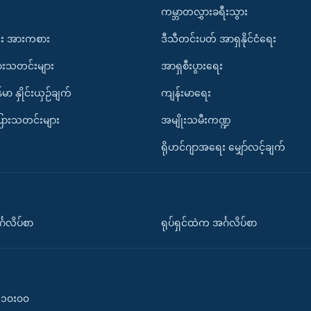
ကမ္ဘာတလွှားခရီးသွား
း အားကစား
ဒီသီတင်းပတ် အာရှနိုင်ငံရေး
ားသတင်းများ
အာရှစီးပွားရေး
်မာ နှိုင်းယှဉ်ချက်
ကျန်းမာရေး
ပြားသတင်းများ
အမျိုးသမီးကဏ္ဍ
ရိုဟင်ဂျာအရေး မျှော်လင့်ချက်
်္ဂလိပ်စာ
ရုပ်ရှင်ထဲက အင်္ဂလိပ်စာ
၀-၁၀း၀၀