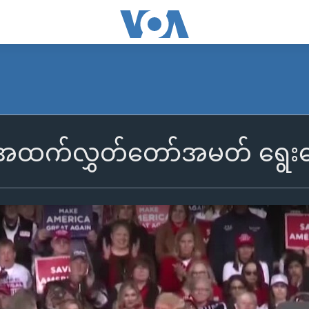
 အထက်လွှတ်တော်အမတ် ရွေးက