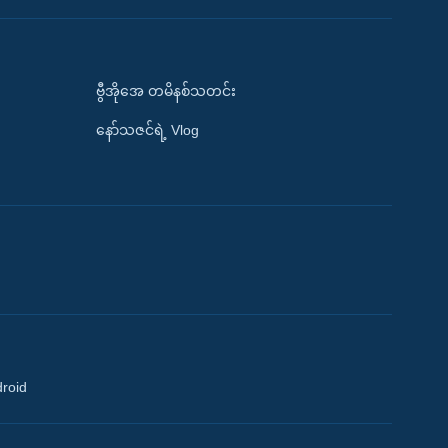
ဗွီအိုအေ တမိနစ်သတင်း
နော်သဇင်ရဲ့ Vlog
droid