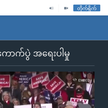
တိုက်ရိုက်
ောက်ပွဲ အရေးပါမှု
EMBED