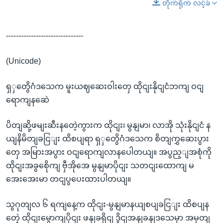
တိုက်ရိုက် လင့်ခ်
-------------------------------
(Unicode)
ရှှတွေိဂံဒသေက မူးယဈဆေးဝါးတှေ ထိုငျးနိုငျငံဘကျ ဝငျ
ရောကျနဆေဲ
ပိတျဆို့ဖမျးဆီးနတေဲ့ကွားက ထိုငျး၊ မွနျမာ၊ လာအို သုံးနိုငျငံ န
ယျနိမိတျခငြျး ထိစပျရာ ရှှတွေိဂံဒသေက စိတျကွှဆေးပွား
တှေ အမြားအပွား ဝငျရောကျလာနပေါတယျ။ အပွည့ျအစုံကို
ထိုငျးအခွစေိုကျ ဗှီအိုအေ မွနျမာပိုငျး သတငျးထောကျ မ
အေးအေးမာ တငျပွပေးထားပါတယျ။
သွဂုတျလ ၆ ရကျနေ့က ထိုငျး-မွနျမာနယျစပျခငြျး ထိစပျန
တေဲ့ ထိုငျးမွောကျပိုငျး ဖနျခရိုငျ ဒှိုငျအနျခနျဒသေမှာ အမှတျ