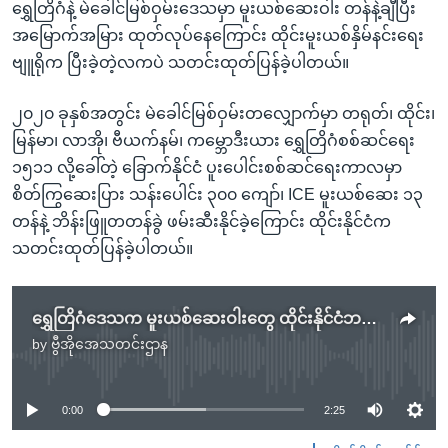
ရွှေတြိဂံနဲ့ မဲခေါင်မြစ်ဝှမ်းဒေသမှာ မူးယစ်ဆေးဝါး တန်နဲ့ချီပြီး
အမြောက်အမြား ထုတ်လုပ်နေကြောင်း ထိုင်းမူးယစ်နှိမ်နင်းရေး
ဗျူရိုက ပြီးခဲ့တဲ့လကပဲ သတင်းထုတ်ပြန်ခဲ့ပါတယ်။
၂၀၂၀ ခုနှစ်အတွင်း မဲခေါင်မြစ်ဝှမ်းတလျှောက်မှာ တရုတ်၊ ထိုင်း၊
မြန်မာ၊ လာအို၊ ဗီယက်နမ်၊ ကမ္ဘောဒီးယား ရွှေတြိဂံစစ်ဆင်ရေး
၁၅၁၁ လို့ခေါ်တဲ့ ခြောက်နိုင်ငံ ပူးပေါင်းစစ်ဆင်ရေးကာလမှာ
စိတ်ကြွဆေးပြား သန်းပေါင်း ၃၀၀ ကျော်၊ ICE မူးယစ်ဆေး ၁၃
တန်နဲ့ ဘိန်းဖြူတတန်ခွဲ ဖမ်းဆီးနိုင်ခဲ့ကြောင်း ထိုင်းနိုင်ငံက
သတင်းထုတ်ပြန်ခဲ့ပါတယ်။
ရွှေတြိဂံဒေသက မူးယစ်ဆေးဝါးတွေ ထိုင်းနိုင်ငံဘက် ဝင်ရောက်နေဆဲ
by
ဗွီအိုအေသတင်းဌာန
No media source currently available
0:00
2:25