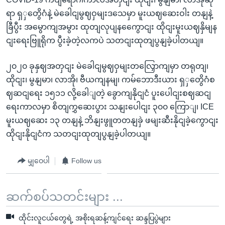
ရာ ရှှတွေိဂံနဲ့ မဲခေါငျမွဈဝှမျးဒသေမှာ မူးယဈဆေးဝါး တနျနဲ့
ခြီပွီး အမွောကျအမွား ထုတျလုပျနကွေောငျး ထိုငျးမူးယဈနှိမျန
ငျးရေးဗြူရိုက ပွီးခဲ့တဲ့လကပဲ သတငျးထုတျပွနျခဲ့ပါတယျ။
၂၀၂၀ ခုနှဈအတှငျး မဲခေါငျမွဈဝှမျးတလြှောကျမှာ တရုတျ၊
ထိုငျး၊ မွနျမာ၊ လာအို၊ ဗီယကျနမျ၊ ကမ်ဘောဒီးယား ရှှတွေိဂံစ
ဈဆငျရေး ၁၅၁၁ လို့ခေါျတဲ့ ခွောကျနိုငျငံ ပူးပေါငျးစဈဆငျ
ရေးကာလမှာ စိတျကွှဆေးပွား သနျးပေါငျး ၃၀၀ ကြောျ၊ ICE
မူးယဈဆေး ၁၃ တနျနဲ့ ဘိနျးဖွူတတနျခှဲ ဖမျးဆီးနိုငျခဲ့ကွောငျး
ထိုငျးနိုငျငံက သတငျးထုတျပွနျခဲ့ပါတယျ။
မျှဝေပါ
Follow us
ဆက်စပ်သတင်းများ ...
ထိုင်းလူငယ်တွေရဲ့ အစိုးရဆန့်ကျင်ရေး ဆန္ဒပြပွဲများ