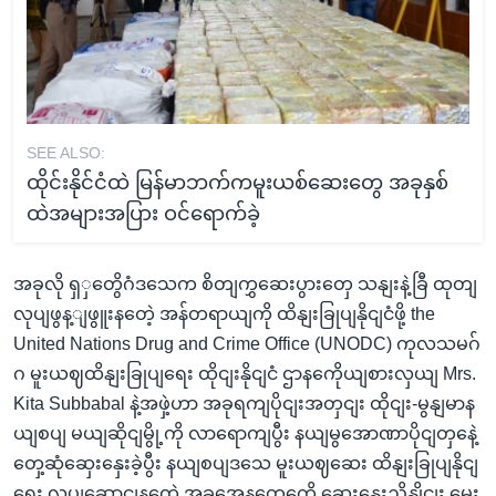
SEE ALSO:
ထိုင်းနိုင်ငံထဲ မြန်မာဘက်ကမူးယစ်ဆေးတွေ အခုနှစ်
ထဲအများအပြား ဝင်ရောက်ခဲ့
အခုလို ရှှတွေိဂံဒသေက စိတျကွှဆေးပွားတှေ သနျးနဲ့ခြီ ထုတျ
လုပျဖွန့ျဖွူးနတေဲ့ အန်တရာယျကို ထိနျးခြုပျနိုငျငံဖို့ the
United Nations Drug and Crime Office (UNODC) ကုလသမဂ်
ဂ မူးယဈထိနျးခြုပျရေး ထိုငျးနိုငျငံ ဌာနကေိုယျစားလှယျ Mrs.
Kita Subbabal နဲ့အဖှဲ့ဟာ အခုရကျပိုငျးအတှငျး ထိုငျး-မွနျမာန
ယျစပျ မယျဆိုငျမွို့ကို လာရောကျပွီး နယျမွအောဏာပိုငျတှနေဲ့
တှေ့ဆုံဆှေးနှေးခဲ့ပွီး နယျစပျဒသေ မူးယဈဆေး ထိနျးခြုပျနိုငျ
ရေး လုပျဆောငျနတေဲ့ အခွအေနတှေကေို ဆှေးနှေးညှိနှိုငျး မေး