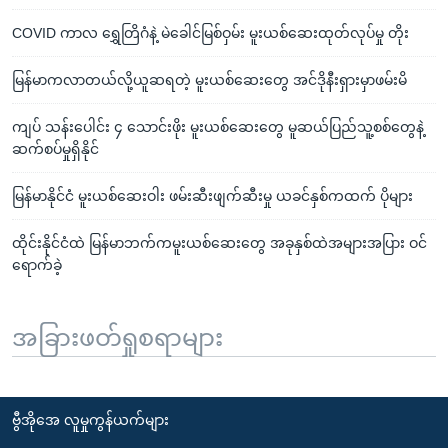
COVID ကာလ ရွှေတြိဂံနဲ့ မဲခေါင်မြစ်ဝှမ်း မူးယစ်ဆေးထုတ်လုပ်မှု တိုး
မြန်မာကလာတယ်လို့ယူဆရတဲ့ မူးယစ်ဆေးတွေ အင်ဒိုနီးရှားမှာဖမ်းမိ
ကျပ် သန်းပေါင်း ၄ သောင်းဖိုး မူးယစ်ဆေးတွေ မူဆယ်ပြည်သူ့စစ်တွေနဲ့
ဆက်စပ်မှုရှိနိုင်
မြန်မာနိုင်ငံ မူးယစ်ဆေးဝါး ဖမ်းဆီးဖျက်ဆီးမှု ယခင်နှစ်ကထက် ပိုများ
ထိုင်းနိုင်ငံထဲ မြန်မာဘက်ကမူးယစ်ဆေးတွေ အခုနှစ်ထဲအများအပြား ဝင်
ရောက်ခဲ့
အခြားဖတ်ရှုစရာများ
ဗွီအိုအေ လူမှုကွန်ယက်များ