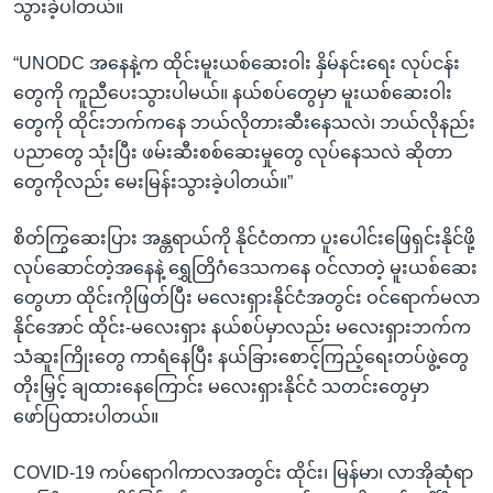
သွားခဲ့ပါတယ်။
“UNODC အနေနဲ့က ထိုင်းမူးယစ်ဆေးဝါး နှိမ်နင်းရေး လုပ်ငန်း
တွေကို ကူညီပေးသွားပါမယ်။ နယ်စပ်တွေမှာ မူးယစ်ဆေးဝါး
တွေကို ထိုင်းဘက်ကနေ ဘယ်လိုတားဆီးနေသလဲ၊ ဘယ်လိုနည်း
ပညာတွေ သုံးပြီး ဖမ်းဆီးစစ်ဆေးမှုတွေ လုပ်နေသလဲ ဆိုတာ
တွေကိုလည်း မေးမြန်းသွားခဲ့ပါတယ်။”
စိတ်ကြွဆေးပြား အန္တရာယ်ကို နိုင်ငံတကာ ပူးပေါင်းဖြေရှင်းနိုင်ဖို့
လုပ်ဆောင်တဲ့အနေနဲ့ ရွှေတြိဂံဒေသကနေ ဝင်လာတဲ့ မူးယစ်ဆေး
တွေဟာ ထိုင်းကိုဖြတ်ပြီး မလေးရှားနိုင်ငံအတွင်း ဝင်ရောက်မလာ
နိုင်အောင် ထိုင်း-မလေးရှား နယ်စပ်မှာလည်း မလေးရှားဘက်က
သံဆူးကြိုးတွေ ကာရံနေပြီး နယ်ခြားစောင့်ကြည့်ရေးတပ်ဖွဲ့တွေ
တိုးမြှင့် ချထားနေကြောင်း မလေးရှားနိုင်ငံ သတင်းတွေမှာ
ဖော်ပြထားပါတယ်။
COVID-19 ကပ်ရောဂါကာလအတွင်း ထိုင်း၊ မြန်မာ၊ လာအိုဆုံရာ