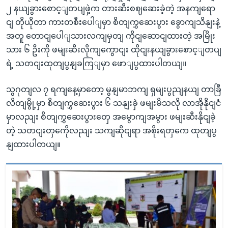
၂ နယျခွားစောင့ျတပျဖှဲ့က တားဆီးစဈဆေးခဲ့တဲ့ အနကျရော
ငျ တိုယိုတာ ကားတစီးပေါျမှာ စိတျကွှဆေးပွား ခွောကျသိနျးနဲ့
အတူ တောငျပေါျသားလကျမှတျ ကိုငျဆောငျထားတဲ့ အမြိုး
သား ၆ ဦးကို ဖမျးဆီးလိုကျကွောငျး ထိုငျးနယျခွားစောင့ျတပျ
ရဲ့ သတငျးထုတျပွနျခကြျမှာ ဖောျပွထားပါတယျ။
သွဂုတျလ ၇ ရကျနေ့မှာတော့ မွနျမာဘကျ ရှမျးပွညျနယျ တာခြီ
လိတျမွို့မှာ စိတျကွှဆေးပွား ၆ သနျးခှဲ ဖမျးမိသလို လာအိုနိုငျငံ
မှာလညျး စိတျကွှဆေးပွားတှေ အမွောကျအမွား ဖမျးဆီးနိုငျခဲ့
တဲ့ သတငျးတှကေိုလညျး သကျဆိုငျရာ အစိုးရတှကေ ထုတျပွ
နျထားပါတယျ။