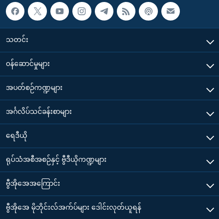
သတင်း
၀န်ဆောင်မှုများ
အပတ်စဉ်ကဏ္ဍများ
အင်္ဂလိပ်သင်ခန်းစာများ
ရေဒီယို
ရုပ်သံအစီအစဉ်နှင့် ဗွီဒီယိုကဏ္ဍများ
ဗွီအိုအေအကြောင်း
ဗွီအိုအေ မိုဘိုင်းလ်အက်ပ်များ ဒေါင်းလုတ်ယူရန်