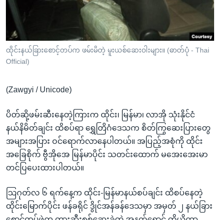
အ
သုတပဒေသာ အင်္ဂလိပ်စာ
ညွန်း
Learning English
စာမျက်နှာ
သို့
ဗွီအိုအေ လူမှုကွန်ယက်များ
ထိုင်းနယ်ခြားစောင့်တပ်က ဖမ်းမိတဲ့ မူးယစ်ဆေးဝါးများ။ (ဓာတ်ပုံ - Thai
ကျော်
Official)
ကြည့်
ရန်
(Zawgyi / Unicode)
ဘာသာစကားများ
ရှာဖွေ
ရန်
ပိတ်ဆို့ဖမ်းဆီးနေတဲ့ကြားက ထိုင်း၊ မြန်မာ၊ လာအို သုံးနိုင်ငံ
နေရာ
နယ်နိမိတ်ချင်း ထိစပ်ရာ ရွှေတြိဂံဒေသက စိတ်ကြွဆေးပြားတွေ
သို့
အများအပြား ဝင်ရောက်လာနေပါတယ်။ အပြည့်အစုံကို ထိုင်း
ကျော်
အခြေစိုက် ဗွီအိုအေ မြန်မာပိုင်း သတင်းထောက် မအေးအေးမာ
ရန်
တင်ပြပေးထားပါတယ်။
သြဂုတ်လ ၆ ရက်နေ့က ထိုင်း-မြန်မာနယ်စပ်ချင်း ထိစပ်နေတဲ့
ထိုင်းမြောက်ပိုင်း ဖန်ခရိုင် ဒွိုင်အန်ခန်ဒေသမှာ အမှတ် ၂ နယ်ခြား
စောင့်တပ်ဖွဲ့က တားဆီးစစ်ဆေးခဲ့တဲ့ အနက်ရောင် တိုယိုတာ