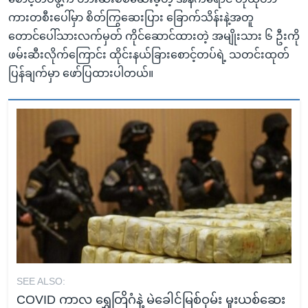
ကားတစီးပေါ်မှာ စိတ်ကြွဆေးပြား ခြောက်သိန်းနဲ့အတူ
တောင်ပေါ်သားလက်မှတ် ကိုင်ဆောင်ထားတဲ့ အမျိုးသား ၆ ဦးကို
ဖမ်းဆီးလိုက်ကြောင်း ထိုင်းနယ်ခြားစောင့်တပ်ရဲ့ သတင်းထုတ်
ပြန်ချက်မှာ ဖော်ပြထားပါတယ်။
SEE ALSO:
COVID ကာလ ရွှေတြိဂံနဲ့ မဲခေါင်မြစ်ဝှမ်း မူးယစ်ဆေး