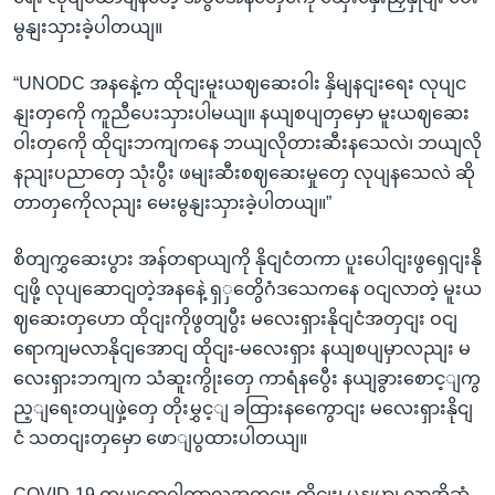
မွနျးသှားခဲ့ပါတယျ။
“UNODC အနနေဲ့က ထိုငျးမူးယဈဆေးဝါး နှိမျနငျးရေး လုပျင
နျးတှကေို ကူညီပေးသှားပါမယျ။ နယျစပျတှမှော မူးယဈဆေး
ဝါးတှကေို ထိုငျးဘကျကနေ ဘယျလိုတားဆီးနသေလဲ၊ ဘယျလို
နညျးပညာတှေ သုံးပွီး ဖမျးဆီးစဈဆေးမှုတှေ လုပျနသေလဲ ဆို
တာတှကေိုလညျး မေးမွနျးသှားခဲ့ပါတယျ။”
စိတျကွှဆေးပွား အန်တရာယျကို နိုငျငံတကာ ပူးပေါငျးဖွရှေငျးနို
ငျဖို့ လုပျဆောငျတဲ့အနနေဲ့ ရှှတွေိဂံဒသေကနေ ဝငျလာတဲ့ မူးယ
ဈဆေးတှဟော ထိုငျးကိုဖွတျပွီး မလေးရှားနိုငျငံအတှငျး ဝငျ
ရောကျမလာနိုငျအောငျ ထိုငျး-မလေးရှား နယျစပျမှာလညျး မ
လေးရှားဘကျက သံဆူးကွိုးတှေ ကာရံနပွေီး နယျခွားစောင့ျကွ
ည့ျရေးတပျဖှဲ့တှေ တိုးမွှင့ျ ခထြားနကွေောငျး မလေးရှားနိုငျ
ငံ သတငျးတှမှော ဖောျပွထားပါတယျ။
COVID-19 ကပျရောဂါကာလအတှငျး ထိုငျး၊ မွနျမာ၊ လာအိုဆုံ