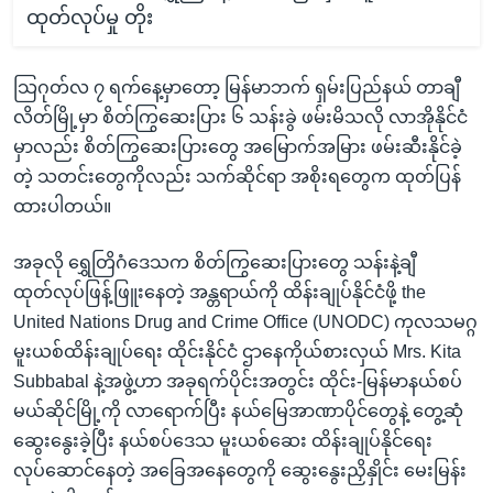
ထုတ်လုပ်မှု တိုး
သြဂုတ်လ ၇ ရက်နေ့မှာတော့ မြန်မာဘက် ရှမ်းပြည်နယ် တာချီ
လိတ်မြို့မှာ စိတ်ကြွဆေးပြား ၆ သန်းခွဲ ဖမ်းမိသလို လာအိုနိုင်ငံ
မှာလည်း စိတ်ကြွဆေးပြားတွေ အမြောက်အမြား ဖမ်းဆီးနိုင်ခဲ့
တဲ့ သတင်းတွေကိုလည်း သက်ဆိုင်ရာ အစိုးရတွေက ထုတ်ပြန်
ထားပါတယ်။
အခုလို ရွှေတြိဂံဒေသက စိတ်ကြွဆေးပြားတွေ သန်းနဲ့ချီ
ထုတ်လုပ်ဖြန့်ဖြူးနေတဲ့ အန္တရာယ်ကို ထိန်းချုပ်နိုင်ငံဖို့ the
United Nations Drug and Crime Office (UNODC) ကုလသမဂ္ဂ
မူးယစ်ထိန်းချုပ်ရေး ထိုင်းနိုင်ငံ ဌာနေကိုယ်စားလှယ် Mrs. Kita
Subbabal နဲ့အဖွဲ့ဟာ အခုရက်ပိုင်းအတွင်း ထိုင်း-မြန်မာနယ်စပ်
မယ်ဆိုင်မြို့ကို လာရောက်ပြီး နယ်မြေအာဏာပိုင်တွေနဲ့ တွေ့ဆုံ
ဆွေးနွေးခဲ့ပြီး နယ်စပ်ဒေသ မူးယစ်ဆေး ထိန်းချုပ်နိုင်ရေး
လုပ်ဆောင်နေတဲ့ အခြေအနေတွေကို ဆွေးနွေးညှိနှိုင်း မေးမြန်း