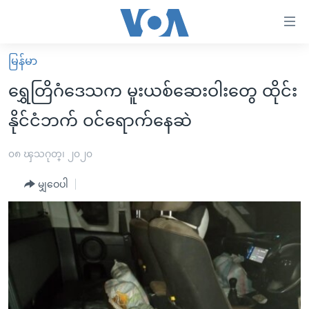
သုံး
ရ
လွယ်ကူ
မြန်မာ
မူလစာမျက်နှာ
စေ
ရွှေတြိဂံဒေသက မူးယစ်ဆေးဝါးတွေ ထိုင်း
မြန်မာ
သည့်
နိုင်ငံဘက် ဝင်ရောက်နေဆဲ
ကမ္ဘာ့သတင်းများ
Link
ဗွီဒီယို
နိုင်ငံတကာ
၀၈ ၾသဂုတ္၊ ၂၀၂၀
များ
သတင်းလွတ်လပ်ခွင့်
အမေရိကန်
ပင်မ
မျှဝေပါ
ရပ်ဝန်းတခု လမ်းတခု အလွန်
တရုတ်
အကြောင်းအရာ
သို့
အင်္ဂလိပ်စာလေ့လာမယ်
အစ္စရေး-ပါလက်စတိုင်း
ကျော်
အပတ်စဉ်ကဏ္ဍများ
အမေရိကန်သုံးအီဒီယံ
ကြည့်
ရေဒီယိုနှင့်ရုပ်သံ အချက်အလက်များ
မကြေးမုံရဲ့ အင်္ဂလိပ်စာ
ရေဒီယို
ရန်
ပင်မ
ရေဒီယို/တီဗွီအစီအစဉ်
ရုပ်ရှင်ထဲက အင်္ဂလိပ်စာ
တီဗွီ