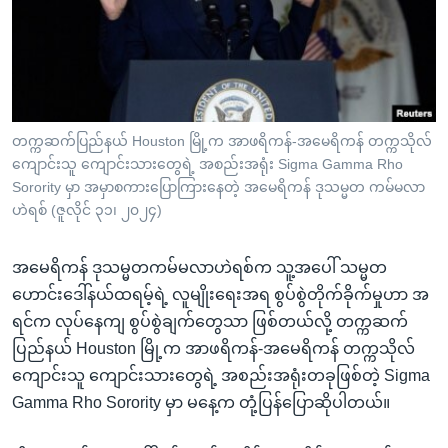
အ
သုတပဒေသာ အင်္ဂလိပ်စာ
ညွန်း
Learning English
စာမျက်နှာ
သို့
ဗွီအိုအေ လူမှုကွန်ယက်များ
ကျော်
ကြည့်
တက္ကဆက်ပြည်နယ် Houston မြို့က အာဖရိကန်-အမေရိကန် တက္ကသိုလ်
ကျောင်းသူ ကျောင်းသားတွေရဲ့ အစည်းအရုံး Sigma Gamma Rho
ရန်
ဘာသာစကားများ
Sorority မှာ အမှာစကားပြောကြားနေတဲ့ အမေရိကန် ဒုသမ္မတ ကမ်မလာ
ရှာဖွေ
ဟဲရစ် (ဇူလိုင် ၃၁၊ ၂၀၂၄)
ရန်
နေရာ
အမေရိကန် ဒုသမ္မတကမ်မလာဟဲရစ်က သူ့အပေါ် သမ္မတ
သို့
ဟောင်းဒေါ်နယ်ထရမ့်ရဲ့ လူမျိုးရေးအရ စွပ်စွဲတိုက်ခိုက်မှုဟာ အ
ကျော်
ရင်က လုပ်နေကျ စွပ်စွဲချက်တွေသာ ဖြစ်တယ်လို့ တက္ကဆက်
ရန်
ပြည်နယ် Houston မြို့က အာဖရိကန်-အမေရိကန် တက္ကသိုလ်
ကျောင်းသူ ကျောင်းသားတွေရဲ့ အစည်းအရုံးတခုဖြစ်တဲ့ Sigma
Gamma Rho Sorority မှာ မနေ့က တုံ့ပြန်ပြောဆိုပါတယ်။