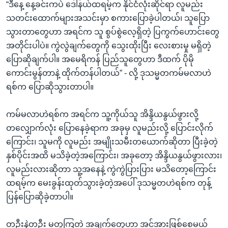
“ဒီနေ့ နေ့ခင်းကပဲ ဒေါ်နယ်ထရမ့်က နိုင်ငံလုံးဆိုင်ရာ လူမည်း
သတင်းထောက်များအသင်းမှာ စကားပြောခဲ့ပါတယ်၊ သူပြော
သွားတာတွေဟာ အရင်က သူ စွပ်စွဲလေ့ရှိတဲ့ ပြကွက်ဟောင်းတွေ
အတိုင်းပါပဲ။ ကွဲလွဲချက်တွေကို သွေးထိုးပြီး လေးစားမှု မရှိတဲ့
ပြောဆိုချက်ပါ။ အမေရိကန် ပြည်သူတွေဟာ ဒီထက် ပိုမို
ကောင်းမွန်တာနဲ့ ထိုက်တန်ပါတယ်” - လို့ ဒုသမ္မတကမ်မလာဟဲ
ရစ်က ပြောဆိုသွားတာပါ။
ကမ်မလာဟဲရစ်က အရင်က သူ့ကိုယ်သူ အိန္ဒိယနွယ်ဖွားလို့
တလျှောက်လုံး ပြောနေခဲ့ရာက အခုမှ လူမည်းလို့ ပြောင်းလိုက်
ကြောင်း၊ သူမကို လူမည်း အမျိုးသမီးတယောက်ဆိုတာ ပြီးခဲ့တဲ့
နှစ်ပိုင်းအထိ မသိခဲ့တဲ့အကြောင်း၊ အခုတော့ အိန္ဒိယနွယ်ဖွားလား၊
လူမည်းလားဆိုတာ သူ့အနေနဲ့ ကွဲကွဲပြားပြား မသိတော့ကြောင်း
ထရမ့်က မေးခွန်းထုတ်သွားခဲ့တဲ့အပေါ် ဒုသမ္မတဟဲရစ်က တုန့်
ပြန်ပြောဆိုခဲ့တာပါ။
တဦးနဲ့တဦး မတူကြတဲ့ အချက်တွေဟာ အင်အားဖြစ်စေမယ့်