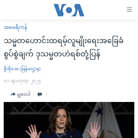
သုံး
ရ
လွယ်ကူ
အမေရိကန်
မူလစာမျက်နှာ
စေ
သမ္မတဟောင်းထရမ့်လူမျိုးရေးအခြေခံ
မြန်မာ
သည့်
စွပ်စွဲချက် ဒုသမ္မတဟဲရစ်တုံ့ပြန်
ကမ္ဘာ့သတင်းများ
Link
ဗွီဒီယို
နိုင်ငံတကာ
ဗွီအိုအေ (မြန်မာဌာန)
များ
သတင်းလွတ်လပ်ခွင့်
အမေရိကန်
၀၁ ၾသဂုတ္၊ ၂၀၂၄
ပင်မ
ရပ်ဝန်းတခု လမ်းတခု အလွန်
တရုတ်
အကြောင်းအရာ
မျှဝေပါ
သို့
အင်္ဂလိပ်စာလေ့လာမယ်
အစ္စရေး-ပါလက်စတိုင်း
ကျော်
အပတ်စဉ်ကဏ္ဍများ
အမေရိကန်သုံးအီဒီယံ
ကြည့်
ရေဒီယိုနှင့်ရုပ်သံ အချက်အလက်များ
မကြေးမုံရဲ့ အင်္ဂလိပ်စာ
ရေဒီယို
ရန်
ပင်မ
ရေဒီယို/တီဗွီအစီအစဉ်
ရုပ်ရှင်ထဲက အင်္ဂလိပ်စာ
တီဗွီ