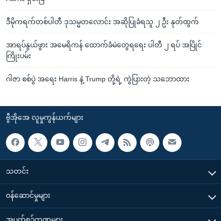
ဒီမိုကရက်တစ်ပါတီ ဒုသမ္မတလောင်း အဆိုပြုခံရသူ ၂ ဦး နုတ်ထွက်
အာရပ်နွယ်ဖွား အမေရိကန် ထောက်ခံမဲတွေရရေး ပါတီ ၂ ရပ် အပြိုင်
ကြိုးပမ်း
ဂါဇာ စစ်ပွဲ အရေး Harris နဲ့ Trump တို့ရဲ့ ကွဲပြားတဲ့ သဘောထား
ဗွီအိုအေ လူမှုကွန်ယက်များ
သတင်း
၀န်ဆောင်မှုများ
အပတ်စဉ်ကဏ္ဍများ