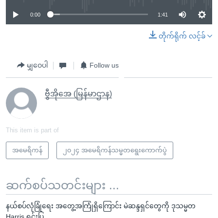
0:00
1:41
တိုက်ရိုက် လင့်ခ်
မျှဝေပါ
Follow us
ဗွီအိုအေ (မြန်မာဌာန)
This item is part of
အမေရိကန်
၂၀၂၄ အမေရိကန်သမ္မတရွေးကောက်ပွဲ
ဆက်စပ်သတင်းများ ...
နယ်စပ်လုံခြုံရေး အတွေ့အကြုံရှိကြောင်း မဲဆန္ဒရှင်တွေကို ဒုသမ္မတ
Harris ရှင်းပြ