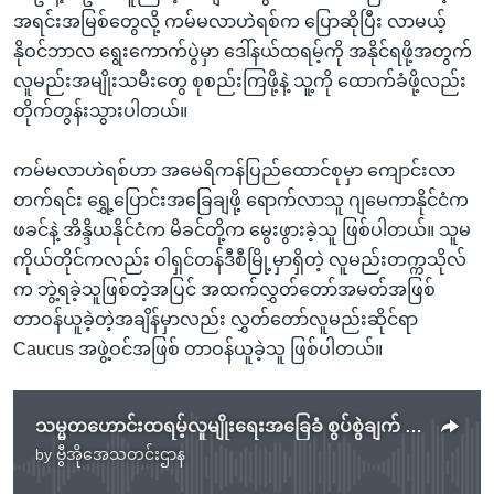
အရင်းအမြစ်တွေလို့ ကမ်မလာဟဲရစ်က ပြောဆိုပြီး လာမယ့်
နိုဝင်ဘာလ ရွေးကောက်ပွဲမှာ ဒေါ်နယ်ထရမ့်ကို အနိုင်ရဖို့အတွက်
လူမည်းအမျိုးသမီးတွေ စုစည်းကြဖို့နဲ့ သူ့ကို ထောက်ခံဖို့လည်း
တိုက်တွန်းသွားပါတယ်။
ကမ်မလာဟဲရစ်ဟာ အမေရိကန်ပြည်ထောင်စုမှာ ကျောင်းလာ
တက်ရင်း ရွှေ့ပြောင်းအခြေချဖို့ ရောက်လာသူ ဂျမေကာနိုင်ငံက
ဖခင်နဲ့ အိန္ဒိယနိုင်ငံက မိခင်တို့က မွေးဖွားခဲ့သူ ဖြစ်ပါတယ်။ သူမ
ကိုယ်တိုင်ကလည်း ဝါရှင်တန်ဒီစီမြို့မှာရှိတဲ့ လူမည်းတက္ကသိုလ်
က ဘွဲ့ရခဲ့သူဖြစ်တဲ့အပြင် အထက်လွှတ်တော်အမတ်အဖြစ်
တာဝန်ယူခဲ့တဲ့အချိန်မှာလည်း လွှတ်တော်လူမည်းဆိုင်ရာ
Caucus အဖွဲ့ဝင်အဖြစ် တာဝန်ယူခဲ့သူ ဖြစ်ပါတယ်။
သမ္မတဟောင်းထရမ့်လူမျိုးရေးအခြေခံ စွပ်စွဲချက် ဒုသမ္မတဟဲရစ်တုံ့ပြန်
by
ဗွီအိုအေသတင်းဌာန
No media source currently available