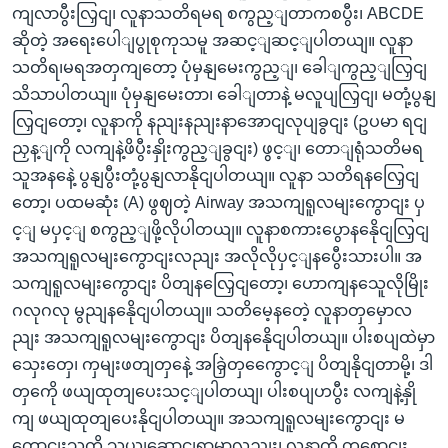
ကျလာပွီးလြှငျ၊ လူနာသတိရမရ စကွည့ျတာကစပွီး၊ ABCDE
ဆိုတဲ့ အရေးပေါျပွုစုကုသမူ အဆင့ျဆင့ျပါတယျ။ လူနာ
သတိရ၊မရအတှကျတော့ ပုံမှနျမေးကွည့ျ၊ ခေါျကွည့ျလြှငျ
သိသာပါတယျ။ ပုံမှနျမေးတာ၊ ခေါျတာနဲ့ မလူပျလြှငျ၊ မတုံ့ပွနျ
လြှငျတော့၊ လူနာကို နညျးနညျးနာအောငျလုပျခွငျး (ဥပမာ ရငျ
ညှန့ျကို လကျနဲ့ဖိပွီးနှိုးကွည့ျခွငျး) ဖွင့ျ၊ တောျရုံသတိမရ
သူအနနေဲ့ ပွနျပွီးတုံ့ပွနျလာနိုငျပါတယျ။ လူနာ သတိရနလြှေငျ
တော့၊ ပထမဆုံး (A) ဖွဈတဲ့ Airway အသကျရူလမျးကွောငျး ပှ
င့ျ မပှင့ျ စကွည့ျဖို့လိုပါတယျ။ လူနာစကားပွောနနေိုငျလြှငျ
အသကျရူလမျးကွောငျးလညျး အလိုလိုပှင့ျနပွေီးသားပါ။ အ
သကျရူလမျးကွောငျး ပိတျနလြှေငျတော့၊ ဟောကျနသေူလိုမြိုး
ဂလုဂလု မွညျနနေိုငျပါတယျ။ သတိမေ့နတေဲ့ လူနာတှမှောလ
ညျး အသကျရူလမျးကွောငျး ပိတျနနေိုငျပါတယျ။ ပါးစပျထဲမှာ
သှေးတှေ၊ ကှမျးဖတျတှနေဲ့ အခြှဲတှကွေောင့ျ ပိတျနိုငျတာမို့၊ ဒါ
တှကေို ဖယျထုတျပေးသင့ျပါတယျ၊ ပါးစပျဟပွီး လကျနဲ့နှို
ကျ ဖယျထုတျပေးနိုငျပါတယျ။ အသကျရူလမျးကွောငျး မ
ကောငျးသူကို သယျဆောငျရာမှာလညျး၊ လူနာကို တစောငျး