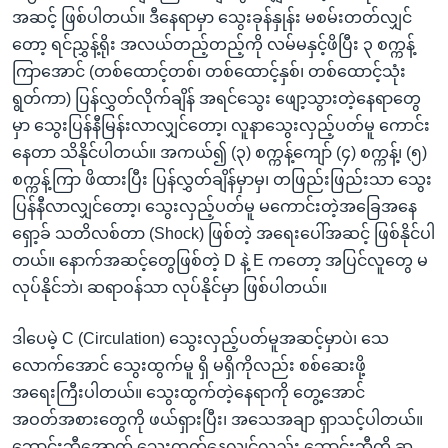
အဆင့် ဖြစ်ပါတယ်။ ဒီနေရာမှာ သွေးခုန်နှုန်း မစမ်းတတ်လျှင်
တော့ ရင်ညွှန့်ရိုး အလယ်တည့်တည့်ကို လမ်မနှင့်ဖိပြီး ၃ စက္ကန့်
ကြာအောင် (တစ်ထောင့်တစ်၊ တစ်ထောင့်နှစ်၊ တစ်ထောင့်သုံး
ရွတ်ကာ) ပြန်လွှတ်လိုက်ချိန် အရင်သွေး ဖျော့သွားတဲ့နေရာတွေ
မှာ သွေးပြန်နီမြန်းလာလျှင်တော့၊ လူနာသွေးလှည့်ပတ်မူ ကောင်း
နေတာ သိနိုင်ပါတယ်။ အကယ်၍ (၃) စက္ကန့်ကျော် (၄) စက္ကန့်၊ (၅)
စက္ကန့်ကြာ ဖိထားပြီး ပြန်လွှတ်ချိန်မှာမှ၊ တဖြည်းဖြည်းသာ သွေး
ပြန်နီလာလျှင်တော့၊ သွေးလှည့်ပတ်မူ မကောင်းတဲ့အခြေအနေ
ရှော့ခ် သတိလစ်တာ (Shock) ဖြစ်တဲ့ အရေးပေါ်အဆင့် ဖြစ်နိုင်ပါ
တယ်။ နောက်အဆင့်တွေဖြစ်တဲ့ D နဲ့ E ကတော့ အပြင်လူတွေ မ
လုပ်နိုင်ဘဲ၊ ဆရာဝန်သာ လုပ်နိုင်မှာ ဖြစ်ပါတယ်။
ဒါပေမဲ့ C (Circulation) သွေးလှည့်ပတ်မူအဆင့်မှာပဲ၊ သေ
လောက်အောင် သွေးထွက်မူ ရှိ မရှိကိုလည်း စစ်ဆေးဖို့
အရေးကြီးပါတယ်။ သွေးထွက်တဲ့နေရာကို တွေ့အောင်
အဝတ်အစားတွေကို ဖယ်ရှားပြီး၊ အသေအချာ ရှာသင့်ပါတယ်။
ဘောင်းဘီအောက် သွေးထွက်နေလျှင်လည်း ဘောင်းဘီကို ဆွ