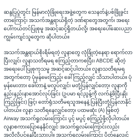
ဆန္ဒပြပွဲတွင်း မြန်မာလုံခြုံရေးအဖွဲ့တွေက သေနတ်နဲ့ပစ်ဖြိုခွင်း
တာကြောင့်၊ အသက်အန္တရာယ်ရှိတဲ့ ဒဏ်ရာတွေအတွက်၊ အရေး
ပေါ်ကယ်တင်ပြုစုမူ အဆင့်ဆင့်ရှိတယ်လို့၊ အရေးပေါ်ဆေးပညာ
ကျွမ်းကျင်သူတွေက ဆိုပါတယ်။
အသက်အန္တရာယ်စိုးရိမ်ရတဲ့ လူနာတွေ လုံခြုံတဲ့နေရာ ရောက်လာ
ပြီးလျှင်၊ လူနာသတိရမရ စကြည့်တာကစပြီး၊ ABCDE ဆိုတဲ့
အရေးပေါ်ပြုစုကုသမူ အဆင့်ဆင့်ပါတယ်။ လူနာသတိရ၊မရ
အတွက်တော့ ပုံမှန်မေးကြည့်၊ ခေါ်ကြည့်လျှင် သိသာပါတယ်။ ပုံ
မှန်မေးတာ၊ ခေါ်တာနဲ့ မလူပ်လျှင်၊ မတုံ့ပြန်လျှင်တော့၊ လူနာကို
နည်းနည်းနာအောင်လုပ်ခြင်း (ဥပမာ ရင်ညွန့်ကို လက်နဲ့ဖိပြီးနှိုး
ကြည့်ခြင်း) ဖြင့်၊ တော်ရုံသတိမရသူအနေနဲ့ ပြန်ပြီးတုံ့ပြန်လာနိုင်
ပါတယ်။ လူနာ သတိရနေလျှင်တော့၊ ပထမဆုံး (A) ဖြစ်တဲ့
Airway အသက်ရူလမ်းကြောင်း ပွင့် မပွင့် စကြည့်ဖို့လိုပါတယ်။
လူနာစကားပြောနေနိုင်လျှင် အသက်ရူလမ်းကြောင်းလည်း
အလိုလိုပွင့်နေပြီးသားပါ။ အသက်ရူလမ်းကြောင်း ပိတ်နေလျှင်