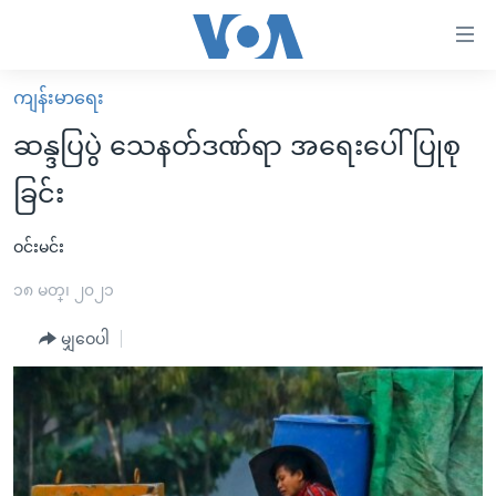
သုံး
ရ
လွယ်ကူ
ကျန်းမာရေး
မူလစာမျက်နှာ
စေ
ဆန္ဒပြပွဲ သေနတ်ဒဏ်ရာ အရေးပေါ်ပြုစု
မြန်မာ
သည့်
ခြင်း
ကမ္ဘာ့သတင်းများ
Link
ဗွီဒီယို
နိုင်ငံတကာ
ဝင်းမင်း
များ
သတင်းလွတ်လပ်ခွင့်
အမေရိကန်
၁၈ မတ္၊ ၂၀၂၁
ပင်မ
ရပ်ဝန်းတခု လမ်းတခု အလွန်
တရုတ်
အကြောင်းအရာ
မျှဝေပါ
သို့
အင်္ဂလိပ်စာလေ့လာမယ်
အစ္စရေး-ပါလက်စတိုင်း
ကျော်
အပတ်စဉ်ကဏ္ဍများ
အမေရိကန်သုံးအီဒီယံ
ကြည့်
ရေဒီယိုနှင့်ရုပ်သံ အချက်အလက်များ
မကြေးမုံရဲ့ အင်္ဂလိပ်စာ
ရေဒီယို
ရန်
ပင်မ
ရေဒီယို/တီဗွီအစီအစဉ်
ရုပ်ရှင်ထဲက အင်္ဂလိပ်စာ
တီဗွီ