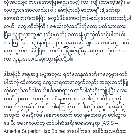
လိုအပ်လျှင် တင်းအောင်ပြန်စည်းသင့်) ကာ၊ ကျိုးထားတဲ့အရိုး မ
လှုပ်သွားအောင်လည်း၊ ဝါးခြမ်းပြားလို မာတာမျိုးနဲ့ ဒဏ်ရာ
အောက်ဘက်ကခံပြီး၊ မလှုပ်နိုင်အောင် ကြပ်စည်းပေးထားသင့်ပါ
တယ်။ သွေးတိတ်ကြိုး စစည်းတဲ့အချိန်ကိုတော့ မှတ်သားထား
ပြီး၊ လူနာနဲ့အတူ စာ (သို့မဟုတ်) စကားနဲ့ မှာလိုက်သင့်ပါတယ်၊
အကြောင်းက (၃) နာရီကျော် စည်းထားမိလျှင် မကောင်းတဲ့ဓာတ်
တွေ ထွက်လာနိုင်ပြီး၊ ပတ်တီးပြန်ဖွင့်ချိန်မှာ သွေးထဲကိုဝင်လာ
ကာ လူနာအသက်ဆုံးသွားနိုင်လို့ပါ။
ဒါ့အပြင် အခုဆန္ဒပြပွဲအတွင်း ရတဲ့သေနတ်ဒဏ်ရာတွေမှာ၊ တင်
ပါဆုံကို ထိတာတွေ တွေ့လာရတာအတွက်လည်း အထူးသတိပြု
ကိုင်တွယ်သင့်ပါတယ်။ ဒီဒဏ်ရာမှာ တင်ပါဆုံးရိုးကျိုးပြီး သွေး
ထွက်များကာ၊ အတွင်း အနီးနားက အရေးပါတဲ့ အင်္ဂါတွေကို
ထိခိုက်သွားနိုင်ပါတယ်။ ဒါကြောင့် တင်ပါဆုံရိုး မလှုပ်စေနိုင်ဖို့
အတွက်၊ ဝမ်းဗိုက်ခါးနေရာလောက် ဘေးနှစ်ဘက်မှာ ငေါထွက်
နေပြီး စမ်းရလွယ်တဲ့ တင်ပါဆုံအရိုးဆစ်မာနေရာ (ASIS –
Anterior Superior Iliac Spine) အပေါ်ကနေ၊ ပေါင်အလယ်နား