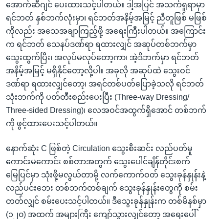
အောက်ဆီဂျင် ပေးထားသင့်ပါတယ်။ ဒါ့အပြင် အသက်ရူရာမှာ
ရင်ဘတ် နှစ်ဘက်လုံးမှာ၊ ရင်ဘတ်အနိမ့်အမြင့် ညီတူဖြစ် မဖြစ်
ကိုလည်း အသေအချာကြည့်ဖို့ အရေးကြီးပါတယ်။ အကြောင်း
က ရင်ဘတ် သေနပ်ဒဏ်ရာ ရထားလျှင် အဆုပ်တစ်ဘက်မှာ
သွေးထွက်ပြီး၊ အလုပ်မလုပ်တော့ကာ၊ အဲ့ဒိဘက်မှာ ရင်ဘတ်
အနိမ့်အမြင့် မရှိနိုင်တော့လို့ပါ။ အခုလို အဆုပ်ထဲ သွေးဝင်
ဒဏ်ရာ ရထားလျှင်တော့၊ အရင်တစ်ပတ်ပြောခဲ့သလို ရင်ဘတ်
သုံးဘက်ကို ပတ်တီးစည်းပေးပြီး (Three-way Dressing/
Three-sided Dressing)၊ လေအဝင်အထွက်ရှိအောင် တစ်ဘက်
ကို ဖွင့်ထားပေးသင့်ပါတယ်။
နောက်ဆုံး C ဖြစ်တဲ့ Circulation သွေးစီးဆင်း လည်ပတ်မူ
ကောင်းမကောင်း စစ်တာအတွက် သွေးပေါင်ချိန်တိုင်းစက်
မြေပြင်မှာ သုံးဖို့မလွယ်တာမို့ လက်ကောက်ဝတ် သွေးခုန်နှုန်းနဲ့
လည်ပင်းဘေး တစ်ဘက်တစ်ချက် သွေးခုန်နှုန်းတွေကို စမ်း
တတ်လျှင် စမ်းပေးသင့်ပါတယ်။ ဒီသွေးခုန်နှုန်းက တစ်မိနစ်မှာ
(၁၂၀) အထက် အများကြီး ကျော်သွားလျှင်တော့ အရေးပေါ်