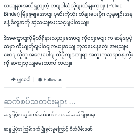
လယျနားအထိရှညျတဲ့ တငျပါဆုံသိုငျးထိနျးကှငျး (Pelvic
Binder) မြိုးဖွဈအောငျ၊ ပုဆိုးကိုသုံး ထိနျးပေးပွီး၊ လူနှဈဦးအန
နေဲ့ ဒီလူနာကို ဆှဲသယျပေးသင့ျပါတယျ။
ဒီအကွောငျးပိုမိုသိရှိနားလညျးအောငျ ကိုဝငျးမငျး က ဆန်ဒပွပှဲ
ထဲမှာ ကိုယျတိုငျပါဝငျကယျဆယျ ကုသပေးနတေဲ့၊ အမညျမ
ဖောျလိုသူ အရေးပေါျ ထိခိုကျဒဏျရာ အထူးကုဆရာဝနျကွီး
ကို ဆကျသှယျမေးထားပါတယျ။
မျှဝေပါ
Follow us
ဆက်စပ်သတင်းများ ...
ဆန္ဒပြပွဲအတွင်း ပစ်ခတ်ဒဏ်ရာ ကယ်ဆယ်ပြုစုရေး
ဆန္ဒပြပွဲအကြမ်းဖက်ဖြိုခွင်းမူကြောင့် စိတ်ဖိစီးဒဏ်