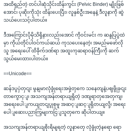
အထိရှည်တဲ့ တင်ပါဆုံသိုင်းထိန်းကွင်း (Pelvic Binder) မျိုးဖြစ်
အောင်၊ ပုဆိုးကိုသုံး ထိန်းပေးပြီး၊ လူနှစ်ဦးအနေနဲ့ ဒီလူနာကို ဆွဲ
သယ်ပေးသင့်ပါတယ်။
ဒီအကြောင်းပိုမိုသိရှိနားလည်းအောင် ကိုဝင်းမင်း က ဆန္ဒပြပွဲထဲ
မှာ ကိုယ်တိုင်ပါဝင်ကယ်ဆယ် ကုသပေးနေတဲ့၊ အမည်မဖော်လို
သူ အရေးပေါ် ထိခိုက်ဒဏ်ရာ အထူးကုဆရာဝန်ကြီးကို ဆက်
သွယ်မေးထားပါတယ်။
==Unicode==
ဆန်ဒပွပှဲတှငျး မွနျမာလုံခွုံရေးအဖှဲ့တှကေ သနေတျနဲ့ပဈဖွိုခှငျး
တာကွောင့ျ၊ အသကျအန်တရာယျရှိတဲ့ ဒဏျရာတှအေတှကျ၊
အရေးပေါျကယျတငျပွုစုမူ အဆင့ျဆင့ျရှိတယျလို့၊ အရေး
ပေါျဆေးပညာကြှမျးကငြျသူတှကေ ဆိုပါတယျ။
အသကျအန်တရာယျစိုးရိမျရတဲ့ လူနာတှေ လုံခွုံတဲ့နရော ရော