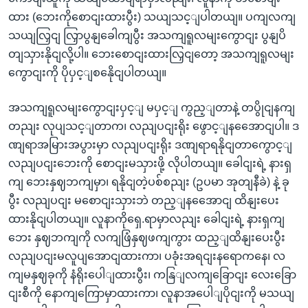
ထား (ဘေးကိုစောငျးထားပွီး) သယျသင့ျပါတယျ။ ပကျလကျ
သယျလြှငျ လြှာပွနျခေါကျပွီး အသကျရူလမျးကွောငျး ပွနျပိ
တျသှားနိုငျလို့ပါ။ ဘေးစောငျးထားလြှငျတော့ အသကျရူလမျး
ကွောငျးကို ပိုပှင့ျစနေိုငျပါတယျ။
အသကျရူလမျးကွောငျးပှင့ျ မပှင့ျ ကွည့ျတာနဲ့ တပွိုငျနကျ
တညျး လုပျသင့ျတာက၊ လညျပငျးရိုး ဖွောင့ျနအေောငျပါ။ ဒ
ဏျရာအမြားအပွားမှာ လညျပငျးရိုး ဒဏျရာရနိုငျတာကွောင့ျ
လညျပငျးဘေးကို စောငျးမသှားဖို့ လိုပါတယျ။ ခေါငျးရဲ့ နားရှ
ကျ ဘေးနှဈဘကျမှာ၊ ရနိုငျတဲ့ပစ်စညျး (ဥပမာ အုတျနီခဲ) နဲ့ ခု
ပွီး လညျပငျး မစောငျးသှားဘဲ တည့ျနအေောငျ ထိနျးပေး
ထားနိုငျပါတယျ။ လူနာကိုရှေ.ရာမှာလညျး ခေါငျးရဲ့ နားရှကျ
ဘေး နှဈဘကျကို လကျဖြံနှဈဖကျကွား ထည့ျထိနျးပေးပွီး
လညျပငျးမလူပျအောငျထားကာ၊ ပခုံးအရငျးနရောကနေ၊ လ
ကျမနှဈခုကို နံရိုးပေါျထားပွီး၊ ကနြျလကျခြောငျး လေးခြော
ငျးစီကို နောကျကြောမှာထားကာ၊ လူနာအပေါျပိုငျးကို မသယျ