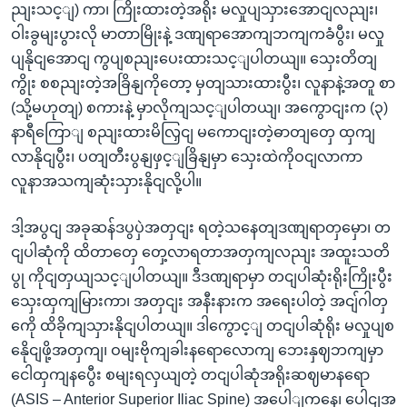
ညျးသင့ျ) ကာ၊ ကြိုးထားတဲ့အရိုး မလှုပျသှားအောငျလညျး၊
ဝါးခွမျးပွားလို မာတာမြိုးနဲ့ ဒဏျရာအောကျဘကျကခံပွီး၊ မလှု
ပျနိုငျအောငျ ကွပျစညျးပေးထားသင့ျပါတယျ။ သှေးတိတျ
ကွိုး စစညျးတဲ့အခြိနျကိုတော့ မှတျသားထားပွီး၊ လူနာနဲ့အတူ စာ
(သို့မဟုတျ) စကားနဲ့ မှာလိုကျသင့ျပါတယျ၊ အကွောငျးက (၃)
နာရီကြောျ စညျးထားမိလြှငျ မကောငျးတဲ့ဓာတျတှေ ထှကျ
လာနိုငျပွီး၊ ပတျတီးပွနျဖှင့ျခြိနျမှာ သှေးထဲကိုဝငျလာကာ
လူနာအသကျဆုံးသှားနိုငျလို့ပါ။
ဒါ့အပွငျ အခုဆန်ဒပွပှဲအတှငျး ရတဲ့သနေတျဒဏျရာတှမှော၊ တ
ငျပါဆုံကို ထိတာတှေ တှေ့လာရတာအတှကျလညျး အထူးသတိ
ပွု ကိုငျတှယျသင့ျပါတယျ။ ဒီဒဏျရာမှာ တငျပါဆုံးရိုးကြိုးပွီး
သှေးထှကျမြားကာ၊ အတှငျး အနီးနားက အရေးပါတဲ့ အငျ်ဂါတှ
ကေို ထိခိုကျသှားနိုငျပါတယျ။ ဒါကွောင့ျ တငျပါဆုံရိုး မလှုပျစ
နေိုငျဖို့အတှကျ၊ ဝမျးဗိုကျခါးနရောလောကျ ဘေးနှဈဘကျမှာ
ငေါထှကျနပွေီး စမျးရလှယျတဲ့ တငျပါဆုံအရိုးဆဈမာနရော
(ASIS – Anterior Superior Iliac Spine) အပေါျကနေ၊ ပေါငျအ