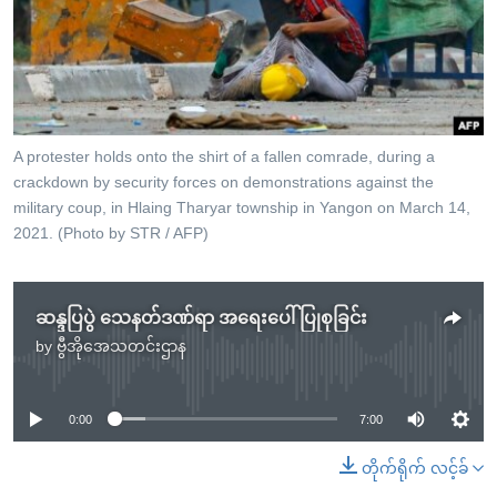
အ
သုတပဒေသာ အင်္ဂလိပ်စာ
ညွန်း
Learning English
စာမျက်နှာ
သို့
ဗွီအိုအေ လူမှုကွန်ယက်များ
ကျော်
ကြည့်
A protester holds onto the shirt of a fallen comrade, during a
crackdown by security forces on demonstrations against the
ရန်
ဘာသာစကားများ
military coup, in Hlaing Tharyar township in Yangon on March 14,
ရှာဖွေ
2021. (Photo by STR / AFP)
ရန်
နေရာ
သို့
ဆန္ဒပြပွဲ သေနတ်ဒဏ်ရာ အရေးပေါ်ပြုစုခြင်း
ကျော်
by
ဗွီအိုအေသတင်းဌာန
No media source currently available
ရန်
0:00
7:00
တိုက်ရိုက် လင့်ခ်