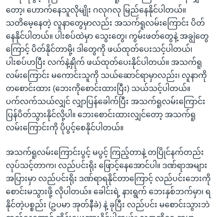
တော့၊ ဟောက်နေသူလိုမျိုး ဂလုဂလု မြည်နေနိုင်ပါတယ်။
သတိမေ့နေတဲ့ လူနာတွေမှာလည်း အသက်ရူလမ်းကြောင်း ပိတ်
နေနိုင်ပါတယ်။ ပါးစပ်ထဲမှာ သွေးတွေ၊ ကွမ်းဖတ်တွေနဲ့ အချွဲတွေ
ကြောင့် ပိတ်နိုင်တာမို့၊ ဒါတွေကို ဖယ်ထုတ်ပေးသင့်ပါတယ်၊
ပါးစပ်ဟပြီး လက်နဲ့နှိုက် ဖယ်ထုတ်ပေးနိုင်ပါတယ်။ အသက်ရူ
လမ်းကြောင်း မကောင်းသူကို သယ်ဆောင်ရာမှာလည်း၊ လူနာကို
တစောင်းထား (ဘေးကိုစောင်းထားပြီး) သယ်သင့်ပါတယ်။
ပက်လက်သယ်လျှင် လျှာပြန်ခေါက်ပြီး အသက်ရူလမ်းကြောင်း
ပြန်ပိတ်သွားနိုင်လို့ပါ။ ဘေးစောင်းထားလျှင်တော့ အသက်ရူ
လမ်းကြောင်းကို ပိုပွင့်စေနိုင်ပါတယ်။
အသက်ရူလမ်းကြောင်းပွင့် မပွင့် ကြည့်တာနဲ့ တပြိုင်နက်တည်း
လုပ်သင့်တာက၊ လည်ပင်းရိုး ဖြောင့်နေအောင်ပါ။ ဒဏ်ရာအများ
အပြားမှာ လည်ပင်းရိုး ဒဏ်ရာရနိုင်တာကြောင့် လည်ပင်းဘေးကို
စောင်းမသွားဖို့ လိုပါတယ်။ ခေါင်းရဲ့ နားရွက် ဘေးနှစ်ဘက်မှာ၊ ရ
နိုင်တဲ့ပစ္စည်း (ဥပမာ အုတ်နီခဲ) နဲ့ ခုပြီး လည်ပင်း မစောင်းသွားဘဲ