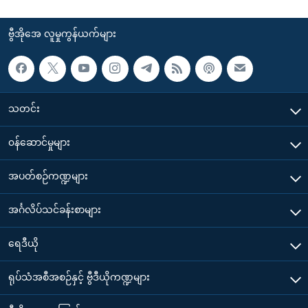
ဗွီအိုအေ လူမှုကွန်ယက်များ
သတင်း
၀န်ဆောင်မှုများ
အပတ်စဉ်ကဏ္ဍများ
အင်္ဂလိပ်သင်ခန်းစာများ
ရေဒီယို
ရုပ်သံအစီအစဉ်နှင့် ဗွီဒီယိုကဏ္ဍများ