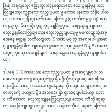
ခြိနျ အရငျသှေး ဖြော့သှားတဲ့နရောတှမှော သှေးပွနျနီမွနျးလာ
လြှငျတော့၊ လူနာသှေးလှည့ျပတျမူ ကောငျးနတော သိနိုငျပါတ
ယျ။ အကယျ၍ (၃) စက်ကန့ျကြောျ (၄) စက်ကန့ျ၊ (၅) စက်
ကန့ျကွာ ဖိထားပွီး ပွနျလှှတျခြိနျမှာမှ၊ တဖွညျးဖွညျးသာ
သှေးပွနျနီလာလြှငျတော့၊ သှေးလှည့ျပတျမူ မကောငျးတဲ့အခွ
အေနေ ရှော့ချ သတိလဈတာ (Shock) ဖွဈတဲ့ အရေးပေါျအဆ
င့ျ ဖွဈနိုငျပါတယျ။ နောကျအဆင့ျတှဖွေဈတဲ့ D နဲ့ E ကတော့
အပွငျလူတှေ မလုပျနိုငျဘဲ၊ ဆရာဝနျသာ လုပျနိုငျမှာ ဖွဈပါတ
ယျ။
ဒါပမေဲ့ C (Circulation) သှေးလှည့ျပတျမူအဆင့ျမှာပဲ၊ သ
လေောကျအောငျ သှေးထှကျမူ ရှိ မရှိကိုလညျး စဈဆေးဖို့ အ
ရေးကွီးပါတယျ။ သှေးထှကျတဲ့နရောကို တှေ့အောငျ အဝတျအ
စားတှကေို ဖယျရှားပွီး၊ အသအေခြာ ရှာသင့ျပါတယျ။ ဘော
ငျးဘီအောကျ သှေးထှကျနလြှေငျလညျး ဘောငျးဘီကို ဆှဆု
တျပဈ၊ ခြှတျပဈသင့ျပါတယျ။ ခန်တာကိုယျ နောကျကြောဖ