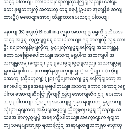
သင့ျပါတယျ။ ကားပေါျရောကျသှားလြှငျလညျး၊ ခေါငျး
ဘေး နှဈဘကျကို အလားတူ တဈခုခုနဲ့ (ဥပမာ အုတျနီခဲ ဆကျ
ထားပွီး) မစောငျးအောငျ ထိနျးထားပေးသင့ျပါတယျ။
နောကျ (B) ဖွဈတဲ့ Breathing လူနာ အသကျရူ မရူကို ဒုတိယအ
ဆင့ျအဖွဈ ကွည့ျရူစဈဆေးပါတယျ။ ရငျဘတျကို လှနျထား
ပွီး ရငျဘတျနိမ့ျလိုကျ မွင့ျလိုကျဖွဈနလြှေငျ အသကျရူန
တော သခြောစပေါတယျ။ အသကျမရူပါက အထကျပါ အ
သကျရူလမျးကွောငျး ဖှင့ျပေးခွငျးဖွင့ျလညျး အသကျပွနျ
ရှူစနေိုငျပါတယျ။ တဈမိနဈအတှငျး ရှူတဲ့အကွိမျ (၁၀) ကွိမျ
အောကျ (သို့မဟုတျ) (၂၉) ကွိမျအထကျ ဖွဈနလြှေငျတော့ အ
ရေးပေါျအခွအေနေ ဖွဈပါတယျ။ အသကျကောငျးကောငျးမရှူ
ပါက၊ အောကျဆီဂငြျပိုကျရှိလြှငျ အောကျဆီဂငြျ ပေးထား
သင့ျပါတယျ။ ဒါ့အပွငျ အသကျရူရာမှာ ရငျဘတျ နှဈဘကျ
လုံးမှာ၊ ရငျဘတျအနိမ့ျအမွင့ျ ညီတူဖွဈ မဖွဈကိုလညျး အ
သအေခြာကွည့ျဖို့ အရေးကွီးပါတယျ။ အကွောငျးက ရငျဘ
တျ သနေပျဒဏျရာ ရထားလြှငျ အဆုပျတဈဘကျမှာ သှေးထှ