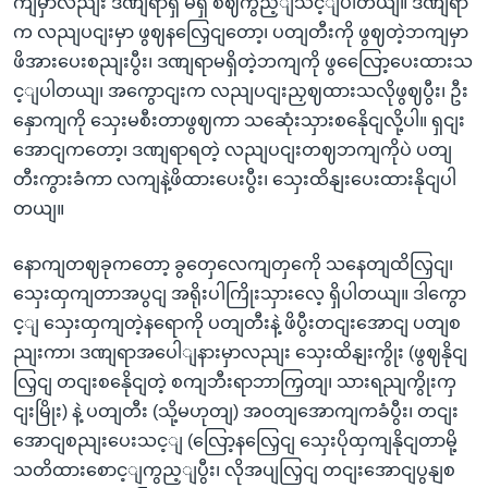
ကျမှာလညျး ဒဏျရာရှိ မရှိ စဈကွည့ျသင့ျပါတယျ။ ဒဏျရာ
က လညျပငျးမှာ ဖွဈနလြှေငျတော့၊ ပတျတီးကို ဖွဈတဲ့ဘကျမှာ
ဖိအားပေးစညျးပွီး၊ ဒဏျရာမရှိတဲ့ဘကျကို ဖွလြေော့ပေးထားသ
င့ျပါတယျ၊ အကွောငျးက လညျပငျးညှဈထားသလိုဖွဈပွီး၊ ဦး
နှောကျကို သှေးမစီးတာဖွဈကာ သဆေုံးသှားစနေိုငျလို့ပါ။ ရှငျး
အောငျကတော့၊ ဒဏျရာရတဲ့ လညျပငျးတဈဘကျကိုပဲ ပတျ
တီးကွားခံကာ လကျနဲ့ဖိထားပေးပွီး၊ သှေးထိနျးပေးထားနိုငျပါ
တယျ။
နောကျတဈခုကတော့ ခွတှေလေကျတှကေို သနေတျထိလြှငျ၊
သှေးထှကျတာအပွငျ အရိုးပါကြိုးသှားလေ့ ရှိပါတယျ။ ဒါကွော
င့ျ သှေးထှကျတဲ့နရောကို ပတျတီးနဲ့ ဖိပွီးတငျးအောငျ ပတျစ
ညျးကာ၊ ဒဏျရာအပေါျနားမှာလညျး သှေးထိနျးကွိုး (ဖွဈနိုငျ
လြှငျ တငျးစနေိုငျတဲ့ စကျဘီးရာဘာကြှတျ၊ သားရညျကွိုးကှ
ငျးမြိုး) နဲ့ ပတျတီး (သို့မဟုတျ) အဝတျအောကျကခံပွီး၊ တငျး
အောငျစညျးပေးသင့ျ (လြော့နလြှေငျ သှေးပိုထှကျနိုငျတာမို့
သတိထားစောင့ျကွည့ျပွီး၊ လိုအပျလြှငျ တငျးအောငျပွနျစ