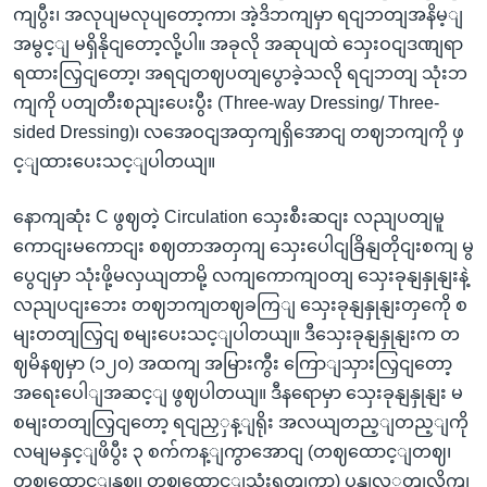
ကျပွီး၊ အလုပျမလုပျတော့ကာ၊ အဲ့ဒိဘကျမှာ ရငျဘတျအနိမ့ျ
အမွင့ျ မရှိနိုငျတော့လို့ပါ။ အခုလို အဆုပျထဲ သှေးဝငျဒဏျရာ
ရထားလြှငျတော့၊ အရငျတဈပတျပွောခဲ့သလို ရငျဘတျ သုံးဘ
ကျကို ပတျတီးစညျးပေးပွီး (Three-way Dressing/ Three-
sided Dressing)၊ လအေဝငျအထှကျရှိအောငျ တဈဘကျကို ဖှ
င့ျထားပေးသင့ျပါတယျ။
နောကျဆုံး C ဖွဈတဲ့ Circulation သှေးစီးဆငျး လညျပတျမူ
ကောငျးမကောငျး စဈတာအတှကျ သှေးပေါငျခြိနျတိုငျးစကျ မွ
ပွေငျမှာ သုံးဖို့မလှယျတာမို့ လကျကောကျဝတျ သှေးခုနျနှုနျးနဲ့
လညျပငျးဘေး တဈဘကျတဈခကြျ သှေးခုနျနှုနျးတှကေို စ
မျးတတျလြှငျ စမျးပေးသင့ျပါတယျ။ ဒီသှေးခုနျနှုနျးက တ
ဈမိနဈမှာ (၁၂၀) အထကျ အမြားကွီး ကြောျသှားလြှငျတော့
အရေးပေါျအဆင့ျ ဖွဈပါတယျ။ ဒီနရောမှာ သှေးခုနျနှုနျး မ
စမျးတတျလြှငျတော့ ရငျညှှန့ျရိုး အလယျတည့ျတည့ျကို
လမျမနှင့ျဖိပွီး ၃ စက်ကန့ျကွာအောငျ (တဈထောင့ျတဈ၊
တဈထောင့ျနှဈ၊ တဈထောင့ျသုံးရှတျကာ) ပွနျလှှတျလိုကျ