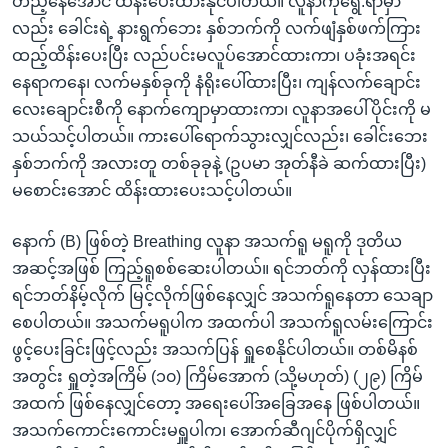
တည့်နေအောင် ထိန်းပေးထားနိုင်ပါတယ်။ လူနာကိုရွေ.ရာမှာ
လည်း ခေါင်းရဲ့ နားရွက်ဘေး နှစ်ဘက်ကို လက်ဖျံနှစ်ဖက်ကြား
ထည့်ထိန်းပေးပြီး လည်ပင်းမလူပ်အောင်ထားကာ၊ ပခုံးအရင်း
နေရာကနေ၊ လက်မနှစ်ခုကို နံရိုးပေါ်ထားပြီး၊ ကျန်လက်ချောင်း
လေးချောင်းစီကို နောက်ကျောမှာထားကာ၊ လူနာအပေါ်ပိုင်းကို မ
သယ်သင့်ပါတယ်။ ကားပေါ်ရောက်သွားလျှင်လည်း၊ ခေါင်းဘေး
နှစ်ဘက်ကို အလားတူ တစ်ခုခုနဲ့ (ဥပမာ အုတ်နီခဲ ဆက်ထားပြီး)
မစောင်းအောင် ထိန်းထားပေးသင့်ပါတယ်။
နောက် (B) ဖြစ်တဲ့ Breathing လူနာ အသက်ရူ မရူကို ဒုတိယ
အဆင့်အဖြစ် ကြည့်ရူစစ်ဆေးပါတယ်။ ရင်ဘတ်ကို လှန်ထားပြီး
ရင်ဘတ်နိမ့်လိုက် မြင့်လိုက်ဖြစ်နေလျှင် အသက်ရူနေတာ သေချာ
စေပါတယ်။ အသက်မရူပါက အထက်ပါ အသက်ရူလမ်းကြောင်း
ဖွင့်ပေးခြင်းဖြင့်လည်း အသက်ပြန် ရှူစေနိုင်ပါတယ်။ တစ်မိနစ်
အတွင်း ရှူတဲ့အကြိမ် (၁၀) ကြိမ်အောက် (သို့မဟုတ်) (၂၉) ကြိမ်
အထက် ဖြစ်နေလျှင်တော့ အရေးပေါ်အခြေအနေ ဖြစ်ပါတယ်။
အသက်ကောင်းကောင်းမရှူပါက၊ အောက်ဆီဂျင်ပိုက်ရှိလျှင်