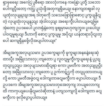
ရှာဖှရေေး အဂေငြျစီရော အားလုံးကနေ ကနြောျတို့ သဘော
ပေါကျပွီးတော့ ကငြ့ျသုံးဖို့အတှကျရှိမယျ၊ နောကျတဈခါ လု
ပျထုံးလုပျနညျးအရ ဒါတှကေို သသေခြောခြာစောင့ျကွပျနိုငျ
တဲ့ လုပျထုံးလုပျနညျး အဲ့ဒါလညျး အရေးကွီးပါတယျခငျဗြ။
အဲ့တော့ ဥပဒပေေါျလာရုံနဲ့တော့ ဖွဈမှာမဟုတျဘူး။ ပူးပေါငျး
ပါဝငျမှုရယျ၊ ဒီဟာကို စောင့ျကွပျမှု အပိုငျး ယန်တရားပိုငျးတှ
ပေါ ဆကျရှိနဖေို့လိုအပျပါတယျ။”
အိမျအကူအလုပျသမား ဥပဒကွေမျးကို မူကွမျးအနနေဲ့ရေးဆှဲ
ထားပွီး အမြိုးသားလှှတျတောျ လူဝငျမှုကွီးကွပျရေးနဲ့ ပွညျ
တှငျးပွညျပ အလုပျသမားဆိုငျရာ ကောျမတီက အတညျပွုပွီး
တော့ အမြိုးသားလှှတျတောျ ဥက်ကဋ်ဌကို တငျပွထားတယျ
လို့ ကောျမတီအဖှဲ့ဝငျ ဒေါကျတာခငျမကွီးက ပွောပါတယျ။ ဒီ
ဥပဒကေ အိမျအကူအလုပျသမားတှအေတှကျ ဘယျလောကျ
ထိ ကာကှယျပေးနိုငျမလဲဆိုတာနဲ့ ပတျသကျလို့ ဒေါကျတာ ခငျ
မကွီးက ခုလိုပွောပွပါတယျ။