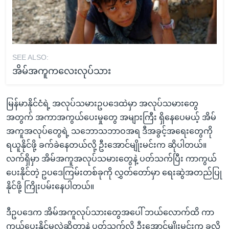
SEE ALSO:
အိမ်အကူကလေးလုပ်သား
မြန်မာနိုင်ငံရဲ့ အလုပ်သမားဥပဒေထဲမှာ အလုပ်သမားတွေ
အတွက် အကာအကွယ်ပေးမှုတွေ အများကြီး ရှိနေပေမယ့် အိမ်
အကူအလုပ်တွေရဲ့ သဘောသဘာဝအရ ဒီအခွင့်အရေးတွေကို
ရယူနိုင်ဖို့ ခက်ခဲနေတယ်လို့ ဦးအောင်မျိုးမင်းက ဆိုပါတယ်။
လက်ရှိမှာ အိမ်အကူအလုပ်သမားတွေနဲ့ ပတ်သက်ပြီး ကာကွယ်
ပေးနိုင်တဲ့ ဥပဒေကြမ်းတစ်ခုကို လွှတ်တော်မှာ ရေးဆွဲအတည်ပြု
နိုင်ဖို့ ကြိုးပမ်းနေပါတယ်။
ဒီဥပဒေက အိမ်အကူလုပ်သားတွေအပေါ် ဘယ်လောက်ထိ ကာ
ကွယ်ပေးနိုင်မလဲဆိုတာနဲ့ ပတ်သက်လို့ ဦးအောင်မျိုးမင်းက ခုလို