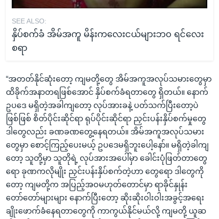
SEE ALSO:
နှိပ်စက်ခံ အိမ်အကူ မိန်းကလေးငယ်များဘ၀ ရင်လေး
စရာ
“အတတ်နိုင်ဆုံးတော့ ကျမတို့တွေ အိမ်အကူအလုပ်သမားတွေမှာ
ထိခိုက်အနာတရဖြစ်အောင် နှိပ်စက်ခံရတာတွေ ရှိတယ်။ နောက်
ဥပဒေ မရှိတဲ့အခါကျတော့ လုပ်အားခနဲ့ ပတ်သက်ပြီးတော့ပဲ
ဖြစ်ဖြစ် စိတ်ပိုင်းဆိုင်ရာ ရုပ်ပိုင်းဆိုင်ရာ ညှင်းပန်းနှိပ်စက်မှုတွေ
ဒါတွေလည်း ခဏခဏတွေ့နေရတယ်။ အိမ်အကူအလုပ်သမား
တွေမှာ စောင့်ကြည့်ပေးမယ့် ဥပဒေမရှိဘူးပေါ့နော်။ မရှိတဲ့ခါကျ
တော့ သူတို့မှာ သူတိုရဲ့ လုပ်အားအပေါ်မှာ ခေါင်းပုံဖြတ်တာတွေ
ရော ခုဏကလိုမျိုး ညှင်းပန်းနှိပ်စက်တဲ့ဟာ တွေရော ဒါတွေကို
တော့ ကျမတို့က အပြည့်အဝမဟုတ်တောင်မှာ ရာခိုင်နှုန်း
တော်တော်များများ နောက်ပြီးတော့ ဆိုးဆိုးဝါးဝါးအခွင့်အရေး
ချိုးဖောက်ခံနေရတာတွေကို ကာကွယ်နိုင်မယ်လို့ ကျမတို့ ယူဆ