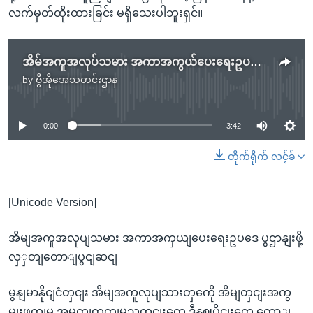
လက်မှတ်ထိုးထားခြင်း မရှိသေးပါဘူးရှင်။
အိမ်အကူအလုပ်သမား အကာအကွယ်ပေးရေးဥပဒေ ပြဌာန်းဖို့ လွှတ်တော်ပြင်ဆင်
by
ဗွီအိုအေသတင်းဌာန
No media source currently available
0:00
3:42
တိုက်ရိုက် လင့်ခ်
[Unicode Version]
အိမျအကူအလုပျသမား အကာအကှယျပေးရေးဥပဒေ ပွဌာနျးဖို့
လှှတျတောျပွငျဆငျ
မွနျမာနိုငျငံတှငျး အိမျအကူလုပျသားတှကေို အိမျတှငျးအကွ
မျးဖကျမှု အမွတျထုတျမှုသတငျးတှေ ဒီနှဈပိုငျးတှေ တောျ