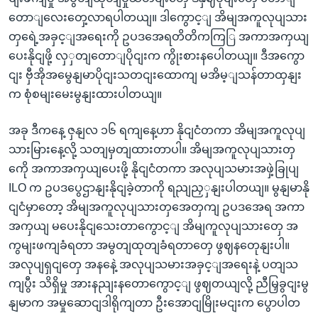
တောျလေးတှေ့လာရပါတယျ။ ဒါကွောင့ျ အိမျအကူလုပျသား
တှရေဲ့အခှင့ျအရေးကို ဥပဒအေရတိတိကကြြ အကာအကှယျ
ပေးနိုငျဖို့ လှှတျတောျပိုငျးက ကွိုးစားနပေါတယျ။ ဒီအကွော
ငျး ဗှီအိုအမွေနျမာပိုငျးသတငျးထောကျ မအိမ့ျသန်တာထှနျး
က စုံစမျးမေးမွနျးထားပါတယျ။
အခု ဒီကနေ့ ဇှနျလ ၁၆ ရကျနေ့ဟာ နိုငျငံတကာ အိမျအကူလုပျ
သားမြားနေ့လို့ သတျမှတျထားတာပါ။ အိမျအကူလုပျသားတှ
ကေို အကာအကှယျပေးဖို့ နိုငျငံတကာ အလုပျသမားအဖှဲ့ခြုပျ
ILO က ဥပဒပွေဌာနျးနိုငျခဲ့တာကို ရညျညှှနျးပါတယျ။ မွနျမာနို
ငျငံမှာတော့ အိမျအကူလုပျသားတှအေတှကျ ဥပဒအေရ အကာ
အကှယျ မပေးနိုငျသေးတာကွောင့ျ အိမျကူလုပျသားတှေ အ
ကွမျးဖကျခံရတာ အမွတျထုတျခံရတာတှေ ဖွဈနတေုနျးပါ။
အလုပျရှငျတှေ အနနေဲ့ အလုပျသမားအခှင့ျအရေးနဲ့ ပတျသ
ကျပွီး သိရှိမှု အားနညျးနတောကွောင့ျ ဖွဈတယျလို့ ညီမြှခွငျးမွ
နျမာက အမှုဆောငျဒါရိုကျတာ ဦးအောငျမြိုးမငျးက ပွောပါတ