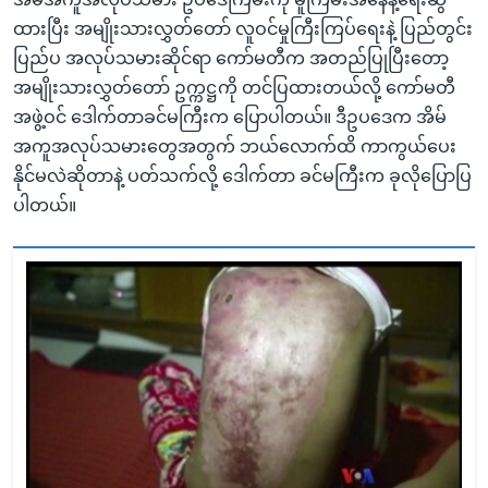
ထားပြီး အမျိုးသားလွှတ်တော် လူဝင်မှုကြီးကြပ်ရေးနဲ့ ပြည်တွင်း
ပြည်ပ အလုပ်သမားဆိုင်ရာ ကော်မတီက အတည်ပြုပြီးတော့
အမျိုးသားလွှတ်တော် ဥက္ကဋ္ဌကို တင်ပြထားတယ်လို့ ကော်မတီ
အဖွဲ့ဝင် ဒေါက်တာခင်မကြီးက ပြောပါတယ်။ ဒီဥပဒေက အိမ်
အကူအလုပ်သမားတွေအတွက် ဘယ်လောက်ထိ ကာကွယ်ပေး
နိုင်မလဲဆိုတာနဲ့ ပတ်သက်လို့ ဒေါက်တာ ခင်မကြီးက ခုလိုပြောပြ
ပါတယ်။