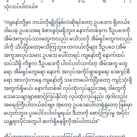
သုံးသပ်ပါတယ်။
“ကျနော်တို့မှာ ဘယ်လိုမျိုးဖြစ်လဲဆိုရင်တော့ ဥပဒေက ရှိတယ်။
ဒါပေမဲ့ ဥပဒေအရ ခံစားခွင့်မရှိဘူး။ နောက်တစ်ခုက ဒီဥပဒေကို
အိမ်အကူလုပ်သားတွေကလည်း မသိသလို အိမ်ရှင်တွေကလည်း
ဒါကို သိပ်ပြီးတော့မသိကြဘူး။ တကယ်လို့များ ဒီဥပဒေ (အိမ်
အကူအလုပ်သမား ဥပဒေ) ပေါ်လာရင် ကျနော်တို့ နောက်ထပ်
ထပ်သိဖို့ ကိစ္စက ဒီဥပဒေကို ပါဝင်ပတ်သက်တဲ့ အိမ်အကူ တွေ
ရော အိမ်ရှင်တွေရော နောက် အလုပ်အကိုင်ရှာဖွေရေး အေဂျင်စီ
ရော အားလုံးကနေ ကျနော်တို့ သဘောပေါက်ပြီးတော့ ကျင့်သုံးဖို့
အတွက်ရှိမယ်၊ နောက်တစ်ခါ လုပ်ထုံးလုပ်နည်းအရ ဒါတွေကို
သေသေချာချာစောင့်ကြပ်နိုင်တဲ့ လုပ်ထုံးလုပ်နည်း အဲ့ဒါလည်း
အရေးကြီးပါတယ်ခင်ဗျ။ အဲ့တော့ ဥပဒေပေါ်လာရုံနဲ့တော့ ဖြစ်မှာ
မဟုတ်ဘူး။ ပူးပေါင်းပါဝင်မှုရယ်၊ ဒီဟာကို စောင့်ကြပ်မှု အပိုင်း
ယန္တရားပိုင်းတွေပါ ဆက်ရှိနေဖို့လိုအပ်ပါတယ်။”
အိမ်အကူအလုပ်သမား ဥပဒေကြမ်းကို မူကြမ်းအနေနဲ့ရေးဆွဲ