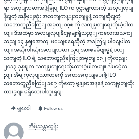
ရာ အလုပျသမားအဖှဲ့ခြုပျ ILO က ပွဌာနျးထားတဲ့ အလုပျလုပျ
နိုငျတဲ့ အနိမ့ျဆုံး အသကျကန့ျသတျမှုနဲ့ သကျဆိုငျတဲ့
သဘောတူညီခကြျ အမှတျ ၁၃၈ ကို လကျမှတျရေးထိုးခဲ့ပါတ
ယျ။ ဒီအထဲမှာ အလုပျလုပျနိုငျစှမျးရှိသည့ျ ကလေးအသကျ
သညျ ၁၄ နှဈအောကျ မငယျစရေဆိုတဲ့ အခကြျ ပါဝငျပါတ
ယျ။ အဆိုးဝါးဆုံးအလုပျသမား လုပျအားစခေိုငျးမှုနဲ့ ပတျ
သကျတဲ့ ILO ရဲ့ သဘောတူညီခကြျအမှတျ ၁၈၂ ကိုလညျး
၂၀၁၃ ခုနှဈက လကျမှတျရေးထိုးထားခဲ့ပါတယျ။ ဒါပမေဲ့လ
ညျး အိမျကူလုပျသားတှကေို အကာအကှယျပေးဖို့ ILO
သဘောတူညီခကြျ ၁၈၉ ကိုတော့ မွနျမာအနနေဲ့ လကျမှတျထိုး
ထားခွငျး မရှိသေးပါဘူးရှငျ။
မျှဝေပါ
Follow us
အိမ့်သန္တာထွန်း