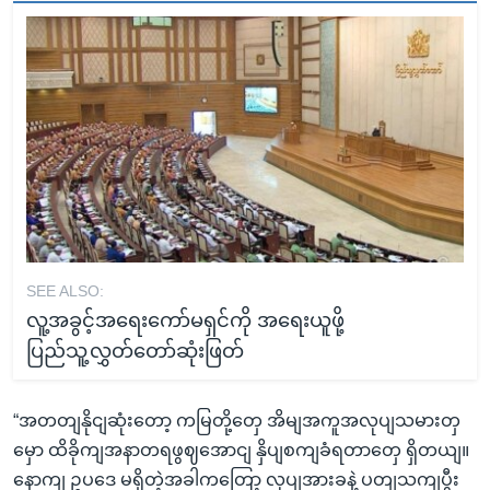
SEE ALSO:
လူ့အခွင့်အရေးကော်မရှင်ကို အရေးယူဖို့
ပြည်သူ့လွှတ်တော်ဆုံးဖြတ်
“အတတျနိုငျဆုံးတော့ ကမြတို့တှေ အိမျအကူအလုပျသမားတှ
မှော ထိခိုကျအနာတရဖွဈအောငျ နှိပျစကျခံရတာတှေ ရှိတယျ။
နောကျ ဥပဒေ မရှိတဲ့အခါကတြော့ လုပျအားခနဲ့ ပတျသကျပွီး