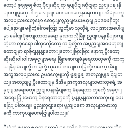
တော့ပဲ ဖွဈဖွဈ စိတျပိုငျးဆိုငျရာ ရုပျပိုငျးဆိုငျရာ ညှငျးပနျးနှိ
ပျစကျမှုတှေ ဒါတှလေညျး ခဏခဏတှေ့နရေတယျ။ အိမျအကူ
အလုပျသမားတှမှော စောင့ျကွည့ျပေးမယ့ျ ဥပဒမေရှိဘူး
ပေါ့နောျ။ မရှိတဲ့ခါကတြော့ သူတို့မှာ သူတိုရဲ့ လုပျအားအပေါျ
မှာ ခေါငျးပုံဖွတျတာတှရေော ခုဏကလိုမြိုး ညှငျးပနျးနှိပျစကျ
တဲ့ဟာ တှရေော ဒါတှကေိုတော့ ကမြတို့က အပွည့ျအဝမဟုတျ
တောငျမှာ ရာခိုငျနှုနျးတောျတောျမြားမြား နောကျပွီးတော့
ဆိုးဆိုးဝါးဝါးအခှင့ျအရေး ခြိုးဖောကျခံနရေတာတှကေို ကာကှ
ယျနိုငျမယျလို့ ကမြတို့ ယူဆပါတယျ။ ကမြတို့ကတော့ အိမျ
အကူအလုပျသမား ဥပဒကွေမျးကို မွနျမွနျ အတညျပွုခငြျတ
ယျ၊ အတညျပွုပွီးတောျမှ ဒီအိမျအကူအလုပျသမားတှရေဲ့ အ
ခှင့ျအရေးတှေ၊ ညှငျးပနျးနှိပျစကျခံနရေတာ တှကေို အခှင့ျ
အရေး ခြိုးဖောကျခံနရေတာတှကေို မွနျမွနျအကာအကှယျ ပေး
ခငြျပါတယျ။ ပွညျတှငျးရော၊ ပွညျပရော အလုပျသမားတှ
ကေို ကာကှယျပေးခငြျပါတယျ။”
ပွီးခဲ့တဲ့ ဇှနျလ ၈ ရကျနေ့ကပဲ မွနျမာနိုငျငံဟာ အပွညျပွညျဆိုငျ