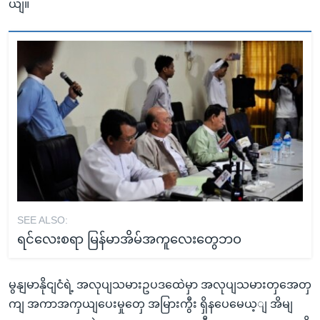
ယျ။
SEE ALSO:
ရင်လေးစရာ မြန်မာအိမ်အကူလေးတွေဘဝ
မွနျမာနိုငျငံရဲ့ အလုပျသမားဥပဒထေဲမှာ အလုပျသမားတှအေတှ
ကျ အကာအကှယျပေးမှုတှေ အမြားကွီး ရှိနပေမေယ့ျ အိမျ