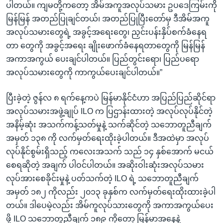
ပါတယ်။ ကျမတို့ကတော့ အိမ်အကူအလုပ်သမား ဥပဒေကြမ်းကို
မြန်မြန် အတည်ပြုချင်တယ်၊ အတည်ပြုပြီးတော်မှ ဒီအိမ်အကူ
အလုပ်သမားတွေရဲ့ အခွင့်အရေးတွေ၊ ညှင်းပန်းနှိပ်စက်ခံနေရ
တာ တွေကို အခွင့်အရေး ချိုးဖောက်ခံနေရတာတွေကို မြန်မြန်
အကာအကွယ် ပေးချင်ပါတယ်။ ပြည်တွင်းရော၊ ပြည်ပရော
အလုပ်သမားတွေကို ကာကွယ်ပေးချင်ပါတယ်။”
ပြီးခဲ့တဲ့ ဇွန်လ ၈ ရက်နေ့ကပဲ မြန်မာနိုင်ငံဟာ အပြည်ပြည်ဆိုင်ရာ
အလုပ်သမားအဖွဲ့ချုပ် ILO က ပြဌာန်းထားတဲ့ အလုပ်လုပ်နိုင်တဲ့
အနိမ့်ဆုံး အသက်ကန့်သတ်မှုနဲ့ သက်ဆိုင်တဲ့ သဘောတူညီချက်
အမှတ် ၁၃၈ ကို လက်မှတ်ရေးထိုးခဲ့ပါတယ်။ ဒီအထဲမှာ အလုပ်
လုပ်နိုင်စွမ်းရှိသည့် ကလေးအသက် သည် ၁၄ နှစ်အောက် မငယ်
စေရဆိုတဲ့ အချက် ပါဝင်ပါတယ်။ အဆိုးဝါးဆုံးအလုပ်သမား
လုပ်အားစေခိုင်းမှုနဲ့ ပတ်သက်တဲ့ ILO ရဲ့ သဘောတူညီချက်
အမှတ် ၁၈၂ ကိုလည်း ၂၀၁၃ ခုနှစ်က လက်မှတ်ရေးထိုးထားခဲ့ပါ
တယ်။ ဒါပေမဲ့လည်း အိမ်ကူလုပ်သားတွေကို အကာအကွယ်ပေး
ဖို့ ILO သဘောတူညီချက် ၁၈၉ ကိုတော့ မြန်မာအနေနဲ့