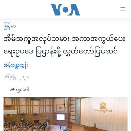
သုံး
ရ
လွယ်ကူ
မြန်မာ
မူလစာမျက်နှာ
စေ
အိမ်အကူအလုပ်သမား အကာအကွယ်ပေး
မြန်မာ
သည့်
ရေးဥပဒေ ပြဌာန်းဖို့ လွှတ်တော်ပြင်ဆင်
ကမ္ဘာ့သတင်းများ
Link
ဗွီဒီယို
နိုင်ငံတကာ
အိမ့်သန္တာထွန်း
များ
သတင်းလွတ်လပ်ခွင့်
အမေရိကန်
၁၆ ဇြန္၊ ၂၀၂၀
ပင်မ
ရပ်ဝန်းတခု လမ်းတခု အလွန်
တရုတ်
အကြောင်းအရာ
မျှဝေပါ
သို့
အင်္ဂလိပ်စာလေ့လာမယ်
အစ္စရေး-ပါလက်စတိုင်း
ကျော်
အပတ်စဉ်ကဏ္ဍများ
အမေရိကန်သုံးအီဒီယံ
ကြည့်
ရေဒီယိုနှင့်ရုပ်သံ အချက်အလက်များ
မကြေးမုံရဲ့ အင်္ဂလိပ်စာ
ရေဒီယို
ရန်
ပင်မ
ရေဒီယို/တီဗွီအစီအစဉ်
ရုပ်ရှင်ထဲက အင်္ဂလိပ်စာ
တီဗွီ