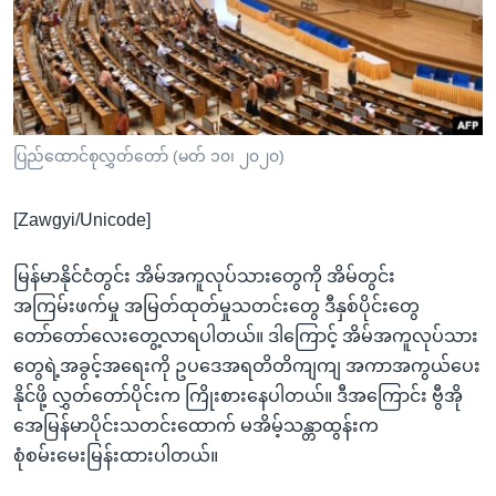
အ
သုတပဒေသာ အင်္ဂလိပ်စာ
ညွန်း
Learning English
စာမျက်နှာ
သို့
ဗွီအိုအေ လူမှုကွန်ယက်များ
ကျော်
ကြည့်
ပြည်ထောင်စုလွှတ်တော် (မတ် ၁၀၊ ၂၀၂၀)
ရန်
ဘာသာစကားများ
ရှာဖွေ
[Zawgyi/Unicode]
ရန်
နေရာ
မြန်မာနိုင်ငံတွင်း အိမ်အကူလုပ်သားတွေကို အိမ်တွင်း
သို့
အကြမ်းဖက်မှု အမြတ်ထုတ်မှုသတင်းတွေ ဒီနှစ်ပိုင်းတွေ
ကျော်
တော်တော်လေးတွေ့လာရပါတယ်။ ဒါကြောင့် အိမ်အကူလုပ်သား
ရန်
တွေရဲ့အခွင့်အရေးကို ဥပဒေအရတိတိကျကျ အကာအကွယ်ပေး
နိုင်ဖို့ လွှတ်တော်ပိုင်းက ကြိုးစားနေပါတယ်။ ဒီအကြောင်း ဗွီအို
အေမြန်မာပိုင်းသတင်းထောက် မအိမ့်သန္တာထွန်းက
စုံစမ်းမေးမြန်းထားပါတယ်။