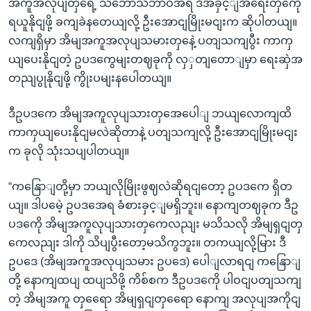
အကူအလုပျတှရေဲ့ သဘောသဘာဝအရ ဒီအခှင့ျအရေးတှကေို
ရယူနိုငျဖို့ ခကျခဲနတေယျလို့ ဦးအောငျမြိုးမငျးက ဆိုပါတယျ။
လကျရှိမှာ အိမျအကူအလုပျသမားတှနေဲ့ ပတျသကျပွီး ကာကှ
ယျပေးနိုငျတဲ့ ဥပဒကွေမျးတဈခုကို လှှတျတောျမှာ ရေးဆှဲအ
တညျပွုနိုငျဖို့ ကွိုးပမျးနပေါတယျ။
ဒီဥပဒကေ အိမျအကူလုပျသားတှအေပေါျ ဘယျလောကျထိ
ကာကှယျပေးနိုငျမလဲဆိုတာနဲ့ ပတျသကျလို့ ဦးအောငျမြိုးမငျး
က ခုလို သုံးသပျပါတယျ။
“ကနြောျတို့မှာ ဘယျလိုမြိုးဖွဈလဲဆိုရငျတော့ ဥပဒကေ ရှိတ
ယျ။ ဒါပမေဲ့ ဥပဒအေရ ခံစားခှင့ျမရှိဘူး။ နောကျတဈခုက ဒီဥ
ပဒကေို အိမျအကူလုပျသားတှကေလညျး မသိသလို အိမျရှငျတှ
ကေလညျး ဒါကို သိပျပွီးတော့မသိကွဘူး။ တကယျလို့မြား ဒီ
ဥပဒေ (အိမျအကူအလုပျသမား ဥပဒေ) ပေါျလာရငျ ကနြောျ
တို့ နောကျထပျ ထပျသိဖို့ ကိစ်စက ဒီဥပဒကေို ပါဝငျပတျသကျ
တဲ့ အိမျအကူ တှရေော အိမျရှငျတှရေော နောကျ အလုပျအကိုငျ