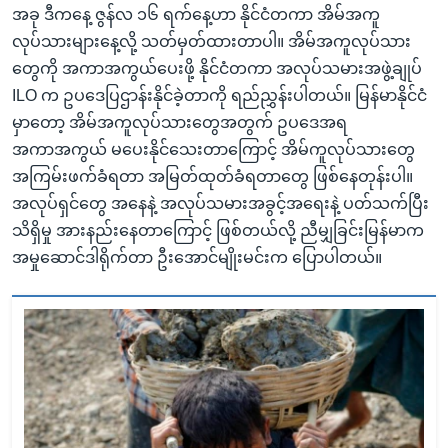
အခု ဒီကနေ့ ဇွန်လ ၁၆ ရက်နေ့ဟာ နိုင်ငံတကာ အိမ်အကူ
လုပ်သားများနေ့လို့ သတ်မှတ်ထားတာပါ။ အိမ်အကူလုပ်သား
တွေကို အကာအကွယ်ပေးဖို့ နိုင်ငံတကာ အလုပ်သမားအဖွဲ့ချုပ်
ILO က ဥပဒေပြဌာန်းနိုင်ခဲ့တာကို ရည်ညွှန်းပါတယ်။ မြန်မာနိုင်ငံ
မှာတော့ အိမ်အကူလုပ်သားတွေအတွက် ဥပဒေအရ
အကာအကွယ် မပေးနိုင်သေးတာကြောင့် အိမ်ကူလုပ်သားတွေ
အကြမ်းဖက်ခံရတာ အမြတ်ထုတ်ခံရတာတွေ ဖြစ်နေတုန်းပါ။
အလုပ်ရှင်တွေ အနေနဲ့ အလုပ်သမားအခွင့်အရေးနဲ့ ပတ်သက်ပြီး
သိရှိမှု အားနည်းနေတာကြောင့် ဖြစ်တယ်လို့ ညီမျှခြင်းမြန်မာက
အမှုဆောင်ဒါရိုက်တာ ဦးအောင်မျိုးမင်းက ပြောပါတယ်။