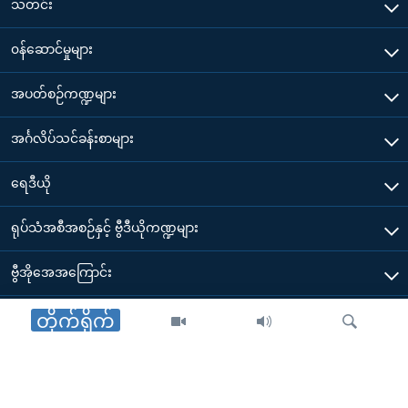
သတင်း
၀န်ဆောင်မှုများ
အပတ်စဉ်ကဏ္ဍများ
အင်္ဂလိပ်သင်ခန်းစာများ
ရေဒီယို
ရုပ်သံအစီအစဉ်နှင့် ဗွီဒီယိုကဏ္ဍများ
ဗွီအိုအေအကြောင်း
ဗွီအိုအေ မိုဘိုင်းလ်အက်ပ်များ ဒေါင်းလုတ်ယူရန်
တိုက်ရိုက်
Other Links