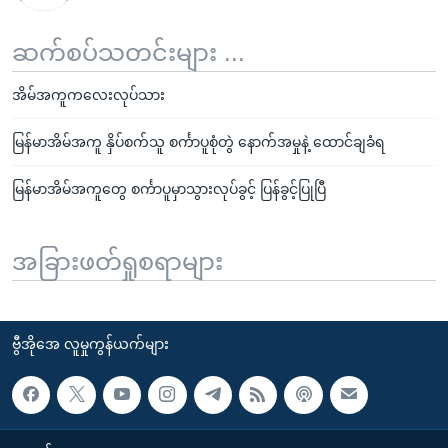
ဆက်စပ်သတင်းများ ...
အိမ်အကူကလေးလုပ်သား
မြန်မာအိမ်အကူ နှိပ်စက်သူ စင်္ကာပူစုံတွဲ နောက်အမှုနဲ့ ထောင်ချခံရ
မြန်မာအိမ်အကူတွေ စင်္ကာပူမှာသွားလုပ်ခွင့် ပြန်ခွင့်ပြုပြီ
အခြားဖတ်ရှုစရာများ
ဗွီအိုအေ လူမှုကွန်ယက်များ