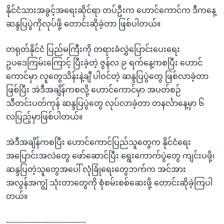
နိုင်ငံသားအခွင့်အရေးဆိုင်ရာ တပ်ဦးက ဟောင်ကောင်က ဒီကနေ့
ဆန္ဒပြပွဲကိုလုပ်ဖို့ တောင်းဆိုခဲ့တာ ဖြစ်ပါတယ်။
တရုတ်နိုင်ငံ ပြည်မကြီးကို တရားခံလွှဲပြောင်းပေးရေး
ဥပဒေကြမ်းကြောင့် ပြီးခဲ့တဲ့ ဇွန်လ ၉ ရက်နေ့ကစပြီး ဟောင်
ကောင်မှာ လူတွေသိန်းနဲ့ချီ ပါဝင်တဲ့ ဆန္ဒပြပွဲတွေ ဖြစ်လာခဲ့တာ
ဖြစ်ပြီး အဲဒီအချိန်ကစလို့ ဟောင်ကောင်မှာ အပတ်စဉ်
သီတင်းပတ်ကုန် ဆန္ဒပြပွဲတွေ လုပ်လာခဲ့တာ တနင်္လာနေ့မှာ ၆
လပြည့်မှာဖြစ်ပါတယ်။
အဲဒီအချိန်ကစပြီး ဟောင်ကောင်ပြည်သူတွေက နိုင်ငံရေး
အပြောင်းအလဲတွေ ဖော်ဆောင်ပြီး ရွေးကောက်ပွဲတွေ ကျင်းပဖို့၊
ဆန္ဒပြတဲ့သူတွေအပေါ် လုံခြုံရေးတွေဘက်က အင်အား
အလွန်အကျွံ သုံးတာတွေကို စုံစမ်းစစ်ဆေးဖို့ တောင်းဆိုခဲ့ကြပါ
တယ်။
--------------------------------