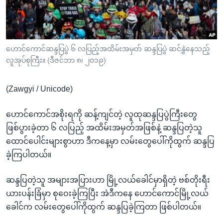
အ
သုတပဒေသာ အင်္ဂလိပ်စာ
ညွန်း
Learning English
စာမျက်နှာ
သို့
ဗွီအိုအေ လူမှုကွန်ယက်များ
ဟောင်ကောင်ဆန္ဒပြပွဲ ၆ လပြည့်အထိမ်းအမှတ် ဆန္ဒပြပွဲ ဆင်နွှဲနေသည့်
ကျော်
လူအုပ်စုကြီး။ (ဒီဇင်ဘာ ၈၊ ၂၀၁၉)
ကြည့်
ရန်
(Zawgyi / Unicode)
ဘာသာစကားများ
ရှာဖွေ
ရန်
ဟောင်ကောင်အစိုးရကို ဆန့်ကျင်တဲ့ လူထုဆန္ဒပြပွဲကြီးတွေ
နေရာ
ဖြစ်ပွားခဲ့တာ ၆ လပြည့် အထိမ်းအမှတ်အဖြစ်နဲ့ ဆန္ဒပြတဲ့သူ
သို့
ထောင်ပေါင်းများစွာဟာ ဒီကနေ့မှာ လမ်းတွေပေါ်ကိုထွက် ဆန္ဒပြ
ကျော်
ခဲ့ကြပါတယ်။
ရန်
ဆန္ဒပြတဲ့သူ အများအပြားဟာ မြို့လယ်ခေါင်မှာရှိတဲ့ ဗစ်တိုးရီး
ယားပန်းခြံမှာ စုဝေးခဲ့ကြပြီး အဲဒီကနေ ဟောင်ကောင်မြို့လယ်
ခေါင်က လမ်းတွေပေါ်ကိုထွက် ဆန္ဒပြခဲ့ကြတာ ဖြစ်ပါတယ်။