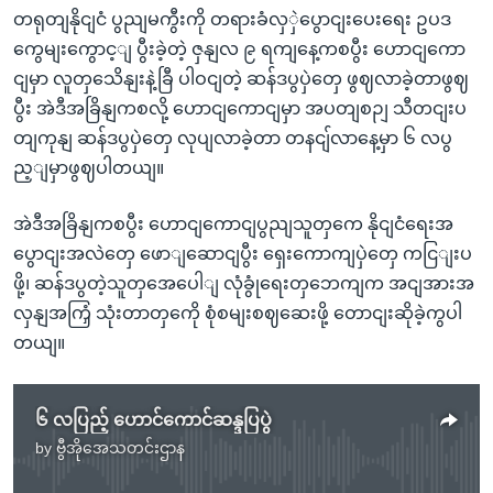
တရုတျနိုငျငံ ပွညျမကွီးကို တရားခံလှှဲပွောငျးပေးရေး ဥပဒ
ကွေမျးကွောင့ျ ပွီးခဲ့တဲ့ ဇှနျလ ၉ ရကျနေ့ကစပွီး ဟောငျကော
ငျမှာ လူတှသေိနျးနဲ့ခြီ ပါဝငျတဲ့ ဆန်ဒပွပှဲတှေ ဖွဈလာခဲ့တာဖွဈ
ပွီး အဲဒီအခြိနျကစလို့ ဟောငျကောငျမှာ အပတျစဉျ သီတငျးပ
တျကုနျ ဆန်ဒပွပှဲတှေ လုပျလာခဲ့တာ တနငျ်လာနေ့မှာ ၆ လပွ
ည့ျမှာဖွဈပါတယျ။
အဲဒီအခြိနျကစပွီး ဟောငျကောငျပွညျသူတှကေ နိုငျငံရေးအ
ပွောငျးအလဲတှေ ဖောျဆောငျပွီး ရှေးကောကျပှဲတှေ ကငြျးပ
ဖို့၊ ဆန်ဒပွတဲ့သူတှအေပေါျ လုံခွုံရေးတှဘေကျက အငျအားအ
လှနျအကြှံ သုံးတာတှကေို စုံစမျးစဈဆေးဖို့ တောငျးဆိုခဲ့ကွပါ
တယျ။
၆ လပြည့် ဟောင်ကောင်ဆန္ဒပြပွဲ
by
ဗွီအိုအေသတင်းဌာန
No media source currently available