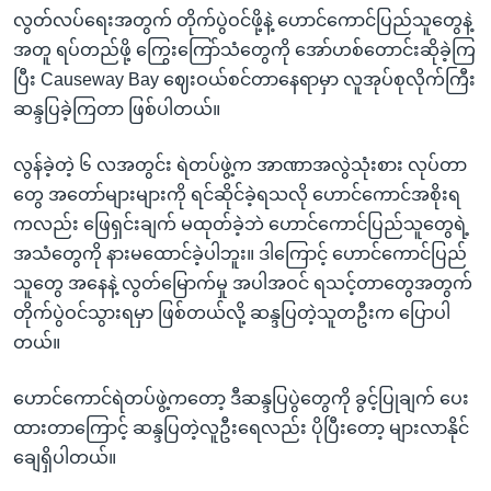
လွတ်လပ်ရေးအတွက် တိုက်ပွဲဝင်ဖို့နဲ့ ဟောင်ကောင်ပြည်သူတွေနဲ့
အတူ ရပ်တည်ဖို့ ကြွေးကြော်သံတွေကို အော်ဟစ်တောင်းဆိုခဲ့ကြ
ပြီး Causeway Bay ဈေးဝယ်စင်တာနေရာမှာ လူအုပ်စုလိုက်ကြီး
ဆန္ဒပြခဲ့ကြတာ ဖြစ်ပါတယ်။
လွန်ခဲ့တဲ့ ၆ လအတွင်း ရဲတပ်ဖွဲ့က အာဏာအလွဲသုံးစား လုပ်တာ
တွေ အတော်များများကို ရင်ဆိုင်ခဲ့ရသလို ဟောင်ကောင်အစိုးရ
ကလည်း ဖြေရှင်းချက် မထုတ်ခဲ့ဘဲ ဟောင်ကောင်ပြည်သူတွေရဲ့
အသံတွေကို နားမထောင်ခဲ့ပါဘူး။ ဒါကြောင့် ဟောင်ကောင်ပြည်
သူတွေ အနေနဲ့ လွတ်မြောက်မှု အပါအဝင် ရသင့်တာတွေအတွက်
တိုက်ပွဲဝင်သွားရမှာ ဖြစ်တယ်လို့ ဆန္ဒပြတဲ့သူတဦးက ပြောပါ
တယ်။
ဟောင်ကောင်ရဲတပ်ဖွဲ့ကတော့ ဒီဆန္ဒပြပွဲတွေကို ခွင့်ပြုချက် ပေး
ထားတာကြောင့် ဆန္ဒပြတဲ့လူဦးရေလည်း ပိုပြီးတော့ များလာနိုင်
ချေရှိပါတယ်။