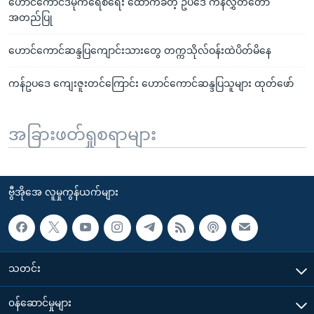
ဟောင်ကောင်ဒီမိုကရေစီရေး ထောက်ခံတဲ့ ဥပဒေ ကန်လွှတ်တော်
အတည်ပြု
ဟောင်ကောင်ဆန္ဒပြကျောင်းသားတွေ တက္ကသိုလ်ဝန်းထဲပိတ်မိနေ
ကန်ဥပဒေ ကျေးဇူးတင်ကြောင်း ဟောင်ကောင်ဆန္ဒပြသူများ ထုတ်ဖော်
အခြားဖတ်ရှုစရာများ
ဗွီအိုအေ လူမှုကွန်ယက်များ
သတင်း
၀န်ဆောင်မှုများ