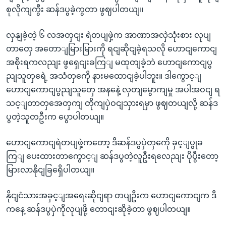
စုလိုကျကွီး ဆန်ဒပွခဲ့ကွတာ ဖွဈပါတယျ။
လှနျခဲ့တဲ့ ၆ လအတှငျး ရဲတပျဖှဲ့က အာဏာအလှဲသုံးစား လုပျ
တာတှေ အတောျမြားမြားကို ရငျဆိုငျခဲ့ရသလို ဟောငျကောငျ
အစိုးရကလညျး ဖွရှေငျးခကြျ မထုတျခဲ့ဘဲ ဟောငျကောငျပွ
ညျသူတှရေဲ့ အသံတှကေို နားမထောငျခဲ့ပါဘူး။ ဒါကွောင့ျ
ဟောငျကောငျပွညျသူတှေ အနနေဲ့ လှတျမွောကျမှု အပါအဝငျ ရ
သင့ျတာတှအေတှကျ တိုကျပှဲဝငျသှားရမှာ ဖွဈတယျလို့ ဆန်ဒ
ပွတဲ့သူတဦးက ပွောပါတယျ။
ဟောငျကောငျရဲတပျဖှဲ့ကတော့ ဒီဆန်ဒပွပှဲတှကေို ခှင့ျပွုခ
ကြျ ပေးထားတာကွောင့ျ ဆန်ဒပွတဲ့လူဦးရလေညျး ပိုပွီးတော့
မြားလာနိုငျခြရှေိပါတယျ။
နိုငျငံသားအခှင့ျအရေးဆိုငျရာ တပျဦးက ဟောငျကောငျက ဒီ
ကနေ့ ဆန်ဒပွပှဲကိုလုပျဖို့ တောငျးဆိုခဲ့တာ ဖွဈပါတယျ။