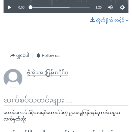
0:00
1:25
တိုက်ရိုက် လင့်ခ်
မျှဝေပါ
Follow us
ဗွီအိုအေ (မြန်မာပိုင်း)
ဆက်စပ်သတင်းများ ...
ဟောင်ကောင် ဒီမိုကရေစီထောက်ခံတဲ့ ဥပဒေမူကြမ်းနှစ်ခု ကန်သမ္မတ
လက်မှတ်ထိုး