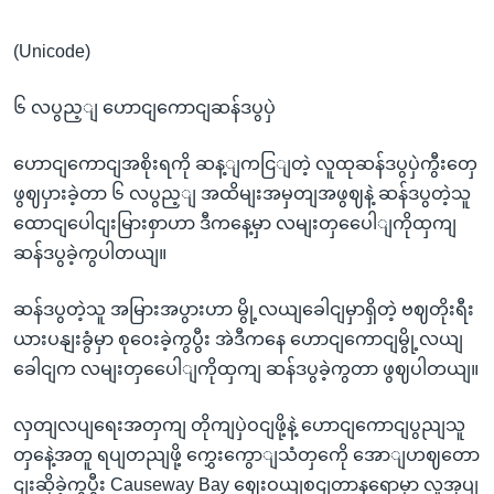
(Unicode)
၆ လပွည့ျ ဟောငျကောငျဆန်ဒပွပှဲ
ဟောငျကောငျအစိုးရကို ဆန့ျကငြျတဲ့ လူထုဆန်ဒပွပှဲကွီးတှေ
ဖွဈပှားခဲ့တာ ၆ လပွည့ျ အထိမျးအမှတျအဖွဈနဲ့ ဆန်ဒပွတဲ့သူ
ထောငျပေါငျးမြားစှာဟာ ဒီကနေ့မှာ လမျးတှပေေါျကိုထှကျ
ဆန်ဒပွခဲ့ကွပါတယျ။
ဆန်ဒပွတဲ့သူ အမြားအပွားဟာ မွို့လယျခေါငျမှာရှိတဲ့ ဗဈတိုးရီး
ယားပနျးခွံမှာ စုဝေးခဲ့ကွပွီး အဲဒီကနေ ဟောငျကောငျမွို့လယျ
ခေါငျက လမျးတှပေေါျကိုထှကျ ဆန်ဒပွခဲ့ကွတာ ဖွဈပါတယျ။
လှတျလပျရေးအတှကျ တိုကျပှဲဝငျဖို့နဲ့ ဟောငျကောငျပွညျသူ
တှနေဲ့အတူ ရပျတညျဖို့ ကွှေးကွောျသံတှကေို အောျဟဈတော
ငျးဆိုခဲ့ကွပွီး Causeway Bay ဈေးဝယျစငျတာနရောမှာ လူအုပျ