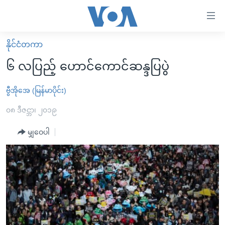
သုံး
ရ
လွယ်ကူ
နိုင်ငံတကာ
မူလစာမျက်နှာ
စေ
၆ လပြည့် ဟောင်ကောင်ဆန္ဒပြပွဲ
မြန်မာ
သည့်
ကမ္ဘာ့သတင်းများ
ဗွီအိုအေ (မြန်မာပိုင်း)
Link
ဗွီဒီယို
နိုင်ငံတကာ
၀၈ ဒီဇင္ဘာ၊ ၂၀၁၉
များ
သတင်းလွတ်လပ်ခွင့်
အမေရိကန်
မျှဝေပါ
ပင်မ
ရပ်ဝန်းတခု လမ်းတခု အလွန်
တရုတ်
အကြောင်းအရာ
သို့
အင်္ဂလိပ်စာလေ့လာမယ်
အစ္စရေး-ပါလက်စတိုင်း
ကျော်
အပတ်စဉ်ကဏ္ဍများ
အမေရိကန်သုံးအီဒီယံ
ကြည့်
ရေဒီယိုနှင့်ရုပ်သံ အချက်အလက်များ
မကြေးမုံရဲ့ အင်္ဂလိပ်စာ
ရေဒီယို
ရန်
ပင်မ
ရေဒီယို/တီဗွီအစီအစဉ်
ရုပ်ရှင်ထဲက အင်္ဂလိပ်စာ
တီဗွီ