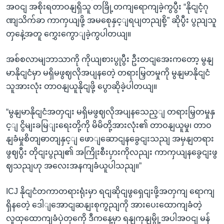
အဝငျ အစိုးရတာဝနျရှိသူ တခြို့တကျရောကျခဲ့ကွပွီး “နိုငျငံ့ဂု
ဏျသိက်ခာ ကာကှယျဖို့ အမစေုနှင့ျရပျတညျစို့” ဆိုပွီး ပွညျသူ
တှနေဲ့အတူ ကွှေးကွောျခဲ့ကွပါတယျ။
အစ်စလာမျဘာသာကို ကိုယျစားပွုပွီး ဦးတငျအေးကတော့ မွနျ
မာနိုငျငံမှာ မရှိမဖွဈလိုအပျနတေဲ့ တရားမြှတမှုကို မွနျမာနိုငျငံ
သူအားလုံး တာဝနျယူနိုငျဖို့ ပွောဆိုခဲ့ပါတယျ။
“မွနျမာနိုငျငံအတှငျး မရှိမဖွဈလိုအပျနသေည့ျ တရားမြှတမှုနှ
င့ျ ငွိမျးခမြျးရေးတို့ကို မိမိတို့အားလုံး၏ တာဝနျယူမှု၊ တာဝ
နျခံမှုစိတျဓာတျနှင့ျ ဖောျဆောငျနခွေငျးသညျ အမှနျတရား
ဖွဈပွီး တိုငျးပွညျ၏ အကြိုးစီးပှားကိုလညျး ကာကှယျနခွေငျးဖွ
ဈသညျဟု အလေးအနကျခံယူပါသညျ။”
ICJ နိုငျငံတကာတရားရုံးမှာ ရငျဆိုငျဖွရှေငျးဖို့အတှကျ ရောကျ
ရှိနတေဲ့ ဒေါျအောငျဆနျးစုကွညျကို အားပေးထောကျခံတဲ့
လူထုထောကျခံပှဲတှကေို ဒီကနေ့မှာ ရနျကုနျမွို့အပါအဝငျ မန်