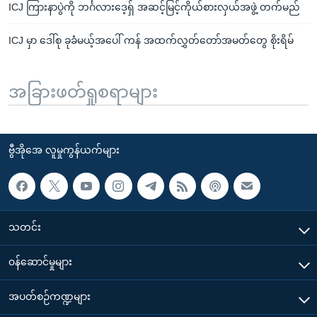
ICJ ကြားနာပွဲကို ဘင်္ဂလားဒေ့ရှ် အဆင့်မြင့်ကိုယ်စားလှယ်အဖွဲ့ တက်မည်
ICJ မှာ ဒေါ်စု ခုခံမယ့်အပေါ် ကန် အထက်လွှတ်တော်အမတ်တွေ စိုးရိမ်
အခြားဖတ်ရှုစရာများ
ဗွီအိုအေ လူမှုကွန်ယက်များ
သတင်း
၀န်ဆောင်မှုများ
အပတ်စဉ်ကဏ္ဍများ