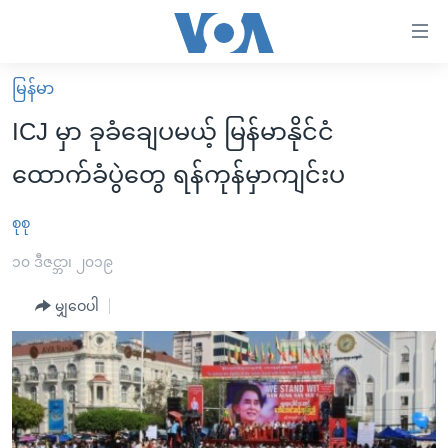
သုံး
ရ
လွယ်ကူ
မြန်မာ
မူလစာမျက်နှာ
စေ
ICJ မှာ ခုခံချေပမယ့် မြန်မာနိုင်ငံ
မြန်မာ
သည့်
ထောက်ခံပွဲတွေ ရန်ကုန်မှာကျင်းပ
ကမ္ဘာ့သတင်းများ
Link
ဗွီဒီယို
နိုင်ငံတကာ
စုစု
များ
သတင်းလွတ်လပ်ခွင့်
အမေရိကန်
၁၀ ဒီဇင္ဘာ၊ ၂၀၁၉
ပင်မ
ရပ်ဝန်းတခု လမ်းတခု အလွန်
တရုတ်
အကြောင်းအရာ
မျှဝေပါ
သို့
အင်္ဂလိပ်စာလေ့လာမယ်
အစ္စရေး-ပါလက်စတိုင်း
ကျော်
အပတ်စဉ်ကဏ္ဍများ
အမေရိကန်သုံးအီဒီယံ
ကြည့်
ရေဒီယိုနှင့်ရုပ်သံ အချက်အလက်များ
မကြေးမုံရဲ့ အင်္ဂလိပ်စာ
ရေဒီယို
ရန်
ပင်မ
ရေဒီယို/တီဗွီအစီအစဉ်
ရုပ်ရှင်ထဲက အင်္ဂလိပ်စာ
တီဗွီ