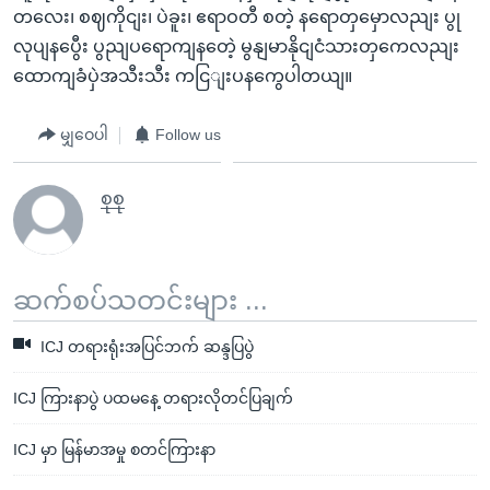
တလေး၊ စဈကိုငျး၊ ပဲခူး၊ ဧရာဝတီ စတဲ့ နရောတှမှောလညျး ပွု
လုပျနပွေီး ပွညျပရောကျနတေဲ့ မွနျမာနိုငျငံသားတှကေလညျး
ထောကျခံပှဲအသီးသီး ကငြျးပနကွေပါတယျ။
မျှဝေပါ
Follow us
စုစု
ဆက်စပ်သတင်းများ ...
ICJ တရားရုံးအပြင်ဘက် ဆန္ဒပြပွဲ
ICJ ကြားနာပွဲ ပထမနေ့ တရားလိုတင်ပြချက်
ICJ မှာ မြန်မာအမှု စတင်ကြားနာ