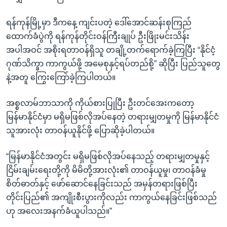
ရန်ကုန်မြို့မှာ ဒီကနေ့ ကျင်းပတဲ့ ဒေါ်အောင်ဆန်းစုကြည်
ထောက်ခံပွဲကို ရန်ကုန်တိုင်းဝန်ကြီးချုပ် ဦးဖြိုးမင်းသိန်း
အပါအဝင် အစိုးရတာဝန်ရှိသူ တချို့တက်ရောက်ခဲ့ကြပြီး “နိုင်ငံ့
ဂုဏ်သိက္ခာ ကာကွယ်ဖို့ အမေစုနှင့်ရပ်တည်စို့” ဆိုပြီး ပြည်သူတွေ
နဲ့အတူ ကြွေးကြော်ခဲ့ကြပါတယ်။
အစ္စလာမ်ဘာသာကို ကိုယ်စားပြုပြီး ဦးတင်အေးကတော့
မြန်မာနိုင်ငံမှာ မရှိမဖြစ်လိုအပ်နေတဲ့ တရားမျှတမှုကို မြန်မာနိုင်ငံ
သူအားလုံး တာဝန်ယူနိုင်ဖို့ ပြောဆိုခဲ့ပါတယ်။
“မြန်မာနိုင်ငံအတွင်း မရှိမဖြစ်လိုအပ်နေသည့် တရားမျှတမှုနှင့်
ငြိမ်းချမ်းရေးတို့ကို မိမိတို့အားလုံး၏ တာဝန်ယူမှု၊ တာဝန်ခံမှု
စိတ်ဓာတ်နှင့် ဖော်ဆောင်နေခြင်းသည် အမှန်တရားဖြစ်ပြီး
တိုင်းပြည်၏ အကျိုးစီးပွားကိုလည်း ကာကွယ်နေခြင်းဖြစ်သည်
ဟု အလေးအနက်ခံယူပါသည်။”