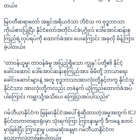
တယ်။
မြဝတီဆရာတော် အရှင်အရိယဝံသာ ဘိဝံသ က ဗုဒ္ဓဘာသာ
ကိုယ်စားပြုပြီး နိုင်ငံတော်အတိုင်ပင်ခံပုဂ္ဂိုလ် ဒေါ်အောင်ဆန်းစု
ကြည်ရဲ့လုပ်ရပ်ကို ထောက်ခံအား ပေးကြောင်း အခုလို မိန့်ကြား
ခဲ့ပါတယ်။
“တာဝန်ယူမှု၊ တာဝန်ခံမှု အပြည့်ရှိသော ကျွနု်ပ်တို့၏ နိုင်ငံ့
ခေါင်းဆောင် ဒေါ်အောင်ဆန်းစုကြည်အား မိမိတို့ ဘာသာရေး
ခေါင်းဆောင်များနဲ့ အတူ ဗုဒ္ဓဘာသာအားလုံးတို့နှင့်တကွ နိုင်ငံသူ
နိုင်ငံသား အားလုံးတို့ကလည်း တခဲနက် ယုံကြည်ထောက်ခံအပ်
ပါကြောင်း ကမ္ဘာသို့အသိပေး ကြေငြာအပ်ပါသည်။”
ဂမ်ဘီယာနိုင်ငံက မြန်မာနိုင်ငံအပေါ် စွဲဆိုထားတဲ့အမှုအတွက် ICJ
နိုင်ငံတကာတရားရုံးမှာ သုံးရက်ကြာ ကြားနာမှုကို ဒီကနေ့ စတင်
မှာဖြစ်ပြီး ကြားနာမှု ပထမဆုံးနေ့မှာ ဂမ်ဘီယာနိုင်ငံက
လျှောက်လဲတာဖြစ်ပါတယ်။