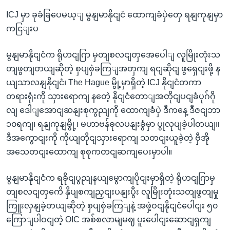
ICJ မှာ ခုခံခြပေမယ့ျ မွနျမာနိုငျငံ ထောကျခံပှဲတှေ ရနျကုနျမှာ
ကငြျးပ
မွနျမာနိုငျငံက ရိုဟငျဂြာ မှတျစလငျတှအေပေါျ လူမြိုးတုံးသ
တျဖွတျတယျဆိုတဲ့ စှပျစှဲခကြျအတှကျ ရငျဆိုငျ ဖွရှေငျးဖို့ န
ယျသာလနျနိုငျငံ၊ The Hague မွို့မှာရှိတဲ့ ICJ နိုငျငံတကာ
တရားရုံးကို သှားရောကျ နတေဲ့ နိုငျငံတောျအတိုငျပငျခံပုဂ်ဂို
လျ ဒေါျအောငျဆနျးစုကွညျကို ထောကျခံပှဲ ဒီကနေ့ ဒီဇငျဘာ
၁၀ရကျ၊ ရနျကုနျမွို့၊ မဟာဗန်ဓုလပနျးခွံမှာ ပွုလုပျခဲ့ပါတယျ။
ဒီအကွောငျးကို ကိုယျတိုငျသှားရောကျ သတငျးယူခဲ့တဲ့ ဗှီအို
အသေတငျးထောကျ စုစုကတငျဆကျပေးမှာပါ။
မွနျမာနိုငျငံက ရခိုငျပွညျနယျမွောကျပိုငျးမှာရှိတဲ့ ရိုဟငျဂြာမှ
တျစလငျတှကေိ နှိပျစကျညှငျးပနျးပွီး လူမြိုးတုံးသတျဖွတျမှု
ကြူးလှနျခဲ့တယျဆိုတဲ့ စှပျစှဲခကြျနဲ့ အဖှဲ့ဝငျနိုငျငံပေါငျး ၅၀
ကြောျပါဝငျတဲ့ OIC အစ်စလာမျမဈ ပူးပေါငျးဆောငျရှကျ