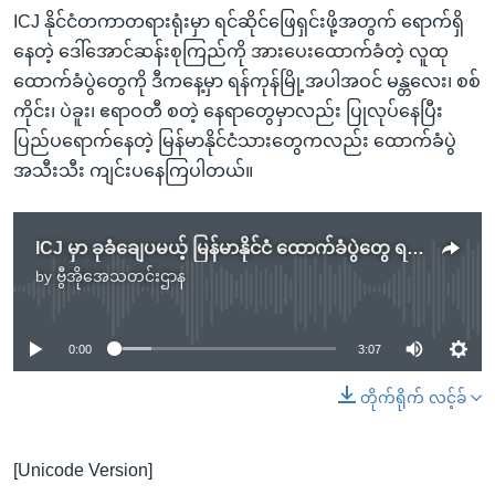
ICJ နိုင်ငံတကာတရားရုံးမှာ ရင်ဆိုင်ဖြေရှင်းဖို့အတွက် ရောက်ရှိ
နေတဲ့ ဒေါ်အောင်ဆန်းစုကြည်ကို အားပေးထောက်ခံတဲ့ လူထု
ထောက်ခံပွဲတွေကို ဒီကနေ့မှာ ရန်ကုန်မြို့အပါအဝင် မန္တလေး၊ စစ်
ကိုင်း၊ ပဲခူး၊ ဧရာဝတီ စတဲ့ နေရာတွေမှာလည်း ပြုလုပ်နေပြီး
ပြည်ပရောက်နေတဲ့ မြန်မာနိုင်ငံသားတွေကလည်း ထောက်ခံပွဲ
အသီးသီး ကျင်းပနေကြပါတယ်။
ICJ မှာ ခုခံချေပမယ့် မြန်မာနိုင်ငံ ထောက်ခံပွဲတွေ ရန်ကုန်မှာကျင်းပ
by
ဗွီအိုအေသတင်းဌာန
No media source currently available
0:00
3:07
တိုက်ရိုက် လင့်ခ်
[Unicode Version]