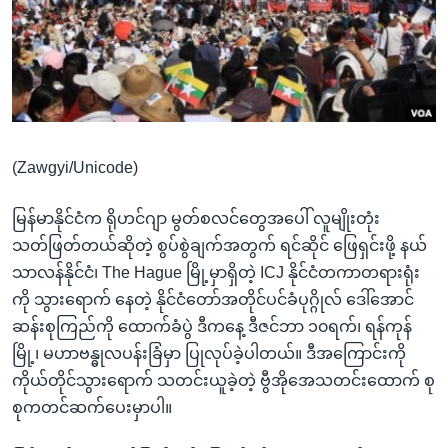
အ
သုတပဒေသာ အင်္ဂလိပ်စာ
ညွန်း
Learning English
စာမျက်နှာ
သို့
ဗွီအိုအေ လူမှုကွန်ယက်များ
ကျော်
ကြည့်
(Zawgyi/Unicode)
ရန်
ဘာသာစကားများ
ရှာဖွေ
မြန်မာနိုင်ငံက ရိုဟင်ဂျာ မွတ်စလင်တွေအပေါ် လူမျိုးတုံး
ရန်
သတ်ဖြတ်တယ်ဆိုတဲ့ စွပ်စွဲချက်အတွက် ရင်ဆိုင် ဖြေရှင်းဖို့ နယ်
နေရာ
သာလန်နိုင်ငံ၊ The Hague မြို့မှာရှိတဲ့ ICJ နိုင်ငံတကာတရားရုံး
သို့
ကို သွားရောက် နေတဲ့ နိုင်ငံတော်အတိုင်ပင်ခံပုဂ္ဂိုလ် ဒေါ်အောင်
ကျော်
ဆန်းစုကြည်ကို ထောက်ခံပွဲ ဒီကနေ့ ဒီဇင်ဘာ ၁၀ရက်၊ ရန်ကုန်
ရန်
မြို့၊ မဟာဗန္ဓုလပန်းခြံမှာ ပြုလုပ်ခဲ့ပါတယ်။ ဒီအကြောင်းကို
ကိုယ်တိုင်သွားရောက် သတင်းယူခဲ့တဲ့ ဗွီအိုအေသတင်းထောက် စု
စုကတင်ဆက်ပေးမှာပါ။