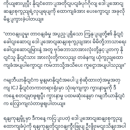
ကိုယျစားပွုပွီး နိုငျငံတောျအတိုငျပငျခံပုဂ်ဂိုလျ ဒေါျအောငျ
ဆနျးစုကွညျရဲ့လုပျရပျကို ထောကျခံအား ပေးကွောငျး အခုလို
မိန့ျကွားခဲ့ပါတယျ။
“တာဝနျယူမှု၊ တာဝနျခံမှု အပွည့ျရှိသော ကြှနုျပျတို့၏ နိုငျငံ့
ခေါငျးဆောငျ ဒေါျအောငျဆနျးစုကွညျအား မိမိတို့ဘာသာရေး
ခေါငျးဆောငျမြားနဲ့ အတူ ဗုဒ်ဓဘာသာအားလုံးတို့နှင့ျတကှ နို
ငျငံသူ နိုငျငံသား အားလုံးတို့ကလညျး တခဲနကျ ယုံကွညျထော
ကျခံအပျပါကွောငျး ကမ်ဘာသို့အသိပေး ကွငွောအပျပါသညျ။”
ဂမျဘီယာနိုငျငံက မွနျမာနိုငျငံအပေါျ စှဲဆိုထားတဲ့အမှုအတှ
ကျ ICJ နိုငျငံတကာတရားရုံးမှာ သုံးရကျကွာ ကွားနာမှုကို ဒီ
ကနေ့ စတငျမှာဖွဈပွီး ကွားနာမှု ပထမဆုံးနေ့မှာ ဂမျဘီယာနိုငျငံ
က လြှောကျလဲတာဖွဈပါတယျ။
ရနျကုနျမွို့မှာ ဒီကနေ့ ကငြျးပတဲ့ ဒေါျအောငျဆနျးစုကွညျ
ထောကျခံပှဲကို ရနျကုနျတိုငျးဝနျကွီးခြုပျ ဦးဖွိုးမငျးသိနျးအပါ