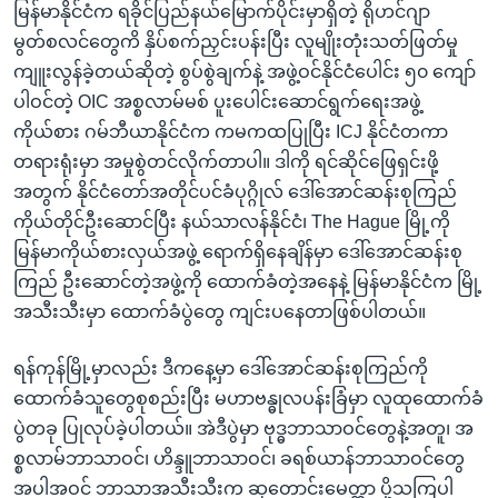
မြန်မာနိုင်ငံက ရခိုင်ပြည်နယ်မြောက်ပိုင်းမှာရှိတဲ့ ရိုဟင်ဂျာ
မွတ်စလင်တွေကိ နှိပ်စက်ညှင်းပန်းပြီး လူမျိုးတုံးသတ်ဖြတ်မှု
ကျူးလွန်ခဲ့တယ်ဆိုတဲ့ စွပ်စွဲချက်နဲ့ အဖွဲ့ဝင်နိုင်ငံပေါင်း ၅၀ ကျော်
ပါဝင်တဲ့ OIC အစ္စလာမ်မစ် ပူးပေါင်းဆောင်ရွက်ရေးအဖွဲ့
ကိုယ်စား ဂမ်ဘီယာနိုင်ငံက ကမကထပြုပြီး ICJ နိုင်ငံတကာ
တရားရုံးမှာ အမှုစွဲတင်လိုက်တာပါ။ ဒါကို ရင်ဆိုင်ဖြေရှင်းဖို့
အတွက် နိုင်ငံတော်အတိုင်ပင်ခံပုဂ္ဂိုလ် ဒေါ်အောင်ဆန်းစုကြည်
ကိုယ်တိုင်ဦးဆောင်ပြီး နယ်သာလန်နိုင်ငံ၊ The Hague မြို့ကို
မြန်မာကိုယ်စားလှယ်အဖွဲ့ ရောက်ရှိနေချိန်မှာ ဒေါ်အောင်ဆန်းစု
ကြည် ဦးဆောင်တဲ့အဖွဲ့ကို ထောက်ခံတဲ့အနေနဲ့ မြန်မာနိုင်ငံက မြို့
အသီးသီးမှာ ထောက်ခံပွဲတွေ ကျင်းပနေတာဖြစ်ပါတယ်။
ရန်ကုန်မြို့မှာလည်း ဒီကနေ့မှာ ဒေါ်အောင်ဆန်းစုကြည်ကို
ထောက်ခံသူတွေစုစည်းပြီး မဟာဗန္ဓုလပန်းခြံမှာ လူထုထောက်ခံ
ပွဲတခု ပြုလုပ်ခဲ့ပါတယ်။ အဲဒီပွဲမှာ ဗုဒ္ဓဘာသာဝင်တွေနဲ့အတူ၊ အ
စ္စလာမ်ဘာသာဝင်၊ ဟိန္ဒူဘာသာဝင်၊ ခရစ်ယာန်ဘာသာဝင်တွေ
အပါအဝင် ဘာသာအသီးသီးက ဆုတောင်းမေတ္တာ ပို့သကြပါ