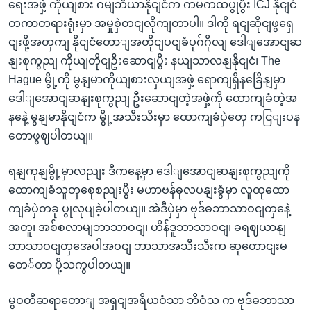
ရေးအဖှဲ့ ကိုယျစား ဂမျဘီယာနိုငျငံက ကမကထပွုပွီး ICJ နိုငျငံ
တကာတရားရုံးမှာ အမှုစှဲတငျလိုကျတာပါ။ ဒါကို ရငျဆိုငျဖွရှေ
ငျးဖို့အတှကျ နိုငျငံတောျအတိုငျပငျခံပုဂ်ဂိုလျ ဒေါျအောငျဆ
နျးစုကွညျ ကိုယျတိုငျဦးဆောငျပွီး နယျသာလနျနိုငျငံ၊ The
Hague မွို့ကို မွနျမာကိုယျစားလှယျအဖှဲ့ ရောကျရှိနခြေိနျမှာ
ဒေါျအောငျဆနျးစုကွညျ ဦးဆောငျတဲ့အဖှဲ့ကို ထောကျခံတဲ့အ
နနေဲ့ မွနျမာနိုငျငံက မွို့အသီးသီးမှာ ထောကျခံပှဲတှေ ကငြျးပန
တောဖွဈပါတယျ။
ရနျကုနျမွို့မှာလညျး ဒီကနေ့မှာ ဒေါျအောငျဆနျးစုကွညျကို
ထောကျခံသူတှစေုစညျးပွီး မဟာဗန်ဓုလပနျးခွံမှာ လူထုထော
ကျခံပှဲတခု ပွုလုပျခဲ့ပါတယျ။ အဲဒီပှဲမှာ ဗုဒ်ဓဘာသာဝငျတှနေဲ့
အတူ၊ အစ်စလာမျဘာသာဝငျ၊ ဟိန်ဒူဘာသာဝငျ၊ ခရဈယာနျ
ဘာသာဝငျတှအေပါအဝငျ ဘာသာအသီးသီးက ဆုတောငျးမ
တေ်တာ ပို့သကွပါတယျ။
မွဝတီဆရာတောျ အရှငျအရိယဝံသာ ဘိဝံသ က ဗုဒ်ဓဘာသာ