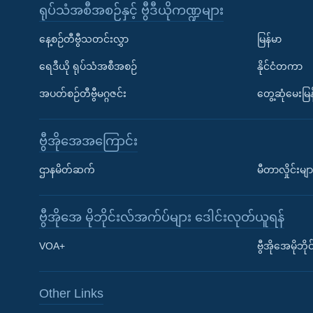
ရုပ်သံအစီအစဉ်နှင့် ဗွီဒီယိုကဏ္ဍများ
နေ့စဉ်တီဗွီသတင်းလွှာ
မြန်မာ
ရေဒီယို ရုပ်သံအစီအစဉ်
နိုင်ငံတကာ
အပတ်စဉ်တီဗွီမဂ္ဂဇင်း
တွေ့ဆုံမေးမြန
ဗွီအိုအေအကြောင်း
ဌာနမိတ်ဆက်
မီတာလှိုင်းမျာ
ဗွီအိုအေ မိုဘိုင်းလ်အက်ပ်များ ဒေါင်းလုတ်ယူရန်
Learning English
VOA+
ဗွီအိုအေမိုဘ
ဗွီအိုအေ လူမှုကွန်ယက်များ
Other Links