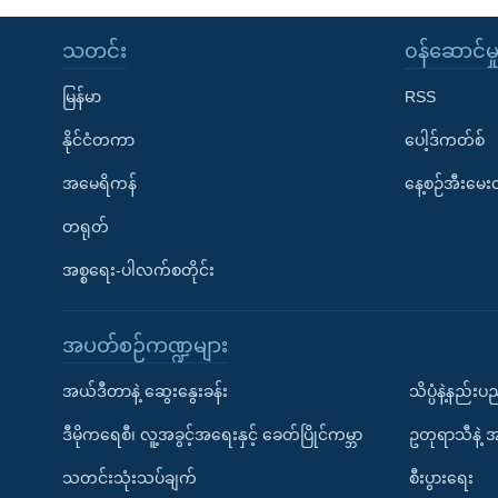
သတင်း
၀န်ဆောင်မှ
မြန်မာ
RSS
နိုင်ငံတကာ
ပေါ့ဒ်ကတ်စ်
အမေရိကန်
နေ့စဉ်အီးမေ
တရုတ်
အစ္စရေး-ပါလက်စတိုင်း
အပတ်စဉ်ကဏ္ဍများ
အယ်ဒီတာနဲ့ ဆွေးနွေးခန်း
သိပ္ပံနဲ့နည်း
ဒီမိုကရေစီ၊ လူ့အခွင့်အရေးနှင့် ခေတ်ပြိုင်ကမ္ဘာ
ဥတုရာသီနဲ့ 
သတင်းသုံးသပ်ချက်
စီးပွားရေး