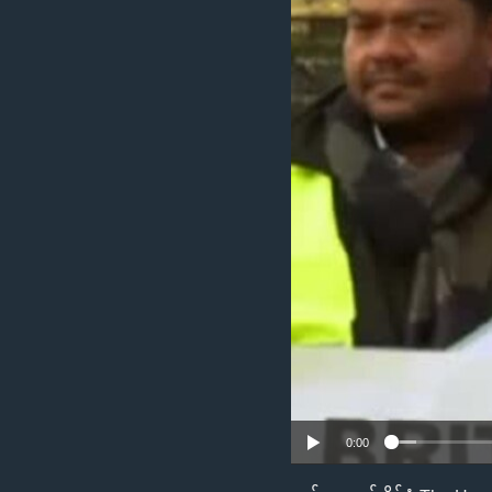
သုတပဒေသာ အင်္ဂလိပ်စာ
အ
ညွန်း
စာမျက်နှာ
သို့
ကျော်
ကြည့်
ရန်
ရှာဖွေ
ရန်
နေရာ
သို့
ကျော်
ရန်
0:00