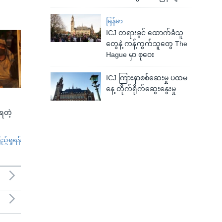
မြန်မာ
ICJ တရားခွင် ထောက်ခံသူ
တွေနဲ့ ကန့်ကွက်သူတွေ The
Hague မှာ စုဝေး
ICJ ကြားနာစစ်ဆေးမှု ပထမ
နေ့ တိုက်ရိုက်ဆွေးနွေးမှု
်ရတဲ့
်ရှုရန်