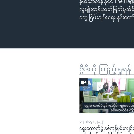
နယ်သာလန် နိုင်ငံ The Hague
လူမျိုးတုန်းသတ်ဖြတ်မှုဆိုင
တွေ ငြိမ်းချမ်းရေး နန်းတ
ဗွီဒီယို ကြည့်ရှုရန်
၁၅ မတ္၊ ၂၀၂၅
ရွေးကောက်ပွဲ နှစ်ကုန်ပိုင်းကျင်