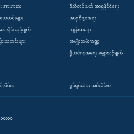
း အားကစား
ဒီသီတင်းပတ် အာရှနိုင်ငံရေး
ားသတင်းများ
အာရှစီးပွားရေး
်မာ နှိုင်းယှဉ်ချက်
ကျန်းမာရေး
ပြားသတင်းများ
အမျိုးသမီးကဏ္ဍ
ရိုဟင်ဂျာအရေး မျှော်လင့်ချက်
်္ဂလိပ်စာ
ရုပ်ရှင်ထဲက အင်္ဂလိပ်စာ
၀-၁၀း၀၀