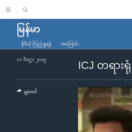
သုံး
ရ
ရှာဖွေ
လွယ်ကူ
မူလစာမျက်နှာ
မြန်မာ
ရ
စေ
မြန်မာ
လာ
ဗွီဒီယို ကြည့်ရှုရန်
အကြောင်း
သည့်
ဒ်
ကမ္ဘာ့သတင်းများ
Link
ဗွီဒီယို
နိုင်ငံတကာ
၁၁ ဒီဇင္ဘာ၊ ၂၀၁၉
ICJ တရားရုံ
များ
သတင်းလွတ်လပ်ခွင့်
အမေရိကန်
ပင်မ
ရပ်ဝန်းတခု လမ်းတခု အလွန်
တရုတ်
အကြောင်းအရာ
အင်္ဂလိပ်စာလေ့လာမယ်
အစ္စရေး-ပါလက်စတိုင်း
မျှဝေပါ
သို့
အပတ်စဉ်ကဏ္ဍများ
အမေရိကန်သုံးအီဒီယံ
ကျော်
ကြည့်
ရေဒီယိုနှင့်ရုပ်သံ အချက်အလက်များ
မကြေးမုံရဲ့ အင်္ဂလိပ်စာ
ရေဒီယို
ရန်
ရေဒီယို/တီဗွီအစီအစဉ်
ရုပ်ရှင်ထဲက အင်္ဂလိပ်စာ
တီဗွီ
ပင်မ