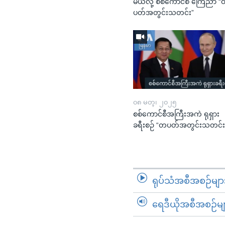
မယ်လို့ စစ်ကောင်စီ ကြေညာ 
ပတ်အတွင်းသတင်း”
၀၈ မတ္၊ ၂၀၂၅
စစ်ကောင်စီအကြီးအကဲ ရုရှား
ခရီးစဉ် “တပတ်အတွင်းသတင်း
ရုပ်သံအစီအစဉ်မျာ
ရေဒီယိုအစီအစဉ်မျ