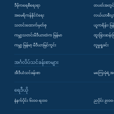
ဒီမိုကရေစီရေးရာ
တပတ်အတွင်
အမေရိကန်နိုင်ငံရေး
လယ်ယာစီးပွ
သတင်းထောက်မှတ်စု
ယူကရိန်း၊ မြန
ကမ္ဘာ့သတင်းမီဒီယာထဲက မြန်မာ
ထူးခြားဆန်း
ကမ္ဘာ့ မြန်မာ့ မီဒီယာမြင်ကွင်း
လူမှုရှုခင်း
အင်္ဂလိပ်သင်ခန်းစာများ
အီဒီယံသင်ခန်းစာ
မကြေးမုံရဲ့အင
ရေဒီယို
နံနက်ပိုင်း ၆း၀၀-ရး၀၀
ညပိုင်း ၉း၀