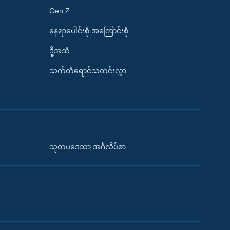
Gen Z
နေရာပေါင်းစုံ အကြောင်းစုံ
ဒို့အသံ
သက်တံရောင်သတင်းလွှာ
သုတပဒေသာ အင်္ဂလိပ်စာ