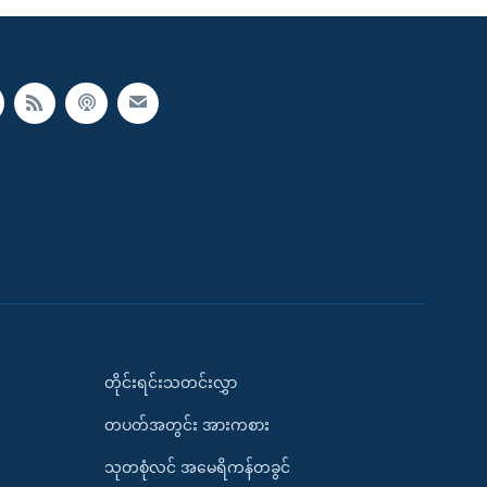
တိုင်းရင်းသတင်းလွှာ
တပတ်အတွင်း အားကစား
သုတစုံလင် အမေရိကန်တခွင်