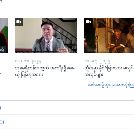
“တ
၀၁ မတ္၊ ၂၀၂၅
၀၁ မတ္၊ ၂၀၂၅
အမေရိကန်အတွက် အကျိုးရှိစေမ
ထိုင်းမှာ နိုင်ငံခြားသား မလုပ
”
ယ့် မြန်မာ့အရေး
အလုပ်များ
အစီအစဉ်တွဲများအားလုံးကြည့
း
ား