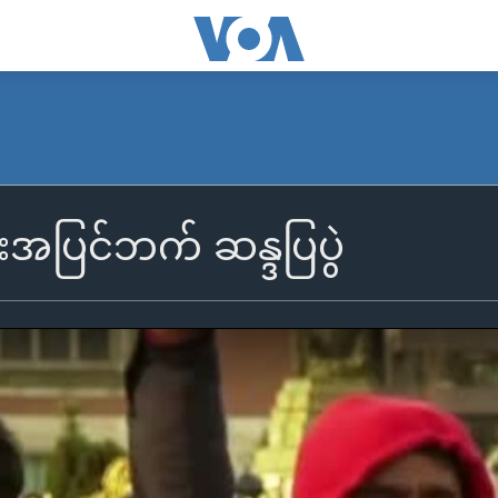
းအပြင်ဘက် ဆန္ဒပြပွဲ