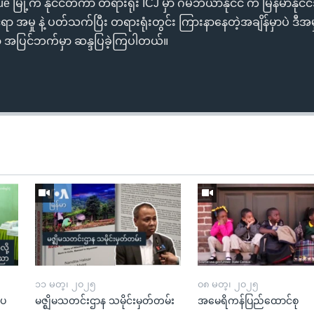
 မြို့က နိုင်ငံတကာ တရားရုံး ICJ မှာ ဂမ်ဘီယာနိုင်ငံ က မြန်မာနိုင်ငံ
်ရာ အမှု နဲ့ ပတ်သက်ပြီး တရားရုံးတွင်း ကြားနာနေတဲ့အချိန်မှာပဲ ဒီအ
ော် အပြင်ဘက်မှာ ဆန္ဒပြခဲ့ကြပါတယ်။
၁၁ မတ္၊ ၂၀၂၅
၀၈ မတ္၊ ၂၀၂၅
းပ
မဇ္ဈိမသတင်းဌာန သမိုင်းမှတ်တမ်း
အမေရိကန်ပြည်ထောင်စု