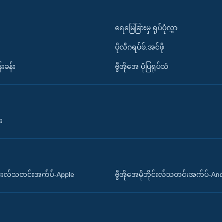
ရေမြေခြားမှ ရုပ်ပုံလွှာ
ပိုလီဂရပ်ဖ်.အင်ဖို
်းခန်း
ဗွီအိုအေ ပုံပြရုပ်သံ
း
ိုင်းလ်သတင်းအက်ပ်-Apple
ဗွီအိုအေမိုဘိုင်းလ်သတင်းအက်ပ်-An