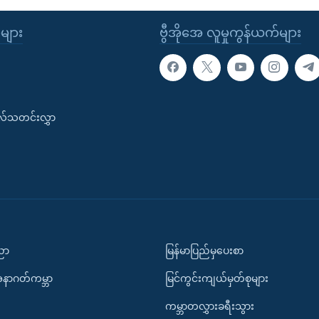
ုများ
ဗွီအိုအေ လူမှုကွန်ယက်များ
းလ်သတင်းလွှာ
ပညာ
မြန်မာပြည်မှပေးစာ
အနာဂတ်ကမ္ဘာ
မြင်ကွင်းကျယ်မှတ်စုများ
ကမ္ဘာတလွှားခရီးသွား