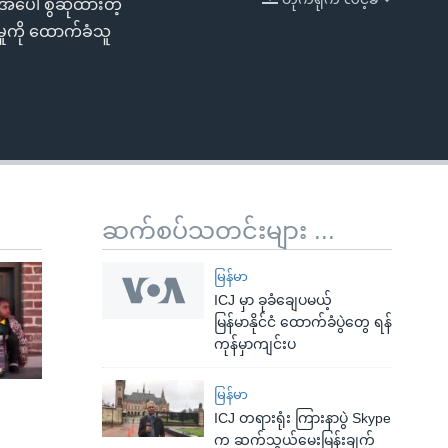
အပေါ် စွဲဆိုထားတဲ့
EMBED
မှုကို ထောက်ခံသူ
ဆက်စပ်သတင်းများ ...
မြန်မာ
ICJ မှာ ခုခံချေပမယ့်
မြန်မာနိုင်ငံ ထောက်ခံပွဲတွေ ရန်
ကုန်မှာကျင်းပ
မြန်မာ
ICJ တရားရုံး ကြားနာပွဲ Skype
က ဆက်သွယ်မေးမြန်းချက်