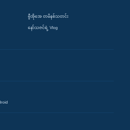
ဗွီအိုအေ တမိနစ်သတင်း
နော်သဇင်ရဲ့ Vlog
droid