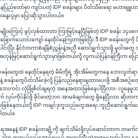
နေပြည်တော်မှာ ကျင်းပတဲ့ IDP စခန်းများ ပိတ်သိမ်းရေး မဟာဗျူဟာ
းနွေးပွဲမှာ ပြောဆိုသွားပါတယ်။
ျိုးကြောင့် ဖွင့်လှစ်ထားတာ ကြာမြင့်နေပြီဖြစ်တဲ့ IDP စခန်း ၁၄၀ကျ
ြောက်သောင်းကျော် နေထိုင်နေကြတာဖြစ်ပြီး ဒီ IDP စခန်းတွေကို ပိ
ပေါင်းပြီး နိုင်ငံတကာစံချိန်စံညွှန်းနဲ့အညီ ဆောင်ရွက်သွားဖို့ မူဝါဒတ
န်အဟုန်မြင့်ဆောင်ရွက်သွားမှာဖြစ်တယ်လို့ လူကယ်ပြန်ဝန်ကြီးက ပြေ
ုး စခန်းတွေထဲ နေထိုင်နေရတဲ့ မိမိတို့ရဲ့ အိုးအိမ်တွေကနေ ဘေးလွတ်ရာ
့ စခန်းတွေပိတ်သိမ်းခဲ့လို့ ပြန်လည်နေရာချထားပေးဖို့ အစီအစဉ်တ
ကင်း လုံခြုံစိတ်ချရတဲ့ အနေအထားဖြစ်နေပါပြီလား- လူနေမှု
 လုပ်ကိုင်နိုင်ဖို့ ခိုင်မာတဲ့ဘဝ အာမခံချက်တွေ ရှိနေပြီလား ဆိုတ
ာဖြစ်နေတယ်လို့ IDP ကချင်ဒုက္ခသည်တွေအရေး ကူညီဆောင်ရွက်ပေ
ပါတယ်။
စိုးရအနေနဲ့ IDP စခန်းတချို့ကို ဖျက်သိမ်းဖို့လုပ်ဆောင်တာက တဖက
နဲ့ ဒါက တကယ့်လုပ်ဆောင်ရမယ့် အရေးကြီးတဲ့အရာမဟုတ်ပါဘူး ။ ဆ