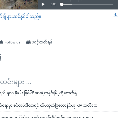
0:00
တ်၍ နားဆင်နိုင်ပါသည်။
EMBED
Follow us
ပရင့်ထုတ်ရန်
်
်းများ ...
 ၅၀၀ နီးပါး မြစ်ကြီးနားနဲ့ တနိုင်းမြို့ကိုရောက်ရှိ
ေးမှာ စစ်တပ်ပါလာရင် ထိပ်တိုက်ဖြစ်လာနိုင်ဟု KIA သတိပေး
ည်တွေအရေး ပြည်ပရောက် ကချင်တိုင်းရင်းသားတွေ ဆွေးနွေး