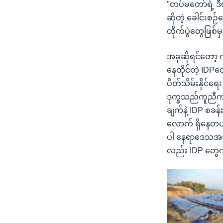
"တပ်မတော်ရဲ့ ဒီလိ
ဆိုတဲ့ ခေါင်းစဉ
တိုက်ပွဲတွေဖြစ်
အခုဆိုရင်တော့ 
နေထိုင်တဲ့ IDP
ပိတ်သိမ်းနိုင်ရ
ဒုက္ခသည်ကူညီက
ချက်နဲ့ IDP စခန
လောက် ရှိနေတယ
ပါ နေရာဒေသအသီး
လည်း IDP တွေ