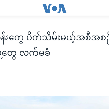
န်းတွေ ပိတ်သိမ်းမယ့်အစီအစဉ
ဲ့တွေ လက်မခံ