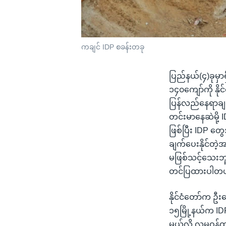
ကချင် IDP စခန်းတခု
ပြည်နယ်(၄)ခုမှာ
၁၄၀ကျော်ကို နို
ပြန်လည်နေရာချထ
တင်းမာနေဆဲမို့
ဖြစ်ပြီး IDP တ
ချက်ပေးနိုင်တဲ
မဖြစ်သင့်သေးဘ
တင်ပြထားပါတ
နိုင်ငံတော်က ဦးဆ
၁၅မြို့နယ်က IDP
မယ်လို့ လူမှု