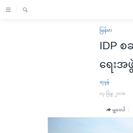
သုံး
ရ
ရှာဖွေ
လွယ်ကူ
မူလစာမျက်နှာ
မြန်မာ
ရ
စေ
မြန်မာ
လာ
IDP စခ
သည့်
ဒ်
ကမ္ဘာ့သတင်းများ
Link
ဗွီဒီယို
နိုင်ငံတကာ
ရေးအဖွ
များ
သတင်းလွတ်လပ်ခွင့်
အမေရိကန်
ပင်မ
ရပ်ဝန်းတခု လမ်းတခု အလွန်
တရုတ်
ဆုမွန်
အကြောင်းအရာ
အင်္ဂလိပ်စာလေ့လာမယ်
အစ္စရေး-ပါလက်စတိုင်း
၀၃ ဇြန္၊ ၂၀၁၈
သို့
အပတ်စဉ်ကဏ္ဍများ
အမေရိကန်သုံးအီဒီယံ
ကျော်
မျှဝေပါ
ကြည့်
ရေဒီယိုနှင့်ရုပ်သံ အချက်အလက်များ
မကြေးမုံရဲ့ အင်္ဂလိပ်စာ
ရေဒီယို
ရန်
ရေဒီယို/တီဗွီအစီအစဉ်
ရုပ်ရှင်ထဲက အင်္ဂလိပ်စာ
တီဗွီ
ပင်မ