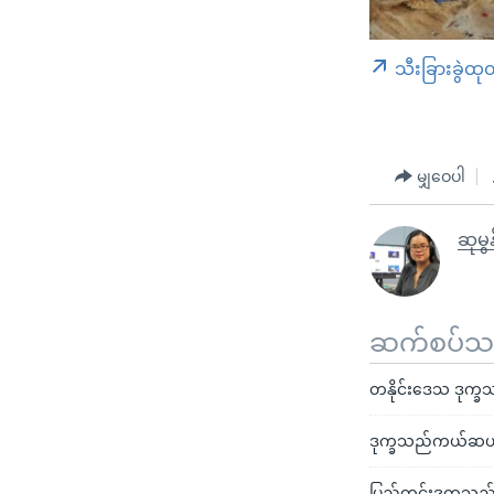
သီးခြားခွဲထု
မျှဝေပါ
ဆုမွန
ဆက်စပ်သတင
တနိုင်းဒေသ ဒုက္ခသည်
ဒုက္ခသည်ကယ်ဆယ်ရ
ပြည်တွင်းဒုက္ခသ