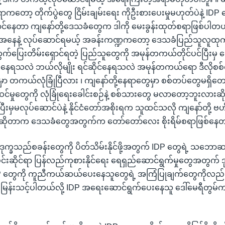
တော့ တိုက်ပွဲတွေ ငြိမ်းချမ်းရေး ကိုဦးစားပေးမှုမဟုတ်ပဲနဲ့ IDP တ
ာင်နေတာ ကျနော်တို့ဒေသခံတွေက ဒါကို မေးခွန်းထုတ်စရာဖြစ်ပါတ
ုးရအနေနဲ့ လုပ်ဆောင်ရမယ့် အခန်းကဏ္ဍကတော့ ဒေသခံပြည်သူလူထုကို
ထွက်ပြေးတိမ်းရှောင်ရတဲ့ ပြည်သူတွေကို အမုန်တကယ်တိုင်ပင်ပြီးမှ ဆွ
ားနေရသလဲ ဘယ်လိုမျိုး ရင်ဆိုင်နေရသလဲ အမုန်တကယ်ရော ဒီလိုစစ်
ာ တကယ်လုံခြုံပြီလား ၊ ကျနော်တို့နေရာတွေမှာ စစ်တပ်တွေမရှိတေ
င်မှုတွေကို လုံခြုံရေးခေါင်းစဉ်နဲ့ စစ်သားတွေ မလာတော့ဘူးလားဆ
ပြီးမှမလုပ်ဆောင်ပဲနဲ့ နိုင်ငံတော်အစိုးရက သူထင်သလို ကျနော်တို့ ဗဟိုအ
ိုတာက ဒေသခံတွေအတွက်က တော်တော်လေး စိုးရိမ်စရာဖြစ်နေတာ
္ခသည်စခန်းတွေကို ပိတ်သိမ်းနိုင်ဖို့အတွက် IDP တွေရဲ့ သဘောဆန္ဒ သူ
်ပိုင်းဆိုင်ရာ ပြန်လည်ကုစားနိုင်ရေး ရေရှည်ဆောင်ရွက်မှုတွေအတွက် 
ွေကို ကူညီကယ်ဆယ်ပေးနေသူတွေရဲ့ အကြံပြုချက်တွေကိုလည်း အ
ြန်းသင့်ပါတယ်လို့ IDP အရေးဆောင်ရွက်ပေးနေသူ ဒေါ်မေရီတွမ