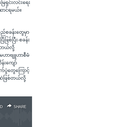
ယ်မြေရှင်းလင်းရေး
်ဆောင်ရမယ်။
သည်စခန်းတွေမှာ
ဖြစ်ပြီး-စခန်း
်တယ်လို့
 မဟာဗျူဟာစီမံ
ိန်းကျော်
ပွဲတွေကြောင့်
ဲဖြစ်တယ်လို့
D
SHARE