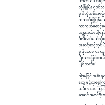
"တကယ်ပဲ အခုလက်
လုံခြုံပြီး ဂုဏ်
မှ ဒီလိုအစီအစဉ
အကယ်၍ပြန်မယ်ဆိ
ကာကွယ်စောင့်ရှော
အန္တရာယ်ပေါ့နေ
ဒီလိုလုပ်မယ်ဆိုရ
အဆင့်ဆင့်လုပ်ပ
မှ နိုင်ငံတကာ 
ပြီးသားဖြစ်တယ
ဖြစ်တယ်။"
ဒါ့အပြင် အစိုး
တွေ ဖွင့်လှစ်ခဲ့
အဓိက အကြောင်းဖြ
အောင် အရင်ဦးစာ