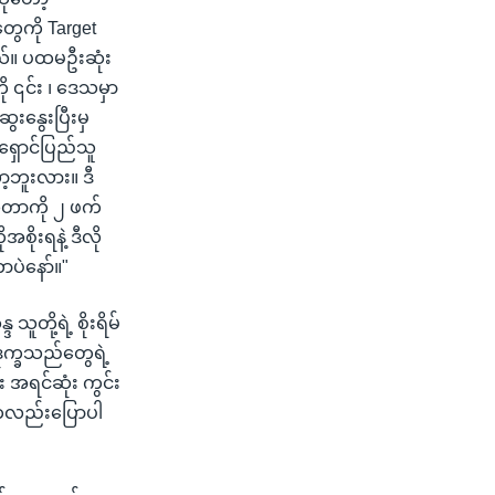
ွေကို Target
ယ်။ ပထမဦးဆုံး
 ၎င်း ၊ ဒေသမှာ
ေးနွေးပြီးမှ
ရှောင်ပြည်သူ
ာ့ဘူးလား။ ဒီ
ိုတာကို ၂ ဖက်
စိုးရနဲ့ ဒီလို
ပဲနော်။"
တို့ရဲ့ စိုးရိမ်
ဒုက္ခသည်တွေရဲ့
ရင်ဆုံး ကွင်း
်ကလည်းပြောပါ