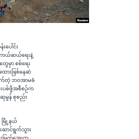
န်းပေါင်း
်း ကယ်ဆယ်ရေးနဲ့
တွေမှာ စစ်ရေး
ေအထားဖြစ်နေဆဲ
ောက်တဲ့ ဘဝအာမခံ
ပစ်ဖို့အစီစဉ်က
မွန် စုစည်း
မြို့နယ်
့ ဆောင်ရွက်သွား
ဝင်းမြတ်အေးက