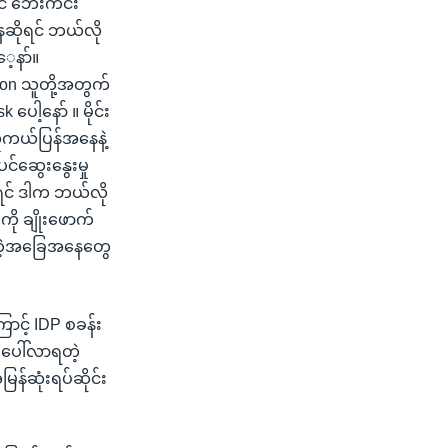
ရင် ဘေးကင်း
အနေဆိုရင် ဘယ်လို
ေ့နာ်။
ion သူတို့အတွက်
ေါ့နော် ။ မိုင်း
လူကယ်ပြန်အနေနဲ့
ပင်ဆွေးနွေးမှု
ရင် ဒါက ဘယ်လို
ို ချိုးဖောက်
်တဲ့အခြေအနေတွေ
င့် IDP စခန်း
စ်ပေါ်လာရတဲ့
န်ဆုံးရပ်ဆိုင်း