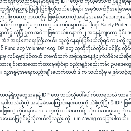
ရှိဒုက္ခသည်စခန်းမှာရှိနေတဲ့ IDP တွေက ကိုယ့်ဒေသကိုပြန်ဖို့ဆို
သိက္ခာရှိတဲ့နည်းနဲ့ ပြန်ဖို ဖြစ်ဖို့လိုတယ်ပေါ့နော်။ အခုဒီလက်ရှိအခြေ
်လုပ်ဖို့ကတော့ ဘယ်လိုမှ ဖြစ်နိုင်သေးတဲ့အခြေအနေမရှိသေးဘူးပေါ
ုရင် ကျမတို့တွေ ကာကွယ်စောင့်ရှောက်မှုပေါ့နော် Safety Protect
က်မှု လုံခြုံမှုက အဓိကဖြစ်တယ်။ နောက် ၂ အနေနဲ့ကျတော့ မိုင်း risk ပ
ာ် အဲဒါအရမ်းအရေးကြီးတယ်။ သူတို့ နေရပ်ပြန်မယ်ဆိုရင် ကျမတို့ 
င် Fund တွေ Volunteer တွေ IDP တွေ သူတို့ကိုယ်တိုင်ပါဝင်ပြီး တိုင်
ြီးမှ လုပ်ရမှာဖြစ်တယ် တဖက်သက် အစိုးရအနေနဲ့ဖျက်သိမ်းမယ်ဆို
လူသားချင်းစာနာထောက်ထားမှုဆိုင်ရာ စည်းမျဉ်းစည်းကမ်း ဥပဒေတွေက
်။ လူ့အခွင့်အရေးလည်းချိုးဖောက်တယ် ဒါက ဘယ်လိုမှ မဖြစ်သင့
ရတာဝန်ရှိသူတွေအနေနဲ့ IDP တွေ ဘယ်လိုပေါ်ပေါက်လာရသလဲ ဘာကြော
ကြရပါသလဲဆိုတဲ့ အခြေခံအကြောင်းရင်းတွေကို သိဖို့လိုပြီး ဒီ IDP ဖြ
စ်တဲ့ တိုင်းရင်းဒေသတွေကို တပ်မတော်ရဲ့ ထိုးစစ်ဆင်မှုတွေကို အမြ
းပေးဖြေရှင်းဖို့လိုတယ်လို့လည်း ကို Lum Zawng ကပြောပါတယ်။