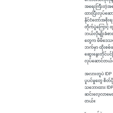
အရေးကြီးတဲ့အရာက
ထားပြီးလုပ်ဆေ
နိုင်ငံတော်အစိ
တိုက်ပွဲကြောင့် 
ဘယ်လိုမျိုးခံစ
တွေက မိမိဒေသမှ
ဘက်မှာ ထိုးစစ်ဆ
ဆွေးနွေးတိုင်ပင်
လုပ်ဆောင်တယ်ဆ
အလားတူပဲ IDP ဒုက
ပူပင်မှုတွေ စိတ
သဘောထား IDP တ
ဆင်းလေ့လာမေးမ
တယ်။