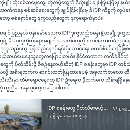
ုမျိုး ထိုးစစ်ဆင်မှုတွေ၊ တိုက်ပွဲတွေကို ဒီလိုမျိုး ချုပ်ငြိမ်းပြီးမှ န
်အောက်ကနေ စစ်ဆင်ရေးတွေကို ချုပ်ငြိမ်းပြီးမှ ဒီ IDP ကိစ္စကို လုပ
မှတော့ စစ်ရှောင်တွေ ဒုက္ခသည်တွေက ဒုက္ခရောက်မှာပဲ။"
ကချင်ပြည်နယ် ဗန်းမော်ဒေသက IDP ဒုက္ခသည်စခန်းနဲ့ တချို့ ဒုက္ခ
တွေရဲ့ မိသားစုကိုယ်ရေးအချက်အလက်တွေကို စတင်ကောက်ခံရယူနေပြီ
ေး ဒုက္ခသည်တွေ ပြန်လည်နေရပ်ရင်းပို့ဆောင်ရေး စတင်စီစဉ်နေပြီဖြစ
ယ်ဆယ်ပေးနေသူတွေကပြောပါတယ်။ နိုင်ငံတကာက လက်ခံနိုင်တဲ့
်းတွေကို ပိတ်သိမ်းဖို့ စီစဉ်နေတယ်ဆိုတဲ့ IDP စခန်းတွေမှာ IDP တစ်သ
်လို့ အစိုးရဘက်က စာရင်းထုတ်ပြန်ထားပေမဲ့ အခုလက်တလော တိုက်
သီးမှာ တိမ်းရှောင်နေရတဲ့ IDP ဦးရေက ဒီ့ထက်မက သိန်းချီရှိနေဆ
ကို ကူညီပေးနေသူတွေကပြောပါတယ်။
IDP စခန်းတွေ ပိတ်သိမ်းမယ့်အစီအစဉ် ကူညီရေးအဖွဲ့တွေ လက်မခံ
EMBE
by
ဗွီအိုအေသတင်းဌာန
No media source currently available