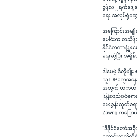
ဇွန်လ ၂ရက်နေ့ 
ရေး အလုပ်ရုံဆွေ
အကြောင်းအမျိုးမ
ပေါင်းက တသိန်းခ
နိုင်ငံတကာနဲ့ပူး
ရေးဆွဲပြီး အရှိ
ဒါပေမဲ့ ဒီလိုမျိ
သူ IDPတွေအနေနဲ
အတွက် တကယ်ဘေး
ပြန်လည်ဝင်ရောက်
မေးခွန်းထုတ်စရ
Zawng ကပြော
"ဒီနိုင်ငံတော်အ
ကောင်းသလိုလို