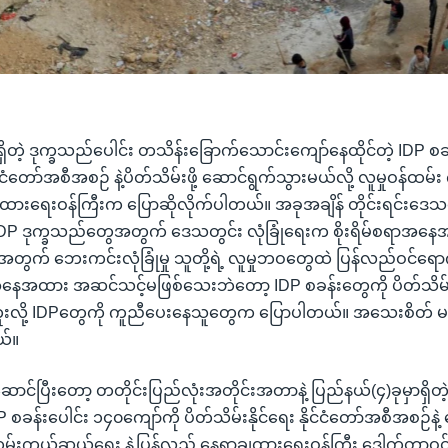
ရှိတဲ့ ဒုက္ခသည်ပေါင်း တသိန်းခြောက်သောင်းကျော်နေထိုင်တဲ့ IDP စခ
င်ငံတော်အစီအစဉ် နဲ့ပိတ်သိမ်းဖို့ ဆောင်ရွက်သွားမယ်လို့ လူမှုဝန်ထမ
ားရေးဝန်ကြီးက ပြောဆိုလိုက်ပါတယ်။ အခုအချိန် တိုင်းရင်းဒေသ
 IDP ဒုက္ခသည်တွေအတွက် ဒေသတွင်း လုံခြုံရေးက စိုးရိမ်စရာအန
ွေအတွက် ဘေးကင်းလုံခြုံမှု သူတို့ရဲ့ လူမှုဘဝတွေထဲ ပြန်လည်ဝင်ရ
့အနေအထား အဆင်သင့်မဖြစ်သေးဘဲတော့ IDP စခန်းတွေကို ပိတ်သိမ်း
ူးလို့ IDPတွေကို ကူညီပေးနေသူတွေက ပြောပါတယ်။ အသေးစိတ် မဆု
ယ်။
ောင်ပြီးတော့ တတိုင်းပြည်လုံးအတိုင်းအတာနဲ့ ပြည်နယ်(၄)ခုမှာရှိတဲ့ 
 စခန်းပေါင်း ၁၄၀ကျော်ကို ပိတ်သိမ်းနိုင်ရေး နိုင်ငံတော်အစီအစဉ်နဲ
ဝန်ထမ်းကယ်ဆယ်ရေး နဲ့ပြန်လည် နေရာချထားရေးဝန်ကြီး ဒေါက်တာ