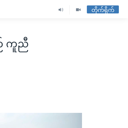
တိုက်ရိုက်
် ကူညီ