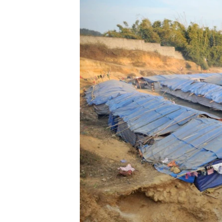
သုတပဒေသာ အင်္ဂလိပ်စာ
အ
ညွန်း
စာမျက်နှာ
သို့
ကျော်
ကြည့်
ရန်
ရှာဖွေ
ရန်
နေရာ
သို့
ကျော်
ရန်