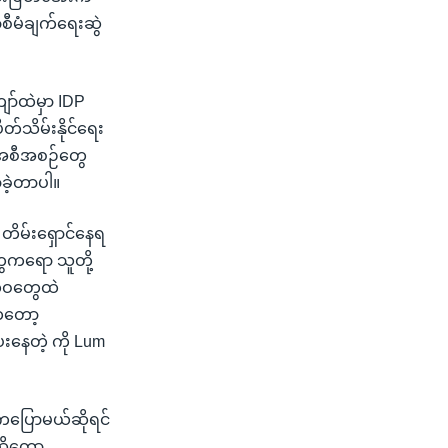
စီမံချက်ရေးဆွဲ
ော်ထဲမှာ IDP
တ်သိမ်းနိုင်ရေး
ွေ အစီအစဉ်တွေ
ာခဲ့တာပါ။
 တိမ်းရှောင်နေရ
ွေကရော သူတို့
ဘဝတွေထဲ
ာကတော့
းနေတဲ့ ကို Lum
်ကပြောမယ်ဆိုရင်
ိုတော့