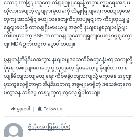
သောငျးကနြျးသူတှေ ထိနျးခြုပျရေးနဲ့ တခွား လူမှုရေးအရ မ
လိုလားအပျတဲ့ လှုပျရှားမှုတှကေို ထိနျးခြုပျရေးကဏ်ဍတှအေ
တှကျ အာသံရိုငျဖယျ သနေတျကိုငျတပျရငျးက ကိုငျတှယျ ဖွ
ရှေငျးပေးဖို့ တာဝနျရှိပမေယ့ျ အခုလို နယျစပျစညျးမဉြျး
ကိစ်စမှာတော့ BSF က တာဝနျယူဆောငျရှကျပေးရမှာဖွဈကွော
ငျး MDA ဥက်ကဌက ပွောပါတယျ။
မွနျမာနဲ့အိန်ဒိယအကွား နယျစပျဒသေကိစ်စတှနေဲ့ပတျသကျလို့
ပုံမှနျ အစညျးဝေးတှေ ပွုလုပျလေ့ ရှိပမေယ့ျ နိုငျငံတကာ န
ယျနိမိတျသတျမှတျရေး ကိစ်စနဲ့ပတျသကျလို့ မကွာခန အငွငျး
ပှားကွလေ့ရှိတာမှာ အိန်ဒိယဘကျအခွမျးမှာရှိတဲ့ ဒသေခံတှကေ
မကွာခန ဆန်ဒပွ ကန့ျကှကျကွလေ့ ရှိပါတယျ။
မျှဝေပါ
Follow us
ဗွီအိုအေ (မြန်မာပိုင်း)