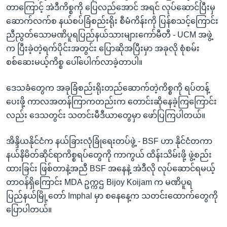
တာကြောင့် အဲဒီကိစ္စကို ပြေလည်အောင် အရင် လုပ်ဆောင်ပြီးမှ
ဆောက်လက်စ နယ်စပ်ခြံစည်းရိုး စီမံကိန်းကို ပြန်စသင့်ကြောင်း
ညီညွတ်သောမဏိပူရပြည်နယ်သားများကော်မီတီ - UCM အဖွဲ့
က ပြီးခဲ့တဲ့ရက်ပိုင်းအတွင်း ပြောဆိုအပြီးမှာ အခုလို စုံစမ်း
စစ်ဆေးမယ့်ကိစ္စ ပေါ်ပေါက်လာခဲ့တာပါ။
ဒေသခံတွေက အခုခြံစည်းရိုးတည်ဆောက်တဲ့ကိစ္စကို ရပ်တန့်
ပေးဖို့ ကာလအတန်ကြာကတည်းက တောင်းဆိုနေခဲ့ကြကြောင်း
လည်း ဒေသတွင်း သတင်းမီဒီယာတွေမှာ ဖော်ပြကြပါတယ်။
အိန္ဒိယနိုင်ငံက နယ်ခြားလုံခြုံရေးတပ်ဖွဲ့ - BSF ဟာ နိုင်ငံတကာ
နယ်နိမိတ်ဆိုင်ရာကိစ္စရပ်တွေကို ကာကွယ် ထိန်းသိမ်းဖို့ ဖွဲ့စည်း
ထားခြင်း ဖြစ်တာနဲ့အညီ BSF အနေနဲ့ အဲဒီလို လုပ်ဆောင်ရမယ့်
တာဝန်ရှိကြောင်း MDA ဥက္ကဌ Bijoy Koijam က မဏိပူရ
ပြည်နယ်မြို့တော် Imphal မှာ စနေနေ့က သတင်းထောက်တွေကို
ပြောပါတယ်။