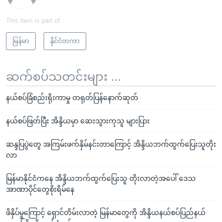
This item is part of
မြန်မာ
နိုင်ငံတကာ
ဆက်စပ်သတင်းများ ...
နယ်စပ်ခြံစည်းရိုးကာမှု တရုတ်ပြန်နောက်ဆုတ်
နယ်စပ်ဖြတ်ပြီး အိန္ဒိယမှာ ဆေးသွားကုသူ များပြား
ဆန္ဒပြပွဲတွေ အကြမ်းဖက်နှိမ်နင်းတာကြောင့် အိန္ဒိယဘက်ထွက်ပြေးသူတိုး
လာ
မြန်မာနိုင်ငံကနေ အိန္ဒိယဘက်ထွက်ပြေးသူ တိုးလာတဲ့အပေါ် ဒေသ
အာဏာပိုင်တွေစိုးရိမ်နေ
ဖိနှိပ်မှုကြောင့် ရှောင်တိမ်းလာတဲ့ မြန်မာတွေကို အိန္ဒိယနယ်စပ်ပြည်နယ်