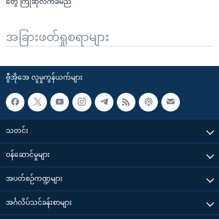
တွေ ကြိုဆိုလက်ခံမည်
အခြားဖတ်ရှုစရာများ
ဗွီအိုအေ လူမှုကွန်ယက်များ
သတင်း
၀န်ဆောင်မှုများ
အပတ်စဉ်ကဏ္ဍများ
အင်္ဂလိပ်သင်ခန်းစာများ