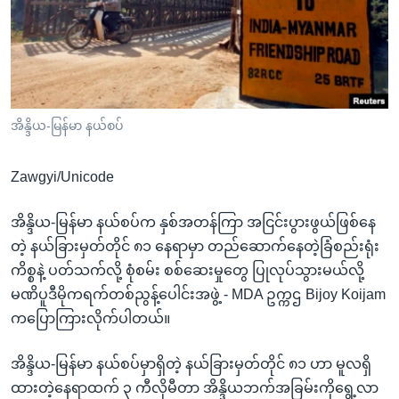
အ
သုတပဒေသာ အင်္ဂလိပ်စာ
ညွန်း
Learning English
စာမျက်နှာ
သို့
ဗွီအိုအေ လူမှုကွန်ယက်များ
ကျော်
ကြည့်
အိန္ဒိယ-မြန်မာ နယ်စပ်
ရန်
ဘာသာစကားများ
ရှာဖွေ
Zawgyi/Unicode
ရန်
နေရာ
အိန္ဒိယ-မြန်မာ နယ်စပ်က နှစ်အတန်ကြာ အငြင်းပွားဖွယ်ဖြစ်နေ
သို့
တဲ့ နယ်ခြားမှတ်တိုင် ၈၁ နေရာမှာ တည်ဆောက်နေတဲ့ခြံစည်းရုံး
ကျော်
ကိစ္စနဲ့ ပတ်သက်လို့ စုံစမ်း စစ်ဆေးမှုတွေ ပြုလုပ်သွားမယ်လို့
ရန်
မဏိပူဒီမိုကရက်တစ်ညွန့်ပေါင်းအဖွဲ့ - MDA ဥက္ကဌ Bijoy Koijam
ကပြောကြားလိုက်ပါတယ်။
အိန္ဒိယ-မြန်မာ နယ်စပ်မှာရှိတဲ့ နယ်ခြားမှတ်တိုင် ၈၁ ဟာ မူလရှိ
ထားတဲ့နေရာထက် ၃ ကီလိုမီတာ အိန္ဒိယဘက်အခြမ်းကိုရွေ့လာ