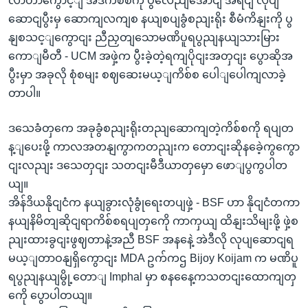
လာတာကွောင့ျ အဲဒီကိစ်စကို ပွလေညျအောငျ အရငျ လုပျ
ဆောငျပွီးမှ ဆောကျလကျစ နယျစပျခွံစညျးရိုး စီမံကိနျးကို ပွ
နျစသင့ျကွောငျး ညီညှတျသောမဏိပူရပွညျနယျသားမြား
ကောျမီတီ - UCM အဖှဲ့က ပွီးခဲ့တဲ့ရကျပိုငျးအတှငျး ပွောဆိုအ
ပွီးမှာ အခုလို စုံစမျး စဈဆေးမယ့ျကိစ်စ ပေါျပေါကျလာခဲ့
တာပါ။
ဒသေခံတှကေ အခုခွံစညျးရိုးတညျဆောကျတဲ့ကိစ်စကို ရပျတ
န့ျပေးဖို့ ကာလအတနျကွာကတညျးက တောငျးဆိုနခေဲ့ကွကွော
ငျးလညျး ဒသေတှငျး သတငျးမီဒီယာတှမှော ဖောျပွကွပါတ
ယျ။
အိန်ဒိယနိုငျငံက နယျခွားလုံခွုံရေးတပျဖှဲ့ - BSF ဟာ နိုငျငံတကာ
နယျနိမိတျဆိုငျရာကိစ်စရပျတှကေို ကာကှယျ ထိနျးသိမျးဖို့ ဖှဲ့စ
ညျးထားခွငျးဖွဈတာနဲ့အညီ BSF အနနေဲ့ အဲဒီလို လုပျဆောငျရ
မယ့ျတာဝနျရှိကွောငျး MDA ဥက်ကဌ Bijoy Koijam က မဏိပူ
ရပွညျနယျမွို့တောျ Imphal မှာ စနနေေ့ကသတငျးထောကျတှ
ကေို ပွောပါတယျ။