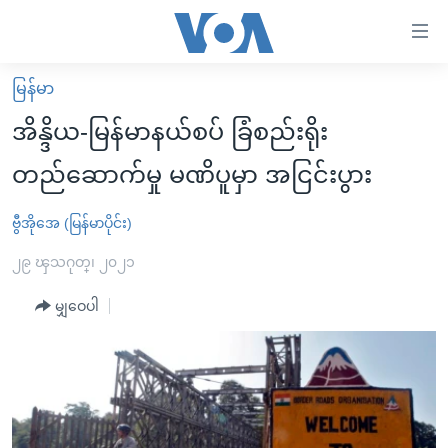
သုံး
ရ
လွယ်ကူ
မြန်မာ
မူလစာမျက်နှာ
စေ
အိန္ဒိယ-မြန်မာနယ်စပ် ခြံစည်းရိုး
မြန်မာ
သည့်
တည်ဆောက်မှု မဏိပူမှာ အငြင်းပွား
ကမ္ဘာ့သတင်းများ
Link
ဗွီဒီယို
နိုင်ငံတကာ
ဗွီအိုအေ (မြန်မာပိုင်း)
များ
သတင်းလွတ်လပ်ခွင့်
အမေရိကန်
၂၉ ၾသဂုတ္၊ ၂၀၂၁
ပင်မ
ရပ်ဝန်းတခု လမ်းတခု အလွန်
တရုတ်
အကြောင်းအရာ
မျှဝေပါ
သို့
အင်္ဂလိပ်စာလေ့လာမယ်
အစ္စရေး-ပါလက်စတိုင်း
ကျော်
အပတ်စဉ်ကဏ္ဍများ
အမေရိကန်သုံးအီဒီယံ
ကြည့်
ရေဒီယိုနှင့်ရုပ်သံ အချက်အလက်များ
မကြေးမုံရဲ့ အင်္ဂလိပ်စာ
ရေဒီယို
ရန်
ပင်မ
ရေဒီယို/တီဗွီအစီအစဉ်
ရုပ်ရှင်ထဲက အင်္ဂလိပ်စာ
တီဗွီ