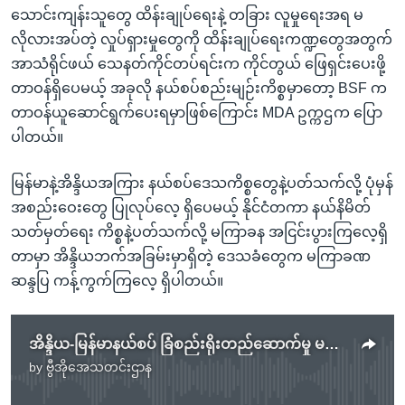
သောင်းကျန်းသူတွေ ထိန်းချုပ်ရေးနဲ့ တခြား လူမှုရေးအရ မ
လိုလားအပ်တဲ့ လှုပ်ရှားမှုတွေကို ထိန်းချုပ်ရေးကဏ္ဍတွေအတွက်
အာသံရိုင်ဖယ် သေနတ်ကိုင်တပ်ရင်းက ကိုင်တွယ် ဖြေရှင်းပေးဖို့
တာဝန်ရှိပေမယ့် အခုလို နယ်စပ်စည်းမျဉ်းကိစ္စမှာတော့ BSF က
တာဝန်ယူဆောင်ရွက်ပေးရမှာဖြစ်ကြောင်း MDA ဥက္ကဌက ပြော
ပါတယ်။
မြန်မာနဲ့အိန္ဒိယအကြား နယ်စပ်ဒေသကိစ္စတွေနဲ့ပတ်သက်လို့ ပုံမှန်
အစည်းဝေးတွေ ပြုလုပ်လေ့ ရှိပေမယ့် နိုင်ငံတကာ နယ်နိမိတ်
သတ်မှတ်ရေး ကိစ္စနဲ့ပတ်သက်လို့ မကြာခန အငြင်းပွားကြလေ့ရှိ
တာမှာ အိန္ဒိယဘက်အခြမ်းမှာရှိတဲ့ ဒေသခံတွေက မကြာခဏ
ဆန္ဒပြ ကန့်ကွက်ကြလေ့ ရှိပါတယ်။
အိန္ဒိယ-မြန်မာနယ်စပ် ခြံစည်းရိုးတည်ဆောက်မှု မဏိပူမှာ အငြင်းပွား
by
ဗွီအိုအေသတင်းဌာန
No media source currently available