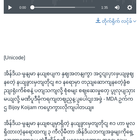
0:00
1:35
တိုက်ရိုက် လင့်ခ်
[Unicode]
အိန်ဒိယ-မွနျမာ နယျစပျက နှဈအတနျကွာ အငွငျးပှားဖှယျဖွဈ
နတေဲ့ နယျခွားမှတျတိုငျ ၈၁ နရောမှာ တညျဆောကျနတေဲ့ခွံစ
ညျးရုံးကိစ်စနဲ့ ပတျသကျလို့ စုံစမျး စဈဆေးမှုတှေ ပွုလုပျသှား
မယျလို့ မဏိပူဒီမိုကရကျတဈညှန့ျပေါငျးအဖှဲ့ - MDA ဥက်က
ဌ Bijoy Koijam ကပွောကွားလိုကျပါတယျ။
အိန်ဒိယ-မွနျမာ နယျစပျမှာရှိတဲ့ နယျခွားမှတျတိုငျ ၈၁ ဟာ မူလ
ရှိထားတဲ့နရောထကျ ၃ ကီလိုမီတာ အိန်ဒိယဘကျအခွမျးကိုရှေ့