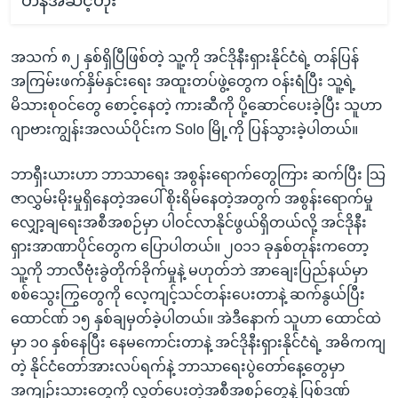
တိန်အဆင့်တိုး
အသက် ၈၂ နှစ်ရှိပြီဖြစ်တဲ့ သူ့ကို အင်ဒိုနီးရှားနိုင်ငံရဲ့ တန်ပြန်
အကြမ်းဖက်နှိမ်နှင်းရေး အထူးတပ်ဖွဲ့တွေက ဝန်းရံပြီး သူ့ရဲ့
မိသားစုဝင်တွေ စောင့်နေတဲ့ ကားဆီကို ပို့ဆောင်ပေးခဲ့ပြီး သူဟာ
ဂျာဗားကျွန်းအလယ်ပိုင်းက Solo မြို့ကို ပြန်သွားခဲ့ပါတယ်။
ဘာရှီးယားဟာ ဘာသာရေး အစွန်းရောက်တွေကြား ဆက်ပြီး သြ
ဇာလွှမ်းမိုးမှုရှိနေတဲ့အပေါ် စိုးရိမ်နေတဲ့အတွက် အစွန်းရောက်မှု
လျှော့ချရေးအစီအစဉ်မှာ ပါဝင်လာနိုင်ဖွယ်ရှိတယ်လို့ အင်ဒိုနီး
ရှားအာဏာပိုင်တွေက ပြောပါတယ်။ ၂၀၁၁ ခုနှစ်တုန်းကတော့
သူ့ကို ဘာလီဗုံးခွဲတိုက်ခိုက်မှုနဲ့ မဟုတ်ဘဲ အာချေးပြည်နယ်မှာ
စစ်သွေးကြွတွေကို လေ့ကျင့်သင်တန်းပေးတာနဲ့ ဆက်နွယ်ပြီး
ထောင်ဏ် ၁၅ နှစ်ချမှတ်ခဲ့ပါတယ်။ အဲဒီနောက် သူဟာ ထောင်ထဲ
မှာ ၁၀ နှစ်နေပြီး နေမကောင်းတာနဲ့ အင်ဒိုနီးရှားနိုင်ငံရဲ့ အဓိကကျ
တဲ့ နိုင်ငံတော်အားလပ်ရက်နဲ့ ဘာသာရေးပွဲတော်နေ့တွေမှာ
အကျဉ်းသားတွေကို လွှတ်ပေးတဲ့အစီအစဉ်တွေနဲ့ ပြစ်ဒဏ်