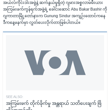
အယ်လ်ကိုင်းဒါးအဖွဲ့နဲ့ ဆက်နွယ်မှုရှိတဲ့ ဂျမားအစ္စလာမ်မီးယား
အကြမ်းဖက်ကွန်ရက်အဖွဲ့ရဲ့ ခေါင်းဆောင် Abu Bakar Bashir ကို
ဂျကာတာမြို့တော်နားက Gunung Sindur အကျဉ်းထောင်ကနေ
ဒီကနေ့မနက်မှာ လွှတ်ပေးလိုက်တာဖြစ်ပါတယ်။
SEE ALSO:
အကြမ်းဖက် တိုက်ခိုက်မှု အန္တရာယ် သတိပေးချက် ဗြိ