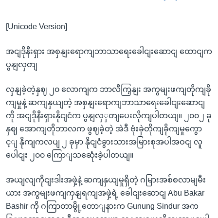
[Unicode Version]
အငျဒိုနီးရှား အစှနျးရောကျဘာသာရေးခေါငျးဆောငျ ထောငျက
ပွနျလှတျ
လှနျခဲ့တဲ့နှဈ ၂၀ လောကျက ဘာလီကြှနျး အကွမျးဖကျတိုကျခို
ကျမှုနဲ့ ဆကျနှယျတဲ့ အစှနျးရောကျဘာသာရေးခေါငျးဆောငျ
ကို အငျဒိုနီးရှားနိုငျငံက ပွနျလှှတျပေးလိုကျပါတယျ။ ၂၀၀၂ ခု
နှဈ အောကျတိုဘာလက ဖွဈခဲ့တဲ့ အဲဒီ ဗုံးခှဲတိုကျခိုကျမှုကွော
င့ျ နိုကျကလပျ ၂ ခုမှာ နိုငျငံခွားသားအမြားစုအပါအဝငျ လူ
ပေါငျး ၂၀၀ ကြောျသဆေုံးခဲ့ပါတယျ။
အယျလျကိုငျးဒါးအဖှဲ့နဲ့ ဆကျနှယျမှုရှိတဲ့ ဂမြားအစ်စလာမျမီး
ယား အကွမျးဖကျကှနျရကျအဖှဲ့ရဲ့ ခေါငျးဆောငျ Abu Bakar
Bashir ကို ဂကြာတာမွို့တောျနားက Gunung Sindur အက