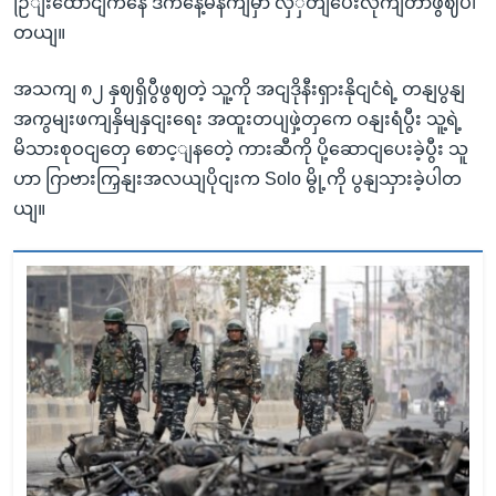
ဉြျးထောငျကနေ ဒီကနေ့မနကျမှာ လှှတျပေးလိုကျတာဖွဈပါ
တယျ။
အသကျ ၈၂ နှဈရှိပွီဖွဈတဲ့ သူ့ကို အငျဒိုနီးရှားနိုငျငံရဲ့ တနျပွနျ
အကွမျးဖကျနှိမျနှငျးရေး အထူးတပျဖှဲ့တှကေ ဝနျးရံပွီး သူ့ရဲ့
မိသားစုဝငျတှေ စောင့ျနတေဲ့ ကားဆီကို ပို့ဆောငျပေးခဲ့ပွီး သူ
ဟာ ဂြာဗားကြှနျးအလယျပိုငျးက Solo မွို့ကို ပွနျသှားခဲ့ပါတ
ယျ။