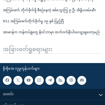
အကြမ်းဖက် တိုက်ခိုက်ဖို့ စီစဉ်နေတဲ့ စစ်သွေးကြွ ၉ ဦး အိန္ဒိယဖမ်းဆီး
9/11 အကြမ်းဖက်တိုက်ခိုက်မှု ၁၉ နှစ် ပြည့်ပြီ
အာဖဂန်က ကန်တပ်ဖွဲ့တွေ နိုဝင်ဘာမှာ ထက်ဝက်နီးပါးလျော့ချတော့မည်
အခြားဖတ်ရှုစရာများ
ဗွီအိုအေ လူမှုကွန်ယက်များ
သတင်း