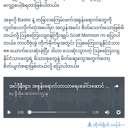
လျှော့ပေါ့ခံရတာဖြစ်ပါတယ်။
အခုလို Bashir နဲ့ တခြားအကြမ်းဖက်အစွန်းရောက်တွေကို
လွှတ်ပေးလိုက်တဲ့အပေါ်မှာ အလွန်အမင်း စိတ်မသက်မသာဖြစ်မိ
တယ်လို့ သြစတြေးလျဝန်ကြီးချုပ် Scott Morrison က ပြောပါ
တယ်။ ဘာလီဗုံးခွဲ တိုက်ခိုက်မှုအတွင်း သြစတြေးလျနိုင်ငံသား
၈၈ ယောက်သေဆုံးခဲ့ပြီး ဒါဟာ သေဆုံးသွားတဲ့ သြစတြေးလျ
နိုင်ငံသားတွေရဲ့ မိသားစုတွေနဲ့ မိတ်ဆွေတွေအတွက်တော့
စိတ်ပျက်စရာဖြစ်တယ်လို့ ပြောပါတယ်။
အင်ဒိုနီးရှား အစွန်းရောက်ဘာသာရေးခေါင်းဆောင် ထောင်က ပြန်လွတ်
by
ဗွီအိုအေသတင်းဌာန
No media source currently available
0:00
1:25
တိုက်ရိုက် လင့်ခ်