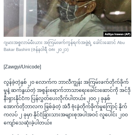
အ
သုတပဒေသာ အင်္ဂလိပ်စာ
ညွန်း
Learning English
စာမျက်နှာ
သို့
ဗွီအိုအေ လူမှုကွန်ယက်များ
ကျော်
ကြည့်
ဂျမားအစ္စလာမ်မီးယား အကြမ်းဖက်ကွန်ရက်အဖွဲ့ရဲ့ ခေါင်းဆောင် Abu
Bakar Bashir။ (ဇန်နဝါရီ ၀၈၊ ၂၀၂၁)
ရန်
ဘာသာစကားများ
ရှာဖွေ
[Zawgyi/Unicode]
ရန်
နေရာ
လွန်ခဲ့တဲ့နှစ် ၂၀ လောက်က ဘာလီကျွန်း အကြမ်းဖက်တိုက်ခိုက်
သို့
မှုနဲ့ ဆက်နွယ်တဲ့ အစွန်းရောက်ဘာသာရေးခေါင်းဆောင်ကို အင်ဒို
ကျော်
နီးရှားနိုင်ငံက ပြန်လွှတ်ပေးလိုက်ပါတယ်။ ၂၀၀၂ ခုနှစ်
ရန်
အောက်တိုဘာလက ဖြစ်ခဲ့တဲ့ အဲဒီ ဗုံးခွဲတိုက်ခိုက်မှုကြောင့် နိုက်
ကလပ် ၂ ခုမှာ နိုင်ငံခြားသားအများစုအပါအဝင် လူပေါင်း ၂၀၀
ကျော်သေဆုံးခဲ့ပါတယ်။