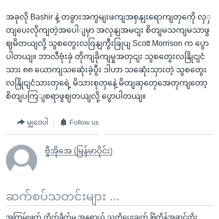
အခုလို Bashir နဲ့ တခွားအကွမျးဖကျအစှနျးရောကျတှကေို လှှ
တျပေးလိုကျတဲ့အပေါျမှာ အလှနျအမငျး စိတျမသကျမသာဖွ
ဈမိတယျလို့ သွစတွေးလဝြနျကွီးခြုပျ Scott Morrison က ပွော
ပါတယျ။ ဘာလီဗုံးခှဲ တိုကျခိုကျမှုအတှငျး သွစတွေးလနြိုငျငံ
သား ၈၈ ယောကျသဆေုံးခဲ့ပွီး ဒါဟာ သဆေုံးသှားတဲ့ သွစတွေး
လနြိုငျငံသားတှရေဲ့ မိသားစုတှနေဲ့ မိတျဆှတှေအေတှကျတော့
စိတျပကြျစရာဖွဈတယျလို့ ပွောပါတယျ။
မျှဝေပါ
Follow us
ဗွီအိုအေ (မြန်မာပိုင်း)
ဆက်စပ်သတင်းများ ...
အကြမ်းဖက် တိုက်ခိုက်မှု အန္တရာယ် သတိပေးချက် ဗြိတိန်အဆင့်တိုး