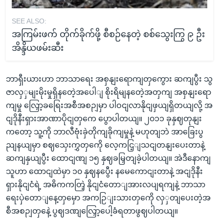
SEE ALSO:
အကြမ်းဖက် တိုက်ခိုက်ဖို့ စီစဉ်နေတဲ့ စစ်သွေးကြွ ၉ ဦး
အိန္ဒိယဖမ်းဆီး
ဘာရှီးယားဟာ ဘာသာရေး အစှနျးရောကျတှကွေား ဆကျပွီး သွ
ဇာလှှမျးမိုးမှုရှိနတေဲ့အပေါျ စိုးရိမျနတေဲ့အတှကျ အစှနျးရော
ကျမှု လြှော့ခရြေးအစီအစဉျမှာ ပါဝငျလာနိုငျဖှယျရှိတယျလို့ အ
ငျဒိုနီးရှားအာဏာပိုငျတှကေ ပွောပါတယျ။ ၂၀၁၁ ခုနှဈတုနျး
ကတော့ သူ့ကို ဘာလီဗုံးခှဲတိုကျခိုကျမှုနဲ့ မဟုတျဘဲ အာခြေးပွ
ညျနယျမှာ စဈသှေးကွှတှကေို လေ့ကငြ့ျသငျတနျးပေးတာနဲ့
ဆကျနှယျပွီး ထောငျဏျ ၁၅ နှဈခမြှတျခဲ့ပါတယျ။ အဲဒီနောကျ
သူဟာ ထောငျထဲမှာ ၁၀ နှဈနပွေီး နမေကောငျးတာနဲ့ အငျဒိုနီး
ရှားနိုငျငံရဲ့ အဓိကကတြဲ့ နိုငျငံတောျအားလပျရကျနဲ့ ဘာသာ
ရေးပှဲတောျနေ့တှမှော အကဉြျးသားတှကေို လှှတျပေးတဲ့အ
စီအစဉျတှနေဲ့ ပွဈဒဏျလြှော့ပေါ့ခံရတာဖွဈပါတယျ။