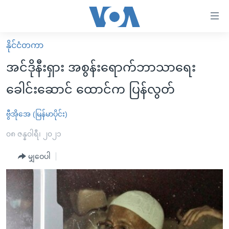
သုံး
ရ
လွယ်ကူ
နိုင်ငံတကာ
မူလစာမျက်နှာ
စေ
အင်ဒိုနီးရှား အစွန်းရောက်ဘာသာရေး
မြန်မာ
သည့်
ခေါင်းဆောင် ထောင်က ပြန်လွတ်
ကမ္ဘာ့သတင်းများ
Link
ဗွီဒီယို
နိုင်ငံတကာ
ဗွီအိုအေ (မြန်မာပိုင်း)
များ
သတင်းလွတ်လပ်ခွင့်
အမေရိကန်
၀၈ ဇန္နဝါရီ၊ ၂၀၂၁
ပင်မ
ရပ်ဝန်းတခု လမ်းတခု အလွန်
တရုတ်
အကြောင်းအရာ
မျှဝေပါ
သို့
အင်္ဂလိပ်စာလေ့လာမယ်
အစ္စရေး-ပါလက်စတိုင်း
ကျော်
အပတ်စဉ်ကဏ္ဍများ
အမေရိကန်သုံးအီဒီယံ
ကြည့်
ရေဒီယိုနှင့်ရုပ်သံ အချက်အလက်များ
မကြေးမုံရဲ့ အင်္ဂလိပ်စာ
ရေဒီယို
ရန်
ပင်မ
ရေဒီယို/တီဗွီအစီအစဉ်
ရုပ်ရှင်ထဲက အင်္ဂလိပ်စာ
တီဗွီ