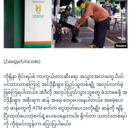
အ
သုတပဒေသာ အင်္ဂလိပ်စာ
ညွန်း
Learning English
စာမျက်နှာ
သို့
ဗွီအိုအေ လူမှုကွန်ယက်များ
ကျော်
ကြည့်
ရန်
ဘာသာစကားများ
ရှာဖွေ
(Zawgyi/Unicode)
ရန်
နေရာ
ကိုရိုနာ ဗိုင်းရပ်စ် ကာကွယ်တားဆီးရေး အသွားအလာတွေ ပိတ်
သို့
ပင်ထားတာကြောင့် အင်ဒိုနီးရှား ပြည်သူတစ်ချို့ အလုပ်လက်မဲ့
ကျော်
ဖြစ်ကြရပါတယ်။ အဲဒီလို အလုပ်ပြုတ်သွားသူတွေ ခံသာစေဖို့ အ
ရန်
င်ဒိုနီးရှား အစိုးရက ဆန် အခမဲ့ ဝေငှပေးနေပါတယ်။ အခမဲ့ပေး
တဲ့ ဆန်တွေကို ATM စက်က ငွေထုတ်ပေးသလိုမျိုး ဆန်ကို ချိန်
ပြီးထုတ်ပေးတဲ့စက်နဲ့ ပေးဝေနေတာပါ။ ရိုက်တာ သတင်းတစ်ရပ်
ကို ကိုရဲမင်းထွန်းက ပြောပြပါမယ်။