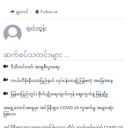
မျှဝေပါ
Follow us
ရဲမင်းထွန်း
ဆက်စပ်သတင်းများ ...
ဒီသီတင်းပတ် အာရှစီးပွားရေး
ကယ်လီဖိုးနီးယားပြည်နယ် လုပ်ငန်းတချို့ပြန်စတဲ့ အခြေအနေ
မြန်မာပြည်တွင်း စိုက်ပျိုးရေးထွက်ကုန် ဈေးကွက်နဲ့ ဖြန့်ချီမှု
အရှေ့တောင်အာရှမှာ အင်ဒိုနီးရှား COVID-19 ကူးစက်မှု အများဆုံး
ဖြစ်လာ
အင်ဒိုနီးရှားဘာသာရေးပွဲကပြန်လာသူ ထိုင်း ထက်ဝက်ကျော် COVID-19