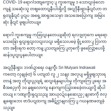
COVID- 19 ရောဂါဒဏျကွောင့ျ ကူးစကျမှု ၁ သောငျးခှဲလော
ကျနဲ့ သဆေုံးသူ တဈထောငျနီးပါးရှိလို့ အငျဒိုနီးရှားနိုငျငံဟာ တ
ရုတျနိုငျငံ ပွငျပ အရှေ့အာရှဒသေမှာ အသအေပြောကျ အမြား
ဆုံး နိုငျငံ ဖွဈပါတယျ။
ရောဂါ ကူးစကျမှု ကဆြငျးနတေယျဆိုတဲ့ ရလဒျတှကေ မရရော
မသခြော ရှငျးရှငျးလငျးလငျး မရှိသေးပမေဲ့ မွို့တောျ ဂြာကာ
တာ အစိုးရက တော့ ကန့ျသတျခကြျတှကေို ဖွလြှေော့ပေးဖို့
ဆန်ဒပွငျးပွနပေါတယျ။
အငျဒိုနီးရှား ဘဏ်ဍာရေး ဝနျကွီး Sri Mulyani Indrawati
ကတော့ လှနျခဲ့တဲ့ ၆ ပတျထဲ လူ ၂ သနျး အလုပျ မရှိဖွဈသှားရ
တာနဲ့ အတူ တိုငျးပွညျရဲ့ ဆငျးရဲနှမျးပါးမှု တိုကျဖကြျရေး အ
စီအစဉျကို ၁၀ နှဈလောကျ နောကျကသြှားစခေဲ့တယျလို့ ဆိုပါ
တယျ ။ာဏျကွီးရှငျသညျ အာယုဝဍ်ဎနဆေးညှှနျးစာကို ဇလှ
နျဈေးဘေး ဗာဒံပငျထကျ အဓိဋ်ဌာနျလကြျ ဂဃနဏဖတျခဲ့
သညျ။