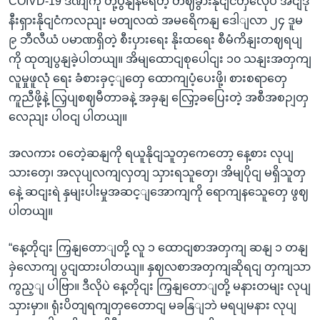
COIVD-19 ဒဏျကို တုံ့ပွနျနရေတဲ့ တဈခွားနိုငျငံတှလေိုပဲ အငျဒို
နီးရှားနိုငျငံကလညျး မတျလထဲ အမရေိကနျ ဒေါျလာ ၂၄ ဒူမ
၉ ဘီလီယံ ပမာဏရှိတဲ့ စီးပှားရေး နိုးထရေး စီမံကိနျးတဈရပျ
ကို ထုတျပွနျခဲ့ပါတယျ။ အိမျထောငျစုပေါငျး ၁၀ သနျးအတှကျ
လူမှုဖူလုံ ရေး ခံစားခှင့ျတှေ ထောကျပံ့ပေးဖို့၊ စားစရာတှေ
ကူညီဖို့နဲ့ လြှပျစဈမီတာခနဲ့ အခှနျ လြှော့ခပြေးတဲ့ အစီအစဉျတှ
လေညျး ပါဝငျ ပါတယျ။
အလကား ဝတေဲ့ဆနျကို ရယူနိုငျသူတှကေတော့ နေ့စား လုပျ
သားတှေ၊ အလုပျလကျလှတျ သှားရသူတှေ၊ အိမျပိုငျ မရှိသူတှ
နေဲ့ ဆငျးရဲ နှမျးပါးမှုအဆင့ျအောကျကို ရောကျနသေူတှေ ဖွဈ
ပါတယျ။
“နေ့တိုငျး ကြှနျတောျတို့ လူ ၁ ထောငျစာအတှကျ ဆနျ ၁ တနျ
ခှဲလောကျ ပွငျထားပါတယျ။ နှဈလစာအတှကျဆိုရငျ တှကျသာ
ကွည့ျ ပါဗြာ။ ဒီလိုပဲ နေ့တိုငျး ကြှနျတောျတို့ မနားတမျး လုပျ
သှားမှာ။ ရုံးပိတျရကျတှတေောငျ မခနြျဘဲ မရပျမနား လုပျ