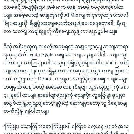
သာစဖေို့ အငျဒိုနီးရှား အစိုးရက ဆနျ အခမဲ့ ဝငှေပေးနပေါတ
ယျ။ အခမဲ့ပေးတဲ့ ဆနျတှကေို ATM စကျက ငှထေုတျပေးသလို
မြိုး ဆနျကို ခြိနျပွီးထုတျပေးတဲ့စကျနဲ့ ပေးဝနေတောပါ။ ရိုကျ
တာ သတငျးတဈရပျကို ကိုရဲမငျးထှနျးက ပွောပွပါမယျ။
ဒီလို အစိုးရထုတျပေးတဲ့ အခမဲ့ရတဲ့ ဆနျကွောင့ျ သကျသာရာ
ရသူတှထေဲ Lynda Syafri တဈယောကျလညျး ပါပါတယျ။ သူ
ကော သူ့ယောကြျားပါ အလုပျ မရှိဖွဈခဲ့ရတာပါ။ Lynda မှာ ကို
ယျဝနျကလညျး ၃ လ ရှိနတောပါ။ အခုတော့ မွို့တောျ ဂြာကာ
တာ အပွငျဘကျ Depok အရပျက အငျဒိုနီးရှား စဈတပျစခနျး
တဈခုထဲ ဆနျဝတေဲ့ နရောမှာ တနျးစီရငျး သူ့အလှည့ျကို စော
င့ျနပေါ တယျ။ နှာခေါငျးစညျးကို စညျးပွီး လူခငြျး ခှပျခှာ
ခှာနဲ့ စိတျရှညျရှညျစောင့ျပွီးတဲ့ နောကျမှာတော့ သူ ဒီနေ့ ဆနျ
တကီလိုခှဲ ရခဲ့ပါတယျ။
“ကြှနျမ ယောကျြားရော ကြှနျမပါ လြောျကွေးငှေ မရဘဲ အလု