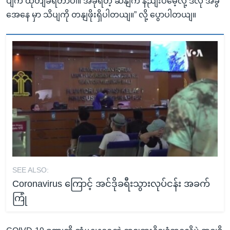
ပျက ထုတျခံရတာပါ။ အခုရတဲ့ ဆနျက နညျးပမေဲ့လို့ ဒီလို အခွ
အေနေ မှာ သိပျကို တနျဖိုးရှိပါတယျ။” လို့ ပွောပါတယျ။
SEE ALSO:
Coronavirus ကြောင့် အင်ဒိုခရီးသွားလုပ်ငန်း အခက်
ကြုံ