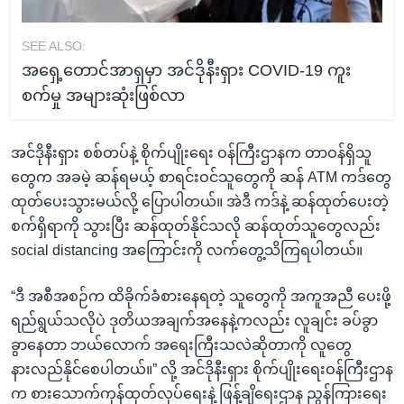
SEE ALSO:
အရှေ့တောင်အာရှမှာ အင်ဒိုနီးရှား COVID-19 ကူး
စက်မှု အများဆုံးဖြစ်လာ
အင်ဒိုနီးရှား စစ်တပ်နဲ့ စိုက်ပျိုးရေး ဝန်ကြီးဌာနက တာဝန်ရှိသူ
တွေက အခမဲ့ ဆန်ရမယ့် စာရင်းဝင်သူတွေကို ဆန် ATM ကဒ်တွေ
ထုတ်ပေးသွားမယ်လို့ ပြောပါတယ်။ အဲဒီ ကဒ်နဲ့ ဆန်ထုတ်ပေးတဲ့
စက်ရှိရာကို သွားပြီး ဆန်ထုတ်နိုင်သလို ဆန်ထုတ်သူတွေလည်း
social distancing အကြောင်းကို လက်တွေ့သိကြရပါတယ်။
“ဒီ အစီအစဉ်က ထိခိုက်ခံစားနေရတဲ့ သူတွေကို အကူအညီ ပေးဖို့
ရည်ရွယ်သလိုပဲ ဒုတိယအချက်အနေနဲ့ကလည်း လူချင်း ခပ်ခွာ
ခွာနေတာ ဘယ်လောက် အရေးကြီးသလဲဆိုတာကို လူတွေ
နားလည်နိုင်စေပါတယ်။” လို့ အင်ဒိုနီးရှား စိုက်ပျိုးရေးဝန်ကြီးဌာန
က စားသောက်ကုန်ထုတ်လုပ်ရေးနဲ့ ဖြန့်ချိရေးဌာန ညွန်ကြားရေး