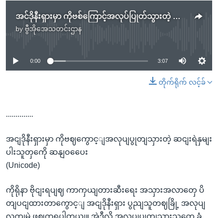
အင်ဒိုနီးရှားမှာ ကိုဗစ်ကြောင့်အလုပ်ပြုတ်သွားတဲ့ ဆင်းရဲနွမ်းပါးသူတွေကို ဆန်ဝေပေး
by
ဗွီအိုအေသတင်းဌာန
No media source currently available
0:00
3:07
တိုက်ရိုက် လင့်ခ်
..............
အငျဒိုနီးရှားမှာ ကိုဗဈကွောင့ျအလုပျပွုတျသှားတဲ့ ဆငျးရဲနှမျး
ပါးသူတှကေို ဆနျဝပေေး
(Unicode)
ကိုရိုနာ ဗိုငျးရပျဈ ကာကှယျတားဆီးရေး အသှားအလာတှေ ပိ
တျပငျထားတာကွောင့ျ အငျဒိုနီးရှား ပွညျသူတဈခြို့ အလုပျ
လကျမဲ့ ဖွဈကွရပါတယျ။ အဲဒီလို အလုပျပွုတျသှားသူတှေ ခံ