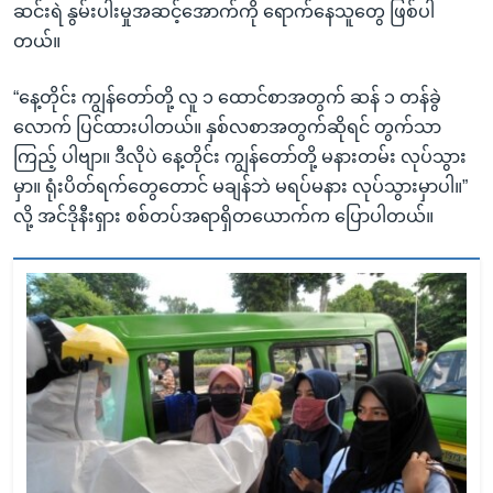
ဆင်းရဲ နွမ်းပါးမှုအဆင့်အောက်ကို ရောက်နေသူတွေ ဖြစ်ပါ
တယ်။
“နေ့တိုင်း ကျွန်တော်တို့ လူ ၁ ထောင်စာအတွက် ဆန် ၁ တန်ခွဲ
လောက် ပြင်ထားပါတယ်။ နှစ်လစာအတွက်ဆိုရင် တွက်သာ
ကြည့် ပါဗျာ။ ဒီလိုပဲ နေ့တိုင်း ကျွန်တော်တို့ မနားတမ်း လုပ်သွား
မှာ။ ရုံးပိတ်ရက်တွေတောင် မချန်ဘဲ မရပ်မနား လုပ်သွားမှာပါ။”
လို့ အင်ဒိုနီးရှား စစ်တပ်အရာရှိတယောက်က ပြောပါတယ်။