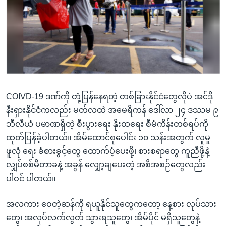
COIVD-19 ဒဏ်ကို တုံ့ပြန်နေရတဲ့ တစ်ခြားနိုင်ငံတွေလိုပဲ အင်ဒို
နီးရှားနိုင်ငံကလည်း မတ်လထဲ အမေရိကန် ဒေါ်လာ ၂၄ ဒဿမ ၉
ဘီလီယံ ပမာဏရှိတဲ့ စီးပွားရေး နိုးထရေး စီမံကိန်းတစ်ရပ်ကို
ထုတ်ပြန်ခဲ့ပါတယ်။ အိမ်ထောင်စုပေါင်း ၁၀ သန်းအတွက် လူမှု
ဖူလုံ ရေး ခံစားခွင့်တွေ ထောက်ပံ့ပေးဖို့၊ စားစရာတွေ ကူညီဖို့နဲ့
လျှပ်စစ်မီတာခနဲ့ အခွန် လျှော့ချပေးတဲ့ အစီအစဉ်တွေလည်း
ပါဝင် ပါတယ်။
အလကား ဝေတဲ့ဆန်ကို ရယူနိုင်သူတွေကတော့ နေ့စား လုပ်သား
တွေ၊ အလုပ်လက်လွတ် သွားရသူတွေ၊ အိမ်ပိုင် မရှိသူတွေနဲ့