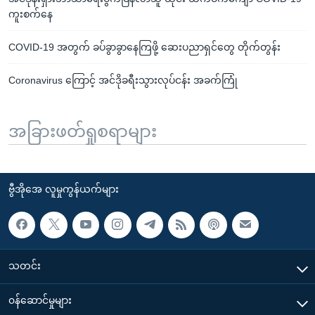
ကူးစက်နေ
COVID-19 အတွက် ခပ်ခွာခွာနေကြဖို့ ဆေးပညာရှင်တွေ တိုက်တွန်း
Coronavirus ကြောင့် အင်ဒိုခရီးသွားလုပ်ငန်း အခက်ကြုံ
အခြားဖတ်ရှုစရာများ
ဗွီအိုအေ လူမှုကွန်ယက်များ
သတင်း
၀န်ဆောင်မှုများ