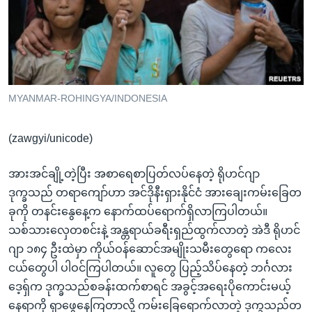
အ
သုတပဒေသာ အင်္ဂလိပ်စာ
ညွန်း
Learning English
စာမျက်နှာ
သို့
ဗွီအိုအေ လူမှုကွန်ယက်များ
ကျော်
ကြည့်
MYANMAR-ROHINGYA/INDONESIA
ရန်
ဘာသာစကားများ
ရှာဖွေ
(zawgyi/unicode)
ရန်
နေရာ
အားအင်ချို့တဲ့ပြီး အစာရေစာပြတ်လပ်နေတဲ့ ရိုဟင်ဂျာ
သို့
ဒုက္ခသည် တရာကျော်ဟာ အင်ဒိုနီးရှားနိုင်ငံ အားချေးကမ်းခြေတ
ကျော်
ခုကို တနင်းနွေနေ့က နောက်ထပ်ရောက်ရှိလာကြပါတယ်။
ရန်
သစ်သားလှေတစင်းနဲ့ အန္တရာယ်ခရီးရှည်ထွက်လာတဲ့ အဲဒီ ရိုဟင်
ဂျာ ၁၈၄ ဦးထဲမှာ ကိုယ်ဝန်ဆောင်အမျိုးသမီးတွေရော ကလေး
ငယ်တွေပါ ပါဝင်ကြပါတယ်။ လူတွေ ပြည့်သိပ်နေတဲ့ ဘင်္ဂလား
ဒေ့ရ်ှက ဒုက္ခသည်စခန်းထက်စာရင် အခွင့်အရေးပိုကောင်းမယ့်
နေရာကို ရှာဖွေနေကြတာလို့ ကမ်းခြေရောက်လာတဲ့ ဒုက္ခသည်တ