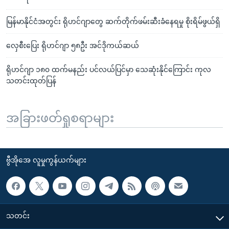
မြန်မာနိုင်ငံအတွင်း ရိုဟင်ဂျာတွေ ဆက်တိုက်ဖမ်းဆီးခံနေရမှု စိုးရိမ်ဖွယ်ရှိ
လှေစီးပြေး ရိုဟင်ဂျာ ၅၈ဦး အင်ဒိုကယ်ဆယ်
ရိုဟင်ဂျာ ၁၈၀ ထက်မနည်း ပင်လယ်ပြင်မှာ သေဆုံးနိုင်ကြောင်း ကုလ
သတင်းထုတ်ပြန်
အခြားဖတ်ရှုစရာများ
ဗွီအိုအေ လူမှုကွန်ယက်များ
သတင်း