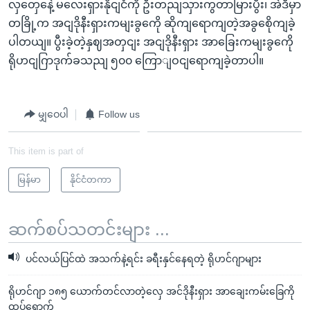
လှတှေနေဲ့ မလေးရှားနိုငျငံကို ဦးတညျသှားကွတာမြားပွီး၊ အဲဒီမှာ
တခြို့က အငျဒိုနီးရှားကမျးခွကေို ဆိုကျရောကျတဲ့အခွစေိုကျခဲ့
ပါတယျ။ ပွီးခဲ့တဲ့နှဈအတှငျး အငျဒိုနီးရှား အာခြေးကမျးခွကေို
ရိုဟငျဂြာဒုက်ခသညျ ၅၀၀ ကြောျဝငျရောကျခဲ့တာပါ။
မျှဝေပါ
Follow us
This item is part of
မြန်မာ
နိုင်ငံတကာ
ဆက်စပ်သတင်းများ ...
ပင်လယ်ပြင်ထဲ အသက်နဲ့ရင်း ခရီးနှင်နေရတဲ့ ရိုဟင်ဂျာများ
ရိုဟင်ဂျာ ၁၈၅ ယောက်တင်လာတဲ့လှေ အင်ဒိုနီးရှား အာချေးကမ်းခြေကို
ထပ်ရောက်