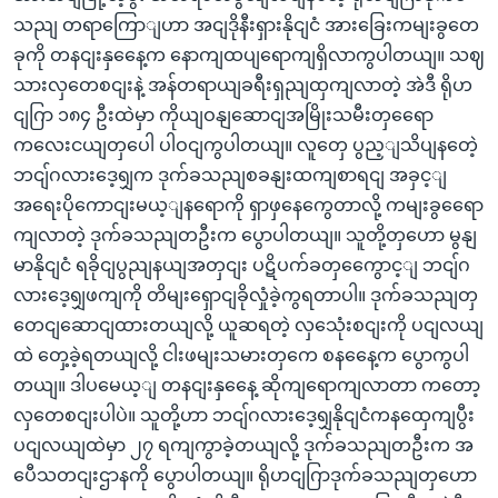
သညျ တရာကြောျဟာ အငျဒိုနီးရှားနိုငျငံ အားခြေးကမျးခွတေ
ခုကို တနငျးနှနေေ့က နောကျထပျရောကျရှိလာကွပါတယျ။ သဈ
သားလှတေစငျးနဲ့ အန်တရာယျခရီးရှညျထှကျလာတဲ့ အဲဒီ ရိုဟ
ငျဂြာ ၁၈၄ ဦးထဲမှာ ကိုယျဝနျဆောငျအမြိုးသမီးတှရေော
ကလေးငယျတှပေါ ပါဝငျကွပါတယျ။ လူတှေ ပွည့ျသိပျနတေဲ့
ဘငျ်ဂလားဒေ့ရျှက ဒုက်ခသညျစခနျးထကျစာရငျ အခှင့ျ
အရေးပိုကောငျးမယ့ျနရောကို ရှာဖှနေကွေတာလို့ ကမျးခွရေော
ကျလာတဲ့ ဒုက်ခသညျတဦးက ပွောပါတယျ။ သူတို့တှဟော မွနျ
မာနိုငျငံ ရခိုငျပွညျနယျအတှငျး ပဋိပက်ခတှကွေောင့ျ ဘငျ်ဂ
လားဒေ့ရျှဖကျကို တိမျးရှောငျခိုလှုံခဲ့ကွရတာပါ။ ဒုက်ခသညျတှ
တေငျဆောငျထားတယျလို့ ယူဆရတဲ့ လှသေုံးစငျးကို ပငျလယျ
ထဲ တှေ့ခဲ့ရတယျလို့ ငါးဖမျးသမားတှကေ စနနေေ့က ပွောကွပါ
တယျ။ ဒါပမေယ့ျ တနငျးနှနေေ့ ဆိုကျရောကျလာတာ ကတော့
လှတေစငျးပါပဲ။ သူတို့ဟာ ဘငျ်ဂလားဒေ့ရျှနိုငျငံကနထှေကျပွီး
ပငျလယျထဲမှာ ၂၇ ရကျကွာခဲ့တယျလို့ ဒုက်ခသညျတဦးက အ
ပေီသတငျးဌာနကို ပွောပါတယျ။ ရိုဟငျဂြာဒုက်ခသညျတှဟော