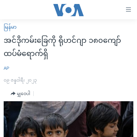
သုံး
ရ
လွယ်ကူ
မြန်မာ
မူလစာမျက်နှာ
စေ
အင်ဒိုကမ်းခြေကို ရိုဟင်ဂျာ ၁၈၀ကျော်
မြန်မာ
သည့်
ထပ်မံရောက်ရှိ
ကမ္ဘာ့သတင်းများ
Link
ဗွီဒီယို
နိုင်ငံတကာ
AP
များ
သတင်းလွတ်လပ်ခွင့်
အမေရိကန်
၀၉ ဇန္နဝါရီ၊ ၂၀၂၃
ပင်မ
ရပ်ဝန်းတခု လမ်းတခု အလွန်
တရုတ်
အကြောင်းအရာ
မျှဝေပါ
သို့
အင်္ဂလိပ်စာလေ့လာမယ်
အစ္စရေး-ပါလက်စတိုင်း
ကျော်
အပတ်စဉ်ကဏ္ဍများ
အမေရိကန်သုံးအီဒီယံ
ကြည့်
ရေဒီယိုနှင့်ရုပ်သံ အချက်အလက်များ
မကြေးမုံရဲ့ အင်္ဂလိပ်စာ
ရေဒီယို
ရန်
ပင်မ
ရေဒီယို/တီဗွီအစီအစဉ်
ရုပ်ရှင်ထဲက အင်္ဂလိပ်စာ
တီဗွီ