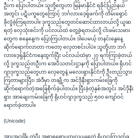
ဦးက ပြောပါတယ်။ သူတို့တွေဟာ မြန်မာနိုင်ငံ ရခိုင်ပြည်နယ်
အတွင်း ပဋိပက္ခတွေကြောင့် ဘင်္ဂလားဒေ့ရ်ှဖက်ကို တိမ်းရှောင်
ခိုလှုံခဲ့ကြရတာပါ။ ဒုက္ခသည်တွေတင်ဆောင်ထားတယ်လို့ ယူဆ
ရတဲ့ လှေသုံးစင်းကို ပင်လယ်ထဲ တွေ့ခဲ့ရတယ်လို့ ငါးဖမ်းသမား
တွေက စနေနေ့က ပြောကြပါတယ်။ ဒါပေမယ့် တနင်းနွေနေ့
ဆိုက်ရောက်လာတာ ကတော့ လှေတစင်းပါပဲ။ သူတို့ဟာ ဘင်္ဂ
လားဒေ့ရ်ှနိုင်ငံကနေထွက်ပြီး ပင်လယ်ထဲမှာ ၂၇ ရက်ကြာခဲ့တယ်
လို့ ဒုက္ခသည်တဦးက အေပီသတင်းဌာနကို ပြောပါတယ်။ ရိုဟင်
ဂျာဒုက္ခသည်တွေဟာ လှေတွေနဲ့ မလေးရှားနိုင်ငံကို ဦးတည်သွား
ကြတာများပြီး၊ အဲဒီမှာ တချို့က အင်ဒိုနီးရှားကမ်းခြေကို
ဆိုက်ရောက်တဲ့အခြေစိုက်ခဲ့ပါတယ်။ ပြီးခဲ့တဲ့နှစ်အတွင်း အင်ဒိုနီး
ရှား အာချေးကမ်းခြေကို ရိုဟင်ဂျာဒုက္ခသည် ၅၀၀ ကျော်ဝင်
ရောက်ခဲ့တာပါ။
(Unicode)
အားအငျခြို့တဲ့ပွီး အစာရစောပွတျလပျနတေဲ့ ရိုဟငျဂြာဒုက်ခ