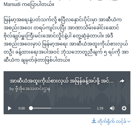
Marsudi ကပြောပါတယ်။
မြန်မာ့အရေးနဲ့ပတ်သက်လို့ ဧပြီလနှောင်းပိုင်းမှာ အာဆီယံက
အစည်းအဝေး တရပ်ကျင်းပပြီး အာဏာသိမ်းခေါင်းဆောင်
ဗိုလ်ချုပ်မှူးကြီးမင်းအောင်လှိုင်နဲ့ပါ တွေ့ဆုံခဲ့တာပါ။ အဲဒီ
အစည်းအဝေးမှာပဲ မြန်မာ့အရေး အာဆီယံအထူးကိုယ်စားလှယ်
တဦး ခန့်ထားရေးအပါအဝင် ဘုံသဘောတူညီချက် ၅ ရပ်ကို အာ
ဆီယံက ချမှတ်ခဲ့တာဖြစ်ပါတယ်။
အာဆီယံအထူးကိုယ်စားလှယ် အမြန်ခန့်အပ်ဖို့ အင်ဒိုတိုက်တွန်း
by
ဗွီအိုအေသတင်းဌာန
No media source currently available
0:00
1:29
တိုက်ရိုက် လင့်ခ်