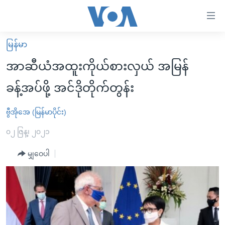
သုံး
ရ
လွယ်ကူ
မြန်မာ
မူလစာမျက်နှာ
စေ
အာဆီယံအထူးကိုယ်စားလှယ် အမြန်
မြန်မာ
သည့်
ခန့်အပ်ဖို့ အင်ဒိုတိုက်တွန်း
ကမ္ဘာ့သတင်းများ
Link
ဗွီဒီယို
နိုင်ငံတကာ
ဗွီအိုအေ (မြန်မာပိုင်း)
များ
သတင်းလွတ်လပ်ခွင့်
အမေရိကန်
၀၂ ဇြန္၊ ၂၀၂၁
ပင်မ
ရပ်ဝန်းတခု လမ်းတခု အလွန်
တရုတ်
အကြောင်းအရာ
မျှဝေပါ
သို့
အင်္ဂလိပ်စာလေ့လာမယ်
အစ္စရေး-ပါလက်စတိုင်း
ကျော်
အပတ်စဉ်ကဏ္ဍများ
အမေရိကန်သုံးအီဒီယံ
ကြည့်
ရေဒီယိုနှင့်ရုပ်သံ အချက်အလက်များ
မကြေးမုံရဲ့ အင်္ဂလိပ်စာ
ရေဒီယို
ရန်
ပင်မ
ရေဒီယို/တီဗွီအစီအစဉ်
ရုပ်ရှင်ထဲက အင်္ဂလိပ်စာ
တီဗွီ