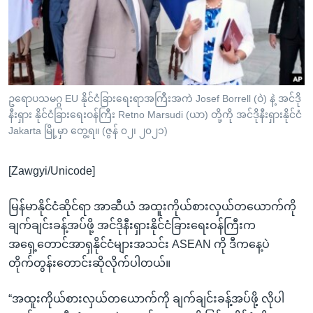
အ
သုတပဒေသာ အင်္ဂလိပ်စာ
ညွန်း
Learning English
စာမျက်နှာ
သို့
ဗွီအိုအေ လူမှုကွန်ယက်များ
ကျော်
ကြည့်
ဥရောပသမဂ္ဂ EU နိုင်ငံခြားရေးရာအကြီးအကဲ Josef Borrell (ဝဲ) နဲ့ အင်ဒို
နီးရှား နိုင်ငံခြားရေးဝန်ကြီး Retno Marsudi (ယာ) တို့ကို အင်ဒိုနီးရှားနိုင်ငံ
ရန်
ဘာသာစကားများ
Jakarta မြို့မှာ တွေ့ရ။ (ဇွန် ၀၂၊ ၂၀၂၁)
ရှာဖွေ
ရန်
[Zawgyi/Unicode]
နေရာ
သို့
မြန်မာနိုင်ငံဆိုင်ရာ အာဆီယံ အထူးကိုယ်စားလှယ်တယောက်ကို
ကျော်
ချက်ချင်းခန့်အပ်ဖို့ အင်ဒိုနီးရှားနိုင်ငံခြားရေးဝန်ကြီးက
ရန်
အရှေ့တောင်အာရှနိုင်ငံများအသင်း ASEAN ကို ဒီကနေ့ပဲ
တိုက်တွန်းတောင်းဆိုလိုက်ပါတယ်။
“အထူးကိုယ်စားလှယ်တယောက်ကို ချက်ချင်းခန့်အပ်ဖို့ လိုပါ