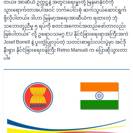
တယ်။ အာဆီယံ ဥက္ကဋ္ဌနဲ့ အတွင်းရေးမှူးတို့ မြန်မာနိုင်ငံကို
သွားရောက်တာအပါအဝင် ဘက်ပေါင်းစုံ ဆက်သွယ်ဆောင်ရွက်
ဖို့လိုပါတယ်။ ဒါဟာ မြန်မာ့အရေးအာဆီယံက ရထားတဲ့ ဘုံ
သဘောတူညီမှု ၅ ရပ်ကို စတင်အကောင်အထည်ဖော်တာလည်း
ဖြစ်ပါတယ်။" လို့ ဥရောပသမဂ္ဂ EU နိုင်ငံခြားရေးရာအကြီးအကဲ
Josef Borrell နဲ့ ပူးတွဲပြုလုပ်တဲ့ သတင်းစာရှင်းလင်းပွဲမှာ အင်ဒို
နီးရှား နိုင်ငံခြားရေးဝန်ကြီး Retno Marsudi က ပြောဆိုသွားတာ
ပါ။