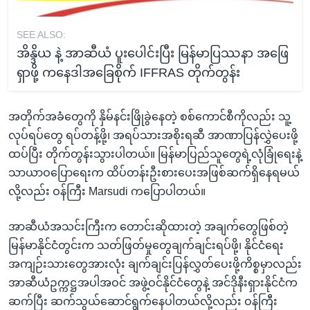
SEE ALSO:
အိန္ဒိယ နဲ့ အာဆီယံ ပူးပေါင်းပြီး မြန်မာပြဿနာ အဖြေ
ရှာဖို့ ကနေဒါအခြေစိုက် IFFRAS တိုက်တွန်း
အတိုက်အခံတွေကို နှိမ်နင်းဖြိုခွဲနေတဲ့ စစ်ကောင်စီကိုလည်း သူ့
လုပ်ရပ်တွေ ရပ်တန့်ဖို့၊ အရပ်သားအစိုးရဆီ အာဏာပြန်လွှဲပေးဖို့
ထပ်ပြီး တိုက်တွန်းသွားပါတယ်။ မြန်မာပြည်သူတွေရဲ့လုံခြုံရေးနဲ့
သာယာဝပြောရေးက ထိပ်တန်းဦးစားပေးအဖြစ်ဆက်ရှိနေရမယ်
လို့လည်း ဝန်ကြီး Marsudi ကပြောပါတယ်။
အာဆီယံအသင်းကြီးက တောင်းဆိုထားတဲ့ အချက်တွေဖြစ်တဲ့
မြန်မာနိုင်ငံတွင်းက သတ်ဖြတ်မှုတွေချက်ချင်းရပ်ဖို့၊ နိုင်ငံရေး
အကျဉ်းသားတွေအားလုံး ချက်ချင်းပြန်လွှတ်ပေးဖို့ကိစ္စမှာလည်း
အာဆီယံဥက္ကဋ္ဌအပါအဝင် အဖွဲ့ဝင်နိုင်ငံတွေနဲ့ အင်ဒိုနီးရှားနိုင်ငံက
ဆက်ပြီး ဆက်သွယ်ဆောင်ရွက်နေပါတယ်လို့လည်း ဝန်ကြီး