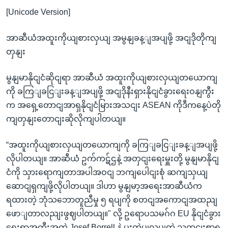
[Unicode Version]
အာဆီယံအထူးကိုယျစားလှယျ အမွနျခန့ျအပျဖို့ အငျဒိုတိုကျ
တှနျး
မွနျမာနိုငျငံဆိုငျရာ အာဆီယံ အထူးကိုယျစားလှယျတယောကျ
ကို ခကြျခငြျးခန့ျအပျဖို့ အငျဒိုနီးရှားနိုငျငံခွားရေးဝနျကွီး
က အရှေ့တောငျအာရှနိုငျငံမြားအသငျး ASEAN ကိုဒီကနေ့ပဲတို
ကျတှနျးတောငျးဆိုလိုကျပါတယျ။
“အထူးကိုယျစားလှယျတယောကျကို ခကြျခငြျးခန့ျအပျဖို့
လိုပါတယျ။ အာဆီယံ ဥက်ကဋ်ဌနဲ့ အတှငျးရေးမှူးတို့ မွနျမာနိုငျ
ငံကို သှားရောကျတာအပါအဝငျ ဘကျပေါငျးစုံ ဆကျသှယျ
ဆောငျရှကျဖို့လိုပါတယျ။ ဒါဟာ မွနျမာ့အရေးအာဆီယံက
ရထားတဲ့ ဘုံသဘောတူညီမှု ၅ ရပျကို စတငျအကောငျအထညျ
ဖောျတာလညျးဖွဈပါတယျ။" လို့ ဥရောပသမဂ်ဂ EU နိုငျငံခွား
ရေးရာအကွီးအကဲ Josef Borrell နဲ့ ပူးတှဲပွုလုပျတဲ့ သတငျးစာရှ