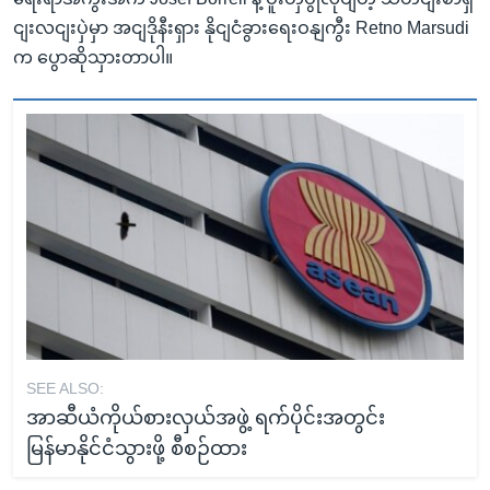
ငျးလငျးပှဲမှာ အငျဒိုနီးရှား နိုငျငံခွားရေးဝနျကွီး Retno Marsudi
က ပွောဆိုသှားတာပါ။
SEE ALSO:
အာဆီယံကိုယ်စားလှယ်အဖွဲ့ ရက်ပိုင်းအတွင်း
မြန်မာနိုင်ငံသွားဖို့ စီစဉ်ထား