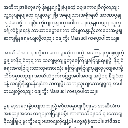
အတိုကျအခံတှကေို နှိမျနငျးဖွိုခှဲနတေဲ့ စဈကောငျစီကိုလညျး
သူ့လုပျရပျတှေ ရပျတန့ျဖို့၊ အရပျသားအစိုးရဆီ အာဏာပွနျ
လှှဲပေးဖို့ ထပျပွီး တိုကျတှနျးသှားပါတယျ။ မွနျမာပွညျသူတှ
ရေဲ့လုံခွုံရေးနဲ့ သာယာဝပွောရေးက ထိပျတနျးဦးစားပေးအဖွဈ
ဆကျရှိနရေမယျလို့လညျး ဝနျကွီး Marsudi ကပွောပါတယျ။
အာဆီယံအသငျးကွီးက တောငျးဆိုထားတဲ့ အခကြျတှဖွေဈတဲ့
မွနျမာနိုငျငံတှငျးက သတျဖွတျမှုတှခေကြျခငြျးရပျဖို့၊ နိုငျငံ
ရေးအကဉြျးသားတှအေားလုံး ခကြျခငြျးပွနျလှှတျပေးဖို့
ကိစ်စမှာလညျး အာဆီယံဥက်ကဋ်ဌအပါအဝငျ အဖှဲ့ဝငျနိုငျငံတှ
နေဲ့ အငျဒိုနီးရှားနိုငျငံက ဆကျပွီး ဆကျသှယျဆောငျရှကျနပေါ
တယျလို့လညျး ဝနျကွီး Marsudi ကပွောပါတယျ။
မွနျမာ့အရေးနဲ့ပတျသကျလို့ ဧပွီလနှောငျးပိုငျးမှာ အာဆီယံက
အစညျးအဝေး တရပျကငြျးပပွီး အာဏာသိမျးခေါငျးဆောငျ
ဗိုလျခြုပျမှူးကွီးမငျးအောငျလှိုငျနဲ့ပါ တှေ့ဆုံခဲ့တာပါ။ အဲဒီအစ