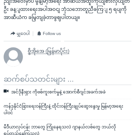
ညျးအဝေးမှာပဲ မွနျမာ့အရေး အာဆီယံအထူးကိုယျစားလှယျတ
ဦး ခန့ျထားရေးအပါအဝငျ ဘုံသဘောတူညီခကြျ ၅ ရပျကို
အာဆီယံက ခမြှတျခဲ့တာဖွဈပါတယျ။
မျှဝေပါ
Follow us
ဗွီအိုအေ (မြန်မာပိုင်း)
ဆက်စပ်သတင်းများ ...
အင်ဒိုနီးရှား ကိုဗစ်ကူးစက်မှုနဲ့ အောက်စီဂျင်အခက်အခဲ
ကန်ဒုနိုင်ငံခြားရေးဝန်ကြီးနဲ့ ထိုင်းဝန်ကြီးချုပ်ဆွေးနွေးမှု မြန်မာ့အရေး
ပါဝင်
မီဒီယာလုပ်ငန်း ဘာတွေ ကြုံနေရသလဲ ဂျာနယ်လစ်တွေ ဘယ်လို
ရပ်တည်နေကြသလဲ