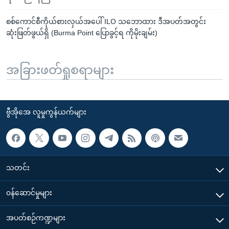
စစ်ကောင်စီကိုယ်စားလှယ်အပေါ် ILO သဘောထား ဒီအပတ်အတွင်း
ဆုံးဖြတ်ဖွယ်ရှိ (Burma Point ပြောခွင့်ရ ကိုမိုးချမ်း)
အခြားဖတ်ရှုစရာများ
ဗွီအိုအေ လူမှုကွန်ယက်များ
သတင်း
၀န်ဆောင်မှုများ
အပတ်စဉ်ကဏ္ဍများ