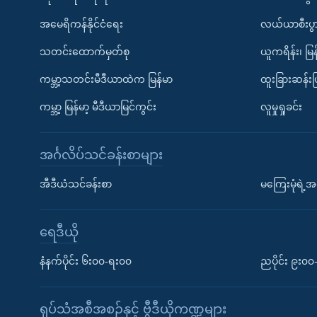
အမေရိကန်နိုင်ငံရေး
လယ်ယာစီးပွ
သတင်းထောက်မှတ်စု
ယူကရိန်း၊ မြန
ကမ္ဘာ့သတင်းမီဒီယာထဲက မြန်မာ
ထူးခြားဆန်း
ကမ္ဘာ့ မြန်မာ့ မီဒီယာမြင်ကွင်း
လူမှုရှုခင်း
အင်္ဂလိပ်သင်ခန်းစာများ
အီဒီယံသင်ခန်းစာ
မကြေးမုံရဲ့အင
ရေဒီယို
နံနက်ပိုင်း ၆း၀၀-ရး၀၀
ညပိုင်း ၉း၀
ရုပ်သံအစီအစဉ်နှင့် ဗွီဒီယိုကဏ္ဍများ