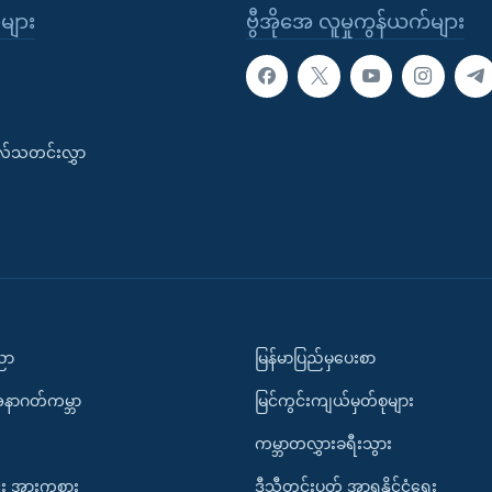
ုများ
ဗွီအိုအေ လူမှုကွန်ယက်များ
းလ်သတင်းလွှာ
ပညာ
မြန်မာပြည်မှပေးစာ
အနာဂတ်ကမ္ဘာ
မြင်ကွင်းကျယ်မှတ်စုများ
ကမ္ဘာတလွှားခရီးသွား
း အားကစား
ဒီသီတင်းပတ် အာရှနိုင်ငံရေး