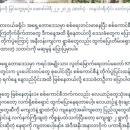
ို မြင်တွေ့ရစဉ်။ ဖေဖော်ဝါရီ ၂၂၊ ၂၀၂၄ (ဓာတ်ပုံ - တနင်္သာရီတိုင်း တော်လှန
း၊ ထားဝယ်ခရိုင်၊ အရှေ့တောဒေသမှာ စစ်ရေးတင်းမာနေပြီး စစ်ကော
ုံးကြဲတိုက်ခိုက်တာတွေ ဒီကနေ့အထိ ရှိနေတယ်လို့ ဒေသခံတွေက ပြ
 တိုက်ပွဲကြောင့် အနီးဝန်းကျင်က ရွာခံတွေလည်း ထွက်ပြေးတိမ်းရှေ
့ထားတဲ့ သတင်းကို မဆုမွန် ပြောပြမှာပါ။
 အရှေ့တောဒေသမှာ ကရင်အမျိုးသား လွတ်မြောက်ရေးတပ်မတော် KNL
အတွင်းက ပူးပေါင်းတပ်တွေ စုပေါင်းပြီး စစ်ကောင်စီနဲ့ တိုက်ပွဲပြင်း
၇ ရက်နေ့ နေ့လည်ပိုင်းအထိ ဖြစ်နေတယ်လို့ ဒေသခံတဦးက ပြောပ
မှုတွေ ဖြစ်နေတုန်းပဲ။ စစ်ကောင်စီဘက်ကလည်း လေယာဉ်တွေသုံးန
တော့ လက်ရှိစစ်ရှောင် ထွက်ပြေးနေရတာပေါ့။ လေယာဉ်နဲ့ ဗုံးချတ
တွေဆီကို မကျဘဲနဲ့ ရွာထဲကိုပဲ ကျနေတဲ့အခါကျတော့ ပြည်သူတွေထ
းနဲ့ လက်နက်ကြီးချတဲ့ ကိစ္စနဲ့ပတ်သက်ပြီးတော့ ကျေးရွာ ၂ ရွာ
ျောင်းဆိုတဲ့ နေရာကို ကျတာပေါ့နော်။ အဲဒီအနီးအနားတဝိုက် ပကာရီအန