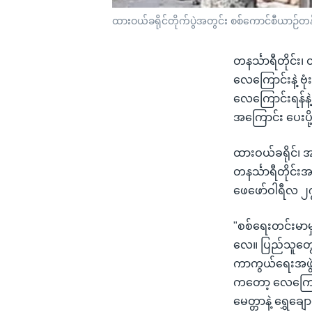
ထားဝယ်ခရိုင်တိုက်ပွဲအတွင်း စစ်ကောင်စီယာဉ်တန်းက
တနင်္သာရီတိုင်
လေကြောင်းနဲ့ ဗ
လေကြောင်းရန်နဲ့
အကြောင်း ပေးပို
ထားဝယ်ခရိုင်၊
တနင်္သာရီတိုင်း
ဖေဖော်ဝါရီလ ၂
"စစ်ရေးတင်းမာ
လေ။ ပြည်သူတွေက
ကာကွယ်ရေးအဖွဲ့
ကတော့ လေကြောင်
မေတ္တာနဲ့ ရွှေခ