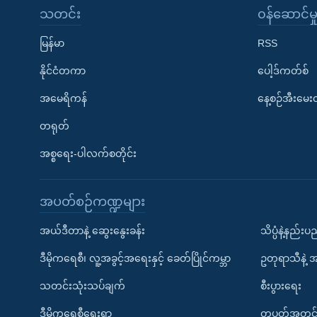
သတင်း
၀န်ဆောင်မှ
မြန်မာ
RSS
နိုင်ငံတကာ
ပေါ့ဒ်ကတ်စ်
အမေရိကန်
နေ့စဉ်အီးမေ
တရုတ်
အစ္စရေး-ပါလက်စတိုင်း
အပတ်စဉ်ကဏ္ဍများ
အယ်ဒီတာနဲ့ ဆွေးနွေးခန်း
သိပ္ပံနဲ့နည်း
ဒီမိုကရေစီ၊ လူ့အခွင့်အရေးနှင့် ခေတ်ပြိုင်ကမ္ဘာ
ဥတုရာသီနဲ့ 
သတင်းသုံးသပ်ချက်
စီးပွားရေး
ဒီမိုကရေစီရေးရာ
တပတ်အတွင်