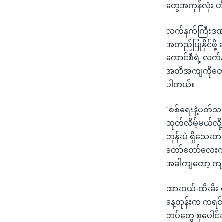
တွေအကုန်လုံး ဟ
လက်နက်ကြီးဒဏ်က
အတည်ပြုနိုင်ဖို
ကောင်စီရဲ့ လက်
အတိအကျကိုတော့
ပါတယ်။
"စစ်ရေးနဲ့ပတ်သ
ထုတ်လိမ့်မယ်လိ
တုန်းပဲ ရှိသေး
တော်တော်လေးကို
အခါကျတော့ ကျန
ထားဝယ်-ထီးခီး 
နေ့တုန်းက ကရင်
တပ်တွေ စုပေါင်