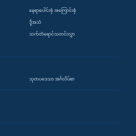
နေရာပေါင်းစုံ အကြောင်းစုံ
ဒို့အသံ
သက်တံရောင်သတင်းလွှာ
သုတပဒေသာ အင်္ဂလိပ်စာ