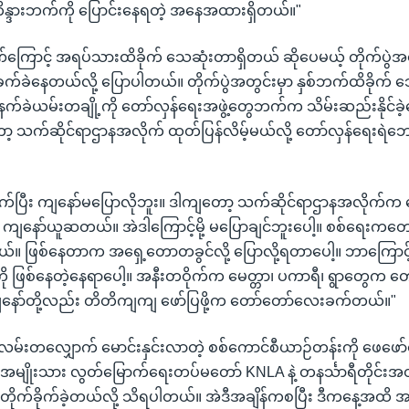
ိန္ဒားဘက်ကို ပြောင်းနေရတဲ့ အနေအထားရှိတယ်။"
ြောင့် အရပ်သားထိခိုက် သေဆုံးတာရှိတယ် ဆိုပေမယ့် တိုက်ပွဲ
့ ခက်ခဲနေတယ်လို့ ပြောပါတယ်။ တိုက်ပွဲအတွင်းမှာ နှစ်ဘက်ထိခိုက် သ
နက်ခဲယမ်းတချို့ကို တော်လှန်ရေးအဖွဲ့တွေဘက်က သိမ်းဆည်းနိုင်ခဲ
 သက်ဆိုင်ရာဌာနအလိုက် ထုတ်ပြန်လိမ့်မယ်လို့ တော်လှန်ရေးရဲ
က်ပြီး ကျနော်မပြောလိုဘူး။ ဒါကျတော့ သက်ဆိုင်ရာဌာနအလိုက်က
ု့ ကျနော်ယူဆတယ်။ အဲဒါကြောင့်မို့ မပြောချင်ဘူးပေါ့။ စစ်ရေးကတ
တယ်။ ဖြစ်နေတာက အရှေ့တောတခွင်လို့ ပြောလို့ရတာပေါ့။ ဘာကြောင
 ဖြစ်နေတဲ့နေရာပေါ့။ အနီးတဝိုက်က မေတ္တာ၊ ပကာရီ၊ ရွာတွေက တေ
ော်တို့လည်း တိတိကျကျ ဖော်ပြဖို့က တော်တော်လေးခက်တယ်။"
လမ်းတလျှောက် မောင်းနှင်းလာတဲ့ စစ်ကောင်စီယာဉ်တန်းကို ဖေဖော
အမျိုးသား လွတ်မြောက်ရေးတပ်မတော် KNLA နဲ့ တနင်္သာရီတိုင်းအတ
းတိုက်ခိုက်ခဲ့တယ်လို့ သိရပါတယ်။ အဲဒီအချိန်ကစပြီး ဒီကနေ့အထိ အ