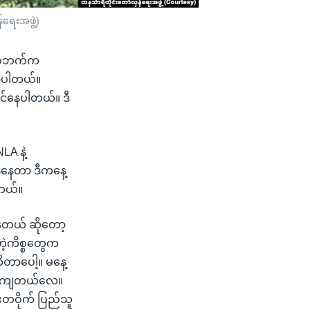
်ရေးအဖွဲ့)
င်စီဘက်က
ောပါတယ်။
ာင်နေပါတယ်။ ဒီ
A နဲ့
ထန်နေတာ ဒီကနေ့
ါတယ်။
ေတယ် ဆိုတော့
ဲ့ကိစ္စတွေက
ိတာပေါ့။ မနေ့
ကို ကျတယ်လေ။
ီးတဝိုက် ပြည်သူ