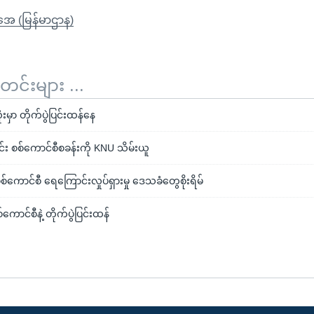
ိုအေ (မြန်မာဌာန)
်းများ ...
မှာ တိုက်ပွဲပြင်းထန်နေ
်း စစ်ကောင်စီစခန်းကို KNU သိမ်းယူ
စစ်ကောင်စီ ရေကြောင်းလှုပ်ရှားမှု ဒေသခံတွေစိုးရိမ်
ကောင်စီနဲ့ တိုက်ပွဲပြင်းထန်