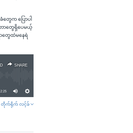
သခံတွေက ပြောပါ
းတာတွေရှိပေမယ့်
ရွာတွေထဲမနေရဲ
D
SHARE
2:25
တိုက်ရိုက် လင့်ခ်
SHARE