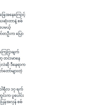
အခြေအနေကြောင့်
ေဆုံးတာနဲ့ စစ်
့ပေမယ့်
ဘော်တဦးက ပြော
 ကြေငြာချက်
ော့ တင်းမာနေ
့်လဲဆို ဒီနေရာက
ာ်တော်များတဲ့
်ဝါရီလ ၁၇ ရက်
ွင်းက ပူပေါင်း
ပြန်အလှန် စစ်