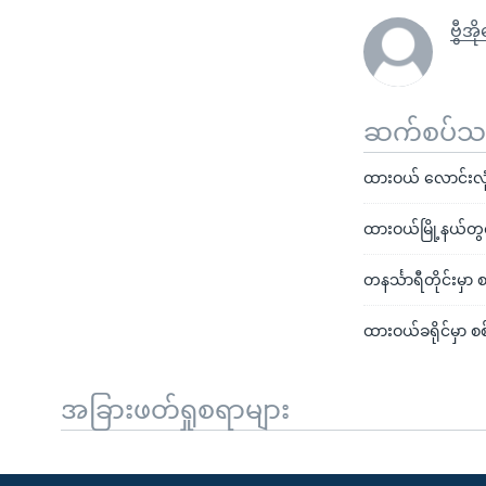
ဗွီအ
ဆက်စပ်သတင
ထားဝယ် လောင်းလုံး
ထားဝယ်မြို့နယ်တွင
တနင်္သာရီတိုင်းမှာ 
ထားဝယ်ခရိုင်မှာ စစ်
အခြားဖတ်ရှုစရာများ