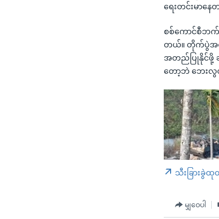
ရေးတင်းမာနေတ
စစ်ကောင်စီဘက်က
တယ်။ တိုက်ပွဲအ
အတည်ပြုနိုင်ဖို
တော့ဘဲ ဘေးလွ
သီးခြားခွဲထု
မျှဝေပါ