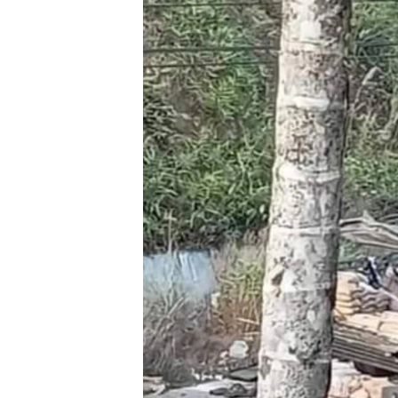
သုတပဒေသာ အင်္ဂလိပ်စာ
အ
ညွန်း
စာမျက်နှာ
သို့
ကျော်
ကြည့်
ရန်
ရှာဖွေ
ရန်
နေရာ
သို့
ကျော်
ရန်