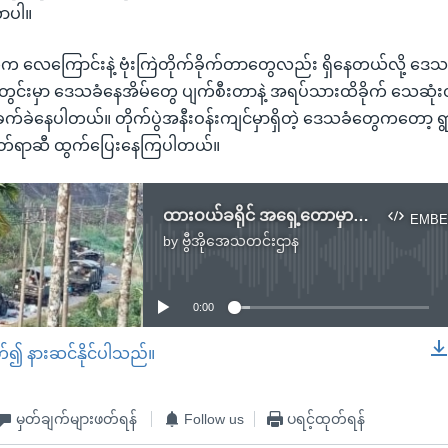
ာပါ။
 လေကြောင်းနဲ့ ဗုံးကြဲတိုက်ခိုက်တာတွေလည်း ရှိနေတယ်လို့ ဒေ
တွင်းမှာ ဒေသခံနေအိမ်တွေ ပျက်စီးတာနဲ့ အရပ်သားထိခိုက် သေဆုံ
့ ခက်ခဲနေပါတယ်။ တိုက်ပွဲအနီးဝန်းကျင်မှာရှိတဲ့ ဒေသခံတွေကတော့ 
တ်ရာဆီ ထွက်ပြေးနေကြပါတယ်။
ထားဝယ်ခရိုင် အရှေ့တောမှာ တိုက်ပွဲပြင်းထန်
EMBE
by
ဗွီအိုအေသတင်းဌာန
No media source currently available
0:00
တ်၍ နားဆင်နိုင်ပါသည်။
EMBED
မှတ်ချက်များဖတ်ရန်
Follow us
ပရင့်ထုတ်ရန်