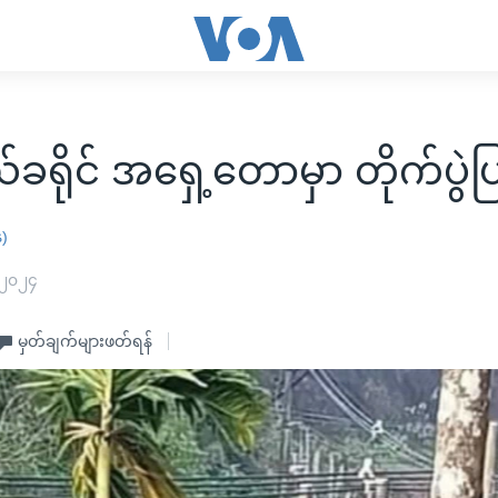
ခရိုင် အရှေ့တောမှာ တိုက်ပွဲပ
န)
 ၂၀၂၄
မှတ်ချက်များဖတ်ရန်