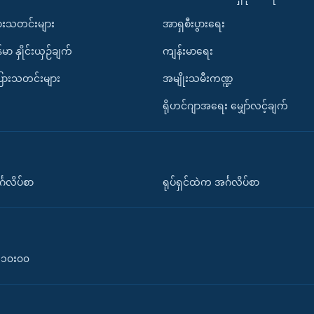
ားသတင်းများ
အာရှစီးပွားရေး
်မာ နှိုင်းယှဉ်ချက်
ကျန်းမာရေး
ပြားသတင်းများ
အမျိုးသမီးကဏ္ဍ
ရိုဟင်ဂျာအရေး မျှော်လင့်ချက်
်္ဂလိပ်စာ
ရုပ်ရှင်ထဲက အင်္ဂလိပ်စာ
၀-၁၀း၀၀