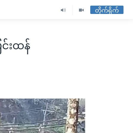
တိုက်ရိုက်
ြင်းထန်