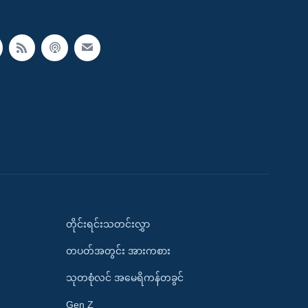
တိုင်းရင်းသတင်းလွှာ
တပတ်အတွင်း အားကစား
သုတစုံလင် အမေရိကန်တခွင်
Gen Z