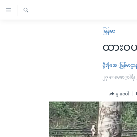
သုံး
ရ
ရှာဖွေ
လွယ်ကူ
မူလစာမျက်နှာ
မြန်မာ
ရ
စေ
မြန်မာ
လာ
ထားဝယ်
သည့်
ဒ်
ကမ္ဘာ့သတင်းများ
Link
ဗွီဒီယို
နိုင်ငံတကာ
ဗွီအိုအေ (မြန်မာဌာ
များ
သတင်းလွတ်လပ်ခွင့်
အမေရိကန်
၂၇ ေဖေဖာ္၀ါရီ၊
ပင်မ
ရပ်ဝန်းတခု လမ်းတခု အလွန်
တရုတ်
အကြောင်းအရာ
အင်္ဂလိပ်စာလေ့လာမယ်
မျှဝေပါ
အစ္စရေး-ပါလက်စတိုင်း
သို့
အပတ်စဉ်ကဏ္ဍများ
အမေရိကန်သုံးအီဒီယံ
ကျော်
ကြည့်
ရေဒီယိုနှင့်ရုပ်သံ အချက်အလက်များ
မကြေးမုံရဲ့ အင်္ဂလိပ်စာ
ရေဒီယို
ရန်
ရေဒီယို/တီဗွီအစီအစဉ်
ရုပ်ရှင်ထဲက အင်္ဂလိပ်စာ
တီဗွီ
ပင်မ