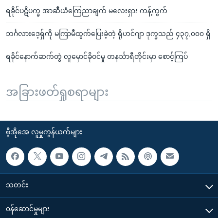
ရခိုင်ပဋိပက္ခ အာဆီယံကြေညာချက် မလေးရှား ကန့်ကွက်
ဘင်္ဂလားဒေ့ရှ်ကို မကြာမီထွက်ပြေးခဲ့တဲ့ ရိုဟင်ဂျာ ဒုက္ခသည် ၄၃၇,၀၀၀ ရှိ
ရခိုင်နောက်ဆက်တွဲ လူမှောင်ခိုဝင်မှု တနင်္သာရီတိုင်းမှာ စောင့်ကြပ်
အခြားဖတ်ရှုစရာများ
ဗွီအိုအေ လူမှုကွန်ယက်များ
သတင်း
၀န်ဆောင်မှုများ