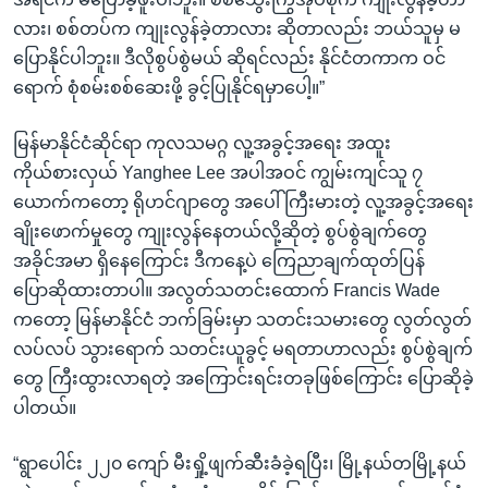
လား၊ စစ်တပ်က ကျုးလွန်ခဲ့တာလား ဆိုတာလည်း ဘယ်သူမှ မ
ပြောနိုင်ပါဘူး။ ဒီလိုစွပ်စွဲမယ် ဆိုရင်လည်း နိုင်ငံတကာက ဝင်
ရောက် စုံစမ်းစစ်ဆေးဖို့ ခွင့်ပြုနိုင်ရမှာပေါ့။”
မြန်မာနိုင်ငံဆိုင်ရာ ကုလသမဂ္ဂ လူ့အခွင့်အရေး အထူး
ကိုယ်စားလှယ် Yanghee Lee အပါအဝင် ကျွမ်းကျင်သူ ၇
ယောက်ကတော့ ရိုဟင်ဂျာတွေ အပေါ် ကြီးမားတဲ့ လူ့အခွင့်အရေး
ချိုးဖောက်မှုတွေ ကျုးလွန်နေတယ်လို့ဆိုတဲ့ စွပ်စွဲချက်တွေ
အခိုင်အမာ ရှိနေကြောင်း ဒီကနေ့ပဲ ကြေညာချက်ထုတ်ပြန်
ပြောဆိုထားတာပါ။ အလွတ်သတင်းထောက် Francis Wade
ကတော့ မြန်မာနိုင်ငံ ဘက်ခြမ်းမှာ သတင်းသမားတွေ လွတ်လွတ်
လပ်လပ် သွားရောက် သတင်းယူခွင့် မရတာဟာလည်း စွပ်စွဲချက်
တွေ ကြီးထွားလာရတဲ့ အကြောင်းရင်းတခုဖြစ်ကြောင်း ပြောဆိုခဲ့
ပါတယ်။
“ရွာပေါင်း ၂၂၀ ကျော် မီးရှို့ဖျက်ဆီးခံခဲ့ရပြီး၊ မြို့နယ်တမြို့နယ်