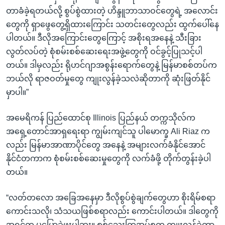
တာခံခဲ့ရတယ်လို့ စွပ်စွဲထားတဲ့ ဟိန္ဒူဘာသာဝင်တွေရဲ့ အလောင်း
တွေကို ရှာဖွေတွေ့ရှိထားကြောင်း သတင်းတွေလည်း ထွက်ပေါ်နေ
ပါတယ်။ ဒီလိုအကြောင်းတွေကြောင့် အစိုးရအနေနဲ့ သီးခြား
လွတ်လပ်တဲ့ စုံစမ်းစစ်ဆေးရေးအဖွဲ့တွေကို ဝင်ခွင့်ပြုသင့်ပါ
တယ်။ ဒါမှလည်း ရိုဟင်ဂျာအစွန်းရောက်တွေနဲ့ မြန်မာစစ်တပ်က
ဘယ်လို ရာဇဝတ်မှုတွေ ကျုးလွန်ခဲ့သလဲဆိုတာကို ဆုံးဖြတ်နိုင်
မှာပါ။”
အမေရိကန် ပြည်ထောင်စု Illinois ပြည်နယ် တက္ကသိုလ်က
အရှေ့တောင်အာရှရေးရာ ကျွမ်းကျင်သူ ပါမောက္ခ Ali Riaz က
လည်း မြန်မာအာဏာပိုင်တွေ အနေနဲ့ အများလက်ခံနိုင်အောင်
နိုင်ငံတကာက စုံစမ်းစစ်ဆေးမှုတွေကို လက်ခံဖို့ တိုက်တွန်းခဲ့ပါ
တယ်။
“လတ်တလော အခြေအနေမှာ ဒီလိုစွပ်စွဲချက်တွေဟာ စိုးရိမ်စရာ
ကောင်းသလို၊ သံသယဖြစ်စရာလည်း ကောင်းပါတယ်။ ဒါတွေကို
အရင်က မပြောခဲ့ဖူးပါဘူး။ စစ်သွေးကြွအုပ်စုက ကျုးလွန်ခဲ့တာ