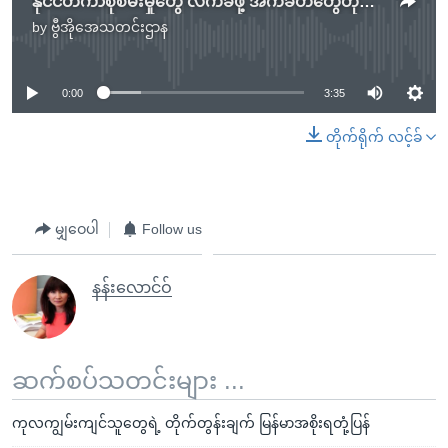
နိုင်ငံတကာစုံစမ်းမှုတွေ လက်ခံဖို့ အကဲခတ်တွေတိုက်တွန်း
by
ဗွီအိုအေသတင်းဌာန
No media source currently available
0:00
3:35
တိုက်ရိုက် လင့်ခ်
မျှဝေပါ
Follow us
နန်းလောင်ဝ်
ဆက်စပ်သတင်းများ ...
ကုလကျွမ်းကျင်သူတွေရဲ့ တိုက်တွန်းချက် မြန်မာအစိုးရတုံ့ပြန်