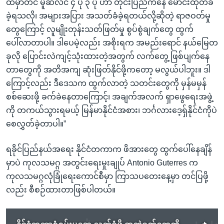
ထဲမှာတင် မူဆလင် ၄ ပုံ ၃ ပုံ ဟာ တိုင်းပြည်ကနေ မောင်းထုတ်ခံ
ခဲ့ရသလို၊ အများအပြား အသတ်ခံခဲ့ရတယ်လို့ဆိုတဲ့ ရာဇဝတ်မှု
တွေကြောင့် လူမျိုးတုန်းသတ်ဖြတ်မှု စွပ်စွဲချက်တွေ ထွက်
ပေါ်လာတာပါ။ ဒါပေမဲ့လည်း အစိုးရက အမည်းရောင် နယ်မြေတ
ခုလို ပြောင်းလဲကျင့်သုံးထားတဲ့အတွက် လက်တွေ့ ဖြစ်ပျက်နေ
တာတွေကို အတိအကျ ဆုံးဖြတ်နိုင်ဖို့ကတော့ မလွယ်ပါဘူး။ ဒါ
ကြောင့်လည်း ဒီဒေသက ထွက်လာတဲ့ သတင်းတွေကို မှန်မမှန်
စစ်ဆေးဖို့ ခက်ခဲနေတာကြောင့်၊ အချက်အလက် ရှာဖွေရေးအဖွဲ့
ကို တကယ်သွားရမယ့် မြန်မာနိုင်ငံအစား၊ ဘင်္ဂလားဒေ့ရှ်နိုင်ငံကိုပဲ
စေလွှတ်ခဲ့တာပါ။”
ရခိုင်ပြည်နယ်အရေး နိုင်ငံတကာက ဖိအားတွေ ထွက်ပေါ်နေချိန်
မှာပဲ ကုလသမဂ္ဂ အတွင်းရေးမှုးချုပ် Antonio Guterres က
ကုလသမဂ္ဂလုံခြုံရေးကောင်စီမှာ ကြာသပတေးနေ့မှာ တင်ပြဖို့
လည်း စီစဉ်ထားတာဖြစ်ပါတယ်။