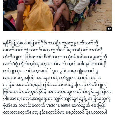
အ
သုတပဒေသာ အင်္ဂလိပ်စာ
ညွန်း
Learning English
စာမျက်နှာ
သို့
ဗွီအိုအေ လူမှုကွန်ယက်များ
ကျော်
ကြည့်
ရခိုင်ပြည်နယ် မြောက်ပိုင်းက ပဋိပက္ခတွေနဲ့ ပတ်သက်လို့
ရန်
ဘာသာစကားများ
နောက်ဆက်တွဲ သတင်းတွေ ထွက်ပေါ်နေတာနဲ့ ပတ်သက်လို့
ရှာဖွေ
တိတိကျကျ ဖြစ်အောင် နိုင်ငံတကာက စုံစမ်းစစ်ဆေးမှုတွေကို
ရန်
လက်ခံဖို့ တိုက်တွန်းမှုတွေ ဆက်လက် ထွက်ပေါ်နေပါတယ်။ ရို
နေရာ
ဟင်ဂျာ မူဆလင်တွေအပေါ် လူ့အခွင့်အရေး ချိုးဖောက်မှု
သို့
သတင်းတွေအပြင် အခုနောက်ဆုံး ဟိန္ဒူဘာသာဝင် အများ
ကျော်
အပြား အသတ်ခံခဲ့ရကြောင်း သတင်းတွေကြောင့် တိတိကျကျ
ရန်
ဖြစ်အောင် ဖော်ထုတ်နိုင်ဖို့ အကဲခတ်တွေက တိုက်တွန်းနေကြတာ
ပါ။ အရှေ့တောင်အာရှရေးရာ ကျွမ်းကျင်သူတွေရဲ့ အမြင်တွေကို
ဗွီအိုအေ သတင်းထောက် Victor Beattie ဆက်သွယ် မေးမြန်း
ထားတာတွေကိုတော့ နန်းလောင်ဝ်က စုစည်းတင်ပြပေးထားပါ