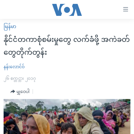
သုံး
ရ
လွယ်ကူ
မြန်မာ
မူလစာမျက်နှာ
စေ
နိုင်ငံတကာစုံစမ်းမှုတွေ လက်ခံဖို့ အကဲခတ်
မြန်မာ
သည့်
တွေတိုက်တွန်း
ကမ္ဘာ့သတင်းများ
Link
ဗွီဒီယို
နိုင်ငံတကာ
နန်းလောင်ဝ်
များ
သတင်းလွတ်လပ်ခွင့်
အမေရိကန်
၂၆ စက္တင္ဘာ၊ ၂၀၁၇
ပင်မ
ရပ်ဝန်းတခု လမ်းတခု အလွန်
တရုတ်
အကြောင်းအရာ
မျှဝေပါ
သို့
အင်္ဂလိပ်စာလေ့လာမယ်
အစ္စရေး-ပါလက်စတိုင်း
ကျော်
အပတ်စဉ်ကဏ္ဍများ
အမေရိကန်သုံးအီဒီယံ
ကြည့်
ရေဒီယိုနှင့်ရုပ်သံ အချက်အလက်များ
မကြေးမုံရဲ့ အင်္ဂလိပ်စာ
ရေဒီယို
ရန်
ပင်မ
ရေဒီယို/တီဗွီအစီအစဉ်
ရုပ်ရှင်ထဲက အင်္ဂလိပ်စာ
တီဗွီ