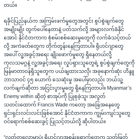
တယ်။
ရခိုင်ပြည်နယ်က အကြမ်းဖက်မှုတွေအတွင်း စွပ်စွဲချက်တွေ
အမျိုးမျိုး ထွက်ပေါ်နေတာနဲ့ ပတ်သက်လို့ အများလက်ခံနိုင်
အောင် နိုင်ငံတကာက စုံစမ်းစစ်ဆေးမှုတွေကို လက်ခံသင့်တယ်
လို့ အကဲခတ်တွေက တိုက်တွန်းနေကြတာပါ။ ရိုဟင်ဂျာတွေ
အပေါ် လူ့အခွင့်အရေး ချိုးဖောက်မှုတွေ ရှိနေတယ်လို့
ကုလသမဂ္ဂနဲ့ လူ့အခွင့်အရေး လှုပ်ရှားသူတွေရဲ့ စွပ်စွဲချက်တွေကို
မြန်မာတာဝန်ရှိသူတွေက ပယ်ချထားသလို၊ အခုနောက်ဆုံး ဟိန္ဒူ
ဘာသာဝင် ၄၅ ယောက် သေဆုံးမှု အပေါ်မှာလည်း ဘယ်သူ့
လက်ချက်ဆိုတာ အငြင်းပွားမှုတွေ ရှိနေကြတာပါ။ Myanmar’s
Enemy within ဆိုတဲ့ စာအုပ်ကို ပြုစုခဲ့သူ၊ အလွတ်
သတင်းထောက် Francis Wade ကတော့ အခြေအနေတွေ
ရှင်းရှင်းလင်းလင်းဖြစ်အောင် နိုင်ငံတကာက ကျွမ်းကျင်သူတွေ
ဝင်ရောက်စစ်ဆေးခွင့် ပြုသင့်တယ်လို့ ဆိုပါတယ်။
“လတ်တလောမှာပဲ၊ ရိုဟင်ဂျာအစွန်းရောက်တွေက သတ်ဖြတ်