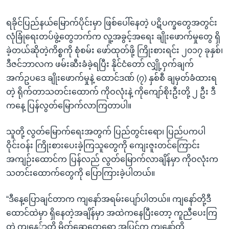
ရခိုင်ပြည်နယ်မြောက်ပိုင်းမှာ ဖြစ်ပေါ်နေတဲ့ ပဋိပက္ခတွေအတွင်း
လုံခြုံရေးတပ်ဖွဲ့တွေဘက်က လူ့အခွင့်အရေး ချိုးဖောက်မှုတွေ ရှိ
ခဲ့တယ်ဆိုတဲ့ကိစ္စကို စုံစမ်း ဖော်ထုတ်ဖို့ ကြိုးစားရင်း ၂၀၁၇ ခုနှစ်၊
ဒီဇင်ဘာလက ဖမ်းဆီးခံခဲ့ရပြီး နိုင်ငံတော် လျှို့ဝှက်ချက်
အက်ဥပဒေ ချိုးဖောက်မှုနဲ့ ထောင်ဒဏ် (၇) နှစ်စီ ချမှတ်ခံထားရ
တဲ့ ရိုက်တာသတင်းထောက် ကိုဝလုံးနဲ့ ကိုကျော်စိုးဦးတို့ ၂ ဦး ဒီ
ကနေ့ ပြန်လွတ်မြောက်လာကြတာပါ။
သူတို့ လွတ်မြောက်ရေးအတွက် ပြည်တွင်းရော၊ ပြည်ပကပါ
ဝိုင်းဝန်း ကြိုးစားပေးခဲ့ကြသူတွေကို ကျေးဇူးတင်ကြောင်း
အကျဉ်းထောင်က ပြန်လည် လွတ်မြောက်လာချိန်မှာ ကိုဝလုံးက
သတင်းထောက်တွေကို ပြောကြားခဲ့ပါတယ်။
“ဒီနေ့ပြောချင်တာက ကျနော်အရမ်းပျော်ပါတယ်။ ကျနော်တို့ဒီ
ထောင်ထဲမှာ ရှိနေတဲ့အချိန်မှာ အထဲကနေပြီးတော့ ကူညီပေးကြ
တဲ့ ကျနေ်ာတို့ မိတ်ဆွေတွေရော အပြင်က ကျနော်တို့