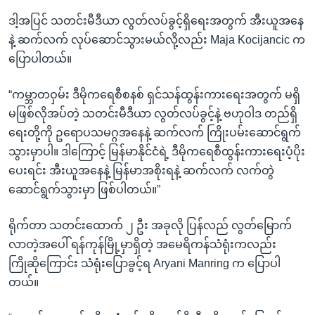
ဒါ့အပြင် သတင်းမီဒီယာ လွတ်လပ်ခွင့်ရှိရေးအတွက် အီးယူအနေ
နဲ့ ဆက်လက် လုပ်ဆောင်သွားမယ်လို့လည်း Maja Kocijancic က
ပြောပါတယ်။
“ကမ္ဘာတဝှမ်း ဒီမိုကရေစီစနစ် ရှင်သန်ထွန်းကားရေးအတွက် မရှိ
မဖြစ်လိုအပ်တဲ့ သတင်းမီဒီယာ လွတ်လပ်ခွင့်နဲ့ ဗဟုဝါဒ တည်ရှိ
ရေးတို့ကို ဥရောပသမဂ္ဂအနေနဲ့ ဆက်လက် ကြိုးပမ်းဆောင်ရွက်
သွားမှာပါ။ ဒါကြောင့် မြန်မာနိုင်ငံရဲ့ ဒီမိုကရေစီထွန်းကားရေးပံ့ပိုး
ပေးရင်း အီးယူအနေနဲ့ မြန်မာအစိုးရနဲ့ ဆက်လက် လက်တွဲ
ဆောင်ရွက်သွားမှာ ဖြစ်ပါတယ်။”
ရိုက်တာ သတင်းထောက် ၂ ဦး အခုလို ပြန်လည် လွတ်မြောက်
လာတဲ့အပေါ် ရန်ကုန်မြို့မှာရှိတဲ့ အမေရိကန်သံရုံးကလည်း
ကြိုဆိုကြောင်း သံရုံးပြောခွင့်ရ Aryani Manring က ပြောပါ
တယ်။