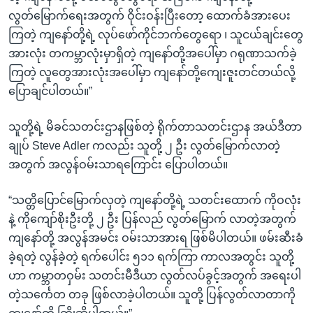
လွတ်မြောက်ရေးအတွက် ဝိုင်းဝန်းပြီးတော့ ထောက်ခံအားပေး
ကြတဲ့ ကျနော်တို့ရဲ့ လုပ်ဖော်ကိုင်ဘက်တွေရော ၊ သူငယ်ချင်းတွေ
အားလုံး တကမ္ဘာလုံးမှာရှိတဲ့ ကျနော်တို့အပေါ်မှာ ဂရုဏာသက်ခဲ့
ကြတဲ့ လူတွေအားလုံးအပေါ်မှာ ကျနော်တို့ကျေးဇူးတင်တယ်လို့
ပြောချင်ပါတယ်။”
သူတို့ရဲ့ မိခင်သတင်းဌာနဖြစ်တဲ့ ရိုက်တာသတင်းဌာန အယ်ဒီတာ
ချုပ် Steve Adler ကလည်း သူတို့ ၂ ဦး လွတ်မြောက်လာတဲ့
အတွက် အလွန်ဝမ်းသာရကြောင်း ပြောပါတယ်။
“သတ္တိပြောင်မြောက်လှတဲ့ ကျနော်တို့ရဲ့ သတင်းထောက် ကိုဝလုံး
နဲ့ ကိုကျော်စိုးဦးတို့ ၂ ဦး ပြန်လည် လွတ်မြောက် လာတဲ့အတွက်
ကျနော်တို့ အလွန်အမင်း ဝမ်းသာအားရ ဖြစ်မိပါတယ်။ ဖမ်းဆီးခံ
ခဲ့ရတဲ့ လွန်ခဲ့တဲ့ ရက်ပေါင်း ၅၁၁ ရက်ကြာ ကာလအတွင်း သူတို့
ဟာ ကမ္ဘာတဝှမ်း သတင်းမီဒီယာ လွတ်လပ်ခွင့်အတွက် အရေးပါ
တဲ့သင်္ကေတ တခု ဖြစ်လာခဲ့ပါတယ်။ သူတို့ ပြန်လွတ်လာတာကို