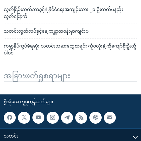
လွတ်ငြိမ်းသက်သာခွင့်နဲ့ နိုင်ငံရေးအကျဉ်းသား ၂၁ ဦးထက်မနည်း
လွတ်မြောက်
သတင်းလွတ်လပ်ခွင့်နေ့ ကမ္ဘာတဝန်းမှာကျင်းပ
ကမ္ဘာ့နှိပ်ကွပ်ခံရဆုံး သတင်းသမားတွေစာရင်း ကိုဝလုံးနဲ့ ကိုကျော်စိုးဦးတို့
ပါဝင်
အခြားဖတ်ရှုစရာများ
ဗွီအိုအေ လူမှုကွန်ယက်များ
သတင်း