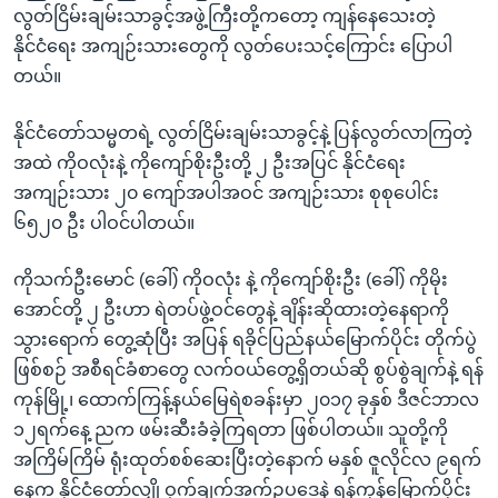
လွတ်ငြိမ်းချမ်းသာခွင့်အဖွဲ့ကြီးတို့ကတော့ ကျန်နေသေးတဲ့
နိုင်ငံရေး အကျဉ်းသားတွေကို လွတ်ပေးသင့်ကြောင်း ပြောပါ
တယ်။
နိုင်ငံတော်သမ္မတရဲ့ လွတ်ငြိမ်းချမ်းသာခွင့်နဲ့ ပြန်လွတ်လာကြတဲ့
အထဲ ကိုဝလုံးနဲ့ ကိုကျော်စိုးဦးတို့ ၂ ဦးအပြင် နိုင်ငံရေး
အကျဉ်းသား ၂၀ ကျော်အပါအဝင် အကျဉ်းသား စုစုပေါင်း
၆၅၂၀ ဦး ပါဝင်ပါတယ်။
ကိုသက်ဦးမောင် (ခေါ်) ကိုဝလုံး နဲ့ ကိုကျော်စိုးဦး (ခေါ်) ကိုမိုး
အောင်တို့ ၂ ဦးဟာ ရဲတပ်ဖွဲ့ဝင်တွေနဲ့ ချိန်းဆိုထားတဲ့နေရာကို
သွားရောက် တွေ့ဆုံပြီး အပြန် ရခိုင်ပြည်နယ်မြောက်ပိုင်း တိုက်ပွဲ
ဖြစ်စဉ် အစီရင်ခံစာတွေ လက်ဝယ်တွေ့ရှိတယ်ဆို စွပ်စွဲချက်နဲ့ ရန်
ကုန်မြို့၊ ထောက်ကြန့်နယ်မြေရဲစခန်းမှာ ၂၀၁၇ ခုနှစ် ဒီဇင်ဘာလ
၁၂ရက်နေ့ ညက ဖမ်းဆီးခံခဲ့ကြရတာ ဖြစ်ပါတယ်။ သူတို့ကို
အကြိမ်ကြိမ် ရုံးထုတ်စစ်ဆေးပြီးတဲ့နောက် မနှစ် ဇူလိုင်လ ၉ရက်
နေ့က နိုင်ငံတော်လျှို့ဝှက်ချက်အက်ဥပဒေနဲ့ ရန်ကုန်မြောက်ပိုင်း