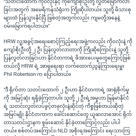
“သတင်းထောက် ကိုဝလုံးနှင့် ကိုကျော်စိုးဦးတို့ လွှတ်မြောက်လာ
ခြင်းအတွက် အမေရိကန်သံရုံးက ကြိုဆိုပါတယ်။ သူတို့ မိသားစု
များထံ ပြန်သွားနိုင်ပြီ ဖြစ်တဲ့အတွက်လည်း ကျမတို့အနေနဲ့
ဝမ်းမြောက်ရပါတယ်။”
HRW လူ့အခွင့်အရေးစောင့်ကြည့်ရေးအဖွဲ့ကလည်း ကိုဝလုံးနဲ့ ကို
ကျော်စိုးဦးတို့ ၂ ဦး ပြန်လွတ်လာတာကို ကြိုဆိုကြောင်းနဲ့ သူတို့
ပြန်လွတ်လာခြင်းဟာ နိုင်ငံတကာရဲ့ ဖိအားပေးမှုတွေကြောင့်ဖြစ်
တယ်လို့ HRW ရဲ့ အာရှရေးရာ လက်ထောက်ညွန်ကြားရေးမှူး
Phil Robertson က ပြောပါတယ်။
“ဒီ ရိုက်တာ သတင်းထောက် ၂ ဦးဟာ နိုင်ငံတကာရဲ့ အာရုံစိုက်မှု
ကို အမြင့်ဆုံး ရရှိခဲ့ကြတာပါ။ သူတို့ ၂ ဦးရဲ့အမှုဟာ မြန်မာနိုင်ငံ
ရဲ့ သတင်းလွတ်လပ်ခွင့်တခုလုံးနဲ့ဆိုင်တဲ့ ကိစ္စဖြစ်တယ်ဆိုတဲ့
အမြင်မျိုး နိုင်ငံတကာက ခေါင်းဆောင်တွေ ယူဆလာအောင် ရိုက်
တာသတင်းဌာနက စွမ်းဆောင် နိုင်ခဲ့တာကြောင့်လည်း ပါပါ
တယ်။ စစ်တပ်အကြောင်း၊ NLD အစိုးရအကြောင်း ရေးသားကြ