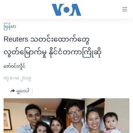
သုံး
ရ
လွယ်ကူ
မြန်မာ
မူလစာမျက်နှာ
စေ
Reuters သတင်းထောက်တွေ
မြန်မာ
သည့်
လွတ်မြောက်မှု နိုင်ငံတကာကြိုဆို
ကမ္ဘာ့သတင်းများ
Link
ဗွီဒီယို
နိုင်ငံတကာ
ဇော်ဝင်းလှိုင်
များ
သတင်းလွတ်လပ်ခွင့်
အမေရိကန်
၀၇ ေမ၊ ၂၀၁၉
ပင်မ
ရပ်ဝန်းတခု လမ်းတခု အလွန်
တရုတ်
အကြောင်းအရာ
မျှဝေပါ
သို့
အင်္ဂလိပ်စာလေ့လာမယ်
အစ္စရေး-ပါလက်စတိုင်း
ကျော်
အပတ်စဉ်ကဏ္ဍများ
အမေရိကန်သုံးအီဒီယံ
ကြည့်
ရေဒီယိုနှင့်ရုပ်သံ အချက်အလက်များ
မကြေးမုံရဲ့ အင်္ဂလိပ်စာ
ရေဒီယို
ရန်
ပင်မ
ရေဒီယို/တီဗွီအစီအစဉ်
ရုပ်ရှင်ထဲက အင်္ဂလိပ်စာ
တီဗွီ