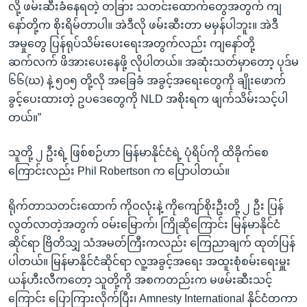
လို့ ဖမ်းဆီးခံနေရတဲ့ တခြား သတင်းထောက်တွေအတွက် ကျ
နော်တို့က စိုးရိမ်တာပါ။ အဲဒီလို ဖမ်းဆီးတာ မမှန်ပါဘူး။ အဲဒီ
အမှုတွေ ပြန်ရုပ်သိမ်းပေးရေးအတွက်လည်း ကျနော်တို့
ဆက်လက် ဖိအားပေးနေဖို့ လိုပါတယ်။ အဆုံးသတ်မှာတော့ ပုဒ်မ
၆၆(ဃ) နဲ့ ၅၀၅ တို့လို အခြေခံ အခွင့်အရေးတွေကို ချိုးဖောက်
ခွင့်ပေးထားတဲ့ ဥပဒေတွေကို NLD အစိုးရက ဖျက်သိမ်းသင့်ပါ
တယ်။”
သူတို့ ၂ ဦးရဲ့ ဖြစ်စဉ်ဟာ မြန်မာနိုင်ငံရဲ့ ပုံရိပ်ကို ထိခိုက်စေ
ကြောင်းလည်း Phil Robertson က ပြောပါတယ်။
ရိုက်တာသတင်းထောက် ကိုဝလုံးနဲ့ ကိုကျော်စိုးဦးတို့ ၂ ဦး ပြန်
လွတ်လာတဲ့အတွက် ဝမ်းမြောက်၊ ကြိုဆိုကြောင်း မြန်မာနိုင်ငံ
ဆိုင်ရာ ဗြိတိသျှ သံအမတ်ကြီးကလည်း ကြေညာချက် ထုတ်ပြန်
ပါတယ်။ မြန်မာနိုင်ငံဆိုင်ရာ လူ့အခွင့်အရေး အထူးစုံစမ်းရေးမှူး
ယန်ဟီးလီကတော့ သူတို့ကို အစကတည်းက မဖမ်းဆီးသင့်
ကြောင်း ပြောကြားလိုက်ပြီး၊ Amnesty International နိုင်ငံတကာ