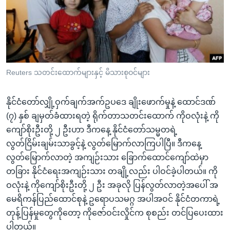
အ
သုတပဒေသာ အင်္ဂလိပ်စာ
ညွန်း
Learning English
စာမျက်နှာ
သို့
ဗွီအိုအေ လူမှုကွန်ယက်များ
ကျော်
ကြည့်
Reuters သတင်းထောက်များနှင့် မိသားစုဝင်များ
ရန်
ဘာသာစကားများ
ရှာဖွေ
နိုင်ငံတော်လျှို့ဝှက်ချက်အက်ဥပဒေ ချိုးဖောက်မှုနဲ့ ထောင်ဒဏ်
ရန်
(၇) နှစ် ချမှတ်ခံထားရတဲ့ ရိုက်တာသတင်းထောက် ကိုဝလုံးနဲ့ ကို
နေရာ
ကျော်စိုးဦးတို့ ၂ ဦးဟာ ဒီကနေ့ နိုင်ငံတော်သမ္မတရဲ့
သို့
လွတ်ငြိမ်းချမ်းသာခွင့်နဲ့ လွတ်မြောက်လာကြပါပြီ။ ဒီကနေ့
ကျော်
လွတ်မြောက်လာတဲ့ အကျဉ်းသား ခြောက်ထောင်ကျော်ထဲမှာ
ရန်
တခြား နိုင်ငံရေးအကျဉ်းသား တချို့လည်း ပါဝင်ခဲ့ပါတယ်။ ကို
ဝလုံးနဲ့ ကိုကျော်စိုးဦးတို့ ၂ ဦး အခုလို ပြန်လွတ်လာတဲ့အပေါ် အ
မေရိကန်ပြည်ထောင်စုနဲ့ ဥရောပသမဂ္ဂ အပါအဝင် နိုင်ငံတကာရဲ့
တုန့်ပြန်မှုတွေကိုတော့ ကိုဇော်ဝင်းလှိုင်က စုစည်း တင်ပြပေးထား
ပါတယ်။