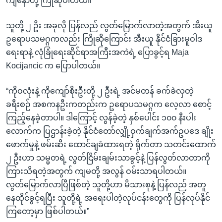
ကျနော်တို့ ကြိုဆိုပါတယ်။”
သူတို့ ၂ ဦး အခုလို ပြန်လည် လွတ်မြောက်လာတဲ့အတွက် အီးယူ
ဥရောပသမဂ္ဂကလည်း ကြိုဆိုကြောင်း အီးယူ နိုင်ငံခြားမူဝါဒ
ရေးရာနဲ့ လုံခြုံရေးဆိုင်ရာအကြီးအကဲရဲ့ ပြောခွင့်ရ Maja
Kocijancic က ပြောပါတယ်။
“ကိုဝလုံးနဲ့ ကိုကျော်စိုးဦးတို့ ၂ ဦးရဲ့ အင်မတန် ခက်ခဲလှတဲ့
ခရီးစဉ် အစကနဦးကတည်းက ဥရောပသမဂ္ဂက လေ့လာ စောင့်
ကြည့်နေခဲ့တာပါ။ ဒါကြောင့် လွန်ခဲ့တဲ့ နှစ်ပေါင်း ၁၀၀ နီးပါး
လောက်က ပြဌာန်းခဲ့တဲ့ နိုင်ငံတော်လျှို့ဝှက်ချက်အက်ဥပဒေ ချိုး
ဖောက်မှုနဲ့ ဖမ်းဆီး ထောင်ချခံထားရတဲ့ ရိုက်တာ သတင်းထောက်
၂ ဦးဟာ သမ္မတရဲ့ လွတ်ငြိမ်းချမ်းသာခွင့်နဲ့ ပြန်လွတ်လာတာကို
ကြားသိရတဲ့အတွက် ကျမတို့ အလွန် ဝမ်းသာရပါတယ်။
လွတ်မြောက်လာပြီဖြစ်တဲ့ သူတို့ဟာ မိသားစုနဲ့ ပြန်လည် အတူ
နေထိုင်ခွင့်ရပြီး သူတို့ရဲ့ အရေးပါတဲ့လုပ်ငန်းတွေကို ပြန်လုပ်နိုင်
ကြတော့မှာ ဖြစ်ပါတယ်။”