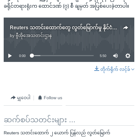
ခရိုင်တရားရုံးက ထောင်ဒဏ် (၇) စီ ချမှတ် အပြစ်ပေးခဲ့တာပါ။
Reuters သတင်းထောက်တွေ လွတ်မြောက်မှု နိုင်ငံတကာကြိုဆို
by
ဗွီအိုအေသတင်းဌာန
No media source currently available
0:00
5:50
တိုက်ရိုက် လင့်ခ်
မျှဝေပါ
Follow us
ဆက်စပ်သတင်းများ ...
Reuters သတင်းထောက် ၂ ယောက် ပြန်လည် လွတ်မြောက်