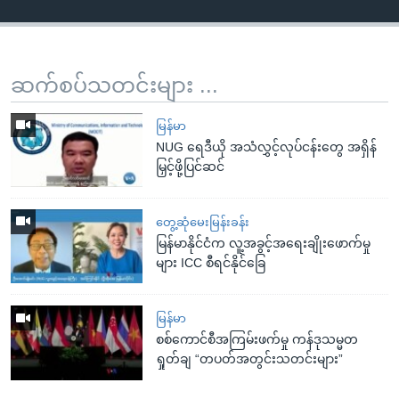
ဆက်စပ်သတင်းများ ...
မြန်မာ
NUG ရေဒီယို အသံလွှင့်လုပ်ငန်းတွေ အရှိန်
မြှင့်ဖို့ပြင်ဆင်
တွေ့ဆုံမေးမြန်းခန်း
မြန်မာနိုင်ငံက လူ့အခွင့်အရေးချိုးဖောက်မှု
များ ICC စီရင်နိုင်ခြေ
မြန်မာ
စစ်ကောင်စီအကြမ်းဖက်မှု ကန်ဒုသမ္မတ
ရှုတ်ချ “တပတ်အတွင်းသတင်းများ”