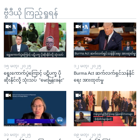
ဗွီဒီယို ကြည့်ရှုရန်
၁၅ မတ္၊ ၂၀၂၅
၁၂ မတ္၊ ၂၀၂၅
ရွေးကောက်ပွဲကြောင့် ပဋိပက္ခ ပို
Burma Act ဆက်လက်ရှင်သန်နိုင်
ဆိုးနိုင်လို့ သုံးသပ် "မေးမြန်းခန်း"
ရေး အားထုတ်မှု
၁၁ မတ္၊ ၂၀၂၅
၀၉ မတ္၊ ၂၀၂၅