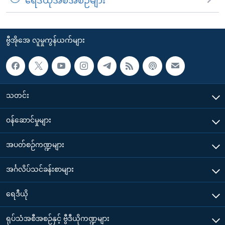
ရေဒီယိုအစီအစဉ်များ
ဗွီအိုအေ လူမှုကွန်ယက်များ
သတင်း
၀န်ဆောင်မှုများ
အပတ်စဉ်ကဏ္ဍများ
အင်္ဂလိပ်သင်ခန်းစာများ
ရေဒီယို
ရုပ်သံအစီအစဉ်နှင့် ဗွီဒီယိုကဏ္ဍများ