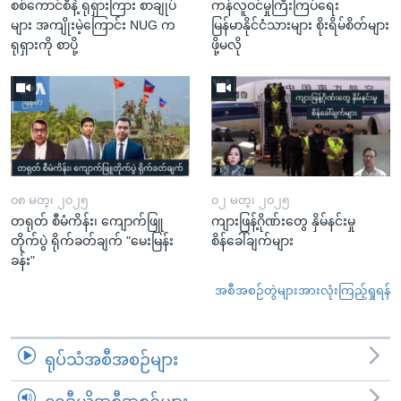
စစ်ကောင်စီနဲ့ ရုရှားကြား စာချုပ်
ကန်လူဝင်မှုကြီးကြပ်ရေး
များ အကျိုးမဲ့ကြောင်း NUG က
မြန်မာနိုင်ငံသားများ စိုးရိမ်စိတ်များ
ရုရှားကို စာပို့
ဖို့မလို
၀၈ မတ္၊ ၂၀၂၅
၀၂ မတ္၊ ၂၀၂၅
တရုတ် စီမံကိန်း၊ ကျောက်ဖြူ
ကျားဖြန့်ဂိုဏ်းတွေ နှိမ်နင်းမှု
တိုက်ပွဲ ရိုက်ခတ်ချက် "မေးမြန်း
စိန်ခေါ်ချက်များ
ခန်း"
အစီအစဉ်တွဲများအားလုံးကြည့်ရှုရန်
ရုပ်သံအစီအစဉ်များ