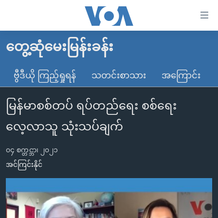
သုံး
ရ
လွယ်ကူ
တွေ့ဆုံမေးမြန်းခန်း
မူလစာမျက်နှာ
စေ
မြန်မာ
ဗွီဒီယို ကြည့်ရှုရန်
သတင်းစာသား
အကြောင်း
သည့်
ကမ္ဘာ့သတင်းများ
Link
မြန်မာစစ်တပ် ရပ်တည်ရေး စစ်ရေး
ဗွီဒီယို
နိုင်ငံတကာ
များ
သတင်းလွတ်လပ်ခွင့်
အမေရိကန်
လေ့လာသူ သုံးသပ်ချက်
ပင်မ
ရပ်ဝန်းတခု လမ်းတခု အလွန်
တရုတ်
အကြောင်းအရာ
၀၄ စက္တင္ဘာ၊ ၂၀၂၁
သို့
အင်္ဂလိပ်စာလေ့လာမယ်
အစ္စရေး-ပါလက်စတိုင်း
အင်ကြင်းနိုင်
ကျော်
အပတ်စဉ်ကဏ္ဍများ
အမေရိကန်သုံးအီဒီယံ
ကြည့်
ရေဒီယိုနှင့်ရုပ်သံ အချက်အလက်များ
မကြေးမုံရဲ့ အင်္ဂလိပ်စာ
ရေဒီယို
ရန်
ပင်မ
ရေဒီယို/တီဗွီအစီအစဉ်
ရုပ်ရှင်ထဲက အင်္ဂလိပ်စာ
တီဗွီ