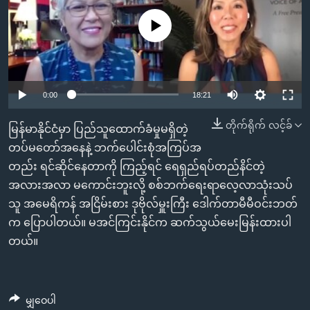
အ
သုတပဒေသာ အင်္ဂလိပ်စာ
ညွန်း
Learning English
No media source currently available
စာမျက်နှာ
သို့
ဗွီအိုအေ လူမှုကွန်ယက်များ
ကျော်
0:00
18:21
ကြည့်
ရန်
တိုက်ရိုက် လင့်ခ်
ဘာသာစကားများ
မြန်မာနိုင်ငံမှာ ပြည်သူထောက်ခံမှုမရှိတဲ့
ရှာဖွေ
တပ်မတော်အနေနဲ့ ဘက်ပေါင်းစုံအကြပ်အ
ရန်
တည်း ရင်ဆိုင်နေတာကို ကြည့်ရင် ရေရှည်ရပ်တည်နိင်တဲ့
နေရာ
အလားအလာ မကောင်းဘူးလို့ စစ်ဘက်ရေးရာလေ့လာသုံးသပ်
သို့
သူ အမေရိကန် အငြိမ်းစား ဒုဗိုလ်မှူးကြီး ဒေါက်တာမီမီဝင်းဘတ်
ကျော်
က ပြောပါတယ်။ မအင်ကြင်းနိုင်က ဆက်သွယ်မေးမြန်းထားပါ
ရန်
တယ်။
မျှဝေပါ