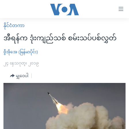
သုံး
ရ
လွယ်ကူ
နိုင်ငံတကာ
မူလစာမျက်နှာ
စေ
အီရန်က ဒုံးကျည်သစ် စမ်းသပ်ပစ်လွှတ်
မြန်မာ
သည့်
ကမ္ဘာ့သတင်းများ
ဗွီအိုအေ (မြန်မာပိုင်း)
Link
ဗွီဒီယို
နိုင်ငံတကာ
၂၄ ၾသဂုတ္၊ ၂၀၁၉
များ
သတင်းလွတ်လပ်ခွင့်
အမေရိကန်
မျှဝေပါ
ပင်မ
ရပ်ဝန်းတခု လမ်းတခု အလွန်
တရုတ်
အကြောင်းအရာ
သို့
အင်္ဂလိပ်စာလေ့လာမယ်
အစ္စရေး-ပါလက်စတိုင်း
ကျော်
အပတ်စဉ်ကဏ္ဍများ
အမေရိကန်သုံးအီဒီယံ
ကြည့်
ရေဒီယိုနှင့်ရုပ်သံ အချက်အလက်များ
မကြေးမုံရဲ့ အင်္ဂလိပ်စာ
ရေဒီယို
ရန်
ပင်မ
ရေဒီယို/တီဗွီအစီအစဉ်
ရုပ်ရှင်ထဲက အင်္ဂလိပ်စာ
တီဗွီ