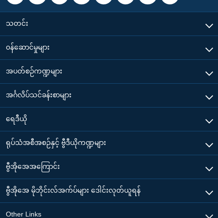
သတင်း
၀န်ဆောင်မှုများ
အပတ်စဉ်ကဏ္ဍများ
အင်္ဂလိပ်သင်ခန်းစာများ
ရေဒီယို
ရုပ်သံအစီအစဉ်နှင့် ဗွီဒီယိုကဏ္ဍများ
ဗွီအိုအေအကြောင်း
ဗွီအိုအေ မိုဘိုင်းလ်အက်ပ်များ ဒေါင်းလုတ်ယူရန်
Other Links