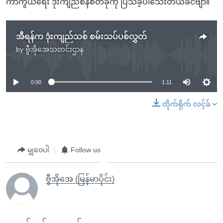
ကာကွယ်ရေး ဒုံးကျည်စနစ်တခုကို ပြသခဲ့ပါသေးတယ်ခင်ဗျာ။
အီရန်က ဒုံးကျည်သစ် စမ်းသပ်ပစ်လွှတ်
by
ဗွီအိုအေသတင်းဌာန
No media source currently available
0:00
1:11
တိုက်ရိုက် လင့်ခ်
မျှဝေပါ
Follow us
ဗွီအိုအေ (မြန်မာပိုင်း)