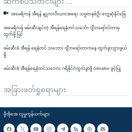
ဆက်စပ်သတင်းများ ...
အမေရိကန် အီရန် နျုကလီးယားအရေး သမ္မတနှစ်ဦး တွေ့ဆုံနိုင်ခြေ
အမေရိကန် ဖမ်းဆီးချင်တဲ့ အီရန်ရေနံတင်သင်္ဘော ဂျီဘရော်လ်တာမှ
ထွက်ဖို့ ပြင်
ဖမ်းဆီးခံ အီရန် ရေနံတင် သဘောၤ ဂျီဘရော်တာကနေ ထွက်ခွာသွားဖွယ်
ရှိ
ဖမ်းဆီးခံ အီရန်ရေနံတင်သဘောၤ ဂရိနိုင်ငံထွက်ခွာဖို့ Gibraltor ခွင့်ပြု
အခြားဖတ်ရှုစရာများ
ဗွီအိုအေ လူမှုကွန်ယက်များ