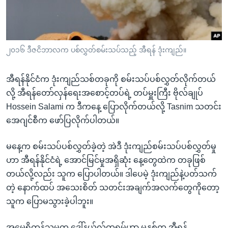
အ
သုတပဒေသာ အင်္ဂလိပ်စာ
ညွန်း
Learning English
စာမျက်နှာ
သို့
ဗွီအိုအေ လူမှုကွန်ယက်များ
၂၀၁၆ ဒီဇငိဘာလက ပစ်လွှတ်စမ်းသပ်သည့် အီရန် ဒုံးကျည်။
ကျော်
ကြည့်
အီရန်နိုင်ငံက ဒုံးကျည်သစ်တခုကို စမ်းသပ်ပစ်လွှတ်လိုက်တယ်
ရန်
လို့ အီရန်တော်လှန်ရေးအစောင့်တပ်ရဲ့ တပ်မှူးကြီး ဗိုလ်ချုပ်
ဘာသာစကားများ
ရှာဖွေ
Hossein Salami က ဒီကနေ့ ပြောလိုက်တယ်လို့ Tasnim သတင်း
ရန်
အေဂျင်စီက ဖော်ပြလိုက်ပါတယ်။
နေရာ
သို့
မနေ့က စမ်းသပ်ပစ်လွှတ်ခဲ့တဲ့ အဲဒီ ဒုံးကျည်စမ်းသပ်ပစ်လွှတ်မှု
ကျော်
ဟာ အီရန်နိုင်ငံရဲ့ အောင်မြင်မှုအရှိဆုံး နေ့တွေထဲက တခုဖြစ်
ရန်
တယ်လို့လည်း သူက ပြောပါတယ်။ ဒါပေမဲ့ ဒုံးကျည်နဲ့ပတ်သက်
တဲ့ နောက်ထပ် အသေးစိတ် သတင်းအချက်အလက်တွေကိုတော့
သူက ပြောမသွားခဲ့ပါဘူး။
အမေရိကန်သမ္မတ ဒေါ်နယ်လ်ထရမ့်ဟာ မနှစ်က အီရန်