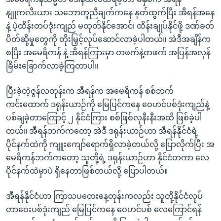
နျူကလီးယား သဘောတူညီချက်ကနေ နုတ်ထွက်ပြီး အီရန်အနေ
နဲ့ ပဲ့ထိန်းတပ်ဒုံးကျည် မထုတ်နိုင်အောင်၊ ထိန်းချုပ်နိုင်ဖို့ ဒဏ်ခတ်
ပိတ်ဆို့မှုတွေကို တိုးမြှင့်လုပ်ဆောင်လာခဲ့ပါတယ်။ အဲဒီအချိန်က
စပြီး အမေရိကန် နဲ့ အီရန်ကြားမှာ တဖက်နဲ့တဖက် အပြန်အလှန်
ခြိမ်းခြောက်လာခဲ့ကြတာပါ။
ပြီးခဲ့တဲ့ဇွန်လတုန်းက အီရန်က အမေရိကန် စစ်ဘက်
ကင်းထောက် ဒရုန်းယာဉ်ကို မြေပြင်ကနေ ဝေဟင်ပစ်ဒုံးကျည်နဲ့
ပစ်ချခဲ့တာကြောင့် ၂ နိုင်ငံကြား စစ်ဖြစ်လုနီးနီးအထိ ဖြစ်ခဲ့ပါ
တယ်။ အီရန်ဘက်ကတော့ အဲဒီ ဒရုန်းယာဉ်ဟာ အီရန်နိုင်ငံရဲ့
ပိုင်နက်ထဲကို ကျူးကျော်ရောက်ရှိလာခဲ့တယ်လို့ ပြောလိုက်ပြီး အ
မေရိကန်ဘက်ကတော့ သူတို့ရဲ့ ဒရုန်းယာဉ်ဟာ နိုင်ငံတကာ လေ
ပိုင်နက်ထဲမှာပဲ ရှိနေတာဖြစ်တယ်လို့ ပြောပါတယ်။
အီရန်နိုင်ငံဟာ ကြာသပတေးနေ့တုန်းကလည်း သူတို့နိုင်ငံလုပ်
တာဝေးပစ်ဒုံးကျည် မြေပြင်ကနေ ဝေဟင်ပစ် လေကြောင်ရန်