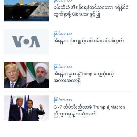
နိုင်ငံတကာ
ဖမ်းဆီးခံ အီရန်ရေနံတင်သဘောၤ ဂရိနိုင်ငံ
ထွက်ခွာဖို့ Gibraltor ခွင့်ပြု
နိုင်ငံတကာ
အီရန်က ဒုံးကျည်သစ် စမ်းသပ်ပစ်လွှတ်
နိုင်ငံတကာ
အီရန်သမ္မတ နဲ့Trump တွေ့ဆုံမယ့်
အလားအလာရှိ
နိုင်ငံတကာ
G -7 ထိပ်သီးညီလာခံ Trump နဲ့ Macron
ညီညွတ်မှု နဲ့ အဆုံးသတ်