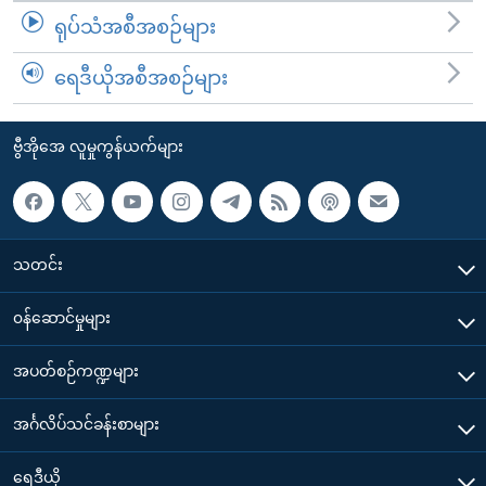
ရုပ်သံအစီအစဉ်များ
ရေဒီယိုအစီအစဉ်များ
ဗွီအိုအေ လူမှုကွန်ယက်များ
သတင်း
၀န်ဆောင်မှုများ
အပတ်စဉ်ကဏ္ဍများ
အင်္ဂလိပ်သင်ခန်းစာများ
ရေဒီယို