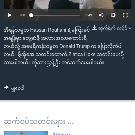
အ
သုတပဒေသာ အင်္ဂလိပ်စာ
ညွန်း
Learning English
0:00
3:49
စာမျက်နှာ
သို့
ဗွီအိုအေ လူမှုကွန်ယက်များ
တိုက်ရိုက် လင့်ခ်
အီရန်သမ္မတ Hassan Rouhani နဲ့ မကြာခင်
ကျော်
အချိန်မှာ တွေ့ဆုံဖို့ အလားအလာကောင်းရှိ
ကြည့်
တယ်လို့ အမေရိကန်သမ္မတ Donald Trump က ပြောလိုက်ပါ
ရန်
တယ်။ ဗွီအိုအေ သတင်းထောက် Zlatica Hoke သတင်းပေးပို့
ဘာသာစကားများ
ရှာဖွေ
ထားပါတယ်။ ကိုသားညွန့်ဦး တင်ဆက်ပေးပါမယ်။
ရန်
နေရာ
သို့
မျှဝေပါ
ကျော်
ရန်
ဆက်စပ်သတင်းများ ...