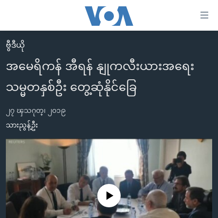
သုံး
ရ
လွယ်ကူ
ဗွီဒီယို
မူလစာမျက်နှာ
စေ
အမေရိကန် အီရန် နျုကလီးယားအရေး
မြန်မာ
သည့်
သမ္မတနှစ်ဦး တွေ့ဆုံနိုင်ခြေ
ကမ္ဘာ့သတင်းများ
Link
ဗွီဒီယို
နိုင်ငံတကာ
များ
၂၇ ၾသဂုတ္၊ ၂၀၁၉
သတင်းလွတ်လပ်ခွင့်
အမေရိကန်
သားညွန့်ဦး
ပင်မ
ရပ်ဝန်းတခု လမ်းတခု အလွန်
တရုတ်
အကြောင်းအရာ
သို့
အင်္ဂလိပ်စာလေ့လာမယ်
အစ္စရေး-ပါလက်စတိုင်း
ကျော်
အပတ်စဉ်ကဏ္ဍများ
အမေရိကန်သုံးအီဒီယံ
ကြည့်
ရေဒီယိုနှင့်ရုပ်သံ အချက်အလက်များ
မကြေးမုံရဲ့ အင်္ဂလိပ်စာ
ရေဒီယို
ရန်
No media source currently available
ပင်မ
ရေဒီယို/တီဗွီအစီအစဉ်
ရုပ်ရှင်ထဲက အင်္ဂလိပ်စာ
တီဗွီ