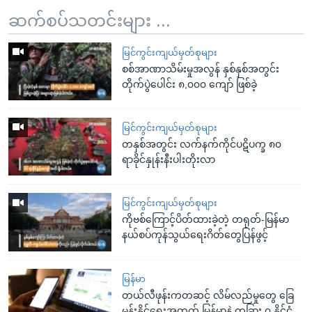
ဆက်စပ်သတင်းများ ...
မြင်ကွင်းကျယ်မှတ်စုများ
စစ်အာဏာသိမ်းမှုအလွန် နှစ်နှစ်အတွင်း
တိုက်ပွဲပေါင်း ၈,၀၀၀ ‌ကျော် ဖြစ်ခဲ့
မြင်ကွင်းကျယ်မှတ်စုများ
တနှစ်အတွင်း လက်နက်ကိုင်ပဋိပက္ခ ၈၀
ရာခိုင်နှုန်းနီးပါးတိုးလာ
မြင်ကွင်းကျယ်မှတ်စုများ
ကိုဗစ်ကြောင့်ပိတ်ထားခဲ့တဲ့ တရုတ်-မြန်မာ
နယ်စပ်ကုန်သွယ်ရေးဂိတ်တွေပြန်ဖွင့်
မြန်မာ
တယ်လီဖုန်းကတဆင့် လိမ်လည်မှုတွေ ခြေ
မှုန်းနိုင်ရေးအတွက် မြန်မာနဲ့ တခြား ၇ နိုင်ငံ