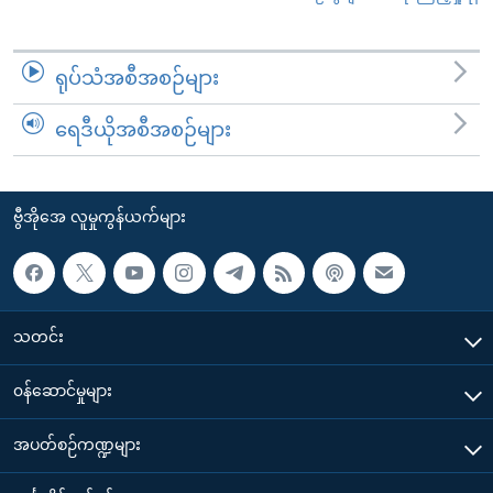
ရုပ်သံအစီအစဉ်များ
ရေဒီယိုအစီအစဉ်များ
ဗွီအိုအေ လူမှုကွန်ယက်များ
သတင်း
၀န်ဆောင်မှုများ
အပတ်စဉ်ကဏ္ဍများ