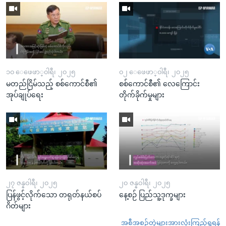
၁၀ ေဖေဖာ္၀ါရီ၊ ၂၀၂၅
၀၂ ေဖေဖာ္၀ါရီ၊ ၂၀၂၅
မတည်ငြိမ်သည့် စစ်ကောင်စီ၏
စစ်ကောင်စီ၏ လေကြောင်း
အုပ်ချုပ်ရေး
တိုက်ခိုက်မှုများ
၂၇ ဇန္နဝါရီ၊ ၂၀၂၅
၂၀ ဇန္နဝါရီ၊ ၂၀၂၅
ပြန်ဖွင့်လိုက်သော တရုတ်နယ်စပ်
နေ့စဉ် ပြည်သူ့ဒုက္ခများ
ဂိတ်များ
အစီအစဉ်တွဲများအားလုံးကြည့်ရှုရန်