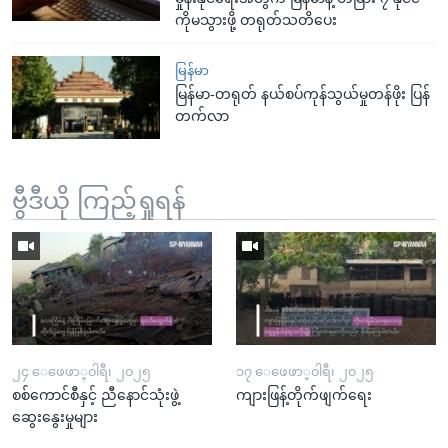
ကိုမသွားဖို့ တရုတ်သတိပေး
မြန်မာ
မြန်မာ-တရုတ် နယ်စပ်ကုန်သွယ်မှုတန်ဖိုး ပြန်
တက်လာ
ဗွီဒီယို ကြည့်ရှုရန်
၂၄ ေဖေဖာ္၀ါရီ၊ ၂၀၂၅
၁၇ ေဖေဖာ္၀ါရီ၊ ၂၀၂၅
စစ်ကောင်စီနှင့် ညီနောင်သုံးဖွဲ့
ကျားဖြန့်တိုက်ဖျက်ရေး
ဆွေးနွေးမှုများ