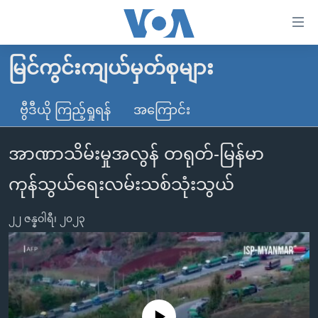
သုံး
ရ
လွယ်ကူ
မြင်ကွင်းကျယ်မှတ်စုများ
မူလစာမျက်နှာ
စေ
မြန်မာ
ဗွီဒီယို ကြည့်ရှုရန်
အကြောင်း
သည့်
ကမ္ဘာ့သတင်းများ
Link
အာဏာသိမ်းမှုအလွန် တရုတ်-မြန်မာ
ဗွီဒီယို
နိုင်ငံတကာ
များ
သတင်းလွတ်လပ်ခွင့်
အမေရိကန်
ကုန်သွယ်ရေးလမ်းသစ်သုံးသွယ်
ပင်မ
ရပ်ဝန်းတခု လမ်းတခု အလွန်
တရုတ်
အကြောင်းအရာ
၂၂ ဇန္နဝါရီ၊ ၂၀၂၃
သို့
အင်္ဂလိပ်စာလေ့လာမယ်
အစ္စရေး-ပါလက်စတိုင်း
ကျော်
အပတ်စဉ်ကဏ္ဍများ
အမေရိကန်သုံးအီဒီယံ
ကြည့်
ရေဒီယိုနှင့်ရုပ်သံ အချက်အလက်များ
မကြေးမုံရဲ့ အင်္ဂလိပ်စာ
ရေဒီယို
ရန်
ပင်မ
ရေဒီယို/တီဗွီအစီအစဉ်
ရုပ်ရှင်ထဲက အင်္ဂလိပ်စာ
တီဗွီ
No media source currently available