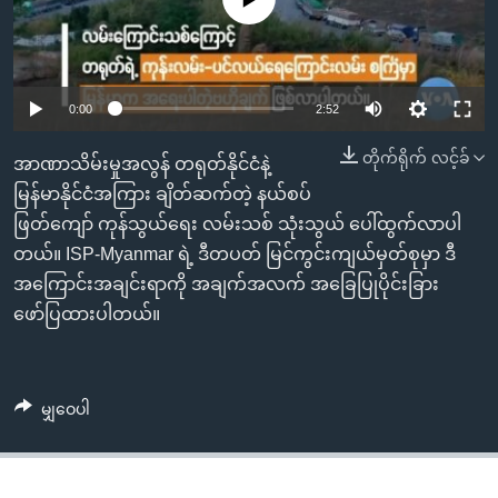
အ
သုတပဒေသာ အင်္ဂလိပ်စာ
ညွန်း
Learning English
စာမျက်နှာ
သို့
ဗွီအိုအေ လူမှုကွန်ယက်များ
0:00
2:52
ကျော်
ကြည့်
တိုက်ရိုက် လင့်ခ်
အာဏာသိမ်းမှုအလွန် တရုတ်နိုင်ငံနဲ့
ရန်
မြန်မာနိုင်ငံအကြား ချိတ်ဆက်တဲ့ နယ်စပ်
ဘာသာစကားများ
ရှာဖွေ
ဖြတ်ကျော် ကုန်သွယ်ရေး လမ်းသစ် သုံးသွယ် ပေါ်ထွက်လာပါ
ရန်
တယ်။ ISP-Myanmar ရဲ့ ဒီတပတ် မြင်ကွင်းကျယ်မှတ်စုမှာ ဒီ
နေရာ
အကြောင်းအချင်းရာကို အချက်အလက် အခြေပြုပိုင်းခြား
သို့
ဖော်ပြထားပါတယ်။
ကျော်
ရန်
မျှဝေပါ