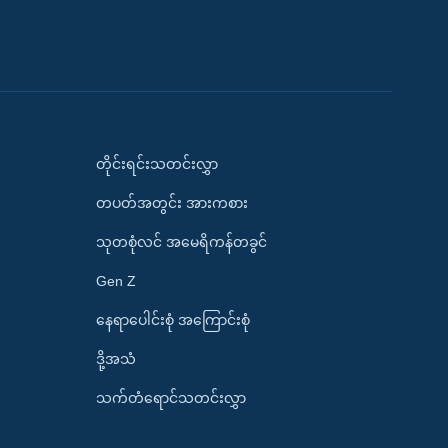
တိုင်းရင်းသတင်းလွှာ
တပတ်အတွင်း အားကစား
သုတစုံလင် အမေရိကန်တခွင်
Gen Z
နေရာပေါင်းစုံ အကြောင်းစုံ
ဒို့အသံ
သက်တံရောင်သတင်းလွှာ