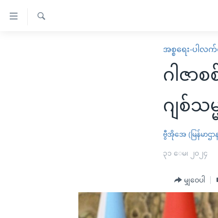
သုံး
ရ
ရှာဖွေ
လွယ်ကူ
မူလစာမျက်နှာ
အစ္စရေး-ပါလက်စ
ရ
စေ
မြန်မာ
လာ
ဂါဇာစစ်
သည့်
ဒ်
ကမ္ဘာ့သတင်းများ
Link
ဗွီဒီယို
နိုင်ငံတကာ
ဂျစ်သမ
များ
သတင်းလွတ်လပ်ခွင့်
အမေရိကန်
ပင်မ
ရပ်ဝန်းတခု လမ်းတခု အလွန်
တရုတ်
ဗွီအိုအေ (မြန်မာဌာ
အကြောင်းအရာ
အင်္ဂလိပ်စာလေ့လာမယ်
အစ္စရေး-ပါလက်စတိုင်း
၃၁ ေမ၊ ၂၀၂၄
သို့
အပတ်စဉ်ကဏ္ဍများ
အမေရိကန်သုံးအီဒီယံ
ကျော်
မျှဝေပါ
ကြည့်
ရေဒီယိုနှင့်ရုပ်သံ အချက်အလက်များ
မကြေးမုံရဲ့ အင်္ဂလိပ်စာ
ရေဒီယို
ရန်
ရေဒီယို/တီဗွီအစီအစဉ်
ရုပ်ရှင်ထဲက အင်္ဂလိပ်စာ
တီဗွီ
ပင်မ