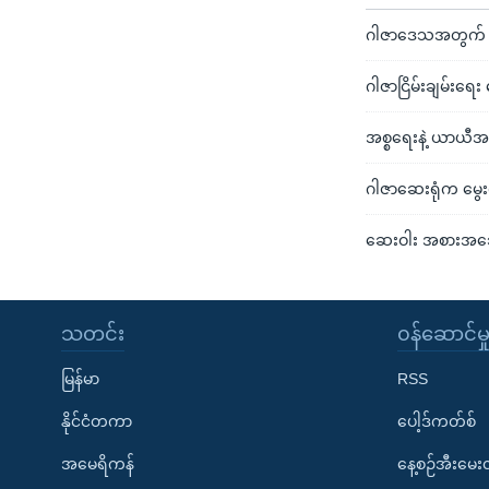
ဂါဇာဒေသအတွက် အ
ဂါဇာငြိမ်းချမ်းရေး ဆ
အစ္စရေးနဲ့ ယာယီအ
ဂါဇာဆေးရုံက မွေ
ဆေးဝါး အစားအသေ
သတင်း
၀န်ဆောင်မှ
မြန်မာ
RSS
နိုင်ငံတကာ
ပေါ့ဒ်ကတ်စ်
အမေရိကန်
နေ့စဉ်အီးမေ