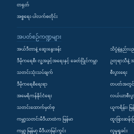
တရုတ်
အစ္စရေး-ပါလက်စတိုင်း
အပတ်စဉ်ကဏ္ဍများ
အယ်ဒီတာနဲ့ ဆွေးနွေးခန်း
သိပ္ပံနဲ့နည်း
ဒီမိုကရေစီ၊ လူ့အခွင့်အရေးနှင့် ခေတ်ပြိုင်ကမ္ဘာ
ဥတုရာသီနဲ့ 
သတင်းသုံးသပ်ချက်
စီးပွားရေး
ဒီမိုကရေစီရေးရာ
တပတ်အတွင်
အမေရိကန်နိုင်ငံရေး
လယ်ယာစီးပွ
သတင်းထောက်မှတ်စု
ယူကရိန်း၊ မြန
ကမ္ဘာ့သတင်းမီဒီယာထဲက မြန်မာ
ထူးခြားဆန်း
ကမ္ဘာ့ မြန်မာ့ မီဒီယာမြင်ကွင်း
လူမှုရှုခင်း