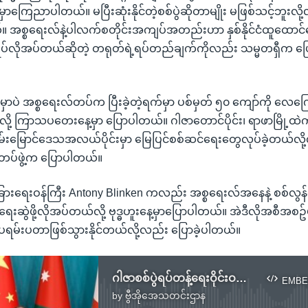
ြေညာပါတယ်။ မပြီးဆုံးနိုင်တဲ့စစ်ပွဲဆိုတာမျိုး မဖြစ်သင့်ဘူးလို
။ အစ္စရေးလ်နဲ့ပါလက်စတိုင်းအကျပ်အတည်းဟာ နှစ်နိုင်ငံထူထောင်ရ
ပ်လိုအပ်တယ်ဆိုတဲ့ တရုတ်ရဲ့ရပ်တည်ချက်ကိုလည်း သမ္မတရှီက ပြ
ာပဲ အစ္စရေးလ်တပ်က ပြီးခဲ့တဲ့ရက်မှာ ပစ်မှတ် ၅၀ ကျော်ကို လေ
်လို့ ကြာသပတေးနေ့မှာ ပြောပါတယ်။ ဂါဇာတောင်ပိုင်း၊ ရာဖာမြို့ထဲ
မ်းမြောင်ဒေသအလယ်ပိုင်းမှာ မြေပြင်စစ်ဆင်ရေးတွေလုပ်ခဲ့တယ်လို
ပ်ဖွဲ့က ပြောပါတယ်။
ံခြားရေးဝန်ကြီး Antony Blinken ကလည်း အစ္စရေးလ်အနေနဲ့ စစ်
ရေးဆွဲဖို့လိုအပ်တယ်လို့ ဗုဒ္ဓဟူးနေ့မှာပြောပါတယ်။ အဲဒီလိုအစီအစဥ်မ
မ်းပတာဖြစ်သွားနိုင်တယ်လို့လည်း ပြောခဲ့ပါတယ်။
ဂါဇာစစ်ပွဲရပ်တန့်ရေးဝိုင်းဝန်းဆောင်ရွက်ဖို့ အီဂျစ်သမ္မတတိုက်တွန်း
EMBE
by
ဗွီအိုအေသတင်းဌာန
No media source currently available