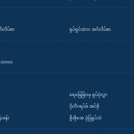
်္ဂလိပ်စာ
ရုပ်ရှင်ထဲက အင်္ဂလိပ်စာ
၀-၁၀း၀၀
ရေမြေခြားမှ ရုပ်ပုံလွှာ
ပိုလီဂရပ်ဖ်.အင်ဖို
်းခန်း
ဗွီအိုအေ ပုံပြရုပ်သံ