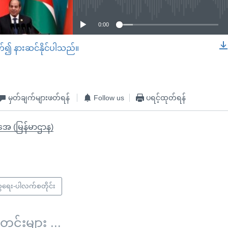
0:00
တ်၍ နားဆင်နိုင်ပါသည်။
EMBED
မှတ်ချက်များဖတ်ရန်
Follow us
ပရင့်ထုတ်ရန်
ိုအေ (မြန်မာဌာန)
္စရေး-ပါလက်စတိုင်း
်းများ ...