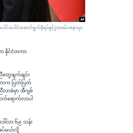
ေါင်းပေါင်းဆောင်ရွက်ဖိုရမ်ဖွင့်ပွဲအခမ်းအနားမှာ
 က နိုင်ငံတကာ
ညီတွေချက်ချင်း
ငံတကာက ပြတ်ပြတ်
ီလာခံမှာ အီဂျစ်
ိုတက်ရောက်လာပါ
ဒေါ်လာ ၆၉ သန်း
ပ်မယ်လို့