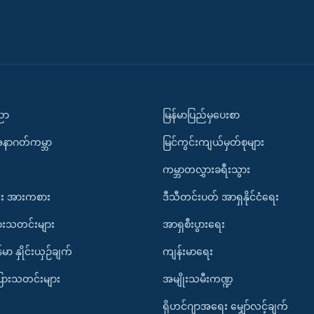
ပညာ
မြန်မာပြည်မှပေးစာ
အနာဂတ်ကမ္ဘာ
မြင်ကွင်းကျယ်မှတ်စုများ
ကမ္ဘာတလွှားခရီးသွား
း အားကစား
ဒီသီတင်းပတ် အာရှနိုင်ငံရေး
ားသတင်းများ
အာရှစီးပွားရေး
်မာ နှိုင်းယှဉ်ချက်
ကျန်းမာရေး
ပြားသတင်းများ
အမျိုးသမီးကဏ္ဍ
ရိုဟင်ဂျာအရေး မျှော်လင့်ချက်