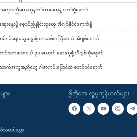
ကူအညီတွေ ကုန်တင်ကားတွေနဲ့ စတင်ပို့ဆောင်
ွေးနွေးဖို့ စေ့စပ်ညှိနှိုင်းသူတွေ အီဂျစ်နိုင်ငံရောက်ရှိ
ပစ်ရပ်ရေးဆွေးနွေးဖို့ ဟာမာစ်အကြီးအကဲ အီဂျစ်ရောက်
းကင်းစကလေးငယ် ၃၁ ယောက် ဆေးကုဖို့ အီဂျစ်ကိုရောက်
ာက်အကူအညီတွေ ဂါဇာကမ်းမြောင်ထဲ စတင်ဝင်ရောက်
ုများ
ဗွီအိုအေ လူမှုကွန်ယက်များ
းလ်သတင်းလွှာ