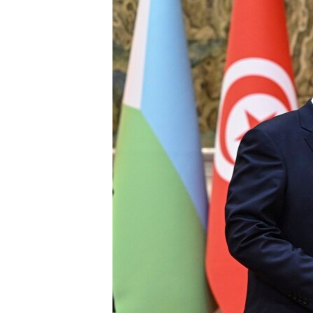
သုတပဒေသာ အင်္ဂလိပ်စာ
အ
ညွန်း
စာမျက်နှာ
သို့
ကျော်
ကြည့်
ရန်
ရှာဖွေ
ရန်
နေရာ
သို့
ကျော်
ရန်