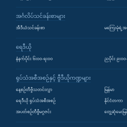
အင်္ဂလိပ်သင်ခန်းစာများ
အီဒီယံသင်ခန်းစာ
မကြေးမုံရဲ့အင
ရေဒီယို
နံနက်ပိုင်း ၆း၀၀-ရး၀၀
ညပိုင်း ၉း၀
ရုပ်သံအစီအစဉ်နှင့် ဗွီဒီယိုကဏ္ဍများ
နေ့စဉ်တီဗွီသတင်းလွှာ
မြန်မာ
ရေဒီယို ရုပ်သံအစီအစဉ်
နိုင်ငံတကာ
အပတ်စဉ်တီဗွီမဂ္ဂဇင်း
တွေ့ဆုံမေးမြန