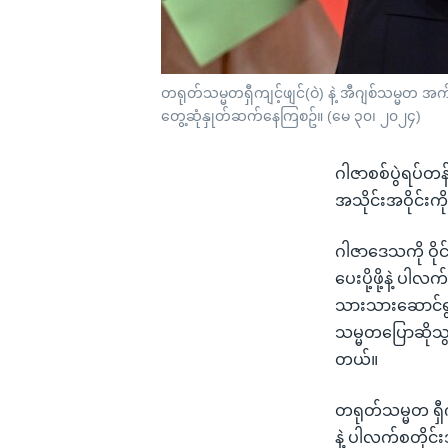
တရုတ်သမ္မတရှီကျင့်ဖျင်(ဝဲ) နဲ့ အီဂျစ်သမ္မတ အက်ဘ
တွေ့ဆုံနှုတ်ဆက်နေကြစဥ်။ (မေ ၃၀၊ ၂၀၂၄)
ဂါဇာစစ်ပွဲရပ်တန့
အသိုင်းအဝိုင်း
ဂါဇာဒေသကို ဝို
ပေးပို့ဖို့နဲ့ 
သားသားဆောင်ရွက်
သမ္မတပြောဆိုသ
တယ်။
တရုတ်သမ္မတ ရှ
နဲ့ ပါလက်စတိုင