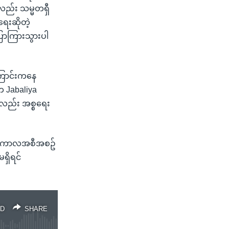
့လည်း သမ္မတရှီ
ေးဆိုတဲ့
ောကြားသွားပါ
ကြောင်းကနေ
က Jabaliya
့လည်း အစ္စရေး
လွန်ကာလအစီအစဥ်
ရှိရင်
D
SHARE