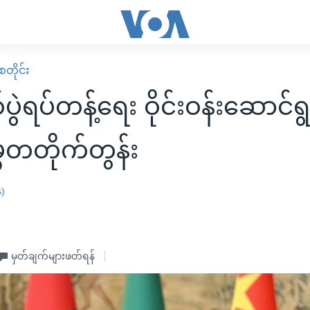
တိုင်း
ပွဲရပ်တန့်ရေး ဝိုင်းဝန်းဆောင်ရွက
္မတတိုက်တွန်း
န)
မှတ်ချက်များဖတ်ရန်