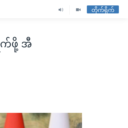
တိုက်ရိုက်
်ဖို့ အီ