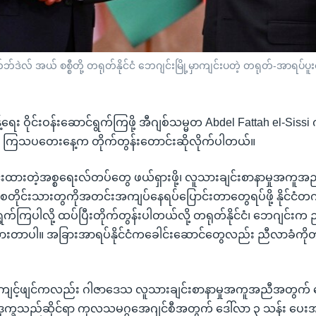
်ဒဲလ် အယ် စစ္စီတို့ တရုတ်နိုင်ငံ ဘေဂျင်းမြို့မှာကျင်းပတဲ့ တရုတ်-အာရပ်ပူးပ
်ရေး ဝိုင်းဝန်းဆောင်ရွက်ကြဖို့ အီဂျစ်သမ္မတ Abdel Fattah el-Sissi
ကို ကြသပတေးနေ့က တိုက်တွန်းတောင်းဆိုလိုက်ပါတယ်။
င်းထားတဲ့အစ္စရေးလ်တပ်တွေ ဖယ်ရှားဖို့၊ လူသားချင်းစာနာမှုအကူအ
ပါလက်စတိုင်းသားတွကိုအတင်းအကျပ်နေရပ်ပြောင်းတာတွေရပ်ဖို့ နိုင်
ကြပါလို့ ထပ်ပြီးတိုက်တွန်းပါတယ်လို့ တရုတ်နိုင်ငံ၊ ဘေဂျင်းက ည
ွားတာပါ။ အခြားအာရပ်နိုင်ငံကခေါင်းဆောင်တွေလည်း ညီလာခံက
ီကျင့်ဖျင်ကလည်း ဂါဇာဒေသ လူသားချင်းစာနာမှုအကူအညီအတွက် 
်းဒုက္ခသည်ဆိုင်ရာ ကုလသမဂ္ဂအေဂျင်စီအတွက် ဒေါ်လာ ၃ သန်း ပေးအ