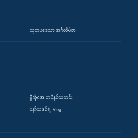
သုတပဒေသာ အင်္ဂလိပ်စာ
ဗွီအိုအေ တမိနစ်သတင်း
နော်သဇင်ရဲ့ Vlog