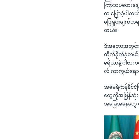
ကြာသပတေးနေ့မှာက
က ပြောခဲ့ပါတယ်
ဖြေရှင်းချက်တရ
တယ်။
ဒီအတောအတွင်းမှ
တိုက်ခိုက်ခဲ့တယ
ဧရိယာနဲ့ ဂါဇာက
လ် ကာကွယ်ရေးတ
အမေရိကန်နိုင်င
တွေကိုအမြန်ဆုံး
အခြေအနေတွေ ပရ