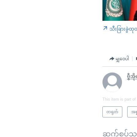
သီးခြားခွဲထု
မျှဝေပါ
ဗွီအ
This item is part of
တရုတ်
အစ
ဆက်စပ်သတင