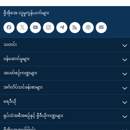
ဗွီအိုအေ လူမှုကွန်ယက်များ
သတင်း
၀န်ဆောင်မှုများ
အပတ်စဉ်ကဏ္ဍများ
အင်္ဂလိပ်သင်ခန်းစာများ
ရေဒီယို
ရုပ်သံအစီအစဉ်နှင့် ဗွီဒီယိုကဏ္ဍများ
ဗွီအိုအေအကြောင်း