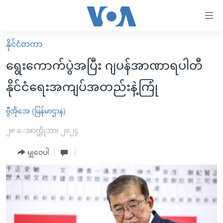
သုံး
ရ
လွယ်ကူ
နိုင်ငံတကာ
မူလစာမျက်နှာ
စေ
ရွေးကောက်ပွဲအပြီး ဂျပန်အာဏာရပါတီ
မြန်မာ
သည့်
နိုင်ငံရေးအကျပ်အတည်းနဲ့ကြုံ
ကမ္ဘာ့သတင်းများ
Link
ဗွီဒီယို
နိုင်ငံတကာ
ဗွီအိုအေ (မြန်မာဌာန)
များ
သတင်းလွတ်လပ်ခွင့်
အမေရိကန်
၂၈ ေအာက္တိုဘာ၊ ၂၀၂၄
ပင်မ
ရပ်ဝန်းတခု လမ်းတခု အလွန်
တရုတ်
အကြောင်းအရာ
မျှဝေပါ
သို့
အင်္ဂလိပ်စာလေ့လာမယ်
အစ္စရေး-ပါလက်စတိုင်း
ကျော်
အပတ်စဉ်ကဏ္ဍများ
အမေရိကန်သုံးအီဒီယံ
ကြည့်
ရေဒီယိုနှင့်ရုပ်သံ အချက်အလက်များ
မကြေးမုံရဲ့ အင်္ဂလိပ်စာ
ရေဒီယို
ရန်
ပင်မ
ရေဒီယို/တီဗွီအစီအစဉ်
ရုပ်ရှင်ထဲက အင်္ဂလိပ်စာ
တီဗွီ