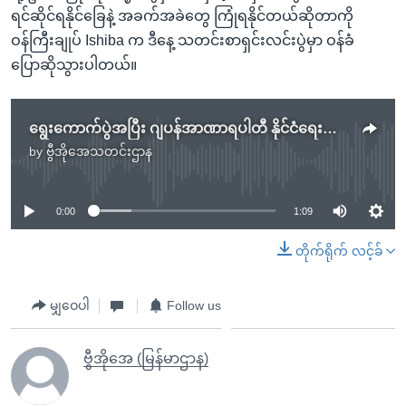
ရင်ဆိုင်ရနိုင်ခြေနဲ့ အခက်အခဲတွေ ကြုံရနိုင်တယ်ဆိုတာကို
ဝန်ကြီးချုပ် Ishiba က ဒီနေ့ သတင်းစာရှင်းလင်းပွဲမှာ ဝန်ခံ
ပြောဆိုသွားပါတယ်။
ရွေးကောက်ပွဲအပြီး ဂျပန်အာဏာရပါတီ နိုင်ငံရေးအကျပ်အတည်းနဲ့ကြုံ
by
ဗွီအိုအေသတင်းဌာန
No media source currently available
0:00
1:09
တိုက်ရိုက် လင့်ခ်
မျှဝေပါ
Follow us
ဗွီအိုအေ (မြန်မာဌာန)