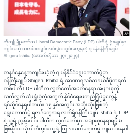
အ
သုတပဒေသာ အင်္ဂလိပ်စာ
ညွန်း
Learning English
စာမျက်နှာ
သို့
ဗွီအိုအေ လူမှုကွန်ယက်များ
ကျော်
ကြည့်
တိုကျိုမြို့တော်က Liberal Democratic Party (LDP) ပါတီရဲ့ ရုံးချုပ်မှာ
ကျင်းပတဲ့ သတင်းစာရှင်းလင်းပွဲအတွင်းတွေ့ရတဲ့ ဂျပန်ဝန်ကြီးချုပ်
ရန်
ဘာသာစကားများ
Shigeru Ishiba (အောက်တိုဘာ ၂၇၊ ၂၀၂၄)
ရှာဖွေ
ရန်
တနင်္ဂနွေနေ့ကကျင်းပခဲ့တဲ့ ဂျပန်နိုင်ငံရွေးကောက်ပွဲမှာ
နေရာ
ဝန်ကြီးချုပ် Shigeru Ishiba ရဲ့ အာဏာရလစ်ဘရယ်ဒီမိုကရက်
သို့
တစ်ပါတီ LDP ပါတီက လွှတ်တော်အမတ်နေရာ အများစုကို
ကျော်
လက်လွှတ် ဆုံးရှုံးခဲ့တဲ့အတွက် နိုင်ငံရေးမတည်ငြိမ်မှုတွေနဲ့
ရန်
ရင်ဆိုင်နေရပါတယ်။ ၁၅ နှစ်အတွင်း အဆိုးဆုံးဖြစ်တဲ့
ရွေးကောက်ပွဲ ရလဒ်တွေအရ လက်ရှိဝန်ကြီးချုပ် Ishiba ရဲ့ LDP
နဲ့ သူ့ရဲ့ ညွန့်ပေါင်း ပါတီက လွှတ်တော်မှာ အများစုနေရာရဖို့ မ
ဖြစ်နိုင်သလို ပါတီတွင်း သူ့ရဲ့ ဩဇာသက်ရောက်မှု ကျဆင်းနေပါ