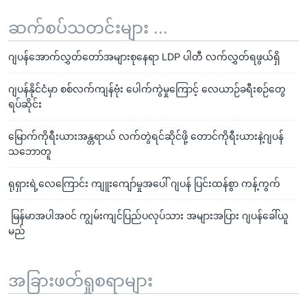
ဆက်စပ်သတင်းများ ...
ဂျပန်အောက်လွှတ်တော်အများစုနေရာ LDP ပါတီ လက်လွှတ်ရဖွယ်ရှိ
ဂျပန်နိုင်ငံမှာ စစ်လက်ကျန်ဗုံး ပေါက်ကွဲမှုကြောင့် လေယာဉ်ခရီးစဉ်တွေ
ရပ်ဆိုင်း
မြောက်ကိုရီးယားအန္တရာယ် လက်တွဲရင်ဆိုင်ဖို့ တောင်ကိုရီးယားနဲ့ဂျပန်
သဘောတူ
ရုရှားရဲ့လေကြောင်း ကျူးကျော်မှုအပေါ် ဂျပန် ပြင်းထန်စွာ ကန့်ကွက်
မြန်မာအပါအဝင် ကျွမ်းကျင်ပြည်ပလုပ်သား အများအပြား ဂျပန်ခေါ်ယူ
မည်
အခြားဖတ်ရှုစရာများ