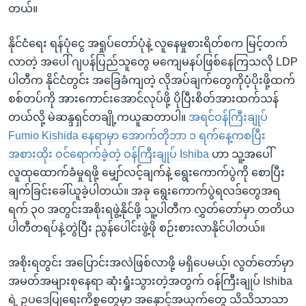
တယ်။
နိုင်ငံရေး ရန်ပုံငွေ အရှုပ်တော်ပုံနဲ့ လူနေမှုစားရိတ်စက မြင့်တက်
လာတဲ့ အပေါ် ဂျပန်ပြည်သူတွေ မကျေမနပ်ဖြစ်နေကြသလို LDP
ပါတီက နိုင်ငံတွင်း အခြေခံကျတဲ့ လိုအပ်ချက်တွေကိုပံ့ပိုးဖို့ထက်
စစ်တပ်ကို အားကောင်းအောင်လုပ်ဖို့ ပိုပြီးစိတ်အားထက်သန်
တယ်လို့ မဲဆန္ဒရှင်တချို့ကယူဆတာပါ။
အရင်ဝန်ကြီးချုပ်
Fumio Kishida နေရာမှာ အောက်တိုဘာ ၁ ရက်နေ့ကစပြီး
အစားထိုး ဝင်ရောက်ခဲ့တဲ့ ဝန်ကြီးချုပ် Ishiba
ဟာ သူ့အပေါ်
လူထုထောက်ခံမှုရဖို့ မျှော်လင့်ချက်နဲ့ ရွေးကောက်ပွဲကို စောပြီး
ချက်ခြင်းခေါ်ယူခဲ့ပါတယ်။ အခု ရွေးကောက်ပွဲရလဒ်တွေအရ
ရက် ၃၀ အတွင်းအစိုးရဖွဲ့နိုင်ဖို့ သူ့ပါတီက လွှတ်တော်မှာ တတိယ
ပါတီတရပ်နဲ့တွဲပြီး ညွန်ပေါင်းဖွဲ့ဖို စဉ်းစားလာနိုင်ပါတယ်။
အစိုးရတွင်း အပြောင်းအလဲဖြစ်လာဖို့ မရှိပေမယ့်၊ လွတ်တော်မှာ
အမတ်အများစုနေရာ ဆုံးရှုံးသွားတဲ့အတွက် ဝန်ကြီးချုပ် Ishiba
ရဲ့ ဥပဒေပြုရေးကိစ္စတွေမှာ အနှောင့်အယှက်တွေ သိသိသာသာ