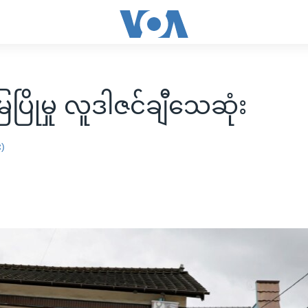
ေပြိုမှု လူဒါဇင်ချီသေဆုံး
း)