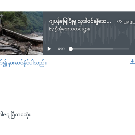
ဂျပန်မြေပြိုမှု လူဒါဇင်ချီသေဆုံး
EMBE
by
ဗွီအိုအေသတင်းဌာန
No media source currently available
0:00
တ်၍ နားဆင်နိုင်ပါသည်။
EMBED
လူဒါဇငျခြီသဆေုံး