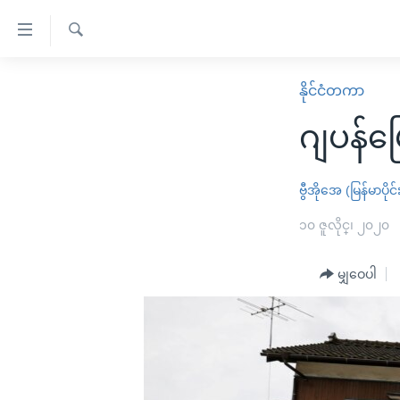
သုံး
ရ
ရှာဖွေ
လွယ်ကူ
မူလစာမျက်နှာ
နိုင်ငံတကာ
ရ
စေ
မြန်မာ
လာ
ဂျပန်မြ
သည့်
ဒ်
ကမ္ဘာ့သတင်းများ
Link
ဗွီဒီယို
နိုင်ငံတကာ
ဗွီအိုအေ (မြန်မာပိုင်
များ
သတင်းလွတ်လပ်ခွင့်
အမေရိကန်
၁၀ ဇူလိုင္၊ ၂၀၂၀
ပင်မ
ရပ်ဝန်းတခု လမ်းတခု အလွန်
တရုတ်
အကြောင်းအရာ
အင်္ဂလိပ်စာလေ့လာမယ်
မျှဝေပါ
အစ္စရေး-ပါလက်စတိုင်း
သို့
အပတ်စဉ်ကဏ္ဍများ
အမေရိကန်သုံးအီဒီယံ
ကျော်
ကြည့်
ရေဒီယိုနှင့်ရုပ်သံ အချက်အလက်များ
မကြေးမုံရဲ့ အင်္ဂလိပ်စာ
ရေဒီယို
ရန်
ရေဒီယို/တီဗွီအစီအစဉ်
ရုပ်ရှင်ထဲက အင်္ဂလိပ်စာ
တီဗွီ
ပင်မ