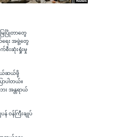
 မြေပြိုတာတွေ
်ရေး အဖွဲ့တွေ
ီးဆုံးရှုံးမှု
ယ်ဆယ်ဖို့
ပြောပါတယ်။
ေဘေး အန္တရာယ်
် ဝန်ကြီးချုပ်