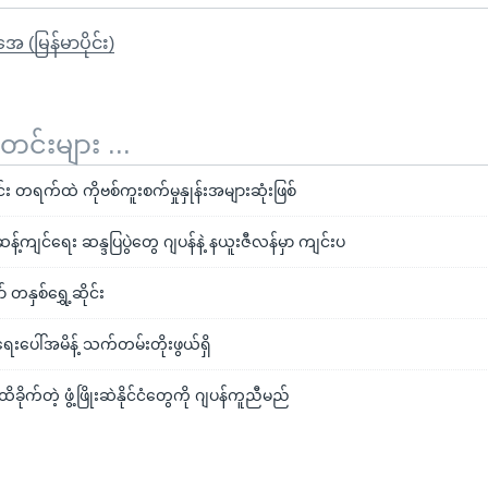
ုအေ (မြန်မာပိုင်း)
်းများ ...
း တရက်ထဲ ကိုဗစ်ကူးစက်မှုနှုန်းအများဆုံးဖြစ်
ု ဆန့်ကျင်ရေး ဆန္ဒပြပွဲတွေ ဂျပန်နဲ့ နယူးဇီလန်မှာ ကျင်းပ
် တနှစ်ရွှေ့ဆိုင်း
ရေးပေါ်အမိန့် သက်တမ်းတိုးဖွယ်ရှိ
ထိခိုက်တဲ့ ဖွံ့ဖြိုးဆဲနိုင်ငံတွေကို ဂျပန်ကူညီမည်