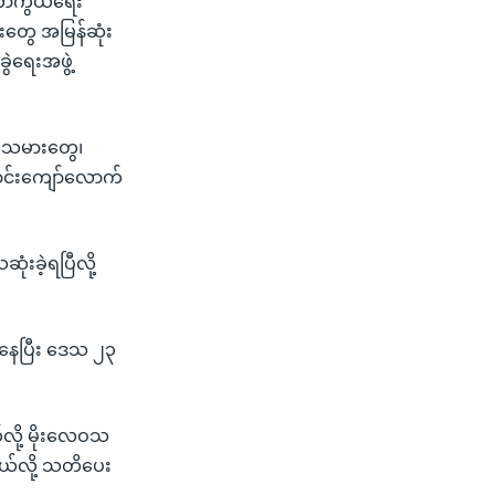
် ကာကွယ်ရေး
းတွေ အမြန်ဆုံး
ဲရေးအဖွဲ့
သတ်သမားတွေ၊
သောင်းကျော်လောက်
းခဲ့ရပြီလို့
ံနေပြီး ဒေသ ၂၃
လို့ မိုးလေဝသ
်တယ်လို့ သတိပေး