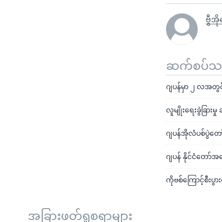
ဗွီအိ
ဆက်စပ်သတင
ဂျပန်မှာ ၂ လအတွင်
လူမျိုးရေးခွဲခြားမှ
ဂျပန်အိုလံပစ်ပွဲတော
ဂျပန် နိုင်ငံတော်အ
ကိုဗစ်ကြောင့်စီးပွား
အခြားဖတ်ရှုစရာများ