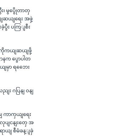
း၊ မွပွေိုတာတှ
ယျဆယျရေး အဖှဲ့
ဲ့ပွီး ပကြျစီး
ကိုကယျဆယျဖို့
ဌာနက ပွောပါတ
ျနယျမှာ ရဘေေး
ညျး ဂပြနျ ဝနျ
ဂပြနျ ကာကှယျရေး
 လုပျငနျးတှေ အ
ာယျ စီမံခန့ျခှဲ