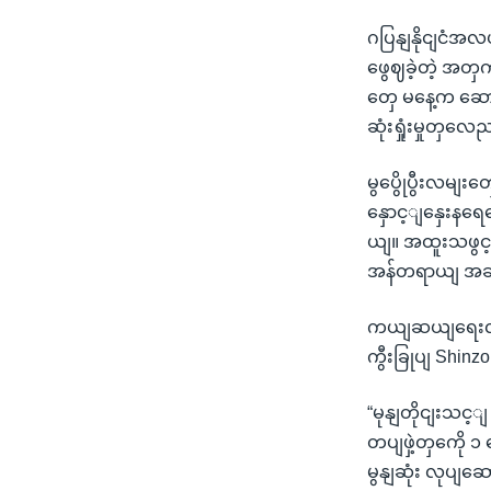
ဂပြနျနိုငျငံအလယ
ဖွေဈခဲ့တဲ့ အတှ
တှေ မနေ့က ဆောငျ
ဆုံးရှုံးမှုတှလ
မွပွေိုပွီးလမ
နှောင့ျနှေးနရ
ယျ။ အထူးသဖွင့ျ
အန်တရာယျ အဆိ
ကယျဆယျရေးလုပျ
ကွီးခြုပျ Shin
“မုနျတိုငျးသင့ျ
တပျဖှဲ့တှကေို
မွနျဆုံး လုပျဆ