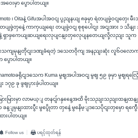
းအဝေးမှာ ပွောပါတယျ။
moto ၊ Oitaနဲ့ Gifuအပါအဝငျ ပွညျနယျ ၈ခုမှာ ရဲတပျဖှဲ့ဝငျတှေ၊ 
ပျဖှဲ့တှနေဲ့ ကာကှယျရေး တပျဖှဲ့ဝငျ စုစုပေါငျး အငျအား ၁ သိနျး
့ ရှာဖှကေယျဆယျရေးလုပျငနျးတှလေုပျနတေယျလို့လညျး သူက 
ိုးသကျမုနျတိုငျးဒဏျခံရတဲ့ ဒသေတဝိုကျ အနညျးဆုံး လူ၆၀လောကျသဆ
ေ ပွောပါတယျ။
amotoခရိုငျဒသေက Kuma မွဈအပါအဝငျ မွဈ ၅၉ ခုမှာ မွဈရလြှေံ
ေါငျး ၁၇၉ ခု ဖွဈပှားခဲ့ပါတယျ။
းမြားမှာ လာမယ့ျ တနငျ်ဂနှနေေ့အထိ မိုးသညျးသညျးထနျထနျရှ
့ျမှနျးထားပွီး မွပွေိုတာ တှနေဲ့ မွနေိမ့ျဒသေပိုငျးတှမှော ရကွေီး
းထားပါတယျ။
Follow us
ပရင့်ထုတ်ရန်