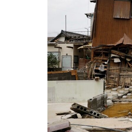
သုတပဒေသာ အင်္ဂလိပ်စာ
အ
ညွန်း
စာမျက်နှာ
သို့
ကျော်
ကြည့်
ရန်
ရှာဖွေ
ရန်
နေရာ
သို့
ကျော်
ရန်