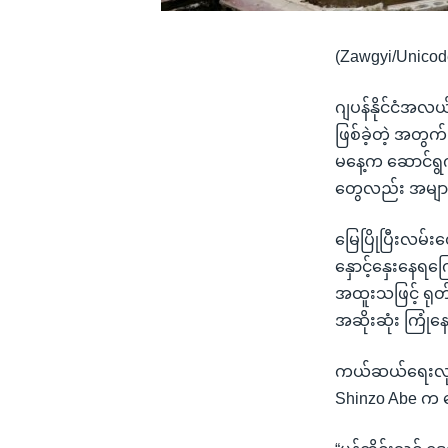
(Zawgyi/Unicod
ဂျပန်နိုင်ငံအလယ
ဖြစ်ခဲ့တဲ့ အတွက
မနေ့က ဆောင်ရွက်န
တွေလည်း အများ
မြေပြိုပြီးလမ်
နှောင့်နှေးနေရ
အထူးသဖြင့် ရုတ်
အဆိုးဆုံး ကြု
ကယ်ဆယ်ရေးလုပ်င
Shinzo Abe က 