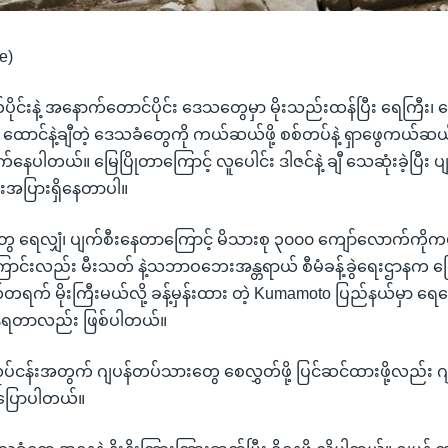
e)
်ပိုင်းနဲ့ အနောက်တောင်ပိုင်း ဒေသတွေမှာ မိုးသည်းထန်ပြီး ရေကြီး၊
် ထောင်နဲ့ချီတဲ့ ဒေသခံတွေကို ကယ်ဆယ်ဖို့ စစ်တပ်နဲ့ ရှာဖွေကယ်ဆယ
ေပါတယ်။ မြေပြိုတာကြောင့် လူပေါင်း ဒါဇင်နဲ့ ချီ သေဆုံးခဲ့ပြီး ပျက်စ
အပြားရှိနေတာပါ။
းတွေ ရေလျှံ၊ ပျက်စီးနေတာကြောင့် မိသားစု ၃၀၀၀ ကျော်လောက်ကိုက
ကြောင်းလည်း မီးသတ် နဲ့သဘာဝဘေးအန္တရာယ် စီမံခန့်ခွဲရေးဌာနက 
တရက် မိုးကြီးမယ်လို့ ခန့်မှန်းထား တဲ့ Kumamoto ပြည်နယ်မှာ ရ
ံနေရတာလည်း ဖြစ်ပါတယ်။
န်းအတွက် ဂျပန်တပ်သားတွေ စေလွှတ်ဖို့ ပြင်ဆင်ထားဖို့လည်း ဂျပန
ပြောပါတယ်။