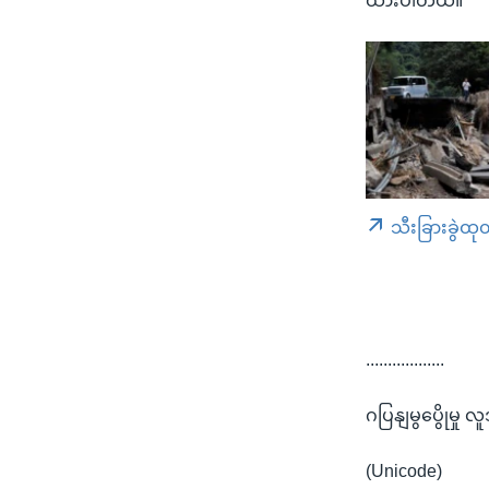
ထားပါတယ်။
သီးခြားခွဲထု
..................
ဂပြနျမွပွေိုမှု 
(Unicode)