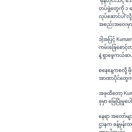
“မုန်တိုင်းသင့် 
တပ်ဖွဲ့တွေကို 
လုပ်ဆောင်ပါ”လို
အစည်းအဝေးမှာ
ဒါ့အပြင့် Kumam
ကမ်းခြေစောင့်တပ
နဲ့ ရှာဖွေကယ်
စနေနေ့ကစလို့ မ
အာဏာပိုင်တွေ
အခုထိတော့ Kuma
ခုမှာ မြေပြိုမှုပ
နေရာ အတော်များ
ဌာနက ခန့်မှန်းထာ