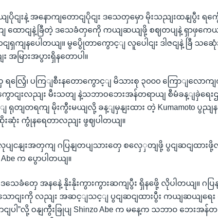
ျပိုငျးနဲ့ အနောကျတောငျပိုငျး ဒသေတှမှော မိုးသညျးထနျပွီး ရကွေီ
ကျ ထောငျနဲ့ခြီတဲ့ ဒသေခံတှကေို ကယျဆယျဖို့ စဈတပျနဲ့ ရှာဖှကေ
ရှကျနပေါတယျ။ မွပွေိုတာကွောင့ျ လူပေါငျး ဒါဇငျနဲ့ ခြီ သဆေုံးခ
ေညျး အမြားအပွားရှိနတောပါ။
ျးတှေ ရလြှေံ၊ ပကြျစီးနတောကွောင့ျ မိသားစု ၃၀၀၀ ကြောျလောကျ
ေကွောငျးလညျး မီးသတျ နဲ့သဘာဝဘေးအန်တရာယျ စီမံခန့ျခှဲရေး
 ရုတျတရကျ မိုးကွီးမယျလို့ ခန့ျမှနျးထား တဲ့ Kumamoto ပွည
ုးဆုံး ကွုံနရေတာလညျး ဖွဈပါတယျ။
ငနျးအတှကျ ဂပြနျတပျသားတှေ စလှေှတျဖို့ ပွငျဆငျထားဖို့လ
zo Abe က ပွောပါတယျ။
 ဒသေခံတှေ အနနေဲ့ နိုးနိုးကွားကွားဆကျပွီး ရှိနဖေို့ လိုပါတယျ။ 
 ၁ သောငျးကို လညျး အဆင့ျသင့ျ ပွငျဆငျထားပွီး ကယျဆယျရေး
ောငျပါ”လို့ ဝနျကွီးခြုပျ Shinzo Abe က မနေ့က သဘာဝ ဘေးအန်တရ