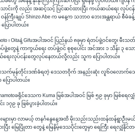
ဒေသခံတွေ အနေနဲ့ နိုးနိုးကြားကြားဆက်ပြီး ရှိနေဖို့ လိုပါတယ်။ ဂျပန
၁ သောင်းကို လည်း အဆင့်သင့် ပြင်ဆင်ထားပြီး ကယ်ဆယ်ရေး လုပ်ငန်
့ ဝန်ကြီးချုပ် Shinzo Abe က မနေ့က သဘာဝ ဘေးအန္တရာယ် စီမံခန့်ခွ
 ပြောပါတယ်။
oto ၊ Oitaနဲ့ Gifuအပါအဝင် ပြည်နယ် ၈ခုမှာ ရဲတပ်ဖွဲ့ဝင်တွေ၊ မီး
်ဖွဲ့တွေနဲ့ ကာကွယ်ရေး တပ်ဖွဲ့ဝင် စုစုပေါင်း အင်အား ၁ သိန်း ၃ 
ဆယ်ရေးလုပ်ငန်းတွေလုပ်နေတယ်လို့လည်း သူက ပြောပါတယ်။
ိုးသက်မုန်တိုင်းဒဏ်ခံရတဲ့ ဒေသတဝိုက် အနည်းဆုံး လူ၆၀လောက်သေဆုံ
က ပြောပါတယ်။
motoခရိုင်ဒေသက Kuma မြစ်အပါအဝင် မြစ် ၅၉ ခုမှာ မြစ်ရေလျှ
ေါင်း ၁၇၉ ခု ဖြစ်ပွားခဲ့ပါတယ်။
များမှာ လာမယ့် တနင်္ဂနွေနေ့အထိ မိုးသည်းသည်းထန်ထန်ရွာဉီးမယ်
းပြီး မြေပြိုတာ တွေနဲ့ မြေနိမ့်ဒေသပိုင်းတွေမှာ ရေကြီး ရေလျှံနိုင