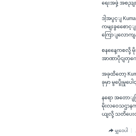
ရေးအဖှဲ့ အစညျ
ဒါ့အပွင့ျ Kuma
ကမျးခွစေောင့ျတ
ကြောျလောကျနဲ
စနနေေ့ကစလို့ မ
အာဏာပိုငျတှက
အခုထိတော့ Kum
ခုမှာ မွပွေိုမှုပ
နရော အတောျမြာ
မိုးလဝေသဌာနက ခန
ယျလို့ သတိပေ
မျှဝေပါ