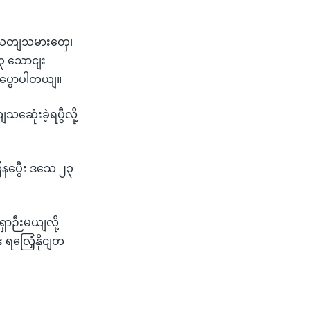
မီးသတျသမားတှေ၊
 ၃ သောငျး
ပွောပါတယျ။
ေုံးခဲ့ရပွီလို့
နပွေီး ဒသေ ၂၃
ာဉီးမယျလို့
 ရလြှေံနိုငျတ