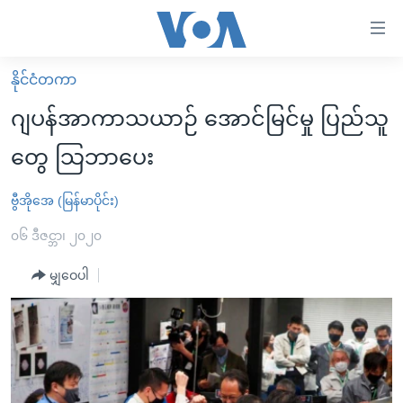
သုံး
ရ
လွယ်ကူ
နိုင်ငံတကာ
မူလစာမျက်နှာ
စေ
ဂျပန်အာကာသယာဉ် အောင်မြင်မှု ပြည်သူ
မြန်မာ
သည့်
တွေ သြဘာပေး
ကမ္ဘာ့သတင်းများ
Link
ဗွီဒီယို
နိုင်ငံတကာ
ဗွီအိုအေ (မြန်မာပိုင်း)
များ
သတင်းလွတ်လပ်ခွင့်
အမေရိကန်
၀၆ ဒီဇင္ဘာ၊ ၂၀၂၀
ပင်မ
ရပ်ဝန်းတခု လမ်းတခု အလွန်
တရုတ်
အကြောင်းအရာ
မျှဝေပါ
သို့
အင်္ဂလိပ်စာလေ့လာမယ်
အစ္စရေး-ပါလက်စတိုင်း
ကျော်
အပတ်စဉ်ကဏ္ဍများ
အမေရိကန်သုံးအီဒီယံ
ကြည့်
ရေဒီယိုနှင့်ရုပ်သံ အချက်အလက်များ
မကြေးမုံရဲ့ အင်္ဂလိပ်စာ
ရေဒီယို
ရန်
ပင်မ
ရေဒီယို/တီဗွီအစီအစဉ်
ရုပ်ရှင်ထဲက အင်္ဂလိပ်စာ
တီဗွီ