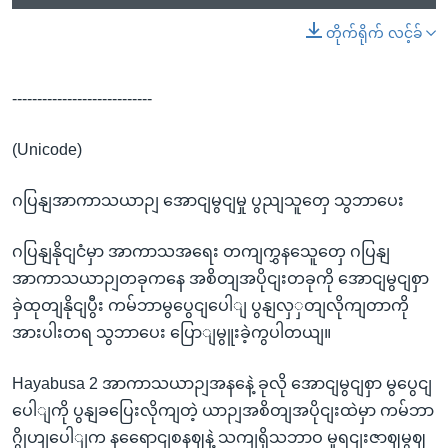
တိုက်ရိုက် လင့်ခ်
----------------------------
(Unicode)
ဂပြနျအာကာသယာဉျ အောငျမွငျမှု ပွညျသူတှေ သွဘာပေး
ဂပြနျနိုငျငံမှာ အာကာသအရေး တကျကွှနသေူတှေ ဂပြနျ
အာကာသယာဉျတခုကနေ အစိတျအပိုငျးတခုကို အောငျမွငျစှာ
ခှဲထုတျနိုငျပွီး ကမ်ဘာမွပွေငျပေါျ ပွနျလှှတျလိုကျတာကို
အားပါးတရ သွဘာပေး ပြောျမွူးခဲ့ကွပါတယျ။
Hayabusa 2 အာကာသယာဉျအနနေဲ့ ခုလို အောငျမွငျစှာ မွပွေငျ
ပေါျကို ပွနျခပြေးလိုကျတဲ့ ယာဉျအစိတျအပိုငျးထဲမှာ ကမ်ဘာ
ဂွိုဟျပေါျက နရေောငျစနဈနဲ့ သကျရှိသဘာဝ မူရငျးဇာဈမွဈ