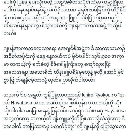
ပေါ်ကို ပြန်ချပေးလိုက်တဲ့ ယာဉ်အစိတ်အပိုင်းထဲမှာ ကမ္ဘာဂြိုဟ်
ပေါ်က နေရောင်စနစ်နဲ့ သက်ရှိသဘာဝ မူရင်းဇာစ်မြစ်ကို သိရှိနိုင်
ဖို့ လမ်းစဖွင့်ပေးနိုင်မယ့် အနားက ဂြိုဟ်သိမ်ဂြိုဟ်မွှားတခုရဲ့
စမ်းသပ်နမူနာတွေ ပါသွားမယ်လို့ ဂျပန်အာကာသအဖွဲ့က ဆိုပါ
တယ်။
ဂျပန်အာကာသလေ့လာရေး အေဂျင်စီအဖွဲ့က ဒီ အာကာသယာဉ်
အစိတ်အပိုင်းကို မနေ့ နေ့လယ်ကပဲ မိုင်ပေါင်း ၁၃၆,၇၀၀ အကွာ
မှာ တကယ့်ကို ခက်ခဲတဲ့ စိန်ခေါ်မှုကြီးတွေ ကျော်လွှားပြီး
အသေအချာ အသေးစိတ် ထိန်းချုပ်စီမံမှုတွေနဲ့ ခုလို အောင်မြင်
စွာ ဖြုတ်ချနိုင်ခဲ့တာလို့ ထုတ်ပြောလိုက်ပါတယ်။
အသက် ၆၀ အရွယ် ကွန်ပြူတာပညာရှင် Ichiro Ryokou က “အ
ရင် Hayabusa အာကာသယာဉ်အဖြစ်တုန်းက တကယ့်ကို ဆိုး
ဆိုးဝါးဝါး အခြေအနေနဲ့ ပြန်ဆင်းလာခဲ့ရတယ်။ အခု Hayabusa
အတွက်တော့ တကယ့်ကို ချီးကျူးလိုက်ပြီ။ ဘာလို့လဲဆိုတော့ ဒီ
တခေါက် ဘာပြဿနာမှ မတက်ခဲ့ဘူး” လို့ ဂျပန်လို ပြောသွားတာ