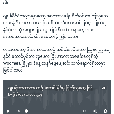
ပါ။
ဂျပန်နိုင်ငံတလွှားမှာတော့ အာကာသခရီး စိတ်ဝင်စားကြသူတွေ
အနေနဲ့ ဒီ အာကာသယာဉ် အစိတ်အပိုင်း အောင်မြင်စွာ ဖြုတ်ချ
နိုင်ခဲ့တာကို အများပြည်သူကြည့်နိုင်တဲ့ နေရာတွေကနေ
အုတ်အော်သောင်းနင်း အားပေးခဲ့ကြပါတယ်။
တကယ်တော့ ဒီအာကာသယာဉ် အစိတ်အပိုင်းဟာ သြစတြေးလျ
နိုင်ငံ တောင်ပိုင်းက လူနေကျဲပြီး အာကာသစခန်းတွေရှိတဲ့
Woomera မြို့မှာ ဒီနေ့ တနင်္ဂနွေနေ့ ဆင်းသက်ရောက်ရှိလာမှာ
ဖြစ်ပါတယ်။
ဂျပန်အာကာသယာဉ် အောင်မြင်မှု ပြည်သူတွေ သြဘာပေး
by
ဗွီအိုအေသတင်းဌာန
No media source currently available
0:00
1:11