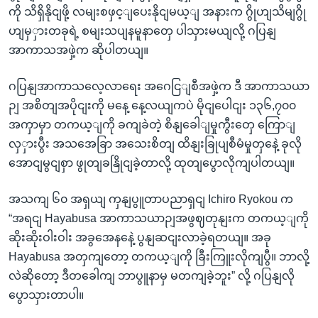
ကို သိရှိနိုငျဖို့ လမျးစဖှင့ျပေးနိုငျမယ့ျ အနားက ဂွိုဟျသိမျဂွို
ဟျမှှားတခုရဲ့ စမျးသပျနမူနာတှေ ပါသှားမယျလို့ ဂပြနျ
အာကာသအဖှဲ့က ဆိုပါတယျ။
ဂပြနျအာကာသလေ့လာရေး အဂေငြျစီအဖှဲ့က ဒီ အာကာသယာ
ဉျ အစိတျအပိုငျးကို မနေ့ နေ့လယျကပဲ မိုငျပေါငျး ၁၃၆,၇၀၀
အကှာမှာ တကယ့ျကို ခကျခဲတဲ့ စိနျခေါျမှုကွီးတှေ ကြောျ
လှှားပွီး အသအေခြာ အသေးစိတျ ထိနျးခြုပျစီမံမှုတှနေဲ့ ခုလို
အောငျမွငျစှာ ဖွုတျခနြိုငျခဲ့တာလို့ ထုတျပွောလိုကျပါတယျ။
အသကျ ၆၀ အရှယျ ကှနျပွူတာပညာရှငျ Ichiro Ryokou က
“အရငျ Hayabusa အာကာသယာဉျအဖွဈတုနျးက တကယ့ျကို
ဆိုးဆိုးဝါးဝါး အခွအေနနေဲ့ ပွနျဆငျးလာခဲ့ရတယျ။ အခု
Hayabusa အတှကျတော့ တကယ့ျကို ခြီးကြူးလိုကျပွီ။ ဘာလို့
လဲဆိုတော့ ဒီတခေါကျ ဘာပွူနာမှ မတကျခဲ့ဘူး” လို့ ဂပြနျလို
ပွောသှားတာပါ။