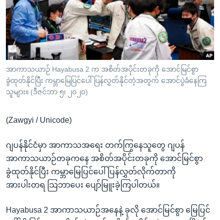
အ
သုတပဒေသာ အင်္ဂလိပ်စာ
ညွန်း
Learning English
စာမျက်နှာ
သို့
ဗွီအိုအေ လူမှုကွန်ယက်များ
ကျော်
ကြည့်
အာကာသယာဉ် Hayabusa 2 က အစိတ်အပိုင်းတခုကို အောင်မြင်စွာ
ခွဲထုတ်နိုင်ပြီး ကမ္ဘာမြေပြင်ပေါ် ပြန်လွှတ်နိုင်တဲ့အတွက် အောင်ပွဲခံနေကြ
ရန်
ဘာသာစကားများ
သူများ။ (ဒီဇင်ဘာ ၅၊ ၂၀၂၀)
ရှာဖွေ
ရန်
(Zawgyi / Unicode)
နေရာ
သို့
ဂျပန်နိုင်ငံမှာ အာကာသအရေး တက်ကြွနေသူတွေ ဂျပန်
ကျော်
အာကာသယာဉ်တခုကနေ အစိတ်အပိုင်းတခုကို အောင်မြင်စွာ
ရန်
ခွဲထုတ်နိုင်ပြီး ကမ္ဘာမြေပြင်ပေါ် ပြန်လွှတ်လိုက်တာကို
အားပါးတရ သြဘာပေး ပျော်မြူးခဲ့ကြပါတယ်။
Hayabusa 2 အာကာသယာဉ်အနေနဲ့ ခုလို အောင်မြင်စွာ မြေပြင်