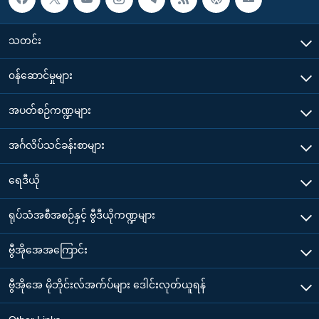
သတင်း
၀န်ဆောင်မှုများ
အပတ်စဉ်ကဏ္ဍများ
အင်္ဂလိပ်သင်ခန်းစာများ
ရေဒီယို
ရုပ်သံအစီအစဉ်နှင့် ဗွီဒီယိုကဏ္ဍများ
ဗွီအိုအေအကြောင်း
ဗွီအိုအေ မိုဘိုင်းလ်အက်ပ်များ ဒေါင်းလုတ်ယူရန်