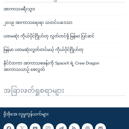
အာကာသခရီးသွား
၂၀၁၉ အာကာသရေးရာ သတင်းပဒေသာ
ပထမဆုံး ကိုယ်ပိုင်ဂြိုဟ်တု လွှတ်တင်ဖို့ မြန်မာ ပြင်ဆင်
မြန်မာ ပထမဆုံးလွှတ်တင်မယ့် ကိုယ်ပိုင်ဂြိုဟ်တု
နိုင်ငံတကာ အာကာသစခန်းကို SpaceX ရဲ့ Crew Dragon
အာကာသယာဉ် စေလွှတ်
အခြားဖတ်ရှုစရာများ
ဗွီအိုအေ လူမှုကွန်ယက်များ