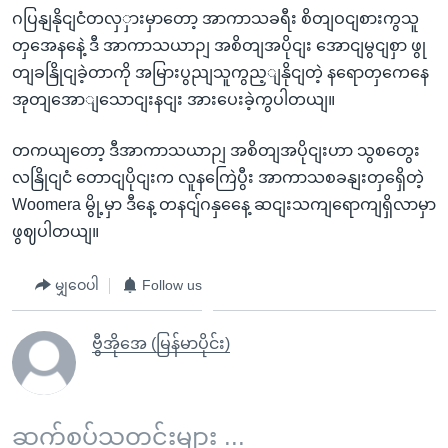
ဂပြနျနိုငျငံတလှှားမှာတော့ အာကာသခရီး စိတျဝငျစားကွသူ
တှအေနနေဲ့ ဒီ အာကာသယာဉျ အစိတျအပိုငျး အောငျမွငျစှာ ဖွု
တျခနြိုငျခဲ့တာကို အမြားပွညျသူကွည့ျနိုငျတဲ့ နရောတှကေနေ
အုတျအောျသောငျးနငျး အားပေးခဲ့ကွပါတယျ။
တကယျတော့ ဒီအာကာသယာဉျ အစိတျအပိုငျးဟာ သွစတွေး
လနြိုငျငံ တောငျပိုငျးက လူနကြေဲပွီး အာကာသစခနျးတှရှေိတဲ့
Woomera မွို့မှာ ဒီနေ့ တနငျ်ဂနှနေေ့ ဆငျးသကျရောကျရှိလာမှာ
ဖွဈပါတယျ။
မျှဝေပါ
Follow us
ဗွီအိုအေ (မြန်မာပိုင်း)
ဆက်စပ်သတင်းများ ...