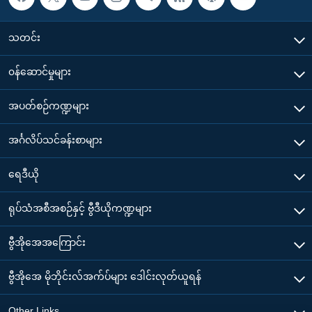
သတင်း
၀န်ဆောင်မှုများ
အပတ်စဉ်ကဏ္ဍများ
အင်္ဂလိပ်သင်ခန်းစာများ
ရေဒီယို
ရုပ်သံအစီအစဉ်နှင့် ဗွီဒီယိုကဏ္ဍများ
ဗွီအိုအေအကြောင်း
ဗွီအိုအေ မိုဘိုင်းလ်အက်ပ်များ ဒေါင်းလုတ်ယူရန်
Other Links