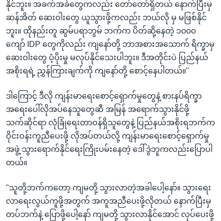
နိုင်ဘူး။ အခက်အခဲတွေကလည်း တော်တော်ရှိတယ် နောက်ပြီးမှ
ဆန်အိတ် ဆေးဝါးတွေ ယူသွားဖို့ကလည်း ဘယ်လို မှ မဖြစ်နိုင်
ဘူး။ ထိုနည်းတူ ဆွမ်ပရာဘွမ် ဘက်က ပိတ်ဆို့နေတဲ့ ၁၀၀၀
ကျော် IDP တွေကိုလည်း ကျနော်တို့ ဘာအစားအသောက် ရိက္ခာမှ
ဆေးဝါးတွေ ပံ့ပိုးမှု မလုပ်နိုင်သေးပါဘူး။ ဒီအတိုင်းပဲ ပြည်နယ်
အစိုးရရဲ့ ညွှန်ကြားချက်ကို ကျနော်တို့ စောင့်နေပါတယ်။"
ဒါကြောင့် ဒီလို ကျန်းမာရေးစောင့်ရှောက်မှုတွေနဲ့ စားနပ်ရိက္ခာ
အရေးပေါ်လိုအပ်နေသူတွေဆီ အမြန် အရောက်သွားနိုင်ဖို့
သက်ဆိုင်ရာ လုံခြုံရေးတာဝန်ရှိသူတွေနဲ့ ပြည်နယ်အစိုးရဘက်က
ဝိုင်းဝန်းကူညီပေးဖို့ လိုအပ်တယ်လို့ ကျန်းမာရေးစောင့်ရှောက်မှု
အဖွဲ့ သွားရောက်နိုင်ရေးကြိုးပမ်းနေတဲ့ ဒေါ်ဒွဲဘူကလည်းပြောပါ
တယ်။
"သူတို့ဘက်ကတော့ ကျမတို့ သွားလာတဲ့အခါပေါ့နော်။ သွားရေး
လာရေးလွယ်ကူဖို့အတွက် အကူအညီပေးဖို့လိုတယ် နောက်ပြီးမှ
တပ်ဘက်နဲ့ ပြောဖို့ပေါ့နော် ကျမတို့ သွားလာနိုင်အောင် လုပ်ပေးဖို့