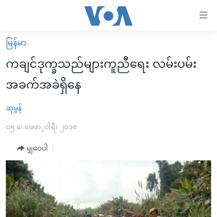
သုံး
ရ
လွယ်ကူ
မြန်မာ
မူလစာမျက်နှာ
စေ
ကချင်ဒုက္ခသည်များကူညီရေး လမ်းပမ်း
မြန်မာ
သည့်
အခက်အခဲရှိနေ
ကမ္ဘာ့သတင်းများ
Link
ဗွီဒီယို
နိုင်ငံတကာ
ဆုမွန်
များ
သတင်းလွတ်လပ်ခွင့်
အမေရိကန်
၀၅ ေဖေဖာ္၀ါရီ၊ ၂၀၁၈
ပင်မ
ရပ်ဝန်းတခု လမ်းတခု အလွန်
တရုတ်
အကြောင်းအရာ
မျှဝေပါ
သို့
အင်္ဂလိပ်စာလေ့လာမယ်
အစ္စရေး-ပါလက်စတိုင်း
ကျော်
အပတ်စဉ်ကဏ္ဍများ
အမေရိကန်သုံးအီဒီယံ
ကြည့်
ရေဒီယိုနှင့်ရုပ်သံ အချက်အလက်များ
မကြေးမုံရဲ့ အင်္ဂလိပ်စာ
ရေဒီယို
ရန်
ပင်မ
ရေဒီယို/တီဗွီအစီအစဉ်
ရုပ်ရှင်ထဲက အင်္ဂလိပ်စာ
တီဗွီ