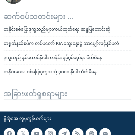
ဆက်စပ်သတင်းများ ...
တနိုင်းစစ်ပြေးဒုက္ခသည်များကယ်ထုတ်ရေး ဆန္ဒပြတောင်းဆို
တရုတ်နယ်စပ်က တပ်မတော်-KIA ဆွေးနွေးပွဲ ဘာမျှော်လင့်နိုင်မလဲ
ဒုက္ခသည် နှစ်ထောင်နီးပါး တနိုင်း နမ့်ဂွမ်မှော်မှာ ပိတ်မိနေ
တနိုင်းဒေသ စစ်ပြေးဒုက္ခသည် ၃၀၀၀ နီးပါး ပိတ်မိနေ
အခြားဖတ်ရှုစရာများ
ဗွီအိုအေ လူမှုကွန်ယက်များ