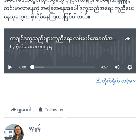
တင်းမာလာနေတဲ့ အခြေအနေအပေါ် ဒုက္ခသည်အရေး ကူညီပေး
နေသူတွေက စိုးရိမ်နေကြတာဖြစ်ပါတယ်။
ကချင်ဒုက္ခသည်များကူညီရေး လမ်းပမ်းအခက်အခဲရှိနေ
by
ဗွီအိုအေသတင်းဌာန
No media source currently available
0:00
4:57
တိုက်ရိုက် လင့်ခ်
မျှဝေပါ
Follow us
ဆုမွန်