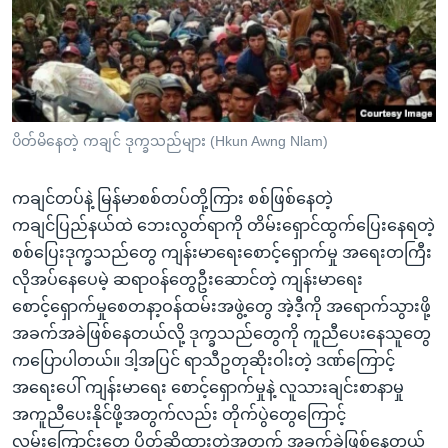
အ
သုတပဒေသာ အင်္ဂလိပ်စာ
ညွန်း
Learning English
စာမျက်နှာ
သို့
ဗွီအိုအေ လူမှုကွန်ယက်များ
ကျော်
ကြည့်
ပိတ်မိနေတဲ့ ကချင် ဒုက္ခသည်များ (Hkun Awng Nlam)
ရန်
ဘာသာစကားများ
ရှာဖွေ
ကချင်တပ်နဲ့ မြန်မာစစ်တပ်တို့ကြား စစ်ဖြစ်နေတဲ့
ရန်
ကချင်ပြည်နယ်ထဲ ဘေးလွတ်ရာကို တိမ်းရှောင်ထွက်ပြေးနေရတဲ့
နေရာ
စစ်ပြေးဒုက္ခသည်တွေ ကျန်းမာရေးစောင့်ရှောက်မှု အရေးတကြီး
သို့
လိုအပ်နေပေမဲ့ ဆရာဝန်တွေဦးဆောင်တဲ့ ကျန်းမာရေး
ကျော်
စောင့်ရှောက်မှုစေတနာ့ဝန်ထမ်းအဖွဲ့တွေ အဲ့ဒီ့ကို အရောက်သွားဖို့
ရန်
အခက်အခဲဖြစ်နေတယ်လို့ ဒုက္ခသည်တွေကို ကူညီပေးနေသူတွေ
ကပြောပါတယ်။ ဒါ့အပြင် ရာသီဥတုဆိုးဝါးတဲ့ ဒဏ်ကြောင့်
အရေးပေါ် ကျန်းမာရေး စောင့်ရှောက်မှုနဲ့ လူသားချင်းစာနာမှု
အကူညီပေးနိုင်ဖို့အတွက်လည်း တိုက်ပွဲတွေကြောင့်
လမ်းကြောင်းတွေ ပိတ်ဆို့ထားတဲ့အတွက် အခက်ခဲဖြစ်နေတယ်