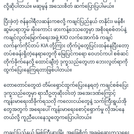
လို့ဆိုပါတယ်။ မဆုမွန် အသေးစိတ် ဆက်ပြောပြပါမယ်။
ပြီးခဲ့တဲ့ ဇန်နဝါရီလဆန်းကစလို့ ကချင်ပြည်နယ် တနိုင်း၊ မန်စီ၊
ဆွမ်ပရာဘွမ် ၊မိုးကောင်း ဖားကန့်ဒေသတွေမှာ အစိုးရစစ်တပ်နဲ့
ကချင်လွတ်မြောက်ရေးအဖွဲ့ KIO လက်အောက်ခံ ကချင်
လက်နက်ကိုင်တပ် KIA တို့ကြား တိုက်ပွဲတွေပြင်းထန်နေပြီးတော့
တပ်စခန်းရှိတဲ့နေရာတွေကို မြေပြင်ကရော ဝေဟင်ကပါ စစ်ဆင်
တိုက်ခိုက်နေလို့ ထောင်ချီတဲ့ ဒုက္ခသည်တွေဟာ ဘေးလွတ်ရာကို
ထွက်ပြေးနေကြရတာဖြစ်ပါတယ်။
တောတောင်တွေထဲ တိမ်းရှောင်ထွက်ပြေးနေရတဲ့ ကချင်စစ်ပြေး
ဒုက္ခသည်တွေမှာ ရာသီဥတုဆိုးဝါးတဲ့ အအေးဒဏ်ကြောင့်
ကျန်းမာရေးထိခိုက်ရသလို ကလေးငယ်တွေနဲ့ သက်ကြီးရွယ်အို
တွေအတွက် အရေးပေါ် ကျန်းမာရေးစောင့်ရှောက်မှု လိုအပ်နေ
တယ်လို့ ကူညီပေးနေသူတွေကပြောပါတယ်။
ကချင်ပြည်နယ် မြစ်ကြီးနားမြို့ အခြေစိုက် အခမဲ့ဆေးကုသရေး