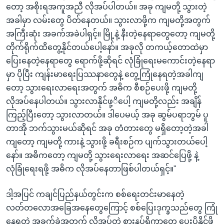
တော့ အစိုးရအကူအညီ လိုအပ်ပါတယ်။ အခု ကျမတို့ သွားတဲ့
အခါမှာ လမ်းတွေ ပိတ်နေတယ်။ သွားလာဖို့က ကျမတို့အတွက်
အကြီးဆုံး အခက်အခဲပါရှင့်။ မြို့နဲ့ နီးတဲ့နေရာတွေတော့ ကျမတို့
တိုက်ရိုက်ထိတွေ့နိုင်တယ်ပေါ့နော်။ အခုလို တကယ့်တောထဲမှာ
ပြေးနေတဲ့နေရာတွေ ရောက်ဖို့ဆိုရင် လုံခြုံရေးမကောင်းတဲ့နေရာ
မှာ ပိုပြီး ကျန်းမာရေးပြဿနာတွေနဲ့ တွေ့ကြုံနေရတဲ့အခါကျ
တော့ သွားရေးလာရေးအတွက် အဓိက စီစဉ်ပေးဖို့ ကျမတို့
လိုအပ်နေပါတယ်။ သွားလာနိုင်ဖု့ိပေါ့ ကျမတို့လည်း အချိန်
ကြည့်ပြီးတော့ သွားလာတယ်။ ဒါပေမယ့် အခု ဆွမ်ပရာဘွမ် ပူ
တာအို ဘက်သွားမယ်ဆိုရင် အခု တံတားတွေ မရှိတော့တဲ့အခါ
ကျတော့ ကျမတို့ ကားနဲ့ သွားဖို့ ခရီးစဉ်က ပျက်သွားတယ်ပေါ့
နော်။ အဓိကတော့ ကျမတို့ သွားရေးလာရေး အဆင်ပြေဖို့ နဲ့
လုံခြုံရေးရဖို့ အဓိက လိုအပ်နေတာဖြစ်ပါတယ်ရှင့်။"
ဒါ့အပြင် ကချင်ပြည်နယ်တွင်းက စစ်ရေးတင်းမာနေတဲ့
လတ်တလောအခြေအနေတွေကြောင့် စစ်ပြေးဒုက္ခသည်တွေ ကြုံ
နေရတဲ့ အခက်ခဲအတွက် လိုအပ်တဲ့ စားနပ်ရိက္ခာတွေ ပေးပို့နိုင်ဖို့