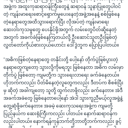
အဖွဲ့က အထူးကုဆရာဝန်ကြီးတွေနဲ့ ဆရာဝန် သူနာပြုတွေပါဝင်
တဲ့ ကျန်းမာရေးစောင့်ရှောက်မှုပေးနေတဲ့အဖွဲ့အနေနဲ့ စစ်ဖြစ်နေ
တဲ့နေရာတွေအထိသွားရောက်ပြီး လိုအပ်တဲ့ ကျန်းမာရေး
ဆေးဝါးကုသမှုတွေ ပေးနိုင်ဖို့အတွက် လမ်းတွေပိတ်ဆို့နေတဲ့
အတွက် အခက်ခဲဖြစ်နေကြတယ်လို့ ဦးဆောင်သူတဦးဖြစ်တဲ့
လွှတ်တော်ကိုယ်စားလှယ်ဟောင်း ဒေါ်ဒွဲဘူက ပြောပြပါတယ်။
"အဓိကဖြစ်တဲ့နေရာတွေ တနိုင်းတို့ ပေါ့နော် တိုက်ပွဲဖြစ်ပွားတဲ့
နေရာတွေကျတော့ သွားလို့ကိုမရဘူး ဖြစ်နေတာ အဓိက လမ်းမှာ
တိုက်ပွဲ ဖြစ်တော့ ကျမတို့က သွားရေးလာရေး ခက်ခဲနေတယ်။
ဟိုဘက်ကလည်း ပိတ်မိနေတဲ့လူတွေကလည်း ဒီတပ်က စိစစ်ပြီး
မှ ဆိုတဲ့ အခါကျတော့ သူတို့ ထွက်လာဖို့လည်း ခက်နေတာ။ အဲဒီ
အခက်အခဲတွေ ဖြစ်နေတာပေါ့နော် အဲဒါ သွားကူညီမယ့်လူအဖွဲ့နဲ့
တွေ့ဆုံဖို့ခက်နေတာ။ အခမဲ့ ဆေးကုသရေးအဖွဲ့က ကျမတို့
ပြည်နယ်က ဆေးရုံကြီးကလည်း ပါတယ်။ နောက်ဆရာဝန်က
လည်းပါတယ်။ နောက်ရန်ကုန်ဘက်တို့ဘာတို့ဘက်ကလည်း ခွင့်