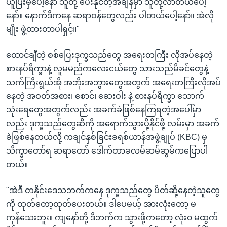
ယူပြီးမှပေါ့နော် သူတို့ ပေးနိုင်တဲ့အချိန်မှာ သူတို့လာတယ်ပေါ့
နော်။ နောက်ဒီကနေ ဆရာဝန်တွေလည်း ပါတယ်ပေါ့နော်။ အဲလို
မျိုး ဖွဲ့ထားတာပါရှင့်။"
ထောင်ချီတဲ့ စစ်ပြေးဒုက္ခသည်တွေ အရေးတကြီး လိုအပ်နေတဲ့
စားနပ်ရိက္ခာနဲ့ လူမမည်ကလေးငယ်တွေ သားသည်မိခင်တွေနဲ့
သက်ကြီးရွယ်အို အဘိုးအဘွားတွေအတွက် အရေးတကြီးလိုအပ်
နေတဲ့ အဝတ်အစား၊ စောင်၊ ဆေးဝါး နဲ့ စားနပ်ရိက္ခာ သောက်
သုံးရေတွေအတွက်လည်း အခက်ခဲဖြစ်နေကြရတဲ့အပေါ်မှာ
လည်း ဒုက္ခသည်တွေဆီကို အရောက်သွားပို့နိုင်ဖို့ လမ်းမှာ အခက်
ခဲဖြစ်နေတယ်လို့ ကချင်နှစ်ခြင်းခရစ်ယာန်အဖွဲ့ချုပ် (KBC) မှ
သိက္ခာတော်ရ ဆရာတော် ဒေါက်တာခလမ်ဆမ်ဆွမ်ကပြောပါ
တယ်။
"အဲဒီ တနိုင်းဒေသဘက်ကနေ ဒုက္ခသည်တွေ ပိတ်ဆို့နေတဲ့သူတွေ
ကို ထုတ်တော့ထုတ်ပေးတယ်။ ဒါပေမယ့် အားလုံးတော့ မ
ကုန်သေးဘူး။ ကျနော်တို့ ဒီဘက်က သွားဖို့ကတော့ လုံး၀ မထွက်