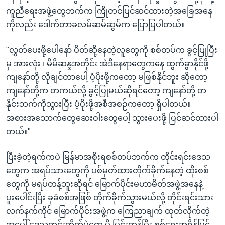
ကူညီရေးအဖွဲ့တွေဘက်က ကြိုတင်ပြင်ဆင်ထားတဲ့အခြေအနေ
ကိုလည်း ဒေါက်တာခလမ်ဆမ်ဆွမ်က ပြောပြပါတယ်။
"လွှတ်ပေးဖို့ပေါနော် ပိတ်ဆို့နေတဲ့လူတွေကို စစ်တပ်က ခွင့်ပြုပြီး
မှ အားလုံး ၊ မိမိဆန္ဒအတိုင်း အဲဒီနေရာတွေကနေ ထွက်ခွာနိုင်ဖို့
ကျနော်တို့ လိုချင်တာပေါ့ ပံ့ပိုးဖို့ကတော့ မဖြစ်နိုင်ဘူး ဆိုတော့
ကျနော်တို့က တကယ်လို့ ခွင့်ပြုမယ်ဆိုရင်တော့ ကျနော်တို့ တ
နိုင်းဘက်ကိုသွားပြီး ပံ့ပိုးဖို့အစီအစဉ်ကတော့ ရှိပါတယ်။
အစားအသောက်တွေဆေးဝါးတွေပေါ့ သွားပေးဖို့ ပြင်ဆင်ထားပါ
တယ်။"
ပြီးခဲ့တဲ့ရက်ကပဲ မြန်မာအစိုးရစစ်တပ်ဘက်က တိုင်းရင်းဒေသ
တွေက အရပ်သားတွေကို ပစ်မှတ်ထားတိုက်ခိုက်နေတဲ့ ထိုးစစ်
တွေကို မရပ်တန့်ဘူးဆိုရင် မြောက်ပိုင်းမဟာမိတ်အဖွဲ့အနေနဲ့
ပူးပေါင်းပြီး ခုခံစစ်အဖြစ် တိုက်ခိုက်သွားမယ်လို့ တိုင်းရင်းသား
လက်နက်ကိုင် မြောက်ပိုင်းအဖွဲ့က ကြေညာချက် ထုတ်လိုက်တဲ့
အပေါ် ဒေသတွင်းတိုက်ပွဲတွေ ပို ပြင်းထန်ပြီး စစ်ရေးအရှိန်မြှင့်