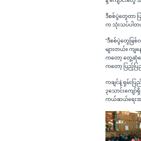
နဲ့ ကျောင်းတွေ
ဒီစစ်ပွဲတွေတာ 
က သုံးသပ်ပါတ
“ဒီစစ်ပွဲတွေဖြစ
များတယ်။ ကျနော
ကတော့ တွေ့ဆုံဆ
ကတော့ ပြည့်ပြည့
ကချင်နဲ့ ရှမ်းပြ
၃သောင်းကျော်ရှိ
ကယ်ဆယ်ရေးအဖွ