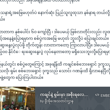
 အားလုံးကလည်း အခုအချိန်အထိ ပိတ်ထားတုန်းပဲ။”
ပြသနာရဲ့အဖြေမဟုတ်ပဲ နောက်ဆုံး ပြည်သူလူထုသာ နစ်နာရ တယ်လို့ စ
ယ်။
်လာတာက နှစ်ပေါင်း ၆၀ ကျော်ပြီ ၊ ဒါပေမယ့် ဖြစ်လာတိုင်းလည်း လူထ
့်အနေနဲ့ပြောရမှာက စစ်ပွဲကအဖြေ မဟုတ် ဘူးလို့ပဲ ပြောချင်တယ်။ 
ွေးနွေးပွဲလုပ်ဖို့ တိုက်တွန်း လာတာကတော့ ကြာလာပါပြီ။ ဒါပေမယ
်၀၀ နိုင်ငံေ ရးဆွေးနွေးပွဲ လုပ်နေတာတော့ မရှိသေးဘူးလို့ပြောရမှာ
ည်နယ်တွင်း စစ်ပွဲတွေကြောင့် အခုချိန်ထိ ကချင်စစ်ဘေးရှောင် ဒုက္ခသ
သလို၊ ရှမ်း စစ်ဘေးရှောင် ဒုက္ခသည် သောင်း ဂဏန်းထိ ရှိလာနေပြီလို
ဲ့တွေက ပြောကြပါတယ်။
ကချင်နဲ့ ရှမ်းမှာ အစိုးရလေကြောင်း တိုက်ခိုက်မှု ပြုလုပ်
EMBE
by
ဗွီအိုအေသတင်းဌာန
No media source currently available