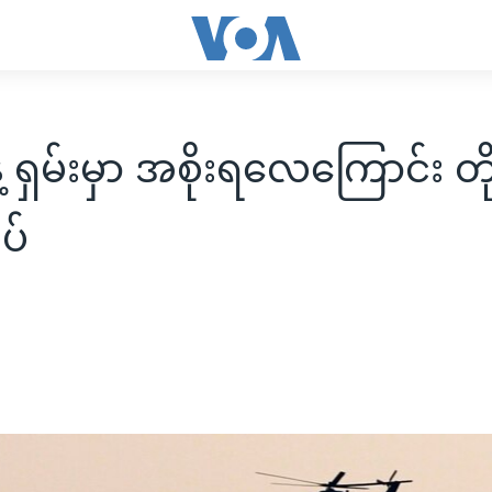
့ ရှမ်းမှာ အစိုးရလေကြောင်း တိ
ုပ်
၆