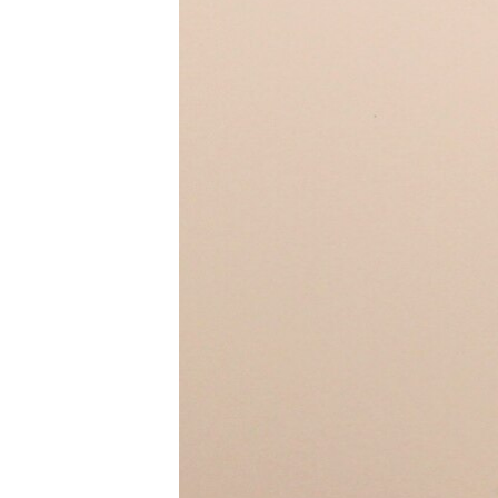
သုတပဒေသာ အင်္ဂလိပ်စာ
အ
ညွန်း
စာမျက်နှာ
သို့
ကျော်
ကြည့်
ရန်
ရှာဖွေ
ရန်
နေရာ
သို့
ကျော်
ရန်