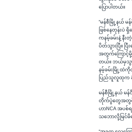
ပြောပါတယ်။
“မန်စီမြို့နယ် မ
ဖြစ်နေတုန်းပဲ
ကနမ့်ခမ်းနဲ့ နီး
ပိတ်သွားပြီ။ ပြ
အတွက်ကြောင့်မို
တယ်။ ဘယ်မှသွားလ
နမ့်ခမ်းမြို့ထဲ
ပြည်သူလူထုက ခံ
မန်စီမြို့နယ် မ
တိုက်ပွဲတွေအတွင
ဟာNCA အပစ်ရပ်စ
သဘောလို့မြင်မိက
“အခုက လေကြောင်