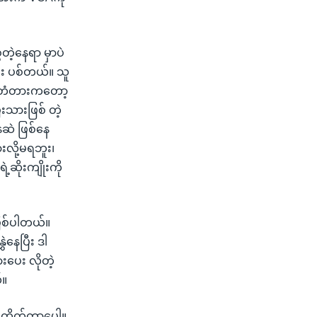
ဲတဲ့နေရာ မှာပဲ
း ပစ်တယ်။ သူ
ေါ့၊ တံတားကတော့
ီးသားဖြစ် တဲ့
ေဆဲ ဖြစ်နေ
းလို့မရဘူး၊
ဆိုးကျိုးကို
ဖြစ်ပါတယ်။
ဲနေပြီး ဒါ
းပေး လိုတဲ့
်။
 တိုက်တာပေါ့။