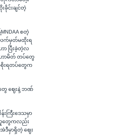
ုင်းချင်တဲ့
န့်MNDAA စတဲ့
ာ လက်မှတ်မထိုးရ
ဟာ ပြီးခဲ့တဲ့လ
း မဟာမိတ် တပ်တွေ
 အစိုးရတပ်တွေက
းတွေ ဈေးနဲ့ ဘဏ်
ဝိန်းကြီးဒေသမှာ
်က လူတွေကလည်း
ဲဒီမှာရှိတဲ့ ဈေး