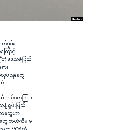
က်ပိုင်း
ဲကြောင့်
ချီတဲ့ ဒေသခံပြည်
ရော၊
လုပ်ငန်းတွေ
ယ်။
ာမိတ် တပ်တွေကြား
နဲ့ ရှမ်းပြည်
ဒီဒေသတွေဟာ
ခံတွေ ဘယ်ကိုမှ မ
်းအေးက VOAကို