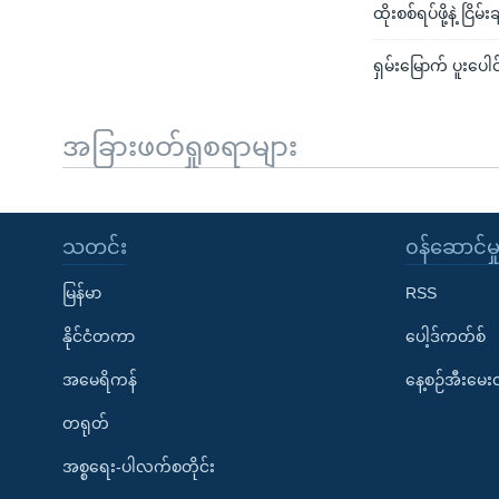
ထိုးစစ်ရပ်ဖို့နဲ့ ငြိ
ရှမ်းမြောက် ပူးပေါ
အခြားဖတ်ရှုစရာများ
သတင်း
၀န်ဆောင်မှ
မြန်မာ
RSS
နိုင်ငံတကာ
ပေါ့ဒ်ကတ်စ်
အမေရိကန်
နေ့စဉ်အီးမေ
တရုတ်
အစ္စရေး-ပါလက်စတိုင်း