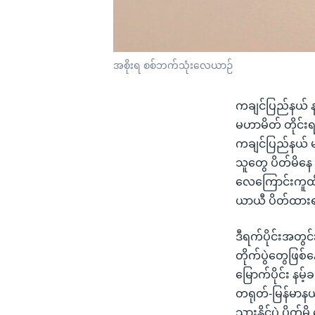
အစိုးရ စစ်ဘက်သုံးလေယာဉ်
ကချင်ပြည်နယ် နယ်
မဟာမိတ် တိုင်းရ
ကချင်ပြည်နယ် မန
သူတွေ ပိတ်မိန
လေကြောင်းကူထို
ယာယီ ပိတ်ထားရ
ဒီရက်ပိုင်းအတွင
တိုက်ပွဲတွေဖြစ်န
မြောက်ပိုင်း နမ
တရုတ်-မြန်မာနယ်
သွားနိုင်ပဲ ပိတ