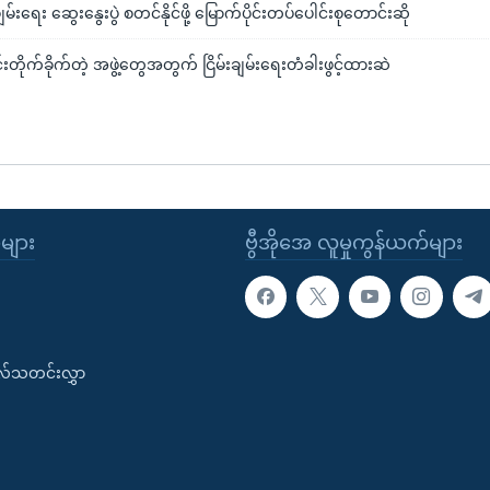
မ်းချမ်းရေး ဆွေးနွေးပွဲ စတင်နိုင်ဖို့ မြောက်ပိုင်းတပ်ပေါင်းစုတောင်းဆို
င်းတိုက်ခိုက်တဲ့ အဖွဲ့တွေအတွက် ငြိမ်းချမ်းရေးတံခါးဖွင့်ထားဆဲ
ုများ
ဗွီအိုအေ လူမှုကွန်ယက်များ
းလ်သတင်းလွှာ