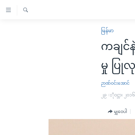
သုံး
ရ
ရှာဖွေ
လွယ်ကူ
မူလစာမျက်နှာ
မြန်မာ
ရ
စေ
မြန်မာ
လာ
ကချင်နဲ
သည့်
ဒ်
ကမ္ဘာ့သတင်းများ
Link
ဗွီဒီယို
နိုင်ငံတကာ
မှု ပြုလ
များ
သတင်းလွတ်လပ်ခွင့်
အမေရိကန်
ပင်မ
ရပ်ဝန်းတခု လမ်းတခု အလွန်
တရုတ်
ဉာဏ်ဝင်းအောင်
အကြောင်းအရာ
အင်္ဂလိပ်စာလေ့လာမယ်
အစ္စရေး-ပါလက်စတိုင်း
၂၉ ႏိုဝင္ဘာ၊ ၂၀၁
သို့
အပတ်စဉ်ကဏ္ဍများ
အမေရိကန်သုံးအီဒီယံ
ကျော်
မျှဝေပါ
ကြည့်
ရေဒီယိုနှင့်ရုပ်သံ အချက်အလက်များ
မကြေးမုံရဲ့ အင်္ဂလိပ်စာ
ရေဒီယို
ရန်
ရေဒီယို/တီဗွီအစီအစဉ်
ရုပ်ရှင်ထဲက အင်္ဂလိပ်စာ
တီဗွီ
ပင်မ