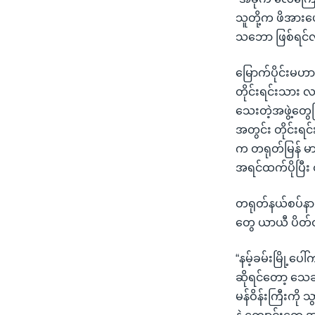
သူတို့က ဖိအားပ
သဘော ဖြစ်ရင်လည
မြောက်ပိုင်းမဟ
တိုင်းရင်းသား လ
သေးတဲ့အဖွဲ့တွေဖ
အတွင်း တိုင်းရင
က တရုတ်မြန် မာ
အရင်ထက်ပိုပြီး
တရုတ်နယ်စပ်နားက
တွေ ယာယီ ပိတ်
“နမ့်ခမ်းမြို့ပ
ဆိုရင်တော့ သေခ
မန်ဝိန်းကြီးကို 