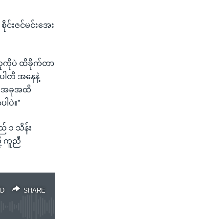
ိုင်းဇင်မင်းအေး
ုကိုပဲ ထိခိုက်တာ
ပါတီ အနေနဲ့
့် အခုအထိ
ပါပဲ။”
ည် ၁ သိန်း
့ ကူညီ
D
SHARE