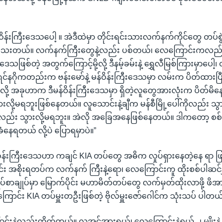
န်ဝိန်းကြီးဒေသပေါ့ ။ အဲဒီထဲမှာ တိုင်းရင်းသားလက်နက်ကိုင်တွေ တပ်စွ
 ရှိသေးတယ်။ လက်နက်ကြီးတွေနဲ့လည်း ပစ်တယ်၊ လေကြောင်းကလည်
တဲ့ဒေသဖြစ်တဲ့ အတွက်ကြောင့်မို့လို့ ဒီနမ့်ခမ်းနဲ့ ရွှေလီမြစ်ကြားမှာပ
ီးရင်နဂိုကတည်းက ဗန်းမော်နဲ့ မန်ဝိန်းကြီးဒေသမှာ လမ်းက ပိတ်ထားပြ
့လို့ အခုဟာက ဒီမန်ဝိန်းကြီးဒေသမှာ ရှိတဲ့လူတွေအားလုံးက ပိတ်မိန
ို့မရဘူးဖြစ်နေတယ်။ လူသောင်းနဲ့ချီက မန်စီမြို့ပေါ်ကိုလည်း သွာ
ကိုလည်း သွားလို့မရဘူး။ အဲလို အခြေအနေဖြစ်နေတယ်။ ဒါကတော့ စစ်ရဲ့
နေရတယ် လို့ပဲ ပြောရမှာပဲ။”
န်ဝိန်းကြီးဒေသဟာ ကချင် KIA တပ်တွေ အဓိက လှုပ်ရှားနေတဲ့နေ ရာ 
်း အစိုးရတပ်က လက်နက် ကြီးနဲ့ရော၊ လေကြောင်းကူ ထိုးစစ်ပါဆင်နွှ
ာချုပ်မှာ မြောက်ပိုင်း မဟာမိတ်တပ်တွေ လက်မှတ်ထိုးလာဖို့ ဖိအာ
ြောင်း KIA တပ်မှူးတဦးဖြစ်တဲ့ ဗိုလ်မှူးဇော်ဂေါင်က သုံးသပ် ပါတယ
းနဲ့လည်းတိုက်တယ်။ လူအင်အားရယ်၊ လေကြောင်းနဲ့ရယ် ၂ မျိုးနဲ့