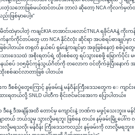
ေးတဲ့သဘောဖြစ်မယ်ထင်တယ်။ ဘာလဲ ဆိုတော့ NCA ကိုလက်မှတ်ထိုးခိ
်းဖြစ်မှာပေါ့။”
ာမိတ်ထဲမှာပါတဲ့ ကချင်KIA တအာင်းပလောင်TNLA ရခိုင်AAနဲ့ ကိုးက
က်နက်ကိုင်တပ်တွေ ဟာ NCA နိုင်ငံလုံး ဆိုင်ရာ အပစ်ရပ်စာချုပ်မှ
ြစ်ပါတယ်။ တရုတ် နယ်စပ် ရှမ်းနဲ့ကချင်မှာ အခုဖြစ်နေတဲ့ စစ်ပွဲတွေ
်းသားဒေသထဲ အစိုးရတပ်ရဲ့ ထိုးစစ်တွေ ရပ်သွားစေဖို့ မြောက်ပိုင်
နယ်စပ် ၁၀၅မိုင်ကုန်သွယ်ဂိတ်ကို တလောက ဝင်တိုက်ခဲ့ပြီးနောက်
 ထိုးစစ်ဆင်လာတာဖြစ် ပါတယ်။
 ဒီစစ်ပွဲတွေကြောင့် နမ့်ခမ်းနဲ့ မန်ဝိန်းကြီးဒေသတွေက ေ ကျာင်
ထားရတယ်လို့ SNLD ပါတီက စိုင်းဇင်မင်းအေးက ပြောပါတယ်။
ေါ်က ဒီနေ့ ဒီအချိန်အထိ တောင်မှ ကျောင်းနဲ့ ဘဏ်က မဖွင့်သေးဘူး။ မန်
ျာတယ် ဘယ်သူမှ သွားလို့မရဘူး ဖြစ်နေ တယ်။ နမ့်ခမ်းမြို့ပေါ
သွားလို့မရသလို၊ မန်ဝိန်း ကြီးဒေသကလည်း နမ့်ခမ်းကို လာလို့မရဘူး။ အ