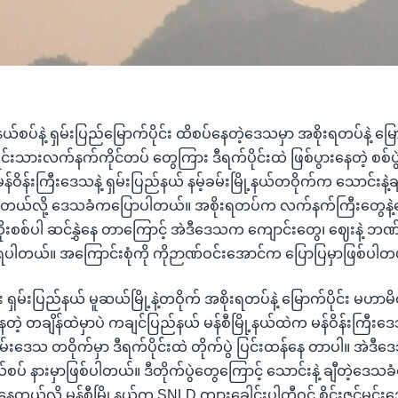
စပ်နဲ့ ရှမ်းပြည်မြောက်ပိုင်း ထိစပ်နေတဲ့ဒေသမှာ အစိုးရတပ်နဲ့ မြော
င်းသားလက်နက်ကိုင်တပ် တွေကြား ဒီရက်ပိုင်းထဲ ဖြစ်ပွားနေတဲ့ စစ်ပွ
်ဝိန်းကြီးဒေသနဲ့ ရှမ်းပြည်နယ် နမ့်ခမ်းမြို့နယ်တဝိုက်က သောင်းနဲ့
ေ တယ်လို့ ဒေသခံကပြောပါတယ်။ အစိုးရတပ်က လက်နက်ကြီးတွေနဲ့
းစစ်ပါ ဆင်နွှဲနေ တာကြောင့် အဲဒီဒေသက ကျောင်းတွေ၊ ဈေးနဲ့ ဘဏ်
ပါတယ်။ အကြောင်းစုံကို ကိုဉာဏ်ဝင်းအောင်က ပြောပြမှာဖြစ်ပါတ
်း ရှမ်းပြည်နယ် မူဆယ်မြို့နဲ့တဝိုက် အစိုးရတပ်နဲ့ မြောက်ပိုင်း မဟ
ေတဲ့ တချိန်ထဲမှာပဲ ကချင်ပြည်နယ် မန်စီမြို့နယ်ထဲက မန်ဝိန်းကြီးဒေသ
့်ခမ်းဒေသ တဝိုက်မှာ ဒီရက်ပိုင်းထဲ တိုက်ပွဲ ပြင်းထန်နေ တာပါ။ အဲ
စပ် နားမှာဖြစ်ပါတယ်။ ဒီတိုက်ပွဲတွေကြောင့် သောင်းနဲ့ ချီတဲ့ဒေသ
်မိ နေတယ်လို့ မန်စီမြို့နယ်က SNLD ကျားခေါင်းပါတီဝင် စိုင်းဇင်မင