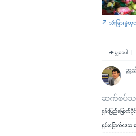
သီးခြားခွဲထု
မျှဝေပါ
ဉာဏ
ဆက်စပ်သတင
ရှမ်းပြည်မြောက်ပို
ရှမ်းမြောက်ဒေသ စ