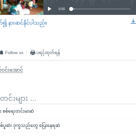
0:00
တ်၍ နားဆင်နိုင်ပါသည်။
EMBED
Follow us
ပရင့်ထုတ်ရန်
်ဝင်းအောင်
်းများ ...
င်း စစ်ရေးတင်းမာဆဲ
စ်ပူဆဲ၊ ဒုက္ခသည်တွေ ပြေးနေရဆဲ